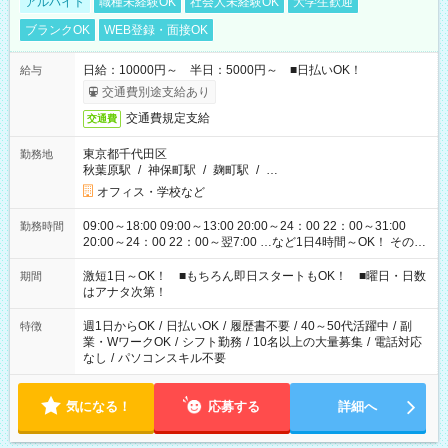
アルバイト
職種未経験OK
社会人未経験OK
大学生歓迎
ブランクOK
WEB登録・面接OK
日給：10000円～ 半日：5000円～ ■日払いOK！
給与
交通費別途支給あり
交通費規定支給
交通費
東京都千代田区
勤務地
秋葉原駅
/
神保町駅
/
麹町駅
/
…
オフィス・学校など
09:00～18:00 09:00～13:00 20:00～24：00 22：00～31:00
勤務時間
20:00～24：00 22：00～翌7:00 …など1日4時間～OK！ その他
シフトもございます！ お気軽にご相談ください！
激短1日～OK！ ■もちろん即日スタートもOK！ ■曜日・日数
期間
はアナタ次第！
週1日からOK
/
日払いOK
/
履歴書不要
/
40～50代活躍中
/
副
特徴
業・WワークOK
/
シフト勤務
/
10名以上の大量募集
/
電話対応
なし
/
パソコンスキル不要
気になる！
応募する
詳細へ