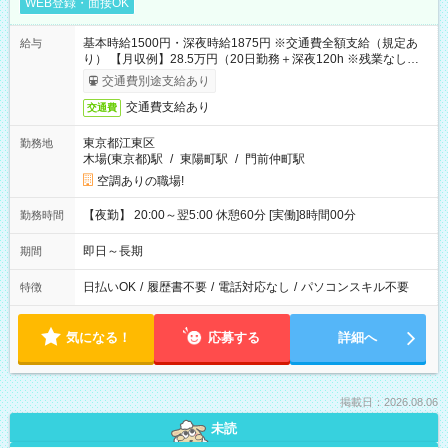
WEB登録・面接OK
基本時給1500円・深夜時給1875円 ※交通費全額支給（規定あ
給与
り） 【月収例】28.5万円（20日勤務＋深夜120h ※残業なしの場
合）
交通費別途支給あり
交通費支給あり
交通費
東京都江東区
勤務地
木場(東京都)駅
/
東陽町駅
/
門前仲町駅
空調ありの職場!
【夜勤】 20:00～翌5:00 休憩60分 [実働]8時間00分
勤務時間
即日～長期
期間
日払いOK
/
履歴書不要
/
電話対応なし
/
パソコンスキル不要
特徴
気になる！
応募する
詳細へ
掲載日：2026.08.06
未読