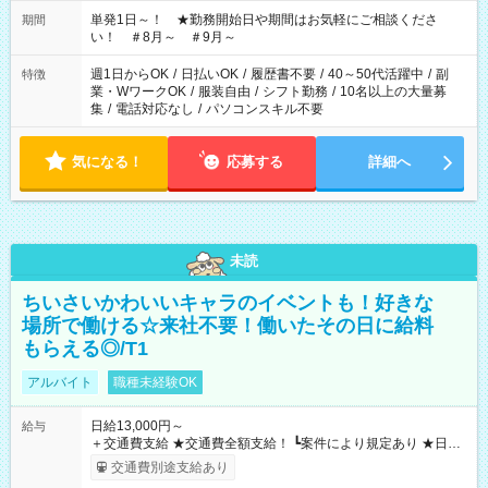
ださい！
単発1日～！ ★勤務開始日や期間はお気軽にご相談くださ
期間
い！ ＃8月～ ＃9月～
週1日からOK
/
日払いOK
/
履歴書不要
/
40～50代活躍中
/
副
特徴
業・WワークOK
/
服装自由
/
シフト勤務
/
10名以上の大量募
集
/
電話対応なし
/
パソコンスキル不要
気になる！
応募する
詳細へ
未読
ちいさいかわいいキャラのイベントも！好きな
場所で働ける☆来社不要！働いたその日に給料
もらえる◎/T1
アルバイト
職種未経験OK
日給13,000円～
給与
＋交通費支給 ★交通費全額支給！ ┗案件により規定あり ★日払
いOK！（規定あり） ┗働いたその日に現金GET♪ お仕事後はコ
交通費別途支給あり
ンビニATMから 日払い分を引き落とせます！ 【試用期間】試