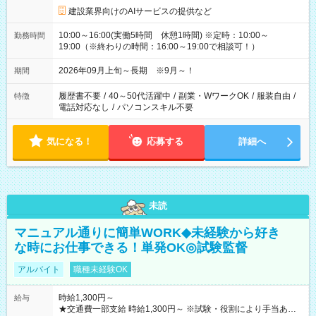
建設業界向けのAIサービスの提供など
10:00～16:00(実働5時間 休憩1時間) ※定時：10:00～
勤務時間
19:00（※終わりの時間：16:00～19:00で相談可！）
2026年09月上旬～長期 ※9月～！
期間
履歴書不要
/
40～50代活躍中
/
副業・WワークOK
/
服装自由
/
特徴
電話対応なし
/
パソコンスキル不要
気になる！
応募する
詳細へ
未読
マニュアル通りに簡単WORK◆未経験から好き
な時にお仕事できる！単発OK◎試験監督
アルバイト
職種未経験OK
時給1,300円～
給与
★交通費一部支給 時給1,300円～ ※試験・役割により手当あり