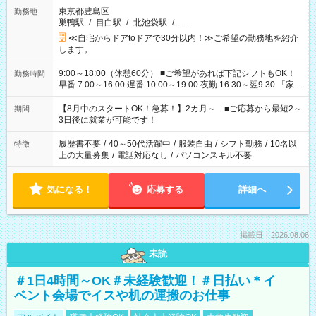
東京都豊島区
勤務地
巣鴨駅
/
目白駅
/
北池袋駅
/
…
≪自宅からドアtoドアで30分以内！≫ご希望の勤務地を紹介
します。
9:00～18:00（休憩60分） ■ご希望があれば下記シフトもOK！
勤務時間
早番 7:00～16:00 遅番 10:00～19:00 夜勤 16:30～翌9:30 「家族
と休みを合わせたい」 「余裕を持って夕飯の準備がしたい」
「できれば残業はしたくない」 など、ご希望を教えてください
【8月中のスタートOK！急募！】2カ月～ ■ご応募から最短2～
期間
ね。 ※Wワーク希望の方へ 今ご覧のお仕事で希望する勤務時間
3日後に就業が可能です！
と、もう1つのお仕事の勤務時間。 合計で週40時間を超える場
合は応募できません。
履歴書不要
/
40～50代活躍中
/
服装自由
/
シフト勤務
/
10名以
特徴
上の大量募集
/
電話対応なし
/
パソコンスキル不要
気になる！
応募する
詳細へ
掲載日：2026.08.06
未読
＃1日4時間～OK＃未経験歓迎！＃日払い＊イ
ベント会場でイスや机の運搬のお仕事