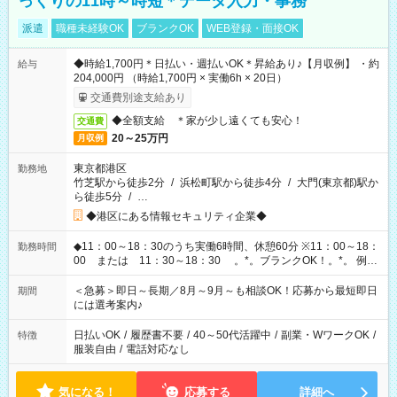
っくりの11時～時短＊データ入力・事務
派遣
職種未経験OK
ブランクOK
WEB登録・面接OK
◆時給1,700円＊日払い・週払いOK＊昇給あり♪【月収例】 ・約
給与
204,000円 （時給1,700円 × 実働6h × 20日）
交通費別途支給あり
◆全額支給 ＊家が少し遠くても安心！
交通費
20～25万円
月収例
東京都港区
勤務地
竹芝駅から徒歩2分
/
浜松町駅から徒歩4分
/
大門(東京都)駅か
ら徒歩5分
/
…
◆港区にある情報セキュリティ企業◆
◆11：00～18：30のうち実働6時間、休憩60分 ※11：00～18：
勤務時間
00 または 11：30～18：30 。*。ブランクOK！。*。 例え
ば前職が、 在宅/財団法人/事務/コールセンター/受付/販売/カフェ
スタッフ スイーツ販売/ホテルフロント/化粧品販売/など 様々な
＜急募＞即日～長期／8月～9月～も相談OK！応募から最短即日
期間
業界から入社して活躍されています♪
には選考案内♪
日払いOK
/
履歴書不要
/
40～50代活躍中
/
副業・WワークOK
/
特徴
服装自由
/
電話対応なし
気になる！
応募する
詳細へ