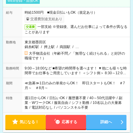
WEB登録・面接OK
時給1500円 ■現金日払いもOK（規定あり）
給与
交通費別途支給あり
一部支給 ※登録後、選んだお仕事によって条件が異なる
交通費
ことがあります
東京都墨田区
勤務地
錦糸町駅
/
押上駅
/
両国駅
/
…
大手物流会社（年齢不問／「無理なく続けられる」と好評の
職場です！）
9:00～18:00など ■希望の時間帯を選べます！ ▼他にも様々な時
勤務時間
間帯でお仕事をご用意しています！ ＜シフト例＞ 8:30～12:00
17:00～22:00 13:00～22:00 22:00～翌6:00 など
≪急募≫1日のみの単発からOK！ 即日スタートもOK！ ＃7
期間
月～ ＃8月～
週1日からOK
/
日払いOK
/
履歴書不要
/
40～50代活躍中
/
副
特徴
業・WワークOK
/
服装自由
/
シフト勤務
/
10名以上の大量募
集
/
電話対応なし
/
パソコンスキル不要
気になる！
応募する
詳細へ