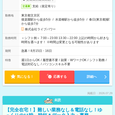
支給（規定有り）
交通費
東京都文京区
勤務地
後楽園駅から徒歩5分
/
水道橋駅から徒歩5分
/
春日(東京都)駅
から徒歩7分
株式会社ライブパワー
＜シフト例＞ 7:00～23:00 13:30～22:00 上記の時間から好きな
勤務時間
時間を選べます！ ※時間は変更となる可能性があります
急募！8月15日・16日
期間
週1日からOK
/
履歴書不要
/
副業・WワークOK
/
シフト勤務
/
特徴
電話対応なし
/
パソコンスキル不要
気になる！
応募する
詳細へ
掲載日：2026.07.29
未読
【完全在宅！】難しい業務なし＆電話なし！ゆ