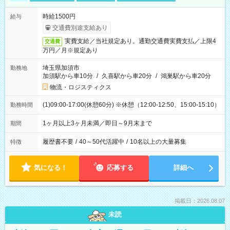
時給1500円
給与
交通費別途支給あり
実費支給／当社規定あり。通勤交通費実費支払／上限4
交通費
万円／月※規定あり
埼玉県加須市
勤務地
加須駅から車10分
/
久喜駅から車20分
/
鴻巣駅から車20分
物流・ロジスティクス
(1)09:00-17:00(休憩60分) ※休憩（12:00-12:50、15:00-15:10）
勤務時間
1ヶ月以上3ヶ月未満／即日～9月末まで
期間
履歴書不要
/
40～50代活躍中
/
10名以上の大量募集
特徴
気になる！
応募する
詳細へ
掲載日：2026.08.07
未読