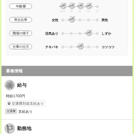
年齢層
20代
30
40
50
60
男女比率
女性
男性
職場の様子
活気あり
しずか
仕事の仕方
テキパキ
コツコツ
募集情報
給与
時給1700円
交通費別途支給あり
支給あり
交通費
勤務地