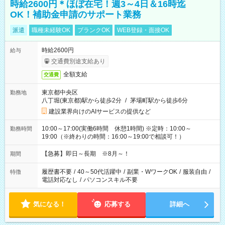
時給2600円＊ほぼ在宅！週3～4日＆16時迄
OK！補助金申請のサポート業務
派遣
職種未経験OK
ブランクOK
WEB登録・面接OK
時給2600円
給与
交通費別途支給あり
全額支給
交通費
東京都中央区
勤務地
八丁堀(東京都)駅から徒歩2分
/
茅場町駅から徒歩6分
建設業界向けのAIサービスの提供など
10:00～17:00(実働6時間 休憩1時間) ※定時：10:00～
勤務時間
19:00（※終わりの時間：16:00～19:00で相談可！）
【急募】即日～長期 ※8月～！
期間
履歴書不要
/
40～50代活躍中
/
副業・WワークOK
/
服装自由
/
特徴
電話対応なし
/
パソコンスキル不要
気になる！
応募する
詳細へ