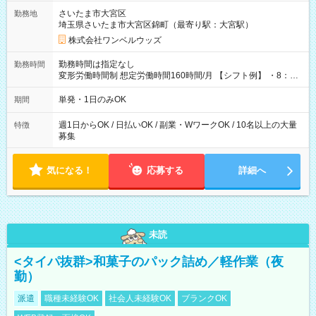
用期間なし
さいたま市大宮区
勤務地
埼玉県さいたま市大宮区錦町（最寄り駅：大宮駅）
株式会社ワンベルウッズ
勤務時間は指定なし
勤務時間
変形労働時間制 想定労働時間160時間/月 【シフト例】 ・8：00
～21：00
単発・1日のみOK
期間
週1日からOK / 日払いOK / 副業・WワークOK / 10名以上の大量
特徴
募集
気になる！
応募する
詳細へ
未読
<タイパ抜群>和菓子のパック詰め／軽作業（夜
勤）
派遣
職種未経験OK
社会人未経験OK
ブランクOK