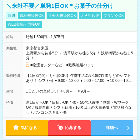
＼来社不要／単発1日OK＊お菓子の仕分け
派遣
職種未経験OK
社会人未経験OK
大学生歓迎
ブランクOK
WEB登録・面接OK
時給1,500円～1,875円
給与
東京都台東区
勤務地
上野駅から徒歩5分
/
浅草駅から徒歩5分
/
浅草橋駅から徒歩5
分
/
…
■物流センターなど ■勤務地選べます
【1日3時間～も相談OK!】午前中のみや18時以降などのシフト
勤務時間
あり！ シフト例 ▼9:00～12:00 ▼9:00～17:00 ▼10:00～19:00
▼18:00～21:00
1日だけの単発OK！＃8月～ ＃9月～
期間
週1日からOK
/
日払いOK
/
40～50代活躍中
/
副業・Wワーク
特徴
OK
/
服装自由
/
シフト勤務
/
10名以上の大量募集
/
電話対応な
し
/
パソコンスキル不要
気になる！
応募する
詳細へ