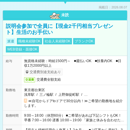
掲載日：2026.08.07
未読
説明会参加で全員に【現金2千円相当プレゼン
ト】生活のお手伝い
派遣
職種未経験OK
社会人未経験OK
ブランクOK
WEB登録・面接OK
無資格未経験：時給1500円～ ■週払いOK ■扶養内OK ■日
給与
収1万2000円以上
交通費別途支給あり
交通費全額支給
交通費
東京都台東区
勤務地
浅草駅
/
三ノ輪駅
/
上野御徒町駅
/
…
≪自宅からドアtoドアで30分以内！≫ご希望の勤務地を紹介
します。
9:00～18:00（休憩60分） ■ご希望があれば下記シフトもOK！
勤務時間
早番 7:00～16:00 遅番 10:00～19:00 「家族と休みを合わせた
い」 「余裕を持って夕飯の準備がしたい」 「できれば残業はし
たくない」 など、ご希望を教えてくださいね。 ※Wワーク希望