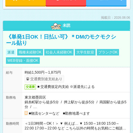
掲載日：2026.08.06
未読
《単発1日OK！日払い可》＊DMのモクモクシ
ール貼り
派遣
職種未経験OK
社会人未経験OK
大学生歓迎
ブランクOK
WEB登録・面接OK
時給1,500円～1,875円
給与
交通費別途支給あり
■ 交通費規定内支給 ※派遣先による
交通費
東京都墨田区
勤務地
錦糸町駅から徒歩5分
/
押上駅から徒歩5分
/
両国駅から徒歩5
分
/
…
■物流センターなど ■勤務地選べます
＜1日3時間～OK！＞ ▼ 例えば… ▼ 15:00～18:00 15:00～
勤務時間
22:00 17:00～22:00 など こちら以外の時間もお気軽にご相談く