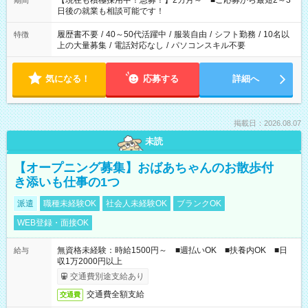
【現在も積極採用中！急募！】2カ月～ ■ご応募から最短2～3
期間
の方へ 今ご覧のお仕事で希望する勤務時間と、もう1つのお仕事
日後の就業も相談可能です！
の勤務時間。 合計で週40時間を超える場合は応募できません。
履歴書不要
/
40～50代活躍中
/
服装自由
/
シフト勤務
/
10名以
特徴
上の大量募集
/
電話対応なし
/
パソコンスキル不要
気になる！
応募する
詳細へ
掲載日：2026.08.07
未読
【オープニング募集】おばあちゃんのお散歩付
き添いも仕事の1つ
派遣
職種未経験OK
社会人未経験OK
ブランクOK
WEB登録・面接OK
無資格未経験：時給1500円～ ■週払いOK ■扶養内OK ■日
給与
収1万2000円以上
交通費別途支給あり
交通費全額支給
交通費