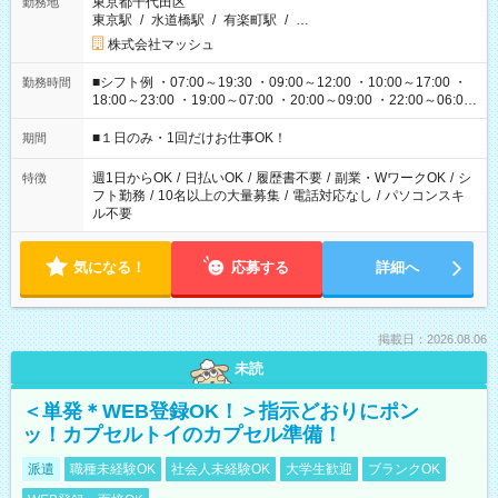
東京都千代田区
勤務地
東京駅
/
水道橋駅
/
有楽町駅
/
…
株式会社マッシュ
■シフト例 ・07:00～19:30 ・09:00～12:00 ・10:00～17:00 ・
勤務時間
18:00～23:00 ・19:00～07:00 ・20:00～09:00 ・22:00～06:00
etc ★最短で3時間で5,120円のお仕事から 15時間で2万円近く稼
げるお仕事も！ ご希望のお時間に合わせてご紹介！ ※シフトは
■１日のみ・1回だけお仕事OK！
期間
現場によって異なります。 ※勿論、休憩時間はあるのでご安心
ください！
週1日からOK
/
日払いOK
/
履歴書不要
/
副業・WワークOK
/
シ
特徴
フト勤務
/
10名以上の大量募集
/
電話対応なし
/
パソコンスキ
ル不要
気になる！
応募する
詳細へ
掲載日：2026.08.06
未読
＜単発＊WEB登録OK！＞指示どおりにポン
ッ！カプセルトイのカプセル準備！
派遣
職種未経験OK
社会人未経験OK
大学生歓迎
ブランクOK