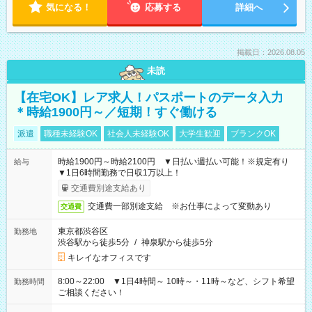
気になる！
応募する
詳細へ
掲載日：2026.08.05
未読
【在宅OK】レア求人！パスポートのデータ入力
＊時給1900円～／短期！すぐ働ける
派遣
職種未経験OK
社会人未経験OK
大学生歓迎
ブランクOK
時給1900円～時給2100円 ▼日払い週払い可能！※規定有り
給与
▼1日6時間勤務で日収1万以上！
交通費別途支給あり
交通費一部別途支給 ※お仕事によって変動あり
交通費
東京都渋谷区
勤務地
渋谷駅から徒歩5分
/
神泉駅から徒歩5分
キレイなオフィスです
8:00～22:00 ▼1日4時間～ 10時～・11時～など、シフト希望
勤務時間
ご相談ください！