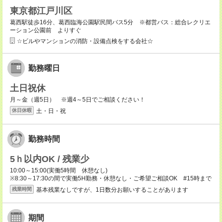
東京都江戸川区
葛西駅徒歩16分、葛西臨海公園駅民間バス5分 ※都営バス：総合レクリエ
ーション公園前 よりすぐ
☆ビルやマンションの消防・設備点検をする会社☆
勤務曜日
土日祝休
月～金（週5日） ※週4～5日でご相談ください！
土・日・祝
休日休暇
勤務時間
5ｈ以内OK / 残業少
10:00～15:00(実働5時間 休憩なし)
※8:30～17:30の間で実働5H勤務・休憩なし・ご希望ご相談OK #15時まで
基本残業なしですが、1日数分お願いすることがあります
残業時間
期間