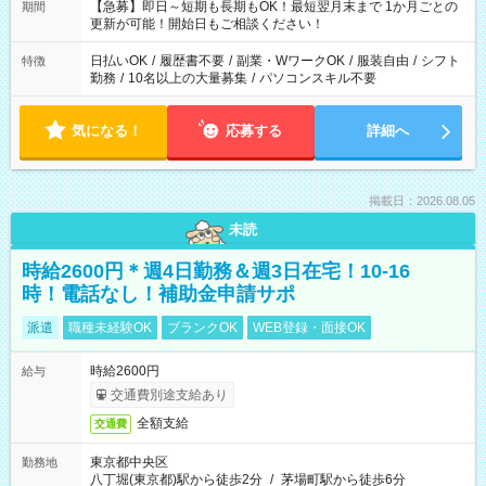
【急募】即日～短期も長期もOK！最短翌月末まで 1か月ごとの
期間
更新が可能！開始日もご相談ください！
日払いOK
/
履歴書不要
/
副業・WワークOK
/
服装自由
/
シフト
特徴
勤務
/
10名以上の大量募集
/
パソコンスキル不要
気になる！
応募する
詳細へ
掲載日：2026.08.05
未読
時給2600円＊週4日勤務＆週3日在宅！10-16
時！電話なし！補助金申請サポ
派遣
職種未経験OK
ブランクOK
WEB登録・面接OK
時給2600円
給与
交通費別途支給あり
全額支給
交通費
東京都中央区
勤務地
八丁堀(東京都)駅から徒歩2分
/
茅場町駅から徒歩6分