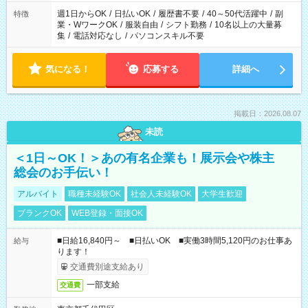
週1日からOK
/
日払いOK
/
履歴書不要
/
40～50代活躍中
/
副
特徴
業・WワークOK
/
服装自由
/
シフト勤務
/
10名以上の大量募
集
/
電話対応なし
/
パソコンスキル不要
気になる！
応募する
詳細へ
掲載日：2026.08.07
未読
＜1日～OK！＞あの有名企業も！展示会や株主
総会のお手伝い！
アルバイト
職種未経験OK
社会人未経験OK
大学生歓迎
ブランクOK
WEB登録・面接OK
■日給16,840円～ ■日払いOK ■実働3時間5,120円のお仕事あ
給与
ります！
交通費別途支給あり
一部支給
交通費