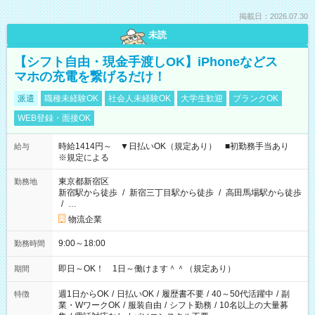
掲載日：2026.07.30
未読
【シフト自由・現金手渡しOK】iPhoneなどス
マホの充電を繋げるだけ！
派遣
職種未経験OK
社会人未経験OK
大学生歓迎
ブランクOK
WEB登録・面接OK
時給1414円～ ▼日払いOK（規定あり） ■初勤務手当あり
給与
※規定による
東京都新宿区
勤務地
新宿駅から徒歩
/
新宿三丁目駅から徒歩
/
高田馬場駅から徒歩
/
…
物流企業
9:00～18:00
勤務時間
即日～OK！ 1日～働けます＾＾（規定あり）
期間
週1日からOK
/
日払いOK
/
履歴書不要
/
40～50代活躍中
/
副
特徴
業・WワークOK
/
服装自由
/
シフト勤務
/
10名以上の大量募