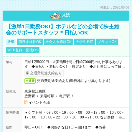
掲載日：2026.08.06
未読
【激単1日勤務OK!】ホテルなどの会場で株主総
会のサポートスタッフ＊日払いOK
派遣
職種未経験OK
社会人未経験OK
大学生歓迎
ブランクOK
WEB登録・面接OK
日給1万5000円～※実働5時間で日給7000円のお仕事もありま
給与
す ◆日払い・週払いOK！（規定あり）◆お仕事によって日給
も異なります
交通費別途支給あり
交通費別途支給あり(勤務地により異なります)
交通費
東京都江東区
勤務地
豊洲駅
/
東陽町駅
/
亀戸駅
/
…
イベント会場
▼シフト例 ・08：00～19：00 ・09：00～18：00 ・10：00～
勤務時間
17：00 ・13：00～22：00 ・16：00～21：00 など多数！ ※お
仕事により勤務時間が異なります
即日～OK！ ◆お好きな日1日～働けます ◆急募
期間