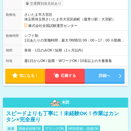
※勤務回数により昇給あり 【即給（前払い）オプションあ
交通費別途支給あり
り！】 希望される場合、勤務から1週間ほどで給与の一部を受け
取れます。 ※手数料418円がかかります。 【過去試験日の収入
さいたま市大宮区
勤務地
例】 ・河合塾模擬試験 8:30～17:30（休憩1時間） 時給1,300円
埼玉県埼玉県さいたま市大宮区錦町（最寄り駅：大宮駅）
×8時間＝日収10,400円＋交通費 ※当日の役割により時給＋100
円の場合あり ・国家試験 7:00～13:30（休憩なし） 時給1,300
株式会社全国試験運営センター
円（役割手当＋100円）×6時間＝日収8,400円＋交通費 【試用期
間】試用期間なし
シフト制
勤務時間
1日あたりの実働時間：最大7時間/日 09：00～17：00 ※勤務時
間は 試験により異なります。
単発・1日のみOK / 短期（1ヶ月以内）
期間
週1日からOK / 副業・WワークOK / 10名以上の大量募集
特徴
気になる！
応募する
詳細へ
未読
スピードよりも丁寧に！未経験OK！作業はカン
タン×完全座り
派遣
職種未経験OK
ブランクOK
WEB登録・面接OK