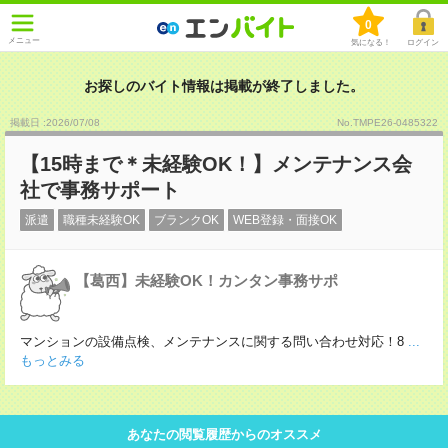
0
メニュー
気になる！
ログイン
お探しのバイト情報は掲載が終了しました。
掲載日 :2026
/
07
/
08
No.TMPE26-0485322
【15時まで＊未経験OK！】メンテナンス会
社で事務サポート
派遣
職種未経験OK
ブランクOK
WEB登録・面接OK
【葛西】未経験OK！カンタン事務サポ
マンションの設備点検、メンテナンスに関する問い合わせ対応！8
...
もっとみる
あなたの閲覧履歴からのオススメ