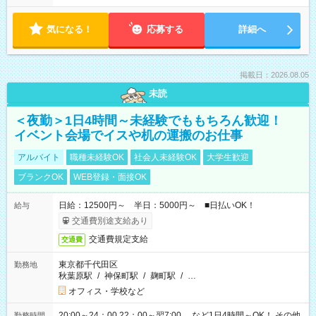
気になる！
応募する
詳細へ
掲載日：2026.08.05
未読
＜夜勤＞1日4時間～未経験でももちろん歓迎！
イベント会場でイスや机の運搬のお仕事
アルバイト
職種未経験OK
社会人未経験OK
大学生歓迎
ブランクOK
WEB登録・面接OK
日給：12500円～ 半日：5000円～ ■日払いOK！
給与
交通費別途支給あり
交通費規定支給
交通費
東京都千代田区
勤務地
秋葉原駅
/
神保町駅
/
麹町駅
/
…
オフィス・学校など
20:00～24：00 22：00～翌7:00 …など1日4時間～OK！ その他
勤務時間