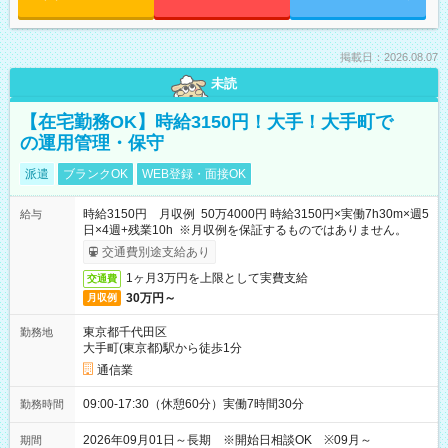
掲載日：2026.08.07
未読
【在宅勤務OK】時給3150円！大手！大手町で
の運用管理・保守
派遣
ブランクOK
WEB登録・面接OK
時給3150円 月収例 50万4000円 時給3150円×実働7h30m×週5
給与
日×4週+残業10h ※月収例を保証するものではありません。
交通費別途支給あり
1ヶ月3万円を上限として実費支給
交通費
30万円～
月収例
東京都千代田区
勤務地
大手町(東京都)駅から徒歩1分
通信業
09:00-17:30（休憩60分）実働7時間30分
勤務時間
2026年09月01日～長期 ※開始日相談OK ※09月～
期間