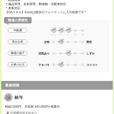
＊経費精算
＊備品管理、名刺管理、郵便物・宅配便対応
＊来客対応
【OAスキル】Excelは既存のフォーマットに入力程度です＊
職場の雰囲気
年齢層
20代
30
40
50
60
男女比率
女性
男性
職場の様子
活気あり
しずか
仕事の仕方
テキパキ
コツコツ
募集情報
給与
時給2300円 月収例 345,000円+残業代
交通費別途支給あり