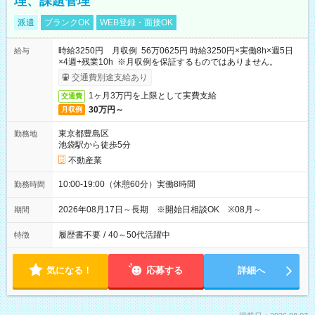
理、課題管理
派遣
ブランクOK
WEB登録・面接OK
時給3250円 月収例 56万0625円 時給3250円×実働8h×週5日
給与
×4週+残業10h ※月収例を保証するものではありません。
交通費別途支給あり
1ヶ月3万円を上限として実費支給
交通費
30万円～
月収例
東京都豊島区
勤務地
池袋駅から徒歩5分
不動産業
10:00-19:00（休憩60分）実働8時間
勤務時間
2026年08月17日～長期 ※開始日相談OK ※08月～
期間
履歴書不要
/
40～50代活躍中
特徴
気になる！
応募する
詳細へ