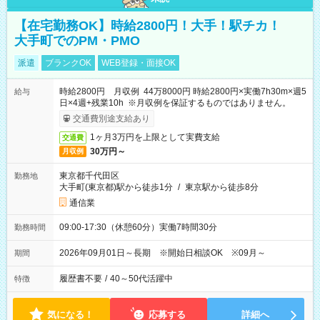
【在宅勤務OK】時給2800円！大手！駅チカ！
大手町でのPM・PMO
派遣
ブランクOK
WEB登録・面接OK
時給2800円 月収例 44万8000円 時給2800円×実働7h30m×週5
給与
日×4週+残業10h ※月収例を保証するものではありません。
交通費別途支給あり
1ヶ月3万円を上限として実費支給
交通費
30万円～
月収例
東京都千代田区
勤務地
大手町(東京都)駅から徒歩1分
/
東京駅から徒歩8分
通信業
09:00-17:30（休憩60分）実働7時間30分
勤務時間
2026年09月01日～長期 ※開始日相談OK ※09月～
期間
履歴書不要
/
40～50代活躍中
特徴
気になる！
応募する
詳細へ