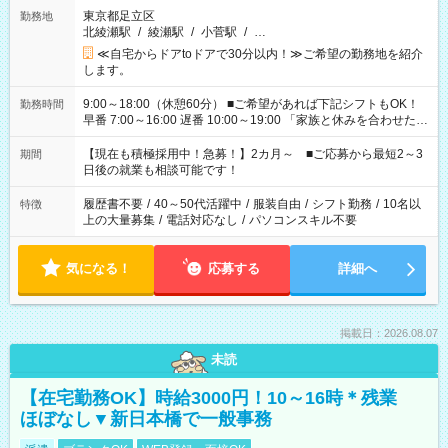
東京都足立区
勤務地
北綾瀬駅
/
綾瀬駅
/
小菅駅
/
…
≪自宅からドアtoドアで30分以内！≫ご希望の勤務地を紹介
します。
9:00～18:00（休憩60分） ■ご希望があれば下記シフトもOK！
勤務時間
早番 7:00～16:00 遅番 10:00～19:00 「家族と休みを合わせた
い」 「余裕を持って夕飯の準備がしたい」 「できれば残業はし
たくない」 など、ご希望を教えてくださいね。 ※Wワーク希望
【現在も積極採用中！急募！】2カ月～ ■ご応募から最短2～3
期間
の方へ 今ご覧のお仕事で希望する勤務時間と、もう1つのお仕事
日後の就業も相談可能です！
の勤務時間。 合計で週40時間を超える場合は応募できません。
履歴書不要
/
40～50代活躍中
/
服装自由
/
シフト勤務
/
10名以
特徴
上の大量募集
/
電話対応なし
/
パソコンスキル不要
気になる！
応募する
詳細へ
掲載日：2026.08.07
未読
【在宅勤務OK】時給3000円！10～16時＊残業
ほぼなし▼新日本橋で一般事務