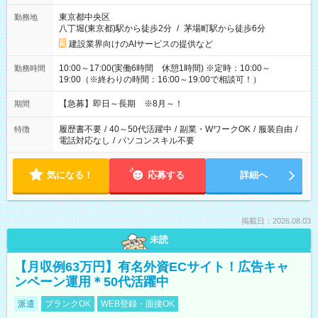
東京都中央区
勤務地
八丁堀(東京都)駅から徒歩2分
/
茅場町駅から徒歩6分
建設業界向けのAIサービスの提供など
10:00～17:00(実働6時間 休憩1時間) ※定時：10:00～
勤務時間
19:00（※終わりの時間：16:00～19:00で相談可！）
【急募】即日～長期 ※8月～！
期間
履歴書不要
/
40～50代活躍中
/
副業・WワークOK
/
服装自由
/
特徴
電話対応なし
/
パソコンスキル不要
気になる！
応募する
詳細へ
掲載日：2026.08.03
未読
【月収例63万円】有名外資ECサイト！広告キャ
ンペーン運用＊50代活躍中
派遣
ブランクOK
WEB登録・面接OK