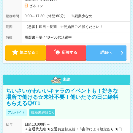
ゼネコン
9:00～17:30（休憩:60分） ※残業少なめ
勤務時間
【急募】即日～長期 ※開始日ご相談ください！
期間
履歴書不要
/
40～50代活躍中
特徴
気になる！
応募する
詳細へ
未読
ちいさいかわいいキャラのイベントも！好きな
場所で働ける☆来社不要！働いたその日に給料
もらえる◎/T1
アルバイト
職種未経験OK
日給13,000円～
給与
＋交通費支給 ★交通費全額支給！ ┗案件により規定あり ★日払