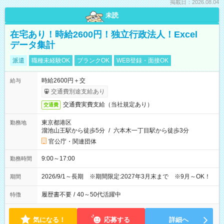
掲載日：2026.08.04
未読
在宅あり！時給2600円！独立行政法人！Excel
データ集計
派遣
職種未経験OK
ブランクOK
WEB登録・面接OK
時給2600円＋交
給与
交通費別途支給あり
交通費実費支給（当社規定あり）
交通費
東京都港区
勤務地
溜池山王駅から徒歩5分
/
六本木一丁目駅から徒歩3分
官公庁・関連団体
9:00～17:00
勤務時間
2026/9/1～長期 ※期間限定:2027年3月末まで ※9月～OK！
期間
履歴書不要
/
40～50代活躍中
特徴
気になる！
応募する
詳細へ