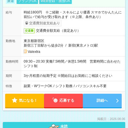
派遣
ブランクOK
WEB登録・面接OK
時給1800円 ※ご経験・スキルにより優遇 スマホでかんたんに
給与
前払いで給与が受け取れます（※上限、条件あり）
交通費別途支給あり
交通費全額支給（規定あり）
交通費
東京都新宿区
勤務地
新宿三丁目駅から徒歩2分
/
新宿(東京メトロ)駅
Valextra
09:30～20:30 実働7.5時間／休憩1.5時間 営業時間に合わせた
勤務時間
シフト制
3か月程度の短期予定 ※開始日はお気軽にご相談ください
期間
副業・WワークOK
/
シフト勤務
/
パソコンスキル不要
特徴
気になる！
応募する
詳細へ
掲載日：2026.08.06
未読