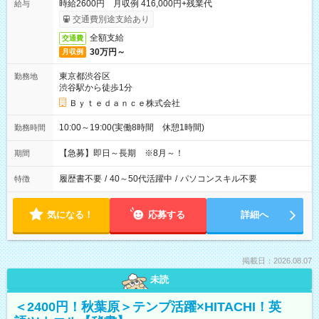
時給2600円 月収例 416,000円+残業代
給与
交通費別途支給あり
全額支給
交通費
30万円～
月収例
東京都渋谷区
勤務地
渋谷駅から徒歩1分
Ｂｙｔｅｄａｎｃｅ株式会社
10:00～19:00(実働8時間 休憩1時間)
勤務時間
【急募】即日～長期 ※8月～！
期間
履歴書不要
/
40～50代活躍中
/
パソコンスキル不要
特徴
気になる！
応募する
詳細へ
掲載日：2026.08.07
未読
＜2400円！秋葉原＞テンプ活躍×HITACHI！英