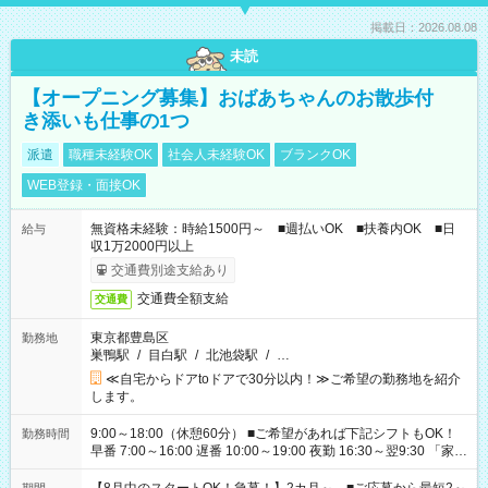
掲載日：2026.08.08
未読
【オープニング募集】おばあちゃんのお散歩付
き添いも仕事の1つ
派遣
職種未経験OK
社会人未経験OK
ブランクOK
WEB登録・面接OK
無資格未経験：時給1500円～ ■週払いOK ■扶養内OK ■日
給与
収1万2000円以上
交通費別途支給あり
交通費全額支給
交通費
東京都豊島区
勤務地
巣鴨駅
/
目白駅
/
北池袋駅
/
…
≪自宅からドアtoドアで30分以内！≫ご希望の勤務地を紹介
します。
9:00～18:00（休憩60分） ■ご希望があれば下記シフトもOK！
勤務時間
早番 7:00～16:00 遅番 10:00～19:00 夜勤 16:30～翌9:30 「家族
と休みを合わせたい」 「余裕を持って夕飯の準備がしたい」
「できれば残業はしたくない」 など、ご希望を教えてください