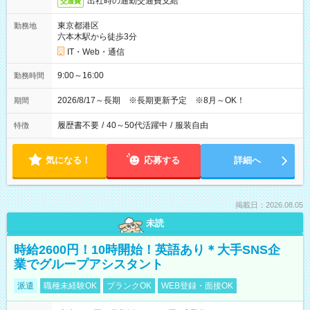
出社時の通勤交通費支給
交通費
東京都港区
勤務地
六本木駅から徒歩3分
IT・Web・通信
9:00～16:00
勤務時間
2026/8/17～長期 ※長期更新予定 ※8月～OK！
期間
履歴書不要
/
40～50代活躍中
/
服装自由
特徴
気になる！
応募する
詳細へ
掲載日：2026.08.05
未読
時給2600円！10時開始！英語あり＊大手SNS企
業でグループアシスタント
派遣
職種未経験OK
ブランクOK
WEB登録・面接OK