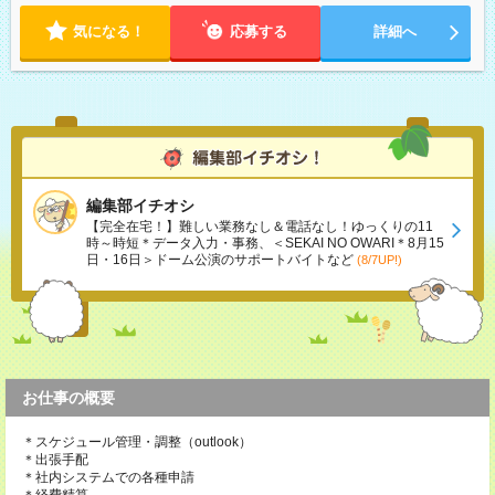
気になる！
応募する
詳細へ
編集部イチオシ
【完全在宅！】難しい業務なし＆電話なし！ゆっくりの11
時～時短＊データ入力・事務、＜SEKAI NO OWARI＊8月15
日・16日＞ドーム公演のサポートバイトなど
(8/7UP!)
お仕事の概要
＊スケジュール管理・調整（outlook）
＊出張手配
＊社内システムでの各種申請