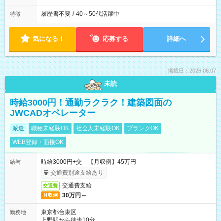
履歴書不要
/
40～50代活躍中
特徴
気になる！
応募する
詳細へ
掲載日：2026.08.07
未読
時給3000円！通勤ラクラク！建築図面の
JWCADオペレーター
派遣
職種未経験OK
社会人未経験OK
ブランクOK
WEB登録・面接OK
時給3000円+交 【月収例】45万円
給与
交通費別途支給あり
交通費支給
交通費
30万円～
月収例
東京都台東区
勤務地
上野駅から徒歩10分