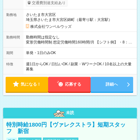
いOK！（規定あり） ┗働いたその日に現金GET♪ お仕事後はコ
交通費別途支給あり
ンビニATMから 日払い分を引き落とせます！ 【試用期間】試
用期間なし
さいたま市大宮区
勤務地
埼玉県さいたま市大宮区錦町（最寄り駅：大宮駅）
株式会社ワンベルウッズ
勤務時間は指定なし
勤務時間
変形労働時間制 想定労働時間160時間/月 【シフト例】 ・8：00
～21：00
単発・1日のみOK
期間
週1日からOK / 日払いOK / 副業・WワークOK / 10名以上の大量
特徴
募集
気になる！
応募する
詳細へ
未読
特別時給1800円【ヴァレクストラ】短期スタッ
フ 新宿