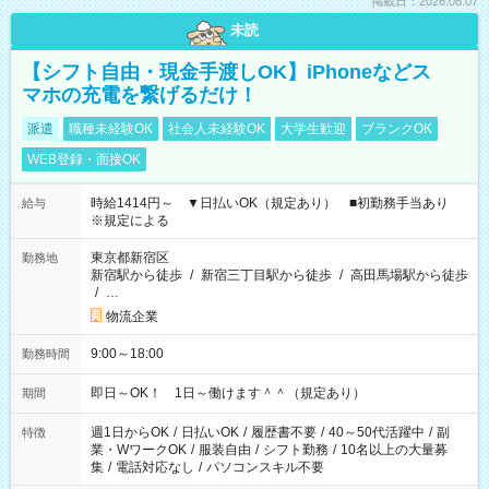
掲載日：2026.08.07
未読
【シフト自由・現金手渡しOK】iPhoneなどス
マホの充電を繋げるだけ！
派遣
職種未経験OK
社会人未経験OK
大学生歓迎
ブランクOK
WEB登録・面接OK
時給1414円～ ▼日払いOK（規定あり） ■初勤務手当あり
給与
※規定による
東京都新宿区
勤務地
新宿駅から徒歩
/
新宿三丁目駅から徒歩
/
高田馬場駅から徒歩
/
…
物流企業
9:00～18:00
勤務時間
即日～OK！ 1日～働けます＾＾（規定あり）
期間
週1日からOK
/
日払いOK
/
履歴書不要
/
40～50代活躍中
/
副
特徴
業・WワークOK
/
服装自由
/
シフト勤務
/
10名以上の大量募
集
/
電話対応なし
/
パソコンスキル不要