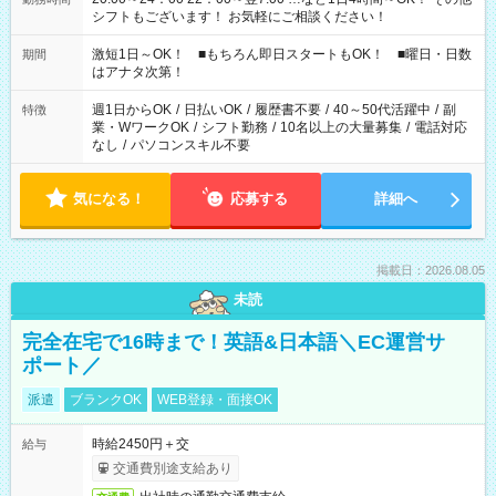
シフトもございます！ お気軽にご相談ください！
激短1日～OK！ ■もちろん即日スタートもOK！ ■曜日・日数
期間
はアナタ次第！
週1日からOK
/
日払いOK
/
履歴書不要
/
40～50代活躍中
/
副
特徴
業・WワークOK
/
シフト勤務
/
10名以上の大量募集
/
電話対応
なし
/
パソコンスキル不要
気になる！
応募する
詳細へ
掲載日：2026.08.05
未読
完全在宅で16時まで！英語&日本語＼EC運営サ
ポート／
派遣
ブランクOK
WEB登録・面接OK
時給2450円＋交
給与
交通費別途支給あり