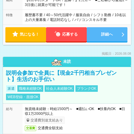
【8月中のスタートOK！急募！】2カ月～ ■ご応募から最短2～
期間
ね。 ※Wワーク希望の方へ 今ご覧のお仕事で希望する勤務時間
3日後に就業が可能です！
と、もう1つのお仕事の勤務時間。 合計で週40時間を超える場
合は応募できません。
履歴書不要
/
40～50代活躍中
/
服装自由
/
シフト勤務
/
10名以
特徴
上の大量募集
/
電話対応なし
/
パソコンスキル不要
気になる！
応募する
詳細へ
掲載日：2026.08.08
未読
説明会参加で全員に【現金2千円相当プレゼン
ト】生活のお手伝い
派遣
職種未経験OK
社会人未経験OK
ブランクOK
WEB登録・面接OK
無資格未経験：時給1500円～ ■週払いOK ■扶養内OK ■日
給与
収1万2000円以上
交通費別途支給あり
交通費全額支給
交通費