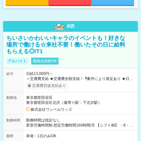
未読
ちいさいかわいいキャラのイベントも！好きな
場所で働ける☆来社不要！働いたその日に給料
もらえる◎/T1
アルバイト
職種未経験OK
日給13,000円～
給与
＋交通費支給 ★交通費全額支給！ ┗案件により規定あり ★日払
いOK！（規定あり） ┗働いたその日に現金GET♪ お仕事後はコ
交通費別途支給あり
ンビニATMから 日払い分を引き落とせます！ 【試用期間】試
用期間なし
東京都世田谷区
勤務地
東京都世田谷区北沢（最寄り駅：下北沢駅）
株式会社ワンベルウッズ
勤務時間は指定なし
勤務時間
変形労働時間制 想定労働時間160時間/月 【シフト例】 ・8：00
～21：00
単発・1日のみOK
期間