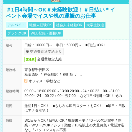
＃1日4時間～OK＃未経験歓迎！＃日払い＊イ
ベント会場でイスや机の運搬のお仕事
アルバイト
職種未経験OK
社会人未経験OK
大学生歓迎
ブランクOK
WEB登録・面接OK
日給：10000円～ 半日：5000円～ ■日払いOK！
給与
交通費別途支給あり
交通費規定支給
交通費
東京都千代田区
勤務地
秋葉原駅
/
神保町駅
/
麹町駅
/
…
オフィス・学校など
09:00～18:00 09:00～13:00 20:00～24：00 22：00～31:00
勤務時間
20:00～24：00 22：00～翌7:00 …など1日4時間～OK！ その他
シフトもございます！ お気軽にご相談ください！
激短1日～OK！ ■もちろん即日スタートもOK！ ■曜日・日数
期間
はアナタ次第！
週1日からOK
/
日払いOK
/
履歴書不要
/
40～50代活躍中
/
副
特徴
業・WワークOK
/
シフト勤務
/
10名以上の大量募集
/
電話対応
なし
/
パソコンスキル不要