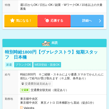
週1日からOK / 日払いOK / 副業・WワークOK / 10名以上の大量
特徴
募集
気になる！
応募する
詳細へ
未読
特別時給1800円【ヴァレクストラ】短期スタッ
フ 日本橋
派遣
ブランクOK
WEB登録・面接OK
時給1800円 ※ご経験・スキルにより優遇 スマホでかんたんに
給与
前払いで給与が受け取れます（※上限、条件あり）
交通費別途支給あり
交通費全額支給（規定あり）
交通費
東京都中央区
勤務地
東京都中央区 東京メトロ 日本橋駅から直結（徒歩1分）
Valextra