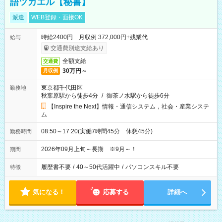
語ツカエル【秘書】
派遣
WEB登録・面接OK
時給2400円 月収例 372,000円+残業代
給与
交通費別途支給あり
全額支給
交通費
30万円～
月収例
東京都千代田区
勤務地
秋葉原駅から徒歩4分
/
御茶ノ水駅から徒歩6分
【Inspire the Next】情報・通信システム，社会・産業システ
ム
08:50～17:20(実働7時間45分 休憩45分)
勤務時間
2026年09月上旬～長期 ※9月～！
期間
履歴書不要
/
40～50代活躍中
/
パソコンスキル不要
特徴
気になる！
応募する
詳細へ