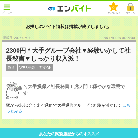
0
メニュー
気になる！
ログイン
お探しのバイト情報は掲載が終了しました。
掲載日 :2026
/
07
/
19
No.TMPE26-0487880
2300円＊大手グループ会社▼経験いかして社
長秘書▼しっかり収入派！
派遣
WEB登録・面接OK
＼大手損保／社長秘書！虎ノ門！穏やかな環境で
す！
駅から徒歩3分で楽々通勤○○大手通信グループで経験を活かして
...も
っとみる
あなたの閲覧履歴からのオススメ