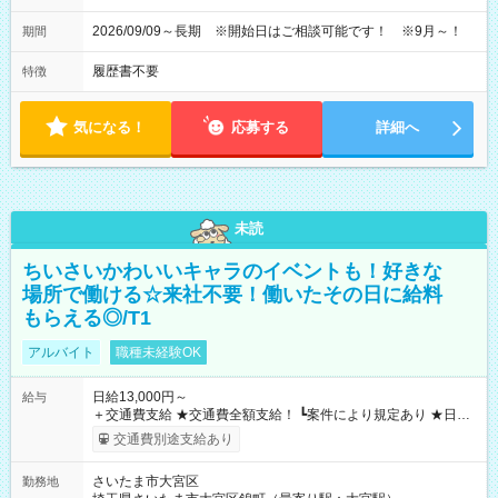
2026/09/09～長期 ※開始日はご相談可能です！ ※9月～！
期間
履歴書不要
特徴
気になる！
応募する
詳細へ
未読
ちいさいかわいいキャラのイベントも！好きな
場所で働ける☆来社不要！働いたその日に給料
もらえる◎/T1
アルバイト
職種未経験OK
日給13,000円～
給与
＋交通費支給 ★交通費全額支給！ ┗案件により規定あり ★日払
いOK！（規定あり） ┗働いたその日に現金GET♪ お仕事後はコ
交通費別途支給あり
ンビニATMから 日払い分を引き落とせます！ 【試用期間】試
用期間なし
さいたま市大宮区
勤務地