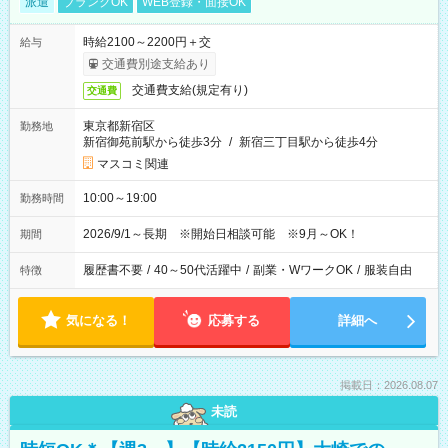
派遣
ブランクOK
WEB登録・面接OK
時給2100～2200円＋交
給与
交通費別途支給あり
交通費支給(規定有り)
交通費
東京都新宿区
勤務地
新宿御苑前駅から徒歩3分
/
新宿三丁目駅から徒歩4分
マスコミ関連
10:00～19:00
勤務時間
2026/9/1～長期 ※開始日相談可能 ※9月～OK！
期間
履歴書不要
/
40～50代活躍中
/
副業・WワークOK
/
服装自由
特徴
気になる！
応募する
詳細へ
掲載日：2026.08.07
未読