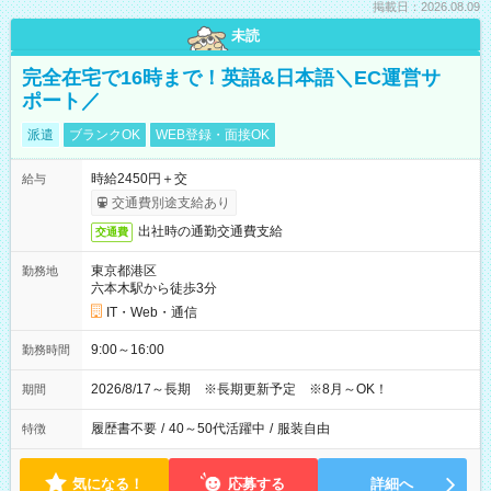
掲載日：2026.08.09
未読
完全在宅で16時まで！英語&日本語＼EC運営サ
ポート／
派遣
ブランクOK
WEB登録・面接OK
時給2450円＋交
給与
交通費別途支給あり
出社時の通勤交通費支給
交通費
東京都港区
勤務地
六本木駅から徒歩3分
IT・Web・通信
9:00～16:00
勤務時間
2026/8/17～長期 ※長期更新予定 ※8月～OK！
期間
履歴書不要
/
40～50代活躍中
/
服装自由
特徴
気になる！
応募する
詳細へ