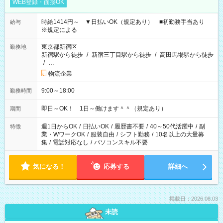
WEB登録・面接OK
時給1414円～ ▼日払いOK（規定あり） ■初勤務手当あり
給与
※規定による
東京都新宿区
勤務地
新宿駅から徒歩
/
新宿三丁目駅から徒歩
/
高田馬場駅から徒歩
/
…
物流企業
9:00～18:00
勤務時間
即日～OK！ 1日～働けます＾＾（規定あり）
期間
週1日からOK
/
日払いOK
/
履歴書不要
/
40～50代活躍中
/
副
特徴
業・WワークOK
/
服装自由
/
シフト勤務
/
10名以上の大量募
集
/
電話対応なし
/
パソコンスキル不要
気になる！
応募する
詳細へ
掲載日：2026.08.03
未読