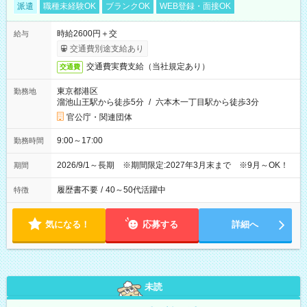
派遣
職種未経験OK
ブランクOK
WEB登録・面接OK
時給2600円＋交
給与
交通費別途支給あり
交通費実費支給（当社規定あり）
交通費
東京都港区
勤務地
溜池山王駅から徒歩5分
/
六本木一丁目駅から徒歩3分
官公庁・関連団体
9:00～17:00
勤務時間
2026/9/1～長期 ※期間限定:2027年3月末まで ※9月～OK！
期間
履歴書不要
/
40～50代活躍中
特徴
気になる！
応募する
詳細へ
未読