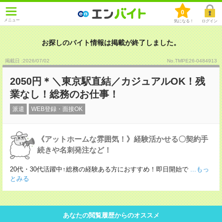
0
メニュー
気になる！
ログイン
お探しのバイト情報は掲載が終了しました。
掲載日 :2026
/
07
/
02
No.TMPE26-0484913
2050円＊＼東京駅直結／カジュアルOK！残
業なし！総務のお仕事！
派遣
WEB登録・面接OK
《アットホームな雰囲気！》経験活かせる〇契約手
続きや名刺発注など！
20代・30代活躍中↑総務の経験ある方におすすめ！即日開始で
...もっ
とみる
あなたの閲覧履歴からのオススメ