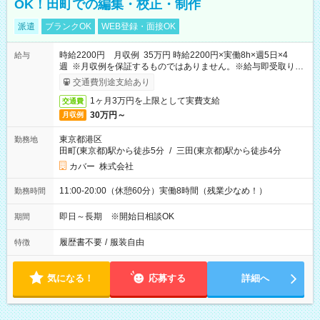
OK！田町での編集・校正・制作
派遣
ブランクOK
WEB登録・面接OK
時給2200円 月収例 35万円 時給2200円×実働8h×週5日×4
給与
週 ※月収例を保証するものではありません。※給与即受取りサ
ービス利用可（利用条件有）
交通費別途支給あり
1ヶ月3万円を上限として実費支給
交通費
30万円～
月収例
東京都港区
勤務地
田町(東京都)駅から徒歩5分
/
三田(東京都)駅から徒歩4分
カバー 株式会社
11:00-20:00（休憩60分）実働8時間（残業少なめ！）
勤務時間
即日～長期 ※開始日相談OK
期間
履歴書不要
/
服装自由
特徴
気になる！
応募する
詳細へ