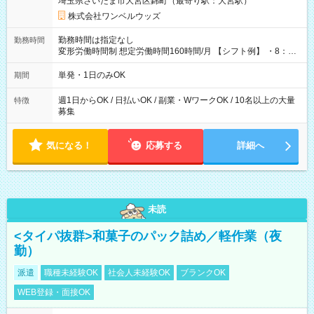
埼玉県さいたま市大宮区錦町（最寄り駅：大宮駅）
株式会社ワンベルウッズ
勤務時間は指定なし
勤務時間
変形労働時間制 想定労働時間160時間/月 【シフト例】 ・8：00
～21：00
単発・1日のみOK
期間
週1日からOK / 日払いOK / 副業・WワークOK / 10名以上の大量
特徴
募集
気になる！
応募する
詳細へ
未読
<タイパ抜群>和菓子のパック詰め／軽作業（夜
勤）
派遣
職種未経験OK
社会人未経験OK
ブランクOK
WEB登録・面接OK