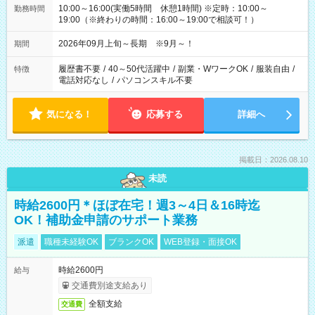
10:00～16:00(実働5時間 休憩1時間) ※定時：10:00～
勤務時間
19:00（※終わりの時間：16:00～19:00で相談可！）
2026年09月上旬～長期 ※9月～！
期間
履歴書不要
/
40～50代活躍中
/
副業・WワークOK
/
服装自由
/
特徴
電話対応なし
/
パソコンスキル不要
気になる！
応募する
詳細へ
掲載日：2026.08.10
未読
時給2600円＊ほぼ在宅！週3～4日＆16時迄
OK！補助金申請のサポート業務
派遣
職種未経験OK
ブランクOK
WEB登録・面接OK
時給2600円
給与
交通費別途支給あり
全額支給
交通費