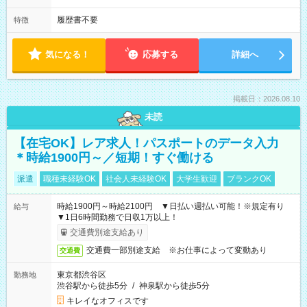
履歴書不要
特徴
気になる！
応募する
詳細へ
掲載日：2026.08.10
未読
【在宅OK】レア求人！パスポートのデータ入力
＊時給1900円～／短期！すぐ働ける
派遣
職種未経験OK
社会人未経験OK
大学生歓迎
ブランクOK
時給1900円～時給2100円 ▼日払い週払い可能！※規定有り
給与
▼1日6時間勤務で日収1万以上！
交通費別途支給あり
交通費一部別途支給 ※お仕事によって変動あり
交通費
東京都渋谷区
勤務地
渋谷駅から徒歩5分
/
神泉駅から徒歩5分
キレイなオフィスです