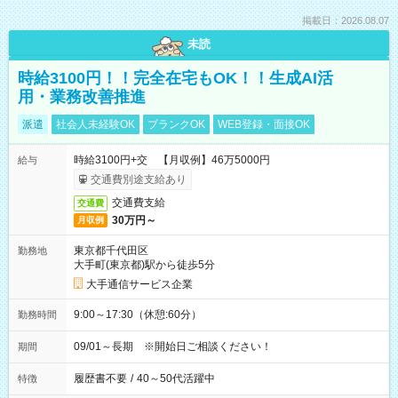
掲載日：2026.08.07
未読
時給3100円！！完全在宅もOK！！生成AI活
用・業務改善推進
派遣
社会人未経験OK
ブランクOK
WEB登録・面接OK
時給3100円+交 【月収例】46万5000円
給与
交通費別途支給あり
交通費支給
交通費
30万円～
月収例
東京都千代田区
勤務地
大手町(東京都)駅から徒歩5分
大手通信サービス企業
9:00～17:30（休憩:60分）
勤務時間
09/01～長期 ※開始日ご相談ください！
期間
履歴書不要
/
40～50代活躍中
特徴