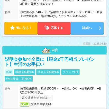
【8月中のスタートOK！急募！】2カ月～ ■ご応募から最短2～
期間
ね。 ※Wワーク希望の方へ 今ご覧のお仕事で希望する勤務時間
3日後に就業が可能です！
と、もう1つのお仕事の勤務時間。 合計で週40時間を超える場
合は応募できません。
履歴書不要
/
40～50代活躍中
/
服装自由
/
シフト勤務
/
10名以
特徴
上の大量募集
/
電話対応なし
/
パソコンスキル不要
気になる！
応募する
詳細へ
掲載日：2026.08.10
未読
説明会参加で全員に【現金2千円相当プレゼン
ト】生活のお手伝い
派遣
職種未経験OK
社会人未経験OK
ブランクOK
WEB登録・面接OK
無資格未経験：時給1500円～ ■週払いOK ■扶養内OK ■日
給与
収1万2000円以上
交通費別途支給あり
交通費全額支給
交通費