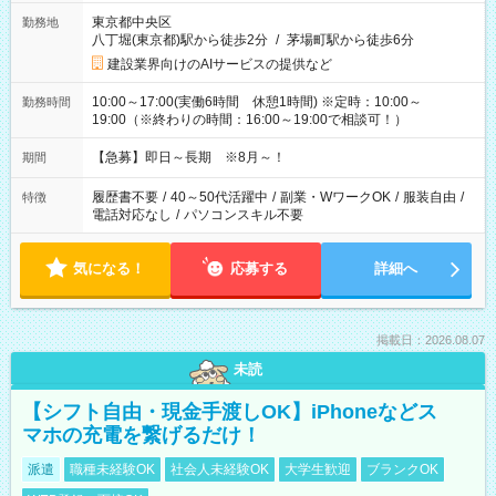
東京都中央区
勤務地
八丁堀(東京都)駅から徒歩2分
/
茅場町駅から徒歩6分
建設業界向けのAIサービスの提供など
10:00～17:00(実働6時間 休憩1時間) ※定時：10:00～
勤務時間
19:00（※終わりの時間：16:00～19:00で相談可！）
【急募】即日～長期 ※8月～！
期間
履歴書不要
/
40～50代活躍中
/
副業・WワークOK
/
服装自由
/
特徴
電話対応なし
/
パソコンスキル不要
気になる！
応募する
詳細へ
掲載日：2026.08.07
未読
【シフト自由・現金手渡しOK】iPhoneなどス
マホの充電を繋げるだけ！
派遣
職種未経験OK
社会人未経験OK
大学生歓迎
ブランクOK