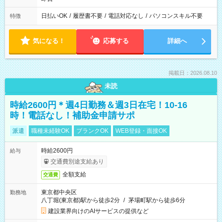
日払いOK
/
履歴書不要
/
電話対応なし
/
パソコンスキル不要
特徴
気になる！
応募する
詳細へ
掲載日：2026.08.10
未読
時給2600円＊週4日勤務＆週3日在宅！10-16
時！電話なし！補助金申請サポ
派遣
職種未経験OK
ブランクOK
WEB登録・面接OK
時給2600円
給与
交通費別途支給あり
全額支給
交通費
東京都中央区
勤務地
八丁堀(東京都)駅から徒歩2分
/
茅場町駅から徒歩6分
建設業界向けのAIサービスの提供など