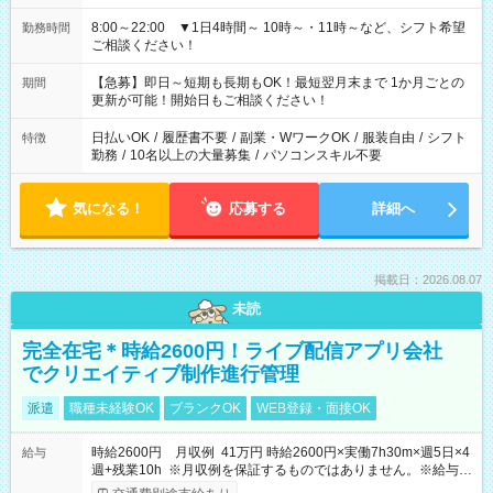
8:00～22:00 ▼1日4時間～ 10時～・11時～など、シフト希望
勤務時間
ご相談ください！
【急募】即日～短期も長期もOK！最短翌月末まで 1か月ごとの
期間
更新が可能！開始日もご相談ください！
日払いOK
/
履歴書不要
/
副業・WワークOK
/
服装自由
/
シフト
特徴
勤務
/
10名以上の大量募集
/
パソコンスキル不要
気になる！
応募する
詳細へ
掲載日：2026.08.07
未読
完全在宅＊時給2600円！ライブ配信アプリ会社
でクリエイティブ制作進行管理
派遣
職種未経験OK
ブランクOK
WEB登録・面接OK
時給2600円 月収例 41万円 時給2600円×実働7h30m×週5日×4
給与
週+残業10h ※月収例を保証するものではありません。※給与即
受取りサービス利用可（利用条件有）