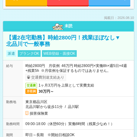
掲載日：2026.08.10
未読
【週2在宅勤務】時給2800円！残業ほぼなし▼
北品川で一般事務
派遣
ブランクOK
WEB登録・面接OK
時給2800円 月収例 46万円 時給2800円×実働8h×週5日×4週
給与
+残業5h ※月収例を保証するものではありません。
交通費別途支給あり
1ヶ月3万円を上限として実費支給
交通費
30万円～
月収例
東京都品川区
勤務地
北品川駅から徒歩11分
/
品川駅
損害保険業
09:00-18:00（休憩60分）実働8時間（残業少なめ！）
勤務時間
即日～長期 ※開始日相談OK
期間