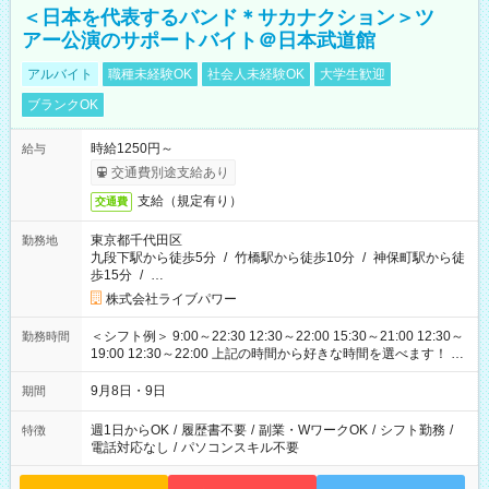
＜日本を代表するバンド＊サカナクション＞ツ
アー公演のサポートバイト＠日本武道館
アルバイト
職種未経験OK
社会人未経験OK
大学生歓迎
ブランクOK
時給1250円～
給与
交通費別途支給あり
支給（規定有り）
交通費
東京都千代田区
勤務地
九段下駅から徒歩5分
/
竹橋駅から徒歩10分
/
神保町駅から徒
歩15分
/
…
株式会社ライブパワー
＜シフト例＞ 9:00～22:30 12:30～22:00 15:30～21:00 12:30～
勤務時間
19:00 12:30～22:00 上記の時間から好きな時間を選べます！ ※
時間は変更となる可能性があります
9月8日・9日
期間
週1日からOK
/
履歴書不要
/
副業・WワークOK
/
シフト勤務
/
特徴
電話対応なし
/
パソコンスキル不要