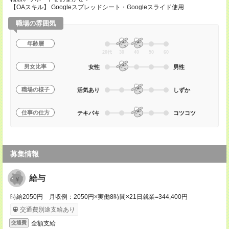
【OAスキル】 Googleスプレッドシート・Googleスライド使用
職場の雰囲気
年齢層
20代
30
40
50
60
男女比率
女性
男性
職場の様子
活気あり
しずか
仕事の仕方
テキパキ
コツコツ
募集情報
給与
時給2050円 月収例：2050円×実働8時間×21日就業=344,400円
交通費別途支給あり
全額支給
交通費