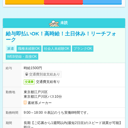
未読
給与即払いOK！高時給！土日休み！リーチフォ
ーク
派遣
職種未経験OK
社会人未経験OK
ブランクOK
WEB登録・面接OK
時給1500円
給与
交通費別途支給あり
交通費支給有り
交通費
東京都江戸川区
勤務地
東京都江戸川区バス10分
素材系メーカー
9:00～18:00 ※表記のうち実働8時間です。
勤務時間
長期【ご応募から1週間以内(最短2日目)のスピード就業が可能】
期間
即日～