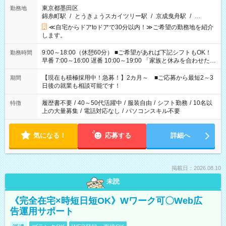
東京都墨田区
勤務地
錦糸町駅
/
とうきょうスカイツリー駅
/
京成曳舟駅
/
…
≪自宅からドアtoドアで30分以内！≫ご希望の勤務地を紹介
します。
9:00～18:00（休憩60分） ■ご希望があれば下記シフトもOK！
勤務時間
早番 7:00～16:00 遅番 10:00～19:00 「家族と休みを合わせた
い」 「余裕を持って夕飯の準備がしたい」 「できれば残業はし
たくない」 など、ご希望を教えてくださいね。 ※Wワーク希望
【現在も積極採用中！急募！】2カ月～ ■ご応募から最短2～3
期間
の方へ 今ご覧のお仕事で希望する勤務時間と、もう1つのお仕事
日後の就業も相談可能です！
の勤務時間。 合計で週40時間を超える場合は応募できません。
履歴書不要
/
40～50代活躍中
/
服装自由
/
シフト勤務
/
10名以
特徴
上の大量募集
/
電話対応なし
/
パソコンスキル不要
気になる！
応募する
詳細へ
掲載日：2026.08.10
未読
《完全在宅×時短日短OK》Wワーク可〇Web広
告運用サポート