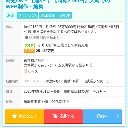
時短OK＊【週3～】【時給2150円】大崎での
WEB制作・編集
派遣
ブランクOK
WEB登録・面接OK
時給2150円 月収例 25万8000円 時給2150円×実働6h×週5日
給与
×4週 ※月収例を保証するものではありません。
交通費別途支給あり
1ヶ月3万円を上限として実費支給
交通費
25～30万円
月収例
東京都品川区
勤務地
大崎駅から徒歩7分
/
五反田駅から徒歩10分
リース
09:00-16:00（休憩60分）実働6時間 （残業少なめ！）
勤務時間
2026年09月01日～長期 ※開始日相談OK ※09月～
期間
履歴書不要
/
40～50代活躍中
特徴
気になる！
応募する
詳細へ