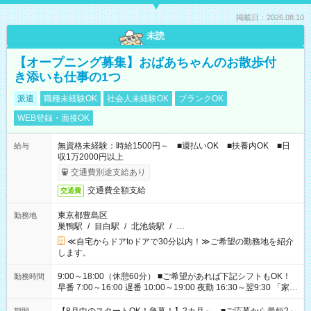
掲載日：2026.08.10
未読
【オープニング募集】おばあちゃんのお散歩付
き添いも仕事の1つ
派遣
職種未経験OK
社会人未経験OK
ブランクOK
WEB登録・面接OK
無資格未経験：時給1500円～ ■週払いOK ■扶養内OK ■日
給与
収1万2000円以上
交通費別途支給あり
交通費全額支給
交通費
東京都豊島区
勤務地
巣鴨駅
/
目白駅
/
北池袋駅
/
…
≪自宅からドアtoドアで30分以内！≫ご希望の勤務地を紹介
します。
9:00～18:00（休憩60分） ■ご希望があれば下記シフトもOK！
勤務時間
早番 7:00～16:00 遅番 10:00～19:00 夜勤 16:30～翌9:30 「家族
と休みを合わせたい」 「余裕を持って夕飯の準備がしたい」
「できれば残業はしたくない」 など、ご希望を教えてください