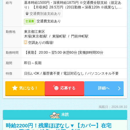
基本時給1500円・深夜時給1875円 ※交通費全額支給（規定あ
給与
り） 【月収例】28.5万円（20日勤務＋深夜120h ※残業なしの場
合）
交通費別途支給あり
交通費支給あり
交通費
東京都江東区
勤務地
木場(東京都)駅
/
東陽町駅
/
門前仲町駅
空調ありの職場!
【夜勤】 20:00～翌5:00 休憩60分 [実働]8時間00分
勤務時間
即日～長期
期間
日払いOK
/
履歴書不要
/
電話対応なし
/
パソコンスキル不要
特徴
気になる！
応募する
詳細へ
掲載日：2026.08.10
未読
時給2200円！残業ほぼなし▼【カバー】在宅