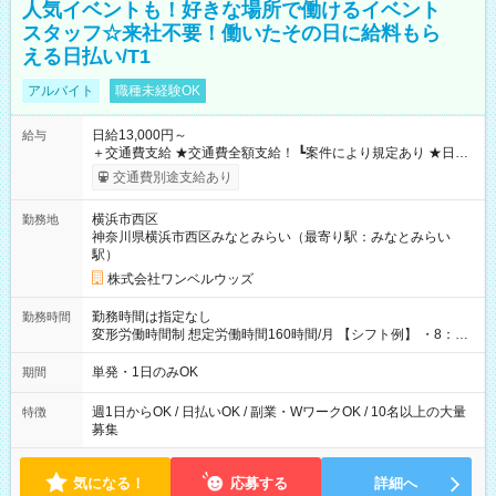
人気イベントも！好きな場所で働けるイベント
スタッフ☆来社不要！働いたその日に給料もら
える日払い/T1
アルバイト
職種未経験OK
日給13,000円～
給与
＋交通費支給 ★交通費全額支給！ ┗案件により規定あり ★日払
いOK！（規定あり） ┗働いたその日に現金GET♪ お仕事後はコ
交通費別途支給あり
ンビニATMから 日払い分を引き落とせます！ 【試用期間】試
用期間なし
横浜市西区
勤務地
神奈川県横浜市西区みなとみらい（最寄り駅：みなとみらい
駅）
株式会社ワンベルウッズ
勤務時間は指定なし
勤務時間
変形労働時間制 想定労働時間160時間/月 【シフト例】 ・8：00
～21：00
単発・1日のみOK
期間
週1日からOK / 日払いOK / 副業・WワークOK / 10名以上の大量
特徴
募集
気になる！
応募する
詳細へ