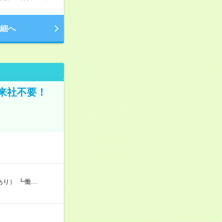
細へ
来社不要！
あり） ┗働…