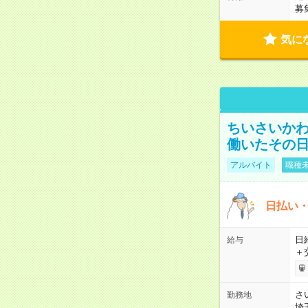
募
気に
ちいさいか
働いたその日
アルバイト
職種未
日払い・
日給
給与
＋
さ
勤務地
埼