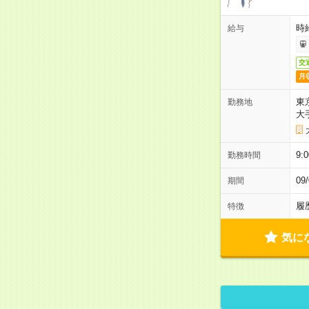
時
給与
交
月
東
勤務地
大
9:
勤務時間
0
期間
履
特徴
気に