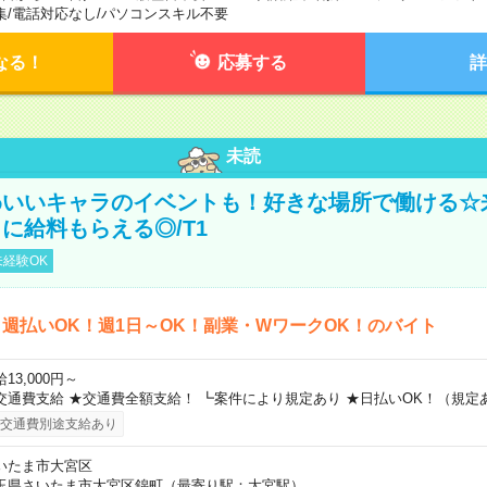
集
/
電話対応なし
/
パソコンスキル不要
なる！
応募する
詳
未読
わいいキャラのイベントも！好きな場所で働ける☆
に給料もらえる◎/T1
経験OK
週払いOK！週1日～OK！副業・WワークOK！のバイト
13,000円～
交通費支給 ★交通費全額支給！ ┗案件により規定あり ★日払いOK！（規定
交通費別途支給あり
いたま市大宮区
玉県さいたま市大宮区錦町（最寄り駅：大宮駅）