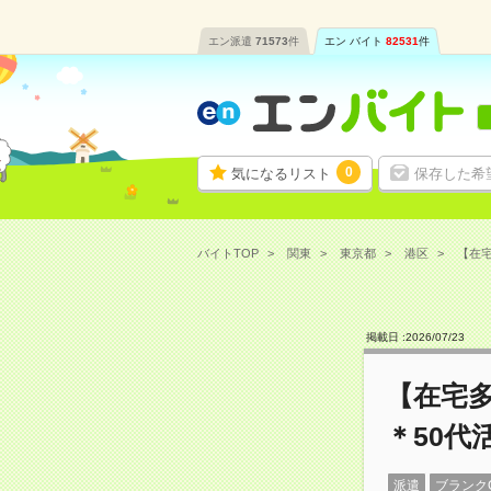
エン派遣
71573
件
エン バイト
82531
件
0
気になるリスト
保存した希
バイトTOP
関東
東京都
港区
【在宅
掲載日 :
2026
/
07
/
23
【在宅
＊50代
派遣
ブランク