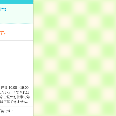
1つ
です。
番 10:00～19:00
がしたい」 「できれば
 今ご覧のお仕事で希
合は応募できません。
可能です！