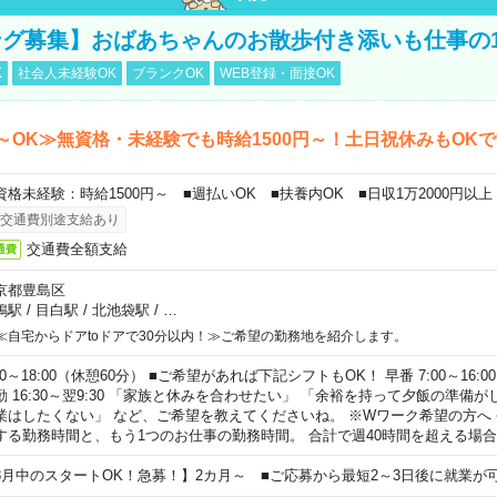
グ募集】おばあちゃんのお散歩付き添いも仕事の
K
社会人未経験OK
ブランクOK
WEB登録・面接OK
～OK≫無資格・未経験でも時給1500円～！土日祝休みもOK
資格未経験：時給1500円～ ■週払いOK ■扶養内OK ■日収1万2000円以上
交通費別途支給あり
交通費全額支給
通費
京都豊島区
鴨駅
/
目白駅
/
北池袋駅
/
…
≪自宅からドアtoドアで30分以内！≫ご希望の勤務地を紹介します。
00～18:00（休憩60分） ■ご希望があれば下記シフトもOK！ 早番 7:00～16:00 遅
勤 16:30～翌9:30 「家族と休みを合わせたい」 「余裕を持って夕飯の準備
業はしたくない」 など、ご希望を教えてくださいね。 ※Wワーク希望の方へ
する勤務時間と、もう1つのお仕事の勤務時間。 合計で週40時間を超える場
8月中のスタートOK！急募！】2カ月～ ■ご応募から最短2～3日後に就業が