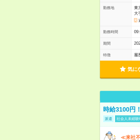
東
勤務地
大
09
勤務時間
2
期間
履
特徴
気に
時給3100
派遣
社会人未経験
≪来社不