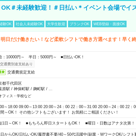
～OK＃未経験歓迎！＃日払い＊イベント会場でイ
経験OK
社会人未経験OK
大学生歓迎
ブランクOK
WEB登録・面接OK
ら明日だけ働きたい！など柔軟シフトで働き方選べます！早く
給：10000円～ 半日：5000円～ ■日払いOK！
交通費別途支給あり
交通費規定支給
通費
京都千代田区
葉原駅
/
神保町駅
/
麹町駅
/
…
オフィス・学校など
:00～18:00 09:00～13:00 20:00～24：00 22：00～31:00 20:00～24：00 2
時間～OK！ その他シフトもございます！ お気軽にご相談ください！
短1日～OK！ ■もちろん即日スタートもOK！ ■曜日・日数はアナタ次第！
1日からOK
/
日払いOK
/
履歴書不要
/
40～50代活躍中
/
副業・WワークOK
/
シフト