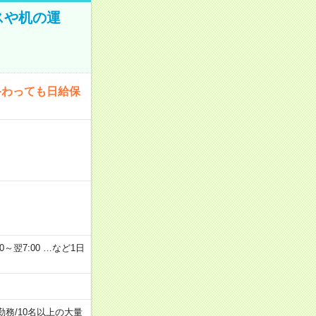
スや机の運
終わっても日給保
2：00～翌7:00 …など1日
勤務
/
10名以上の大量