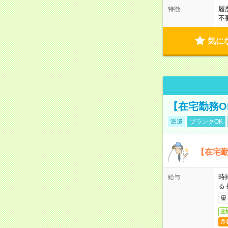
履
特徴
不
気に
【在宅勤務O
派遣
ブランクOK
【在宅勤
時
給与
る
交
月