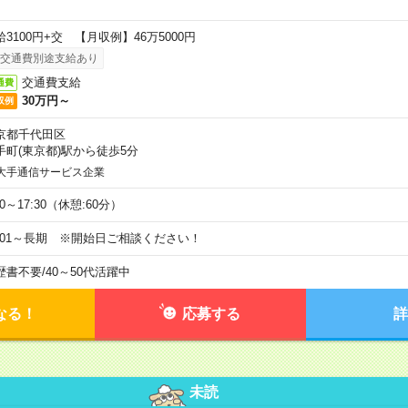
給3100円+交 【月収例】46万5000円
交通費別途支給あり
交通費支給
通費
30万円～
収例
京都千代田区
手町(東京都)駅から徒歩5分
大手通信サービス企業
00～17:30（休憩:60分）
9/01～長期 ※開始日ご相談ください！
歴書不要
/
40～50代活躍中
なる！
応募する
詳
未読