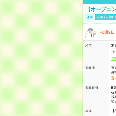
【オープニン
派遣
職種未経験O
≪週3日
無
給与
交
東
勤務地
巣
9:
勤務時間
夜
残
望
【
期間