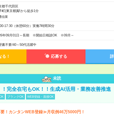
京都千代田区
手町(東京都)駅から徒歩1分
通信業
:00-17:30（休憩60分）実働7時間30分
026年09月01日～長期 ※開始日相談OK ※09月～
歴書不要
/
40～50代活躍中
なる！
応募する
詳
未読
円！！完全在宅もOK！！生成AI活用・業務改善推進
OK
ブランクOK
WEB登録・面接OK
要！カンタンWEB登録≫月収例46万5000円！