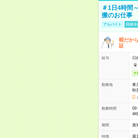
＃1日4時間
搬のお仕事
アルバイト
職種未
暇だか
証
日
給与
交
東
勤務地
秋
09
勤務時間
4
激
期間
週
特徴