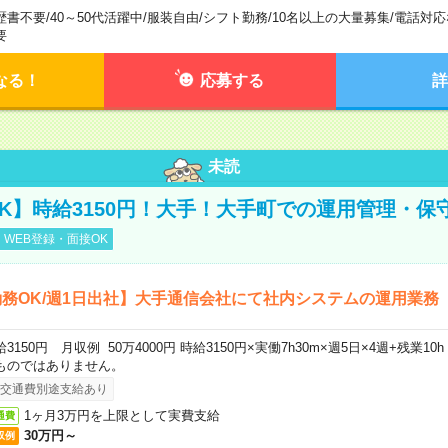
歴書不要
/
40～50代活躍中
/
服装自由
/
シフト勤務
/
10名以上の大量募集
/
電話対応
要
なる！
応募する
詳
未読
K】時給3150円！大手！大手町での運用管理・保
WEB登録・面接OK
務OK/週1日出社】大手通信会社にて社内システムの運用業務
給3150円 月収例 50万4000円 時給3150円×実働7h30m×週5日×4週+残業1
ものではありません。
交通費別途支給あり
1ヶ月3万円を上限として実費支給
通費
30万円～
収例