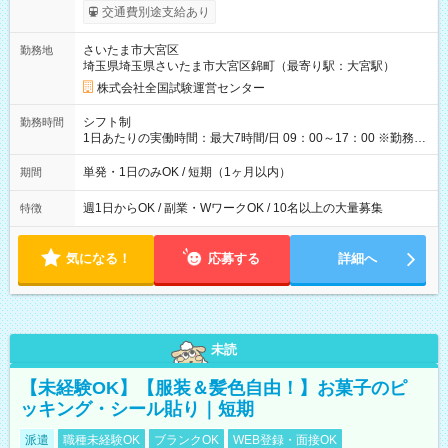
※勤務回数により昇給あり 【即給（前払い）オプションあ
交通費別途支給あり
り！】 希望される場合、勤務から1週間ほどで給与の一部を受け
取れます。 ※手数料418円がかかります。 【過去試験日の収入
さいたま市大宮区
勤務地
例】 ・河合塾模擬試験 8:30～17:30（休憩1時間） 時給1,300円
埼玉県埼玉県さいたま市大宮区錦町（最寄り駅：大宮駅）
×8時間＝日収10,400円＋交通費 ※当日の役割により時給＋100
円の場合あり ・国家試験 7:00～13:30（休憩なし） 時給1,300
株式会社全国試験運営センター
円（役割手当＋100円）×6時間＝日収8,400円＋交通費 【試用期
間】試用期間なし
シフト制
勤務時間
1日あたりの実働時間：最大7時間/日 09：00～17：00 ※勤務時
間は 試験により異なります。
単発・1日のみOK / 短期（1ヶ月以内）
期間
週1日からOK / 副業・WワークOK / 10名以上の大量募集
特徴
気になる！
応募する
詳細へ
未読
【未経験OK】【服装＆髪色自由！】お菓子のピ
ッキング・シール貼り｜短期
派遣
職種未経験OK
ブランクOK
WEB登録・面接OK