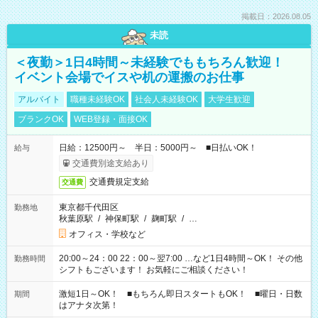
掲載日：2026.08.05
未読
＜夜勤＞1日4時間～未経験でももちろん歓迎！
イベント会場でイスや机の運搬のお仕事
アルバイト
職種未経験OK
社会人未経験OK
大学生歓迎
ブランクOK
WEB登録・面接OK
日給：12500円～ 半日：5000円～ ■日払いOK！
給与
交通費別途支給あり
交通費規定支給
交通費
東京都千代田区
勤務地
秋葉原駅
/
神保町駅
/
麹町駅
/
…
オフィス・学校など
20:00～24：00 22：00～翌7:00 …など1日4時間～OK！ その他
勤務時間
シフトもございます！ お気軽にご相談ください！
激短1日～OK！ ■もちろん即日スタートもOK！ ■曜日・日数
期間
はアナタ次第！