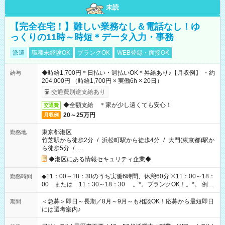
未読
【完全在宅！】難しい業務なし＆電話なし！ゆ
っくりの11時～時短＊データ入力・事務
派遣
職種未経験OK
ブランクOK
WEB登録・面接OK
◆時給1,700円＊日払い・週払いOK＊昇給あり♪【月収例】 ・約
給与
204,000円 （時給1,700円 × 実働6h × 20日）
交通費別途支給あり
◆全額支給 ＊家が少し遠くても安心！
交通費
20～25万円
月収例
東京都港区
勤務地
竹芝駅から徒歩2分
/
浜松町駅から徒歩4分
/
大門(東京都)駅か
ら徒歩5分
/
…
◆港区にある情報セキュリティ企業◆
◆11：00～18：30のうち実働6時間、休憩60分 ※11：00～18：
勤務時間
00 または 11：30～18：30 。*。ブランクOK！。*。 例え
ば前職が、 在宅/財団法人/事務/コールセンター/受付/販売/カフェ
スタッフ スイーツ販売/ホテルフロント/化粧品販売/など 様々な
＜急募＞即日～長期／8月～9月～も相談OK！応募から最短即日
期間
業界から入社して活躍されています♪
には選考案内♪