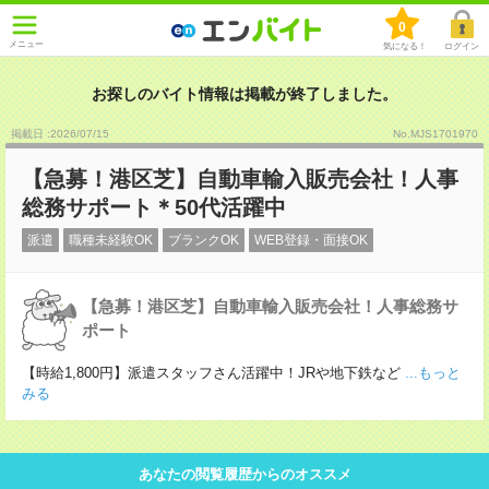
0
メニュー
気になる！
ログイン
お探しのバイト情報は掲載が終了しました。
掲載日 :2026
/
07
/
15
No.MJS1701970
【急募！港区芝】自動車輸入販売会社！人事
総務サポート＊50代活躍中
派遣
職種未経験OK
ブランクOK
WEB登録・面接OK
【急募！港区芝】自動車輸入販売会社！人事総務サ
ポート
【時給1,800円】派遣スタッフさん活躍中！JRや地下鉄など
...もっと
みる
あなたの閲覧履歴からのオススメ