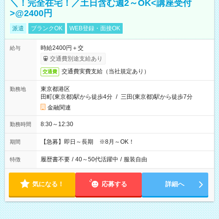
＼！完全在宅！／土日含む週2～OK<講座受付
>@2400円
派遣
ブランクOK
WEB登録・面接OK
時給2400円＋交
給与
交通費別途支給あり
交通費実費支給（当社規定あり）
交通費
東京都港区
勤務地
田町(東京都)駅から徒歩4分
/
三田(東京都)駅から徒歩7分
金融関連
8:30～12:30
勤務時間
【急募】即日～長期 ※8月～OK！
期間
履歴書不要
/
40～50代活躍中
/
服装自由
特徴
気になる！
応募する
詳細へ