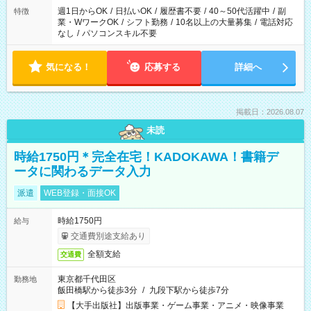
週1日からOK
/
日払いOK
/
履歴書不要
/
40～50代活躍中
/
副
特徴
業・WワークOK
/
シフト勤務
/
10名以上の大量募集
/
電話対応
なし
/
パソコンスキル不要
気になる！
応募する
詳細へ
掲載日：2026.08.07
未読
時給1750円＊完全在宅！KADOKAWA！書籍デ
ータに関わるデータ入力
派遣
WEB登録・面接OK
時給1750円
給与
交通費別途支給あり
全額支給
交通費
東京都千代田区
勤務地
飯田橋駅から徒歩3分
/
九段下駅から徒歩7分
【大手出版社】出版事業・ゲーム事業・アニメ・映像事業