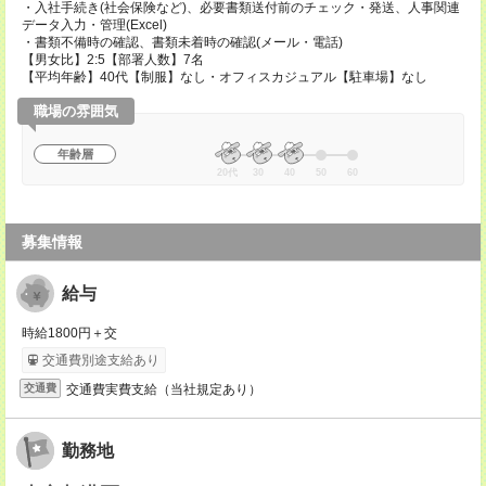
・入社手続き(社会保険など)、必要書類送付前のチェック・発送、人事関連
データ入力・管理(Excel)
・書類不備時の確認、書類未着時の確認(メール・電話)
【男女比】2:5【部署人数】7名
【平均年齢】40代【制服】なし・オフィスカジュアル【駐車場】なし
職場の雰囲気
年齢層
20代
30
40
50
60
募集情報
給与
時給1800円＋交
交通費別途支給あり
交通費実費支給（当社規定あり）
交通費
勤務地