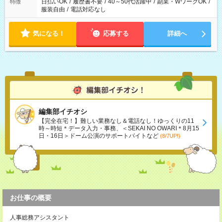
日払いOK
/
履歴書不要
/
40～50代活躍中
/
副業・WワークOK
/
特徴
服装自由
/
電話対応なし
気になる！
応募する
詳細へ
編集部イチオシ
【完全在宅！】難しい業務なし＆電話なし！ゆっくりの11
時～時短＊データ入力・事務、＜SEKAI NO OWARI＊8月15
日・16日＞ドーム公演のサポートバイトなど
(8/7UP!)
お仕事の概要
人事総務アシスタント