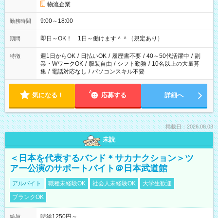
物流企業
9:00～18:00
勤務時間
即日～OK！ 1日～働けます＾＾（規定あり）
期間
週1日からOK
/
日払いOK
/
履歴書不要
/
40～50代活躍中
/
副
特徴
業・WワークOK
/
服装自由
/
シフト勤務
/
10名以上の大量募
集
/
電話対応なし
/
パソコンスキル不要
気になる！
応募する
詳細へ
掲載日：2026.08.03
未読
＜日本を代表するバンド＊サカナクション＞ツ
アー公演のサポートバイト＠日本武道館
アルバイト
職種未経験OK
社会人未経験OK
大学生歓迎
ブランクOK
時給1250円～
給与