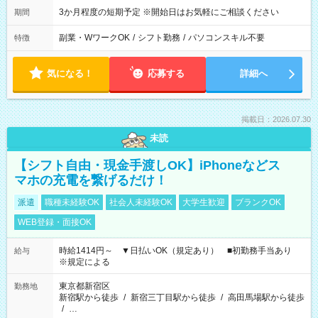
3か月程度の短期予定 ※開始日はお気軽にご相談ください
期間
副業・WワークOK
/
シフト勤務
/
パソコンスキル不要
特徴
気になる！
応募する
詳細へ
掲載日：2026.07.30
未読
【シフト自由・現金手渡しOK】iPhoneなどス
マホの充電を繋げるだけ！
派遣
職種未経験OK
社会人未経験OK
大学生歓迎
ブランクOK
WEB登録・面接OK
時給1414円～ ▼日払いOK（規定あり） ■初勤務手当あり
給与
※規定による
東京都新宿区
勤務地
新宿駅から徒歩
/
新宿三丁目駅から徒歩
/
高田馬場駅から徒歩
/
…