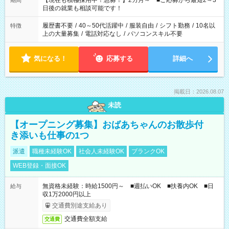
【現在も積極採用中！急募！】2カ月～ ■ご応募から最短2～3
期間
の方へ 今ご覧のお仕事で希望する勤務時間と、もう1つのお仕事
日後の就業も相談可能です！
の勤務時間。 合計で週40時間を超える場合は応募できません。
履歴書不要
/
40～50代活躍中
/
服装自由
/
シフト勤務
/
10名以
特徴
上の大量募集
/
電話対応なし
/
パソコンスキル不要
気になる！
応募する
詳細へ
掲載日：2026.08.07
未読
【オープニング募集】おばあちゃんのお散歩付
き添いも仕事の1つ
派遣
職種未経験OK
社会人未経験OK
ブランクOK
WEB登録・面接OK
無資格未経験：時給1500円～ ■週払いOK ■扶養内OK ■日
給与
収1万2000円以上
交通費別途支給あり
交通費全額支給
交通費