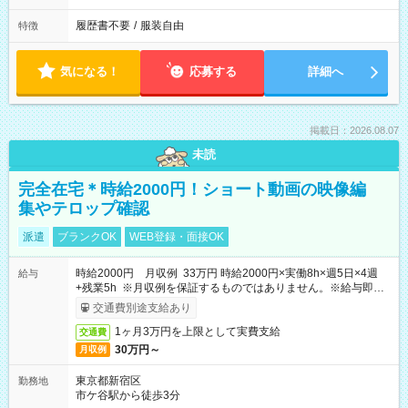
履歴書不要
/
服装自由
特徴
気になる！
応募する
詳細へ
掲載日：2026.08.07
未読
完全在宅＊時給2000円！ショート動画の映像編
集やテロップ確認
派遣
ブランクOK
WEB登録・面接OK
時給2000円 月収例 33万円 時給2000円×実働8h×週5日×4週
給与
+残業5h ※月収例を保証するものではありません。※給与即受
取りサービス利用可（利用条件有）
交通費別途支給あり
1ヶ月3万円を上限として実費支給
交通費
30万円～
月収例
東京都新宿区
勤務地
市ケ谷駅から徒歩3分