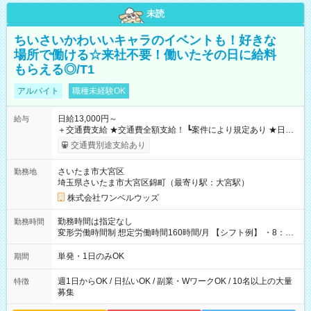
未読
ちいさいかわいいキャラのイベントも！好きな
場所で働ける☆来社不要！働いたその日に給料
もらえる◎/T1
アルバイト
職種未経験OK
日給13,000円～
給与
＋交通費支給 ★交通費全額支給！ ┗案件により規定あり ★日払
いOK！（規定あり） ┗働いたその日に現金GET♪ お仕事後はコ
交通費別途支給あり
ンビニATMから 日払い分を引き落とせます！ 【試用期間】試
用期間なし
さいたま市大宮区
勤務地
埼玉県さいたま市大宮区錦町（最寄り駅：大宮駅）
株式会社ワンベルウッズ
勤務時間は指定なし
勤務時間
変形労働時間制 想定労働時間160時間/月 【シフト例】 ・8：00
～21：00
単発・1日のみOK
期間
週1日からOK / 日払いOK / 副業・WワークOK / 10名以上の大量
特徴
募集