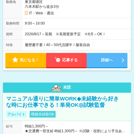
東京都港区
勤務地
六本木駅から徒歩3分
IT・Web・通信
9:00～16:00
勤務時間
2026/8/17～長期 ※長期更新予定 ※8月～OK！
期間
履歴書不要
/
40～50代活躍中
/
服装自由
特徴
気になる！
応募する
詳細へ
未読
マニュアル通りに簡単WORK◆未経験から好き
な時にお仕事できる！単発OK◎試験監督
アルバイト
職種未経験OK
時給1,300円～
給与
★交通費一部支給 時給1,300円～ ※試験・役割により手当あり