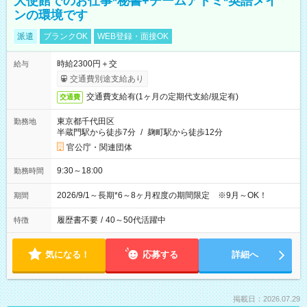
大使館でのお仕事*秘書+チームアドミ*英語メイ
ンの環境です
派遣
ブランクOK
WEB登録・面接OK
時給2300円＋交
給与
交通費別途支給あり
交通費支給有(1ヶ月の定期代支給/規定有)
交通費
東京都千代田区
勤務地
半蔵門駅から徒歩7分
/
麹町駅から徒歩12分
官公庁・関連団体
9:30～18:00
勤務時間
2026/9/1～長期*6～8ヶ月程度の期間限定 ※9月～OK！
期間
履歴書不要
/
40～50代活躍中
特徴
気になる！
応募する
詳細へ
掲載日：2026.07.29