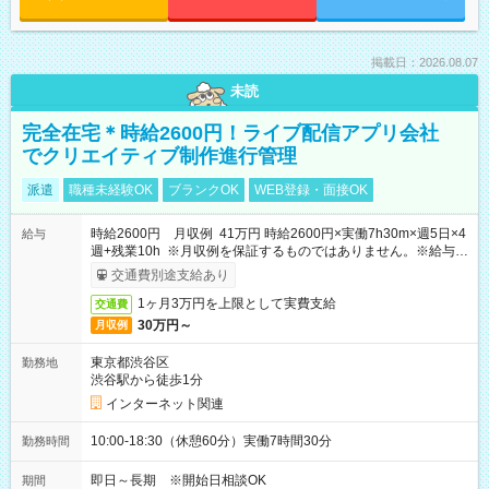
掲載日：2026.08.07
未読
完全在宅＊時給2600円！ライブ配信アプリ会社
でクリエイティブ制作進行管理
派遣
職種未経験OK
ブランクOK
WEB登録・面接OK
時給2600円 月収例 41万円 時給2600円×実働7h30m×週5日×4
給与
週+残業10h ※月収例を保証するものではありません。※給与即
受取りサービス利用可（利用条件有）
交通費別途支給あり
1ヶ月3万円を上限として実費支給
交通費
30万円～
月収例
東京都渋谷区
勤務地
渋谷駅から徒歩1分
インターネット関連
10:00-18:30（休憩60分）実働7時間30分
勤務時間
即日～長期 ※開始日相談OK
期間