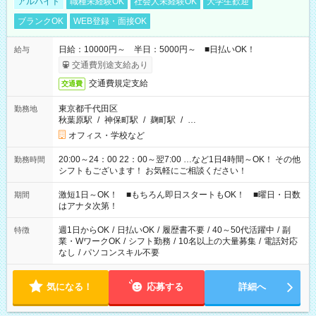
アルバイト
職種未経験OK
社会人未経験OK
大学生歓迎
ブランクOK
WEB登録・面接OK
日給：10000円～ 半日：5000円～ ■日払いOK！
給与
交通費別途支給あり
交通費規定支給
交通費
東京都千代田区
勤務地
秋葉原駅
/
神保町駅
/
麹町駅
/
…
オフィス・学校など
20:00～24：00 22：00～翌7:00 …など1日4時間～OK！ その他
勤務時間
シフトもございます！ お気軽にご相談ください！
激短1日～OK！ ■もちろん即日スタートもOK！ ■曜日・日数
期間
はアナタ次第！
週1日からOK
/
日払いOK
/
履歴書不要
/
40～50代活躍中
/
副
特徴
業・WワークOK
/
シフト勤務
/
10名以上の大量募集
/
電話対応
なし
/
パソコンスキル不要
気になる！
応募する
詳細へ