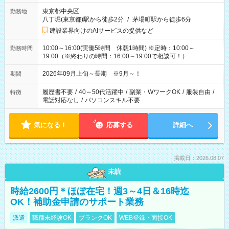
東京都中央区
勤務地
八丁堀(東京都)駅から徒歩2分
/
茅場町駅から徒歩6分
建設業界向けのAIサービスの提供など
10:00～16:00(実働5時間 休憩1時間) ※定時：10:00～
勤務時間
19:00（※終わりの時間：16:00～19:00で相談可！）
2026年09月上旬～長期 ※9月～！
期間
履歴書不要
/
40～50代活躍中
/
副業・WワークOK
/
服装自由
/
特徴
電話対応なし
/
パソコンスキル不要
気になる！
応募する
詳細へ
掲載日：2026.08.07
未読
時給2600円＊ほぼ在宅！週3～4日＆16時迄
OK！補助金申請のサポート業務
派遣
職種未経験OK
ブランクOK
WEB登録・面接OK