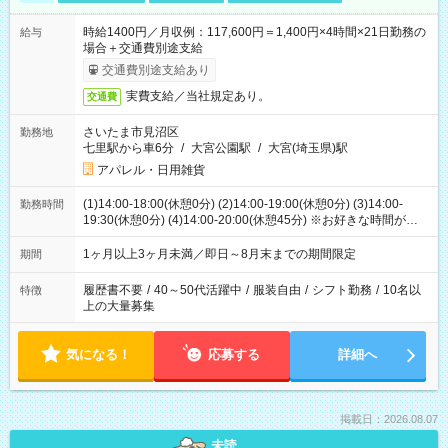
時給1400円／月収例：117,600円＝1,400円×4時間×21日勤務の
給与
場合＋交通費別途支給
交通費別途支給あり
実費支給／当社規定あり。
交通費
さいたま市見沼区
勤務地
七里駅から車6分
/
大宮公園駅
/
大宮(埼玉県)駅
アパレル・日用雑貨
(1)14:00-18:00(休憩0分) (2)14:00-19:00(休憩0分) (3)14:00-
勤務時間
19:30(休憩0分) (4)14:00-20:00(休憩45分) ※お好きな時間が選べ
ます
1ヶ月以上3ヶ月未満／即日～8月末までの期間限定
期間
履歴書不要
/
40～50代活躍中
/
服装自由
/
シフト勤務
/
10名以
特徴
上の大量募集
気になる！
応募する
詳細へ
掲載日：2026.08.07
未読