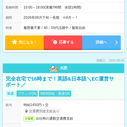
10:00～18:00(実働7時間 休憩1時間)
勤務時間
2026年08月下旬～長期 ※8月～！
期間
履歴書不要
/
40～50代活躍中
/
服装自由
特徴
気になる！
応募する
詳細へ
掲載日：2026.08.05
未読
完全在宅で16時まで！英語&日本語＼EC運営サ
ポート／
派遣
ブランクOK
WEB登録・面接OK
時給2450円＋交
給与
交通費別途支給あり
出社時の通勤交通費支給
交通費