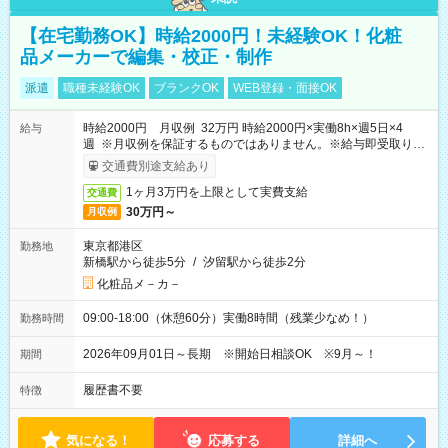
【在宅勤務OK】時給2000円！未経験OK！化粧
品メーカーで編集・校正・制作
派遣
職種未経験OK
ブランクOK
WEB登録・面接OK
時給2000円 月収例 32万円 時給2000円×実働8h×週5日×4
給与
週 ※月収例を保証するものではありません。※給与即受取りサ
ービス利用可（利用条件有）
交通費別途支給あり
1ヶ月3万円を上限として実費支給
交通費
30万円～
月収例
東京都港区
勤務地
新橋駅から徒歩5分
/
汐留駅から徒歩2分
化粧品メ－カ－
09:00-18:00（休憩60分）実働8時間（残業少なめ！）
勤務時間
2026年09月01日～長期 ※開始日相談OK ※9月～！
期間
履歴書不要
特徴
気になる！
応募する
詳細へ