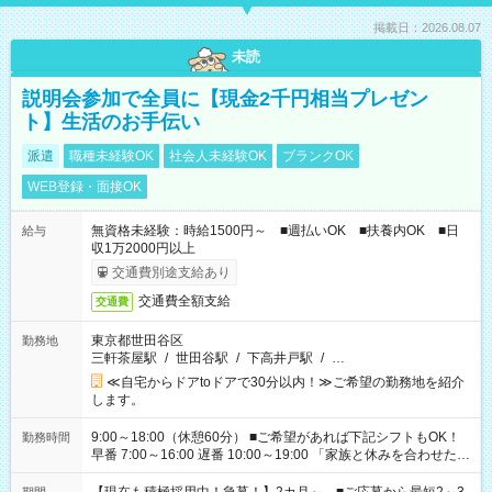
掲載日：2026.08.07
未読
説明会参加で全員に【現金2千円相当プレゼン
ト】生活のお手伝い
派遣
職種未経験OK
社会人未経験OK
ブランクOK
WEB登録・面接OK
無資格未経験：時給1500円～ ■週払いOK ■扶養内OK ■日
給与
収1万2000円以上
交通費別途支給あり
交通費全額支給
交通費
東京都世田谷区
勤務地
三軒茶屋駅
/
世田谷駅
/
下高井戸駅
/
…
≪自宅からドアtoドアで30分以内！≫ご希望の勤務地を紹介
します。
9:00～18:00（休憩60分） ■ご希望があれば下記シフトもOK！
勤務時間
早番 7:00～16:00 遅番 10:00～19:00 「家族と休みを合わせた
い」 「余裕を持って夕飯の準備がしたい」 「できれば残業はし
たくない」 など、ご希望を教えてくださいね。 ※Wワーク希望