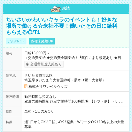
未読
ちいさいかわいいキャラのイベントも！好きな
場所で働ける☆来社不要！働いたその日に給料
もらえる◎/T1
アルバイト
職種未経験OK
日給13,000円～
給与
＋交通費支給 ★交通費全額支給！ ┗案件により規定あり ★日払
いOK！（規定あり） ┗働いたその日に現金GET♪ お仕事後はコ
交通費別途支給あり
ンビニATMから 日払い分を引き落とせます！ 【試用期間】試
用期間なし
さいたま市大宮区
勤務地
埼玉県さいたま市大宮区錦町（最寄り駅：大宮駅）
株式会社ワンベルウッズ
勤務時間は指定なし
勤務時間
変形労働時間制 想定労働時間160時間/月 【シフト例】 ・8：00
～21：00
単発・1日のみOK
期間
週1日からOK / 日払いOK / 副業・WワークOK / 10名以上の大量
特徴
募集