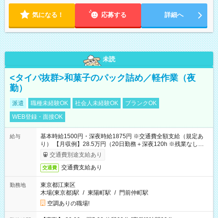
気になる！
応募する
詳細へ
未読
<タイパ抜群>和菓子のパック詰め／軽作業（夜
勤）
派遣
職種未経験OK
社会人未経験OK
ブランクOK
WEB登録・面接OK
基本時給1500円・深夜時給1875円 ※交通費全額支給（規定あ
給与
り） 【月収例】28.5万円（20日勤務＋深夜120h ※残業なしの場
合）
交通費別途支給あり
交通費支給あり
交通費
東京都江東区
勤務地
木場(東京都)駅
/
東陽町駅
/
門前仲町駅
空調ありの職場!