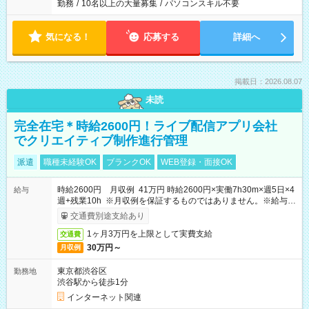
勤務
/
10名以上の大量募集
/
パソコンスキル不要
気になる！
応募する
詳細へ
掲載日：2026.08.07
未読
完全在宅＊時給2600円！ライブ配信アプリ会社
でクリエイティブ制作進行管理
派遣
職種未経験OK
ブランクOK
WEB登録・面接OK
時給2600円 月収例 41万円 時給2600円×実働7h30m×週5日×4
給与
週+残業10h ※月収例を保証するものではありません。※給与即
受取りサービス利用可（利用条件有）
交通費別途支給あり
1ヶ月3万円を上限として実費支給
交通費
30万円～
月収例
東京都渋谷区
勤務地
渋谷駅から徒歩1分
インターネット関連