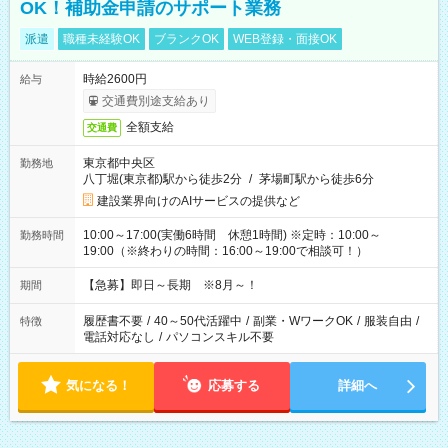
OK！補助金申請のサポート業務
派遣
職種未経験OK
ブランクOK
WEB登録・面接OK
時給2600円
給与
交通費別途支給あり
全額支給
交通費
東京都中央区
勤務地
八丁堀(東京都)駅から徒歩2分
/
茅場町駅から徒歩6分
建設業界向けのAIサービスの提供など
10:00～17:00(実働6時間 休憩1時間) ※定時：10:00～
勤務時間
19:00（※終わりの時間：16:00～19:00で相談可！）
【急募】即日～長期 ※8月～！
期間
履歴書不要
/
40～50代活躍中
/
副業・WワークOK
/
服装自由
/
特徴
電話対応なし
/
パソコンスキル不要
気になる！
応募する
詳細へ