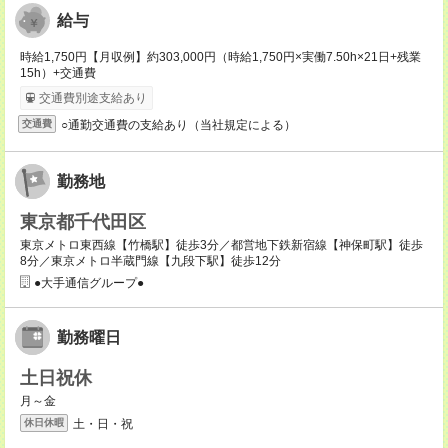
給与
時給1,750円【月収例】約303,000円（時給1,750円×実働7.50h×21日+残業
15h）+交通費
交通費別途支給あり
○通勤交通費の支給あり（当社規定による）
交通費
勤務地
東京都千代田区
東京メトロ東西線【竹橋駅】徒歩3分／都営地下鉄新宿線【神保町駅】徒歩
8分／東京メトロ半蔵門線【九段下駅】徒歩12分
●大手通信グループ●
勤務曜日
土日祝休
月～金
土・日・祝
休日休暇