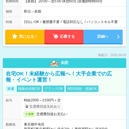
【夜勤】 20:00～翌5:00 休憩60分 [実働]8時間00分
勤務時間
即日～長期
期間
日払いOK
/
履歴書不要
/
電話対応なし
/
パソコンスキル不要
特徴
気になる！
応募する
詳細へ
掲載日：2026.08.03
未読
在宅OK！未経験から広報へ！大手企業での広
報・イベント運営！
派遣
職種未経験OK
ブランクOK
WEB登録・面接OK
時給2000～2100円＋交
給与
交通費別途支給あり
交通費別途お支払い
交通費
東京都中央区
勤務地