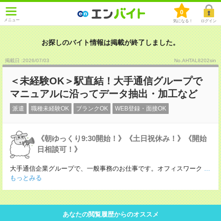
0
メニュー
気になる！
ログイン
お探しのバイト情報は掲載が終了しました。
掲載日 :2026
/
07
/
03
No.AHTAL8202sin
＜未経験OK＞駅直結！大手通信グループで
マニュアルに沿ってデータ抽出・加工など
派遣
職種未経験OK
ブランクOK
WEB登録・面接OK
《朝ゆっくり9:30開始！》《土日祝休み！》《開始
日相談可！》
大手通信企業グループで、一般事務のお仕事です。オフィスワーク
...
もっとみる
あなたの閲覧履歴からのオススメ