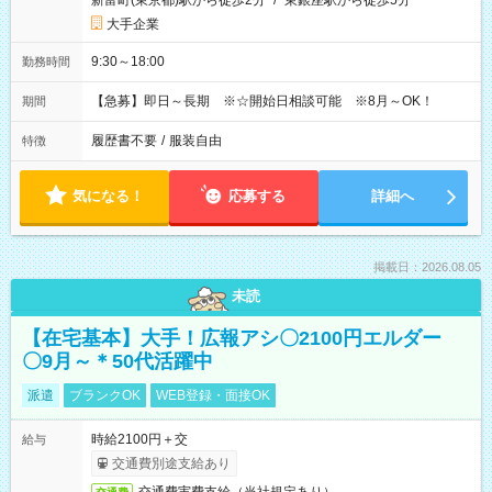
新富町(東京都)駅から徒歩2分
/
東銀座駅から徒歩5分
大手企業
9:30～18:00
勤務時間
【急募】即日～長期 ※☆開始日相談可能 ※8月～OK！
期間
履歴書不要
/
服装自由
特徴
気になる！
応募する
詳細へ
掲載日：2026.08.05
未読
【在宅基本】大手！広報アシ〇2100円エルダー
〇9月～＊50代活躍中
派遣
ブランクOK
WEB登録・面接OK
時給2100円＋交
給与
交通費別途支給あり