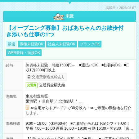
掲載日：2026.08.07
未読
【オープニング募集】おばあちゃんのお散歩付
き添いも仕事の1つ
派遣
職種未経験OK
社会人未経験OK
ブランクOK
WEB登録・面接OK
無資格未経験：時給1500円～ ■週払いOK ■扶養内OK ■日
給与
収1万2000円以上
交通費別途支給あり
交通費全額支給
交通費
東京都豊島区
勤務地
巣鴨駅
/
目白駅
/
北池袋駅
/
…
≪自宅からドアtoドアで30分以内！≫ご希望の勤務地を紹介
します。
9:00～18:00（休憩60分） ■ご希望があれば下記シフトもOK！
勤務時間
早番 7:00～16:00 遅番 10:00～19:00 夜勤 16:30～翌9:30 「家族
と休みを合わせたい」 「余裕を持って夕飯の準備がしたい」
「できれば残業はしたくない」 など、ご希望を教えてください