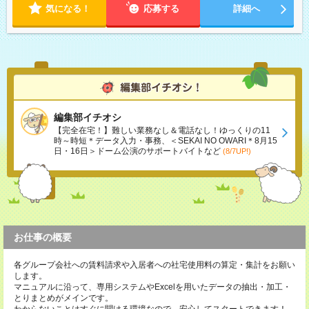
気になる！
応募する
詳細へ
編集部イチオシ
【完全在宅！】難しい業務なし＆電話なし！ゆっくりの11
時～時短＊データ入力・事務、＜SEKAI NO OWARI＊8月15
日・16日＞ドーム公演のサポートバイトなど
(8/7UP!)
お仕事の概要
各グループ会社への賃料請求や入居者への社宅使用料の算定・集計をお願い
します。
マニュアルに沿って、専用システムやExcelを用いたデータの抽出・加工・
とりまとめがメインです。