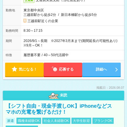
交通費実費支給（当社規定あり）
交通費
東京都中央区
勤務地
三越前駅から徒歩2分
/
新日本橋駅から徒歩5分
三越前駅近くの企業
8:30～17:15
勤務時間
2026/9/1～長期 ※2027年3月末まで(期間延長の可能性あり)
期間
※9月～OK！
履歴書不要
/
40～50代活躍中
特徴
気になる！
応募する
詳細へ
掲載日：2026.08.07
未読
【シフト自由・現金手渡しOK】iPhoneなどス
マホの充電を繋げるだけ！
派遣
職種未経験OK
社会人未経験OK
大学生歓迎
ブランクOK