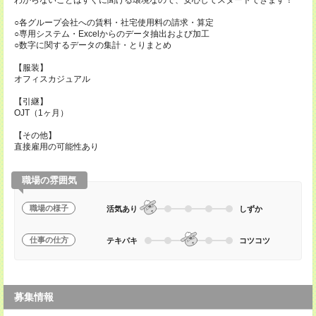
わからないことはすぐに聞ける環境なので、安心してスタートできます！
○各グループ会社への賃料・社宅使用料の請求・算定
○専用システム・Excelからのデータ抽出および加工
○数字に関するデータの集計・とりまとめ
【服装】
オフィスカジュアル
【引継】
OJT（1ヶ月）
【その他】
直接雇用の可能性あり
職場の雰囲気
職場の様子
活気あり
しずか
仕事の仕方
テキパキ
コツコツ
募集情報