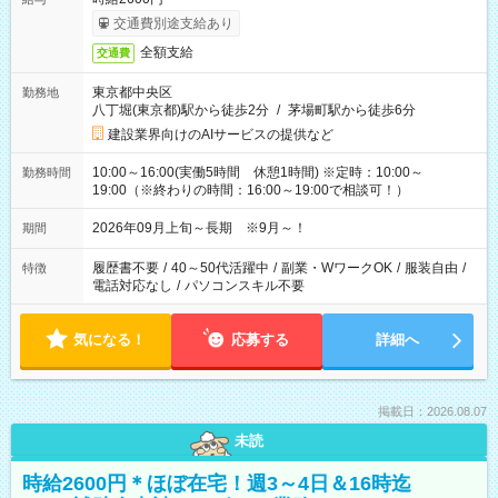
交通費別途支給あり
全額支給
交通費
東京都中央区
勤務地
八丁堀(東京都)駅から徒歩2分
/
茅場町駅から徒歩6分
建設業界向けのAIサービスの提供など
10:00～16:00(実働5時間 休憩1時間) ※定時：10:00～
勤務時間
19:00（※終わりの時間：16:00～19:00で相談可！）
2026年09月上旬～長期 ※9月～！
期間
履歴書不要
/
40～50代活躍中
/
副業・WワークOK
/
服装自由
/
特徴
電話対応なし
/
パソコンスキル不要
気になる！
応募する
詳細へ
掲載日：2026.08.07
未読
時給2600円＊ほぼ在宅！週3～4日＆16時迄