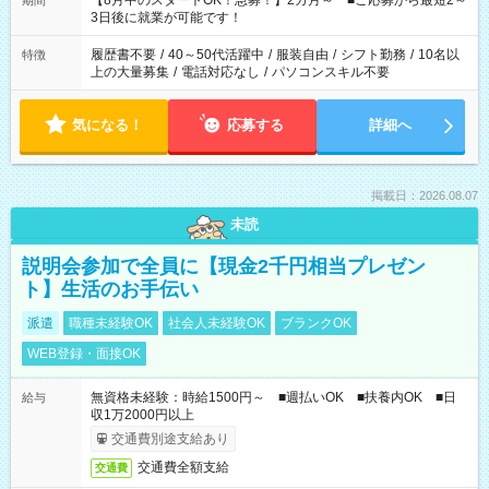
【8月中のスタートOK！急募！】2カ月～ ■ご応募から最短2～
期間
ね。 ※Wワーク希望の方へ 今ご覧のお仕事で希望する勤務時間
3日後に就業が可能です！
と、もう1つのお仕事の勤務時間。 合計で週40時間を超える場
合は応募できません。
履歴書不要
/
40～50代活躍中
/
服装自由
/
シフト勤務
/
10名以
特徴
上の大量募集
/
電話対応なし
/
パソコンスキル不要
気になる！
応募する
詳細へ
掲載日：2026.08.07
未読
説明会参加で全員に【現金2千円相当プレゼン
ト】生活のお手伝い
派遣
職種未経験OK
社会人未経験OK
ブランクOK
WEB登録・面接OK
無資格未経験：時給1500円～ ■週払いOK ■扶養内OK ■日
給与
収1万2000円以上
交通費別途支給あり
交通費全額支給
交通費