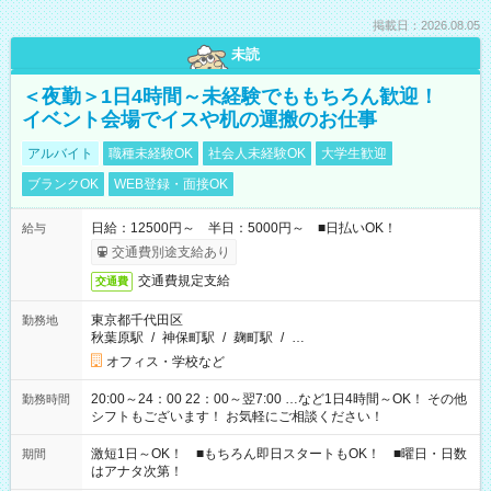
掲載日：2026.08.05
未読
＜夜勤＞1日4時間～未経験でももちろん歓迎！
イベント会場でイスや机の運搬のお仕事
アルバイト
職種未経験OK
社会人未経験OK
大学生歓迎
ブランクOK
WEB登録・面接OK
日給：12500円～ 半日：5000円～ ■日払いOK！
給与
交通費別途支給あり
交通費規定支給
交通費
東京都千代田区
勤務地
秋葉原駅
/
神保町駅
/
麹町駅
/
…
オフィス・学校など
20:00～24：00 22：00～翌7:00 …など1日4時間～OK！ その他
勤務時間
シフトもございます！ お気軽にご相談ください！
激短1日～OK！ ■もちろん即日スタートもOK！ ■曜日・日数
期間
はアナタ次第！