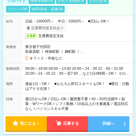
アルバイト
職種未経験OK
社会人未経験OK
大学生歓迎
ブランクOK
WEB登録・面接OK
日給：10000円～ 半日：5000円～ ■日払いOK！
給与
交通費別途支給あり
交通費規定支給
交通費
東京都千代田区
勤務地
秋葉原駅
/
神保町駅
/
麹町駅
/
…
オフィス・学校など
09:00～18:00 09:00～13:00 20:00～24：00 22：00～31:00
勤務時間
20:00～24：00 22：00～翌7:00 …など1日4時間～OK！ その他
シフトもございます！ お気軽にご相談ください！
激短1日～OK！ ■もちろん即日スタートもOK！ ■曜日・日数
期間
はアナタ次第！
週1日からOK
/
日払いOK
/
履歴書不要
/
40～50代活躍中
/
副
特徴
業・WワークOK
/
シフト勤務
/
10名以上の大量募集
/
電話対応
なし
/
パソコンスキル不要
気になる！
応募する
詳細へ