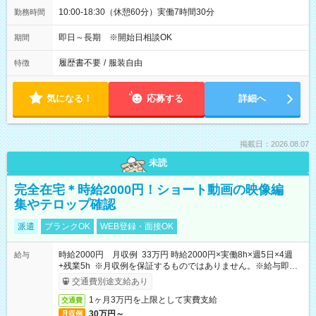
10:00-18:30（休憩60分）実働7時間30分
勤務時間
即日～長期 ※開始日相談OK
期間
履歴書不要
/
服装自由
特徴
気になる！
応募する
詳細へ
掲載日：2026.08.07
未読
完全在宅＊時給2000円！ショート動画の映像編
集やテロップ確認
派遣
ブランクOK
WEB登録・面接OK
時給2000円 月収例 33万円 時給2000円×実働8h×週5日×4週
給与
+残業5h ※月収例を保証するものではありません。※給与即受
取りサービス利用可（利用条件有）
交通費別途支給あり
1ヶ月3万円を上限として実費支給
交通費
30万円～
月収例