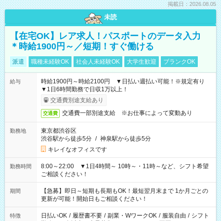
掲載日：2026.08.05
未読
【在宅OK】レア求人！パスポートのデータ入力
＊時給1900円～／短期！すぐ働ける
派遣
職種未経験OK
社会人未経験OK
大学生歓迎
ブランクOK
時給1900円～時給2100円 ▼日払い週払い可能！※規定有り
給与
▼1日6時間勤務で日収1万以上！
交通費別途支給あり
交通費一部別途支給 ※お仕事によって変動あり
交通費
東京都渋谷区
勤務地
渋谷駅から徒歩5分
/
神泉駅から徒歩5分
キレイなオフィスです
8:00～22:00 ▼1日4時間～ 10時～・11時～など、シフト希望
勤務時間
ご相談ください！
【急募】即日～短期も長期もOK！最短翌月末まで 1か月ごとの
期間
更新が可能！開始日もご相談ください！
日払いOK
/
履歴書不要
/
副業・WワークOK
/
服装自由
/
シフト
特徴