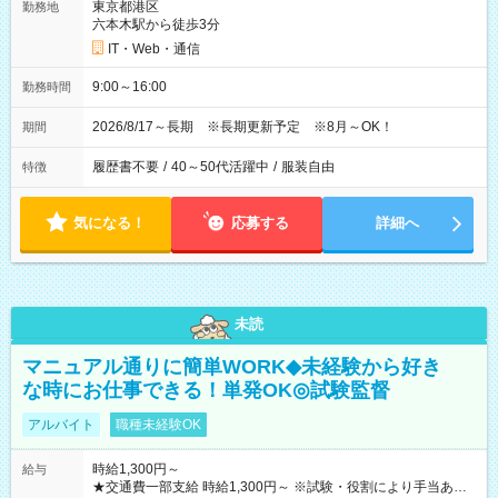
東京都港区
勤務地
六本木駅から徒歩3分
IT・Web・通信
9:00～16:00
勤務時間
2026/8/17～長期 ※長期更新予定 ※8月～OK！
期間
履歴書不要
/
40～50代活躍中
/
服装自由
特徴
気になる！
応募する
詳細へ
未読
マニュアル通りに簡単WORK◆未経験から好き
な時にお仕事できる！単発OK◎試験監督
アルバイト
職種未経験OK
時給1,300円～
給与
★交通費一部支給 時給1,300円～ ※試験・役割により手当あり