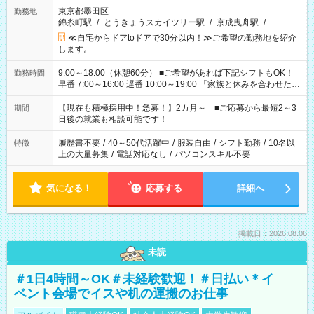
東京都墨田区
勤務地
錦糸町駅
/
とうきょうスカイツリー駅
/
京成曳舟駅
/
…
≪自宅からドアtoドアで30分以内！≫ご希望の勤務地を紹介
します。
9:00～18:00（休憩60分） ■ご希望があれば下記シフトもOK！
勤務時間
早番 7:00～16:00 遅番 10:00～19:00 「家族と休みを合わせた
い」 「余裕を持って夕飯の準備がしたい」 「できれば残業はし
たくない」 など、ご希望を教えてくださいね。 ※Wワーク希望
【現在も積極採用中！急募！】2カ月～ ■ご応募から最短2～3
期間
の方へ 今ご覧のお仕事で希望する勤務時間と、もう1つのお仕事
日後の就業も相談可能です！
の勤務時間。 合計で週40時間を超える場合は応募できません。
履歴書不要
/
40～50代活躍中
/
服装自由
/
シフト勤務
/
10名以
特徴
上の大量募集
/
電話対応なし
/
パソコンスキル不要
気になる！
応募する
詳細へ
掲載日：2026.08.06
未読
＃1日4時間～OK＃未経験歓迎！＃日払い＊イ
ベント会場でイスや机の運搬のお仕事