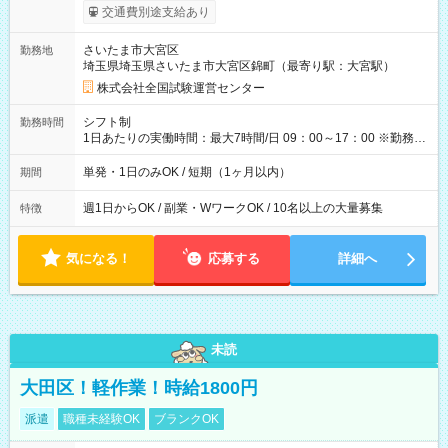
※勤務回数により昇給あり 【即給（前払い）オプションあ
交通費別途支給あり
り！】 希望される場合、勤務から1週間ほどで給与の一部を受け
取れます。 ※手数料418円がかかります。 【過去試験日の収入
さいたま市大宮区
勤務地
例】 ・河合塾模擬試験 8:30～17:30（休憩1時間） 時給1,300円
埼玉県埼玉県さいたま市大宮区錦町（最寄り駅：大宮駅）
×8時間＝日収10,400円＋交通費 ※当日の役割により時給＋100
円の場合あり ・国家試験 7:00～13:30（休憩なし） 時給1,300
株式会社全国試験運営センター
円（役割手当＋100円）×6時間＝日収8,400円＋交通費 【試用期
間】試用期間なし
シフト制
勤務時間
1日あたりの実働時間：最大7時間/日 09：00～17：00 ※勤務時
間は 試験により異なります。
単発・1日のみOK / 短期（1ヶ月以内）
期間
週1日からOK / 副業・WワークOK / 10名以上の大量募集
特徴
気になる！
応募する
詳細へ
未読
大田区！軽作業！時給1800円
派遣
職種未経験OK
ブランクOK