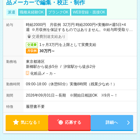
品メーカーで編集・校正・制作
派遣
職種未経験OK
ブランクOK
WEB登録・面接OK
時給2000円 月収例 32万円 時給2000円×実働8h×週5日×4
給与
週 ※月収例を保証するものではありません。※給与即受取りサ
ービス利用可（利用条件有）
交通費別途支給あり
1ヶ月3万円を上限として実費支給
交通費
30万円～
月収例
東京都港区
勤務地
新橋駅から徒歩5分
/
汐留駅から徒歩2分
化粧品メ－カ－
09:00-18:00（休憩60分）実働8時間（残業少なめ！）
勤務時間
2026年09月01日～長期 ※開始日相談OK ※9月～！
期間
履歴書不要
特徴
気になる！
応募する
詳細へ