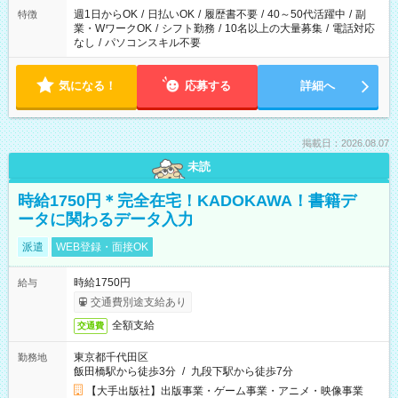
週1日からOK
/
日払いOK
/
履歴書不要
/
40～50代活躍中
/
副
特徴
業・WワークOK
/
シフト勤務
/
10名以上の大量募集
/
電話対応
なし
/
パソコンスキル不要
気になる！
応募する
詳細へ
掲載日：2026.08.07
未読
時給1750円＊完全在宅！KADOKAWA！書籍デ
ータに関わるデータ入力
派遣
WEB登録・面接OK
時給1750円
給与
交通費別途支給あり
全額支給
交通費
東京都千代田区
勤務地
飯田橋駅から徒歩3分
/
九段下駅から徒歩7分
【大手出版社】出版事業・ゲーム事業・アニメ・映像事業