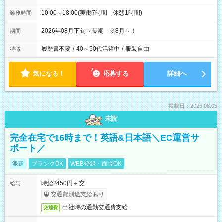
10:00～18:00(実働7時間 休憩1時間)
勤務時間
2026年08月下旬～長期 ※8月～！
期間
履歴書不要
/
40～50代活躍中
/
服装自由
特徴
気になる！
応募する
詳細へ
掲載日：2026.08.05
未読
完全在宅で16時まで！英語&日本語＼EC運営サ
ポート／
派遣
ブランクOK
WEB登録・面接OK
時給2450円＋交
給与
交通費別途支給あり
出社時の通勤交通費支給
交通費