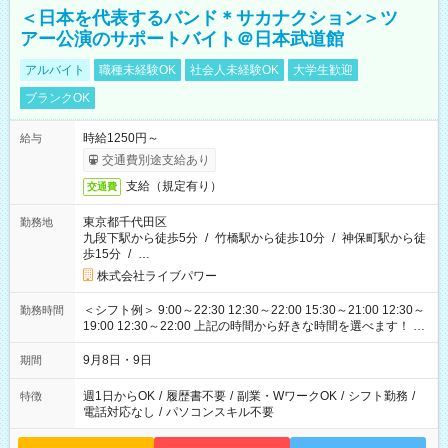
＜日本を代表するバンド＊サカナクション＞ツ
アー公演のサポートバイト＠日本武道館
アルバイト
職種未経験OK
社会人未経験OK
大学生歓迎
ブランクOK
時給1250円～
給与
交通費別途支給あり
支給（規定有り）
交通費
東京都千代田区
勤務地
九段下駅から徒歩5分
/
竹橋駅から徒歩10分
/
神保町駅から徒
歩15分
/
…
株式会社ライブパワー
＜シフト例＞ 9:00～22:30 12:30～22:00 15:30～21:00 12:30～
勤務時間
19:00 12:30～22:00 上記の時間から好きな時間を選べます！ ※
時間は変更となる可能性があります
9月8日・9日
期間
週1日からOK
/
履歴書不要
/
副業・WワークOK
/
シフト勤務
/
特徴
電話対応なし
/
パソコンスキル不要