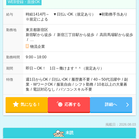
WEB登録・面接OK
時給1414円～ ▼日払いOK（規定あり） ■初勤務手当あり
給与
※規定による
東京都新宿区
勤務地
新宿駅から徒歩
/
新宿三丁目駅から徒歩
/
高田馬場駅から徒歩
/
…
物流企業
9:00～18:00
勤務時間
即日～OK！ 1日～働けます＾＾（規定あり）
期間
週1日からOK
/
日払いOK
/
履歴書不要
/
40～50代活躍中
/
副
特徴
業・WワークOK
/
服装自由
/
シフト勤務
/
10名以上の大量募
集
/
電話対応なし
/
パソコンスキル不要
気になる！
応募する
詳細へ
掲載日：2026.08.03
未読