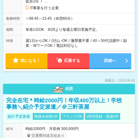
徒歩2分
/
…
IT事業を行う企業
☆08:45～15:45（休憩60分）
勤務時間
単発1日OK 8/29より毎週土曜日実施予定。
期間
週1日からOK
/
日払いOK
/
履歴書不要
/
40～50代活躍中
/
副
特徴
業・WワークOK
/
電話対応なし
気になる！
応募する
詳細へ
掲載日：2026.08.06
未読
完全在宅＊時給2000円！年収400万以上！学校
事務＼紹介予定派遣／＠三軒茶屋
紹介予定派遣
職種未経験OK
ブランクOK
WEB登録・面接OK
時給2000円 月収例 300,000円
給与
交通費別途支給あり