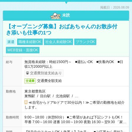
掲載日：2026.08.09
未読
【オープニング募集】おばあちゃんのお散歩付
き添いも仕事の1つ
派遣
職種未経験OK
社会人未経験OK
ブランクOK
WEB登録・面接OK
無資格未経験：時給1500円～ ■週払いOK ■扶養内OK ■日
給与
収1万2000円以上
交通費別途支給あり
交通費全額支給
交通費
東京都豊島区
勤務地
巣鴨駅
/
目白駅
/
北池袋駅
/
…
≪自宅からドアtoドアで30分以内！≫ご希望の勤務地を紹介
します。
9:00～18:00（休憩60分） ■ご希望があれば下記シフトもOK！
勤務時間
早番 7:00～16:00 遅番 10:00～19:00 夜勤 16:30～翌9:30 「家族
と休みを合わせたい」 「余裕を持って夕飯の準備がしたい」
「できれば残業はしたくない」 など、ご希望を教えてください