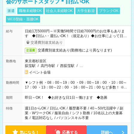
会のサポートスタッフ＊日払いOK
派遣
職種未経験OK
社会人未経験OK
大学生歓迎
ブランクOK
WEB登録・面接OK
日給1万5000円～※実働5時間で日給7000円のお仕事もありま
給与
す ◆日払い・週払いOK！（規定あり）◆お仕事によって日給
も異なります
交通費別途支給あり
交通費別途支給あり(勤務地により異なります)
交通費
東京都杉並区
勤務地
荻窪駅
/
高円寺駅
/
西荻窪駅
/
…
イベント会場
▼シフト例 ・08：00～19：00 ・09：00～18：00 ・10：00～
勤務時間
17：00 ・13：00～22：00 ・16：00～21：00 など多数！ ※お
仕事により勤務時間が異なります
即日～OK！ ◆お好きな日1日～働けます ◆急募
期間
週1日からOK
/
日払いOK
/
履歴書不要
/
40～50代活躍中
/
副
特徴
業・WワークOK
/
服装自由
/
シフト勤務
/
10名以上の大量募
集
/
電話対応なし
/
パソコンスキル不要
気になる！
応募する
詳細へ