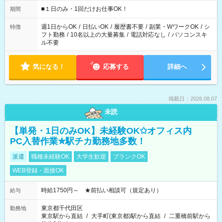
etc ★最短で3時間で5,120円のお仕事から 15時間で2万円近く稼
げるお仕事も！ ご希望のお時間に合わせてご紹介！ ※シフトは
■１日のみ・1回だけお仕事OK！
期間
現場によって異なります。 ※勿論、休憩時間はあるのでご安心
ください！
週1日からOK
/
日払いOK
/
履歴書不要
/
副業・WワークOK
/
シ
特徴
フト勤務
/
10名以上の大量募集
/
電話対応なし
/
パソコンスキ
ル不要
気になる！
応募する
詳細へ
掲載日：2026.08.07
未読
【単発・1日のみOK】未経験OK✩オフィス内
PC入替作業✮駅チカ勤務地多数！
派遣
職種未経験OK
大学生歓迎
ブランクOK
WEB登録・面接OK
時給1750円～ ★前払い相談可（規定あり）
給与
東京都千代田区
勤務地
東京駅から直結
/
大手町(東京都)駅から直結
/
二重橋前駅から