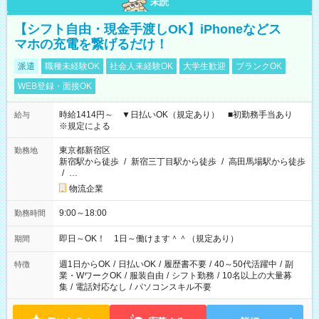
未読
【シフト自由・現金手渡しOK】iPhoneなどス
マホの充電を繋げるだけ！
派遣
職種未経験OK
社会人未経験OK
大学生歓迎
ブランクOK
WEB登録・面接OK
時給1414円～ ▼日払いOK（規定あり） ■初勤務手当あり
給与
※規定による
東京都新宿区
勤務地
新宿駅から徒歩
/
新宿三丁目駅から徒歩
/
高田馬場駅から徒歩
/
…
物流企業
9:00～18:00
勤務時間
即日～OK！ 1日～働けます＾＾（規定あり）
期間
週1日からOK
/
日払いOK
/
履歴書不要
/
40～50代活躍中
/
副
特徴
業・WワークOK
/
服装自由
/
シフト勤務
/
10名以上の大量募
集
/
電話対応なし
/
パソコンスキル不要