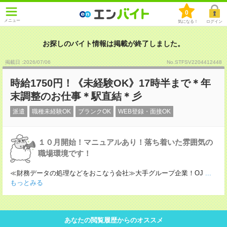
0
メニュー
気になる！
ログイン
お探しのバイト情報は掲載が終了しました。
掲載日 :2026
/
07
/
06
No.STFSV2204412448
時給1750円！《未経験OK》17時半まで＊年
末調整のお仕事＊駅直結＊彡
派遣
職種未経験OK
ブランクOK
WEB登録・面接OK
１０月開始！マニュアルあり！落ち着いた雰囲気の
職場環境です！
≪財務データの処理などをおこなう会社≫大手グループ企業！OJ
...
もっとみる
あなたの閲覧履歴からのオススメ