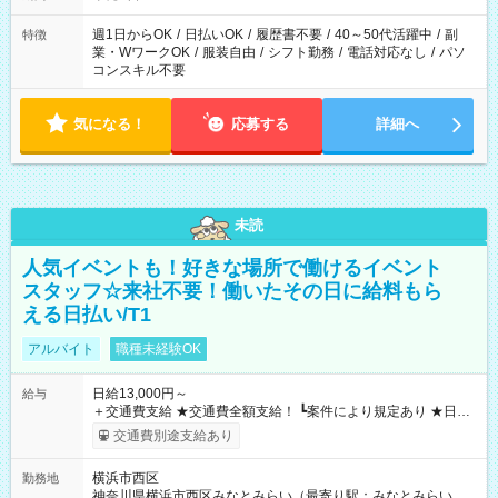
週1日からOK
/
日払いOK
/
履歴書不要
/
40～50代活躍中
/
副
特徴
業・WワークOK
/
服装自由
/
シフト勤務
/
電話対応なし
/
パソ
コンスキル不要
気になる！
応募する
詳細へ
未読
人気イベントも！好きな場所で働けるイベント
スタッフ☆来社不要！働いたその日に給料もら
える日払い/T1
アルバイト
職種未経験OK
日給13,000円～
給与
＋交通費支給 ★交通費全額支給！ ┗案件により規定あり ★日払
いOK！（規定あり） ┗働いたその日に現金GET♪ お仕事後はコ
交通費別途支給あり
ンビニATMから 日払い分を引き落とせます！ 【試用期間】試
用期間なし
横浜市西区
勤務地
神奈川県横浜市西区みなとみらい（最寄り駅：みなとみらい