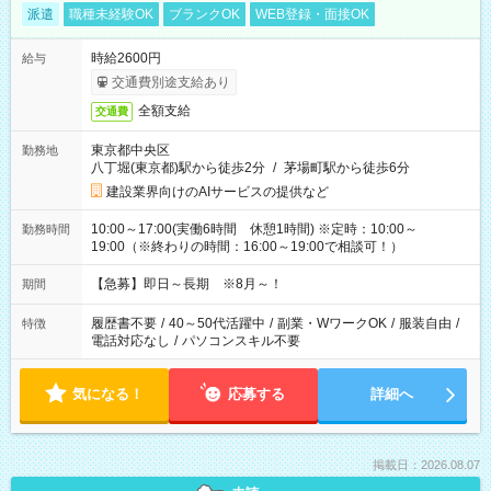
派遣
職種未経験OK
ブランクOK
WEB登録・面接OK
時給2600円
給与
交通費別途支給あり
全額支給
交通費
東京都中央区
勤務地
八丁堀(東京都)駅から徒歩2分
/
茅場町駅から徒歩6分
建設業界向けのAIサービスの提供など
10:00～17:00(実働6時間 休憩1時間) ※定時：10:00～
勤務時間
19:00（※終わりの時間：16:00～19:00で相談可！）
【急募】即日～長期 ※8月～！
期間
履歴書不要
/
40～50代活躍中
/
副業・WワークOK
/
服装自由
/
特徴
電話対応なし
/
パソコンスキル不要
気になる！
応募する
詳細へ
掲載日：2026.08.07