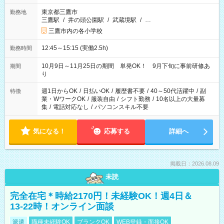
東京都三鷹市
勤務地
三鷹駅
/
井の頭公園駅
/
武蔵境駅
/
…
三鷹市内の各小学校
12:45～15:15 (実働2.5h)
勤務時間
10月9日～11月25日の期間 単発OK！ 9月下旬に事前研修あ
期間
り
週1日からOK
/
日払いOK
/
履歴書不要
/
40～50代活躍中
/
副
特徴
業・WワークOK
/
服装自由
/
シフト勤務
/
10名以上の大量募
集
/
電話対応なし
/
パソコンスキル不要
気になる！
応募する
詳細へ
掲載日：2026.08.09
未読
完全在宅＊時給2170円！未経験OK！週4日＆
13-22時！オンライン面談
派遣
職種未経験OK
ブランクOK
WEB登録・面接OK