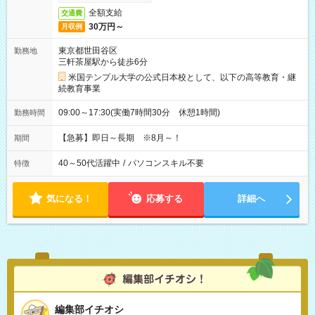
全額支給
交通費
30万円～
月収例
東京都世田谷区
勤務地
三軒茶屋駅から徒歩6分
米国テンプル大学の公式日本校として、以下の高等教育・継
続教育事業
09:00～17:30(実働7時間30分 休憩1時間)
勤務時間
【急募】即日～長期 ※8月～！
期間
40～50代活躍中
/
パソコンスキル不要
特徴
気になる！
応募する
詳細へ
編集部イチオシ