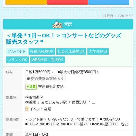
掲載日：2026.08.07
未読
＜単発＊1日～OK！＞コンサートなどのグッズ
販売スタッフ＊
アルバイト
職種未経験OK
社会人未経験OK
大学生歓迎
ブランクOK
WEB登録・面接OK
日給1万5000円～ ■最大で日給2万8500円！
給与
交通費別途支給あり
交通費規定支給
交通費
横浜市西区
勤務地
横浜駅
/
みなとみらい駅
/
西横浜駅
/
…
イベント会場
＜シフト例＞ いろいろなシフトで働けます！ ■7:00-24:00
勤務時間
■8:00-21:00 ■9:00-21:00 ■18:00-翌7:00 ■20:30-翌11:00 など
単発1日～OK!
期間