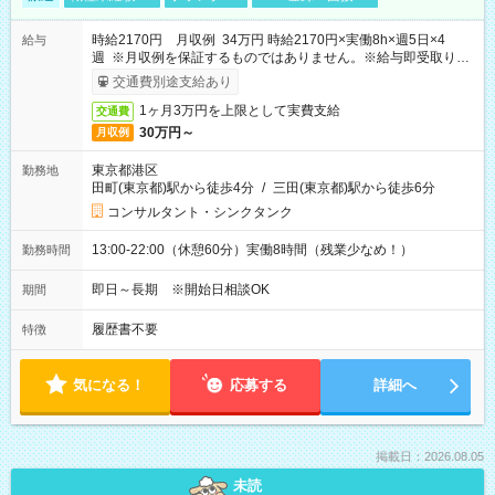
時給2170円 月収例 34万円 時給2170円×実働8h×週5日×4
給与
週 ※月収例を保証するものではありません。※給与即受取りサ
ービス利用可（利用条件有）
交通費別途支給あり
1ヶ月3万円を上限として実費支給
交通費
30万円～
月収例
東京都港区
勤務地
田町(東京都)駅から徒歩4分
/
三田(東京都)駅から徒歩6分
コンサルタント・シンクタンク
13:00-22:00（休憩60分）実働8時間（残業少なめ！）
勤務時間
即日～長期 ※開始日相談OK
期間
履歴書不要
特徴
気になる！
応募する
詳細へ
掲載日：2026.08.05
未読