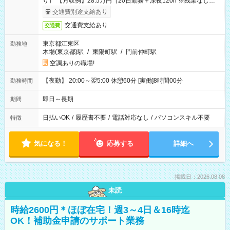
り） 【月収例】28.5万円（20日勤務＋深夜120h ※残業なしの場
合）
交通費別途支給あり
交通費支給あり
交通費
東京都江東区
勤務地
木場(東京都)駅
/
東陽町駅
/
門前仲町駅
空調ありの職場!
【夜勤】 20:00～翌5:00 休憩60分 [実働]8時間00分
勤務時間
即日～長期
期間
日払いOK
/
履歴書不要
/
電話対応なし
/
パソコンスキル不要
特徴
気になる！
応募する
詳細へ
掲載日：2026.08.08
未読
時給2600円＊ほぼ在宅！週3～4日＆16時迄
OK！補助金申請のサポート業務