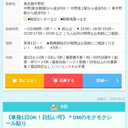
東京都中野区
勤務地
中野(東京都)駅から徒歩5分
/
中野坂上駅から徒歩5分
/
東中野
駅から徒歩5分
/
…
■物流センターなど ■勤務地選べます
＜1日3時間～OK！＞ ▼ 例えば… ▼ 15:00～18:00 15:00～
勤務時間
22:00 17:00～22:00 など こちら以外の時間もお気軽にご相談く
ださい！
単発1日～！ ★勤務開始日や期間はお気軽にご相談くださ
期間
い！ ＃8月～ ＃9月～
週1日からOK
/
日払いOK
/
履歴書不要
/
40～50代活躍中
/
副
特徴
業・WワークOK
/
服装自由
/
シフト勤務
/
10名以上の大量募
集
/
電話対応なし
/
パソコンスキル不要
気になる！
応募する
詳細へ
掲載日：2026.08.07
未読
《単発1日OK！日払い可》＊DMのモクモクシ
ール貼り