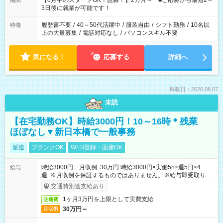
【8月中のスタートOK！急募！】2カ月～ ■ご応募から最短2～
期間
ね。 ※Wワーク希望の方へ 今ご覧のお仕事で希望する勤務時間
3日後に就業が可能です！
と、もう1つのお仕事の勤務時間。 合計で週40時間を超える場
合は応募できません。
履歴書不要
/
40～50代活躍中
/
服装自由
/
シフト勤務
/
10名以
特徴
上の大量募集
/
電話対応なし
/
パソコンスキル不要
気になる！
応募する
詳細へ
掲載日：2026.08.07
未読
【在宅勤務OK】時給3000円！10～16時＊残業
ほぼなし▼新日本橋で一般事務
派遣
ブランクOK
WEB登録・面接OK
時給3000円 月収例 30万円 時給3000円×実働5h×週5日×4
給与
週 ※月収例を保証するものではありません。※給与即受取りサ
ービス利用可（利用条件有）
交通費別途支給あり
1ヶ月3万円を上限として実費支給
交通費
30万円～
月収例