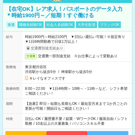
【在宅OK】レア求人！パスポートのデータ入力
＊時給1900円～／短期！すぐ働ける
派遣
職種未経験OK
社会人未経験OK
大学生歓迎
ブランクOK
時給1900円～時給2100円 ▼日払い週払い可能！※規定有り
給与
▼1日6時間勤務で日収1万以上！
交通費別途支給あり
交通費一部別途支給 ※お仕事によって変動あり
交通費
東京都渋谷区
勤務地
渋谷駅から徒歩5分
/
神泉駅から徒歩5分
キレイなオフィスです
8:00～22:00 ▼1日4時間～ 10時～・11時～など、シフト希望
勤務時間
ご相談ください！
【急募】即日～短期も長期もOK！最短翌月末まで 1か月ごとの
期間
更新が可能！開始日もご相談ください！
日払いOK
/
履歴書不要
/
副業・WワークOK
/
服装自由
/
シフト
特徴
勤務
/
10名以上の大量募集
/
パソコンスキル不要