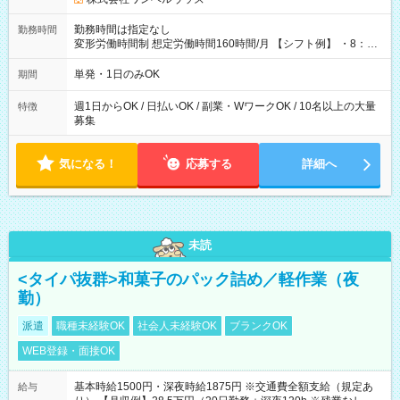
勤務時間は指定なし
勤務時間
変形労働時間制 想定労働時間160時間/月 【シフト例】 ・8：00
～21：00
単発・1日のみOK
期間
週1日からOK / 日払いOK / 副業・WワークOK / 10名以上の大量
特徴
募集
気になる！
応募する
詳細へ
未読
<タイパ抜群>和菓子のパック詰め／軽作業（夜
勤）
派遣
職種未経験OK
社会人未経験OK
ブランクOK
WEB登録・面接OK
基本時給1500円・深夜時給1875円 ※交通費全額支給（規定あ
給与