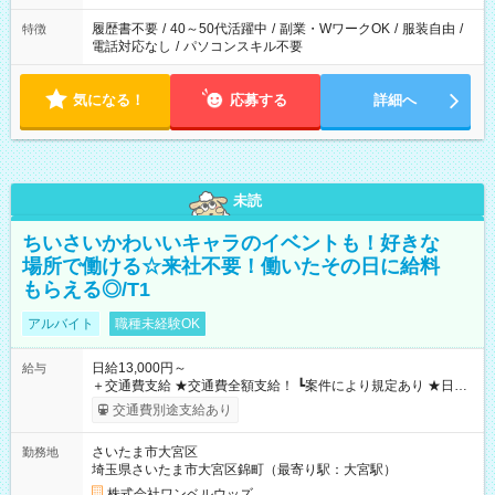
履歴書不要
/
40～50代活躍中
/
副業・WワークOK
/
服装自由
/
特徴
電話対応なし
/
パソコンスキル不要
気になる！
応募する
詳細へ
未読
ちいさいかわいいキャラのイベントも！好きな
場所で働ける☆来社不要！働いたその日に給料
もらえる◎/T1
アルバイト
職種未経験OK
日給13,000円～
給与
＋交通費支給 ★交通費全額支給！ ┗案件により規定あり ★日払
いOK！（規定あり） ┗働いたその日に現金GET♪ お仕事後はコ
交通費別途支給あり
ンビニATMから 日払い分を引き落とせます！ 【試用期間】試
用期間なし
さいたま市大宮区
勤務地
埼玉県さいたま市大宮区錦町（最寄り駅：大宮駅）
株式会社ワンベルウッズ