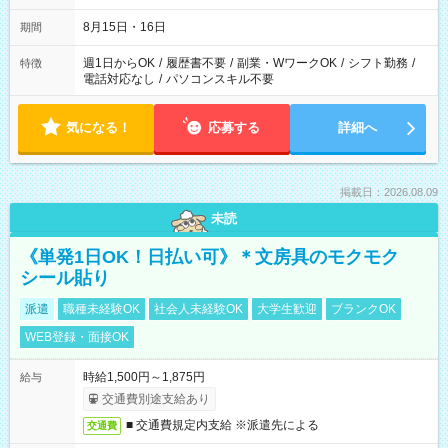
8月15日・16日
期間
週1日からOK
/
履歴書不要
/
副業・WワークOK
/
シフト勤務
/
特徴
電話対応なし
/
パソコンスキル不要
気になる！
応募する
詳細へ
掲載日：2026.08.09
未読
《単発1日OK！日払い可》＊文房具のモクモク
シール貼り
派遣
職種未経験OK
社会人未経験OK
大学生歓迎
ブランクOK
WEB登録・面接OK
時給1,500円～1,875円
給与
交通費別途支給あり
■ 交通費規定内支給 ※派遣先による
交通費