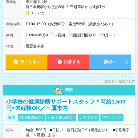
東京都中央区
勤務地
新日本橋駅から徒歩3分
/
三越前駅から徒歩1分
サ－ビス
10:00-16:00（休憩60分）実働5時間（残業少なめ！）
勤務時間
2026年09月01日～長期 ※開始日相談OK ※9月～！
期間
履歴書不要
特徴
気になる！
応募する
詳細へ
掲載日：2026.08.07
未読
小学校の健康診断サポートスタッフ＊時給1,500
円×未経験OK／三鷹市内
派遣
職種未経験OK
社会人未経験OK
大学生歓迎
ブランクOK
時給1,500円 ■日払い・翌日振込OK（規定あり） ■初勤務手
給与
当（※規定による）