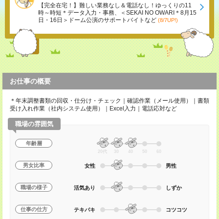
【完全在宅！】難しい業務なし＆電話なし！ゆっくりの11
時～時短＊データ入力・事務、＜SEKAI NO OWARI＊8月15
日・16日＞ドーム公演のサポートバイトなど
(8/7UP!)
お仕事の概要
＊年末調整書類の回収・仕分け・チェック｜確認作業（メール使用）｜書類
受け入れ作業（社内システム使用）｜Excel入力｜電話応対など
職場の雰囲気
年齢層
20代
30
40
50
60
男女比率
女性
男性
職場の様子
活気あり
しずか
仕事の仕方
テキパキ
コツコツ