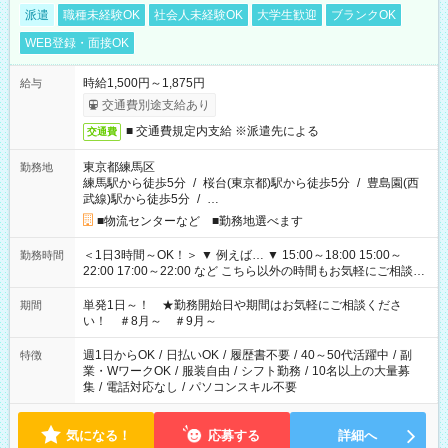
派遣
職種未経験OK
社会人未経験OK
大学生歓迎
ブランクOK
WEB登録・面接OK
時給1,500円～1,875円
給与
交通費別途支給あり
■ 交通費規定内支給 ※派遣先による
交通費
東京都練馬区
勤務地
練馬駅から徒歩5分
/
桜台(東京都)駅から徒歩5分
/
豊島園(西
武線)駅から徒歩5分
/
…
■物流センターなど ■勤務地選べます
＜1日3時間～OK！＞ ▼ 例えば… ▼ 15:00～18:00 15:00～
勤務時間
22:00 17:00～22:00 など こちら以外の時間もお気軽にご相談く
ださい！
単発1日～！ ★勤務開始日や期間はお気軽にご相談くださ
期間
い！ ＃8月～ ＃9月～
週1日からOK
/
日払いOK
/
履歴書不要
/
40～50代活躍中
/
副
特徴
業・WワークOK
/
服装自由
/
シフト勤務
/
10名以上の大量募
集
/
電話対応なし
/
パソコンスキル不要
気になる！
応募する
詳細へ