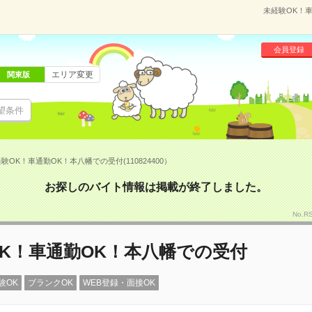
未経験OK！車
会員登録
エリア変更
関東版
望条件
験OK！車通勤OK！本八幡での受付(110824400）
お探しのバイト情報は掲載が終了しました。
No.R
K！車通勤OK！本八幡での受付
験OK
ブランクOK
WEB登録・面接OK