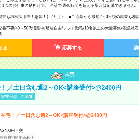
う1つのお仕事の勤務時間。 合計で週40時間を超える場合は応募できません。
現在も積極採用中！急募！】2カ月～ ■ご応募から最短2～3日後の就業も相
歴書不要
/
40～50代活躍中
/
服装自由
/
シフト勤務
/
10名以上の大量募集
/
電話対応
要
なる！
応募する
詳
未読
！／土日含む週2～OK<講座受付>@2400円
WEB登録・面接OK
在宅！／土日含む週2～OK<講座受付>@2400円
給2400円＋交
交通費別途支給あり