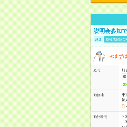
説明会参加で
派遣
職種未経験O
≪まずは
無
給与
交
東
勤務地
錦
9:
勤務時間
「
な