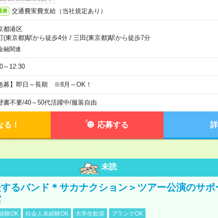
交通費実費支給（当社規定あり）
通費
京都港区
町(東京都)駅から徒歩4分
/
三田(東京都)駅から徒歩7分
金融関連
30～12:30
急募】即日～長期 ※8月～OK！
歴書不要
/
40～50代活躍中
/
服装自由
なる！
応募する
詳
未読
表するバンド＊サカナクション＞ツアー公演のサポ
館
経験OK
社会人未経験OK
大学生歓迎
ブランクOK