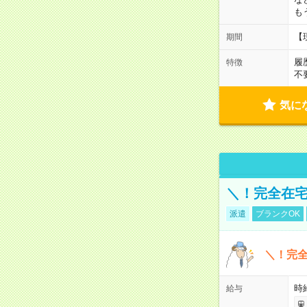
も
【
期間
履
特徴
不
気に
＼！完全在宅
派遣
ブランクOK
＼！完全
時
給与