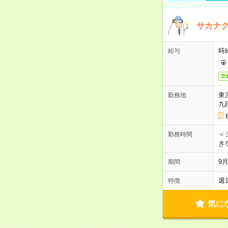
サカナク
時
給与
交
東
勤務地
九
＜シ
勤務時間
き
9
期間
週
特徴
気に