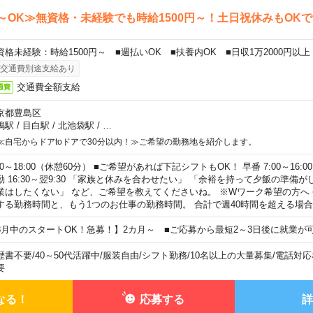
～OK≫無資格・未経験でも時給1500円～！土日祝休みもOK
資格未経験：時給1500円～ ■週払いOK ■扶養内OK ■日収1万2000円以上
交通費別途支給あり
交通費全額支給
通費
京都豊島区
鴨駅
/
目白駅
/
北池袋駅
/
…
≪自宅からドアtoドアで30分以内！≫ご希望の勤務地を紹介します。
00～18:00（休憩60分） ■ご希望があれば下記シフトもOK！ 早番 7:00～16:00 遅
勤 16:30～翌9:30 「家族と休みを合わせたい」 「余裕を持って夕飯の準備
業はしたくない」 など、ご希望を教えてくださいね。 ※Wワーク希望の方へ
する勤務時間と、もう1つのお仕事の勤務時間。 合計で週40時間を超える場
8月中のスタートOK！急募！】2カ月～ ■ご応募から最短2～3日後に就業が
歴書不要
/
40～50代活躍中
/
服装自由
/
シフト勤務
/
10名以上の大量募集
/
電話対応
要
なる！
応募する
詳