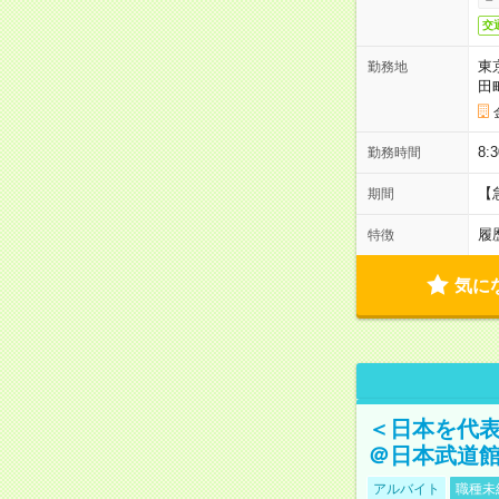
交
東
勤務地
田
8:
勤務時間
【
期間
履
特徴
気に
＜日本を代
＠日本武道
アルバイト
職種未