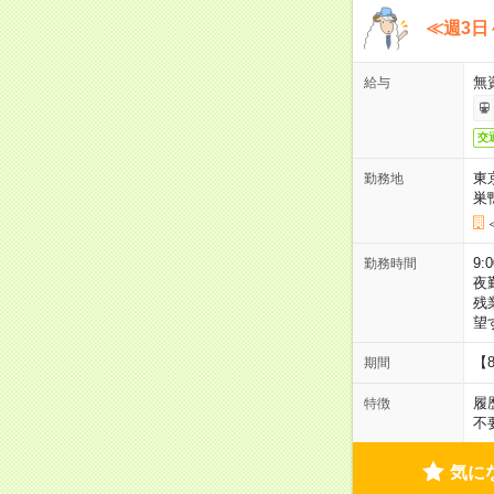
≪週3日
無
給与
交
東
勤務地
巣
9:
勤務時間
夜
残
望
【
期間
履
特徴
不
気に