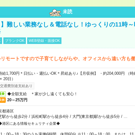
未読
】難しい業務なし＆電話なし！ゆっくりの11時～
務
K
ブランクOK
WEB登録・面接OK
ルリモートですので子育てしながらや、オフィスから遠い方も
時給1,700円＊日払い・週払いOK＊昇給あり♪【月収例】 ・約204,000円 （時給1
 × 20日）
交通費別途支給あり
◆全額支給 ＊家が少し遠くても安心！
通費
20～25万円
収例
京都港区
芝駅から徒歩2分
/
浜松町駅から徒歩4分
/
大門(東京都)駅から徒歩5分
/
…
◆港区にある情報セキュリティ企業◆
11：00～18：30のうち実働6時間、休憩60分 ※11：00～18：00 または 11