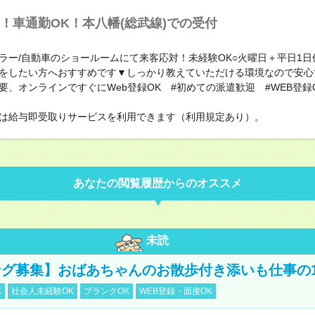
！車通勤OK！本八幡(総武線)での受付
ラー/自動車のショールームにて来客応対！未経験OK○火曜日＋平日1日
をしたい方へおすすめです▼しっかり教えていただける環境なので安心
要、オンラインですぐにWeb登録OK #初めての派遣歓迎 #WEB登録
は給与即受取りサービスを利用できます（利用規定あり）。
あなたの閲覧履歴からのオススメ
未読
グ募集】おばあちゃんのお散歩付き添いも仕事の
K
社会人未経験OK
ブランクOK
WEB登録・面接OK