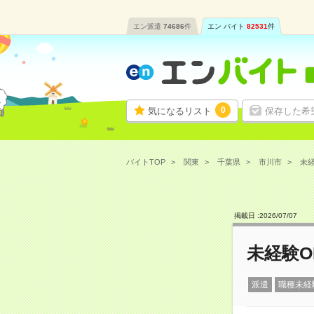
エン派遣
74686
件
エン バイト
82531
件
0
気になるリスト
保存した希
バイトTOP
関東
千葉県
市川市
未経
掲載日 :
2026
/
07
/
07
未経験O
派遣
職種未経