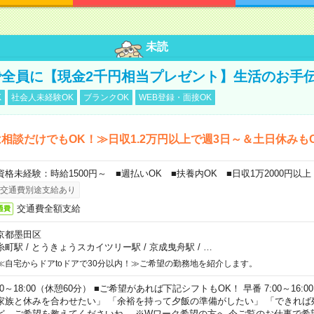
未読
全員に【現金2千円相当プレゼント】生活のお手
K
社会人未経験OK
ブランクOK
WEB登録・面接OK
相談だけでもOK！≫日収1.2万円以上で週3日～＆土日休みも
資格未経験：時給1500円～ ■週払いOK ■扶養内OK ■日収1万2000円以上
交通費別途支給あり
交通費全額支給
通費
京都墨田区
糸町駅
/
とうきょうスカイツリー駅
/
京成曳舟駅
/
…
≪自宅からドアtoドアで30分以内！≫ご希望の勤務地を紹介します。
00～18:00（休憩60分） ■ご希望があれば下記シフトもOK！ 早番 7:00～16:00 遅
家族と休みを合わせたい」 「余裕を持って夕飯の準備がしたい」 「できれば
ど、ご希望を教えてくださいね。 ※Wワーク希望の方へ 今ご覧のお仕事で希