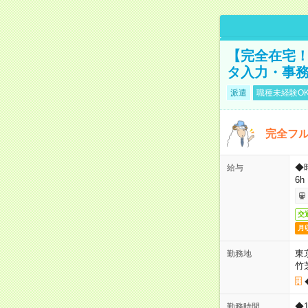
【完全在宅！
タ入力・事
派遣
職種未経験O
完全フ
◆
給与
6h
交
月
東
勤務地
竹
◆
勤務時間