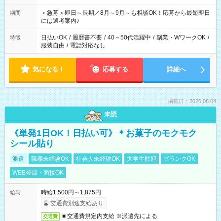
ば前職が、 在宅/財団法人/事務/コールセンター/受付/販売/カフェ
スタッフ スイーツ販売/ホテルフロント/化粧品販売/など 様々な
＜急募＞即日～長期／8月～9月～も相談OK！応募から最短即日
期間
業界から入社して活躍されています♪
には選考案内♪
日払いOK
/
履歴書不要
/
40～50代活躍中
/
副業・WワークOK
/
特徴
服装自由
/
電話対応なし
気になる！
応募する
詳細へ
掲載日：2026.08.04
未読
《単発1日OK！日払い可》＊お菓子のモクモク
シール貼り
派遣
職種未経験OK
社会人未経験OK
大学生歓迎
ブランクOK
WEB登録・面接OK
時給1,500円～1,875円
給与
交通費別途支給あり
■ 交通費規定内支給 ※派遣先による
交通費