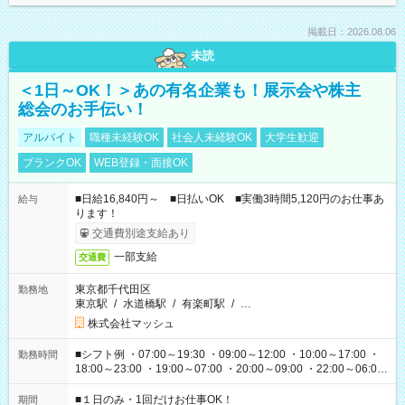
掲載日：2026.08.06
未読
＜1日～OK！＞あの有名企業も！展示会や株主
総会のお手伝い！
アルバイト
職種未経験OK
社会人未経験OK
大学生歓迎
ブランクOK
WEB登録・面接OK
■日給16,840円～ ■日払いOK ■実働3時間5,120円のお仕事あ
給与
ります！
交通費別途支給あり
一部支給
交通費
東京都千代田区
勤務地
東京駅
/
水道橋駅
/
有楽町駅
/
…
株式会社マッシュ
■シフト例 ・07:00～19:30 ・09:00～12:00 ・10:00～17:00 ・
勤務時間
18:00～23:00 ・19:00～07:00 ・20:00～09:00 ・22:00～06:00
etc ★最短で3時間で5,120円のお仕事から 15時間で2万円近く稼
げるお仕事も！ ご希望のお時間に合わせてご紹介！ ※シフトは
■１日のみ・1回だけお仕事OK！
期間