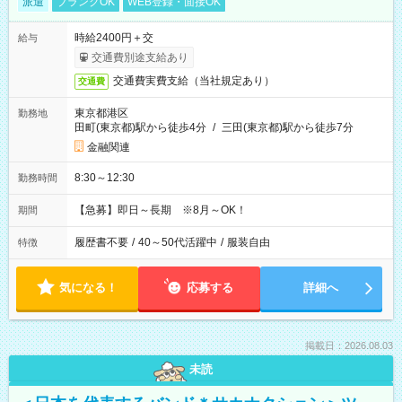
派遣
ブランクOK
WEB登録・面接OK
時給2400円＋交
給与
交通費別途支給あり
交通費実費支給（当社規定あり）
交通費
東京都港区
勤務地
田町(東京都)駅から徒歩4分
/
三田(東京都)駅から徒歩7分
金融関連
8:30～12:30
勤務時間
【急募】即日～長期 ※8月～OK！
期間
履歴書不要
/
40～50代活躍中
/
服装自由
特徴
気になる！
応募する
詳細へ
掲載日：2026.08.03
未読