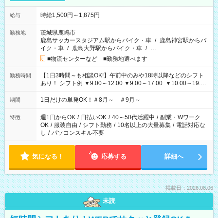
時給1,500円～1,875円
給与
茨城県鹿嶋市
勤務地
鹿島サッカースタジアム駅からバイク・車
/
鹿島神宮駅からバ
イク・車
/
鹿島大野駅からバイク・車
/
…
■物流センターなど ■勤務地選べます
【1日3時間～も相談OK!】午前中のみや18時以降などのシフト
勤務時間
あり！ シフト例 ▼9:00～12:00 ▼9:00～17:00 ▼10:00～19:00
▼18:00～21:00
1日だけの単発OK！＃8月～ ＃9月～
期間
週1日からOK
/
日払いOK
/
40～50代活躍中
/
副業・Wワーク
特徴
OK
/
服装自由
/
シフト勤務
/
10名以上の大量募集
/
電話対応な
し
/
パソコンスキル不要
気になる！
応募する
詳細へ
掲載日：2026.08.06
未読