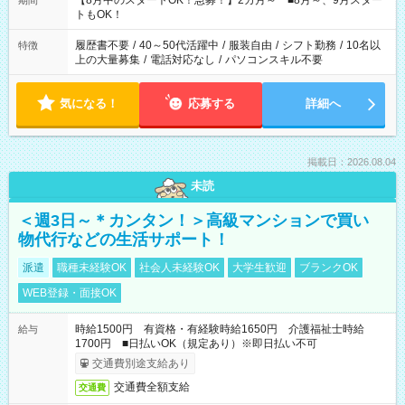
【8月中のスタートOK！急募！】2カ月～ ■8月～、9月スター
期間
ね。 ※Wワーク希望の方へ 今ご覧のお仕事で希望する勤務時間
トもOK！
と、もう1つのお仕事の勤務時間。 合計で週40時間を超える場
合は応募できません。
履歴書不要
/
40～50代活躍中
/
服装自由
/
シフト勤務
/
10名以
特徴
上の大量募集
/
電話対応なし
/
パソコンスキル不要
気になる！
応募する
詳細へ
掲載日：2026.08.04
未読
＜週3日～＊カンタン！＞高級マンションで買い
物代行などの生活サポート！
派遣
職種未経験OK
社会人未経験OK
大学生歓迎
ブランクOK
WEB登録・面接OK
時給1500円 有資格・有経験時給1650円 介護福祉士時給
給与
1700円 ■日払いOK（規定あり）※即日払い不可
交通費別途支給あり
交通費全額支給
交通費