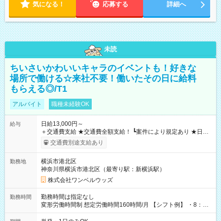
気になる！
応募する
詳細へ
未読
ちいさいかわいいキャラのイベントも！好きな
場所で働ける☆来社不要！働いたその日に給料
もらえる◎/T1
アルバイト
職種未経験OK
日給13,000円～
給与
＋交通費支給 ★交通費全額支給！ ┗案件により規定あり ★日払
いOK！（規定あり） ┗働いたその日に現金GET♪ お仕事後はコ
交通費別途支給あり
ンビニATMから 日払い分を引き落とせます！ 【試用期間】試
用期間なし
横浜市港北区
勤務地
神奈川県横浜市港北区（最寄り駅：新横浜駅）
株式会社ワンベルウッズ
勤務時間は指定なし
勤務時間
変形労働時間制 想定労働時間160時間/月 【シフト例】 ・8：00
～21：00