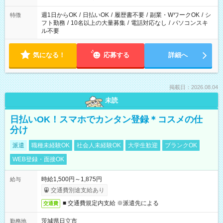
現場によって異なります。 ※勿論、休憩時間はあるのでご安心
ください！
週1日からOK
/
日払いOK
/
履歴書不要
/
副業・WワークOK
/
シ
特徴
フト勤務
/
10名以上の大量募集
/
電話対応なし
/
パソコンスキ
ル不要
気になる！
応募する
詳細へ
掲載日：2026.08.04
未読
日払いOK！スマホでカンタン登録＊コスメの仕
分け
派遣
職種未経験OK
社会人未経験OK
大学生歓迎
ブランクOK
WEB登録・面接OK
時給1,500円～1,875円
給与
交通費別途支給あり
■ 交通費規定内支給 ※派遣先による
交通費
茨城県日立市
勤務地