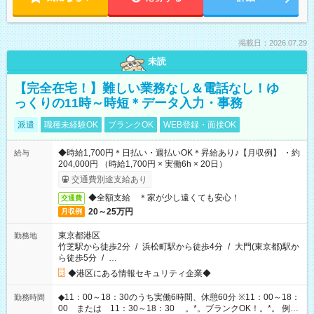
掲載日：2026.07.29
未読
【完全在宅！】難しい業務なし＆電話なし！ゆ
っくりの11時～時短＊データ入力・事務
派遣
職種未経験OK
ブランクOK
WEB登録・面接OK
◆時給1,700円＊日払い・週払いOK＊昇給あり♪【月収例】 ・約
給与
204,000円 （時給1,700円 × 実働6h × 20日）
交通費別途支給あり
◆全額支給 ＊家が少し遠くても安心！
交通費
20～25万円
月収例
東京都港区
勤務地
竹芝駅から徒歩2分
/
浜松町駅から徒歩4分
/
大門(東京都)駅か
ら徒歩5分
/
…
◆港区にある情報セキュリティ企業◆
◆11：00～18：30のうち実働6時間、休憩60分 ※11：00～18：
勤務時間
00 または 11：30～18：30 。*。ブランクOK！。*。 例え