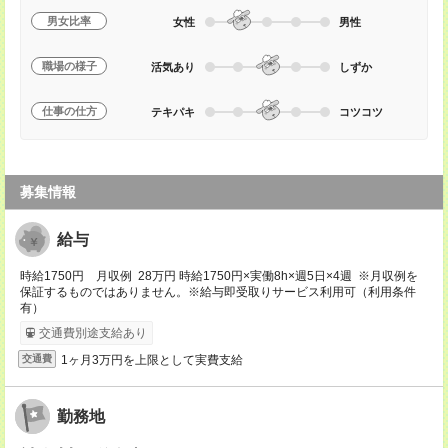
男女比率
女性
男性
職場の様子
活気あり
しずか
仕事の仕方
テキパキ
コツコツ
募集情報
給与
時給1750円 月収例 28万円 時給1750円×実働8h×週5日×4週 ※月収例を
保証するものではありません。※給与即受取りサービス利用可（利用条件
有）
交通費別途支給あり
1ヶ月3万円を上限として実費支給
交通費
勤務地