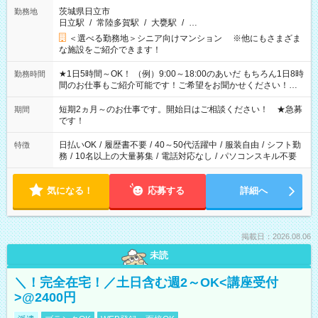
茨城県日立市
勤務地
日立駅
/
常陸多賀駅
/
大甕駅
/
…
＜選べる勤務地＞シニア向けマンション ※他にもさまざま
な施設をご紹介できます！
★1日5時間～OK！ （例）9:00～18:00のあいだ もちろん1日8時
勤務時間
間のお仕事もご紹介可能です！ご希望をお聞かせください！★
家庭の都合でお休みが必要な場合も遠慮なくご相談ください。
※週最低15時間以上の勤務が必要です
短期2ヵ月～のお仕事です。開始日はご相談ください！ ★急募
期間
です！
日払いOK
/
履歴書不要
/
40～50代活躍中
/
服装自由
/
シフト勤
特徴
務
/
10名以上の大量募集
/
電話対応なし
/
パソコンスキル不要
気になる！
応募する
詳細へ
掲載日：2026.08.06
未読
＼！完全在宅！／土日含む週2～OK<講座受付
>@2400円