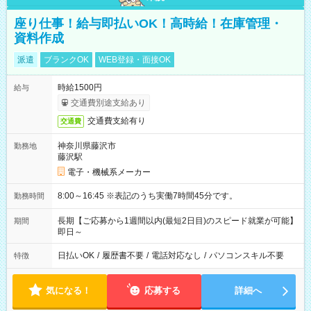
座り仕事！給与即払いOK！高時給！在庫管理・
資料作成
派遣
ブランクOK
WEB登録・面接OK
時給1500円
給与
交通費別途支給あり
交通費支給有り
交通費
神奈川県藤沢市
勤務地
藤沢駅
電子・機械系メーカー
8:00～16:45 ※表記のうち実働7時間45分です。
勤務時間
長期【ご応募から1週間以内(最短2日目)のスピード就業が可能】
期間
即日～
日払いOK
/
履歴書不要
/
電話対応なし
/
パソコンスキル不要
特徴
気になる！
応募する
詳細へ