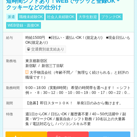
短時間シフトあり！WEBでサクッと登録OK＊
クッキーなどの仕分け
派遣
職種未経験OK
社会人未経験OK
大学生歓迎
ブランクOK
WEB登録・面接OK
時給1500円 ■日払い・週払いOK！(規定あり) ■現金日払いも
給与
OK(規定あり)
交通費別途支給あり
東京都新宿区
勤務地
新宿駅
/
新宿三丁目駅
大手物流会社（年齢不問／「無理なく続けられる」と好評の
職場です！）
9:00～18:00（実動8時間） 希望の時間帯を選べます！ ＜シフト
勤務時間
例＞ ・8：30～12：00 ・10：00～19：00 ・17：00～22：00
・13：00～22：00 ・22：00～翌6：00 など
【急募】即日スタートＯＫ！ 単発1日のみから働けます。
期間
週1日からOK
/
日払いOK
/
履歴書不要
/
40～50代活躍中
/
副
特徴
業・WワークOK
/
服装自由
/
シフト勤務
/
10名以上の大量募
集
/
電話対応なし
/
パソコンスキル不要