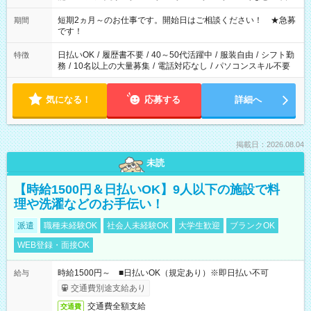
のご都合に合わせて勤務時間をご相談ください！ ★家庭の都合
でお休みや時間の調整が必要な場合も遠慮なくご相談くださ
短期2ヵ月～のお仕事です。開始日はご相談ください！ ★急募
期間
い。
です！
日払いOK
/
履歴書不要
/
40～50代活躍中
/
服装自由
/
シフト勤
特徴
務
/
10名以上の大量募集
/
電話対応なし
/
パソコンスキル不要
気になる！
応募する
詳細へ
掲載日：2026.08.04
未読
【時給1500円＆日払いOK】9人以下の施設で料
理や洗濯などのお手伝い！
派遣
職種未経験OK
社会人未経験OK
大学生歓迎
ブランクOK
WEB登録・面接OK
時給1500円～ ■日払いOK（規定あり）※即日払い不可
給与
交通費別途支給あり
交通費全額支給
交通費