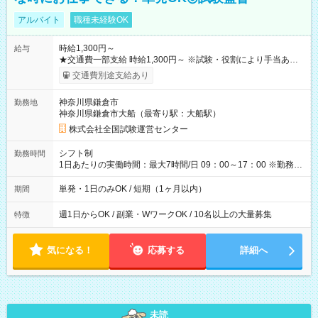
アルバイト
職種未経験OK
時給1,300円～
給与
★交通費一部支給 時給1,300円～ ※試験・役割により手当あり
※勤務回数により昇給あり 【即給（前払い）オプションあ
交通費別途支給あり
り！】 希望される場合、勤務から1週間ほどで給与の一部を受け
取れます。 ※手数料418円がかかります。 【過去試験日の収入
神奈川県鎌倉市
勤務地
例】 ・河合塾模擬試験 8:30～17:30（休憩1時間） 時給1,300円
神奈川県鎌倉市大船（最寄り駅：大船駅）
×8時間＝日収10,400円＋交通費 ※当日の役割により時給＋100
円の場合あり ・国家試験 7:00～13:30（休憩なし） 時給1,300
株式会社全国試験運営センター
円（役割手当＋100円）×6時間＝日収8,400円＋交通費 【試用期
間】試用期間なし
シフト制
勤務時間
1日あたりの実働時間：最大7時間/日 09：00～17：00 ※勤務時
間は 試験により異なります。
単発・1日のみOK / 短期（1ヶ月以内）
期間
週1日からOK / 副業・WワークOK / 10名以上の大量募集
特徴
気になる！
応募する
詳細へ
未読