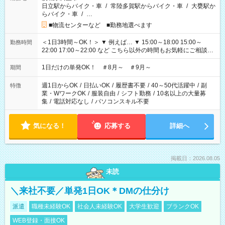
日立駅からバイク・車
/
常陸多賀駅からバイク・車
/
大甕駅か
らバイク・車
/
…
■物流センターなど ■勤務地選べます
＜1日3時間～OK！＞ ▼ 例えば… ▼ 15:00～18:00 15:00～
勤務時間
22:00 17:00～22:00 など こちら以外の時間もお気軽にご相談く
ださい！
1日だけの単発OK！ ＃8月～ ＃9月～
期間
週1日からOK
/
日払いOK
/
履歴書不要
/
40～50代活躍中
/
副
特徴
業・WワークOK
/
服装自由
/
シフト勤務
/
10名以上の大量募
集
/
電話対応なし
/
パソコンスキル不要
気になる！
応募する
詳細へ
掲載日：2026.08.05
未読
＼来社不要／単発1日OK＊DMの仕分け
派遣
職種未経験OK
社会人未経験OK
大学生歓迎
ブランクOK
WEB登録・面接OK