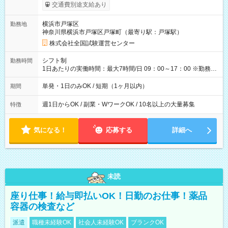
※勤務回数により昇給あり 【即給（前払い）オプションあ
交通費別途支給あり
り！】 希望される場合、勤務から1週間ほどで給与の一部を受け
取れます。 ※手数料418円がかかります。 【過去試験日の収入
横浜市戸塚区
勤務地
例】 ・河合塾模擬試験 8:30～17:30（休憩1時間） 時給1,300円
神奈川県横浜市戸塚区戸塚町（最寄り駅：戸塚駅）
×8時間＝日収10,400円＋交通費 ※当日の役割により時給＋100
円の場合あり ・国家試験 7:00～13:30（休憩なし） 時給1,300
株式会社全国試験運営センター
円（役割手当＋100円）×6時間＝日収8,400円＋交通費 【試用期
間】試用期間なし
シフト制
勤務時間
1日あたりの実働時間：最大7時間/日 09：00～17：00 ※勤務時
間は 試験により異なります。
単発・1日のみOK / 短期（1ヶ月以内）
期間
週1日からOK / 副業・WワークOK / 10名以上の大量募集
特徴
気になる！
応募する
詳細へ
未読
座り仕事！給与即払いOK！日勤のお仕事！薬品
容器の検査など
派遣
職種未経験OK
社会人未経験OK
ブランクOK