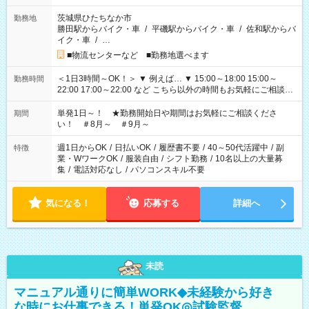
茨城県ひたちなか市
勤務地
勝田駅からバイク・車
/
平磯駅からバイク・車
/
佐和駅からバ
イク・車
/
…
■物流センターなど ■勤務地選べます
＜1日3時間～OK！＞ ▼ 例えば… ▼ 15:00～18:00 15:00～
勤務時間
22:00 17:00～22:00 など こちら以外の時間もお気軽にご相談く
ださい！
単発1日～！ ★勤務開始日や期間はお気軽にご相談くださ
期間
い！ ＃8月～ ＃9月～
週1日からOK
/
日払いOK
/
履歴書不要
/
40～50代活躍中
/
副
特徴
業・WワークOK
/
服装自由
/
シフト勤務
/
10名以上の大量募
集
/
電話対応なし
/
パソコンスキル不要
気になる！
応募する
詳細へ
未読
マニュアル通りに簡単WORK◆未経験から好き
な時にお仕事できる！単発OK◎試験監督