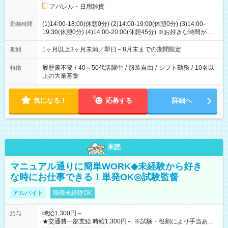
アパレル・日用雑貨
(1)14:00-18:00(休憩0分) (2)14:00-19:00(休憩0分) (3)14:00-
勤務時間
19:30(休憩0分) (4)14:00-20:00(休憩45分) ※お好きな時間が選べ
ます
1ヶ月以上3ヶ月未満／即日～8月末までの期間限定
期間
履歴書不要
/
40～50代活躍中
/
服装自由
/
シフト勤務
/
10名以
特徴
上の大量募集
気になる！
応募する
詳細へ
未読
マニュアル通りに簡単WORK◆未経験から好き
な時にお仕事できる！単発OK◎試験監督
アルバイト
職種未経験OK
時給1,300円～
給与
★交通費一部支給 時給1,300円～ ※試験・役割により手当あり