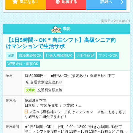
気になる！
応募する
詳細へ
掲載日：2026.08.04
未読
【1日5時間～OK＊自由シフト】高級シニア向
けマンションで生活サポ
派遣
職種未経験OK
社会人未経験OK
大学生歓迎
ブランクOK
WEB登録・面接OK
時給1500円～ ■日払いOK（規定あり）※即日払い不可
給与
交通費別途支給あり
交通費全額支給
交通費
茨城県日立市
勤務地
日立駅
/
常陸多賀駅
/
大甕駅
/
…
＜選べる勤務地＞シニア向けマンション ※他にもさまざま
な施設をご紹介できます！
★1日5時間～OK！ （例）9:00～18:00で好きな時間に勤務可
勤務時間
能！ ＞シフト例 9時～14時 11時～15時 13時～18時など ご自身