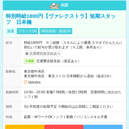
未読
特別時給1800円【ヴァレクストラ】短期スタッ
フ 日本橋
派遣
ブランクOK
WEB登録・面接OK
時給1800円 ※ご経験・スキルにより優遇 スマホでかんたんに
給与
前払いで給与が受け取れます（※上限、条件あり）
交通費別途支給あり
交通費全額支給（規定あり）
交通費
東京都中央区
勤務地
東京都中央区 東京メトロ 日本橋駅から直結（徒歩1分）
Valextra
10:00～20:00 実働7.5時間／休憩1.5時間 営業時間に合わせた
勤務時間
シフト制
3か月程度の短期予定 ※開始日はお気軽にご相談ください
期間
副業・WワークOK
/
シフト勤務
/
パソコンスキル不要
特徴