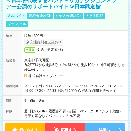
＜日本を代表するバンド＊サカナクション＞ツ
アー公演のサポートバイト＠日本武道館
アルバイト
職種未経験OK
社会人未経験OK
大学生歓迎
ブランクOK
時給1250円～
給与
交通費別途支給あり
支給（規定有り）
交通費
東京都千代田区
勤務地
九段下駅から徒歩5分
/
竹橋駅から徒歩10分
/
神保町駅から徒
歩15分
/
…
株式会社ライブパワー
＜シフト例＞ 9:00～22:30 12:30～22:00 15:30～21:00 12:30～
勤務時間
19:00 12:30～22:00 上記の時間から好きな時間を選べます！ ※
時間は変更となる可能性があります
9月8日・9日
期間
週1日からOK
/
履歴書不要
/
副業・WワークOK
/
シフト勤務
/
特徴
電話対応なし
/
パソコンスキル不要
気になる！
応募する
詳細へ