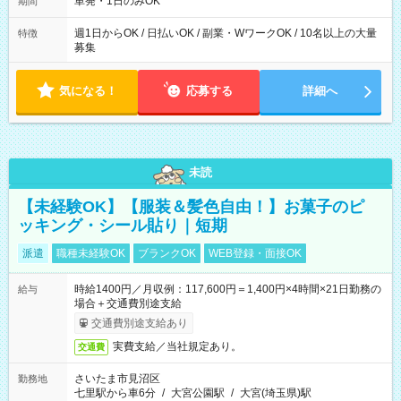
単発・1日のみOK
期間
週1日からOK / 日払いOK / 副業・WワークOK / 10名以上の大量
特徴
募集
気になる！
応募する
詳細へ
未読
【未経験OK】【服装＆髪色自由！】お菓子のピ
ッキング・シール貼り｜短期
派遣
職種未経験OK
ブランクOK
WEB登録・面接OK
時給1400円／月収例：117,600円＝1,400円×4時間×21日勤務の
給与
場合＋交通費別途支給
交通費別途支給あり
実費支給／当社規定あり。
交通費
さいたま市見沼区
勤務地
七里駅から車6分
/
大宮公園駅
/
大宮(埼玉県)駅