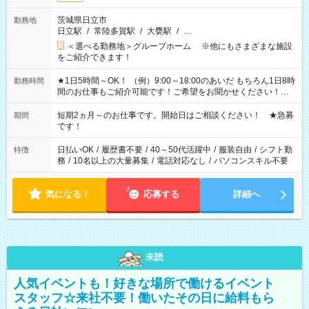
茨城県日立市
勤務地
日立駅
/
常陸多賀駅
/
大甕駅
/
…
＜選べる勤務地＞グループホーム ※他にもさまざまな施設
をご紹介できます！
★1日5時間～OK！ （例）9:00～18:00のあいだ もちろん1日8時
勤務時間
間のお仕事もご紹介可能です！ご希望をお聞かせください！★
家庭の都合でお休みが必要な場合も遠慮なくご相談ください。
※週最低15時間以上の勤務が必要です
短期2ヵ月～のお仕事です。開始日はご相談ください！ ★急募
期間
です！
日払いOK
/
履歴書不要
/
40～50代活躍中
/
服装自由
/
シフト勤
特徴
務
/
10名以上の大量募集
/
電話対応なし
/
パソコンスキル不要
気になる！
応募する
詳細へ
未読
人気イベントも！好きな場所で働けるイベント
スタッフ☆来社不要！働いたその日に給料もら