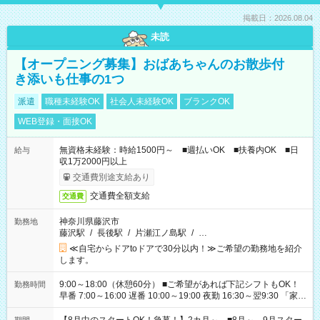
掲載日：2026.08.04
未読
【オープニング募集】おばあちゃんのお散歩付
き添いも仕事の1つ
派遣
職種未経験OK
社会人未経験OK
ブランクOK
WEB登録・面接OK
無資格未経験：時給1500円～ ■週払いOK ■扶養内OK ■日
給与
収1万2000円以上
交通費別途支給あり
交通費全額支給
交通費
神奈川県藤沢市
勤務地
藤沢駅
/
長後駅
/
片瀬江ノ島駅
/
…
≪自宅からドアtoドアで30分以内！≫ご希望の勤務地を紹介
します。
9:00～18:00（休憩60分） ■ご希望があれば下記シフトもOK！
勤務時間
早番 7:00～16:00 遅番 10:00～19:00 夜勤 16:30～翌9:30 「家族
と休みを合わせたい」 「余裕を持って夕飯の準備がしたい」
「できれば残業はしたくない」 など、ご希望を教えてください