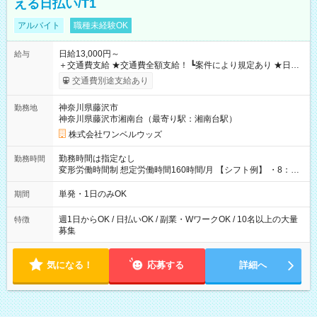
える日払い/T1
アルバイト
職種未経験OK
日給13,000円～
給与
＋交通費支給 ★交通費全額支給！ ┗案件により規定あり ★日払
いOK！（規定あり） ┗働いたその日に現金GET♪ お仕事後はコ
交通費別途支給あり
ンビニATMから 日払い分を引き落とせます！ 【試用期間】試
用期間なし
神奈川県藤沢市
勤務地
神奈川県藤沢市湘南台（最寄り駅：湘南台駅）
株式会社ワンベルウッズ
勤務時間は指定なし
勤務時間
変形労働時間制 想定労働時間160時間/月 【シフト例】 ・8：00
～21：00
単発・1日のみOK
期間
週1日からOK / 日払いOK / 副業・WワークOK / 10名以上の大量
特徴
募集
気になる！
応募する
詳細へ