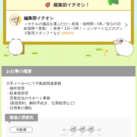
編集部イチオシ
＜ホテルの備品を運ぶだけ＞単発・短時間～OK／安心の日
給保障＊夜勤、＜単発＊1日～OK！＞コンサートなどのグッ
ズ販売スタッフ＊など
(8/6UP!)
お仕事の概要
大手メーカーにて不動産関連業務
・物件管理
・駐車場管理
・営業担当のサポート事務
(新規契約、解約手続き、伝票処理など)
・社用車の運転
職場の雰囲気
年齢層
20代
30
40
50
60