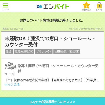
0
メニュー
気になる！
ログイン
お探しのバイト情報は掲載が終了しました。
掲載日 :2026
/
07
/
06
No.RSTFO260504834D/神奈川
未経験OK！藤沢での窓口・ショールーム・
カウンター受付
派遣
職種未経験OK
ブランクOK
WEB登録・面接OK
急募！藤沢での窓口・ショールーム・カウンター受
付
【土日祝休みの不動産関連業務】【同業務の方も多数！】【残業少
...
もっとみる
あなたの閲覧履歴からのオススメ