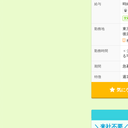
時
給与
交
東
勤務地
後
＜
勤務時間
る
急
期間
週
特徴
気に
＼来社不要／