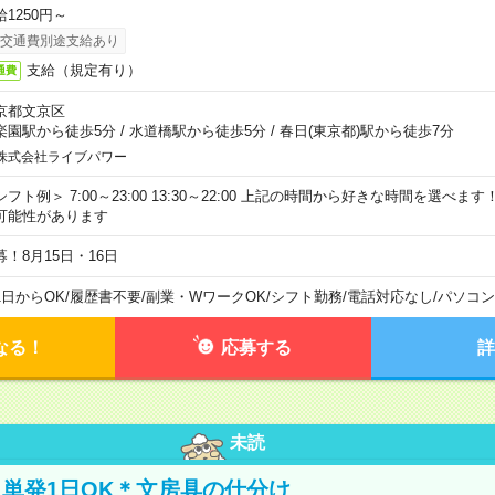
給1250円～
交通費別途支給あり
支給（規定有り）
通費
京都文京区
楽園駅から徒歩5分
/
水道橋駅から徒歩5分
/
春日(東京都)駅から徒歩7分
株式会社ライブパワー
シフト例＞ 7:00～23:00 13:30～22:00 上記の時間から好きな時間を選べま
可能性があります
募！8月15日・16日
1日からOK
/
履歴書不要
/
副業・WワークOK
/
シフト勤務
/
電話対応なし
/
パソコン
なる！
応募する
詳
未読
単発1日OK＊文房具の仕分け