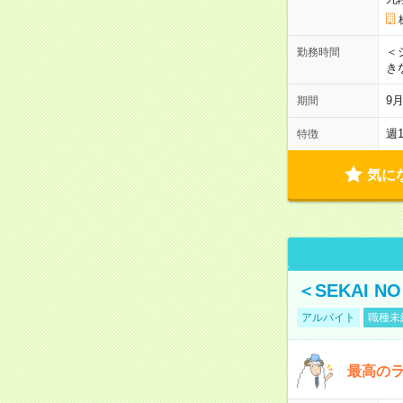
＜シ
勤務時間
き
9
期間
週
特徴
気に
＜SEKAI 
アルバイト
職種未
最高のラ