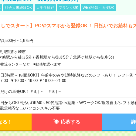
K
社会人未経験OK
大学生歓迎
ブランクOK
WEB登録・面接OK
しでスタート】PCやスマホから登録OK！ 日払いでお給料も
1,500円～1,875円
奈川県茅ヶ崎市
ケ崎駅から徒歩5分
/
香川駅から徒歩5分
/
北茅ケ崎駅から徒歩5分
■物流センターなど ■勤務地選べます
1日3時間～も相談OK!】午前中のみや18時以降などのシフトあり！ シフト例 ▼9:00
7:00 ▼10:00～19:00 ▼18:00～21:00
日だけの単発OK！＃8月～ ＃9月～
1日からOK
/
日払いOK
/
40～50代活躍中
/
副業・WワークOK
/
服装自由
/
シフト勤
電話対応なし
/
パソコンスキル不要
なる！
応募する
詳