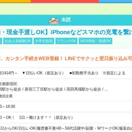
未読
・現金手渡しOK】iPhoneなどスマホの充電を繋
K
社会人未経験OK
大学生歓迎
ブランクOK
WEB登録・面接OK
、カンタン手続きWEB登録！ LINEでサクッと翌日振り込み
給1414円～ ▼日払いOK（規定あり） ■初勤務手当あり ※規定による
京都新宿区
宿駅から徒歩
/
新宿三丁目駅から徒歩
/
高田馬場駅から徒歩
/
…
物流企業
00～18:00
日～OK！ 1日～働けます＾＾（規定あり）
1日からOK
/
日払いOK
/
履歴書不要
/
40～50代活躍中
/
副業・WワークOK
/
服装自