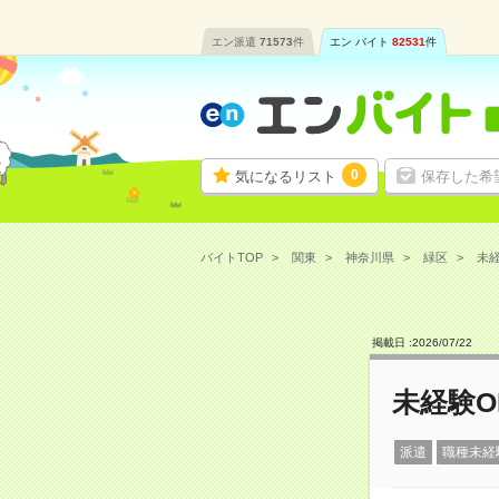
エン派遣
71573
件
エン バイト
82531
件
0
気になるリスト
保存した希
バイトTOP
関東
神奈川県
緑区
未経
掲載日 :
2026
/
07
/
22
未経験
派遣
職種未経