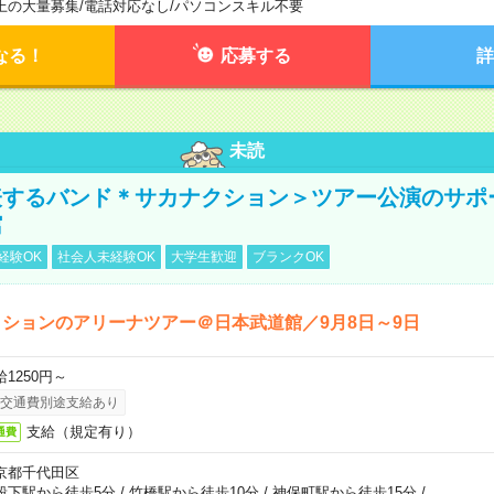
上の大量募集
/
電話対応なし
/
パソコンスキル不要
なる！
応募する
詳
未読
表するバンド＊サカナクション＞ツアー公演のサポ
館
経験OK
社会人未経験OK
大学生歓迎
ブランクOK
ションのアリーナツアー＠日本武道館／9月8日～9日
給1250円～
交通費別途支給あり
支給（規定有り）
通費
京都千代田区
段下駅から徒歩5分
/
竹橋駅から徒歩10分
/
神保町駅から徒歩15分
/
…