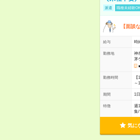
派遣
職種未経験O
【面談な
時給
給与
神
勤務地
茅
【
勤務時間
～1
1
期間
週
特徴
集
/
気に