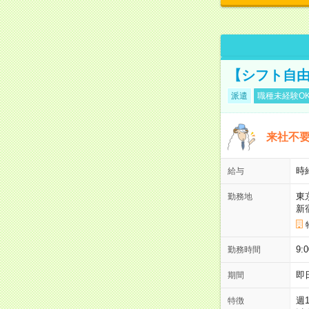
【シフト自由
派遣
職種未経験O
来社不要
時
給与
東
勤務地
新
9:
勤務時間
即
期間
週
特徴