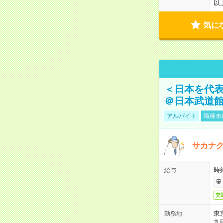
以
気に
＜日本を代
＠日本武道
アルバイト
職種未
サカナク
時
給与
交
東
勤務地
九