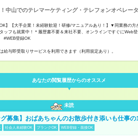
！中山でのテレマーケティング・テレフォンオペレー
OK】【大手企業！未経験歓迎！研修/マニュアルあり！】▼同業務の方
タッフも就業中！＊履歴書不要＆来社不要、オンラインですぐにWeb登
 #WEB登録OK
は給与即受取りサービスを利用できます（利用規定あり）。
あなたの閲覧履歴からのオススメ
未読
グ募集】おばあちゃんのお散歩付き添いも仕事の
K
社会人未経験OK
ブランクOK
WEB登録・面接OK