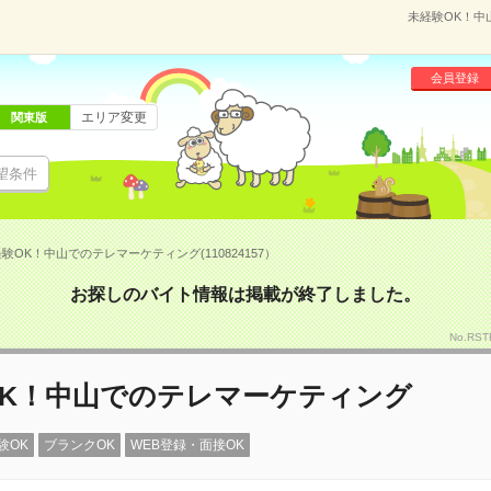
未経験OK！中
会員登録
エリア変更
関東版
望条件
験OK！中山でのテレマーケティング(110824157）
お探しのバイト情報は掲載が終了しました。
No.RS
OK！中山でのテレマーケティング
験OK
ブランクOK
WEB登録・面接OK