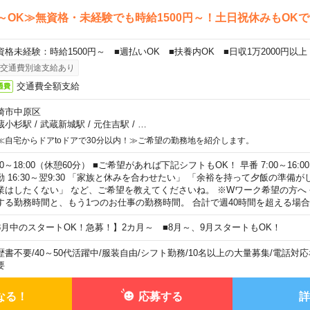
～OK≫無資格・未経験でも時給1500円～！土日祝休みもOK
資格未経験：時給1500円～ ■週払いOK ■扶養内OK ■日収1万2000円以上
交通費別途支給あり
交通費全額支給
通費
崎市中原区
蔵小杉駅
/
武蔵新城駅
/
元住吉駅
/
…
≪自宅からドアtoドアで30分以内！≫ご希望の勤務地を紹介します。
00～18:00（休憩60分） ■ご希望があれば下記シフトもOK！ 早番 7:00～16:00 遅
勤 16:30～翌9:30 「家族と休みを合わせたい」 「余裕を持って夕飯の準備
業はしたくない」 など、ご希望を教えてくださいね。 ※Wワーク希望の方へ
する勤務時間と、もう1つのお仕事の勤務時間。 合計で週40時間を超える場
8月中のスタートOK！急募！】2カ月～ ■8月～、9月スタートもOK！
歴書不要
/
40～50代活躍中
/
服装自由
/
シフト勤務
/
10名以上の大量募集
/
電話対応
要
なる！
応募する
詳