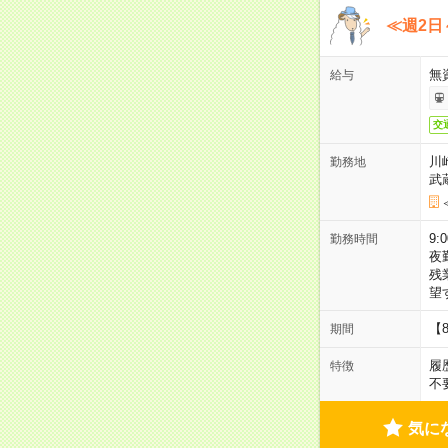
≪週2日
無
給与
交
川
勤務地
武
9:
勤務時間
夜
残
望
【
期間
履
特徴
不
気に