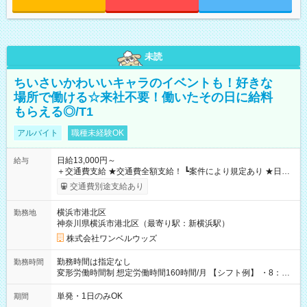
未読
ちいさいかわいいキャラのイベントも！好きな
場所で働ける☆来社不要！働いたその日に給料
もらえる◎/T1
アルバイト
職種未経験OK
日給13,000円～
給与
＋交通費支給 ★交通費全額支給！ ┗案件により規定あり ★日払
いOK！（規定あり） ┗働いたその日に現金GET♪ お仕事後はコ
交通費別途支給あり
ンビニATMから 日払い分を引き落とせます！ 【試用期間】試
用期間なし
横浜市港北区
勤務地
神奈川県横浜市港北区（最寄り駅：新横浜駅）
株式会社ワンベルウッズ
勤務時間は指定なし
勤務時間
変形労働時間制 想定労働時間160時間/月 【シフト例】 ・8：00
～21：00
単発・1日のみOK
期間