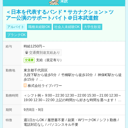
未読
＜日本を代表するバンド＊サカナクション＞ツ
アー公演のサポートバイト＠日本武道館
アルバイト
職種未経験OK
社会人未経験OK
大学生歓迎
ブランクOK
時給1250円～
給与
交通費別途支給あり
支給（規定有り）
交通費
東京都千代田区
勤務地
九段下駅から徒歩5分
/
竹橋駅から徒歩10分
/
神保町駅から徒
歩15分
/
…
株式会社ライブパワー
＜シフト例＞ 9:00～22:30 12:30～22:00 15:30～21:00 12:30～
勤務時間
19:00 12:30～22:00 上記の時間から好きな時間を選べます！ ※
時間は変更となる可能性があります
9月8日・9日
期間
週1日からOK
/
履歴書不要
/
副業・WワークOK
/
シフト勤務
/
特徴
電話対応なし
/
パソコンスキル不要