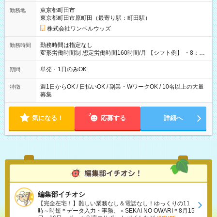
用期間なし
東京都町田市
勤務地
東京都町田市原町田（最寄り駅：町田駅）
株式会社ワンベルウッズ
勤務時間は指定なし
勤務時間
変形労働時間制 想定労働時間160時間/月 【シフト例】 ・8：00
～21：00
単発・1日のみOK
期間
週1日からOK / 日払いOK / 副業・WワークOK / 10名以上の大量
特徴
募集
気になる！
応募する
詳細へ
編集部イチオシ
【完全在宅！】難しい業務なし＆電話なし！ゆっくりの11
時～時短＊データ入力・事務、＜SEKAI NO OWARI＊8月15