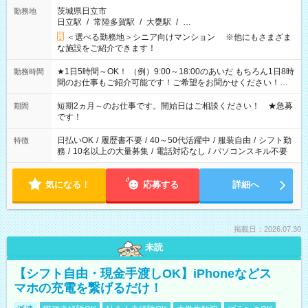
茨城県日立市
勤務地
日立駅
/
常陸多賀駅
/
大甕駅
/
…
＜選べる勤務地＞シニア向けマンション ※他にもさまざま
な施設をご紹介できます！
★1日5時間～OK！ （例）9:00～18:00のあいだ もちろん1日8時
勤務時間
間のお仕事もご紹介可能です！ご希望をお聞かせください！★
家庭の都合でお休みが必要な場合も遠慮なくご相談ください。
※週最低15時間以上の勤務が必要です
短期2ヵ月～のお仕事です。開始日はご相談ください！ ★急募
期間
です！
日払いOK
/
履歴書不要
/
40～50代活躍中
/
服装自由
/
シフト勤
特徴
務
/
10名以上の大量募集
/
電話対応なし
/
パソコンスキル不要
気になる！
応募する
詳細へ
掲載日：2026.07.30
未読
【シフト自由・現金手渡しOK】iPhoneなどス
マホの充電を繋げるだけ！