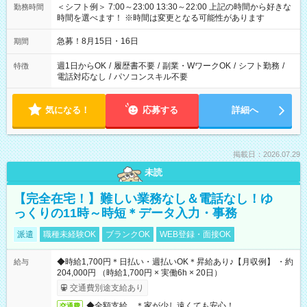
＜シフト例＞ 7:00～23:00 13:30～22:00 上記の時間から好きな
勤務時間
時間を選べます！ ※時間は変更となる可能性があります
急募！8月15日・16日
期間
週1日からOK
/
履歴書不要
/
副業・WワークOK
/
シフト勤務
/
特徴
電話対応なし
/
パソコンスキル不要
気になる！
応募する
詳細へ
掲載日：2026.07.29
未読
【完全在宅！】難しい業務なし＆電話なし！ゆ
っくりの11時～時短＊データ入力・事務
派遣
職種未経験OK
ブランクOK
WEB登録・面接OK
◆時給1,700円＊日払い・週払いOK＊昇給あり♪【月収例】 ・約
給与
204,000円 （時給1,700円 × 実働6h × 20日）
交通費別途支給あり
◆全額支給 ＊家が少し遠くても安心！
交通費