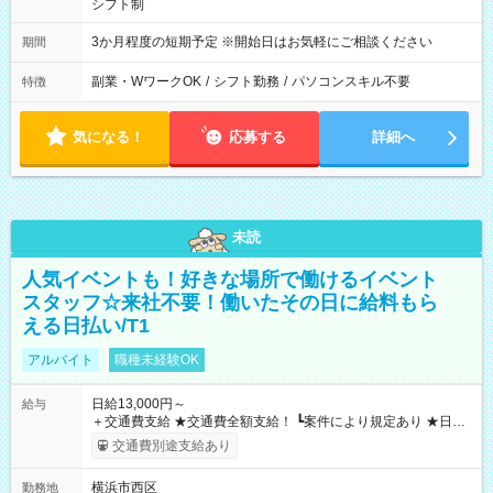
シフト制
3か月程度の短期予定 ※開始日はお気軽にご相談ください
期間
副業・WワークOK
/
シフト勤務
/
パソコンスキル不要
特徴
気になる！
応募する
詳細へ
未読
人気イベントも！好きな場所で働けるイベント
スタッフ☆来社不要！働いたその日に給料もら
える日払い/T1
アルバイト
職種未経験OK
日給13,000円～
給与
＋交通費支給 ★交通費全額支給！ ┗案件により規定あり ★日払
いOK！（規定あり） ┗働いたその日に現金GET♪ お仕事後はコ
交通費別途支給あり
ンビニATMから 日払い分を引き落とせます！ 【試用期間】試
用期間なし
横浜市西区
勤務地