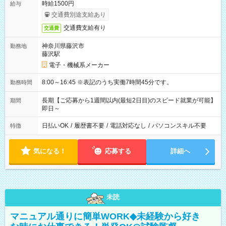
時給1500円
給与
交通費別途支給あり
交通費支給有り
交通費
神奈川県藤沢市
勤務地
藤沢駅
電子・機械系メーカー
8:00～16:45 ※表記のうち実働7時間45分です。
勤務時間
長期【ご応募から1週間以内(最短2日目)のスピード就業が可能】
期間
即日～
日払いOK
/
履歴書不要
/
電話対応なし
/
パソコンスキル不要
特徴
気になる！
応募する
詳細へ
未読
マニュアル通りに簡単WORK◆未経験から好き