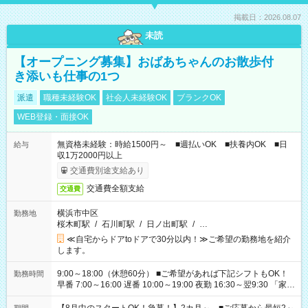
掲載日：2026.08.07
未読
【オープニング募集】おばあちゃんのお散歩付
き添いも仕事の1つ
派遣
職種未経験OK
社会人未経験OK
ブランクOK
WEB登録・面接OK
無資格未経験：時給1500円～ ■週払いOK ■扶養内OK ■日
給与
収1万2000円以上
交通費別途支給あり
交通費全額支給
交通費
横浜市中区
勤務地
桜木町駅
/
石川町駅
/
日ノ出町駅
/
…
≪自宅からドアtoドアで30分以内！≫ご希望の勤務地を紹介
します。
9:00～18:00（休憩60分） ■ご希望があれば下記シフトもOK！
勤務時間
早番 7:00～16:00 遅番 10:00～19:00 夜勤 16:30～翌9:30 「家族
と休みを合わせたい」 「余裕を持って夕飯の準備がしたい」
「できれば残業はしたくない」 など、ご希望を教えてください