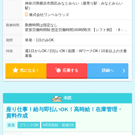
神奈川県横浜市西区みなとみらい（最寄り駅：みなとみらい
駅）
株式会社ワンベルウッズ
勤務時間は指定なし
勤務時間
変形労働時間制 想定労働時間160時間/月 【シフト例】 ・8：00
～21：00
単発・1日のみOK
期間
週1日からOK / 日払いOK / 副業・WワークOK / 10名以上の大量
特徴
募集
気になる！
応募する
詳細へ
未読
座り仕事！給与即払いOK！高時給！在庫管理・
資料作成
派遣
ブランクOK
WEB登録・面接OK