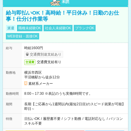
未読
給与即払いOK！高時給！平日休み！日勤のお仕
事！仕分け作業等
派遣
職種未経験OK
社会人未経験OK
ブランクOK
WEB登録・面接OK
時給1600円
給与
交通費別途支給あり
交通費支給有り
交通費
横浜市西区
勤務地
平沼橋駅から徒歩12分
素材系メーカー
8:00～17:30 ※表記のうち実働8時間です。
勤務時間
長期【ご応募から1週間以内(最短2日目)のスピード就業が可能】
期間
即日～
日払いOK
/
履歴書不要
/
シフト勤務
/
電話対応なし
/
パソコン
特徴
スキル不要