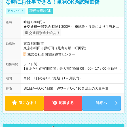
な時にお仕事できる！単発OK◎試験監督
アルバイト
職種未経験OK
時給1,300円～
給与
★交通費一部支給 時給1,300円～ ※試験・役割により手当あり
※勤務回数により昇給あり 【即給（前払い）オプションあ
交通費別途支給あり
り！】 希望される場合、勤務から1週間ほどで給与の一部を受け
取れます。 ※手数料418円がかかります。 【過去試験日の収入
東京都町田市
勤務地
例】 ・河合塾模擬試験 8:30～17:30（休憩1時間） 時給1,300円
東京都町田市原町田（最寄り駅：町田駅）
×8時間＝日収10,400円＋交通費 ※当日の役割により時給＋100
円の場合あり ・国家試験 7:00～13:30（休憩なし） 時給1,300
株式会社全国試験運営センター
円（役割手当＋100円）×6時間＝日収8,400円＋交通費 【試用期
間】試用期間なし
シフト制
勤務時間
1日あたりの実働時間：最大7時間/日 09：00～17：00 ※勤務時
間は 試験により異なります。
単発・1日のみOK / 短期（1ヶ月以内）
期間
週1日からOK / 副業・WワークOK / 10名以上の大量募集
特徴
気になる！
応募する
詳細へ