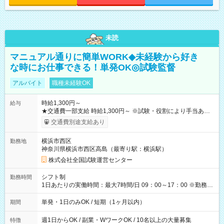
未読
マニュアル通りに簡単WORK◆未経験から好き
な時にお仕事できる！単発OK◎試験監督
アルバイト
職種未経験OK
時給1,300円～
給与
★交通費一部支給 時給1,300円～ ※試験・役割により手当あり
※勤務回数により昇給あり 【即給（前払い）オプションあ
交通費別途支給あり
り！】 希望される場合、勤務から1週間ほどで給与の一部を受け
取れます。 ※手数料418円がかかります。 【過去試験日の収入
横浜市西区
勤務地
例】 ・河合塾模擬試験 8:30～17:30（休憩1時間） 時給1,300円
神奈川県横浜市西区高島（最寄り駅：横浜駅）
×8時間＝日収10,400円＋交通費 ※当日の役割により時給＋100
円の場合あり ・国家試験 7:00～13:30（休憩なし） 時給1,300
株式会社全国試験運営センター
円（役割手当＋100円）×6時間＝日収8,400円＋交通費 【試用期
間】試用期間なし
シフト制
勤務時間
1日あたりの実働時間：最大7時間/日 09：00～17：00 ※勤務時
間は 試験により異なります。
単発・1日のみOK / 短期（1ヶ月以内）
期間
週1日からOK / 副業・WワークOK / 10名以上の大量募集
特徴