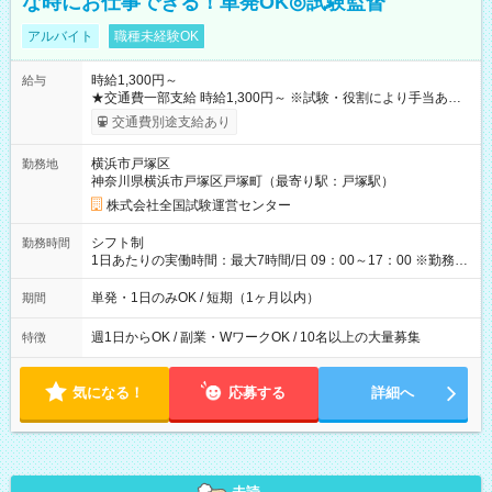
な時にお仕事できる！単発OK◎試験監督
アルバイト
職種未経験OK
時給1,300円～
給与
★交通費一部支給 時給1,300円～ ※試験・役割により手当あり
※勤務回数により昇給あり 【即給（前払い）オプションあ
交通費別途支給あり
り！】 希望される場合、勤務から1週間ほどで給与の一部を受け
取れます。 ※手数料418円がかかります。 【過去試験日の収入
横浜市戸塚区
勤務地
例】 ・河合塾模擬試験 8:30～17:30（休憩1時間） 時給1,300円
神奈川県横浜市戸塚区戸塚町（最寄り駅：戸塚駅）
×8時間＝日収10,400円＋交通費 ※当日の役割により時給＋100
円の場合あり ・国家試験 7:00～13:30（休憩なし） 時給1,300
株式会社全国試験運営センター
円（役割手当＋100円）×6時間＝日収8,400円＋交通費 【試用期
間】試用期間なし
シフト制
勤務時間
1日あたりの実働時間：最大7時間/日 09：00～17：00 ※勤務時
間は 試験により異なります。
単発・1日のみOK / 短期（1ヶ月以内）
期間
週1日からOK / 副業・WワークOK / 10名以上の大量募集
特徴
気になる！
応募する
詳細へ