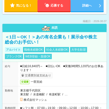
気になる！
応募する
詳細へ
掲載日：2026.08.07
未読
＜1日～OK！＞あの有名企業も！展示会や株主
総会のお手伝い！
アルバイト
職種未経験OK
社会人未経験OK
大学生歓迎
ブランクOK
WEB登録・面接OK
■日給16,840円～ ■日払いOK ■実働3時間5,120円のお仕事あ
給与
ります！
交通費別途支給あり
一部支給
交通費
東京都千代田区
勤務地
東京駅
/
水道橋駅
/
有楽町駅
/
…
株式会社マッシュ
■シフト例 ・07:00～19:30 ・09:00～12:00 ・10:00～17:00 ・
勤務時間