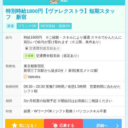
未読
特別時給1800円【ヴァレクストラ】短期スタッ
フ 新宿
派遣
ブランクOK
WEB登録・面接OK
時給1800円 ※ご経験・スキルにより優遇 スマホでかんたんに
給与
前払いで給与が受け取れます（※上限、条件あり）
交通費別途支給あり
交通費全額支給（規定あり）
交通費
東京都新宿区
勤務地
新宿三丁目駅から徒歩2分
/
新宿(東京メトロ)駅
Valextra
09:30～20:30 実働7.5時間／休憩1.5時間 営業時間に合わせた
勤務時間
シフト制
3か月程度の短期予定 ※開始日はお気軽にご相談ください
期間
副業・WワークOK
/
シフト勤務
/
パソコンスキル不要
特徴
気になる！
応募する
詳細へ