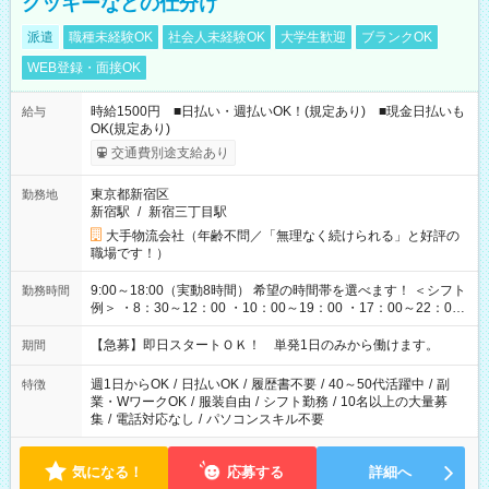
クッキーなどの仕分け
派遣
職種未経験OK
社会人未経験OK
大学生歓迎
ブランクOK
WEB登録・面接OK
時給1500円 ■日払い・週払いOK！(規定あり) ■現金日払いも
給与
OK(規定あり)
交通費別途支給あり
東京都新宿区
勤務地
新宿駅
/
新宿三丁目駅
大手物流会社（年齢不問／「無理なく続けられる」と好評の
職場です！）
9:00～18:00（実動8時間） 希望の時間帯を選べます！ ＜シフト
勤務時間
例＞ ・8：30～12：00 ・10：00～19：00 ・17：00～22：00
・13：00～22：00 ・22：00～翌6：00 など
【急募】即日スタートＯＫ！ 単発1日のみから働けます。
期間
週1日からOK
/
日払いOK
/
履歴書不要
/
40～50代活躍中
/
副
特徴
業・WワークOK
/
服装自由
/
シフト勤務
/
10名以上の大量募
集
/
電話対応なし
/
パソコンスキル不要
気になる！
応募する
詳細へ