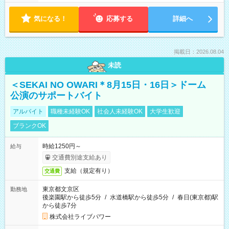
気になる！
応募する
詳細へ
掲載日：2026.08.04
未読
＜SEKAI NO OWARI＊8月15日・16日＞ドーム
公演のサポートバイト
アルバイト
職種未経験OK
社会人未経験OK
大学生歓迎
ブランクOK
時給1250円～
給与
交通費別途支給あり
支給（規定有り）
交通費
東京都文京区
勤務地
後楽園駅から徒歩5分
/
水道橋駅から徒歩5分
/
春日(東京都)駅
から徒歩7分
株式会社ライブパワー