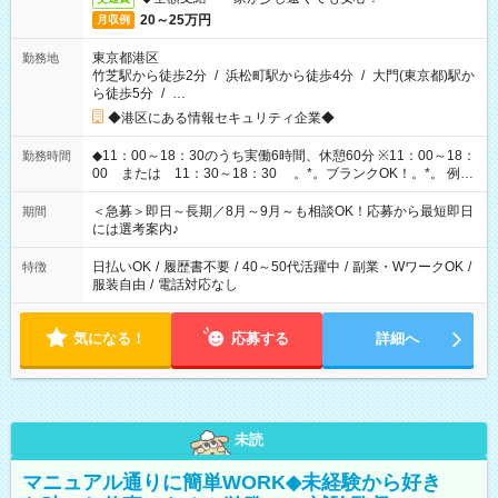
20～25万円
月収例
東京都港区
勤務地
竹芝駅から徒歩2分
/
浜松町駅から徒歩4分
/
大門(東京都)駅か
ら徒歩5分
/
…
◆港区にある情報セキュリティ企業◆
◆11：00～18：30のうち実働6時間、休憩60分 ※11：00～18：
勤務時間
00 または 11：30～18：30 。*。ブランクOK！。*。 例え
ば前職が、 在宅/財団法人/事務/コールセンター/受付/販売/カフェ
スタッフ スイーツ販売/ホテルフロント/化粧品販売/など 様々な
＜急募＞即日～長期／8月～9月～も相談OK！応募から最短即日
期間
業界から入社して活躍されています♪
には選考案内♪
日払いOK
/
履歴書不要
/
40～50代活躍中
/
副業・WワークOK
/
特徴
服装自由
/
電話対応なし
気になる！
応募する
詳細へ
未読
マニュアル通りに簡単WORK◆未経験から好き