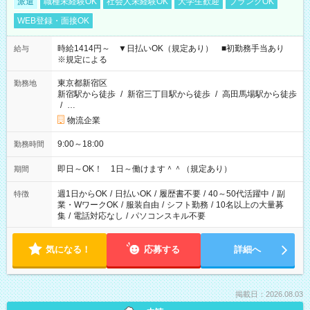
派遣
職種未経験OK
社会人未経験OK
大学生歓迎
ブランクOK
WEB登録・面接OK
時給1414円～ ▼日払いOK（規定あり） ■初勤務手当あり
給与
※規定による
東京都新宿区
勤務地
新宿駅から徒歩
/
新宿三丁目駅から徒歩
/
高田馬場駅から徒歩
/
…
物流企業
9:00～18:00
勤務時間
即日～OK！ 1日～働けます＾＾（規定あり）
期間
週1日からOK
/
日払いOK
/
履歴書不要
/
40～50代活躍中
/
副
特徴
業・WワークOK
/
服装自由
/
シフト勤務
/
10名以上の大量募
集
/
電話対応なし
/
パソコンスキル不要
気になる！
応募する
詳細へ
掲載日：2026.08.03