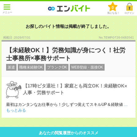
0
メニュー
気になる！
ログイン
お探しのバイト情報は掲載が終了しました。
掲載日 :2026
/
07
/
31
No.TEMPGT26-0482041
【未経験OK！】労務知識が身につく！社労
士事務所×事務サポート
派遣
職種未経験OK
ブランクOK
WEB登録・面接OK
【17時ピタ退社！】家庭とも両立OK！未経験OK×
人事・労務サポート
最初はカンタンなお仕事から！少しずつ覚えてスキルUP＆経験値
...
もっとみる
あなたの閲覧履歴からのオススメ