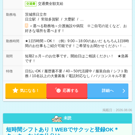
交通費全額支給
交通費
茨城県日立市
勤務地
日立駅
/
常陸多賀駅
/
大甕駅
/
…
＜選べる勤務地＞介護施設や病院 ※ご自宅の近くなど、お
好きな場所を選べます！
★1日5時間～OK！ （例）9:00～18:00のあいだ もちろん1日8時
勤務時間
間のお仕事もご紹介可能です！ご希望をお聞かせください！★
家庭の都合でお休みが必要な場合も遠慮なくご相談ください。
※週最低15時間以上の勤務が必要です
短期2ヵ月～のお仕事です。開始日はご相談ください！ ★急募
期間
です！
日払いOK
/
履歴書不要
/
40～50代活躍中
/
服装自由
/
シフト勤
特徴
務
/
10名以上の大量募集
/
電話対応なし
/
パソコンスキル不要
気になる！
応募する
詳細へ
掲載日：2026.08.06
未読
短時間シフトあり！WEBでサクッと登録OK＊