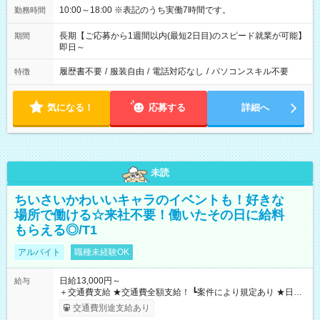
10:00～18:00 ※表記のうち実働7時間です。
勤務時間
長期【ご応募から1週間以内(最短2日目)のスピード就業が可能】
期間
即日～
履歴書不要
/
服装自由
/
電話対応なし
/
パソコンスキル不要
特徴
気になる！
応募する
詳細へ
未読
ちいさいかわいいキャラのイベントも！好きな
場所で働ける☆来社不要！働いたその日に給料
もらえる◎/T1
アルバイト
職種未経験OK
日給13,000円～
給与
＋交通費支給 ★交通費全額支給！ ┗案件により規定あり ★日払
いOK！（規定あり） ┗働いたその日に現金GET♪ お仕事後はコ
交通費別途支給あり
ンビニATMから 日払い分を引き落とせます！ 【試用期間】試