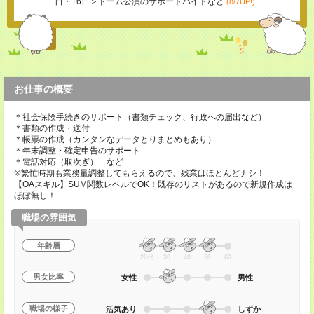
日・16日＞ドーム公演のサポートバイトなど
(8/7UP!)
お仕事の概要
＊社会保険手続きのサポート（書類チェック、行政への届出など）
＊書類の作成・送付
＊帳票の作成（カンタンなデータとりまとめもあり）
＊年末調整・確定申告のサポート
＊電話対応（取次ぎ） など
※繁忙時期も業務量調整してもらえるので、残業はほとんどナシ！
【OAスキル】SUM関数レベルでOK！既存のリストがあるので新規作成は
ほぼ無し！
職場の雰囲気
年齢層
20代
30
40
50
60
男女比率
女性
男性
職場の様子
活気あり
しずか