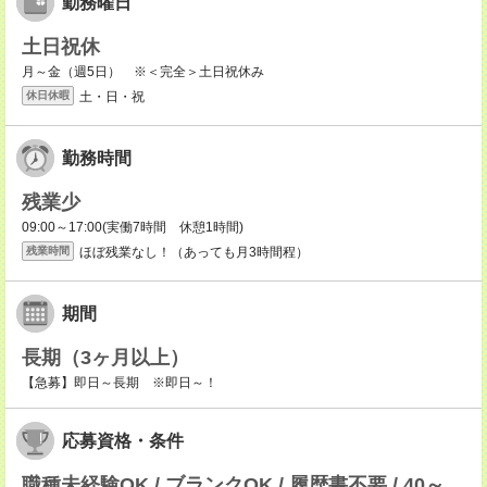
勤務曜日
土日祝休
月～金（週5日） ※＜完全＞土日祝休み
土・日・祝
休日休暇
勤務時間
残業少
09:00～17:00(実働7時間 休憩1時間)
ほぼ残業なし！（あっても月3時間程）
残業時間
期間
長期（3ヶ月以上）
【急募】即日～長期 ※即日～！
応募資格・条件
職種未経験OK / ブランクOK / 履歴書不要 / 40～