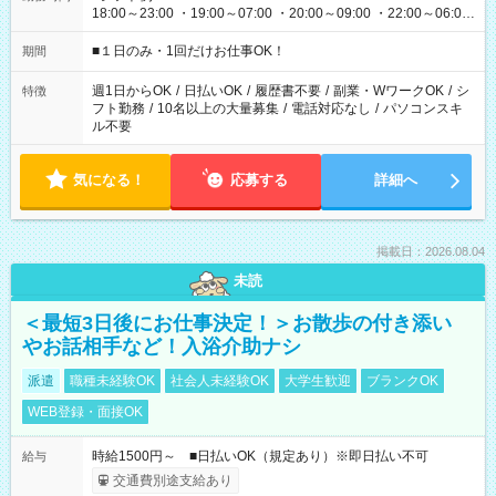
18:00～23:00 ・19:00～07:00 ・20:00～09:00 ・22:00～06:00
etc ★最短で3時間で5,120円のお仕事から 15時間で2万円近く稼
げるお仕事も！ ご希望のお時間に合わせてご紹介！ ※シフトは
■１日のみ・1回だけお仕事OK！
期間
現場によって異なります。 ※勿論、休憩時間はあるのでご安心
ください！
週1日からOK
/
日払いOK
/
履歴書不要
/
副業・WワークOK
/
シ
特徴
フト勤務
/
10名以上の大量募集
/
電話対応なし
/
パソコンスキ
ル不要
気になる！
応募する
詳細へ
掲載日：2026.08.04
未読
＜最短3日後にお仕事決定！＞お散歩の付き添い
やお話相手など！入浴介助ナシ
派遣
職種未経験OK
社会人未経験OK
大学生歓迎
ブランクOK
WEB登録・面接OK
時給1500円～ ■日払いOK（規定あり）※即日払い不可
給与
交通費別途支給あり