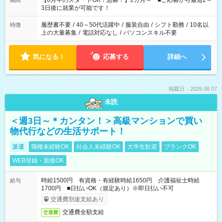
【8月中のスタートOK！急募！】2カ月～ ■ご応募から最短2～
期間
ね。 ※Wワーク希望の方へ 今ご覧のお仕事で希望する勤務時間
3日後に就業が可能です！
と、もう1つのお仕事の勤務時間。 合計で週40時間を超える場
合は応募できません。
履歴書不要
/
40～50代活躍中
/
服装自由
/
シフト勤務
/
10名以
特徴
上の大量募集
/
電話対応なし
/
パソコンスキル不要
気になる！
応募する
詳細へ
掲載日：2026.08.07
未読
＜週3日～＊カンタン！＞高級マンションで買い
物代行などの生活サポート！
派遣
職種未経験OK
社会人未経験OK
大学生歓迎
ブランクOK
WEB登録・面接OK
時給1500円 有資格・有経験時給1650円 介護福祉士時給
給与
1700円 ■日払いOK（規定あり）※即日払い不可
交通費別途支給あり
交通費全額支給
交通費