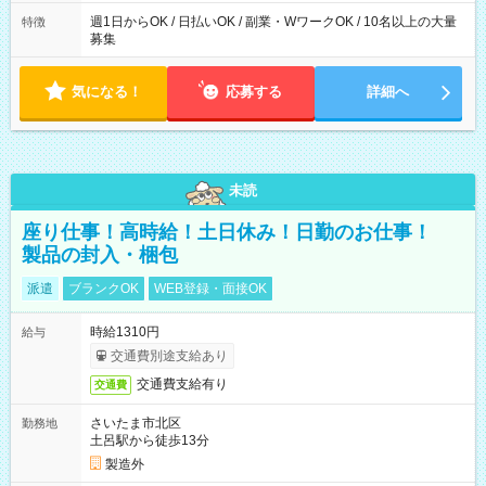
週1日からOK / 日払いOK / 副業・WワークOK / 10名以上の大量
特徴
募集
気になる！
応募する
詳細へ
未読
座り仕事！高時給！土日休み！日勤のお仕事！
製品の封入・梱包
派遣
ブランクOK
WEB登録・面接OK
時給1310円
給与
交通費別途支給あり
交通費支給有り
交通費
さいたま市北区
勤務地
土呂駅から徒歩13分
製造外