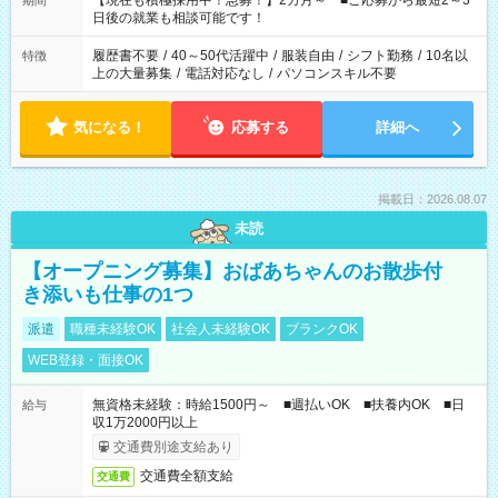
【現在も積極採用中！急募！】2カ月～ ■ご応募から最短2～3
期間
の方へ 今ご覧のお仕事で希望する勤務時間と、もう1つのお仕事
日後の就業も相談可能です！
の勤務時間。 合計で週40時間を超える場合は応募できません。
履歴書不要
/
40～50代活躍中
/
服装自由
/
シフト勤務
/
10名以
特徴
上の大量募集
/
電話対応なし
/
パソコンスキル不要
気になる！
応募する
詳細へ
掲載日：2026.08.07
未読
【オープニング募集】おばあちゃんのお散歩付
き添いも仕事の1つ
派遣
職種未経験OK
社会人未経験OK
ブランクOK
WEB登録・面接OK
無資格未経験：時給1500円～ ■週払いOK ■扶養内OK ■日
給与
収1万2000円以上
交通費別途支給あり
交通費全額支給
交通費