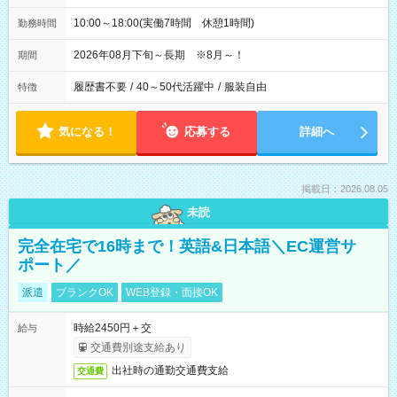
10:00～18:00(実働7時間 休憩1時間)
勤務時間
2026年08月下旬～長期 ※8月～！
期間
履歴書不要
/
40～50代活躍中
/
服装自由
特徴
気になる！
応募する
詳細へ
掲載日：2026.08.05
未読
完全在宅で16時まで！英語&日本語＼EC運営サ
ポート／
派遣
ブランクOK
WEB登録・面接OK
時給2450円＋交
給与
交通費別途支給あり
出社時の通勤交通費支給
交通費