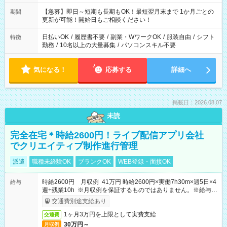
【急募】即日～短期も長期もOK！最短翌月末まで 1か月ごとの
期間
更新が可能！開始日もご相談ください！
日払いOK
/
履歴書不要
/
副業・WワークOK
/
服装自由
/
シフト
特徴
勤務
/
10名以上の大量募集
/
パソコンスキル不要
気になる！
応募する
詳細へ
掲載日：2026.08.07
未読
完全在宅＊時給2600円！ライブ配信アプリ会社
でクリエイティブ制作進行管理
派遣
職種未経験OK
ブランクOK
WEB登録・面接OK
時給2600円 月収例 41万円 時給2600円×実働7h30m×週5日×4
給与
週+残業10h ※月収例を保証するものではありません。※給与即
受取りサービス利用可（利用条件有）
交通費別途支給あり
1ヶ月3万円を上限として実費支給
交通費
30万円～
月収例