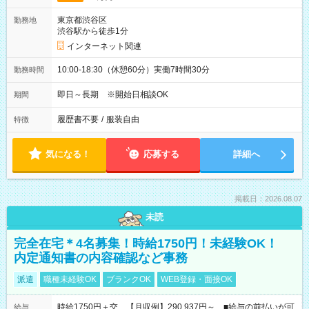
東京都渋谷区
勤務地
渋谷駅から徒歩1分
インターネット関連
10:00-18:30（休憩60分）実働7時間30分
勤務時間
即日～長期 ※開始日相談OK
期間
履歴書不要
/
服装自由
特徴
気になる！
応募する
詳細へ
掲載日：2026.08.07
未読
完全在宅＊4名募集！時給1750円！未経験OK！
内定通知書の内容確認など事務
派遣
職種未経験OK
ブランクOK
WEB登録・面接OK
時給1750円＋交 【月収例】290,937円～ ■給与の前払いが可
給与