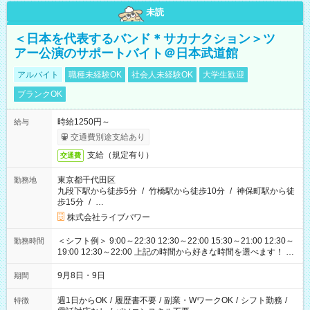
未読
＜日本を代表するバンド＊サカナクション＞ツ
アー公演のサポートバイト＠日本武道館
アルバイト
職種未経験OK
社会人未経験OK
大学生歓迎
ブランクOK
時給1250円～
給与
交通費別途支給あり
支給（規定有り）
交通費
東京都千代田区
勤務地
九段下駅から徒歩5分
/
竹橋駅から徒歩10分
/
神保町駅から徒
歩15分
/
…
株式会社ライブパワー
＜シフト例＞ 9:00～22:30 12:30～22:00 15:30～21:00 12:30～
勤務時間
19:00 12:30～22:00 上記の時間から好きな時間を選べます！ ※
時間は変更となる可能性があります
9月8日・9日
期間
週1日からOK
/
履歴書不要
/
副業・WワークOK
/
シフト勤務
/
特徴