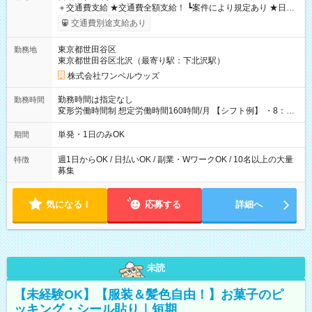
＋交通費支給 ★交通費全額支給！ ┗案件により規定あり ★日払
いOK！（規定あり） ┗働いたその日に現金GET♪ お仕事後はコ
交通費別途支給あり
ンビニATMから 日払い分を引き落とせます！ 【試用期間】試
用期間なし
東京都世田谷区
勤務地
東京都世田谷区北沢（最寄り駅：下北沢駅）
株式会社ワンベルウッズ
勤務時間は指定なし
勤務時間
変形労働時間制 想定労働時間160時間/月 【シフト例】 ・8：00
～21：00
単発・1日のみOK
期間
週1日からOK / 日払いOK / 副業・WワークOK / 10名以上の大量
特徴
募集
気になる！
応募する
詳細へ
未読
【未経験OK】【服装＆髪色自由！】お菓子のピ
ッキング・シール貼り｜短期