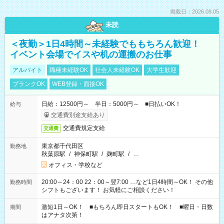
掲載日：2026.08.05
未読
＜夜勤＞1日4時間～未経験でももちろん歓迎！
イベント会場でイスや机の運搬のお仕事
アルバイト
職種未経験OK
社会人未経験OK
大学生歓迎
ブランクOK
WEB登録・面接OK
日給：12500円～ 半日：5000円～ ■日払いOK！
給与
交通費別途支給あり
交通費規定支給
交通費
東京都千代田区
勤務地
秋葉原駅
/
神保町駅
/
麹町駅
/
…
オフィス・学校など
20:00～24：00 22：00～翌7:00 …など1日4時間～OK！ その他
勤務時間
シフトもございます！ お気軽にご相談ください！
激短1日～OK！ ■もちろん即日スタートもOK！ ■曜日・日数
期間
はアナタ次第！