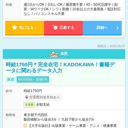
週1日からOK
/
日払いOK
/
履歴書不要
/
40～50代活躍中
/
副
特徴
業・WワークOK
/
シフト勤務
/
10名以上の大量募集
/
電話対応
なし
/
パソコンスキル不要
気になる！
応募する
詳細へ
掲載日：2026.08.07
未読
時給1750円＊完全在宅！KADOKAWA！書籍デ
ータに関わるデータ入力
派遣
WEB登録・面接OK
時給1750円
給与
交通費別途支給あり
全額支給
交通費
東京都千代田区
勤務地
飯田橋駅から徒歩3分
/
九段下駅から徒歩7分
【大手出版社】出版事業・ゲーム事業・アニメ・映像事業