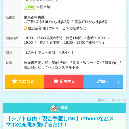
全額支給
交通費
東京都中央区
勤務地
八丁堀(東京都)駅から徒歩2分
/
茅場町駅から徒歩6分
建設業界向けのAIサービスの提供など
10:00～17:00(実働6時間 休憩1時間) ※定時：10:00～
勤務時間
19:00（※終わりの時間：16:00～19:00で相談可！）
【急募】即日～長期 ※8月～！
期間
履歴書不要
/
40～50代活躍中
/
副業・WワークOK
/
服装自由
/
特徴
電話対応なし
/
パソコンスキル不要
気になる！
応募する
詳細へ
掲載日：2026.07.30
未読
【シフト自由・現金手渡しOK】iPhoneなどス
マホの充電を繋げるだけ！