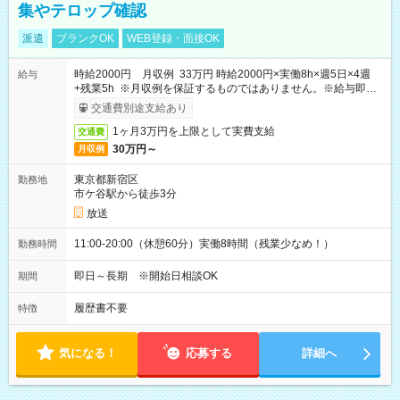
集やテロップ確認
派遣
ブランクOK
WEB登録・面接OK
時給2000円 月収例 33万円 時給2000円×実働8h×週5日×4週
給与
+残業5h ※月収例を保証するものではありません。※給与即受
取りサービス利用可（利用条件有）
交通費別途支給あり
1ヶ月3万円を上限として実費支給
交通費
30万円～
月収例
東京都新宿区
勤務地
市ケ谷駅から徒歩3分
放送
11:00-20:00（休憩60分）実働8時間（残業少なめ！）
勤務時間
即日～長期 ※開始日相談OK
期間
履歴書不要
特徴
気になる！
応募する
詳細へ