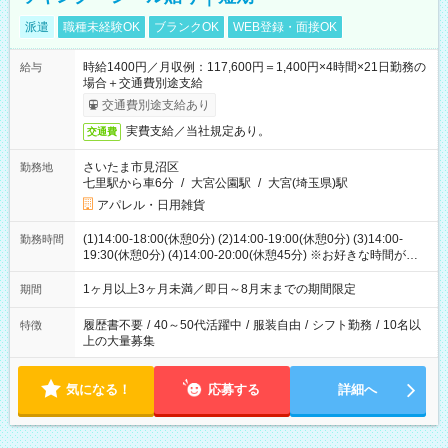
派遣
職種未経験OK
ブランクOK
WEB登録・面接OK
時給1400円／月収例：117,600円＝1,400円×4時間×21日勤務の
給与
場合＋交通費別途支給
交通費別途支給あり
実費支給／当社規定あり。
交通費
さいたま市見沼区
勤務地
七里駅から車6分
/
大宮公園駅
/
大宮(埼玉県)駅
アパレル・日用雑貨
(1)14:00-18:00(休憩0分) (2)14:00-19:00(休憩0分) (3)14:00-
勤務時間
19:30(休憩0分) (4)14:00-20:00(休憩45分) ※お好きな時間が選べ
ます
1ヶ月以上3ヶ月未満／即日～8月末までの期間限定
期間
履歴書不要
/
40～50代活躍中
/
服装自由
/
シフト勤務
/
10名以
特徴
上の大量募集
気になる！
応募する
詳細へ