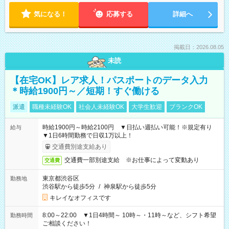
気になる！
応募する
詳細へ
掲載日：2026.08.05
未読
【在宅OK】レア求人！パスポートのデータ入力
＊時給1900円～／短期！すぐ働ける
派遣
職種未経験OK
社会人未経験OK
大学生歓迎
ブランクOK
時給1900円～時給2100円 ▼日払い週払い可能！※規定有り
給与
▼1日6時間勤務で日収1万以上！
交通費別途支給あり
交通費一部別途支給 ※お仕事によって変動あり
交通費
東京都渋谷区
勤務地
渋谷駅から徒歩5分
/
神泉駅から徒歩5分
キレイなオフィスです
8:00～22:00 ▼1日4時間～ 10時～・11時～など、シフト希望
勤務時間
ご相談ください！