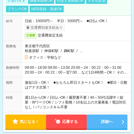
アルバイト
職種未経験OK
社会人未経験OK
大学生歓迎
ブランクOK
WEB登録・面接OK
日給：10000円～ 半日：5000円～ ■日払いOK！
給与
交通費別途支給あり
交通費規定支給
交通費
東京都千代田区
勤務地
秋葉原駅
/
神保町駅
/
麹町駅
/
…
オフィス・学校など
09:00～18:00 09:00～13:00 20:00～24：00 22：00～31:00
勤務時間
20:00～24：00 22：00～翌7:00 …など1日4時間～OK！ その他
シフトもございます！ お気軽にご相談ください！
激短1日～OK！ ■もちろん即日スタートもOK！ ■曜日・日数
期間
はアナタ次第！
週1日からOK
/
日払いOK
/
履歴書不要
/
40～50代活躍中
/
副
特徴
業・WワークOK
/
シフト勤務
/
10名以上の大量募集
/
電話対応
なし
/
パソコンスキル不要
気になる！
応募する
詳細へ