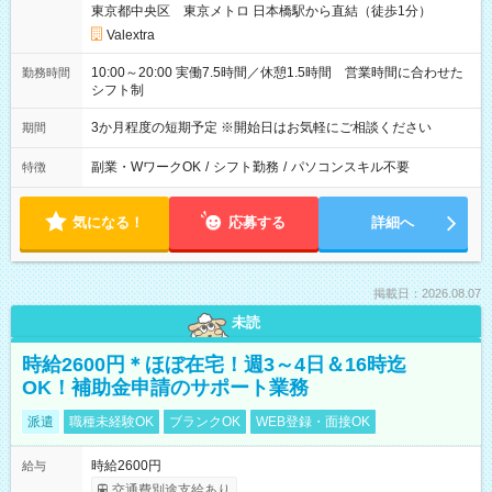
東京都中央区 東京メトロ 日本橋駅から直結（徒歩1分）
Valextra
10:00～20:00 実働7.5時間／休憩1.5時間 営業時間に合わせた
勤務時間
シフト制
3か月程度の短期予定 ※開始日はお気軽にご相談ください
期間
副業・WワークOK
/
シフト勤務
/
パソコンスキル不要
特徴
気になる！
応募する
詳細へ
掲載日：2026.08.07
未読
時給2600円＊ほぼ在宅！週3～4日＆16時迄
OK！補助金申請のサポート業務
派遣
職種未経験OK
ブランクOK
WEB登録・面接OK
時給2600円
給与
交通費別途支給あり