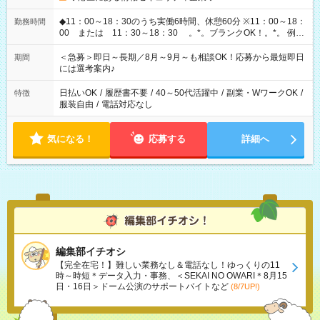
◆11：00～18：30のうち実働6時間、休憩60分 ※11：00～18：
勤務時間
00 または 11：30～18：30 。*。ブランクOK！。*。 例え
ば前職が、 在宅/財団法人/事務/コールセンター/受付/販売/カフェ
スタッフ スイーツ販売/ホテルフロント/化粧品販売/など 様々な
＜急募＞即日～長期／8月～9月～も相談OK！応募から最短即日
期間
業界から入社して活躍されています♪
には選考案内♪
日払いOK
/
履歴書不要
/
40～50代活躍中
/
副業・WワークOK
/
特徴
服装自由
/
電話対応なし
気になる！
応募する
詳細へ
編集部イチオシ
【完全在宅！】難しい業務なし＆電話なし！ゆっくりの11
時～時短＊データ入力・事務、＜SEKAI NO OWARI＊8月15
日・16日＞ドーム公演のサポートバイトなど
(8/7UP!)