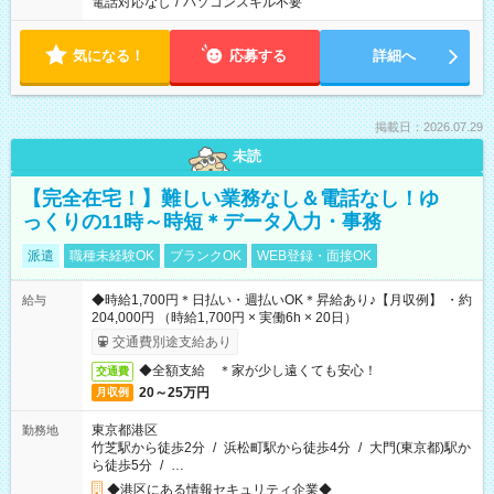
電話対応なし
/
パソコンスキル不要
気になる！
応募する
詳細へ
掲載日：2026.07.29
未読
【完全在宅！】難しい業務なし＆電話なし！ゆ
っくりの11時～時短＊データ入力・事務
派遣
職種未経験OK
ブランクOK
WEB登録・面接OK
◆時給1,700円＊日払い・週払いOK＊昇給あり♪【月収例】 ・約
給与
204,000円 （時給1,700円 × 実働6h × 20日）
交通費別途支給あり
◆全額支給 ＊家が少し遠くても安心！
交通費
20～25万円
月収例
東京都港区
勤務地
竹芝駅から徒歩2分
/
浜松町駅から徒歩4分
/
大門(東京都)駅か
ら徒歩5分
/
…
◆港区にある情報セキュリティ企業◆