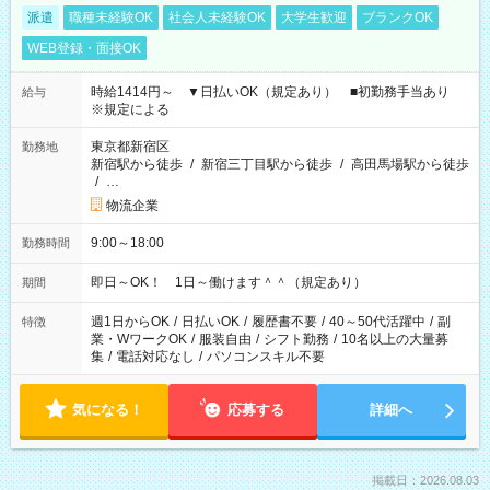
派遣
職種未経験OK
社会人未経験OK
大学生歓迎
ブランクOK
WEB登録・面接OK
時給1414円～ ▼日払いOK（規定あり） ■初勤務手当あり
給与
※規定による
東京都新宿区
勤務地
新宿駅から徒歩
/
新宿三丁目駅から徒歩
/
高田馬場駅から徒歩
/
…
物流企業
9:00～18:00
勤務時間
即日～OK！ 1日～働けます＾＾（規定あり）
期間
週1日からOK
/
日払いOK
/
履歴書不要
/
40～50代活躍中
/
副
特徴
業・WワークOK
/
服装自由
/
シフト勤務
/
10名以上の大量募
集
/
電話対応なし
/
パソコンスキル不要
気になる！
応募する
詳細へ
掲載日：2026.08.03