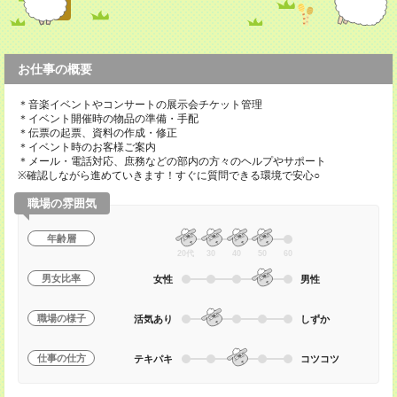
お仕事の概要
＊音楽イベントやコンサートの展示会チケット管理
＊イベント開催時の物品の準備・手配
＊伝票の起票、資料の作成・修正
＊イベント時のお客様ご案内
＊メール・電話対応、庶務などの部内の方々のヘルプやサポート
※確認しながら進めていきます！すぐに質問できる環境で安心○
職場の雰囲気
年齢層
20代
30
40
50
60
男女比率
女性
男性
職場の様子
活気あり
しずか
仕事の仕方
テキパキ
コツコツ