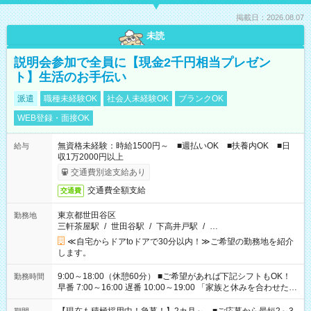
掲載日：2026.08.07
未読
説明会参加で全員に【現金2千円相当プレゼン
ト】生活のお手伝い
派遣
職種未経験OK
社会人未経験OK
ブランクOK
WEB登録・面接OK
無資格未経験：時給1500円～ ■週払いOK ■扶養内OK ■日
給与
収1万2000円以上
交通費別途支給あり
交通費全額支給
交通費
東京都世田谷区
勤務地
三軒茶屋駅
/
世田谷駅
/
下高井戸駅
/
…
≪自宅からドアtoドアで30分以内！≫ご希望の勤務地を紹介
します。
9:00～18:00（休憩60分） ■ご希望があれば下記シフトもOK！
勤務時間
早番 7:00～16:00 遅番 10:00～19:00 「家族と休みを合わせた
い」 「余裕を持って夕飯の準備がしたい」 「できれば残業はし
たくない」 など、ご希望を教えてくださいね。 ※Wワーク希望