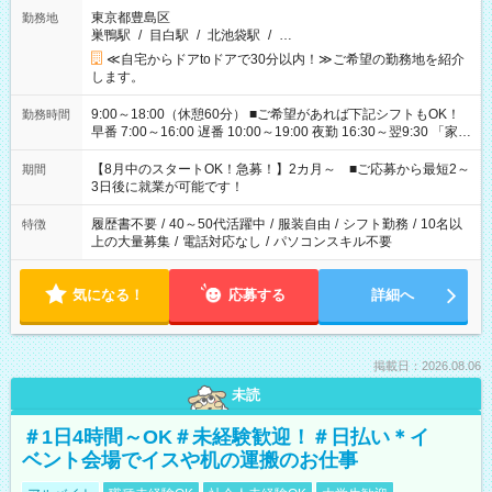
東京都豊島区
勤務地
巣鴨駅
/
目白駅
/
北池袋駅
/
…
≪自宅からドアtoドアで30分以内！≫ご希望の勤務地を紹介
します。
9:00～18:00（休憩60分） ■ご希望があれば下記シフトもOK！
勤務時間
早番 7:00～16:00 遅番 10:00～19:00 夜勤 16:30～翌9:30 「家族
と休みを合わせたい」 「余裕を持って夕飯の準備がしたい」
「できれば残業はしたくない」 など、ご希望を教えてください
【8月中のスタートOK！急募！】2カ月～ ■ご応募から最短2～
期間
ね。 ※Wワーク希望の方へ 今ご覧のお仕事で希望する勤務時間
3日後に就業が可能です！
と、もう1つのお仕事の勤務時間。 合計で週40時間を超える場
合は応募できません。
履歴書不要
/
40～50代活躍中
/
服装自由
/
シフト勤務
/
10名以
特徴
上の大量募集
/
電話対応なし
/
パソコンスキル不要
気になる！
応募する
詳細へ
掲載日：2026.08.06
未読
＃1日4時間～OK＃未経験歓迎！＃日払い＊イ
ベント会場でイスや机の運搬のお仕事