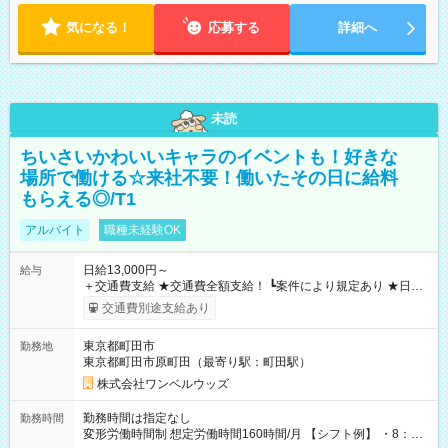
気になる！
応募する
詳細へ
未読
ちいさいかわいいキャラのイベントも！好きな
場所で働ける☆来社不要！働いたその日に給料
もらえる◎/T1
アルバイト
職種未経験OK
日給13,000円～
給与
＋交通費支給 ★交通費全額支給！ ┗案件により規定あり ★日払
いOK！（規定あり） ┗働いたその日に現金GET♪ お仕事後はコ
交通費別途支給あり
ンビニATMから 日払い分を引き落とせます！ 【試用期間】試
用期間なし
東京都町田市
勤務地
東京都町田市原町田（最寄り駅：町田駅）
株式会社ワンベルウッズ
勤務時間は指定なし
勤務時間
変形労働時間制 想定労働時間160時間/月 【シフト例】 ・8：00