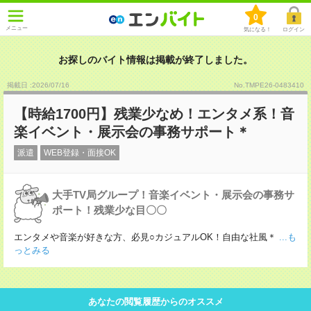
0
メニュー
気になる！
ログイン
お探しのバイト情報は掲載が終了しました。
掲載日 :2026
/
07
/
16
No.TMPE26-0483410
【時給1700円】残業少なめ！エンタメ系！音
楽イベント・展示会の事務サポート＊
派遣
WEB登録・面接OK
大手TV局グループ！音楽イベント・展示会の事務サ
ポート！残業少な目〇〇
エンタメや音楽が好きな方、必見○カジュアルOK！自由な社風＊
...も
っとみる
あなたの閲覧履歴からのオススメ