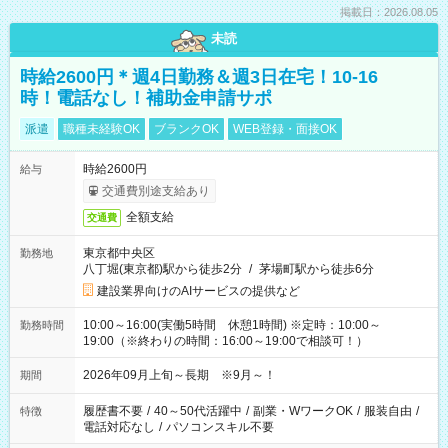
掲載日：2026.08.05
未読
時給2600円＊週4日勤務＆週3日在宅！10-16
時！電話なし！補助金申請サポ
派遣
職種未経験OK
ブランクOK
WEB登録・面接OK
時給2600円
給与
交通費別途支給あり
全額支給
交通費
東京都中央区
勤務地
八丁堀(東京都)駅から徒歩2分
/
茅場町駅から徒歩6分
建設業界向けのAIサービスの提供など
10:00～16:00(実働5時間 休憩1時間) ※定時：10:00～
勤務時間
19:00（※終わりの時間：16:00～19:00で相談可！）
2026年09月上旬～長期 ※9月～！
期間
履歴書不要
/
40～50代活躍中
/
副業・WワークOK
/
服装自由
/
特徴
電話対応なし
/
パソコンスキル不要