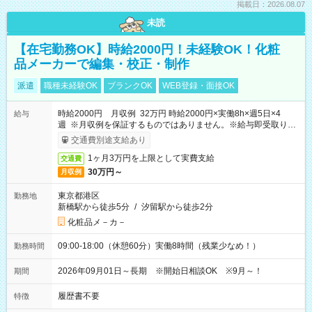
掲載日：2026.08.07
未読
【在宅勤務OK】時給2000円！未経験OK！化粧
品メーカーで編集・校正・制作
派遣
職種未経験OK
ブランクOK
WEB登録・面接OK
時給2000円 月収例 32万円 時給2000円×実働8h×週5日×4
給与
週 ※月収例を保証するものではありません。※給与即受取りサ
ービス利用可（利用条件有）
交通費別途支給あり
1ヶ月3万円を上限として実費支給
交通費
30万円～
月収例
東京都港区
勤務地
新橋駅から徒歩5分
/
汐留駅から徒歩2分
化粧品メ－カ－
09:00-18:00（休憩60分）実働8時間（残業少なめ！）
勤務時間
2026年09月01日～長期 ※開始日相談OK ※9月～！
期間
履歴書不要
特徴