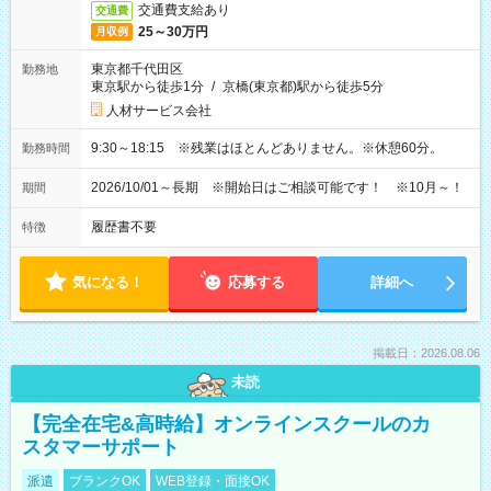
交通費支給あり
交通費
25～30万円
月収例
東京都千代田区
勤務地
東京駅から徒歩1分
/
京橋(東京都)駅から徒歩5分
人材サービス会社
9:30～18:15 ※残業はほとんどありません。※休憩60分。
勤務時間
2026/10/01～長期 ※開始日はご相談可能です！ ※10月～！
期間
履歴書不要
特徴
気になる！
応募する
詳細へ
掲載日：2026.08.06
未読
【完全在宅&高時給】オンラインスクールのカ
スタマーサポート
派遣
ブランクOK
WEB登録・面接OK