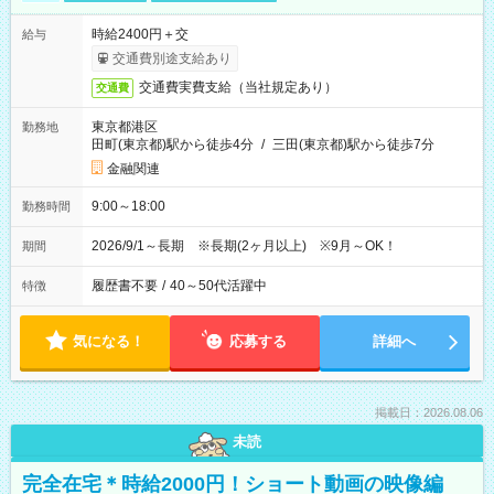
時給2400円＋交
給与
交通費別途支給あり
交通費実費支給（当社規定あり）
交通費
東京都港区
勤務地
田町(東京都)駅から徒歩4分
/
三田(東京都)駅から徒歩7分
金融関連
9:00～18:00
勤務時間
2026/9/1～長期 ※長期(2ヶ月以上) ※9月～OK！
期間
履歴書不要
/
40～50代活躍中
特徴
気になる！
応募する
詳細へ
掲載日：2026.08.06
未読
完全在宅＊時給2000円！ショート動画の映像編