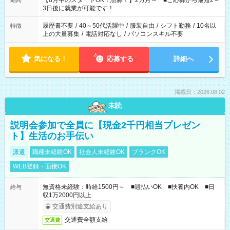
【8月中のスタートOK！急募！】2カ月～ ■ご応募から最短2～
期間
ね。 ※Wワーク希望の方へ 今ご覧のお仕事で希望する勤務時間
3日後に就業が可能です！
と、もう1つのお仕事の勤務時間。 合計で週40時間を超える場
合は応募できません。
履歴書不要
/
40～50代活躍中
/
服装自由
/
シフト勤務
/
10名以
特徴
上の大量募集
/
電話対応なし
/
パソコンスキル不要
気になる！
応募する
詳細へ
掲載日：2026.08.02
未読
説明会参加で全員に【現金2千円相当プレゼン
ト】生活のお手伝い
派遣
職種未経験OK
社会人未経験OK
ブランクOK
WEB登録・面接OK
無資格未経験：時給1500円～ ■週払いOK ■扶養内OK ■日
給与
収1万2000円以上
交通費別途支給あり
交通費全額支給
交通費