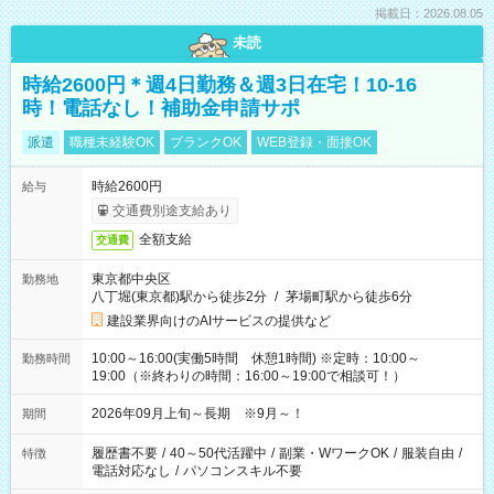
掲載日：2026.08.05
未読
時給2600円＊週4日勤務＆週3日在宅！10-16
時！電話なし！補助金申請サポ
派遣
職種未経験OK
ブランクOK
WEB登録・面接OK
時給2600円
給与
交通費別途支給あり
全額支給
交通費
東京都中央区
勤務地
八丁堀(東京都)駅から徒歩2分
/
茅場町駅から徒歩6分
建設業界向けのAIサービスの提供など
10:00～16:00(実働5時間 休憩1時間) ※定時：10:00～
勤務時間
19:00（※終わりの時間：16:00～19:00で相談可！）
2026年09月上旬～長期 ※9月～！
期間
履歴書不要
/
40～50代活躍中
/
副業・WワークOK
/
服装自由
/
特徴
電話対応なし
/
パソコンスキル不要