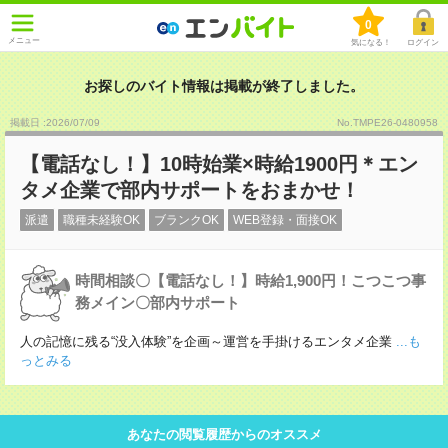
0
メニュー
気になる！
ログイン
お探しのバイト情報は掲載が終了しました。
掲載日 :2026
/
07
/
09
No.TMPE26-0480958
【電話なし！】10時始業×時給1900円＊エン
タメ企業で部内サポートをおまかせ！
派遣
職種未経験OK
ブランクOK
WEB登録・面接OK
時間相談〇【電話なし！】時給1,900円！こつこつ事
務メイン〇部内サポート
人の記憶に残る“没入体験”を企画～運営を手掛けるエンタメ企業
...も
っとみる
あなたの閲覧履歴からのオススメ