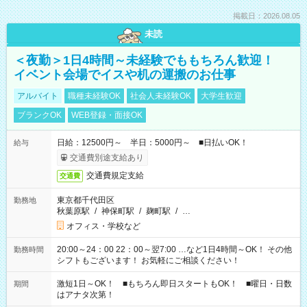
掲載日：2026.08.05
未読
＜夜勤＞1日4時間～未経験でももちろん歓迎！
イベント会場でイスや机の運搬のお仕事
アルバイト
職種未経験OK
社会人未経験OK
大学生歓迎
ブランクOK
WEB登録・面接OK
日給：12500円～ 半日：5000円～ ■日払いOK！
給与
交通費別途支給あり
交通費規定支給
交通費
東京都千代田区
勤務地
秋葉原駅
/
神保町駅
/
麹町駅
/
…
オフィス・学校など
20:00～24：00 22：00～翌7:00 …など1日4時間～OK！ その他
勤務時間
シフトもございます！ お気軽にご相談ください！
激短1日～OK！ ■もちろん即日スタートもOK！ ■曜日・日数
期間
はアナタ次第！