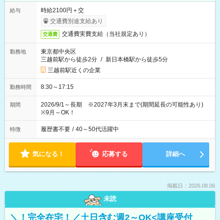
時給2100円＋交
給与
交通費別途支給あり
交通費実費支給（当社規定あり）
交通費
東京都中央区
勤務地
三越前駅から徒歩2分
/
新日本橋駅から徒歩5分
三越前駅近くの企業
8:30～17:15
勤務時間
2026/9/1～長期 ※2027年3月末まで(期間延長の可能性あり)
期間
※9月～OK！
履歴書不要
/
40～50代活躍中
特徴
気になる！
応募する
詳細へ
掲載日：2026.08.06
未読
＼！完全在宅！／土日含む週2～OK<講座受付