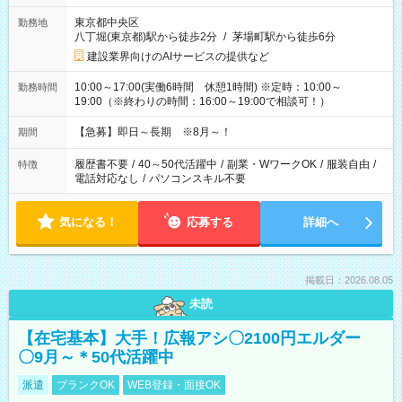
東京都中央区
勤務地
八丁堀(東京都)駅から徒歩2分
/
茅場町駅から徒歩6分
建設業界向けのAIサービスの提供など
10:00～17:00(実働6時間 休憩1時間) ※定時：10:00～
勤務時間
19:00（※終わりの時間：16:00～19:00で相談可！）
【急募】即日～長期 ※8月～！
期間
履歴書不要
/
40～50代活躍中
/
副業・WワークOK
/
服装自由
/
特徴
電話対応なし
/
パソコンスキル不要
気になる！
応募する
詳細へ
掲載日：2026.08.05
未読
【在宅基本】大手！広報アシ〇2100円エルダー
〇9月～＊50代活躍中
派遣
ブランクOK
WEB登録・面接OK