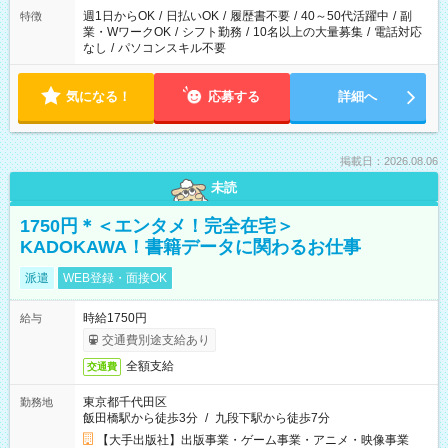
週1日からOK
/
日払いOK
/
履歴書不要
/
40～50代活躍中
/
副
特徴
業・WワークOK
/
シフト勤務
/
10名以上の大量募集
/
電話対応
なし
/
パソコンスキル不要
気になる！
応募する
詳細へ
掲載日：2026.08.06
未読
1750円＊＜エンタメ！完全在宅＞
KADOKAWA！書籍データに関わるお仕事
派遣
WEB登録・面接OK
時給1750円
給与
交通費別途支給あり
全額支給
交通費
東京都千代田区
勤務地
飯田橋駅から徒歩3分
/
九段下駅から徒歩7分
【大手出版社】出版事業・ゲーム事業・アニメ・映像事業