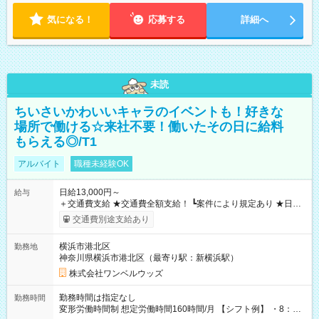
気になる！
応募する
詳細へ
未読
ちいさいかわいいキャラのイベントも！好きな
場所で働ける☆来社不要！働いたその日に給料
もらえる◎/T1
アルバイト
職種未経験OK
日給13,000円～
給与
＋交通費支給 ★交通費全額支給！ ┗案件により規定あり ★日払
いOK！（規定あり） ┗働いたその日に現金GET♪ お仕事後はコ
交通費別途支給あり
ンビニATMから 日払い分を引き落とせます！ 【試用期間】試
用期間なし
横浜市港北区
勤務地
神奈川県横浜市港北区（最寄り駅：新横浜駅）
株式会社ワンベルウッズ
勤務時間は指定なし
勤務時間
変形労働時間制 想定労働時間160時間/月 【シフト例】 ・8：00