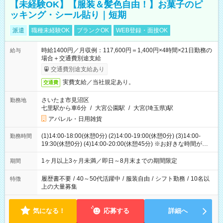
【未経験OK】【服装＆髪色自由！】お菓子のピ
ッキング・シール貼り｜短期
派遣
職種未経験OK
ブランクOK
WEB登録・面接OK
時給1400円／月収例：117,600円＝1,400円×4時間×21日勤務の
給与
場合＋交通費別途支給
交通費別途支給あり
実費支給／当社規定あり。
交通費
さいたま市見沼区
勤務地
七里駅から車6分
/
大宮公園駅
/
大宮(埼玉県)駅
アパレル・日用雑貨
(1)14:00-18:00(休憩0分) (2)14:00-19:00(休憩0分) (3)14:00-
勤務時間
19:30(休憩0分) (4)14:00-20:00(休憩45分) ※お好きな時間が選べ
ます
1ヶ月以上3ヶ月未満／即日～8月末までの期間限定
期間
履歴書不要
/
40～50代活躍中
/
服装自由
/
シフト勤務
/
10名以
特徴
上の大量募集
気になる！
応募する
詳細へ