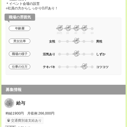
＊イベント会場の設営
○社員の方からしっかりOJTあり！
職場の雰囲気
年齢層
20代
30
40
50
60
男女比率
女性
男性
職場の様子
活気あり
しずか
仕事の仕方
テキパキ
コツコツ
募集情報
給与
時給1900円 月収例 266,000円
交通費別途支給あり