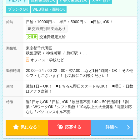
アルバイト
職種未経験OK
社会人未経験OK
大学生歓迎
ブランクOK
WEB登録・面接OK
日給：10000円～ 半日：5000円～ ■日払いOK！
給与
交通費別途支給あり
交通費規定支給
交通費
東京都千代田区
勤務地
秋葉原駅
/
神保町駅
/
麹町駅
/
…
オフィス・学校など
20:00～24：00 22：00～翌7:00 …など1日4時間～OK！ その他
勤務時間
シフトもございます！ お気軽にご相談ください！
激短1日～OK！ ■もちろん即日スタートもOK！ ■曜日・日数
期間
はアナタ次第！
週1日からOK
/
日払いOK
/
履歴書不要
/
40～50代活躍中
/
副
特徴
業・WワークOK
/
シフト勤務
/
10名以上の大量募集
/
電話対応
なし
/
パソコンスキル不要
気になる！
応募する
詳細へ