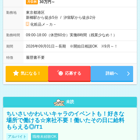
30万円～
月収例
東京都港区
勤務地
新橋駅から徒歩5分
/
汐留駅から徒歩2分
化粧品メ－カ－
09:00-18:00（休憩60分）実働8時間（残業少なめ！）
勤務時間
2026年09月01日～長期 ※開始日相談OK ※9月～！
期間
履歴書不要
特徴
気になる！
応募する
詳細へ
未読
ちいさいかわいいキャラのイベントも！好きな
場所で働ける☆来社不要！働いたその日に給料
もらえる◎/T1
アルバイト
職種未経験OK