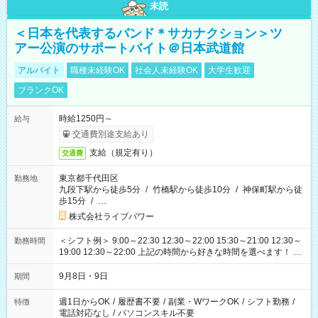
未読
＜日本を代表するバンド＊サカナクション＞ツ
アー公演のサポートバイト＠日本武道館
アルバイト
職種未経験OK
社会人未経験OK
大学生歓迎
ブランクOK
時給1250円～
給与
交通費別途支給あり
支給（規定有り）
交通費
東京都千代田区
勤務地
九段下駅から徒歩5分
/
竹橋駅から徒歩10分
/
神保町駅から徒
歩15分
/
…
株式会社ライブパワー
＜シフト例＞ 9:00～22:30 12:30～22:00 15:30～21:00 12:30～
勤務時間
19:00 12:30～22:00 上記の時間から好きな時間を選べます！ ※
時間は変更となる可能性があります
9月8日・9日
期間
週1日からOK
/
履歴書不要
/
副業・WワークOK
/
シフト勤務
/
特徴
電話対応なし
/
パソコンスキル不要