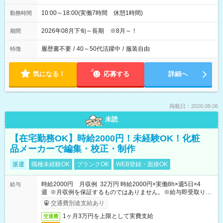
10:00～18:00(実働7時間 休憩1時間)
勤務時間
2026年08月下旬～長期 ※8月～！
期間
履歴書不要
/
40～50代活躍中
/
服装自由
特徴
気になる！
応募する
詳細へ
掲載日：2026.08.06
未読
【在宅勤務OK】時給2000円！未経験OK！化粧
品メーカーで編集・校正・制作
派遣
職種未経験OK
ブランクOK
WEB登録・面接OK
時給2000円 月収例 32万円 時給2000円×実働8h×週5日×4
給与
週 ※月収例を保証するものではありません。※給与即受取りサ
ービス利用可（利用条件有）
交通費別途支給あり
1ヶ月3万円を上限として実費支給
交通費