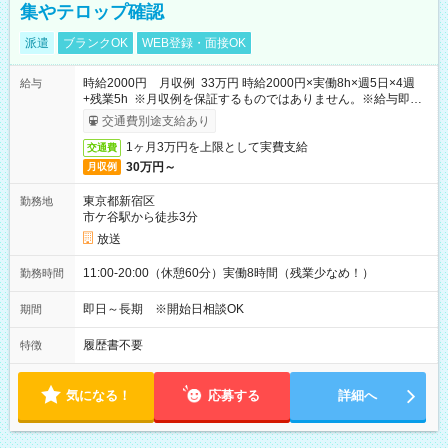
集やテロップ確認
派遣
ブランクOK
WEB登録・面接OK
時給2000円 月収例 33万円 時給2000円×実働8h×週5日×4週
給与
+残業5h ※月収例を保証するものではありません。※給与即受
取りサービス利用可（利用条件有）
交通費別途支給あり
1ヶ月3万円を上限として実費支給
交通費
30万円～
月収例
東京都新宿区
勤務地
市ケ谷駅から徒歩3分
放送
11:00-20:00（休憩60分）実働8時間（残業少なめ！）
勤務時間
即日～長期 ※開始日相談OK
期間
履歴書不要
特徴
気になる！
応募する
詳細へ