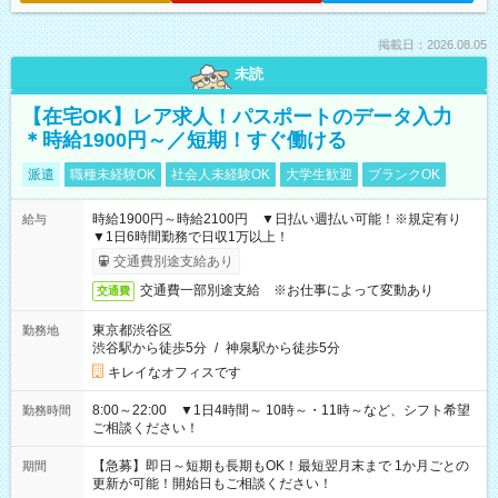
掲載日：2026.08.05
未読
【在宅OK】レア求人！パスポートのデータ入力
＊時給1900円～／短期！すぐ働ける
派遣
職種未経験OK
社会人未経験OK
大学生歓迎
ブランクOK
時給1900円～時給2100円 ▼日払い週払い可能！※規定有り
給与
▼1日6時間勤務で日収1万以上！
交通費別途支給あり
交通費一部別途支給 ※お仕事によって変動あり
交通費
東京都渋谷区
勤務地
渋谷駅から徒歩5分
/
神泉駅から徒歩5分
キレイなオフィスです
8:00～22:00 ▼1日4時間～ 10時～・11時～など、シフト希望
勤務時間
ご相談ください！
【急募】即日～短期も長期もOK！最短翌月末まで 1か月ごとの
期間
更新が可能！開始日もご相談ください！