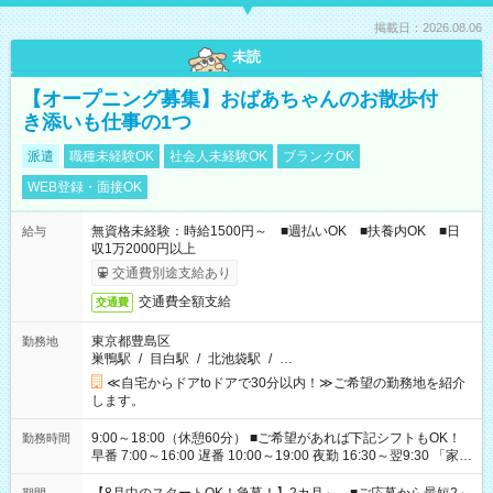
掲載日：2026.08.06
未読
【オープニング募集】おばあちゃんのお散歩付
き添いも仕事の1つ
派遣
職種未経験OK
社会人未経験OK
ブランクOK
WEB登録・面接OK
無資格未経験：時給1500円～ ■週払いOK ■扶養内OK ■日
給与
収1万2000円以上
交通費別途支給あり
交通費全額支給
交通費
東京都豊島区
勤務地
巣鴨駅
/
目白駅
/
北池袋駅
/
…
≪自宅からドアtoドアで30分以内！≫ご希望の勤務地を紹介
します。
9:00～18:00（休憩60分） ■ご希望があれば下記シフトもOK！
勤務時間
早番 7:00～16:00 遅番 10:00～19:00 夜勤 16:30～翌9:30 「家族
と休みを合わせたい」 「余裕を持って夕飯の準備がしたい」
「できれば残業はしたくない」 など、ご希望を教えてください