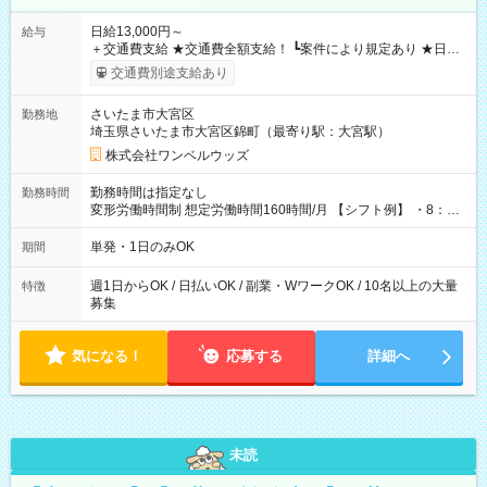
日給13,000円～
給与
＋交通費支給 ★交通費全額支給！ ┗案件により規定あり ★日払
いOK！（規定あり） ┗働いたその日に現金GET♪ お仕事後はコ
交通費別途支給あり
ンビニATMから 日払い分を引き落とせます！ 【試用期間】試
用期間なし
さいたま市大宮区
勤務地
埼玉県さいたま市大宮区錦町（最寄り駅：大宮駅）
株式会社ワンベルウッズ
勤務時間は指定なし
勤務時間
変形労働時間制 想定労働時間160時間/月 【シフト例】 ・8：00
～21：00
単発・1日のみOK
期間
週1日からOK / 日払いOK / 副業・WワークOK / 10名以上の大量
特徴
募集
気になる！
応募する
詳細へ
未読