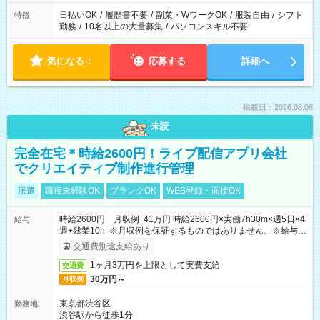
日払いOK
/
履歴書不要
/
副業・WワークOK
/
服装自由
/
シフト
特徴
勤務
/
10名以上の大量募集
/
パソコンスキル不要
気になる！
応募する
詳細へ
掲載日：2026.08.06
未読
完全在宅＊時給2600円！ライブ配信アプリ会社
でクリエイティブ制作進行管理
派遣
職種未経験OK
ブランクOK
WEB登録・面接OK
時給2600円 月収例 41万円 時給2600円×実働7h30m×週5日×4
給与
週+残業10h ※月収例を保証するものではありません。※給与即
受取りサービス利用可（利用条件有）
交通費別途支給あり
1ヶ月3万円を上限として実費支給
交通費
30万円～
月収例
東京都渋谷区
勤務地
渋谷駅から徒歩1分