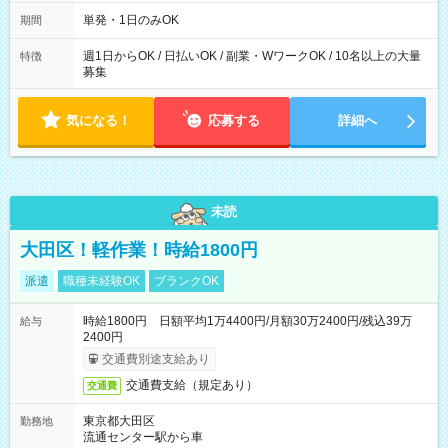
～21：00
単発・1日のみOK
期間
週1日からOK / 日払いOK / 副業・WワークOK / 10名以上の大量
特徴
募集
気になる！
応募する
詳細へ
未読
大田区！軽作業！時給1800円
派遣
職種未経験OK
ブランクOK
時給1800円 日額平均1万4400円/月額30万2400円/残込39万
給与
2400円
交通費別途支給あり
交通費支給（規定あり）
交通費
東京都大田区
勤務地
流通センター駅から車