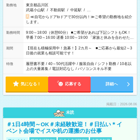
東京都品川区
勤務地
武蔵小山駅
/
不動前駅
/
中延駅
/
…
≪自宅からドアtoドアで30分以内！≫ご希望の勤務地を紹介
します。
9:00～18:00（休憩60分） ■ご希望があれば下記シフトもOK！
勤務時間
早番 7:00～16:00 遅番 10:00～19:00 「家族と休みを合わせた
い」 「余裕を持って夕飯の準備がしたい」 「できれば残業はし
たくない」 など、ご希望を教えてくださいね。 ※Wワーク希望
【現在も積極採用中！急募！】2カ月～ ■ご応募から最短2～3
期間
の方へ 今ご覧のお仕事で希望する勤務時間と、もう1つのお仕事
日後の就業も相談可能です！
の勤務時間。 合計で週40時間を超える場合は応募できません。
履歴書不要
/
40～50代活躍中
/
服装自由
/
シフト勤務
/
10名以
特徴
上の大量募集
/
電話対応なし
/
パソコンスキル不要
気になる！
応募する
詳細へ
掲載日：2026.08.06
未読
＃1日4時間～OK＃未経験歓迎！＃日払い＊イ
ベント会場でイスや机の運搬のお仕事