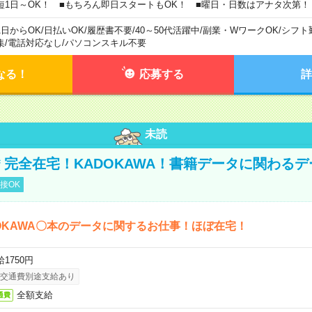
短1日～OK！ ■もちろん即日スタートもOK！ ■曜日・日数はアナタ次第！
1日からOK
/
日払いOK
/
履歴書不要
/
40～50代活躍中
/
副業・WワークOK
/
シフト
集
/
電話対応なし
/
パソコンスキル不要
なる！
応募する
詳
未読
円＊完全在宅！KADOKAWA！書籍データに関わる
接OK
OKAWA〇本のデータに関するお仕事！ほぼ在宅！
1750円
交通費別途支給あり
全額支給
通費