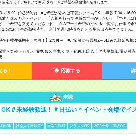
≪自宅からドアtoドアで30分以内！≫ご希望の勤務地を紹介します。
00～18:00（休憩60分） ■ご希望があれば下記シフトもOK！ 早番 7:00～16:00 遅
家族と休みを合わせたい」 「余裕を持って夕飯の準備がしたい」 「できれば
ど、ご希望を教えてくださいね。 ※Wワーク希望の方へ 今ご覧のお仕事で希
う1つのお仕事の勤務時間。 合計で週40時間を超える場合は応募できません。
現在も積極採用中！急募！】2カ月～ ■ご応募から最短2～3日後の就業も相
歴書不要
/
40～50代活躍中
/
服装自由
/
シフト勤務
/
10名以上の大量募集
/
電話対応
要
なる！
応募する
詳
未読
～OK＃未経験歓迎！＃日払い＊イベント会場でイ
経験OK
社会人未経験OK
大学生歓迎
ブランクOK
WEB登録・面接OK