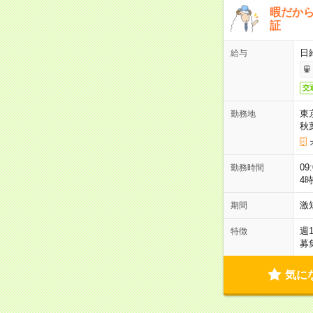
暇だか
証
日
給与
交
東
勤務地
秋
09
勤務時間
4
激
期間
週
特徴
募
気に