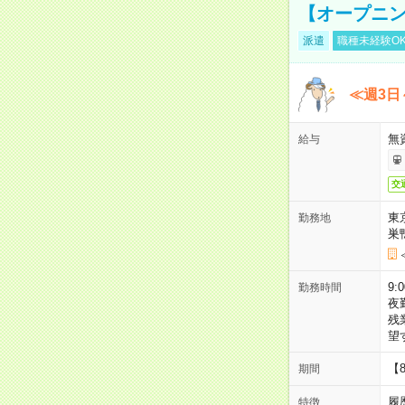
【オープニン
派遣
職種未経験O
≪週3日
無
給与
交
東
勤務地
巣
9:
勤務時間
夜
残
望
【
期間
履
特徴