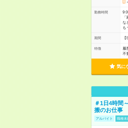
9:
勤務時間
「
な
も
【
期間
履
特徴
不
気に
＃1日4時間
搬のお仕事
アルバイト
職種未