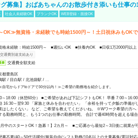
グ募集】おばあちゃんのお散歩付き添いも仕事の
K
社会人未経験OK
ブランクOK
WEB登録・面接OK
～OK≫無資格・未経験でも時給1500円～！土日祝休みもOK
資格未経験：時給1500円～ ■週払いOK ■扶養内OK ■日収1万2000円以上
交通費別途支給あり
交通費全額支給
通費
京都豊島区
鴨駅
/
目白駅
/
北池袋駅
/
…
≪自宅からドアtoドアで30分以内！≫ご希望の勤務地を紹介します。
00～18:00（休憩60分） ■ご希望があれば下記シフトもOK！ 早番 7:00～16:00 遅
勤 16:30～翌9:30 「家族と休みを合わせたい」 「余裕を持って夕飯の準備
業はしたくない」 など、ご希望を教えてくださいね。 ※Wワーク希望の方へ
する勤務時間と、もう1つのお仕事の勤務時間。 合計で週40時間を超える場
8月中のスタートOK！急募！】2カ月～ ■ご応募から最短2～3日後に就業が
歴書不要
/
40～50代活躍中
/
服装自由
/
シフト勤務
/
10名以上の大量募集
/
電話対応