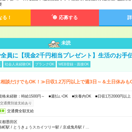
要
なる！
応募する
詳
未読
全員に【現金2千円相当プレゼント】生活のお手
K
社会人未経験OK
ブランクOK
WEB登録・面接OK
相談だけでもOK！≫日収1.2万円以上で週3日～＆土日休みも
資格未経験：時給1500円～ ■週払いOK ■扶養内OK ■日収1万2000円以上
交通費別途支給あり
交通費全額支給
通費
京都墨田区
糸町駅
/
とうきょうスカイツリー駅
/
京成曳舟駅
/
…