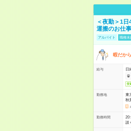
＜夜勤＞1日
運搬のお仕
アルバイト
職種未
暇だか
日
給与
交
東
勤務地
秋
2
勤務時間
談