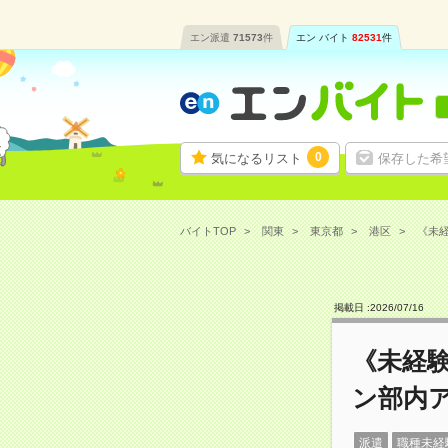
エン派遣
71573
件
エン バイト
82531
件
0
気になるリスト
保存した希
バイトTOP
関東
東京都
港区
《未経
掲載日 :
2026
/
07
/
16
《未経験
ン部内
派遣
職種未経