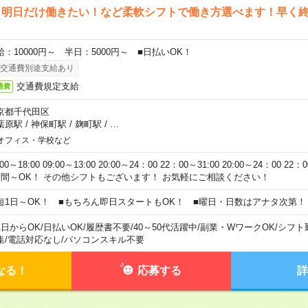
ら明日だけ働きたい！など柔軟シフトで働き方選べます！早く
給：10000円～ 半日：5000円～ ■日払いOK！
交通費別途支給あり
交通費規定支給
通費
京都千代田区
葉原駅
/
神保町駅
/
麹町駅
/
…
オフィス・学校など
:00～18:00 09:00～13:00 20:00～24：00 22：00～31:00 20:00～24：00 2
時間～OK！ その他シフトもございます！ お気軽にご相談ください！
短1日～OK！ ■もちろん即日スタートもOK！ ■曜日・日数はアナタ次第！
1日からOK
/
日払いOK
/
履歴書不要
/
40～50代活躍中
/
副業・WワークOK
/
シフト
集
/
電話対応なし
/
パソコンスキル不要
なる！
応募する
詳