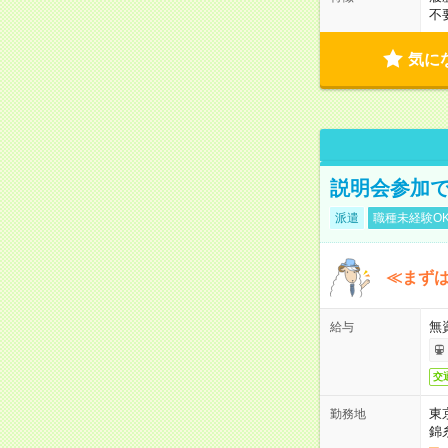
不
気に
説明会参加で
派遣
職種未経験O
≪まずは
無
給与
交
東
勤務地
錦