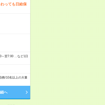
終わっても日給保
2：00～翌7:00 …など1日
勤務
/
10名以上の大量
細へ