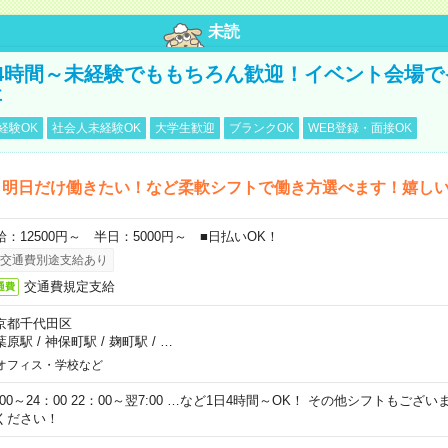
未読
4時間～未経験でももちろん歓迎！イベント会場で
事
経験OK
社会人未経験OK
大学生歓迎
ブランクOK
WEB登録・面接OK
ら明日だけ働きたい！など柔軟シフトで働き方選べます！嬉し
給：12500円～ 半日：5000円～ ■日払いOK！
交通費別途支給あり
交通費規定支給
通費
京都千代田区
葉原駅
/
神保町駅
/
麹町駅
/
…
オフィス・学校など
0:00～24：00 22：00～翌7:00 …など1日4時間～OK！ その他シフトもござ
ください！