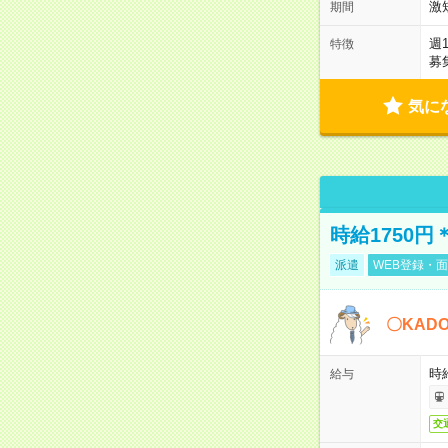
激
期間
週
特徴
募
気に
時給1750
派遣
WEB登録・面
〇KAD
時給
給与
交