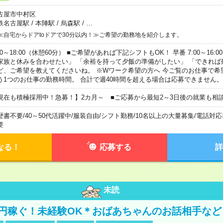
古屋市中村区
鉄名古屋駅
/
本陣駅
/
烏森駅
/
…
≪自宅からドアtoドアで30分以内！≫ご希望の勤務地を紹介します。
00～18:00（休憩60分） ■ご希望があれば下記シフトもOK！ 早番 7:00～16:00 遅
家族と休みを合わせたい」 「余裕を持って夕飯の準備がしたい」 「できれば
ど、ご希望を教えてくださいね。 ※Wワーク希望の方へ 今ご覧のお仕事で希
う1つのお仕事の勤務時間。 合計で週40時間を超える場合は応募できません。
現在も積極採用中！急募！】2カ月～ ■ご応募から最短2～3日後の就業も相
歴書不要
/
40～50代活躍中
/
服装自由
/
シフト勤務
/
10名以上の大量募集
/
電話対応
要
なる！
応募する
詳
未読
万円稼ぐ！未経験OK＊おばあちゃんのお話相手など