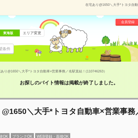
在宅あり@1650＼大手*トヨタ自動
会員登録
エリア変更
東海版
望条件
あり@1650＼大手*トヨタ自動車×営業事務／名駅直結！(110746263）
お探しのバイト情報は掲載が終了しました。
@1650＼大手*トヨタ自動車×営業事
験OK
ブランクOK
WEB登録・面接OK