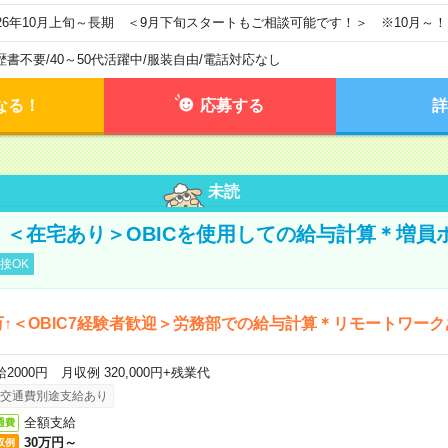
026年10月上旬～長期 ＜9月下旬スタートもご相談可能です！＞ ※10月～！
歴書不要
/
40～50代活躍中
/
服装自由
/
電話対応なし
なる！
応募する
詳
未読
円！＜在宅あり＞OBICを使用しての給与計算＊増員
接OK
万↑＜OBIC7経験者歓迎＞労務部での給与計算＊リモートワーク
2000円 月収例 320,000円+残業代
交通費別途支給あり
全額支給
通費
30万円～
収例