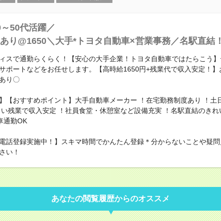
0～50代活躍／
あり@1650＼大手*トヨタ自動車×営業事務／名駅直結
ィスで通勤らくらく！【安心の大手企業！トヨタ自動車ではたらこう】
サポートなどをお任せします。【高時給1650円+残業代で収入安定！】
あり〇
】【おすすめポイント】大手自動車メーカー ！在宅勤務制度あり ！土日
よい残業で収入安定 ！社員食堂・休憩室など設備充実 ！名駅直結のきれ
車通勤OK
電話登録実施中！】スキマ時間でかんたん登録＊分からないことや疑問
さい！
あなたの閲覧履歴からのオススメ