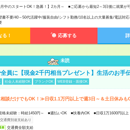
8月中のスタートOK！急募！】2カ月～ ■ご応募から最短2～3日後に就業が
歴書不要
/
40～50代活躍中
/
服装自由
/
シフト勤務
/
10名以上の大量募集
/
電話対応
要
なる！
応募する
詳
未読
全員に【現金2千円相当プレゼント】生活のお手
K
社会人未経験OK
ブランクOK
WEB登録・面接OK
相談だけでもOK！≫日収1.1万円以上で週3日～＆土日休みも
資格未経験：時給1450円～ ■週払いOK ■扶養内OK ■日収1万1600円以上
交通費別途支給あり
交通費全額支給
通費