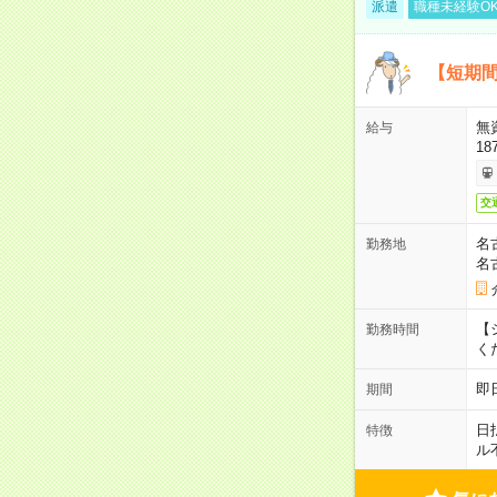
派遣
職種未経験O
【短期間
無
給与
18
交
名
勤務地
名
【シ
勤務時間
く
即
期間
日
特徴
ル