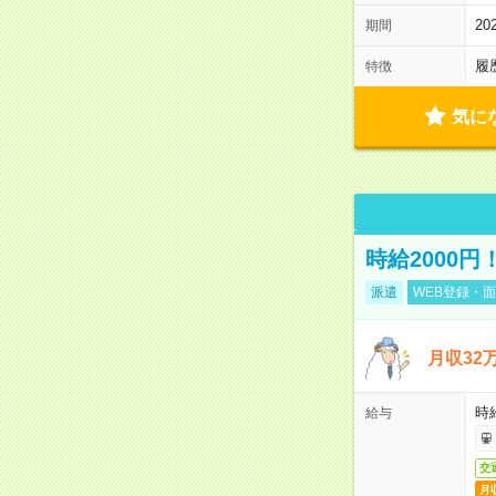
2
期間
履
特徴
気に
時給2000
派遣
WEB登録・面
月収32
時給
給与
交
月