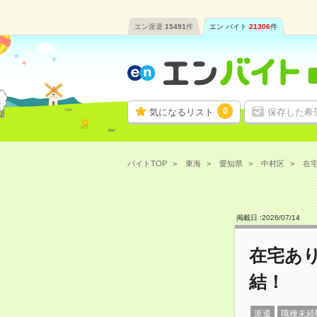
エン派遣
15491
件
エン バイト
21306
件
0
気になるリスト
保存した希
バイトTOP
東海
愛知県
中村区
在宅
掲載日 :
2026
/
07
/
14
在宅あり
結！
派遣
職種未経