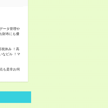
！
データ管理や
お財布にも優
祝休み ！高
いなビル ！マ
点も是非お伺