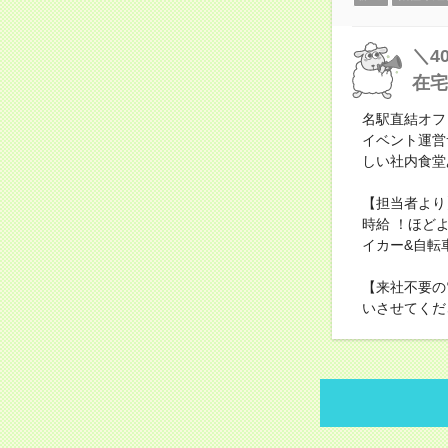
＼4
在宅
名駅直結オフ
イベント運営
しい社内食堂
【担当者より
時給 ！ほど
イカー&自転
【来社不要の
いさせてくだ