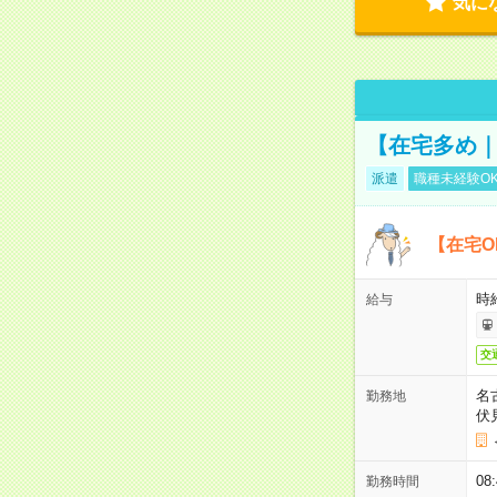
気に
【在宅多め｜
派遣
職種未経験O
【在宅O
時
給与
交
名
勤務地
伏
08
勤務時間