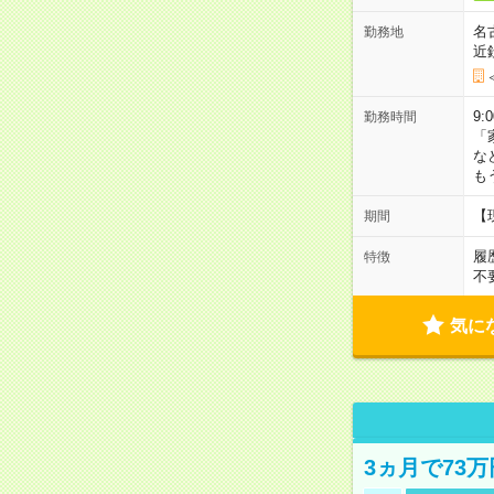
名
勤務地
近
9:
勤務時間
「
な
も
【
期間
履
特徴
不
気に
3ヵ月で73