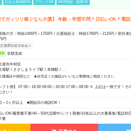
K
社会人未経験OK
ブランクOK
WEB登録・面接OK
でガッツリ稼ぐなら介護】 年齢・学歴不問＊日払いOK＊電話
資格の方：時給1400円～1750円 / 介護福祉士：時給1700円～2125円 / 初任
75円
交通費別途支給あり
全額支給
通費
古屋市中村区
古屋駅
/
ささしまライブ駅
/
本陣駅
/
…
介護施設や病院など ★自宅近くの施設がいいなど勤務地ご相談ください
フト例】 07:00～16:00 09:00～18:00 17:00～09:00 ※ 上記は一例で
ださい！
日～2ヶ月以上 ■開始日の相談OK！
払いOK
/
履歴書不要
/
40～50代活躍中
/
シフト勤務
/
10名以上の大量募集
/
電話対
不要