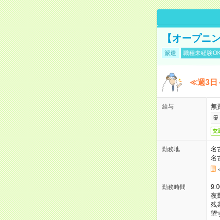
【オープニン
派遣
職種未経験O
≪週3日
無
給与
交
名
勤務地
名
9:
勤務時間
夜
残
望