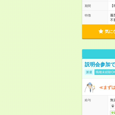
【
期間
履
特徴
不
気に
説明会参加で
派遣
職種未経験O
≪まずは
無
給与
交