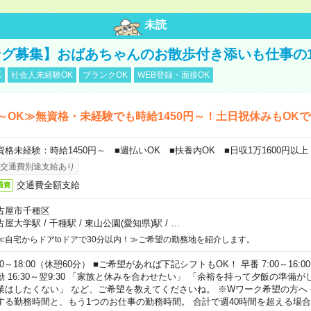
未読
グ募集】おばあちゃんのお散歩付き添いも仕事の
K
社会人未経験OK
ブランクOK
WEB登録・面接OK
～OK≫無資格・未経験でも時給1450円～！土日祝休みもOK
資格未経験：時給1450円～ ■週払いOK ■扶養内OK ■日収1万1600円以上
交通費別途支給あり
交通費全額支給
通費
古屋市千種区
古屋大学駅
/
千種駅
/
東山公園(愛知県)駅
/
…
≪自宅からドアtoドアで30分以内！≫ご希望の勤務地を紹介します。
00～18:00（休憩60分） ■ご希望があれば下記シフトもOK！ 早番 7:00～16:00 遅
勤 16:30～翌9:30 「家族と休みを合わせたい」 「余裕を持って夕飯の準備
業はしたくない」 など、ご希望を教えてくださいね。 ※Wワーク希望の方へ
する勤務時間と、もう1つのお仕事の勤務時間。 合計で週40時間を超える場