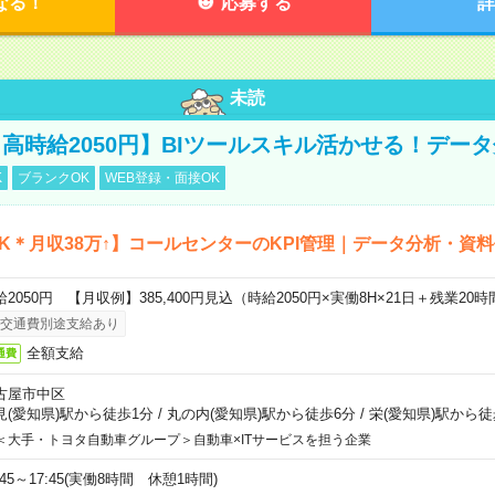
なる！
応募する
詳
未読
高時給2050円】BIツールスキル活かせる！デー
K
ブランクOK
WEB登録・面接OK
K＊月収38万↑】コールセンターのKPI管理｜データ分析・資
給2050円 【月収例】385,400円見込（時給2050円×実働8H×21日＋残業20
交通費別途支給あり
全額支給
通費
古屋市中区
見(愛知県)駅から徒歩1分
/
丸の内(愛知県)駅から徒歩6分
/
栄(愛知県)駅から徒
＜大手・トヨタ自動車グループ＞自動車×ITサービスを担う企業
:45～17:45(実働8時間 休憩1時間)