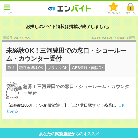
0
メニュー
気になる！
ログイン
お探しのバイト情報は掲載が終了しました。
掲載日 :2026
/
07
/
23
No.RSTAFK260618608D/豊田
未経験OK！三河豊田での窓口・ショールー
ム・カウンター受付
派遣
職種未経験OK
ブランクOK
WEB登録・面接OK
急募！三河豊田での窓口・ショールーム・カウンタ
ー受付
【高時給1660円！/未経験歓迎！】【三河豊田駅すぐ！残業ほ
...もっ
とみる
あなたの閲覧履歴からのオススメ