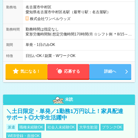
ビニATMから 日払い分を引き落とせます！ 【試用期間】試用
名古屋市中村区
勤務地
期間なし
愛知県名古屋市中村区名駅（最寄り駅：名古屋駅）
株式会社ワンベルウッズ
勤務時間は指定なし
勤務時間
変形労働時間制 想定労働時間170時間/月 ☆シフト例 ＊8/15～
10/26 全日共通 08：00～12：00 17：00～21：00 ＊8/31
～9/19のみ下記シフトもあります！ 12：00～16：00 ＊9/6～
単発・1日のみOK
期間
10/6、10/11～26のみ下記シフトもあります！ 07：00～11：
00
日払いOK / 副業・WワークOK
特徴
気になる！
応募する
詳細へ
未読
＼土日限定・単発／1勤務1万円以上！家具配達
サポート◎大学生活躍中
派遣
職種未経験OK
社会人未経験OK
大学生歓迎
ブランクOK
WEB登録・面接OK