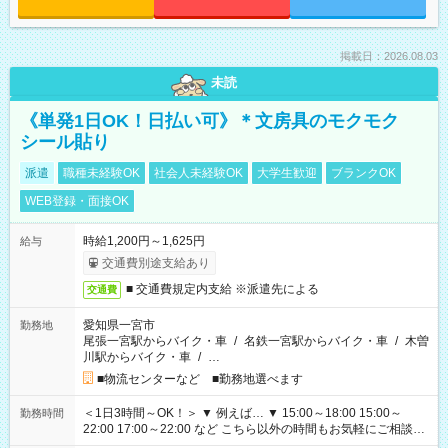
掲載日：2026.08.03
未読
《単発1日OK！日払い可》＊文房具のモクモク
シール貼り
派遣
職種未経験OK
社会人未経験OK
大学生歓迎
ブランクOK
WEB登録・面接OK
時給1,200円～1,625円
給与
交通費別途支給あり
■ 交通費規定内支給 ※派遣先による
交通費
愛知県一宮市
勤務地
尾張一宮駅からバイク・車
/
名鉄一宮駅からバイク・車
/
木曽
川駅からバイク・車
/
…
■物流センターなど ■勤務地選べます
＜1日3時間～OK！＞ ▼ 例えば… ▼ 15:00～18:00 15:00～
勤務時間
22:00 17:00～22:00 など こちら以外の時間もお気軽にご相談く
ださい！