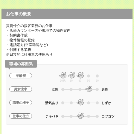
お仕事の概要
賃貸仲介の接客業務のお仕事
・店頭カウンター内や現地での物件案内
・契約書作成
・物件情報の登録
・電話応対(空室確認など)
・付随する業務
※日常的に社用車の使用あり
職場の雰囲気
年齢層
20代
30
40
50
60
男女比率
女性
男性
職場の様子
活気あり
しずか
仕事の仕方
テキパキ
コツコツ