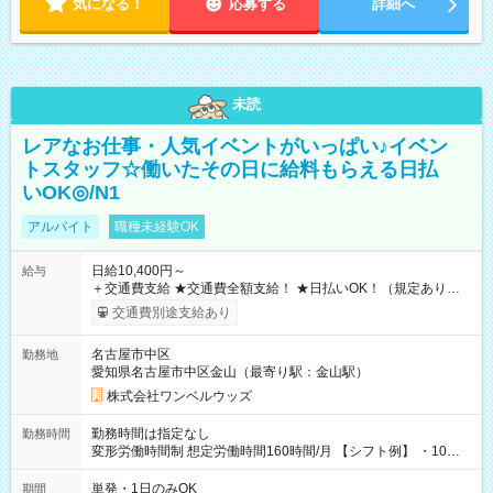
気になる！
応募する
詳細へ
未読
レアなお仕事・人気イベントがいっぱい♪イベン
トスタッフ☆働いたその日に給料もらえる日払
いOK◎/N1
アルバイト
職種未経験OK
日給10,400円～
給与
＋交通費支給 ★交通費全額支給！ ★日払いOK！（規定あり） ┗
働いたその日に現金GET♪ お仕事後はコンビニATMから 日払
交通費別途支給あり
い分を引き落とせます！ 【試用期間】試用期間なし
名古屋市中区
勤務地
愛知県名古屋市中区金山（最寄り駅：金山駅）
株式会社ワンベルウッズ
勤務時間は指定なし
勤務時間
変形労働時間制 想定労働時間160時間/月 【シフト例】 ・10：
00～20：00
単発・1日のみOK
期間