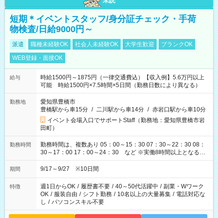
未読
短期＊イベントスタッフ/身分証チェック・手荷
物検査/日給9000円～
派遣
職種未経験OK
社会人未経験OK
大学生歓迎
ブランクOK
WEB登録・面接OK
時給1500円～1875円（一律交通費込）【収入例】5.6万円以上
給与
可能 時給1500円×7.5時間×5日間（勤務日数により異なる）
愛知県豊橋市
勤務地
豊橋駅から車15分
/
二川駅から車14分
/
赤岩口駅から車10分
イベント会場入口でサポートStaff（勤務地：愛知県豊橋市岩
田町）
勤務時間は、複数あり 05：00～15：30 07：30～22：30 08：
勤務時間
30～17：00 17：00～24：30 など ※実働8時間以上となる勤
務もあります。 【休憩】60分+他休憩あり 交替で取得します。
安全面に配慮しこまめな休憩があります。
9/17～9/27 ※10日間
期間
週1日からOK
/
履歴書不要
/
40～50代活躍中
/
副業・Wワーク
特徴
OK
/
服装自由
/
シフト勤務
/
10名以上の大量募集
/
電話対応な
し
/
パソコンスキル不要