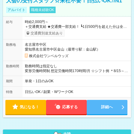
大会の受付スタッフ☆来社不要！日払いOK♪/N1
アルバイト
職種未経験OK
時給2,000円～
給与
＋交通費支給 ★交通費一部支給！ ┗1日500円を超えた分は全額
支給！ ※往復500円以内の方は自己負担となります ★日払い
交通費別途支給あり
OK！（規定あり） ┗働いたその日に現金GET♪ お仕事後はコン
ビニATMから 日払い分を引き落とせます！ 【試用期間】試用
名古屋市中区
勤務地
期間なし
愛知県名古屋市中区金山（最寄り駅：金山駅）
株式会社ワンベルウッズ
勤務時間は指定なし
勤務時間
変形労働時間制 想定労働時間170時間/月 ☆シフト例 ＊8/15～
10/26 全日共通 08：00～12：00 17：00～21：00 ＊8/31
～9/19のみ下記シフトもあります！ 12：00～16：00 ＊9/6～
単発・1日のみOK
期間
10/6、10/11～26のみ下記シフトもあります！ 07：00～11：
00
日払いOK / 副業・WワークOK
特徴
気になる！
応募する
詳細へ