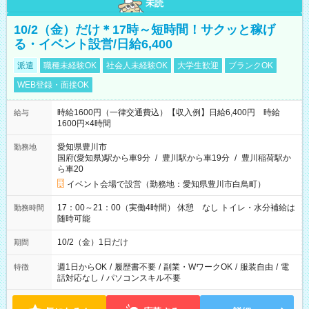
未読
10/2（金）だけ＊17時～短時間！サクッと稼げ
る・イベント設営/日給6,400
派遣
職種未経験OK
社会人未経験OK
大学生歓迎
ブランクOK
WEB登録・面接OK
時給1600円（一律交通費込）【収入例】日給6,400円 時給
給与
1600円×4時間
愛知県豊川市
勤務地
国府(愛知県)駅から車9分
/
豊川駅から車19分
/
豊川稲荷駅か
ら車20
イベント会場で設営（勤務地：愛知県豊川市白鳥町）
17：00～21：00（実働4時間） 休憩 なし トイレ・水分補給は
勤務時間
随時可能
10/2（金）1日だけ
期間
週1日からOK
/
履歴書不要
/
副業・WワークOK
/
服装自由
/
電
特徴
話対応なし
/
パソコンスキル不要