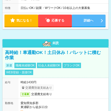
日払いOK / 副業・WワークOK / 10名以上の大量募集
特徴
気になる！
応募する
詳細へ
未読
高時給！車通勤OK！土日休み！パレットに積む
作業
派遣
職種未経験OK
社会人未経験OK
ブランクOK
WEB登録・面接OK
時給1430円
給与
交通費別途支給あり
交通費支給有り
交通費
愛知県知多郡
勤務地
東浦駅から徒歩11分