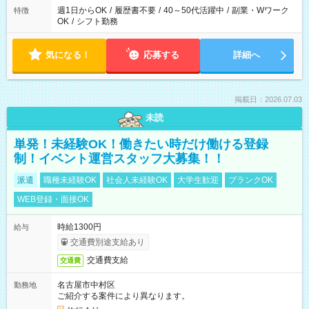
週1日からOK
/
履歴書不要
/
40～50代活躍中
/
副業・Wワーク
特徴
OK
/
シフト勤務
気になる！
応募する
詳細へ
掲載日：2026.07.03
未読
単発！未経験OK！働きたい時だけ働ける登録
制！イベント運営スタッフ大募集！！
派遣
職種未経験OK
社会人未経験OK
大学生歓迎
ブランクOK
WEB登録・面接OK
時給1300円
給与
交通費別途支給あり
交通費支給
交通費
名古屋市中村区
勤務地
ご紹介する案件により異なります。