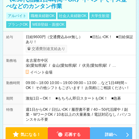
べなどのカンタン作業
アルバイト
職種未経験OK
社会人未経験OK
大学生歓迎
ブランクOK
WEB登録・面接OK
日給9600円（交通費込みor無し） ■日払いOK！ ■日給保証
給与
あり！
交通費別途支給あり
名古屋市中区
勤務地
栄(愛知県)駅
/
金山(愛知県)駅
/
伏見(愛知県)駅
/
…
イベント会場
09:00～18:00 10:00～19:00 09:00～13:00 …など1日4時間～
勤務時間
OK！ その他シフトもございます！ お気軽にご相談ください！
激短1日～OK！ ■もちろん即日スタートもOK！ ■急募
期間
週1日からOK
/
日払いOK
/
履歴書不要
/
40～50代活躍中
/
副
特徴
業・WワークOK
/
10名以上の大量募集
/
電話対応なし
/
パソコ
ンスキル不要
気になる！
応募する
詳細へ