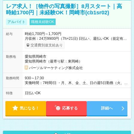
レア求人！［物件の写真撮影］8月スタート｜高
時給1700円｜未経験OK！岡崎市(cb1sr02)
アルバイト
職種未経験OK
時給1,700円～1,700円
給与
月収例：24万9900円（7h×21日) 日払い、週払いOK（規定有
り） 【試用期間】試用期間なし
交通費別途支給あり
愛知県岡崎市
勤務地
愛知県岡崎市（最寄り駅：東岡崎）
パーソルマーケティング株式会社
930～17:30
勤務時間
実働時間：7時間/日 ・月、木、金、土、日の週5日勤務（火、水
は固定休です／夏季、年末年始等、長期休暇有り！） ・ワンシ
フト！ 残業ほぼナシ（0～5h/月）
日払いOK
特徴
気になる！
応募する
詳細へ