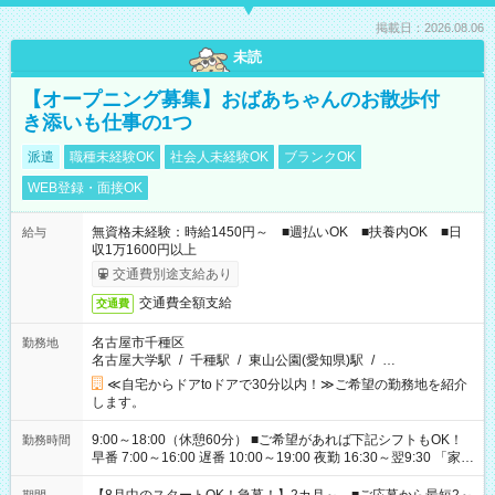
掲載日：2026.08.06
未読
【オープニング募集】おばあちゃんのお散歩付
き添いも仕事の1つ
派遣
職種未経験OK
社会人未経験OK
ブランクOK
WEB登録・面接OK
無資格未経験：時給1450円～ ■週払いOK ■扶養内OK ■日
給与
収1万1600円以上
交通費別途支給あり
交通費全額支給
交通費
名古屋市千種区
勤務地
名古屋大学駅
/
千種駅
/
東山公園(愛知県)駅
/
…
≪自宅からドアtoドアで30分以内！≫ご希望の勤務地を紹介
します。
9:00～18:00（休憩60分） ■ご希望があれば下記シフトもOK！
勤務時間
早番 7:00～16:00 遅番 10:00～19:00 夜勤 16:30～翌9:30 「家族
と休みを合わせたい」 「余裕を持って夕飯の準備がしたい」
「できれば残業はしたくない」 など、ご希望を教えてください