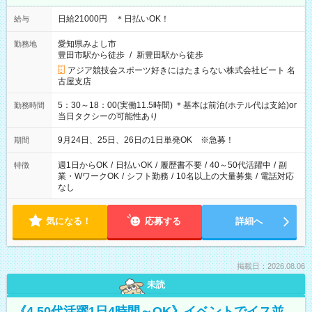
日給21000円 ＊日払いOK！
給与
愛知県みよし市
勤務地
豊田市駅から徒歩
/
新豊田駅から徒歩
アジア競技会スポーツ好きにはたまらない株式会社ビート 名
古屋支店
5：30～18：00(実働11.5時間) ＊基本は前泊(ホテル代は支給)or
勤務時間
当日タクシーの可能性あり
9月24日、25日、26日の1日単発OK ※急募！
期間
週1日からOK
/
日払いOK
/
履歴書不要
/
40～50代活躍中
/
副
特徴
業・WワークOK
/
シフト勤務
/
10名以上の大量募集
/
電話対応
なし
気になる！
応募する
詳細へ
掲載日：2026.08.06
未読
《4.50代活躍1日4時間～OK》イベントでイス並