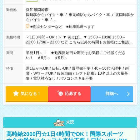
愛知県岡崎市
勤務地
岡崎駅からバイク・車
/
東岡崎駅からバイク・車
/
北岡崎駅か
らバイク・車
/
…
■物流センターなど ■勤務地選べます
＜1日3時間～OK！＞ ▼ 例えば… ▼ 15:00～18:00 15:00～
勤務時間
22:00 17:00～22:00 など こちら以外の時間もお気軽にご相談く
ださい！
単発1日～！ ★勤務開始日や期間はお気軽にご相談くださ
期間
い！ ＃8月～ ＃9月～
週1日からOK
/
日払いOK
/
履歴書不要
/
40～50代活躍中
/
副
特徴
業・WワークOK
/
服装自由
/
シフト勤務
/
10名以上の大量募
集
/
電話対応なし
/
パソコンスキル不要
気になる！
応募する
詳細へ
未読
高時給2000円☆1日4時間でOK！国際スポーツ