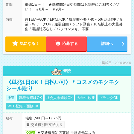
単発1日～！ ★勤務開始日や期間はお気軽にご相談くださ
期間
い！ ＃8月～ ＃9月～
週1日からOK
/
日払いOK
/
履歴書不要
/
40～50代活躍中
/
副
特徴
業・WワークOK
/
服装自由
/
シフト勤務
/
10名以上の大量募
集
/
電話対応なし
/
パソコンスキル不要
気になる！
応募する
詳細へ
掲載日：2026.08.05
未読
《単発1日OK！日払い可》＊コスメのモクモク
シール貼り
派遣
職種未経験OK
社会人未経験OK
大学生歓迎
ブランクOK
WEB登録・面接OK
時給1,500円～1,875円
給与
交通費別途支給あり
■ 交通費規定内支給 ※派遣先による
交通費