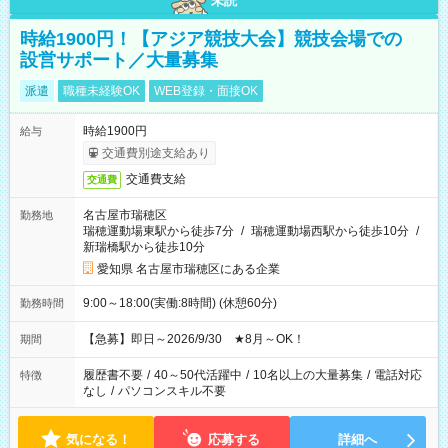
未読
時給1900円！【アジア競技大会】競技会場での
設営サポート／大量募集
派遣
職種未経験OK
WEB登録・面接OK
時給1900円
給与
交通費別途支給あり
交通費支給
交通費
名古屋市瑞穂区
勤務地
瑞穂運動場東駅から徒歩7分
/
瑞穂運動場西駅から徒歩10分
/
新瑞橋駅から徒歩10分
愛知県 名古屋市瑞穂区にある企業
9:00～18:00(実働:8時間) (休憩60分)
勤務時間
【急募】即日～2026/9/30 ★8月～OK！
期間
履歴書不要
/
40～50代活躍中
/
10名以上の大量募集
/
電話対応
特徴
なし
/
パソコンスキル不要
気になる！
応募する
詳細へ