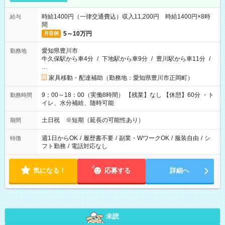
時給1400円（一律交通費込）収入11,200円 時給1400円×8時
給与
間
5～10万円
月収例
愛知県豊川市
勤務地
牛久保駅から車4分
/
下地駅から車9分
/
豊川駅から車11分
/
…
家具移動・配達補助（勤務地：愛知県豊川市正岡町）
9：00～18：00（実働8時間） 【残業】なし 【休憩】60分 ・ト
勤務時間
イレ、水分補給、随時可能
土日祝 ※短期（延長の可能性あり）
期間
週1日からOK
/
履歴書不要
/
副業・WワークOK
/
服装自由
/
シ
特徴
フト勤務
/
電話対応なし
気になる！
応募する
詳細へ
未読