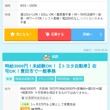
8/15～10/26
期間
週1日からOK
/
日払いOK
/
履歴書不要
/
40～50代活躍中
/
副
特徴
業・WワークOK
/
シフト勤務
/
電話対応なし
/
パソコンスキル
不要
気になる！
応募する
詳細へ
掲載日：2026.08.06
未読
時給3000円！未経験OK！【トヨタ自動車】在
宅OK！豊田市で一般事務
派遣
職種未経験OK
ブランクOK
WEB登録・面接OK
時給3000円 月収例 59万円 時給3000円×実働8h×週5日×4週
給与
+残業30h ※月収例を保証するものではありません。
交通費別途支給あり
1ヶ月3万円を上限として実費支給
交通費
30万円～
月収例