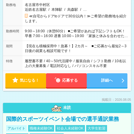
名古屋市中村区
勤務地
近鉄名古屋駅
/
本陣駅
/
烏森駅
/
…
≪自宅からドアtoドアで30分以内！≫ご希望の勤務地を紹介
します。
9:00～18:00（休憩60分） ■ご希望があれば下記シフトもOK！
勤務時間
早番 7:00～16:00 遅番 10:00～19:00 「家族と休みを合わせた
い」 「余裕を持って夕飯の準備がしたい」 「できれば残業はし
たくない」 など、ご希望を教えてくださいね。 ※Wワーク希望
【現在も積極採用中！急募！】2カ月～ ■ご応募から最短2～3
期間
の方へ 今ご覧のお仕事で希望する勤務時間と、もう1つのお仕事
日後の就業も相談可能です！
の勤務時間。 合計で週40時間を超える場合は応募できません。
履歴書不要
/
40～50代活躍中
/
服装自由
/
シフト勤務
/
10名以
特徴
上の大量募集
/
電話対応なし
/
パソコンスキル不要
気になる！
応募する
詳細へ
掲載日：2026.08.05
未読
国際的スポーツイベント会場での選手通訳業務
アルバイト
職種未経験OK
社会人未経験OK
大学生歓迎