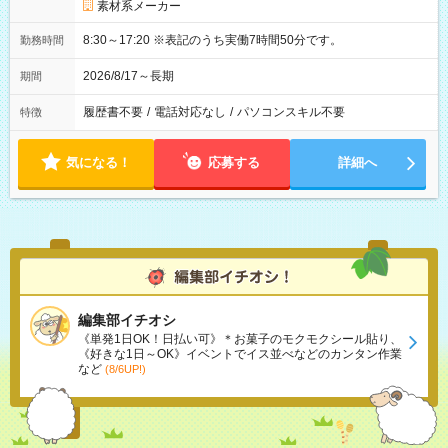
素材系メーカー
8:30～17:20 ※表記のうち実働7時間50分です。
勤務時間
2026/8/17～長期
期間
履歴書不要
/
電話対応なし
/
パソコンスキル不要
特徴
気になる！
応募する
詳細へ
編集部イチオシ
《単発1日OK！日払い可》＊お菓子のモクモクシール貼り、
《好きな1日～OK》イベントでイス並べなどのカンタン作業
など
(8/6UP!)