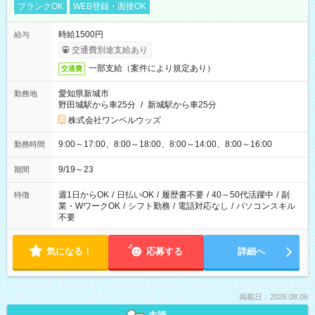
ブランクOK
WEB登録・面接OK
時給1500円
給与
交通費別途支給あり
一部支給（案件により規定あり）
交通費
愛知県新城市
勤務地
野田城駅から車25分
/
新城駅から車25分
株式会社ワンベルウッズ
9:00～17:00、8:00～18:00、8:00～14:00、8:00～16:00
勤務時間
9/19～23
期間
週1日からOK
/
日払いOK
/
履歴書不要
/
40～50代活躍中
/
副
特徴
業・WワークOK
/
シフト勤務
/
電話対応なし
/
パソコンスキル
不要
気になる！
応募する
詳細へ
掲載日：2026.08.06