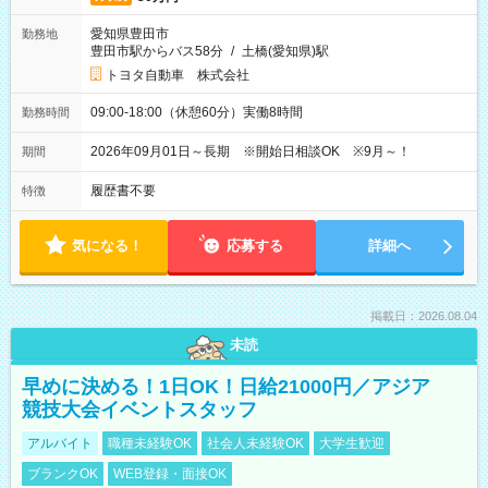
愛知県豊田市
勤務地
豊田市駅からバス58分
/
土橋(愛知県)駅
トヨタ自動車 株式会社
09:00-18:00（休憩60分）実働8時間
勤務時間
2026年09月01日～長期 ※開始日相談OK ※9月～！
期間
履歴書不要
特徴
気になる！
応募する
詳細へ
掲載日：2026.08.04
未読
早めに決める！1日OK！日給21000円／アジア
競技大会イベントスタッフ
アルバイト
職種未経験OK
社会人未経験OK
大学生歓迎
ブランクOK
WEB登録・面接OK