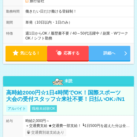
旅行会社
働きたい日だけ働ける登録制！
勤務時間
単発（10日以内・1日のみ）
期間
週1日からOK
/
履歴書不要
/
40～50代活躍中
/
副業・Wワーク
特徴
OK
/
シフト勤務
気になる！
応募する
詳細へ
未読
高時給2000円☆1日4時間でOK！国際スポーツ
大会の受付スタッフ☆来社不要！日払いOK♪/N1
アルバイト
職種未経験OK
時給2,000円～
給与
＋交通費支給 ★交通費一部支給！ ┗1日500円を超えた分は全額
支給！ ※往復500円以内の方は自己負担となります ★日払い
交通費別途支給あり
OK！（規定あり） ┗働いたその日に現金GET♪ お仕事後はコン