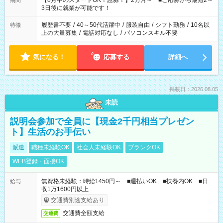
【8月中のスタートOK！急募！】2カ月～ ■ご応募から最短2～
期間
ね。 ※Wワーク希望の方へ 今ご覧のお仕事で希望する勤務時間
3日後に就業が可能です！
と、もう1つのお仕事の勤務時間。 合計で週40時間を超える場
合は応募できません。
履歴書不要
/
40～50代活躍中
/
服装自由
/
シフト勤務
/
10名以
特徴
上の大量募集
/
電話対応なし
/
パソコンスキル不要
気になる！
応募する
詳細へ
掲載日：2026.08.05
未読
説明会参加で全員に【現金2千円相当プレゼン
ト】生活のお手伝い
派遣
職種未経験OK
社会人未経験OK
ブランクOK
WEB登録・面接OK
無資格未経験：時給1450円～ ■週払いOK ■扶養内OK ■日
給与
収1万1600円以上
交通費別途支給あり
交通費全額支給
交通費