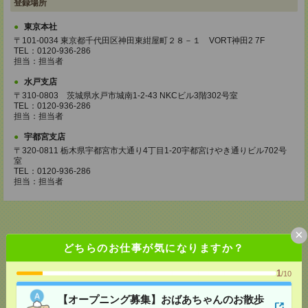
登録場所
東京本社
〒101-0034 東京都千代田区神田東紺屋町２８－１ VORT神田2 7F
TEL：0120-936-286
担当：担当者
水戸支店
〒310-0803 茨城県水戸市城南1-2-43 NKCビル3階302号室
TEL：0120-936-286
担当：担当者
宇都宮支店
〒320-0811 栃木県宇都宮市大通り4丁目1-20宇都宮けやき通りビル702号
室
TEL：0120-936-286
担当：担当者
×
どちらのお仕事が気になりますか？
応募ページへ
1
/10
【オープニング募集】おばあちゃんのお散歩
気になる！
電話応募