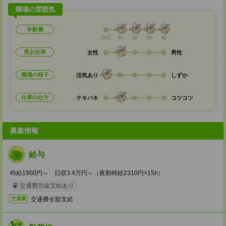
職場の雰囲気
年齢層
20代
30
40
50
60
男女比率
女性
男性
職場の様子
活気あり
しずか
仕事の仕方
テキパキ
コツコツ
募集情報
給与
時給1900円～ 日収3.4万円～（夜勤時給2310円×15h）
交通費別途支給あり
交通費全額支給
交通費