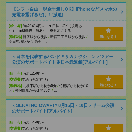
【シフト自由・現金手渡しOK】iPhoneなどスマホの
充電を繋げるだけ！[派遣]
[給 与]
時給1414円～ ▼日払いOK（規定あ
り） ■初勤務手当あり ※規定による
[勤務地]
新宿駅から徒歩
/
新宿三丁目駅から徒歩
/
気になる！
高田馬場駅から徒歩
/
…
＜日本を代表するバンド＊サカナクション＞ツアー
公演のサポートバイト＠日本武道館[アルバイト]
[給 与]
時給1250円～
[交通費]
支給（規定有り）
気になる！
[勤務地]
九段下駅から徒歩5分
/
竹橋駅から徒歩10
分
/
神保町駅から徒歩15分
/
…
＜SEKAI NO OWARI＊8月15日・16日＞ドーム公演
のサポートバイト[アルバイト]
[給 与]
時給1250円～
[交通費]
支給（規定有り）