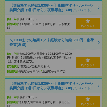
【無資格でも時給1,830円～】夜間見守りヘルパー✨
訪問介護（週1日から／夜勤専従） /Jb[アルバイト]
[給 与]
時給1,830円～
[勤務地]
埼玉県蓮田市閏戸（最寄り駅：伊奈中央
気になる！
駅）
＼11/30までの短期！／未経験から時給1700円！集荷
作業[派遣]
[給 与]
時給1700円／月収例：328,100円＝1,700
円×8時間×21日勤務の場合＋残業代(月20時間の場
合)、交通費別途支給
気になる！
[交通費]
実費支給／当社規定あり。
[勤務地]
徳宿駅から車5分
/
涸沼駅から車12分
【無資格でも時給1,830円～】夜間見守りヘルパー✨
訪問介護（週1日から／夜勤専従） /Jb[アルバイト]
[給 与]
時給1,830円～
[勤務地]
埼玉県入間市宮寺（最寄り駅：狭山ヶ丘
気になる！
駅）