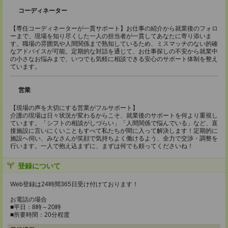
コーディネーター
【専任コーディネーターが一貫サポート】お仕事の紹介から就業後のフォロ
ーまで、現場を知り尽くした一人の担当者が一貫してあなたに寄り添いま
す。職場の雰囲気や人間関係まで熟知しているため、ミスマッチのない的確
なアドバイスが可能。定期的な対話を通じて、お仕事探しの不安から就業中
の小さなお悩みまで、いつでも気軽に相談できる安心のサポート体制を整え
ています。
営業
【現場の声を大切にする営業がフルサポート】
介護の現場は日々状況が変わるからこそ、就業後のサポートを何より重視し
ています。「シフトの相談がしづらい」「人間関係で悩んでいる」など、直
接施設に言いにくいこともすべて私たちが間に入って解決します！定期的に
施設へ伺い、みなさんが笑顔で気持ちよく働けるよう、全力で交渉・調整を
行います。一人で抱え込まずに、まずは何でも頼ってくださいね！
登録について
Web登録は24時間365日受け付けております！
お電話の場合
■平日：8時～20時
■所要時間：20分程度