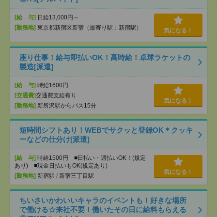
[給 与]
日給13,000円～
[勤務地]
東京都新宿区新宿（最寄り駅：新宿駅）
気になる！
座り仕事！給与即払いOK！高時給！卓球ラケットの
製造[派遣]
[給 与]
時給1600円
[交通費]
交通費支給有り
気になる！
[勤務地]
新所沢駅からバス15分
短時間シフトあり！WEBでサクッと登録OK＊クッキ
ーなどの仕分け[派遣]
[給 与]
時給1500円 ■日払い・週払いOK！(規定
あり) ■現金日払いもOK(規定あり)
気になる！
[勤務地]
新宿駅
/
新宿三丁目駅
ちいさいかわいいキャラのイベントも！好きな場所
で働ける☆来社不要！働いたその日に給料もらえる