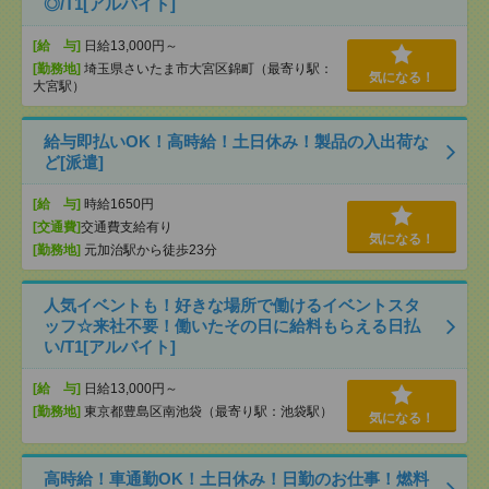
◎/T1[アルバイト]
[給 与]
日給13,000円～
[勤務地]
埼玉県さいたま市大宮区錦町（最寄り駅：
気になる！
大宮駅）
給与即払いOK！高時給！土日休み！製品の入出荷な
ど[派遣]
[給 与]
時給1650円
[交通費]
交通費支給有り
気になる！
[勤務地]
元加治駅から徒歩23分
人気イベントも！好きな場所で働けるイベントスタ
ッフ☆来社不要！働いたその日に給料もらえる日払
い/T1[アルバイト]
[給 与]
日給13,000円～
[勤務地]
東京都豊島区南池袋（最寄り駅：池袋駅）
気になる！
高時給！車通勤OK！土日休み！日勤のお仕事！燃料