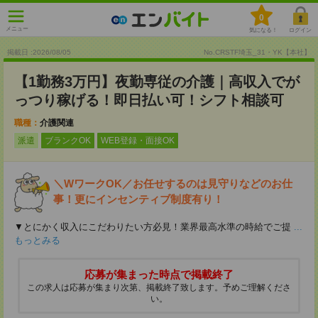
0
メニュー
気になる！
ログイン
掲載日 :2026
/
08
/
05
No.CRSTF埼玉_31・YK【本社】
【1勤務3万円】夜勤専従の介護｜高収入でが
っつり稼げる！即日払い可！シフト相談可
職種：
介護関連
派遣
ブランクOK
WEB登録・面接OK
＼WワークOK／お任せするのは見守りなどのお仕
事！更にインセンティブ制度有り！
▼とにかく収入にこだわりたい方必見！業界最高水準の時給でご提
...
もっとみる
応募が集まった時点で掲載終了
この求人は応募が集まり次第、掲載終了致します。予めご理解くださ
い。