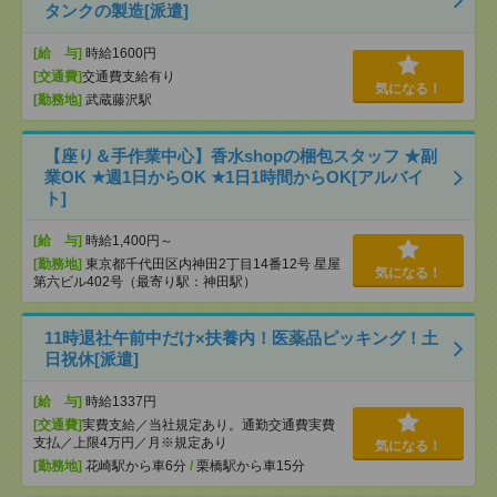
タンクの製造[派遣]
[給 与]
時給1600円
[交通費]
交通費支給有り
気になる！
[勤務地]
武蔵藤沢駅
【座り＆手作業中心】香水shopの梱包スタッフ ★副
業OK ★週1日からOK ★1日1時間からOK[アルバイ
ト]
[給 与]
時給1,400円～
[勤務地]
東京都千代田区内神田2丁目14番12号 星屋
気になる！
第六ビル402号（最寄り駅：神田駅）
11時退社午前中だけ×扶養内！医薬品ピッキング！土
日祝休[派遣]
[給 与]
時給1337円
[交通費]
実費支給／当社規定あり。通勤交通費実費
支払／上限4万円／月※規定あり
気になる！
[勤務地]
花崎駅から車6分
/
栗橋駅から車15分