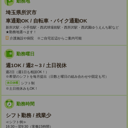
勤務地
埼玉県所沢市
車通勤OK / 自転車・バイク通勤OK
新所沢駅・小手指駅・西武球場前駅・西所沢駅・西武園ゆうえんち駅など
★勤務地選べます！
介護施設や病院 ※ご自宅近辺からご案内可能
勤務曜日
週1OK / 週2～3 / 土日祝休
週2日（週1日も相談OK！）
※希望のシフトを毎月提出（日数と曜日の組み合わせや固定も可）
シフト制
休日休暇
※土日祝休みもOK！
勤務時間
シフト勤務 / 残業少
≪シフト例≫
16:30～翌9:30（実働15時間）