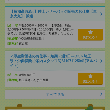
【短期高時給○】紳士レザーバッグ販売のお仕事【東
京大丸】[派遣]
[給 与]
時給2000円～2000円 【月収例】時給
2,000円×7.5時間×7日＝105,000円 ※月収例は一
例です。勤務時間や日数等により変動いたします。
気になる！
[交通費]
☆交通費全額支給！
[勤務地]
東京駅
＜厚生労働省のお仕事・短期・週3日～OK＞埼玉
県・労働保険ご案内スタッフ/Q311071125041[アルバ
イト]
[給 与]
時給1,600円～
[勤務地]
埼玉県さいたま市西区
気になる！
すべて見る