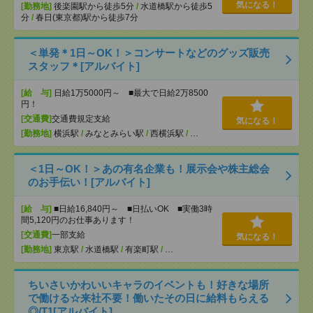
気になる！
[勤務地]
後楽園駅から徒歩5分
/
水道橋駅から徒歩5
分
/
春日(東京都)駅から徒歩7分
＜単発＊1日～OK！＞コンサートなどのグッズ販売
スタッフ＊[アルバイト]
[給 与]
日給1万5000円～ ■最大で日給2万8500
円！
[交通費]
交通費規定支給
気になる！
[勤務地]
横浜駅
/
みなとみらい駅
/
西横浜駅
/
…
＜1日～OK！＞あの有名企業も！展示会や株主総会
のお手伝い！[アルバイト]
[給 与]
■日給16,840円～ ■日払いOK ■実働3時
間5,120円のお仕事あります！
[交通費]
一部支給
気になる！
[勤務地]
東京駅
/
水道橋駅
/
有楽町駅
/
…
ちいさいかわいいキャラのイベントも！好きな場所
で働ける☆来社不要！働いたその日に給料もらえる
◎/T1[アルバイト]