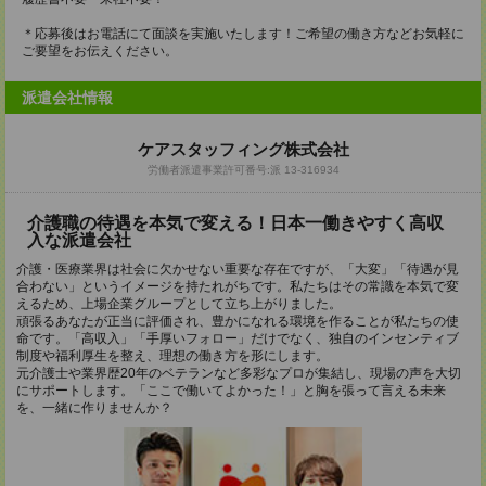
＊応募後はお電話にて面談を実施いたします！ご希望の働き方などお気軽に
ご要望をお伝えください。
派遣会社情報
ケアスタッフィング株式会社
労働者派遣事業許可番号:派 13-316934
介護職の待遇を本気で変える！日本一働きやすく高収
入な派遣会社
介護・医療業界は社会に欠かせない重要な存在ですが、「大変」「待遇が見
合わない」というイメージを持たれがちです。私たちはその常識を本気で変
えるため、上場企業グループとして立ち上がりました。
頑張るあなたが正当に評価され、豊かになれる環境を作ることが私たちの使
命です。「高収入」「手厚いフォロー」だけでなく、独自のインセンティブ
制度や福利厚生を整え、理想の働き方を形にします。
元介護士や業界歴20年のベテランなど多彩なプロが集結し、現場の声を大切
にサポートします。「ここで働いてよかった！」と胸を張って言える未来
を、一緒に作りませんか？