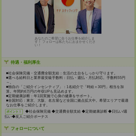
あなたのご希望に合うお仕事を紹介しま
す！ フォローは私たちにおまかせくださ
い！
待遇・福利厚生
■社会保険完備・交通費全額支給：生活の土台をしっかり守ります。
■選べる給料日と業界最安級手数料：日払・週払・月払対応。手数料55円
～。
■独自の「ご紹介インセンティブ」：1名紹介で「時給＋30円」相当を加
算。年間約6万円の年収UPも見込めます。
■定期健康診断：年1回実施で心身の健康をサポート。
■全国対応：東京、大阪、名古屋など全国に拠点拡大中。希望エリアで最適
なお仕事をご紹介します。
◆社会保険完備 ◆交通費全額支給 ◆定期健康診断 ◆日払い/週
ポイント！
払い◆友人ご紹介ボーナス
フォローについて