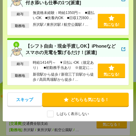
付き添いも仕事の1つ[派遣]
無資格未経験：時給1350円～ ■週払
給与
いOK ■扶養内OK ■日収1万800円
メール
LINE
で送る
で送る
以上
所沢駅 / 東所沢駅 / 航空公園駅 / …
気になる!
勤務地
シェア
ツイート
ブックマーク
【シフト自由・現金手渡しOK】iPhoneなど
スマホの充電を繋げるだけ！[派遣]
あなたの閲覧履歴からの
時給1414円～ ▼日払いOK（規定あ
給与
り） ■初勤務手当あり ※規定によ
おすすめ
る
新宿駅から徒歩 / 新宿三丁目駅から徒
気になる!
勤務地
歩 / 高田馬場駅から徒歩 / …
【オープニング募集】おばあちゃんのお散歩付き添
スキップ
どちらも気になる！
いも仕事の1つ[派遣]
[給 与]
無資格未経験：時給1350円～ ■週払い
しばらく表示しない
OK ■扶養内OK ■日収1万800円以上
[交通費]
交通費全額支給
気になる！
[勤務地]
所沢駅
/
東所沢駅
/
航空公園駅
/
…