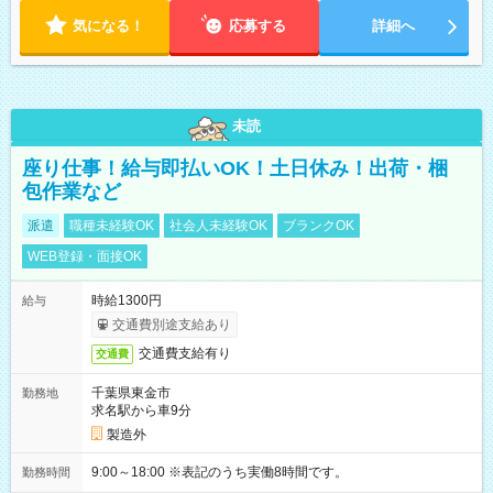
気になる！
応募する
詳細へ
未読
座り仕事！給与即払いOK！土日休み！出荷・梱
包作業など
派遣
職種未経験OK
社会人未経験OK
ブランクOK
WEB登録・面接OK
時給1300円
給与
交通費別途支給あり
交通費支給有り
交通費
千葉県東金市
勤務地
求名駅から車9分
製造外
9:00～18:00 ※表記のうち実働8時間です。
勤務時間