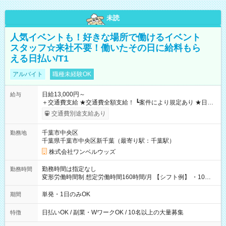
未読
人気イベントも！好きな場所で働けるイベント
スタッフ☆来社不要！働いたその日に給料もら
える日払い/T1
アルバイト
職種未経験OK
日給13,000円～
給与
＋交通費支給 ★交通費全額支給！ ┗案件により規定あり ★日払
いOK！（規定あり） ┗働いたその日に現金GET♪ お仕事後はコ
交通費別途支給あり
ンビニATMから 日払い分を引き落とせます！ 【試用期間】試
用期間なし
千葉市中央区
勤務地
千葉県千葉市中央区新千葉（最寄り駅：千葉駅）
株式会社ワンベルウッズ
勤務時間は指定なし
勤務時間
変形労働時間制 想定労働時間160時間/月 【シフト例】 ・10：
00～20：00
単発・1日のみOK
期間
日払いOK / 副業・WワークOK / 10名以上の大量募集
特徴