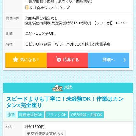
千葉県船橋市西船（最寄り駅：西船橋駅）
株式会社ワンベルウッズ
勤務時間は指定なし
勤務時間
変形労働時間制 想定労働時間160時間/月 【シフト例】 12：00
～22：00
単発・1日のみOK
期間
日払いOK / 副業・WワークOK / 10名以上の大量募集
特徴
気になる！
応募する
詳細へ
未読
スピードよりも丁寧に！未経験OK！作業はカン
タン×完全座り
派遣
職種未経験OK
ブランクOK
WEB登録・面接OK
時給1500円
給与
交通費別途支給あり