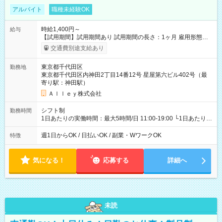
アルバイト
職種未経験OK
時給1,400円～
給与
【試用期間】試用期間あり 試用期間の長さ：1ヶ月 雇用形態、
給与は本採用時と同じです。
交通費別途支給あり
東京都千代田区
勤務地
東京都千代田区内神田2丁目14番12号 星屋第六ビル402号（最
寄り駅：神田駅）
Ａｌｌｅｙ株式会社
シフト制
勤務時間
1日あたりの実働時間：最大5時間/日 11:00-19:00 └1日あたりの
実働時間：1-5時間 └上記の時間帯内であれば、いつでも勤務可
能！ └平日・土曜日の中で、お好きな曜日でご勤務いただけま
週1日からOK / 日払いOK / 副業・WワークOK
特徴
す！ 【シフト例】 ・11:00～14:00 ・16:30～19:00 ・13:00～
18:00 などのように、自由な働き方が可能なお仕事です！
気になる！
応募する
詳細へ
未読