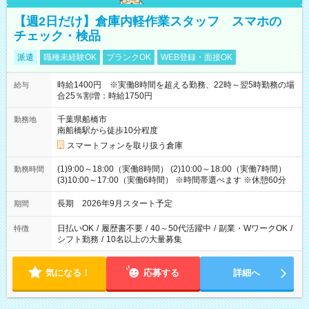
【週2日だけ】倉庫内軽作業スタッフ スマホの
チェック・検品
派遣
職種未経験OK
ブランクOK
WEB登録・面接OK
時給1400円 ※実働8時間を超える勤務、22時～翌5時勤務の場
給与
合25％割増：時給1750円
千葉県船橋市
勤務地
南船橋駅から徒歩10分程度
スマートフォンを取り扱う倉庫
(1)9:00～18:00（実働8時間） (2)10:00～18:00（実働7時間）
勤務時間
(3)10:00～17:00（実働6時間） ※時間帯選べます ※休憩60分
長期 2026年9月スタート予定
期間
日払いOK
/
履歴書不要
/
40～50代活躍中
/
副業・WワークOK
/
特徴
シフト勤務
/
10名以上の大量募集
気になる！
応募する
詳細へ