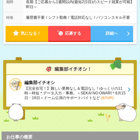
長期【ご応募から1週間以内(最短2日目)のスピード就業が可能】
期間
即日～
履歴書不要
/
シフト勤務
/
電話対応なし
/
パソコンスキル不要
特徴
気になる！
応募する
詳細へ
編集部イチオシ
【完全在宅！】難しい業務なし＆電話なし！ゆっくりの11
時～時短＊データ入力・事務、＜SEKAI NO OWARI＊8月15
日・16日＞ドーム公演のサポートバイトなど
(8/7UP!)
お仕事の概要