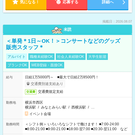
気になる！
応募する
詳細へ
掲載日：2026.08.07
未読
＜単発＊1日～OK！＞コンサートなどのグッズ
販売スタッフ＊
アルバイト
職種未経験OK
社会人未経験OK
大学生歓迎
ブランクOK
WEB登録・面接OK
日給1万5000円～ ■最大で日給2万8500円！
給与
交通費別途支給あり
交通費規定支給
交通費
横浜市西区
勤務地
横浜駅
/
みなとみらい駅
/
西横浜駅
/
…
イベント会場
＜シフト例＞ いろいろなシフトで働けます！ ■7:00-24:00
勤務時間
■8:00-21:00 ■9:00-21:00 ■18:00-翌7:00 ■20:30-翌11:00 など