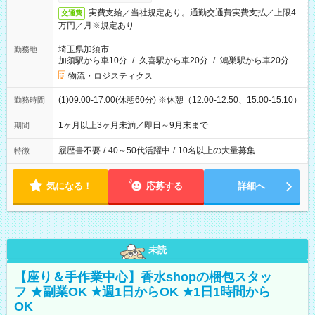
実費支給／当社規定あり。通勤交通費実費支払／上限4
交通費
万円／月※規定あり
埼玉県加須市
勤務地
加須駅から車10分
/
久喜駅から車20分
/
鴻巣駅から車20分
物流・ロジスティクス
(1)09:00-17:00(休憩60分) ※休憩（12:00-12:50、15:00-15:10）
勤務時間
1ヶ月以上3ヶ月未満／即日～9月末まで
期間
履歴書不要
/
40～50代活躍中
/
10名以上の大量募集
特徴
気になる！
応募する
詳細へ
未読
【座り＆手作業中心】香水shopの梱包スタッ
フ ★副業OK ★週1日からOK ★1日1時間から
OK