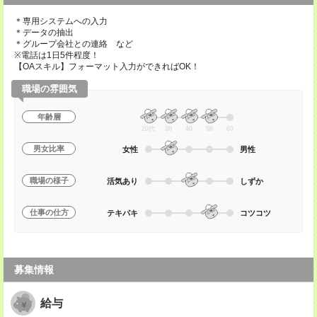
＊専用システムへの入力
＊データの抽出
＊グループ会社との連絡 など
※電話は1日5件程度！
【OAスキル】フォーマット入力ができればOK！
職場の雰囲気
年齢層
20代
30
40
50
60
男女比率
女性
男性
職場の様子
活気あり
しずか
仕事の仕方
テキパキ
コツコツ
募集情報
給与