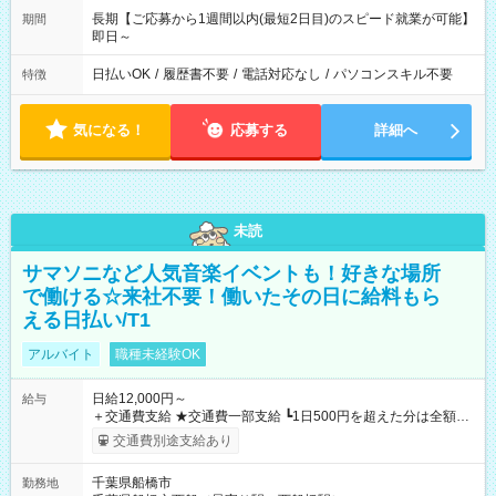
長期【ご応募から1週間以内(最短2日目)のスピード就業が可能】
期間
即日～
日払いOK
/
履歴書不要
/
電話対応なし
/
パソコンスキル不要
特徴
気になる！
応募する
詳細へ
未読
サマソニなど人気音楽イベントも！好きな場所
で働ける☆来社不要！働いたその日に給料もら
える日払い/T1
アルバイト
職種未経験OK
日給12,000円～
給与
＋交通費支給 ★交通費一部支給 ┗1日500円を超えた分は全額支
給！ ※往復500円以内の方は自己負担となります ★日払いOK！
交通費別途支給あり
（規定あり） ┗働いたその日に現金GET♪ お仕事後はコンビニ
ATMから 日払い分を引き落とせます！ 【試用期間】試用期間
千葉県船橋市
勤務地
なし