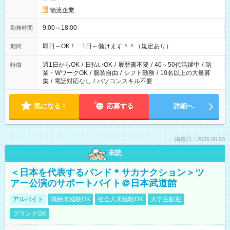
物流企業
9:00～18:00
勤務時間
即日～OK！ 1日～働けます＾＾（規定あり）
期間
週1日からOK
/
日払いOK
/
履歴書不要
/
40～50代活躍中
/
副
特徴
業・WワークOK
/
服装自由
/
シフト勤務
/
10名以上の大量募
集
/
電話対応なし
/
パソコンスキル不要
気になる！
応募する
詳細へ
掲載日：2026.08.03
未読
＜日本を代表するバンド＊サカナクション＞ツ
アー公演のサポートバイト＠日本武道館
アルバイト
職種未経験OK
社会人未経験OK
大学生歓迎
ブランクOK