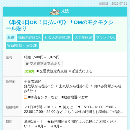
掲載日：2026.07.31
未読
《単発1日OK！日払い可》＊DMのモクモクシ
ール貼り
派遣
職種未経験OK
社会人未経験OK
大学生歓迎
ブランクOK
WEB登録・面接OK
時給1,500円～1,875円
給与
交通費別途支給あり
■ 交通費規定内支給 ※派遣先による
交通費
千葉市緑区
勤務地
鎌取駅から徒歩5分
/
土気駅から徒歩5分
/
おゆみ野駅から徒
歩5分
/
…
■物流センターなど ■勤務地選べます
＜1日3時間～OK！＞ ▼ 例えば… ▼ 15:00～18:00 15:00～
勤務時間
22:00 17:00～22:00 など こちら以外の時間もお気軽にご相談く
ださい！
単発1日～！ ★勤務開始日や期間はお気軽にご相談くださ
期間
い！ ＃8月～ ＃9月～