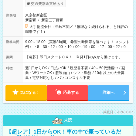
交通費別途支給あり
東京都新宿区
勤務地
新宿駅
/
新宿三丁目駅
大手物流会社（年齢不問／「無理なく続けられる」と好評の
職場です！）
9:00～18:00（実動8時間） 希望の時間帯を選べます！ ＜シフト
勤務時間
例＞ ・8：30～12：00 ・10：00～19：00 ・17：00～22：00
・13：00～22：00 ・22：00～翌6：00 など
【急募】即日スタートＯＫ！ 単発1日のみから働けます。
期間
週1日からOK
/
日払いOK
/
履歴書不要
/
40～50代活躍中
/
副
特徴
業・WワークOK
/
服装自由
/
シフト勤務
/
10名以上の大量募
集
/
電話対応なし
/
パソコンスキル不要
気になる！
応募する
詳細へ
掲載日：2026.08.07
未読
【超レア】1日からOK！車の中で座っているだ