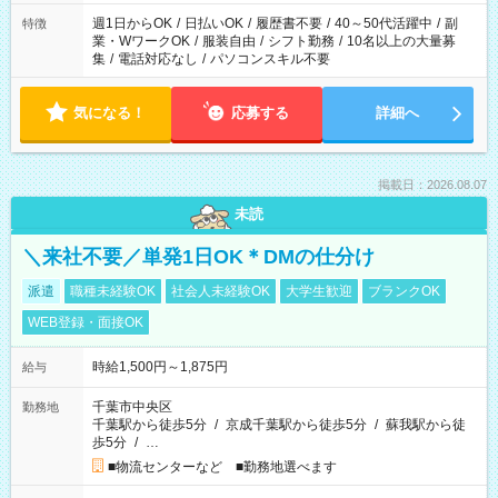
週1日からOK
/
日払いOK
/
履歴書不要
/
40～50代活躍中
/
副
特徴
業・WワークOK
/
服装自由
/
シフト勤務
/
10名以上の大量募
集
/
電話対応なし
/
パソコンスキル不要
気になる！
応募する
詳細へ
掲載日：2026.08.07
未読
＼来社不要／単発1日OK＊DMの仕分け
派遣
職種未経験OK
社会人未経験OK
大学生歓迎
ブランクOK
WEB登録・面接OK
時給1,500円～1,875円
給与
千葉市中央区
勤務地
千葉駅から徒歩5分
/
京成千葉駅から徒歩5分
/
蘇我駅から徒
歩5分
/
…
■物流センターなど ■勤務地選べます