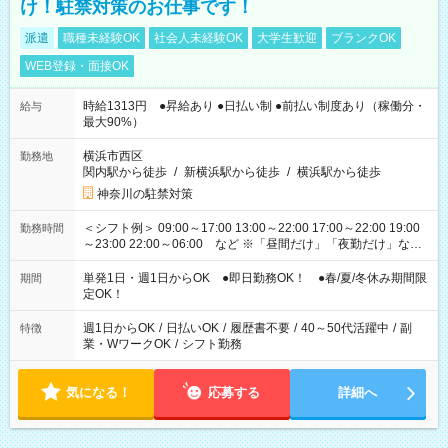
け！駐禁対策のお仕事です！
派遣
職種未経験OK
社会人未経験OK
大学生歓迎
ブランクOK
WEB登録・面接OK
時給1313円 ●昇給あり ●日払い制 ●前払い制度あり（稼働分・
給与
最大90%）
横浜市西区
勤務地
関内駅から徒歩
/
新横浜駅から徒歩
/
横浜駅から徒歩
神奈川の駐禁対策
＜シフト例＞ 09:00～17:00 13:00～22:00 17:00～22:00 19:00
勤務時間
～23:00 22:00～06:00 など ※「昼間だけ」「夜勤だけ」など
の希望OK
単発1日・週1日からOK ●即日勤務OK！ ●春/夏/冬休み期間限
期間
定OK！
週1日からOK
/
日払いOK
/
履歴書不要
/
40～50代活躍中
/
副
特徴
業・WワークOK
/
シフト勤務
気になる！
応募する
詳細へ