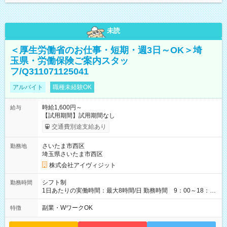
未読
＜厚生労働省のお仕事・短期・週3日～OK＞埼
玉県・労働保険ご案内スタッ
フ/Q311071125041
アルバイト
職種未経験OK
時給1,600円～
給与
【試用期間】試用期間なし
交通費別途支給あり
さいたま市西区
勤務地
埼玉県さいたま市西区
株式会社アイヴィジット
シフト制
勤務時間
1日あたりの実働時間：最大8時間/日 勤務時間 9：00～18：
00(実働8h、休憩1h) 土日祝含む週3日～OK、シフト制 ※もちろ
ん週5日勤務もOK♪ 勤務期間：2026年8月12日～9月9日※リスト
副業・WワークOK
特徴
全件完了で業務終了