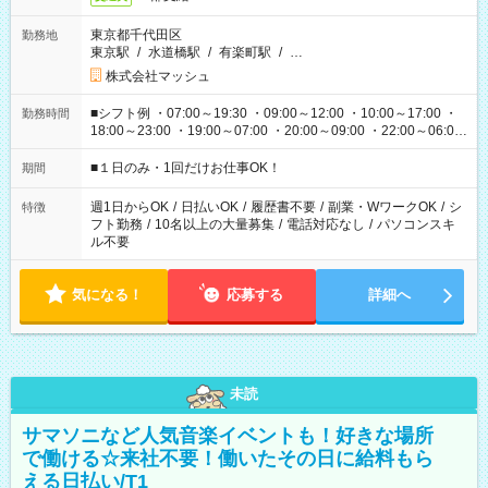
東京都千代田区
勤務地
東京駅
/
水道橋駅
/
有楽町駅
/
…
株式会社マッシュ
■シフト例 ・07:00～19:30 ・09:00～12:00 ・10:00～17:00 ・
勤務時間
18:00～23:00 ・19:00～07:00 ・20:00～09:00 ・22:00～06:00
etc ★最短で3時間で5,120円のお仕事から 15時間で2万円近く稼
げるお仕事も！ ご希望のお時間に合わせてご紹介！ ※シフトは
■１日のみ・1回だけお仕事OK！
期間
現場によって異なります。 ※勿論、休憩時間はあるのでご安心
ください！
週1日からOK
/
日払いOK
/
履歴書不要
/
副業・WワークOK
/
シ
特徴
フト勤務
/
10名以上の大量募集
/
電話対応なし
/
パソコンスキ
ル不要
気になる！
応募する
詳細へ
未読
サマソニなど人気音楽イベントも！好きな場所
で働ける☆来社不要！働いたその日に給料もら
える日払い/T1