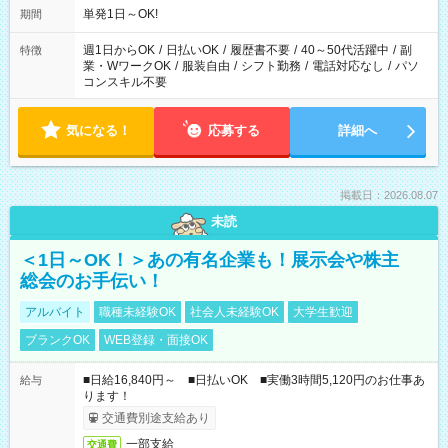
単発1日～OK!
期間
週1日からOK
/
日払いOK
/
履歴書不要
/
40～50代活躍中
/
副
特徴
業・WワークOK
/
服装自由
/
シフト勤務
/
電話対応なし
/
パソ
コンスキル不要
気になる！
応募する
詳細へ
掲載日：2026.08.07
未読
＜1日～OK！＞あの有名企業も！展示会や株主
総会のお手伝い！
アルバイト
職種未経験OK
社会人未経験OK
大学生歓迎
ブランクOK
WEB登録・面接OK
■日給16,840円～ ■日払いOK ■実働3時間5,120円のお仕事あ
給与
ります！
交通費別途支給あり
一部支給
交通費