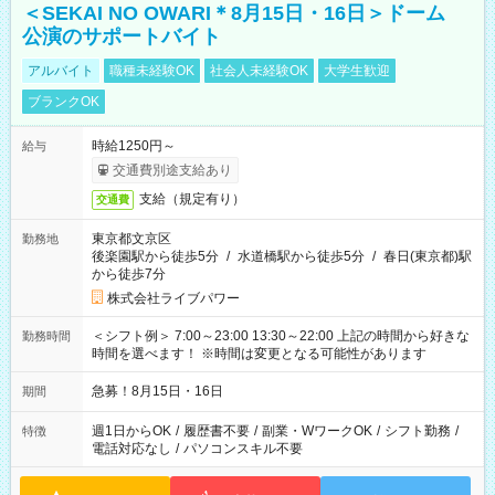
＜SEKAI NO OWARI＊8月15日・16日＞ドーム
公演のサポートバイト
アルバイト
職種未経験OK
社会人未経験OK
大学生歓迎
ブランクOK
時給1250円～
給与
交通費別途支給あり
支給（規定有り）
交通費
東京都文京区
勤務地
後楽園駅から徒歩5分
/
水道橋駅から徒歩5分
/
春日(東京都)駅
から徒歩7分
株式会社ライブパワー
＜シフト例＞ 7:00～23:00 13:30～22:00 上記の時間から好きな
勤務時間
時間を選べます！ ※時間は変更となる可能性があります
急募！8月15日・16日
期間
週1日からOK
/
履歴書不要
/
副業・WワークOK
/
シフト勤務
/
特徴
電話対応なし
/
パソコンスキル不要