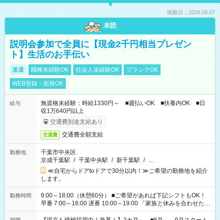
掲載日：2026.08.07
未読
説明会参加で全員に【現金2千円相当プレゼン
ト】生活のお手伝い
派遣
職種未経験OK
社会人未経験OK
ブランクOK
WEB登録・面接OK
無資格未経験：時給1330円～ ■週払いOK ■扶養内OK ■日
給与
収1万640円以上
交通費別途支給あり
交通費全額支給
交通費
千葉市中央区
勤務地
京成千葉駅
/
千葉中央駅
/
新千葉駅
/
…
≪自宅からドアtoドアで30分以内！≫ご希望の勤務地を紹介
します。
9:00～18:00（休憩60分） ■ご希望があれば下記シフトもOK！
勤務時間
早番 7:00～16:00 遅番 10:00～19:00 「家族と休みを合わせた
い」 「余裕を持って夕飯の準備がしたい」 「できれば残業はし
たくない」 など、ご希望を教えてくださいね。 ※Wワーク希望