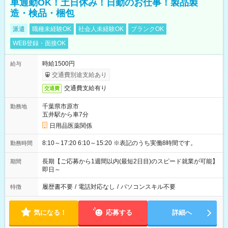
車通勤OK！土日休み！日勤のお仕事！製品製
造・検品・梱包
派遣
職種未経験OK
社会人未経験OK
ブランクOK
WEB登録・面接OK
時給1500円
給与
交通費別途支給あり
交通費支給有り
交通費
千葉県市原市
勤務地
五井駅から車7分
日用品医薬関係
8:10～17:20 6:10～15:20 ※表記のうち実働8時間です。
勤務時間
長期【ご応募から1週間以内(最短2日目)のスピード就業が可能】
期間
即日～
履歴書不要
/
電話対応なし
/
パソコンスキル不要
特徴
気になる！
応募する
詳細へ