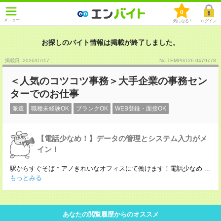
0
メニュー
気になる！
ログイン
お探しのバイト情報は掲載が終了しました。
掲載日 :2026
/
07
/
17
No.TEMPGT26-0479778
＜人気のコツコツ事務＞大手企業の事務セン
ターでのお仕事
派遣
職種未経験OK
ブランクOK
WEB登録・面接OK
【電話少なめ！】データの管理とシステム入力がメ
イン！
駅からすぐそば＊アノきれいなオフィスにて働けます！電話少なめ
...
もっとみる
あなたの閲覧履歴からのオススメ