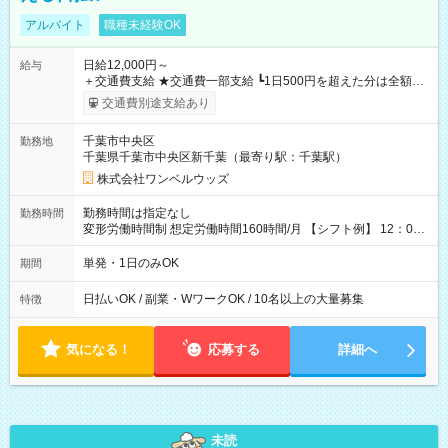
アルバイト
職種未経験OK
日給12,000円～
給与
＋交通費支給 ★交通費一部支給 ┗1日500円を超えた分は全額支
給！ ※往復500円以内の方は自己負担となります ★日払いOK！
交通費別途支給あり
（規定あり） ┗働いたその日に現金GET♪ お仕事後はコンビニ
ATMから 日払い分を引き落とせます！ 【試用期間】試用期間
千葉市中央区
勤務地
なし
千葉県千葉市中央区新千葉（最寄り駅：千葉駅）
株式会社ワンベルウッズ
勤務時間は指定なし
勤務時間
変形労働時間制 想定労働時間160時間/月 【シフト例】 12：00
～22：00
単発・1日のみOK
期間
日払いOK / 副業・WワークOK / 10名以上の大量募集
特徴
気になる！
応募する
詳細へ
未読