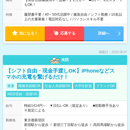
【現在も積極採用中！急募！】2カ月～ ■8月～、9月スタート
期間
の方へ 今ご覧のお仕事で希望する勤務時間と、もう1つのお仕事
もOK！
の勤務時間。 合計で週40時間を超える場合は応募できません。
履歴書不要
/
40～50代活躍中
/
服装自由
/
シフト勤務
/
10名以
特徴
上の大量募集
/
電話対応なし
/
パソコンスキル不要
気になる！
応募する
詳細へ
掲載日：2026.08.07
未読
【シフト自由・現金手渡しOK】iPhoneなどス
マホの充電を繋げるだけ！
派遣
職種未経験OK
社会人未経験OK
大学生歓迎
ブランクOK
WEB登録・面接OK
時給1414円～ ▼日払いOK（規定あり） ■初勤務手当あり
給与
※規定による
東京都新宿区
勤務地
新宿駅から徒歩
/
新宿三丁目駅から徒歩
/
高田馬場駅から徒歩
/
…