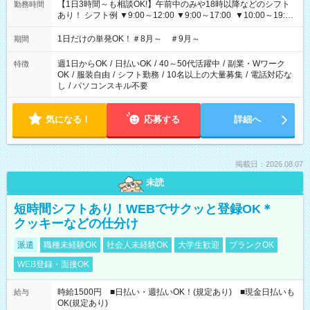
【1日3時間～も相談OK!】午前中のみや18時以降などのシフト
勤務時間
あり！ シフト例 ▼9:00～12:00 ▼9:00～17:00 ▼10:00～19:00
▼18:00～21:00
1日だけの単発OK！＃8月～ ＃9月～
期間
週1日からOK
/
日払いOK
/
40～50代活躍中
/
副業・Wワーク
特徴
OK
/
服装自由
/
シフト勤務
/
10名以上の大量募集
/
電話対応な
し
/
パソコンスキル不要
気になる！
応募する
詳細へ
掲載日：2026.08.07
未読
短時間シフトあり！WEBでサクッと登録OK＊
クッキーなどの仕分け
派遣
職種未経験OK
社会人未経験OK
大学生歓迎
ブランクOK
WEB登録・面接OK
時給1500円 ■日払い・週払いOK！(規定あり) ■現金日払いも
給与
OK(規定あり)