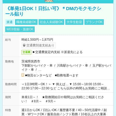
《単発1日OK！日払い可》＊DMのモクモクシ
ール貼り
派遣
職種未経験OK
社会人未経験OK
大学生歓迎
ブランクOK
WEB登録・面接OK
時給1,500円～1,875円
給与
交通費別途支給あり
■ 交通費規定内支給 ※派遣先による
交通費
茨城県筑西市
勤務地
下館駅からバイク・車
/
川島駅からバイク・車
/
玉戸駅からバ
イク・車
/
…
■物流センターなど ■勤務地選べます
＜1日3時間～OK！＞ ▼ 例えば… ▼ 15:00～18:00 15:00～
勤務時間
22:00 17:00～22:00 など こちら以外の時間もお気軽にご相談く
ださい！
単発1日～！ ★勤務開始日や期間はお気軽にご相談くださ
期間
い！ ＃8月～ ＃9月～
週1日からOK
/
日払いOK
/
履歴書不要
/
40～50代活躍中
/
副
特徴
業・WワークOK
/
服装自由
/
シフト勤務
/
10名以上の大量募