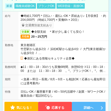
派遣
職種未経験OK
ブランクOK
WEB登録・面接OK
◆時給1,700円＊日払い・週払いOK＊昇給あり♪【月収例】 ・約
給与
204,000円 （時給1,700円 × 実働6h × 20日）
交通費別途支給あり
◆全額支給 ＊家が少し遠くても安心！
交通費
20～25万円
月収例
東京都港区
勤務地
竹芝駅から徒歩2分
/
浜松町駅から徒歩4分
/
大門(東京都)駅か
ら徒歩5分
/
…
◆港区にある情報セキュリティ企業◆
◆11：00～18：30のうち実働6時間、休憩60分 ※11：00～18：
勤務時間
00 または 11：30～18：30 。*。ブランクOK！。*。 例え
ば前職が、 在宅/財団法人/事務/コールセンター/受付/販売/カフェ
スタッフ スイーツ販売/ホテルフロント/化粧品販売/など 様々な
＜急募＞即日～長期／8月～9月～も相談OK！応募から最短即日
期間
業界から入社して活躍されています♪
には選考案内♪
日払いOK
/
履歴書不要
/
40～50代活躍中
/
副業・WワークOK
/
特徴
服装自由
/
電話対応なし
気になる！
応募する
詳細へ