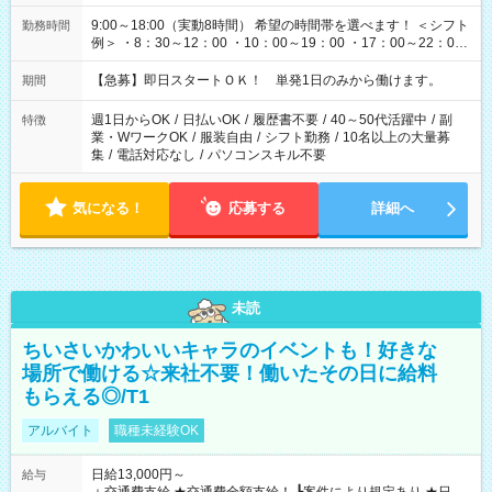
9:00～18:00（実動8時間） 希望の時間帯を選べます！ ＜シフト
勤務時間
例＞ ・8：30～12：00 ・10：00～19：00 ・17：00～22：00
・13：00～22：00 ・22：00～翌6：00 など
【急募】即日スタートＯＫ！ 単発1日のみから働けます。
期間
週1日からOK
/
日払いOK
/
履歴書不要
/
40～50代活躍中
/
副
特徴
業・WワークOK
/
服装自由
/
シフト勤務
/
10名以上の大量募
集
/
電話対応なし
/
パソコンスキル不要
気になる！
応募する
詳細へ
未読
ちいさいかわいいキャラのイベントも！好きな
場所で働ける☆来社不要！働いたその日に給料
もらえる◎/T1
アルバイト
職種未経験OK
日給13,000円～
給与