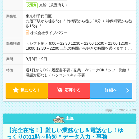
支給（規定有り）
交通費
東京都千代田区
勤務地
九段下駅から徒歩5分
/
竹橋駅から徒歩10分
/
神保町駅から徒
歩15分
/
…
株式会社ライブパワー
＜シフト例＞ 9:00～22:30 12:30～22:00 15:30～21:00 12:30～
勤務時間
19:00 12:30～22:00 上記の時間から好きな時間を選べます！ ※
時間は変更となる可能性があります
9月8日・9日
期間
週1日からOK
/
履歴書不要
/
副業・WワークOK
/
シフト勤務
/
特徴
電話対応なし
/
パソコンスキル不要
気になる！
応募する
詳細へ
掲載日：2026.07.29
未読
【完全在宅！】難しい業務なし＆電話なし！ゆ
っくりの11時～時短＊データ入力・事務