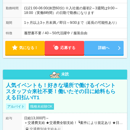
(1)21:00-06:00(休憩60分) ※入社後の最初2～3週間は9:00～
勤務時間
18:00（実働8時間）の日勤で勤務になります
1ヶ月以上3ヶ月未満／即日～9/30まで（延長の可能性あり）
期間
履歴書不要
/
40～50代活躍中
/
服装自由
特徴
気になる！
応募する
詳細へ
未読
人気イベントも！好きな場所で働けるイベント
スタッフ☆来社不要！働いたその日に給料もら
える日払い/T1
アルバイト
職種未経験OK
日給13,000円～
給与
＋交通費支給 ★交通費全額支給！ ┗案件により規定あり ★日払
いOK！（規定あり） ┗働いたその日に現金GET♪ お仕事後はコ
交通費別途支給あり