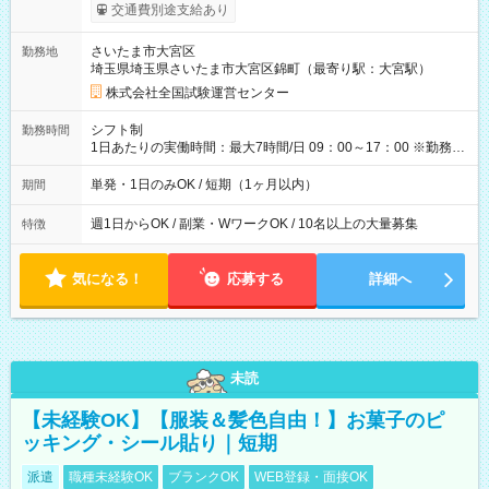
※勤務回数により昇給あり 【即給（前払い）オプションあ
交通費別途支給あり
り！】 希望される場合、勤務から1週間ほどで給与の一部を受け
取れます。 ※手数料418円がかかります。 【過去試験日の収入
さいたま市大宮区
勤務地
例】 ・河合塾模擬試験 8:30～17:30（休憩1時間） 時給1,300円
埼玉県埼玉県さいたま市大宮区錦町（最寄り駅：大宮駅）
×8時間＝日収10,400円＋交通費 ※当日の役割により時給＋100
円の場合あり ・国家試験 7:00～13:30（休憩なし） 時給1,300
株式会社全国試験運営センター
円（役割手当＋100円）×6時間＝日収8,400円＋交通費 【試用期
間】試用期間なし
シフト制
勤務時間
1日あたりの実働時間：最大7時間/日 09：00～17：00 ※勤務時
間は 試験により異なります。
単発・1日のみOK / 短期（1ヶ月以内）
期間
週1日からOK / 副業・WワークOK / 10名以上の大量募集
特徴
気になる！
応募する
詳細へ
未読
【未経験OK】【服装＆髪色自由！】お菓子のピ
ッキング・シール貼り｜短期
派遣
職種未経験OK
ブランクOK
WEB登録・面接OK