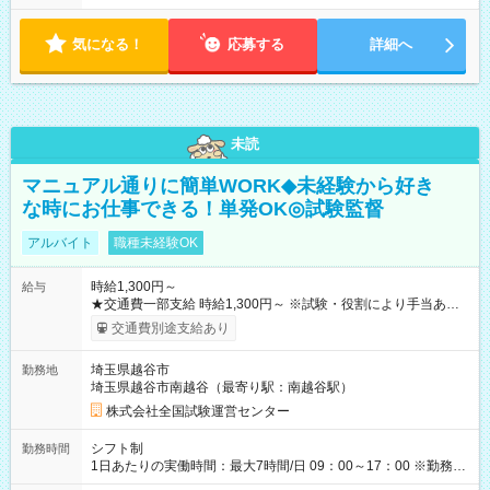
気になる！
応募する
詳細へ
未読
マニュアル通りに簡単WORK◆未経験から好き
な時にお仕事できる！単発OK◎試験監督
アルバイト
職種未経験OK
時給1,300円～
給与
★交通費一部支給 時給1,300円～ ※試験・役割により手当あり
※勤務回数により昇給あり 【即給（前払い）オプションあ
交通費別途支給あり
り！】 希望される場合、勤務から1週間ほどで給与の一部を受け
取れます。 ※手数料418円がかかります。 【過去試験日の収入
埼玉県越谷市
勤務地
例】 ・河合塾模擬試験 8:30～17:30（休憩1時間） 時給1,300円
埼玉県越谷市南越谷（最寄り駅：南越谷駅）
×8時間＝日収10,400円＋交通費 ※当日の役割により時給＋100
円の場合あり ・国家試験 7:00～13:30（休憩なし） 時給1,300
株式会社全国試験運営センター
円（役割手当＋100円）×6時間＝日収8,400円＋交通費 【試用期
間】試用期間なし
シフト制
勤務時間
1日あたりの実働時間：最大7時間/日 09：00～17：00 ※勤務時
間は 試験により異なります。