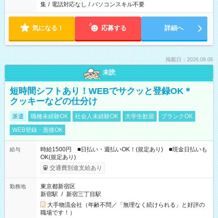
集
/
電話対応なし
/
パソコンスキル不要
気になる！
応募する
詳細へ
掲載日：2026.08.06
未読
短時間シフトあり！WEBでサクッと登録OK＊
クッキーなどの仕分け
派遣
職種未経験OK
社会人未経験OK
大学生歓迎
ブランクOK
WEB登録・面接OK
時給1500円 ■日払い・週払いOK！(規定あり) ■現金日払いも
給与
OK(規定あり)
交通費別途支給あり
東京都新宿区
勤務地
新宿駅
/
新宿三丁目駅
大手物流会社（年齢不問／「無理なく続けられる」と好評の
職場です！）