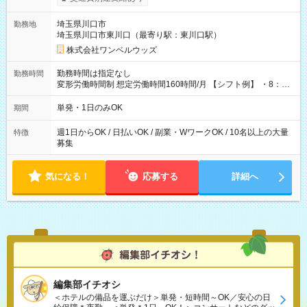
ンビニATMから 日払い分を引き落とせます！ 【試用期間】試
用期間なし
埼玉県川口市
勤務地
埼玉県川口市東川口（最寄り駅：東川口駅）
株式会社ワンベルウッズ
勤務時間は指定なし
勤務時間
変形労働時間制 想定労働時間160時間/月 【シフト例】 ・8：00
～21：00
単発・1日のみOK
期間
週1日からOK / 日払いOK / 副業・WワークOK / 10名以上の大量
特徴
募集
気になる！
応募する
詳細へ
編集部イチオシ
＜ホテルの備品を運ぶだけ＞単発・短時間～OK／安心の日