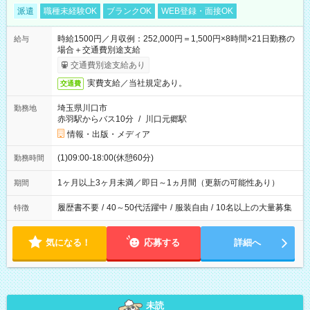
派遣
職種未経験OK
ブランクOK
WEB登録・面接OK
時給1500円／月収例：252,000円＝1,500円×8時間×21日勤務の
給与
場合＋交通費別途支給
交通費別途支給あり
実費支給／当社規定あり。
交通費
埼玉県川口市
勤務地
赤羽駅からバス10分
/
川口元郷駅
情報・出版・メディア
(1)09:00-18:00(休憩60分)
勤務時間
1ヶ月以上3ヶ月未満／即日～1ヵ月間（更新の可能性あり）
期間
履歴書不要
/
40～50代活躍中
/
服装自由
/
10名以上の大量募集
特徴
気になる！
応募する
詳細へ
未読