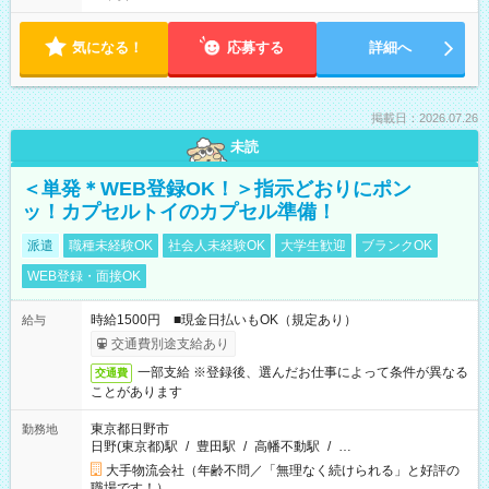
気になる！
応募する
詳細へ
掲載日：2026.07.26
未読
＜単発＊WEB登録OK！＞指示どおりにポン
ッ！カプセルトイのカプセル準備！
派遣
職種未経験OK
社会人未経験OK
大学生歓迎
ブランクOK
WEB登録・面接OK
時給1500円 ■現金日払いもOK（規定あり）
給与
交通費別途支給あり
一部支給 ※登録後、選んだお仕事によって条件が異なる
交通費
ことがあります
東京都日野市
勤務地
日野(東京都)駅
/
豊田駅
/
高幡不動駅
/
…
大手物流会社（年齢不問／「無理なく続けられる」と好評の
職場です！）