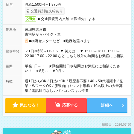
時給1,500円～1,875円
給与
交通費別途支給あり
■ 交通費規定内支給 ※派遣先による
交通費
茨城県古河市
勤務地
古河駅からバイク・車
■物流センターなど ■勤務地選べます
＜1日3時間～OK！＞ ▼ 例えば… ▼ 15:00～18:00 15:00～
勤務時間
22:00 17:00～22:00 など こちら以外の時間もお気軽にご相談く
ださい！
単発1日～！ ★勤務開始日や期間はお気軽にご相談くださ
期間
い！ ＃8月～ ＃9月～
週1日からOK
/
日払いOK
/
履歴書不要
/
40～50代活躍中
/
副
特徴
業・WワークOK
/
服装自由
/
シフト勤務
/
10名以上の大量募
集
/
電話対応なし
/
パソコンスキル不要
気になる！
応募する
詳細へ
掲載日：2026.07.30
未読