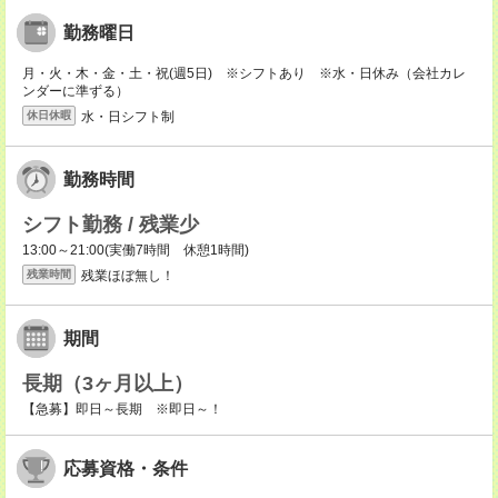
勤務曜日
月・火・木・金・土・祝(週5日) ※シフトあり ※水・日休み（会社カレ
ンダーに準ずる）
水・日シフト制
休日休暇
勤務時間
シフト勤務 / 残業少
13:00～21:00(実働7時間 休憩1時間)
残業ほぼ無し！
残業時間
期間
長期（3ヶ月以上）
【急募】即日～長期 ※即日～！
応募資格・条件