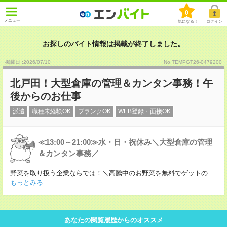
0
メニュー
気になる！
ログイン
お探しのバイト情報は掲載が終了しました。
掲載日 :2026
/
07
/
10
No.TEMPGT26-0479200
北戸田！大型倉庫の管理＆カンタン事務！午
後からのお仕事
派遣
職種未経験OK
ブランクOK
WEB登録・面接OK
≪13:00～21:00≫水・日・祝休み＼大型倉庫の管理
＆カンタン事務／
野菜を取り扱う企業ならでは！＼高騰中のお野菜を無料でゲットの
...
もっとみる
あなたの閲覧履歴からのオススメ