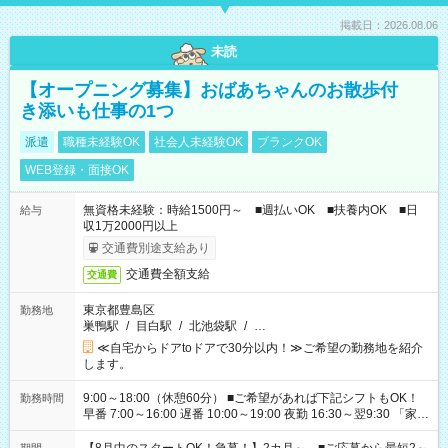
掲載日：2026.08.06
未読
【オープニング募集】おばあちゃんのお散歩付
き添いも仕事の1つ
派遣
職種未経験OK
社会人未経験OK
ブランクOK
WEB登録・面接OK
無資格未経験：時給1500円～ ■週払いOK ■扶養内OK ■日
給与
収1万2000円以上
交通費別途支給あり
交通費全額支給
交通費
東京都豊島区
勤務地
巣鴨駅
/
目白駅
/
北池袋駅
/
…
≪自宅からドアtoドアで30分以内！≫ご希望の勤務地を紹介
します。
9:00～18:00（休憩60分） ■ご希望があれば下記シフトもOK！
勤務時間
早番 7:00～16:00 遅番 10:00～19:00 夜勤 16:30～翌9:30 「家族
と休みを合わせたい」 「余裕を持って夕飯の準備がしたい」
「できれば残業はしたくない」 など、ご希望を教えてください