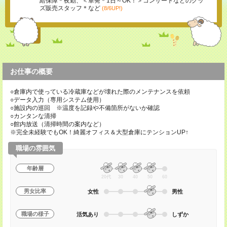
給保障＊夜勤、＜単発＊1日～OK！＞コンサートなどのグッ
ズ販売スタッフ＊など
(8/6UP!)
お仕事の概要
○倉庫内で使っている冷蔵庫などが壊れた際のメンテナンスを依頼
○データ入力（専用システム使用）
○施設内の巡回 ※温度を記録や不備箇所がないか確認
○カンタンな清掃
○館内放送（清掃時間の案内など）
※完全未経験でもOK！綺麗オフィス＆大型倉庫にテンションUP↑
職場の雰囲気
年齢層
20代
30
40
50
60
男女比率
女性
男性
職場の様子
活気あり
しずか