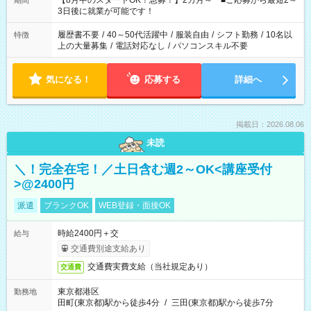
【8月中のスタートOK！急募！】2カ月～ ■ご応募から最短2～
期間
ね。 ※Wワーク希望の方へ 今ご覧のお仕事で希望する勤務時間
3日後に就業が可能です！
と、もう1つのお仕事の勤務時間。 合計で週40時間を超える場
合は応募できません。
履歴書不要
/
40～50代活躍中
/
服装自由
/
シフト勤務
/
10名以
特徴
上の大量募集
/
電話対応なし
/
パソコンスキル不要
気になる！
応募する
詳細へ
掲載日：2026.08.06
未読
＼！完全在宅！／土日含む週2～OK<講座受付
>@2400円
派遣
ブランクOK
WEB登録・面接OK
時給2400円＋交
給与
交通費別途支給あり
交通費実費支給（当社規定あり）
交通費
東京都港区
勤務地
田町(東京都)駅から徒歩4分
/
三田(東京都)駅から徒歩7分