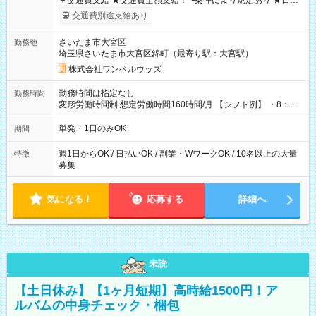
＋交通費支給 ★交通費全額支給！ ┗案件により規定あり ★日払
いOK！（規定あり） ┗働いたその日に現金GET♪ お仕事後はコ
交通費別途支給あり
ンビニATMから 日払い分を引き落とせます！ 【試用期間】試
用期間なし
さいたま市大宮区
勤務地
埼玉県さいたま市大宮区錦町（最寄り駅：大宮駅）
株式会社ワンベルウッズ
勤務時間は指定なし
勤務時間
変形労働時間制 想定労働時間160時間/月 【シフト例】 ・8：00
～21：00
単発・1日のみOK
期間
週1日からOK / 日払いOK / 副業・WワークOK / 10名以上の大量
特徴
募集
気になる！
応募する
詳細へ
未読
【土日休み】【1ヶ月短期】高時給1500円！ア
ルバムの中身チェック・梱包