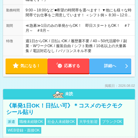
9:00～18:00など ■希望の時間帯を選べます！ ▼他にも様々な時
勤務時間
間帯でお仕事をご用意しています！ ＜シフト例＞ 8:30～12:00
17:00～22:00 13:00～22:00 22:00～翌6:00 など
≪急募≫1日のみの単発からOK！ 即日スタートもOK！ ＃7
期間
月～ ＃8月～
週1日からOK
/
日払いOK
/
履歴書不要
/
40～50代活躍中
/
副
特徴
業・WワークOK
/
服装自由
/
シフト勤務
/
10名以上の大量募
集
/
電話対応なし
/
パソコンスキル不要
気になる！
応募する
詳細へ
掲載日：2026.08.02
未読
《単発1日OK！日払い可》＊コスメのモクモク
シール貼り
派遣
職種未経験OK
社会人未経験OK
大学生歓迎
ブランクOK
WEB登録・面接OK