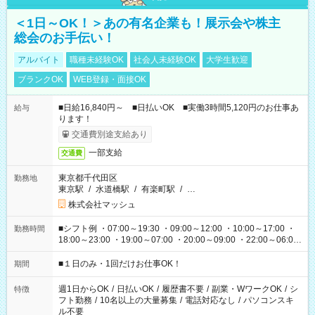
＜1日～OK！＞あの有名企業も！展示会や株主
総会のお手伝い！
アルバイト
職種未経験OK
社会人未経験OK
大学生歓迎
ブランクOK
WEB登録・面接OK
■日給16,840円～ ■日払いOK ■実働3時間5,120円のお仕事あ
給与
ります！
交通費別途支給あり
一部支給
交通費
東京都千代田区
勤務地
東京駅
/
水道橋駅
/
有楽町駅
/
…
株式会社マッシュ
■シフト例 ・07:00～19:30 ・09:00～12:00 ・10:00～17:00 ・
勤務時間
18:00～23:00 ・19:00～07:00 ・20:00～09:00 ・22:00～06:00
etc ★最短で3時間で5,120円のお仕事から 15時間で2万円近く稼
げるお仕事も！ ご希望のお時間に合わせてご紹介！ ※シフトは
■１日のみ・1回だけお仕事OK！
期間
現場によって異なります。 ※勿論、休憩時間はあるのでご安心
ください！
週1日からOK
/
日払いOK
/
履歴書不要
/
副業・WワークOK
/
シ
特徴
フト勤務
/
10名以上の大量募集
/
電話対応なし
/
パソコンスキ
ル不要