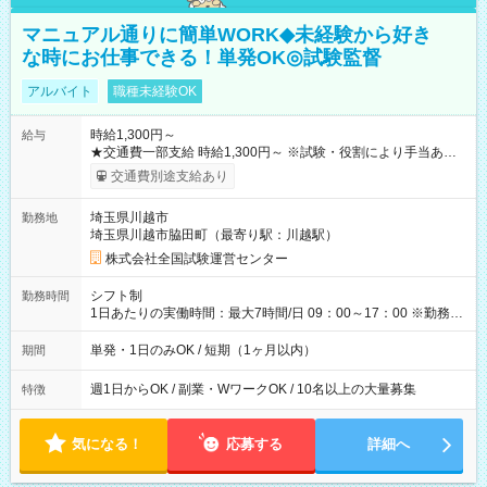
マニュアル通りに簡単WORK◆未経験から好き
な時にお仕事できる！単発OK◎試験監督
アルバイト
職種未経験OK
時給1,300円～
給与
★交通費一部支給 時給1,300円～ ※試験・役割により手当あり
※勤務回数により昇給あり 【即給（前払い）オプションあ
交通費別途支給あり
り！】 希望される場合、勤務から1週間ほどで給与の一部を受け
取れます。 ※手数料418円がかかります。 【過去試験日の収入
埼玉県川越市
勤務地
例】 ・河合塾模擬試験 8:30～17:30（休憩1時間） 時給1,300円
埼玉県川越市脇田町（最寄り駅：川越駅）
×8時間＝日収10,400円＋交通費 ※当日の役割により時給＋100
円の場合あり ・国家試験 7:00～13:30（休憩なし） 時給1,300
株式会社全国試験運営センター
円（役割手当＋100円）×6時間＝日収8,400円＋交通費 【試用期
間】試用期間なし
シフト制
勤務時間
1日あたりの実働時間：最大7時間/日 09：00～17：00 ※勤務時
間は 試験により異なります。
単発・1日のみOK / 短期（1ヶ月以内）
期間
週1日からOK / 副業・WワークOK / 10名以上の大量募集
特徴
気になる！
応募する
詳細へ