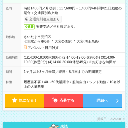
時給1400円／月収例：117,600円＝1,400円×4時間×21日勤務の
給与
場合＋交通費別途支給
交通費別途支給あり
実費支給／当社規定あり。
交通費
さいたま市見沼区
勤務地
七里駅から車6分
/
大宮公園駅
/
大宮(埼玉県)駅
アパレル・日用雑貨
(1)14:00-18:00(休憩0分) (2)14:00-19:00(休憩0分) (3)14:00-
勤務時間
19:30(休憩0分) (4)14:00-20:00(休憩45分) ※お好きな時間が選べ
ます
1ヶ月以上3ヶ月未満／即日～8月末までの期間限定
期間
履歴書不要
/
40～50代活躍中
/
服装自由
/
シフト勤務
/
10名以
特徴
上の大量募集
気になる！
応募する
詳細へ
掲載日：2026.08.06
未読