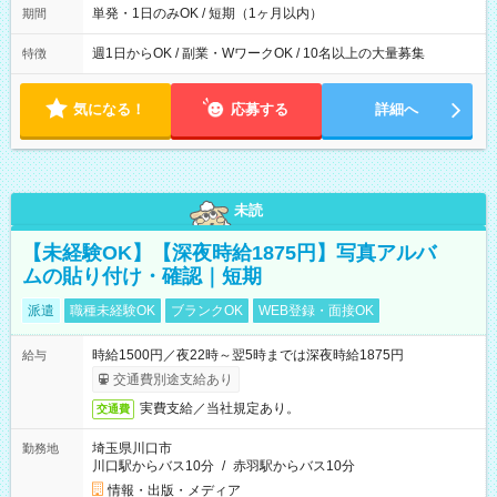
単発・1日のみOK / 短期（1ヶ月以内）
期間
週1日からOK / 副業・WワークOK / 10名以上の大量募集
特徴
気になる！
応募する
詳細へ
未読
【未経験OK】【深夜時給1875円】写真アルバ
ムの貼り付け・確認｜短期
派遣
職種未経験OK
ブランクOK
WEB登録・面接OK
時給1500円／夜22時～翌5時までは深夜時給1875円
給与
交通費別途支給あり
実費支給／当社規定あり。
交通費
埼玉県川口市
勤務地
川口駅からバス10分
/
赤羽駅からバス10分
情報・出版・メディア