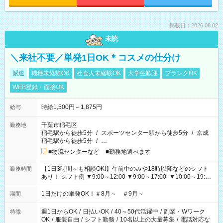
掲載日：2026.08.02
未読
＼来社不要／単発1日OK＊コスメの仕分け
派遣
職種未経験OK
社会人未経験OK
大学生歓迎
ブランクOK
WEB登録・面接OK
時給1,500円～1,875円
給与
千葉市稲毛区
勤務地
稲毛駅から徒歩5分
/
スポーツセンター駅から徒歩5分
/
京成
稲毛駅から徒歩5分
/
…
■物流センターなど ■勤務地選べます
【1日3時間～も相談OK!】午前中のみや18時以降などのシフト
勤務時間
あり！ シフト例 ▼9:00～12:00 ▼9:00～17:00 ▼10:00～19:00
▼18:00～21:00
1日だけの単発OK！＃8月～ ＃9月～
期間
週1日からOK
/
日払いOK
/
40～50代活躍中
/
副業・Wワーク
特徴
OK
/
服装自由
/
シフト勤務
/
10名以上の大量募集
/
電話対応な