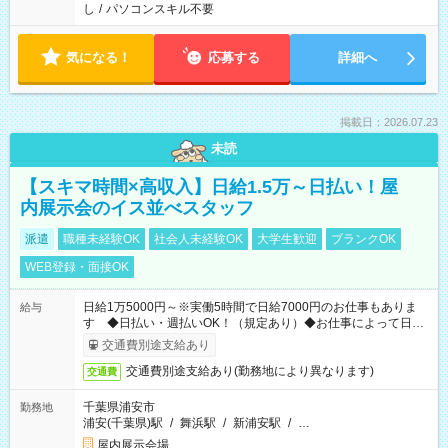
し
/
パソコンスキル不要
気になる！
応募する
詳細へ
掲載日：2026.07.23
未読
【スキマ時間×高収入】日給1.5万～日払い！屋
内展示会のイス並べスタッフ
派遣
職種未経験OK
社会人未経験OK
大学生歓迎
ブランクOK
WEB登録・面接OK
日給1万5000円～※実働5時間で日給7000円のお仕事もありま
給与
す ◆日払い・週払いOK！（規定あり）◆お仕事によって日給
も異なります
交通費別途支給あり
交通費別途支給あり(勤務地により異なります)
交通費
千葉県浦安市
勤務地
浦安(千葉県)駅
/
舞浜駅
/
新浦安駅
/
…
屋内展示会場