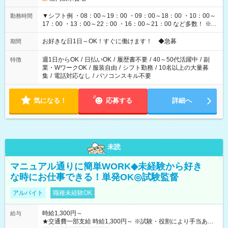
▼シフト例 ・08：00～19：00 ・09：00～18：00 ・10：00～
勤務時間
17：00 ・13：00～22：00 ・16：00～21：00 など多数！ ※お
仕事により勤務時間が異なります
お好きな日1日～OK！すぐに働けます！ ◆急募
期間
週1日からOK
/
日払いOK
/
履歴書不要
/
40～50代活躍中
/
副
特徴
業・WワークOK
/
服装自由
/
シフト勤務
/
10名以上の大量募
集
/
電話対応なし
/
パソコンスキル不要
気になる！
応募する
詳細へ
未読
マニュアル通りに簡単WORK◆未経験から好き
な時にお仕事できる！単発OK◎試験監督
アルバイト
職種未経験OK
時給1,300円～
給与
★交通費一部支給 時給1,300円～ ※試験・役割により手当あり