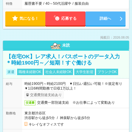
履歴書不要
/
40～50代活躍中
/
服装自由
特徴
気になる！
応募する
詳細へ
掲載日：2026.08.05
未読
【在宅OK】レア求人！パスポートのデータ入力
＊時給1900円～／短期！すぐ働ける
派遣
職種未経験OK
社会人未経験OK
大学生歓迎
ブランクOK
時給1900円～時給2100円 ▼日払い週払い可能！※規定有り
給与
▼1日6時間勤務で日収1万以上！
交通費別途支給あり
交通費一部別途支給 ※お仕事によって変動あり
交通費
東京都渋谷区
勤務地
渋谷駅から徒歩5分
/
神泉駅から徒歩5分
キレイなオフィスです