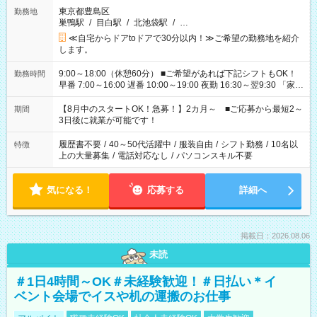
東京都豊島区
勤務地
巣鴨駅
/
目白駅
/
北池袋駅
/
…
≪自宅からドアtoドアで30分以内！≫ご希望の勤務地を紹介
します。
9:00～18:00（休憩60分） ■ご希望があれば下記シフトもOK！
勤務時間
早番 7:00～16:00 遅番 10:00～19:00 夜勤 16:30～翌9:30 「家族
と休みを合わせたい」 「余裕を持って夕飯の準備がしたい」
「できれば残業はしたくない」 など、ご希望を教えてください
【8月中のスタートOK！急募！】2カ月～ ■ご応募から最短2～
期間
ね。 ※Wワーク希望の方へ 今ご覧のお仕事で希望する勤務時間
3日後に就業が可能です！
と、もう1つのお仕事の勤務時間。 合計で週40時間を超える場
合は応募できません。
履歴書不要
/
40～50代活躍中
/
服装自由
/
シフト勤務
/
10名以
特徴
上の大量募集
/
電話対応なし
/
パソコンスキル不要
気になる！
応募する
詳細へ
掲載日：2026.08.06
未読
＃1日4時間～OK＃未経験歓迎！＃日払い＊イ
ベント会場でイスや机の運搬のお仕事