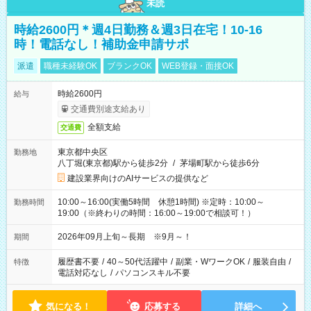
未読
時給2600円＊週4日勤務＆週3日在宅！10-16
時！電話なし！補助金申請サポ
派遣
職種未経験OK
ブランクOK
WEB登録・面接OK
時給2600円
給与
交通費別途支給あり
全額支給
交通費
東京都中央区
勤務地
八丁堀(東京都)駅から徒歩2分
/
茅場町駅から徒歩6分
建設業界向けのAIサービスの提供など
10:00～16:00(実働5時間 休憩1時間) ※定時：10:00～
勤務時間
19:00（※終わりの時間：16:00～19:00で相談可！）
2026年09月上旬～長期 ※9月～！
期間
履歴書不要
/
40～50代活躍中
/
副業・WワークOK
/
服装自由
/
特徴
電話対応なし
/
パソコンスキル不要
気になる！
応募する
詳細へ