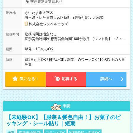
交通費別途支給あり
ンビニATMから 日払い分を引き落とせます！ 【試用期間】試
用期間なし
さいたま市大宮区
勤務地
埼玉県さいたま市大宮区錦町（最寄り駅：大宮駅）
株式会社ワンベルウッズ
勤務時間は指定なし
勤務時間
変形労働時間制 想定労働時間160時間/月 【シフト例】 ・8：00
～21：00
単発・1日のみOK
期間
週1日からOK / 日払いOK / 副業・WワークOK / 10名以上の大量
特徴
募集
気になる！
応募する
詳細へ
未読
【未経験OK】【服装＆髪色自由！】お菓子のピ
ッキング・シール貼り｜短期
派遣
職種未経験OK
ブランクOK
WEB登録・面接OK