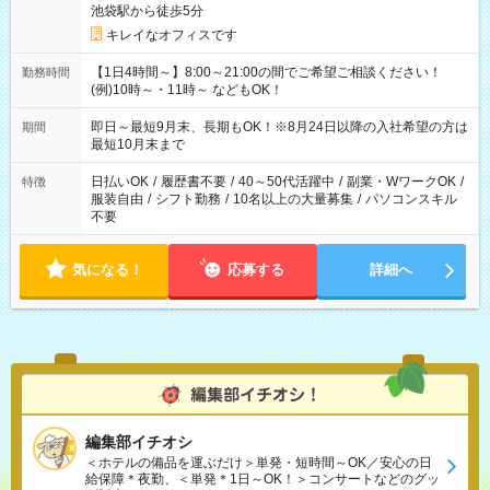
池袋駅から徒歩5分
キレイなオフィスです
【1日4時間～】8:00～21:00の間でご希望ご相談ください！
勤務時間
(例)10時～・11時～ などもOK！
即日～最短9月末、長期もOK！※8月24日以降の入社希望の方は
期間
最短10月末まで
日払いOK
/
履歴書不要
/
40～50代活躍中
/
副業・WワークOK
/
特徴
服装自由
/
シフト勤務
/
10名以上の大量募集
/
パソコンスキル
不要
気になる！
応募する
詳細へ
編集部イチオシ
＜ホテルの備品を運ぶだけ＞単発・短時間～OK／安心の日
給保障＊夜勤、＜単発＊1日～OK！＞コンサートなどのグッ