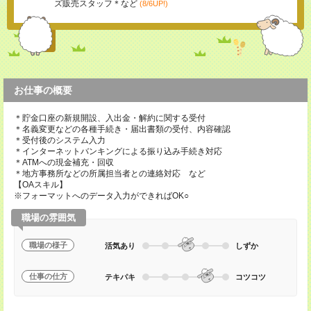
ズ販売スタッフ＊など
(8/6UP!)
お仕事の概要
＊貯金口座の新規開設、入出金・解約に関する受付
＊名義変更などの各種手続き・届出書類の受付、内容確認
＊受付後のシステム入力
＊インターネットバンキングによる振り込み手続き対応
＊ATMへの現金補充・回収
＊地方事務所などの所属担当者との連絡対応 など
【OAスキル】
※フォーマットへのデータ入力ができればOK○
職場の雰囲気
職場の様子
活気あり
しずか
仕事の仕方
テキパキ
コツコツ