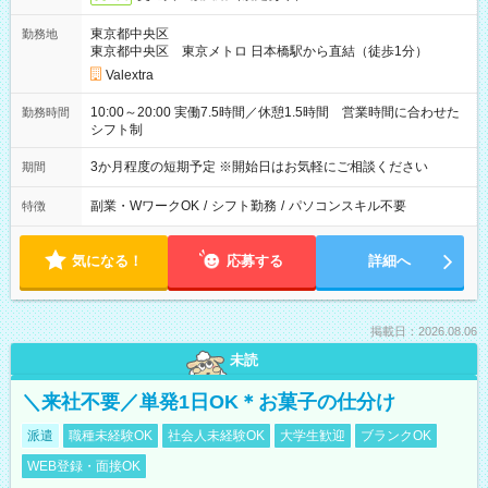
東京都中央区
勤務地
東京都中央区 東京メトロ 日本橋駅から直結（徒歩1分）
Valextra
10:00～20:00 実働7.5時間／休憩1.5時間 営業時間に合わせた
勤務時間
シフト制
3か月程度の短期予定 ※開始日はお気軽にご相談ください
期間
副業・WワークOK
/
シフト勤務
/
パソコンスキル不要
特徴
気になる！
応募する
詳細へ
掲載日：2026.08.06
未読
＼来社不要／単発1日OK＊お菓子の仕分け
派遣
職種未経験OK
社会人未経験OK
大学生歓迎
ブランクOK
WEB登録・面接OK