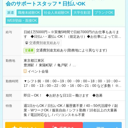
会のサポートスタッフ＊日払いOK
派遣
職種未経験OK
社会人未経験OK
大学生歓迎
ブランクOK
WEB登録・面接OK
日給1万5000円～※実働5時間で日給7000円のお仕事もありま
給与
す ◆日払い・週払いOK！（規定あり）◆お仕事によって日給
も異なります
交通費別途支給あり
交通費別途支給あり(勤務地により異なります)
交通費
東京都江東区
勤務地
豊洲駅
/
東陽町駅
/
亀戸駅
/
…
イベント会場
▼シフト例 ・08：00～19：00 ・09：00～18：00 ・10：00～
勤務時間
17：00 ・13：00～22：00 ・16：00～21：00 など多数！ ※お
仕事により勤務時間が異なります
即日～OK！ ◆お好きな日1日～働けます ◆急募
期間
週1日からOK
/
日払いOK
/
履歴書不要
/
40～50代活躍中
/
副
特徴
業・WワークOK
/
服装自由
/
シフト勤務
/
10名以上の大量募
集
/
電話対応なし
/
パソコンスキル不要