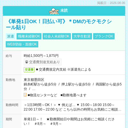
掲載日：2026.08.06
未読
《単発1日OK！日払い可》＊DMのモクモクシ
ール貼り
派遣
職種未経験OK
社会人未経験OK
大学生歓迎
ブランクOK
WEB登録・面接OK
時給1,500円～1,875円
給与
交通費別途支給あり
■ 交通費規定内支給 ※派遣先による
交通費
東京都墨田区
勤務地
錦糸町駅から徒歩5分
/
押上駅から徒歩5分
/
両国駅から徒歩5
分
/
…
■物流センターなど ■勤務地選べます
＜1日3時間～OK！＞ ▼ 例えば… ▼ 15:00～18:00 15:00～
勤務時間
22:00 17:00～22:00 など こちら以外の時間もお気軽にご相談く
ださい！
単発1日～！ ★勤務開始日や期間はお気軽にご相談くださ
期間
い！ ＃8月～ ＃9月～