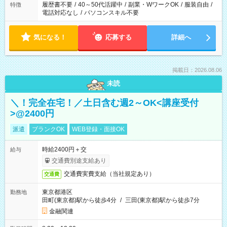
履歴書不要
/
40～50代活躍中
/
副業・WワークOK
/
服装自由
/
特徴
電話対応なし
/
パソコンスキル不要
気になる！
応募する
詳細へ
掲載日：2026.08.06
未読
＼！完全在宅！／土日含む週2～OK<講座受付
>@2400円
派遣
ブランクOK
WEB登録・面接OK
時給2400円＋交
給与
交通費別途支給あり
交通費実費支給（当社規定あり）
交通費
東京都港区
勤務地
田町(東京都)駅から徒歩4分
/
三田(東京都)駅から徒歩7分
金融関連