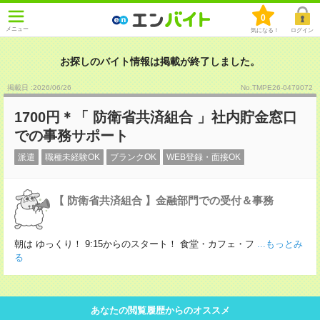
0
メニュー
気になる！
ログイン
お探しのバイト情報は掲載が終了しました。
掲載日 :2026
/
06
/
26
No.TMPE26-0479072
1700円＊「 防衛省共済組合 」社内貯金窓口
での事務サポート
派遣
職種未経験OK
ブランクOK
WEB登録・面接OK
【 防衛省共済組合 】金融部門での受付＆事務
朝は ゆっくり！ 9:15からのスタート！ 食堂・カフェ・フ
...もっとみ
る
あなたの閲覧履歴からのオススメ