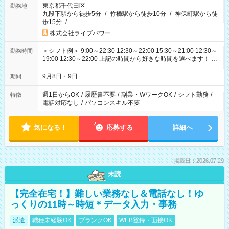
東京都千代田区
勤務地
九段下駅から徒歩5分
/
竹橋駅から徒歩10分
/
神保町駅から徒
歩15分
/
…
株式会社ライブパワー
＜シフト例＞ 9:00～22:30 12:30～22:00 15:30～21:00 12:30～
勤務時間
19:00 12:30～22:00 上記の時間から好きな時間を選べます！ ※
時間は変更となる可能性があります
9月8日・9日
期間
週1日からOK
/
履歴書不要
/
副業・WワークOK
/
シフト勤務
/
特徴
電話対応なし
/
パソコンスキル不要
気になる！
応募する
詳細へ
掲載日：2026.07.29
未読
【完全在宅！】難しい業務なし＆電話なし！ゆ
っくりの11時～時短＊データ入力・事務
派遣
職種未経験OK
ブランクOK
WEB登録・面接OK