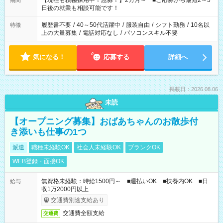
【現在も積極採用中！急募！】2カ月～ ■ご応募から最短2～3
期間
の方へ 今ご覧のお仕事で希望する勤務時間と、もう1つのお仕事
日後の就業も相談可能です！
の勤務時間。 合計で週40時間を超える場合は応募できません。
履歴書不要
/
40～50代活躍中
/
服装自由
/
シフト勤務
/
10名以
特徴
上の大量募集
/
電話対応なし
/
パソコンスキル不要
気になる！
応募する
詳細へ
掲載日：2026.08.06
未読
【オープニング募集】おばあちゃんのお散歩付
き添いも仕事の1つ
派遣
職種未経験OK
社会人未経験OK
ブランクOK
WEB登録・面接OK
無資格未経験：時給1500円～ ■週払いOK ■扶養内OK ■日
給与
収1万2000円以上
交通費別途支給あり
交通費全額支給
交通費