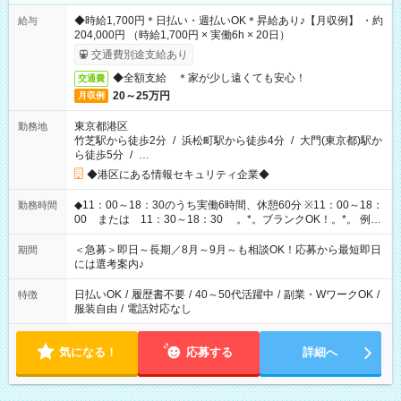
◆時給1,700円＊日払い・週払いOK＊昇給あり♪【月収例】 ・約
給与
204,000円 （時給1,700円 × 実働6h × 20日）
交通費別途支給あり
◆全額支給 ＊家が少し遠くても安心！
交通費
20～25万円
月収例
東京都港区
勤務地
竹芝駅から徒歩2分
/
浜松町駅から徒歩4分
/
大門(東京都)駅か
ら徒歩5分
/
…
◆港区にある情報セキュリティ企業◆
◆11：00～18：30のうち実働6時間、休憩60分 ※11：00～18：
勤務時間
00 または 11：30～18：30 。*。ブランクOK！。*。 例え
ば前職が、 在宅/財団法人/事務/コールセンター/受付/販売/カフェ
スタッフ スイーツ販売/ホテルフロント/化粧品販売/など 様々な
＜急募＞即日～長期／8月～9月～も相談OK！応募から最短即日
期間
業界から入社して活躍されています♪
には選考案内♪
日払いOK
/
履歴書不要
/
40～50代活躍中
/
副業・WワークOK
/
特徴
服装自由
/
電話対応なし
気になる！
応募する
詳細へ