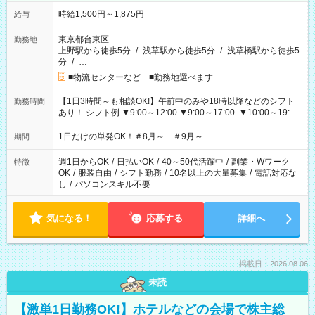
時給1,500円～1,875円
給与
東京都台東区
勤務地
上野駅から徒歩5分
/
浅草駅から徒歩5分
/
浅草橋駅から徒歩5
分
/
…
■物流センターなど ■勤務地選べます
【1日3時間～も相談OK!】午前中のみや18時以降などのシフト
勤務時間
あり！ シフト例 ▼9:00～12:00 ▼9:00～17:00 ▼10:00～19:00
▼18:00～21:00
1日だけの単発OK！＃8月～ ＃9月～
期間
週1日からOK
/
日払いOK
/
40～50代活躍中
/
副業・Wワーク
特徴
OK
/
服装自由
/
シフト勤務
/
10名以上の大量募集
/
電話対応な
し
/
パソコンスキル不要
気になる！
応募する
詳細へ
掲載日：2026.08.06
未読
【激単1日勤務OK!】ホテルなどの会場で株主総