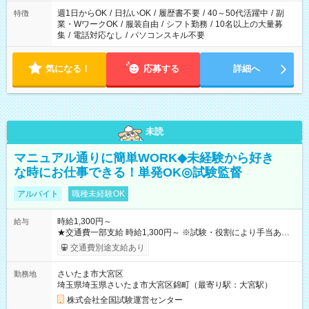
週1日からOK
/
日払いOK
/
履歴書不要
/
40～50代活躍中
/
副
特徴
業・WワークOK
/
服装自由
/
シフト勤務
/
10名以上の大量募
集
/
電話対応なし
/
パソコンスキル不要
気になる！
応募する
詳細へ
未読
マニュアル通りに簡単WORK◆未経験から好き
な時にお仕事できる！単発OK◎試験監督
アルバイト
職種未経験OK
時給1,300円～
給与
★交通費一部支給 時給1,300円～ ※試験・役割により手当あり
※勤務回数により昇給あり 【即給（前払い）オプションあ
交通費別途支給あり
り！】 希望される場合、勤務から1週間ほどで給与の一部を受け
取れます。 ※手数料418円がかかります。 【過去試験日の収入
さいたま市大宮区
勤務地
例】 ・河合塾模擬試験 8:30～17:30（休憩1時間） 時給1,300円
埼玉県埼玉県さいたま市大宮区錦町（最寄り駅：大宮駅）
×8時間＝日収10,400円＋交通費 ※当日の役割により時給＋100
円の場合あり ・国家試験 7:00～13:30（休憩なし） 時給1,300
株式会社全国試験運営センター