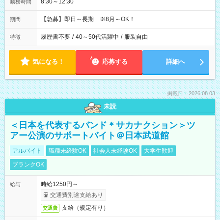
8:30～12:30
勤務時間
【急募】即日～長期 ※8月～OK！
期間
履歴書不要
/
40～50代活躍中
/
服装自由
特徴
気になる！
応募する
詳細へ
掲載日：2026.08.03
未読
＜日本を代表するバンド＊サカナクション＞ツ
アー公演のサポートバイト＠日本武道館
アルバイト
職種未経験OK
社会人未経験OK
大学生歓迎
ブランクOK
時給1250円～
給与
交通費別途支給あり
支給（規定有り）
交通費