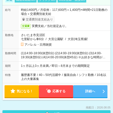
時給1400円／月収例：117,600円＝1,400円×4時間×21日勤務の
給与
場合＋交通費別途支給
交通費別途支給あり
実費支給／当社規定あり。
交通費
さいたま市見沼区
勤務地
七里駅から車6分
/
大宮公園駅
/
大宮(埼玉県)駅
アパレル・日用雑貨
(1)14:00-18:00(休憩0分) (2)14:00-19:00(休憩0分) (3)14:00-
勤務時間
19:30(休憩0分) (4)14:00-20:00(休憩45分) ※お好きな時間が選べ
ます
1ヶ月以上3ヶ月未満／即日～8月末までの期間限定
期間
履歴書不要
/
40～50代活躍中
/
服装自由
/
シフト勤務
/
10名以
特徴
上の大量募集
気になる！
応募する
詳細へ
掲載日：2026.08.05