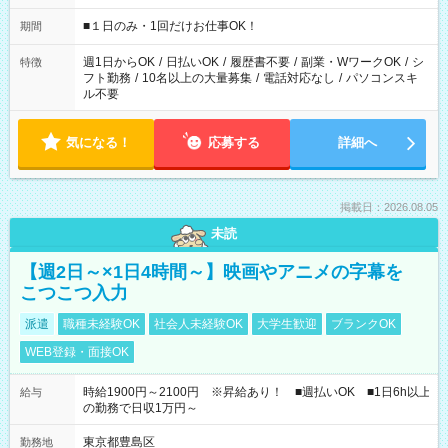
etc ★最短で3時間で5,120円のお仕事から 15時間で2万円近く稼
げるお仕事も！ ご希望のお時間に合わせてご紹介！ ※シフトは
■１日のみ・1回だけお仕事OK！
期間
現場によって異なります。 ※勿論、休憩時間はあるのでご安心
ください！
週1日からOK
/
日払いOK
/
履歴書不要
/
副業・WワークOK
/
シ
特徴
フト勤務
/
10名以上の大量募集
/
電話対応なし
/
パソコンスキ
ル不要
気になる！
応募する
詳細へ
掲載日：2026.08.05
未読
【週2日～×1日4時間～】映画やアニメの字幕を
こつこつ入力
派遣
職種未経験OK
社会人未経験OK
大学生歓迎
ブランクOK
WEB登録・面接OK
時給1900円～2100円 ※昇給あり！ ■週払いOK ■1日6h以上
給与
の勤務で日収1万円～
東京都豊島区
勤務地