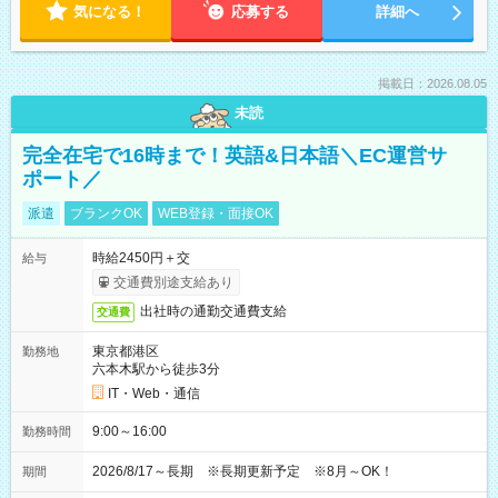
気になる！
応募する
詳細へ
掲載日：2026.08.05
未読
完全在宅で16時まで！英語&日本語＼EC運営サ
ポート／
派遣
ブランクOK
WEB登録・面接OK
時給2450円＋交
給与
交通費別途支給あり
出社時の通勤交通費支給
交通費
東京都港区
勤務地
六本木駅から徒歩3分
IT・Web・通信
9:00～16:00
勤務時間
2026/8/17～長期 ※長期更新予定 ※8月～OK！
期間