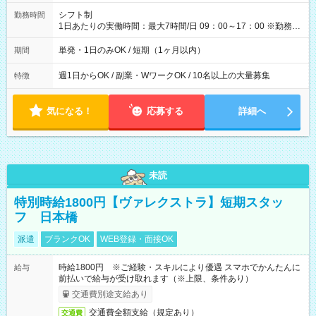
円（役割手当＋100円）×6時間＝日収8,400円＋交通費 【試用期
間】試用期間なし
シフト制
勤務時間
1日あたりの実働時間：最大7時間/日 09：00～17：00 ※勤務時
間は 試験により異なります。
単発・1日のみOK / 短期（1ヶ月以内）
期間
週1日からOK / 副業・WワークOK / 10名以上の大量募集
特徴
気になる！
応募する
詳細へ
未読
特別時給1800円【ヴァレクストラ】短期スタッ
フ 日本橋
派遣
ブランクOK
WEB登録・面接OK
時給1800円 ※ご経験・スキルにより優遇 スマホでかんたんに
給与
前払いで給与が受け取れます（※上限、条件あり）
交通費別途支給あり
交通費全額支給（規定あり）
交通費