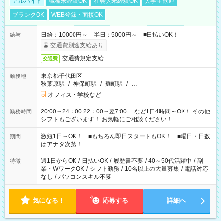
アルバイト
職種未経験OK
社会人未経験OK
大学生歓迎
ブランクOK
WEB登録・面接OK
日給：10000円～ 半日：5000円～ ■日払いOK！
給与
交通費別途支給あり
交通費規定支給
交通費
東京都千代田区
勤務地
秋葉原駅
/
神保町駅
/
麹町駅
/
…
オフィス・学校など
20:00～24：00 22：00～翌7:00 …など1日4時間～OK！ その他
勤務時間
シフトもございます！ お気軽にご相談ください！
激短1日～OK！ ■もちろん即日スタートもOK！ ■曜日・日数
期間
はアナタ次第！
週1日からOK
/
日払いOK
/
履歴書不要
/
40～50代活躍中
/
副
特徴
業・WワークOK
/
シフト勤務
/
10名以上の大量募集
/
電話対応
なし
/
パソコンスキル不要
気になる！
応募する
詳細へ