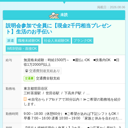
掲載日：2026.08.06
未読
説明会参加で全員に【現金2千円相当プレゼン
ト】生活のお手伝い
派遣
職種未経験OK
社会人未経験OK
ブランクOK
WEB登録・面接OK
無資格未経験：時給1500円～ ■週払いOK ■扶養内OK ■日
給与
収1万2000円以上
交通費別途支給あり
交通費全額支給
交通費
東京都世田谷区
勤務地
三軒茶屋駅
/
世田谷駅
/
下高井戸駅
/
…
≪自宅からドアtoドアで30分以内！≫ご希望の勤務地を紹介
します。
9:00～18:00（休憩60分） ■ご希望があれば下記シフトもOK！
勤務時間
早番 7:00～16:00 遅番 10:00～19:00 「家族と休みを合わせた
い」 「余裕を持って夕飯の準備がしたい」 「できれば残業はし
たくない」 など、ご希望を教えてくださいね。 ※Wワーク希望