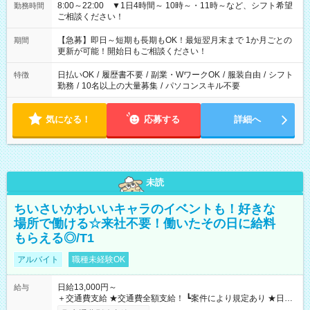
8:00～22:00 ▼1日4時間～ 10時～・11時～など、シフト希望
勤務時間
ご相談ください！
【急募】即日～短期も長期もOK！最短翌月末まで 1か月ごとの
期間
更新が可能！開始日もご相談ください！
日払いOK
/
履歴書不要
/
副業・WワークOK
/
服装自由
/
シフト
特徴
勤務
/
10名以上の大量募集
/
パソコンスキル不要
気になる！
応募する
詳細へ
未読
ちいさいかわいいキャラのイベントも！好きな
場所で働ける☆来社不要！働いたその日に給料
もらえる◎/T1
アルバイト
職種未経験OK
日給13,000円～
給与
＋交通費支給 ★交通費全額支給！ ┗案件により規定あり ★日払
いOK！（規定あり） ┗働いたその日に現金GET♪ お仕事後はコ