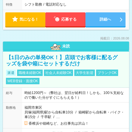
シフト勤務
/
電話対応なし
特徴
気になる！
応募する
詳細へ
掲載日：2026.08.08
未読
【1日のみの単発OK！】店頭でお客様に配るグ
ッズを袋や箱にセットするだけ
派遣
職種未経験OK
社会人未経験OK
大学生歓迎
ブランクOK
WEB登録・面接OK
時給1200円～（弊社は、翌日が給料日！しかも、100％支給な
給与
ので働いた分がすぐにもらえる！）
福岡市東区
勤務地
貝塚(福岡県)駅から自転車10分
/
箱崎駅から自転車・バイク・
車15分
/
千早駅
/
…
香椎浜や箱崎など、お仕事先は沢山！