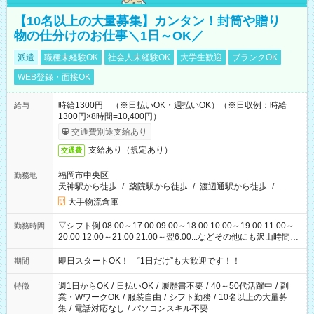
【10名以上の大量募集】カンタン！封筒や贈り
物の仕分けのお仕事＼1日～OK／
派遣
職種未経験OK
社会人未経験OK
大学生歓迎
ブランクOK
WEB登録・面接OK
時給1300円 （※日払いOK・週払いOK）（※日収例：時給
給与
1300円×8時間=10,400円）
交通費別途支給あり
支給あり（規定あり）
交通費
福岡市中央区
勤務地
天神駅から徒歩
/
薬院駅から徒歩
/
渡辺通駅から徒歩
/
…
大手物流倉庫
▽シフト例 08:00～17:00 09:00～18:00 10:00～19:00 11:00～
勤務時間
20:00 12:00～21:00 21:00～翌6:00...などその他にも沢山時間が
ございます！ 基本は実働8時間（休憩1時間）がメインですが、
他にもご希望があればご相談ください！
即日スタートOK！ “1日だけ”も大歓迎です！！
期間
週1日からOK
/
日払いOK
/
履歴書不要
/
40～50代活躍中
/
副
特徴
業・WワークOK
/
服装自由
/
シフト勤務
/
10名以上の大量募
集
/
電話対応なし
/
パソコンスキル不要