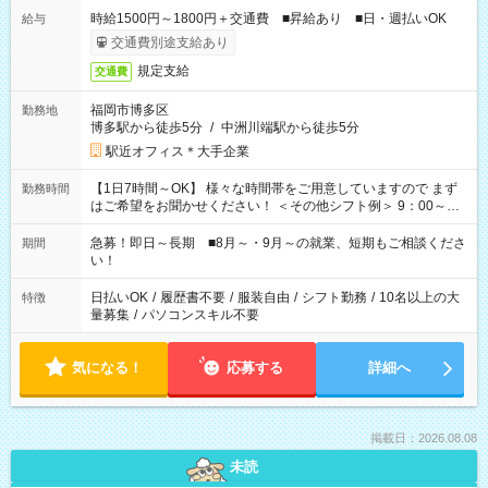
時給1500円～1800円＋交通費 ■昇給あり ■日・週払いOK
給与
交通費別途支給あり
規定支給
交通費
福岡市博多区
勤務地
博多駅から徒歩5分
/
中洲川端駅から徒歩5分
駅近オフィス＊大手企業
【1日7時間～OK】 様々な時間帯をご用意していますので まず
勤務時間
はご希望をお聞かせください！ ＜その他シフト例＞ 9：00～
17：00 11：00～20：00 などなど！その他のお時間もOKで
す！
急募！即日～長期 ■8月～・9月～の就業、短期もご相談くださ
期間
い！
日払いOK
/
履歴書不要
/
服装自由
/
シフト勤務
/
10名以上の大
特徴
量募集
/
パソコンスキル不要
気になる！
応募する
詳細へ
掲載日：2026.08.08
未読