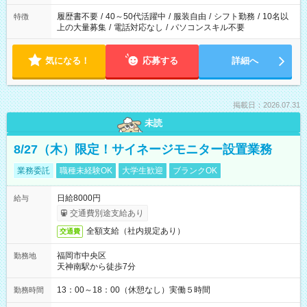
と、もう1つのお仕事の勤務時間。 合計で週40時間を超える場
合は応募できません。
履歴書不要
/
40～50代活躍中
/
服装自由
/
シフト勤務
/
10名以
特徴
上の大量募集
/
電話対応なし
/
パソコンスキル不要
気になる！
応募する
詳細へ
掲載日：2026.07.31
未読
8/27（木）限定！サイネージモニター設置業務
業務委託
職種未経験OK
大学生歓迎
ブランクOK
日給8000円
給与
交通費別途支給あり
全額支給（社内規定あり）
交通費
福岡市中央区
勤務地
天神南駅から徒歩7分
13：00～18：00（休憩なし）実働５時間
勤務時間