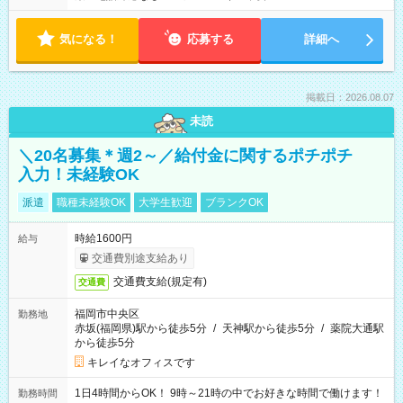
気になる！
応募する
詳細へ
掲載日：2026.08.07
未読
＼20名募集＊週2～／給付金に関するポチポチ
入力！未経験OK
派遣
職種未経験OK
大学生歓迎
ブランクOK
時給1600円
給与
交通費別途支給あり
交通費支給(規定有)
交通費
福岡市中央区
勤務地
赤坂(福岡県)駅から徒歩5分
/
天神駅から徒歩5分
/
薬院大通駅
から徒歩5分
キレイなオフィスです
1日4時間からOK！ 9時～21時の中でお好きな時間で働けます！
勤務時間