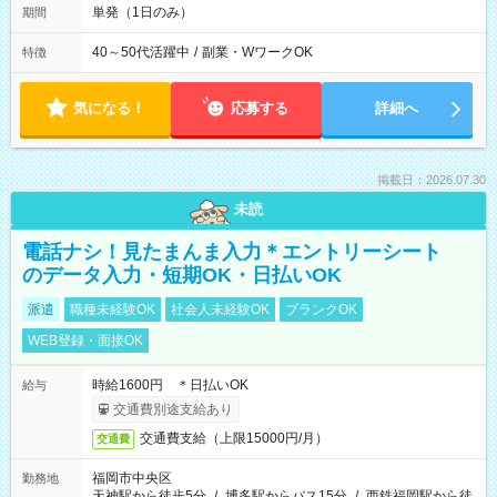
単発（1日のみ）
期間
40～50代活躍中
/
副業・WワークOK
特徴
気になる！
応募する
詳細へ
掲載日：2026.07.30
未読
電話ナシ！見たまんま入力＊エントリーシート
のデータ入力・短期OK・日払いOK
派遣
職種未経験OK
社会人未経験OK
ブランクOK
WEB登録・面接OK
時給1600円 ＊日払いOK
給与
交通費別途支給あり
交通費支給（上限15000円/月）
交通費
福岡市中央区
勤務地
天神駅から徒歩5分
/
博多駅からバス15分
/
西鉄福岡駅から徒