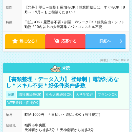
【急募】即日～短期も長期もOK！就業開始日は、すぐもOK！8
期間
月～・9月～もご相談ください！
日払いOK
/
履歴書不要
/
副業・WワークOK
/
服装自由
/
シフト
特徴
勤務
/
10名以上の大量募集
/
パソコンスキル不要
気になる！
応募する
詳細へ
掲載日：2026.08.08
未読
【書類整理・データ入力】 登録制｜電話対応な
し＊スキル不要＊好条件案件多数
派遣
職種未経験OK
社会人未経験OK
大学生歓迎
ブランクOK
WEB登録・面接OK
時給 1600円 ＊日払い・週払いOK（当社規定）
給与
福岡市中央区
勤務地
天神駅から徒歩3分
/
天神南駅から徒歩3分