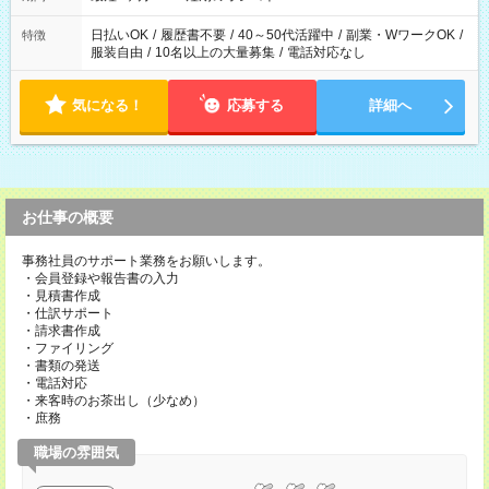
日払いOK
/
履歴書不要
/
40～50代活躍中
/
副業・WワークOK
/
特徴
服装自由
/
10名以上の大量募集
/
電話対応なし
気になる！
応募する
詳細へ
お仕事の概要
事務社員のサポート業務をお願いします。
・会員登録や報告書の入力
・見積書作成
・仕訳サポート
・請求書作成
・ファイリング
・書類の発送
・電話対応
・来客時のお茶出し（少なめ）
・庶務
職場の雰囲気