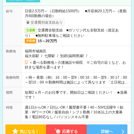
日収2.5万円～（日勤時給1500円） ■月収例20.1万円～（夜勤
給与
月8回勤務の場合）
交通費別途支給あり
交通費全額支給 ■ガソリン代も全額支給（規定あ
交通費
り） ■無料駐車場もご相談ください
15～20万円
月収例
福岡市城南区
勤務地
福大前駅
/
七隈駅
/
別府(福岡県)駅
/
…
＜選べる勤務地＞介護施設や病院 ※ご自宅の近くなど、お
好きな場所を選べます！
＜例＞ 夜勤（例） 16：00～翌9：00 16：30～翌9：30 17：00
勤務時間
～翌10：00 ※勤務時間は施設によって異なります 「土日祝は休
みたい」 「しっかり稼ぎたい」 「もう少し遅い時間から始めた
い」など ご希望にあったお仕事をご案内いたします。 ※未経験
短期2ヵ月～のお仕事です。開始日はご相談ください！ ★急募
期間
の方の場合は1～2ヶ月間は日中での仕事を経験いただき、 お
です！
仕事に慣れてからの夜勤になります。 ★家庭の都合でお休みが
必要な場合も遠慮なくご相談ください。
週1日からOK
/
日払いOK
/
履歴書不要
/
40～50代活躍中
/
副
特徴
業・WワークOK
/
服装自由
/
シフト勤務
/
10名以上の大量募
集
/
電話対応なし
/
パソコンスキル不要
気になる！
応募する
詳細へ