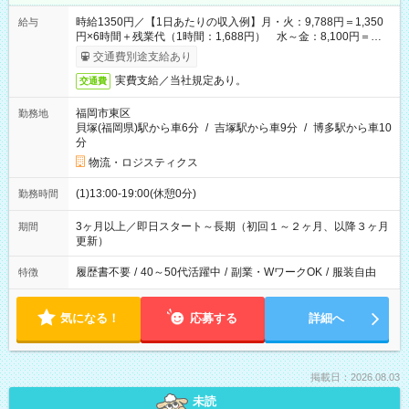
時給1350円／【1日あたりの収入例】月・火：9,788円＝1,350
給与
円×6時間＋残業代（1時間：1,688円） 水～金：8,100円＝
1,350円×6時間
交通費別途支給あり
実費支給／当社規定あり。
交通費
福岡市東区
勤務地
貝塚(福岡県)駅から車6分
/
吉塚駅から車9分
/
博多駅から車10
分
物流・ロジスティクス
(1)13:00-19:00(休憩0分)
勤務時間
3ヶ月以上／即日スタート～長期（初回１～２ヶ月、以降３ヶ月
期間
更新）
履歴書不要
/
40～50代活躍中
/
副業・WワークOK
/
服装自由
特徴
気になる！
応募する
詳細へ
掲載日：2026.08.03
未読