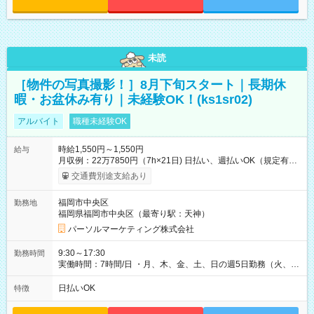
未読
［物件の写真撮影！］8月下旬スタート｜長期休
暇・お盆休み有り｜未経験OK！(ks1sr02)
アルバイト
職種未経験OK
時給1,550円～1,550円
給与
月収例：22万7850円（7h×21日) 日払い、週払いOK（規定有
り） 【試用期間】試用期間なし
交通費別途支給あり
福岡市中央区
勤務地
福岡県福岡市中央区（最寄り駅：天神）
パーソルマーケティング株式会社
9:30～17:30
勤務時間
実働時間：7時間/日 ・月、木、金、土、日の週5日勤務（火、水
は固定休です／GW、お盆、年末年始等、長期休暇有り！） ・
ワンシフト！ ・残業ほぼナシ（0～5h/月）
日払いOK
特徴