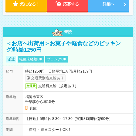
気になる！
応募する
詳細へ
未読
＜お店へ出荷用＞お菓子や軽食などのピッキン
グ/時給1250円
派遣
職種未経験OK
ブランクOK
時給1250円 日額平均1万円/月額21万円
給与
交通費別途支給あり
交通費支給（規定あり）
交通費
福岡市東区
勤務地
千早駅から車15分
倉庫
【日勤】5勤2休 8:30～17:30（実働8時間/休憩60分）
勤務時間
・長期 ・即日スタートOK！
期間