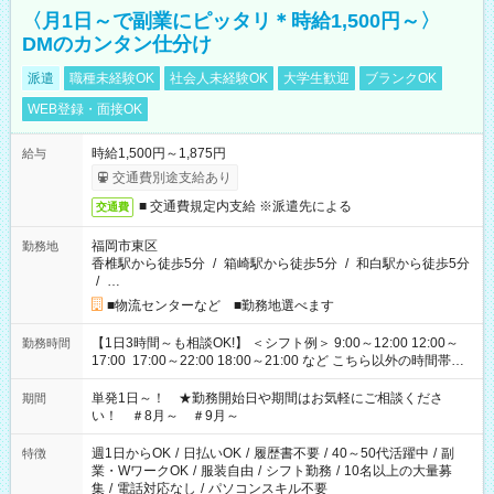
〈月1日～で副業にピッタリ＊時給1,500円～〉
DMのカンタン仕分け
派遣
職種未経験OK
社会人未経験OK
大学生歓迎
ブランクOK
WEB登録・面接OK
時給1,500円～1,875円
給与
交通費別途支給あり
■ 交通費規定内支給 ※派遣先による
交通費
福岡市東区
勤務地
香椎駅から徒歩5分
/
箱崎駅から徒歩5分
/
和白駅から徒歩5分
/
…
■物流センターなど ■勤務地選べます
【1日3時間～も相談OK!】 ＜シフト例＞ 9:00～12:00 12:00～
勤務時間
17:00 17:00～22:00 18:00～21:00 など こちら以外の時間帯も
お気軽にご相談ください！
単発1日～！ ★勤務開始日や期間はお気軽にご相談くださ
期間
い！ ＃8月～ ＃9月～
週1日からOK
/
日払いOK
/
履歴書不要
/
40～50代活躍中
/
副
特徴
業・WワークOK
/
服装自由
/
シフト勤務
/
10名以上の大量募
集
/
電話対応なし
/
パソコンスキル不要