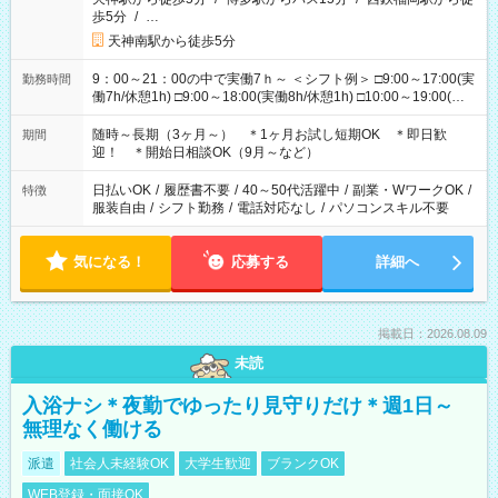
歩5分
/
…
天神南駅から徒歩5分
9：00～21：00の中で実働7ｈ～ ＜シフト例＞ □9:00～17:00(実
勤務時間
働7h/休憩1h) □9:00～18:00(実働8h/休憩1h) □10:00～19:00(実
働8h/休憩1h) □11:00～20:00(実働8h/休憩1h) □12:00～20:00(実
働7h/休憩1h) □12:00～21:00(実働7h/休憩1h) ＊固定OK ＊選べ
随時～長期（3ヶ月～） ＊1ヶ月お試し短期OK ＊即日歓
期間
る時間帯！
迎！ ＊開始日相談OK（9月～など）
日払いOK
/
履歴書不要
/
40～50代活躍中
/
副業・WワークOK
/
特徴
服装自由
/
シフト勤務
/
電話対応なし
/
パソコンスキル不要
気になる！
応募する
詳細へ
掲載日：2026.08.09
未読
入浴ナシ＊夜勤でゆったり見守りだけ＊週1日～
無理なく働ける
派遣
社会人未経験OK
大学生歓迎
ブランクOK
WEB登録・面接OK