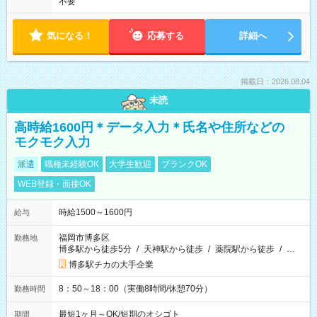
不要
気になる！
応募する
詳細へ
掲載日：2026.08.04
未読
高時給1600円＊データ入力＊氏名や住所などの
モクモク入力
派遣
職種未経験OK
大学生歓迎
ブランクOK
WEB登録・面接OK
時給1500～1600円
給与
福岡市博多区
勤務地
博多駅から徒歩5分
/
天神駅から徒歩
/
薬院駅から徒歩
/
…
博多駅チカの大手企業
8：50～18：00（実働8時間/休憩70分）
勤務時間
最短1ヶ月～OK/短期のオシゴト
期間