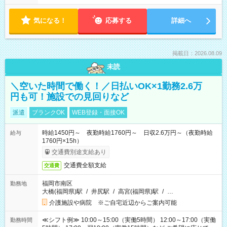
気になる！
応募する
詳細へ
掲載日：2026.08.09
未読
＼空いた時間で働く！／日払いOK×1勤務2.6万
円も可！施設での見回りなど
派遣
ブランクOK
WEB登録・面接OK
時給1450円～ 夜勤時給1760円～ 日収2.6万円～（夜勤時給
給与
1760円×15h）
交通費別途支給あり
交通費全額支給
交通費
福岡市南区
勤務地
大橋(福岡県)駅
/
井尻駅
/
高宮(福岡県)駅
/
…
介護施設や病院 ※ご自宅近辺からご案内可能
≪シフト例≫ 10:00～15:00（実働5時間） 12:00～17:00（実働
勤務時間