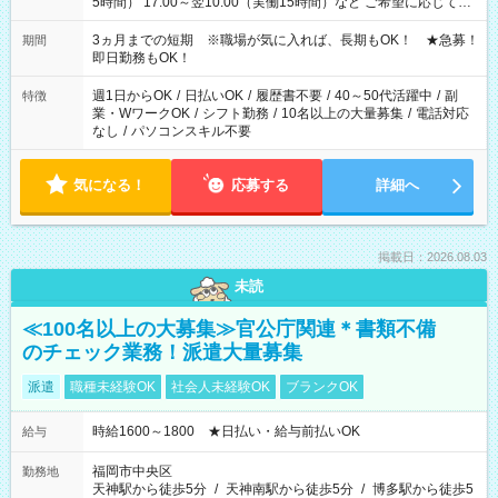
5時間） 17:00～翌10:00（実働15時間）など ご希望に応じて、
働く時間は調整できます！ お気軽に担当へ相談ください！
3ヵ月までの短期 ※職場が気に入れば、長期もOK！ ★急募！
期間
即日勤務もOK！
週1日からOK
/
日払いOK
/
履歴書不要
/
40～50代活躍中
/
副
特徴
業・WワークOK
/
シフト勤務
/
10名以上の大量募集
/
電話対応
なし
/
パソコンスキル不要
気になる！
応募する
詳細へ
掲載日：2026.08.03
未読
≪100名以上の大募集≫官公庁関連＊書類不備
のチェック業務！派遣大量募集
派遣
職種未経験OK
社会人未経験OK
ブランクOK
時給1600～1800 ★日払い・給与前払いOK
給与
福岡市中央区
勤務地
天神駅から徒歩5分
/
天神南駅から徒歩5分
/
博多駅から徒歩5