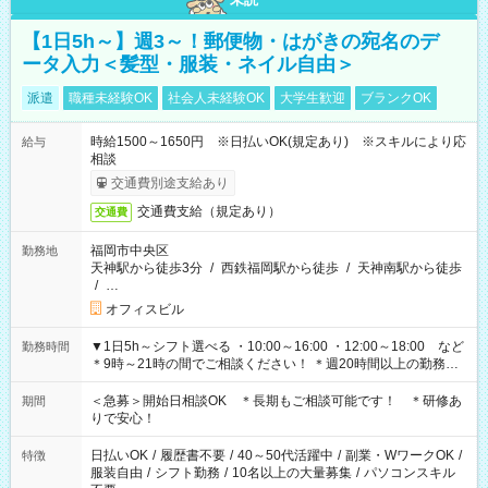
【1日5h～】週3～！郵便物・はがきの宛名のデ
ータ入力＜髪型・服装・ネイル自由＞
派遣
職種未経験OK
社会人未経験OK
大学生歓迎
ブランクOK
時給1500～1650円 ※日払いOK(規定あり) ※スキルにより応
給与
相談
交通費別途支給あり
交通費支給（規定あり）
交通費
福岡市中央区
勤務地
天神駅から徒歩3分
/
西鉄福岡駅から徒歩
/
天神南駅から徒歩
/
…
オフィスビル
▼1日5h～シフト選べる ・10:00～16:00 ・12:00～18:00 など
勤務時間
＊9時～21時の間でご相談ください！ ＊週20時間以上の勤務を
お願いします
＜急募＞開始日相談OK ＊長期もご相談可能です！ ＊研修あ
期間
りで安心！
日払いOK
/
履歴書不要
/
40～50代活躍中
/
副業・WワークOK
/
特徴
服装自由
/
シフト勤務
/
10名以上の大量募集
/
パソコンスキル