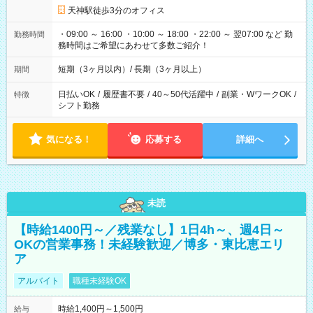
天神駅徒歩3分のオフィス
・09:00 ～ 16:00 ・10:00 ～ 18:00 ・22:00 ～ 翌07:00 など 勤
勤務時間
務時間はご希望にあわせて多数ご紹介！
短期（3ヶ月以内）/ 長期（3ヶ月以上）
期間
日払いOK
/
履歴書不要
/
40～50代活躍中
/
副業・WワークOK
/
特徴
シフト勤務
気になる！
応募する
詳細へ
未読
【時給1400円～／残業なし】1日4h～、週4日～
OKの営業事務！未経験歓迎／博多・東比恵エリ
ア
アルバイト
職種未経験OK
時給1,400円～1,500円
給与