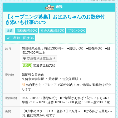
未読
【オープニング募集】おばあちゃんのお散歩付
き添いも仕事の1つ
派遣
職種未経験OK
社会人未経験OK
ブランクOK
WEB登録・面接OK
無資格未経験：時給1300円～ ■週払いOK ■扶養内OK ■日
給与
収1万400円以上
交通費別途支給あり
交通費全額支給
交通費
福岡県久留米市
勤務地
久留米大学前駅
/
荒木駅
/
古賀茶屋駅
/
…
≪自宅からドアtoドアで30分以内！≫ご希望の勤務地を紹介
します。
9:00～18:00（休憩60分） ■ご希望があれば下記シフトもOK！
勤務時間
早番 7:00～16:00 遅番 10:00～19:00 夜勤 16:30～翌9:30 「家族
と休みを合わせたい」 「余裕を持って夕飯の準備がしたい」
「できれば残業はしたくない」 など、ご希望を教えてください
【8月中のスタートOK！急募！】2カ月～ ■ご応募から最短2～
期間
ね。 ※Wワーク希望の方へ 今ご覧のお仕事で希望する勤務時間
3日後に就業が可能です！