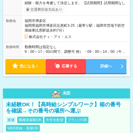
経験・能力を考慮して決定します。 【試用期間】試用期間なし
交通費別途支給あり
福岡市博多区
勤務地
福岡県福岡市博多区比恵町3-25（最寄り駅：福岡市営地下鉄空
港線東比恵駅徒歩約7分）
株式会社ティ・アイ・エス
勤務時間は指定なし
勤務時間
9：00～17：00の間で、調整可 例） ・09：00～14：00（午後
からは家事に） ・10：00～16：00（朝はゆっくりスタート）
・13：00～17：00（午後から短時間で） ◎週4日～5日程度の
気になる！
勤務で、ご希望に合わせて調整します。 ◎今週は子供の行事
応募する
詳細へ
で…といったお休みも、お気軽にご相談ください。
未読
未経験OK！【高時給シンプルワーク】箱の番号
を確認→その番号の場所へ運ぶ
派遣
職種未経験OK
大学生歓迎
ブランクOK
WEB登録・面接OK