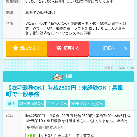
9：00～18：00 ■勤務地により就業時間は異なります
勤務時間
単発での勤務OK！
期間
週1日からOK
/
日払いOK
/
履歴書不要
/
40～50代活躍中
/
副
特徴
業・WワークOK
/
服装自由
/
シフト勤務
/
10名以上の大量募
集
/
電話対応なし
/
パソコンスキル不要
気になる！
応募する
詳細へ
掲載日：2026.08.09
未読
【在宅勤務OK】時給2500円！未経験OK！呉服
町で一般事務
派遣
職種未経験OK
ブランクOK
WEB登録・面接OK
時給2500円 月収例 39万円 時給2500円×実働7h20m×週5日×4
給与
週+残業10h ※月収例を保証するものではありません。※給与即
受取りサービス利用可（利用条件有）
交通費別途支給あり
1ヶ月3万円を上限として実費支給
交通費