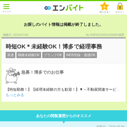
0
メニュー
気になる！
ログイン
お探しのバイト情報は掲載が終了しました。
掲載日 :2026
/
07
/
09
No.RSFKO260616088D/福岡
時短OK＊未経験OK！博多で経理事務
派遣
職種未経験OK
ブランクOK
WEB登録・面接OK
急募！博多でのお仕事
【時短勤務！】【経理未経験の方も歓迎！】▼～不動産関連サービ
...
もっとみる
あなたの閲覧履歴からのオススメ
掲載日：2026.08.09