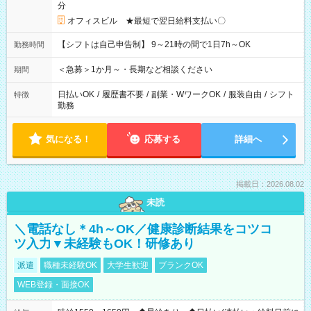
分
オフィスビル ★最短で翌日給料支払い〇
【シフトは自己申告制】 9～21時の間で1日7h～OK
勤務時間
＜急募＞1か月～・長期など相談ください
期間
日払いOK
/
履歴書不要
/
副業・WワークOK
/
服装自由
/
シフト
特徴
勤務
気になる！
応募する
詳細へ
掲載日：2026.08.02
未読
＼電話なし＊4h～OK／健康診断結果をコツコ
ツ入力▼未経験もOK！研修あり
派遣
職種未経験OK
大学生歓迎
ブランクOK
WEB登録・面接OK