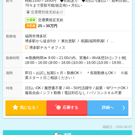
時給1550～1650円 ◆昇給あり ◆日払い(速払い：給料日前に
給与
70％まで受取可能/規定有)＋月払い
交通費別途支給あり
交通費規定支給
交通費
25～30万円
月収例
福岡市博多区
勤務地
博多駅から徒歩5分
/
東比恵駅
/
祇園(福岡県)駅
/
…
博多駅チカ＊オフィス
≪勤務時間≫ 9:00～21:00の内、実働4～8h/休憩1h [シフト例]
勤務時間
□9:00～16:00 □9:00～18:00 □10:00～16:00 □10:00～19:00
□11:00～20:00 □12:00～19:00 □12:00～21:00 □16:00～21:00
□17:00～21:00 ◆残業なし ◆勤務時間固定の相談OK ◆上記以外
即日～お試し短期1ヶ月～勤務OK！ ＊長期勤務もOK！ ※就
期間
の勤務時間も相談OK
業スタート日ご相談ください！
日払いOK
/
履歴書不要
/
40～50代活躍中
/
副業・WワークOK
/
特徴
服装自由
/
シフト勤務
/
電話対応なし
/
パソコンスキル不要
気になる！
応募する
詳細へ
掲載日：2026.08.07
未読