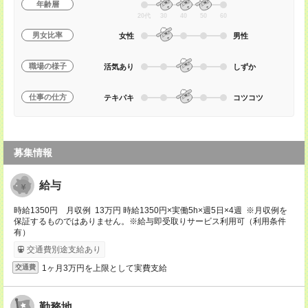
年齢層
20代
30
40
50
60
男女比率
女性
男性
職場の様子
活気あり
しずか
仕事の仕方
テキパキ
コツコツ
募集情報
給与
時給1350円 月収例 13万円 時給1350円×実働5h×週5日×4週 ※月収例を
保証するものではありません。※給与即受取りサービス利用可（利用条件
有）
交通費別途支給あり
1ヶ月3万円を上限として実費支給
交通費
勤務地