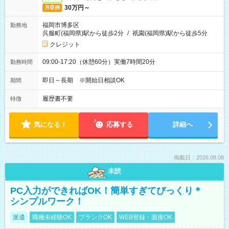
30万円～
月収例
福岡市博多区
勤務地
呉服町(福岡県)駅から徒歩2分
/
祇園(福岡県)駅から徒歩5分
クレジット
09:00-17:20（休憩60分）実働7時間20分
勤務時間
即日～長期 ※開始日相談OK
期間
履歴書不要
特徴
気になる！
応募する
詳細へ
掲載日：2026.08.08
未読
PC入力ができればOK！簡単すぎてびっくり＊
シンプルワーク！
派遣
職種未経験OK
ブランクOK
WEB登録・面接OK