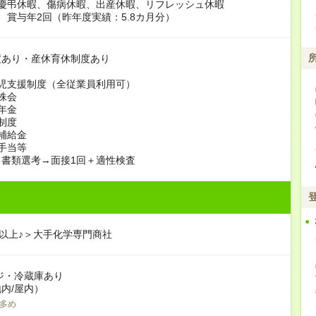
・慶弔休暇、傷病休暇、出産休暇、リフレッシュ休暇
 賞与年2回（昨年度実績：5.8カ月分）
度あり・産休育休制度あり
児支援制度（全従業員利用可）
株会
年金
制度
補給金
手当等
書類選考→面接1回＋適性検査
年以上♪＞大手化学専門商社
ジ・冷蔵庫あり
内/屋内）
多め