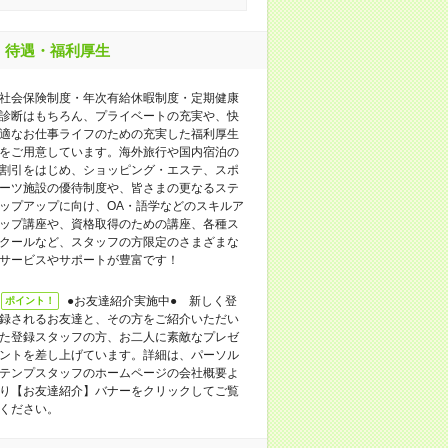
待遇・福利厚生
社会保険制度・年次有給休暇制度・定期健康
診断はもちろん、プライベートの充実や、快
適なお仕事ライフのための充実した福利厚生
をご用意しています。海外旅行や国内宿泊の
割引をはじめ、ショッピング・エステ、スポ
ーツ施設の優待制度や、皆さまの更なるステ
ップアップに向け、OA・語学などのスキルア
ップ講座や、資格取得のための講座、各種ス
クールなど、スタッフの方限定のさまざまな
サービスやサポートが豊富です！
●お友達紹介実施中● 新しく登
ポイント！
録されるお友達と、その方をご紹介いただい
た登録スタッフの方、お二人に素敵なプレゼ
ントを差し上げています。詳細は、パーソル
テンプスタッフのホームページの会社概要よ
り【お友達紹介】バナーをクリックしてご覧
ください。