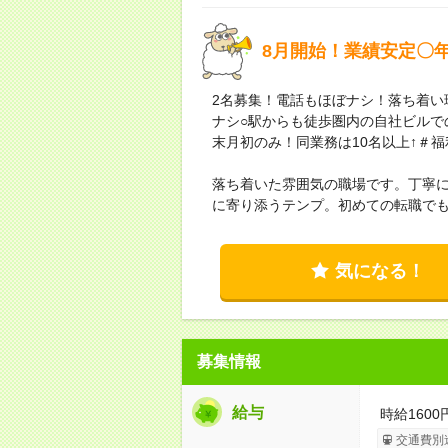
8月開始！業績安定〇年収
2名募集！電話もほぼナシ！落ち着い
ナシ○駅からも徒歩圏内の自社ビルで
末月初のみ！同業務は10名以上↑＃
落ち着いた雰囲気の職場です。丁寧
に寄り添うテンプ。初めての転職で
気になる！
募集情報
給与
時給1600
交通費別