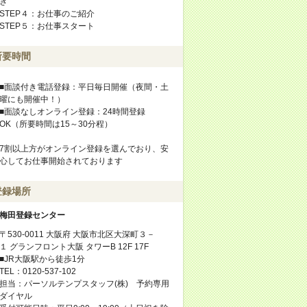
き
STEP４：お仕事のご紹介
STEP５：お仕事スタート
所要時間
■面談付き電話登録：平日毎日開催（夜間・土
曜にも開催中！）
■面談なしオンライン登録：24時間登録
OK（所要時間は15～30分程）
7割以上方がオンライン登録を選んでおり、安
心してお仕事開始されております
登録場所
梅田登録センター
〒530-0011 大阪府 大阪市北区大深町３－
１ グランフロント大阪 タワーB 12F 17F
■JR大阪駅から徒歩1分
TEL：0120-537-102
担当：パーソルテンプスタッフ(株) 予約専用
ダイヤル