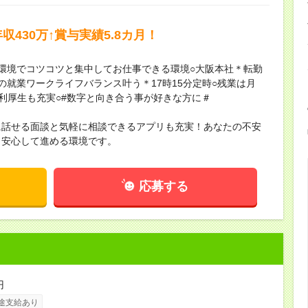
430万↑賞与実績5.8カ月！
環境でコツコツと集中してお仕事できる環境○大阪本社＊転勤
の就業ワークライフバランス叶う＊17時15分定時○残業は月
福利厚生も充実○#数字と向き合う事が好きな方に＃
に話せる面談と気軽に相談できるアプリも充実！あなたの不安
も安心して進める環境です。
応募する
円
途支給あり