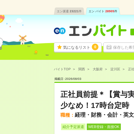
エン派遣
23221
件
エン バイト
28905
件
0
気になるリスト
保存した希
バイトTOP
関西
大阪府
淀川区
正社
掲載日 :
2026
/
08
/
03
正社員前提＊【賞与実
少なめ！17時台定時
経理・財務・会計・英文
職種：
紹介予定派遣
WEB登録・面接OK