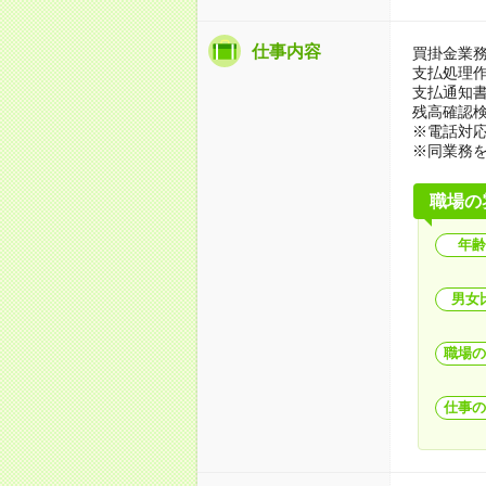
仕事内容
買掛金業
支払処理
支払通知
残高確認
※電話対
※同業務
職場の
年齢
男女
職場の
仕事の