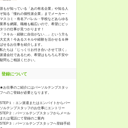
誰もが知っている「あの有名企業」や知る人
ぞ知る「憧れの個性派企業」までメーカー・
マスコミ・有名アパレル・学校などあらゆる
業界を網羅。職種も幅広いので、希望にピッ
タリの仕事が見つかります！
「スキル・経験に自信がない…」という方も
大丈夫！今あるスキルや経験を活かせる＆伸
ばせるお仕事を紹介します。
私たちは「じっくりお付き合いさせて頂く」
派遣会社であるため、希望はもちろん不安や
疑問もご相談ください。
登録について
★お仕事のご紹介にはパーソルテンプスタッ
フへのご登録が必要となります。
STEP１：エン派遣またはエンバイトからパー
ソルテンプスタッフのお仕事にエントリー
STEP２：パーソルテンプスタッフからメール
または電話にて登録のご案内
STEP３：パーソルテンプスタッフへ登録手続