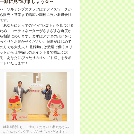
一緒に見つけましょう☆～
パーソルテンプスタッフはオフィスワークか
ら販売・営業まで幅広い職種に強い派遣会社
です。
『あなたにとっての“イイ”シゴト』を見つける
ため、コーディネーターがさまざまな角度か
ら相談にのります。まずはアナタの想いをじ
っくりとお聞かせください。派遣がはじめて
の方でも大丈夫！ 登録時には派遣で働くメリ
ットから仕事探しのポイントまで幅広く説
明。あなたにぴったりのオシゴト探しをサポ
ートいたします！
就業期間中も、ご安心ください！私たちがみ
なさんをバックアップさせていただきます。