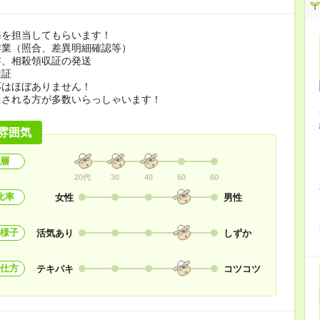
務を担当してもらいます！
作業（照合、差異明細確認等）
書、相殺領収証の発送
検証
応はほぼありません！
をされる方が多数いらっしゃいます！
雰囲気
層
20代
30
40
50
60
比率
女性
男性
様子
活気あり
しずか
仕方
テキパキ
コツコツ