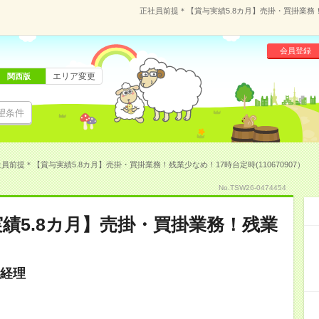
正社員前提＊【賞与実績5.8カ月】売掛・買掛業務！残
会員登録
エリア変更
関西版
望条件
員前提＊【賞与実績5.8カ月】売掛・買掛業務！残業少なめ！17時台定時(110670907）
No.TSW26-0474454
績5.8カ月】売掛・買掛業務！残業
経理