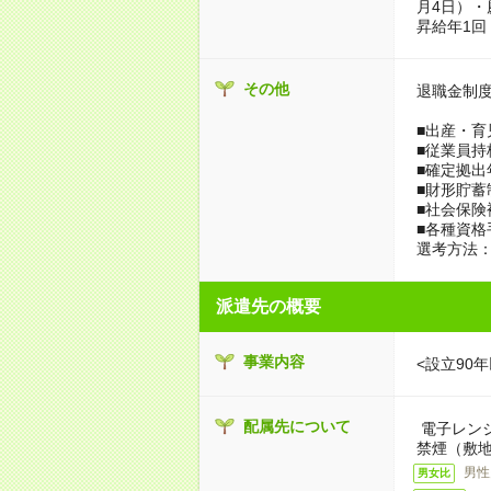
月4日）
昇給年1回
その他
退職金制
■出産・育
■従業員持
■確定拠出
■財形貯蓄
■社会保険
■各種資格
選考方法：
派遣先の概要
事業内容
<設立90
配属先について
電子レン
禁煙（敷地
男性
男女比