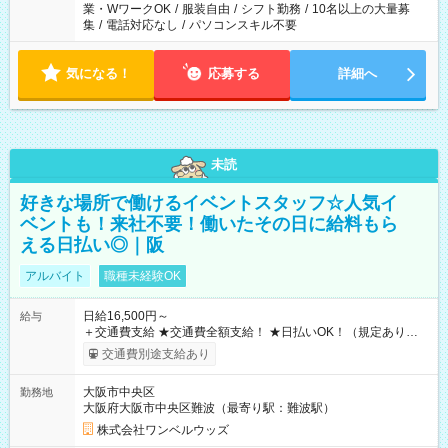
業・WワークOK
/
服装自由
/
シフト勤務
/
10名以上の大量募
集
/
電話対応なし
/
パソコンスキル不要
気になる！
応募する
詳細へ
未読
好きな場所で働けるイベントスタッフ☆人気イ
ベントも！来社不要！働いたその日に給料もら
える日払い◎｜阪
アルバイト
職種未経験OK
日給16,500円～
給与
＋交通費支給 ★交通費全額支給！ ★日払いOK！（規定あり） ┗
働いたその日に現金GET♪ お仕事後はコンビニATMから 日払
交通費別途支給あり
い分を引き落とせます！ 【試用期間】試用期間なし
大阪市中央区
勤務地
大阪府大阪市中央区難波（最寄り駅：難波駅）
株式会社ワンベルウッズ