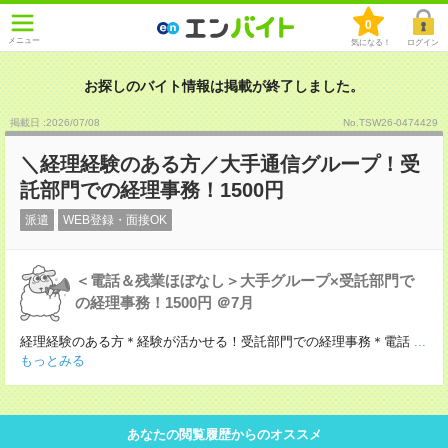
0
メニュー
気になる！
ログイン
お探しのバイト情報は掲載が終了しました。
掲載日 :2026
/
07
/
08
No.TSW26-0474429
＼経理経験のある方／大手通信グループ！受
託部門での経理事務！1500円
派遣
WEB登録・面接OK
＜電話＆残業ほぼなし＞大手グループ×受託部門で
の経理事務！1500円 ＠7月
経理経験のある方＊経験が活かせる！受託部門での経理事務＊電話
...
もっとみる
あなたの閲覧履歴からのオススメ