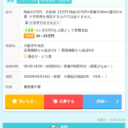
派遣
ブランクOK
WEB登録・面接OK
時給1570円 月収例 23万円 時給1570円×実働7h30m×週5日×4
給与
週 ※月収例を保証するものではありません。
交通費別途支給あり
1ヶ月3万円を上限として実費支給
交通費
20～25万円
月収例
大阪市中央区
勤務地
淀屋橋駅から徒歩1分
/
肥後橋駅から徒歩6分
通信サ－ビス業
09:30-18:00（休憩60分）実働7時間30分（残業少なめ！）
勤務時間
2026年09月14日～長期 ※開始日相談OK ※9月～！
期間
履歴書不要
特徴
気になる！
応募する
詳細へ
掲載日：2026.08.06
未読