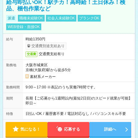
給与即払いOK！駅チカ！高時給！土日休み！検
品、梱包作業など
派遣
職種未経験OK
社会人未経験OK
ブランクOK
WEB登録・面接OK
時給1350円
給与
交通費別途支給あり
交通費支給有り
交通費
大阪市城東区
勤務地
京橋(大阪府)駅から徒歩5分
素材系メーカー
9:00～17:00 ※表記のうち実働7時間です。
勤務時間
長期【ご応募から1週間以内(最短2日目)のスピード就業が可能】
期間
即日～
日払いOK
/
履歴書不要
/
電話対応なし
/
パソコンスキル不要
特徴
気になる！
応募する
詳細へ