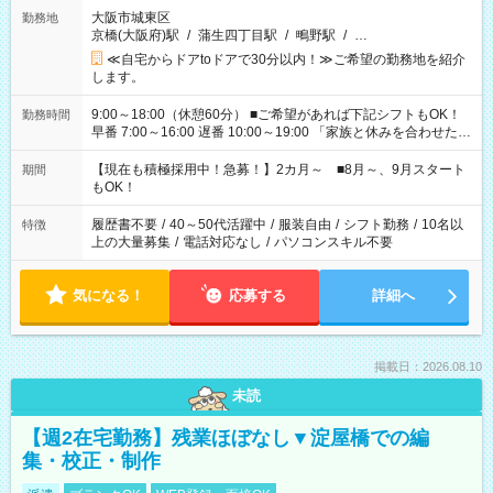
大阪市城東区
勤務地
京橋(大阪府)駅
/
蒲生四丁目駅
/
鴫野駅
/
…
≪自宅からドアtoドアで30分以内！≫ご希望の勤務地を紹介
します。
9:00～18:00（休憩60分） ■ご希望があれば下記シフトもOK！
勤務時間
早番 7:00～16:00 遅番 10:00～19:00 「家族と休みを合わせた
い」 「余裕を持って夕飯の準備がしたい」 「できれば残業はし
たくない」 など、ご希望を教えてくださいね。 ※Wワーク希望
【現在も積極採用中！急募！】2カ月～ ■8月～、9月スタート
期間
の方へ 今ご覧のお仕事で希望する勤務時間と、もう1つのお仕事
もOK！
の勤務時間。 合計で週40時間を超える場合は応募できません。
履歴書不要
/
40～50代活躍中
/
服装自由
/
シフト勤務
/
10名以
特徴
上の大量募集
/
電話対応なし
/
パソコンスキル不要
気になる！
応募する
詳細へ
掲載日：2026.08.10
未読
【週2在宅勤務】残業ほぼなし▼淀屋橋での編
集・校正・制作