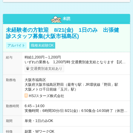
未読
未経験者の方歓迎 8/21(金) 1日のみ 出張健
診スタッフ募集(大阪市福島区)
アルバイト
職種未経験OK
時給1,200円～1,200円
給与
いずれの業務も 1,200円/時 交通費別途支給となります 【試用
期間】試用期間なし
交通費別途支給あり
大阪市福島区
勤務地
大阪府大阪市福島区野田（最寄り駅：JR環状線「野田」駅
大阪メトロ千日前線「玉川」駅）
HSJスターズ株式会社
6:45～14:00
勤務時間
実働時間：6時間30分/日 8/21(金)：6:50集合-14:00終了（休憩
45分)
単発・1日のみOK
期間
副業・WワークOK
特徴