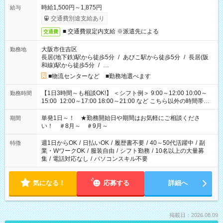
時給1,500円～1,875円
給与
交通費別途支給あり
■ 交通費規定内支給 ※派遣先による
交通費
大阪市住吉区
勤務地
長居(地下鉄)駅から徒歩5分
/
あびこ駅から徒歩5分
/
長居(阪
和線)駅から徒歩5分
/
…
■物流センターなど ■勤務地選べます
【1日3時間～も相談OK!】 ＜シフト例＞ 9:00～12:00 10:00～
勤務時間
15:00 12:00～17:00 18:00～21:00 など こちら以外の時間帯も
お気軽にご相談ください！
単発1日～！ ★勤務開始日や期間はお気軽にご相談くださ
期間
い！ ＃8月～ ＃9月～
週1日からOK
/
日払いOK
/
履歴書不要
/
40～50代活躍中
/
副
特徴
業・WワークOK
/
服装自由
/
シフト勤務
/
10名以上の大量募
集
/
電話対応なし
/
パソコンスキル不要
気になる！
応募する
詳細へ
掲載日：2026.08.09