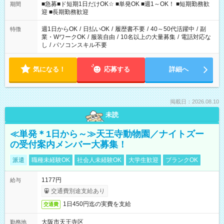
時/9-17時/9-18時/10-18時/11-21時/18-22時/20-翌4時/21-翌5
■急募■ド短期1日だけOK☆ ■単発OK ■週1～OK！ ■短期勤務歓
期間
時/22-翌6時/0-翌8時 ご自身のご都合で選んで頂ける完全自由シ
迎 ■長期勤務歓迎
フト！
週1日からOK
/
日払いOK
/
履歴書不要
/
40～50代活躍中
/
副
特徴
業・WワークOK
/
服装自由
/
10名以上の大量募集
/
電話対応な
し
/
パソコンスキル不要
気になる！
応募する
詳細へ
掲載日：2026.08.10
未読
≪単発＊1日から～≫天王寺動物園／ナイトズー
の受付案内メンバー大募集！
派遣
職種未経験OK
社会人未経験OK
大学生歓迎
ブランクOK
1177円
給与
交通費別途支給あり
1日450円迄の実費を支給
交通費
大阪市天王寺区
勤務地