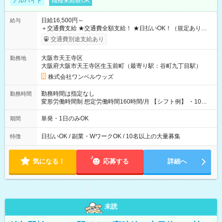
アルバイト
職種未経験OK
日給16,500円～
給与
＋交通費支給 ★交通費全額支給！ ★日払いOK！（規定あり） ┗
働いたその日に現金GET♪ お仕事後はコンビニATMから 日払
交通費別途支給あり
い分を引き落とせます！ 【試用期間】試用期間なし
大阪市天王寺区
勤務地
大阪府大阪市天王寺区生玉前町（最寄り駅：谷町九丁目駅）
株式会社ワンベルウッズ
勤務時間は指定なし
勤務時間
変形労働時間制 想定労働時間160時間/月 【シフト例】 ・10：
00～20：00
単発・1日のみOK
期間
日払いOK / 副業・WワークOK / 10名以上の大量募集
特徴
気になる！
応募する
詳細へ
未読