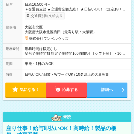
日給16,500円～
給与
＋交通費支給 ★交通費全額支給！ ★日払いOK！（規定あり） ┗
働いたその日に現金GET♪ お仕事後はコンビニATMから 日払
交通費別途支給あり
い分を引き落とせます！ 【試用期間】試用期間なし
大阪市北区
勤務地
大阪府大阪市北区梅田（最寄り駅：大阪駅）
株式会社ワンベルウッズ
勤務時間は指定なし
勤務時間
変形労働時間制 想定労働時間160時間/月 【シフト例】 ・10：
00～20：00
単発・1日のみOK
期間
日払いOK / 副業・WワークOK / 10名以上の大量募集
特徴
気になる！
応募する
詳細へ
未読
座り仕事！給与即払いOK！高時給！製品の梱