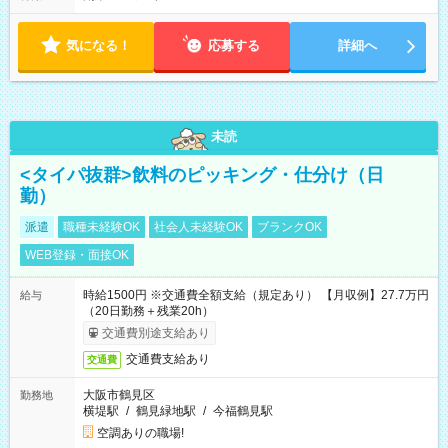
気になる！
応募する
詳細へ
未読
<タイパ抜群>飲料のピッキング・仕分け（日
勤）
派遣
職種未経験OK
社会人未経験OK
ブランクOK
WEB登録・面接OK
時給1500円 ※交通費全額支給（規定あり） 【月収例】27.7万円
給与
（20日勤務＋残業20h）
交通費別途支給あり
交通費支給あり
交通費
大阪市鶴見区
勤務地
横堤駅
/
鶴見緑地駅
/
今福鶴見駅
空調ありの職場!