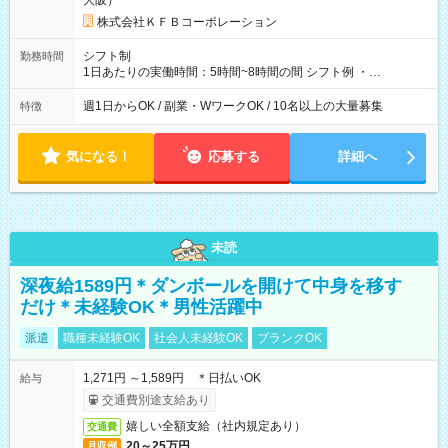
大阪）
株式会社ＫＦＢコーポレーション
シフト制
勤務時間
1日あたりの実働時間：5時間~8時間の間 シフト例 ・
9:30~18:00 実働7.5時間 ・9:30~14:30 実働5時間 ・
16:00~21:30 実働5.5時間
週1日からOK / 副業・WワークOK / 10名以上の大量募集
特徴
気になる！
応募する
詳細へ
未読
深夜給1589円＊ダンボールを開けて中身を移す
だけ＊未経験OK＊男性活躍中
派遣
職種未経験OK
社会人未経験OK
ブランクOK
1,271円 ～1,589円 ＊日払いOK
給与
交通費別途支給あり
嬉しい全額支給（社内規定あり）
交通費
20～25万円
月収例