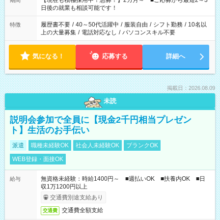
【現在も積極採用中！急募！】2カ月～ ■ご応募から最短2～3
期間
の方へ 今ご覧のお仕事で希望する勤務時間と、もう1つのお仕事
日後の就業も相談可能です！
の勤務時間。 合計で週40時間を超える場合は応募できません。
履歴書不要
/
40～50代活躍中
/
服装自由
/
シフト勤務
/
10名以
特徴
上の大量募集
/
電話対応なし
/
パソコンスキル不要
気になる！
応募する
詳細へ
掲載日：2026.08.09
未読
説明会参加で全員に【現金2千円相当プレゼン
ト】生活のお手伝い
派遣
職種未経験OK
社会人未経験OK
ブランクOK
WEB登録・面接OK
無資格未経験：時給1400円～ ■週払いOK ■扶養内OK ■日
給与
収1万1200円以上
交通費別途支給あり
交通費全額支給
交通費