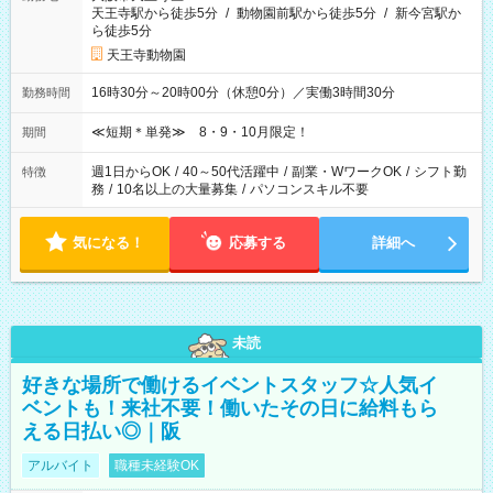
天王寺駅から徒歩5分
/
動物園前駅から徒歩5分
/
新今宮駅か
ら徒歩5分
天王寺動物園
16時30分～20時00分（休憩0分）／実働3時間30分
勤務時間
≪短期＊単発≫ 8・9・10月限定！
期間
週1日からOK
/
40～50代活躍中
/
副業・WワークOK
/
シフト勤
特徴
務
/
10名以上の大量募集
/
パソコンスキル不要
気になる！
応募する
詳細へ
未読
好きな場所で働けるイベントスタッフ☆人気イ
ベントも！来社不要！働いたその日に給料もら
える日払い◎｜阪
アルバイト
職種未経験OK