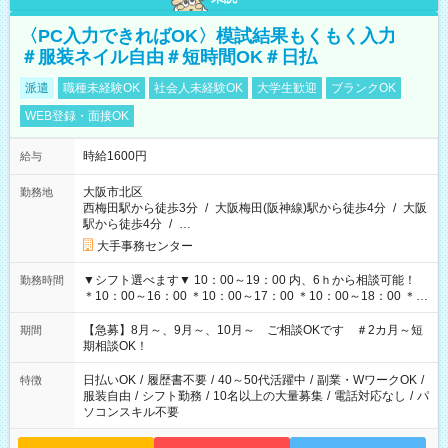
〈PC入力できればOK〉模試結果もくもく入力
＃服装ネイル自由＃短時間OK＃日払
派遣
職種未経験OK
社会人未経験OK
大学生歓迎
ブランクOK
WEB登録・面接OK
時給1600円
給与
大阪市北区
勤務地
西梅田駅から徒歩3分
/
大阪梅田(阪神線)駅から徒歩4分
/
大阪
駅から徒歩4分
/
…
大手事務センター
▼シフト選べます▼ 10：00～19：00 内、6ｈから相談可能！
勤務時間
＊10：00～16：00 ＊10：00～17：00 ＊10：00～18：00 ＊
11：00～19：00 ＊12：00～19：00 ＊13：00～19：00
【急募】8月～、9月～、10月～ ご相談OKです ＃2カ月～短
期間
期相談OK！
日払いOK
/
履歴書不要
/
40～50代活躍中
/
副業・WワークOK
/
特徴
服装自由
/
シフト勤務
/
10名以上の大量募集
/
電話対応なし
/
パ
ソコンスキル不要