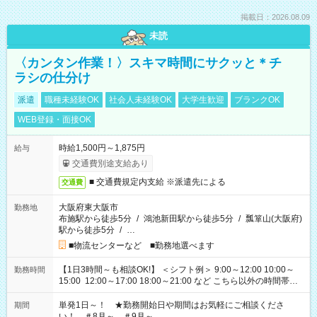
掲載日：2026.08.09
未読
〈カンタン作業！〉スキマ時間にサクッと＊チ
ラシの仕分け
派遣
職種未経験OK
社会人未経験OK
大学生歓迎
ブランクOK
WEB登録・面接OK
時給1,500円～1,875円
給与
交通費別途支給あり
■ 交通費規定内支給 ※派遣先による
交通費
大阪府東大阪市
勤務地
布施駅から徒歩5分
/
鴻池新田駅から徒歩5分
/
瓢箪山(大阪府)
駅から徒歩5分
/
…
■物流センターなど ■勤務地選べます
【1日3時間～も相談OK!】 ＜シフト例＞ 9:00～12:00 10:00～
勤務時間
15:00 12:00～17:00 18:00～21:00 など こちら以外の時間帯も
お気軽にご相談ください！
単発1日～！ ★勤務開始日や期間はお気軽にご相談くださ
期間
い！ ＃8月～ ＃9月～