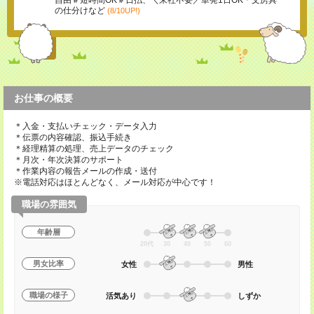
自由＃短時間OK＃日払、＼来社不要／単発1日OK＊文房具
の仕分けなど
(8/10UP!)
お仕事の概要
＊入金・支払いチェック・データ入力
＊伝票の内容確認、振込手続き
＊経理精算の処理、売上データのチェック
＊月次・年次決算のサポート
＊作業内容の報告メールの作成・送付
※電話対応はほとんどなく、メール対応が中心です！
職場の雰囲気
年齢層
20代
30
40
50
60
男女比率
女性
男性
職場の様子
活気あり
しずか