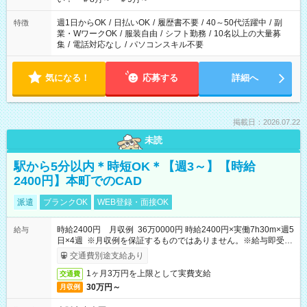
週1日からOK
/
日払いOK
/
履歴書不要
/
40～50代活躍中
/
副
特徴
業・WワークOK
/
服装自由
/
シフト勤務
/
10名以上の大量募
集
/
電話対応なし
/
パソコンスキル不要
気になる！
応募する
詳細へ
掲載日：2026.07.22
未読
駅から5分以内＊時短OK＊【週3～】【時給
2400円】本町でのCAD
派遣
ブランクOK
WEB登録・面接OK
時給2400円 月収例 36万0000円 時給2400円×実働7h30m×週5
給与
日×4週 ※月収例を保証するものではありません。※給与即受取
りサービス利用可（利用条件有）
交通費別途支給あり
1ヶ月3万円を上限として実費支給
交通費
30万円～
月収例