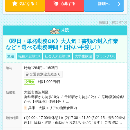
気になる！
応募する
詳細へ
掲載日：2026.07.30
未読
《即日・単発勤務OK》大人気！書類の封入作業
など＊選べる勤務時間＊日払い手渡し〇
派遣
職種未経験OK
社会人未経験OK
大学生歓迎
ブランクOK
時給1284円～1605円
給与
交通費別途支給あり
上限1,000円/日
交通費
大阪市西淀川区
勤務地
御幣島駅から徒歩10分
/
千船駅から徒歩12分
/
尼崎(阪神線)駅
から【登録地】徒歩1分
/
…
兵庫・大阪エリアの物流倉庫内
(1)9:00～17:00※休憩1ｈ (2)17:30～21:30 (3)21:15～翌8:00※休
勤務時間
憩1ｈ 日勤・夕勤・夜勤からお選びいただけます！ ご希望に合
わせて働けるお仕事です(*^^*) 【その他選べる勤務時間】 8-17