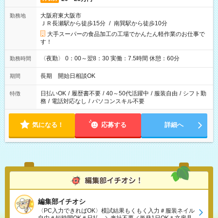
大阪府東大阪市
勤務地
ＪＲ長瀬駅から徒歩15分
/
南巽駅から徒歩10分
大手スーパーの食品加工の工場でかんたん軽作業のお仕事で
す！
〈夜勤〉 0：00～翌8：30 実働：7.5時間 休憩：60分
勤務時間
長期 開始日相談OK
期間
日払いOK
/
履歴書不要
/
40～50代活躍中
/
服装自由
/
シフト勤
特徴
務
/
電話対応なし
/
パソコンスキル不要
気になる！
応募する
詳細へ
編集部イチオシ
〈PC入力できればOK〉模試結果もくもく入力＃服装ネイル