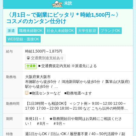
未読
〈月1日～で副業にピッタリ＊時給1,500円～〉
コスメのカンタン仕分け
派遣
職種未経験OK
社会人未経験OK
大学生歓迎
ブランクOK
WEB登録・面接OK
時給1,500円～1,875円
給与
交通費別途支給あり
■ 交通費規定内支給 ※派遣先による
交通費
大阪府東大阪市
勤務地
布施駅から徒歩5分
/
鴻池新田駅から徒歩5分
/
瓢箪山(大阪府)
駅から徒歩5分
/
…
■物流センターなど ■勤務地選べます
【1日3時間～も相談OK!】 ＜シフト例＞ 9:00～12:00 12:00～
勤務時間
17:00 17:00～22:00 18:00～21:00 など こちら以外の時間帯も
お気軽にご相談ください！
単発1日～！ ★勤務開始日や期間はお気軽にご相談くださ
期間
い！ ＃8月～ ＃9月～
週1日からOK
/
日払いOK
/
履歴書不要
/
40～50代活躍中
/
副
特徴