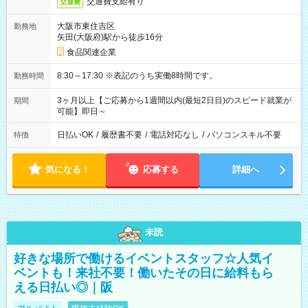
交通費支給有り
交通費
大阪市東住吉区
勤務地
矢田(大阪府)駅から徒歩16分
食品関連企業
8:30～17:30 ※表記のうち実働8時間です。
勤務時間
3ヶ月以上【ご応募から1週間以内(最短2日目)のスピード就業が
期間
可能】即日～
日払いOK
/
履歴書不要
/
電話対応なし
/
パソコンスキル不要
特徴
気になる！
応募する
詳細へ
未読
好きな場所で働けるイベントスタッフ☆人気イ
ベントも！来社不要！働いたその日に給料もら
える日払い◎｜阪