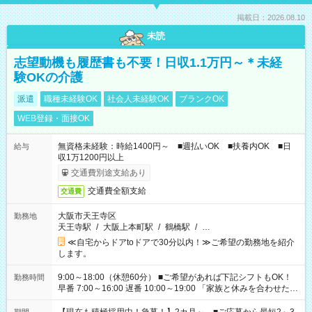
掲載日：2026.08.10
未読
志望動機も履歴書も不要！日収1.1万円～＊未経
験OKの介護
派遣
職種未経験OK
社会人未経験OK
ブランクOK
WEB登録・面接OK
無資格未経験：時給1400円～ ■週払いOK ■扶養内OK ■日
給与
収1万1200円以上
交通費別途支給あり
交通費全額支給
交通費
大阪市天王寺区
勤務地
天王寺駅
/
大阪上本町駅
/
鶴橋駅
/
…
≪自宅からドアtoドアで30分以内！≫ご希望の勤務地を紹介
します。
9:00～18:00（休憩60分） ■ご希望があれば下記シフトもOK！
勤務時間
早番 7:00～16:00 遅番 10:00～19:00 「家族と休みを合わせた
い」 「余裕を持って夕飯の準備がしたい」 「できれば残業はし
たくない」 など、ご希望を教えてくださいね。 ※Wワーク希望