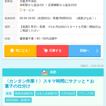
大阪市中央区
勤務地
本町駅から徒歩2分
/
淀屋橋駅から徒歩10分
サ－ビス
09:30-18:00（休憩60分）実働7時間30分 （残業少なめ！）
勤務時間
【急募】即日～長期 ※1か月以内のスタートも可能！開始日は
期間
ご相談ください
履歴書不要
/
40～50代活躍中
特徴
気になる！
応募する
詳細へ
掲載日：2026.08.06
未読
〈カンタン作業！〉スキマ時間にサクッと＊お
菓子の仕分け
派遣
職種未経験OK
社会人未経験OK
大学生歓迎
ブランクOK
WEB登録・面接OK