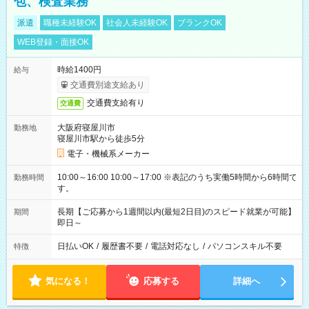
包、検査業務
派遣
職種未経験OK
社会人未経験OK
ブランクOK
WEB登録・面接OK
時給1400円
給与
交通費別途支給あり
交通費支給有り
交通費
大阪府寝屋川市
勤務地
寝屋川市駅から徒歩5分
電子・機械系メーカー
10:00～16:00 10:00～17:00 ※表記のうち実働5時間から6時間で
勤務時間
す。
長期【ご応募から1週間以内(最短2日目)のスピード就業が可能】
期間
即日～
日払いOK
/
履歴書不要
/
電話対応なし
/
パソコンスキル不要
特徴
気になる！
応募する
詳細へ