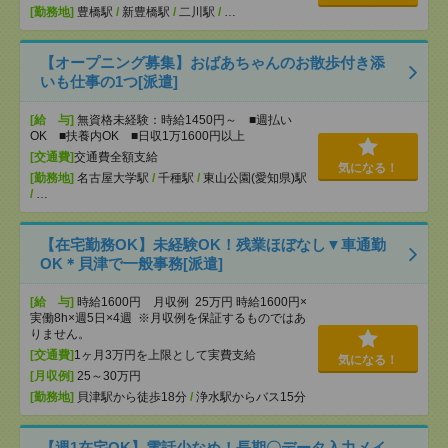
[勤務地]
豊橋駅
/
新豊橋駅
/
二川駅
/
…
【オープニング募集】おばあちゃんのお散歩付き添
いも仕事の1つ[派遣]
[給 与]
無資格未経験：時給1450円～ ■週払い
OK ■扶養内OK ■日収1万1600円以上
[交通費]
交通費全額支給
気になる！
[勤務地]
名古屋大学駅
/
千種駅
/
東山公園(愛知県)駅
/
…
【在宅勤務OK】未経験OK！残業ほぼなし▼車通勤
OK＊貝津で一般事務[派遣]
[給 与]
時給1600円 月収例 25万円 時給1600円×
実働8h×週5日×4週 ※月収例を保証するものではあ
りません。
[交通費]
1ヶ月3万円を上限として実費支給
気になる！
[月収例]
25～30万円
[勤務地]
貝津駅から徒歩18分
/
浄水駅からバス15分
【週1在宅OK】電話少なめ！長期〇データ入力メイ