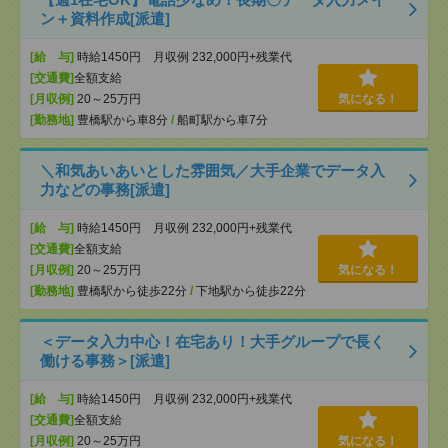
ン＋資料作成[派遣]
[給 与]
時給1450円 月収例 232,000円+残業代
[交通費]
全額支給
[月収例]
20～25万円
気になる！
[勤務地]
豊橋駅から車8分
/
船町駅から車7分
＼和気あいあいとした雰囲気／大手企業でデータ入
力などの事務[派遣]
[給 与]
時給1450円 月収例 232,000円+残業代
[交通費]
全額支給
[月収例]
20～25万円
気になる！
[勤務地]
豊橋駅から徒歩22分
/
下地駅から徒歩22分
＜データ入力中心！在宅あり！大手グループで長く
働ける事務＞[派遣]
[給 与]
時給1450円 月収例 232,000円+残業代
[交通費]
全額支給
[月収例]
20～25万円
気になる！