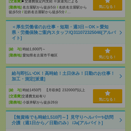
[交通費]
■ 交通費規定内支給 ※派遣先による
気になる！
[勤務地]
名古屋駅から徒歩5分
/
名鉄名古屋駅から
徒歩5分
/
近鉄名古屋駅から徒歩5分
/
…
＜厚生労働省のお仕事・短期・週3日～OK＞愛知
県・労働保険ご案内スタッフ/Q311072325046[アルバ
イト]
[給 与]
時給1,600円～
[勤務地]
愛知県名古屋市千種区
気になる！
給与即払いOK！高時給！土日休み！日勤のお仕事！
加工・測定[派遣]
[給 与]
時給1450円 【月収例】232000円以上
[交通費]
交通費支給有り
気になる！
[勤務地]
小坂井駅から徒歩26分
【無資格でも時給1,510円～】見守りヘルパー✨訪問
介護（週1日から／日勤のみ） /Ja[アルバイト]