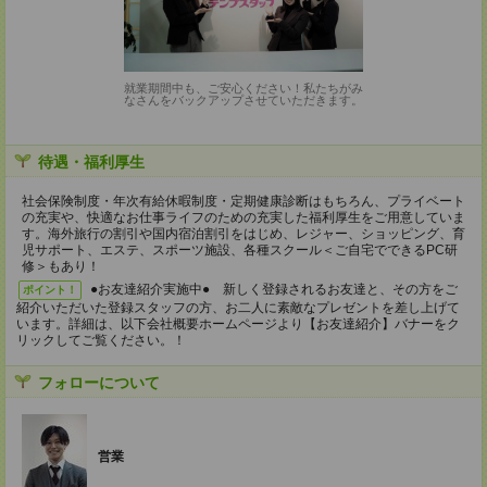
就業期間中も、ご安心ください！私たちがみ
なさんをバックアップさせていただきます。
待遇・福利厚生
社会保険制度・年次有給休暇制度・定期健康診断はもちろん、プライベート
の充実や、快適なお仕事ライフのための充実した福利厚生をご用意していま
す。海外旅行の割引や国内宿泊割引をはじめ、レジャー、ショッピング、育
児サポート、エステ、スポーツ施設、各種スクール＜ご自宅でできるPC研
修＞もあり！
●お友達紹介実施中● 新しく登録されるお友達と、その方をご
ポイント！
紹介いただいた登録スタッフの方、お二人に素敵なプレゼントを差し上げて
います。詳細は、以下会社概要ホームページより【お友達紹介】バナーをク
リックしてご覧ください。！
フォローについて
営業