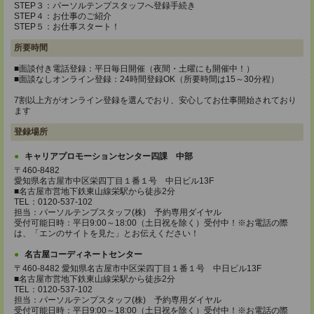
STEP３：パーソルテンプスタッフへ登録手続き
STEP４：お仕事のご紹介
STEP５：お仕事スタート！
所要時間
■面談付き電話登録：平日毎日開催（夜間・土曜にも開催中！）
■面談なしオンライン登録：24時間登録OK（所要時間は15～30分程）
7割以上方がオンライン登録を選んでおり、安心してお仕事開始されており
ます
登録場所
キャリアプロモーションセンター四課 中部
〒460-8482
愛知県名古屋市中区栄四丁目１番１号 中日ビル13F
■名古屋市営地下鉄東山線栄駅から徒歩2分
TEL：0120-537-102
担当：パーソルテンプスタッフ(株) 予約専用ダイヤル
受付可能日時：平日9:00～18:00（土日祝を除く）受付中！※お電話の際
は、「エンのサイトを見た」とお伝えください！
名古屋コーディネートセンター
〒460-8482 愛知県名古屋市中区栄四丁目１番１号 中日ビル13F
■名古屋市営地下鉄東山線栄駅から徒歩2分
TEL：0120-537-102
担当：パーソルテンプスタッフ(株) 予約専用ダイヤル
受付可能日時：平日9:00～18:00（土日祝を除く）受付中！※お電話の際