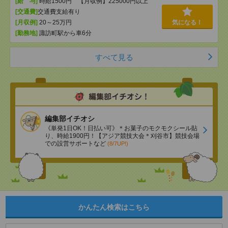
[給 与]
時給1500円 【月収例】225000円以上
[交通費]
交通費支給有り
[月収例]
20～25万円
気になる！
[勤務地]
諏訪町駅から車6分
すべて見る
編集部イチオシ
《単発1日OK！日払い可》＊お菓子のモクモクシール貼
り、時給1900円！【アジア競技大会＊刈谷市】競技会場
での設営サポートなど
(8/7UP!)
かんたん検索はこちら