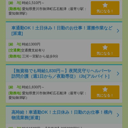
[給 与]
時給1,510円～
[勤務地]
愛知県豊川市御津町広石船津（最寄り駅：
気になる！
愛知御津駅）
車通勤OK！土日休み！日勤のお仕事！運搬作業など
[派遣]
[給 与]
時給1300円
[交通費]
交通費支給有り
気になる！
[勤務地]
三河一宮駅から徒歩9分
【無資格でも時給1,830円～】夜間見守りヘルパー✨
訪問介護（週1日から／夜勤専従） /Jb[アルバイト]
[給 与]
時給1,830円～
[勤務地]
愛知県豊川市御津町広石船津（最寄り駅：
気になる！
愛知御津駅）
高時給！車通勤OK！土日休み！日勤のお仕事！構内
物流業務[派遣]