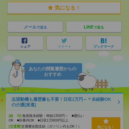
気になる！
メール
LINE
で送る
で送る
シェア
ツイート
ブックマーク
あなたの閲覧履歴からの
おすすめ
志望動機も履歴書も不要！日収1万円～＊未経験OK
の介護[派遣]
[給 与]
無資格未経験：時給1350円～ ■週払い
OK ■扶養内OK ■日収1万800円以上
[交通費]
交通費全額支給（ガソリン代もOK！）
気になる！