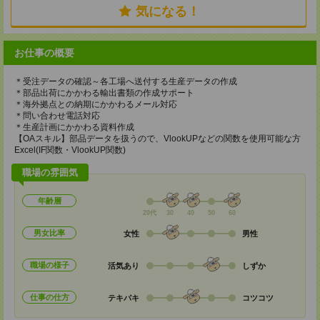
気になる！
お仕事の概要
＊受注データの確認～各工場へ送付する生産データの作成
＊部品出荷にかかわる輸出書類の作成サポート
＊海外拠点との納期にかかわるメール対応
＊問い合わせ電話対応
＊生産計画にかかわる資料作成
【OAスキル】部品データを扱うので、VlookUPなどの関数を使用可能な方
Excel(IF関数・VlookUP関数)
職場の雰囲気
年齢層
20代
30
40
50
60
男女比率
女性
男性
職場の様子
活気あり
しずか
仕事の仕方
テキパキ
コツコツ