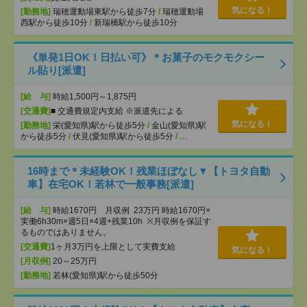
気になる！
[勤務地]
瑞穂運動場東駅から徒歩7分
/
瑞穂運動場
西駅から徒歩10分
/
新瑞橋駅から徒歩10分
《単発1日OK！日払い可》＊お菓子のモクモクシー
ル貼り[派遣]
[給 与]
時給1,500円～1,875円
[交通費]
■ 交通費規定内支給 ※派遣先による
気になる！
[勤務地]
栄(愛知県)駅から徒歩5分
/
金山(愛知県)駅
から徒歩5分
/
伏見(愛知県)駅から徒歩5分
/
…
16時まで＊未経験OK！残業ほぼなし▼【トヨタ自動
車】在宅OK！若林で一般事務[派遣]
[給 与]
時給1670円 月収例 23万円 時給1670円×
実働6h30m×週5日×4週+残業10h ※月収例を保証す
るものではありません。
[交通費]
1ヶ月3万円を上限として実費支給
気になる！
[月収例]
20～25万円
[勤務地]
若林(愛知県)駅から徒歩50分