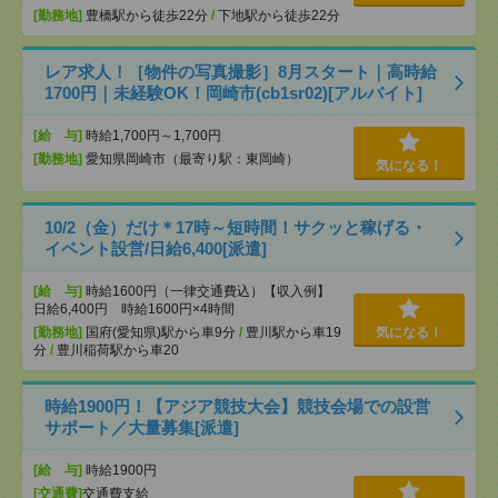
[勤務地]
豊橋駅から徒歩22分
/
下地駅から徒歩22分
レア求人！［物件の写真撮影］8月スタート｜高時給
1700円｜未経験OK！岡崎市(cb1sr02)[アルバイト]
[給 与]
時給1,700円～1,700円
[勤務地]
愛知県岡崎市（最寄り駅：東岡崎）
気になる！
10/2（金）だけ＊17時～短時間！サクッと稼げる・
イベント設営/日給6,400[派遣]
[給 与]
時給1600円（一律交通費込）【収入例】
日給6,400円 時給1600円×4時間
[勤務地]
国府(愛知県)駅から車9分
/
豊川駅から車19
気になる！
分
/
豊川稲荷駅から車20
時給1900円！【アジア競技大会】競技会場での設営
サポート／大量募集[派遣]
[給 与]
時給1900円
[交通費]
交通費支給