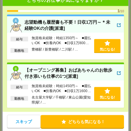
どちらのお仕事が気になりますか？
〒440-0076
愛知県豊橋市大橋通1-68 静銀ニッセイ豊橋ビル5F
1
/10
■JR豊橋駅から徒歩3分
TEL：0120-537-102
志望動機も履歴書も不要！日収1万円～＊未
担当：パーソルテンプスタッフ(株) 予約専用ダイヤル
受付可能日時：平日9:00～18:00（土日祝を除く）受付中！※お電話の際
経験OKの介護[派遣]
は、「エンのサイトを見た」とお伝えください！
無資格未経験：時給1350円～ ■週払
給与
中部コーディネートセンター二課（岡崎）
いOK ■扶養内OK ■日収1万800円
〒444-0043 愛知県 岡崎市唐沢町11-5 第一生命・三井住友海上岡崎ビル
以上
豊橋駅 / 新豊橋駅 / 二川駅 / …
気になる!
勤務地
4F
■名鉄東岡崎駅から徒歩3分
TEL：0120-537-102
担当：パーソルテンプスタッフ(株) 予約専用ダイヤル
受付可能日時：平日9:00～18:00（土日祝を除く）受付中！※お電話の際
【オープニング募集】おばあちゃんのお散歩
は、「エンのサイトを見た」とお伝えください！
付き添いも仕事の1つ[派遣]
静岡コーディネートセンター（浜松）
無資格未経験：時給1450円～ ■週払
給与
〒436-0056
いOK ■扶養内OK ■日収1万1600円
浜松市中区板屋町111-2 浜松アクトタワー11F
以上
■JR浜松駅から徒歩5分
名古屋大学駅 / 千種駅 / 東山公園(愛知
気になる!
勤務地
TEL：0120-537-102
県)駅 / …
担当：パーソルテンプスタッフ(株) 予約専用ダイヤル
受付可能日時：平日9:00～18:00（土日祝を除く）受付中！※お電話の際
は、「エンのサイトを見た」とお伝えください！
スキップ
どちらも気になる！
静岡コーディネートセンター（静岡）
〒420-0851