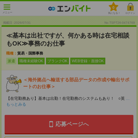
0
メニュー
気になる！
ログイン
掲載日 :2026
/
07
/
31
No.TSPT26-0474769
≪基本は出社ですが、何かある時は在宅相談
もOK≫事務のお仕事
職種：
貿易・国際事務
派遣
職種未経験OK
ブランクOK
WEB登録・面接OK
＜海外拠点へ輸送する部品データの作成や輸出サポ
ートのお仕事＞
【在宅勤務あり】基本は出勤！在宅勤務のシステムもあり！ ○英
...
もっとみる
応募ページへ