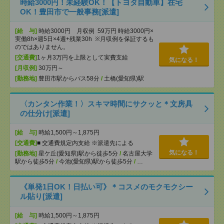
時給3000円！未経験OK！【トヨタ自動車】在宅
OK！豊田市で一般事務[派遣]
[給 与]
時給3000円 月収例 59万円 時給3000円×
実働8h×週5日×4週+残業30h ※月収例を保証するも
のではありません。
[交通費]
1ヶ月3万円を上限として実費支給
気になる！
[月収例]
30万円～
[勤務地]
豊田市駅からバス58分
/
土橋(愛知県)駅
〈カンタン作業！〉スキマ時間にサクッと＊文房具
の仕分け[派遣]
[給 与]
時給1,500円～1,875円
[交通費]
■ 交通費規定内支給 ※派遣先による
気になる！
[勤務地]
星ケ丘(愛知県)駅から徒歩5分
/
名古屋大学
駅から徒歩5分
/
今池(愛知県)駅から徒歩5分
/
…
《単発1日OK！日払い可》＊コスメのモクモクシー
ル貼り[派遣]
[給 与]
時給1,500円～1,875円