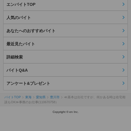
エンバイトTOP
人気のバイト
あなたへのおすすめバイト
最近見たバイト
詳細検索
バイトQ&A
アンケート&プレゼント
バイトTOP
東海
愛知県
豊川市
≪基本は出社ですが、何かある時は在宅相
談もOK≫事務のお仕事(110670758）
Copyright © en Inc.