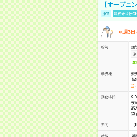
【オープニン
派遣
職種未経験O
≪週3日
無
給与
交
愛
勤務地
名
9:
勤務時間
夜
残
望
【
期間
履
特徴