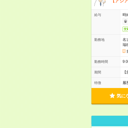
【アジ
時給
給与
交
名
勤務地
瑞
9:
勤務時間
【
期間
履
特徴
気に