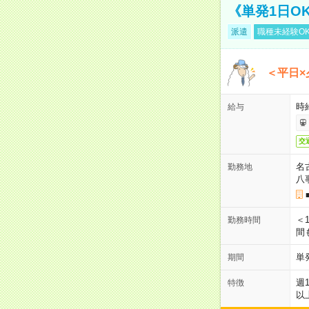
《単発1日O
派遣
職種未経験O
＜平日×
時給
給与
交
名
勤務地
八
＜1
勤務時間
間
単
期間
週
特徴
以