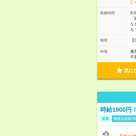
9:
勤務時間
「
な
も
【
期間
履
特徴
不
気に
時給1900
派遣
職種未経験O