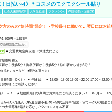
K！日払い可》＊コスメのモクモクシール貼り
K
社会人未経験OK
大学生歓迎
ブランクOK
WEB登録・面接OK
夕方のみの“短時間”限定！＞学校帰りに働いて…翌日にはお給
1,500円～1,875円
交通費別途支給あり
■ 交通費規定内支給 ※派遣先による
通費
古屋市昭和区
事駅から徒歩5分
/
御器所駅から徒歩5分
/
桜山駅から徒歩5分
/
…
■物流センターなど ■勤務地選べます
日3時間～OK！＞ ▼ 例えば… ▼ 15:00～18:00 15:00～22:00 17:00～22
もお気軽にご相談ください！
発1日～！ ★勤務開始日や期間はお気軽にご相談ください！ ＃8月～ ＃9
1日からOK
/
日払いOK
/
履歴書不要
/
40～50代活躍中
/
副業・WワークOK
/
服装自
上の大量募集
/
電話対応なし
/
パソコンスキル不要