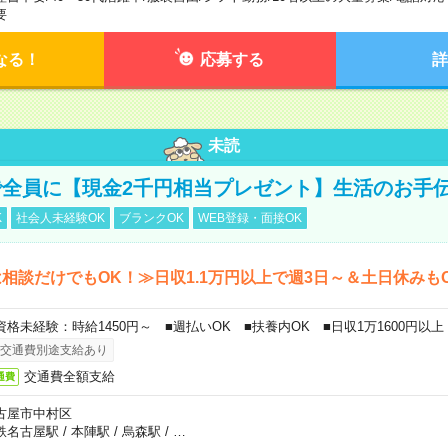
要
なる！
応募する
詳
未読
全員に【現金2千円相当プレゼント】生活のお手
K
社会人未経験OK
ブランクOK
WEB登録・面接OK
相談だけでもOK！≫日収1.1万円以上で週3日～＆土日休みも
資格未経験：時給1450円～ ■週払いOK ■扶養内OK ■日収1万1600円以上
交通費別途支給あり
交通費全額支給
通費
古屋市中村区
鉄名古屋駅
/
本陣駅
/
烏森駅
/
…