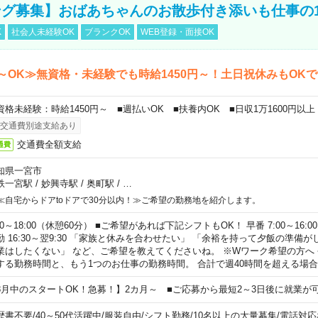
グ募集】おばあちゃんのお散歩付き添いも仕事の
K
社会人未経験OK
ブランクOK
WEB登録・面接OK
～OK≫無資格・未経験でも時給1450円～！土日祝休みもOK
資格未経験：時給1450円～ ■週払いOK ■扶養内OK ■日収1万1600円以上
交通費別途支給あり
交通費全額支給
通費
知県一宮市
鉄一宮駅
/
妙興寺駅
/
奥町駅
/
…
≪自宅からドアtoドアで30分以内！≫ご希望の勤務地を紹介します。
00～18:00（休憩60分） ■ご希望があれば下記シフトもOK！ 早番 7:00～16:00 遅
勤 16:30～翌9:30 「家族と休みを合わせたい」 「余裕を持って夕飯の準備
業はしたくない」 など、ご希望を教えてくださいね。 ※Wワーク希望の方へ
する勤務時間と、もう1つのお仕事の勤務時間。 合計で週40時間を超える場
8月中のスタートOK！急募！】2カ月～ ■ご応募から最短2～3日後に就業が
歴書不要
/
40～50代活躍中
/
服装自由
/
シフト勤務
/
10名以上の大量募集
/
電話対応