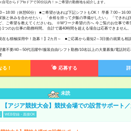
≪自宅からドアtoドアで30分以内！≫ご希望の勤務地を紹介します。
00～18:00（休憩60分） ■ご希望があれば下記シフトもOK！ 早番 7:00～16:00 遅
家族と休みを合わせたい」 「余裕を持って夕飯の準備がしたい」 「できれば
ど、ご希望を教えてくださいね。 ※Wワーク希望の方へ 今ご覧のお仕事で希
う1つのお仕事の勤務時間。 合計で週40時間を超える場合は応募できません。
現在も積極採用中！急募！】2カ月～ ■ご応募から最短2～3日後の就業も相
歴書不要
/
40～50代活躍中
/
服装自由
/
シフト勤務
/
10名以上の大量募集
/
電話対応
要
なる！
応募する
詳
未読
円！【アジア競技大会】競技会場での設営サポート
K
WEB登録・面接OK