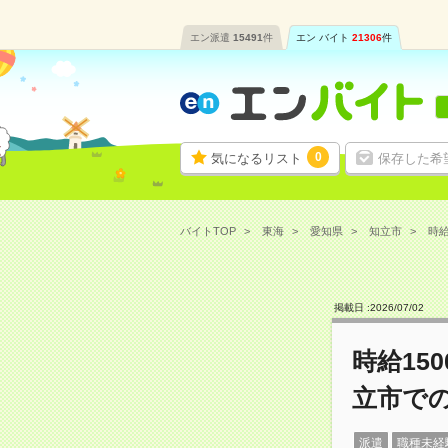
エン派遣
15491
件
エン バイト
21306
件
0
気になるリスト
保存した希
バイトTOP
東海
愛知県
知立市
時給
掲載日 :
2026
/
07
/
02
時給15
立市で
派遣
職種未経