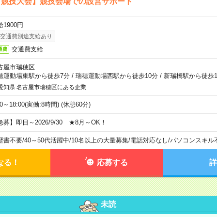
ア競技大会】競技会場での設営サポート
1900円
交通費別途支給あり
交通費支給
通費
古屋市瑞穂区
穂運動場東駅から徒歩7分
/
瑞穂運動場西駅から徒歩10分
/
新瑞橋駅から徒歩1
愛知県 名古屋市瑞穂区にある企業
00～18:00(実働:8時間) (休憩60分)
急募】即日～2026/9/30 ★8月～OK！
歴書不要
/
40～50代活躍中
/
10名以上の大量募集
/
電話対応なし
/
パソコンスキル
なる！
応募する
詳
未読