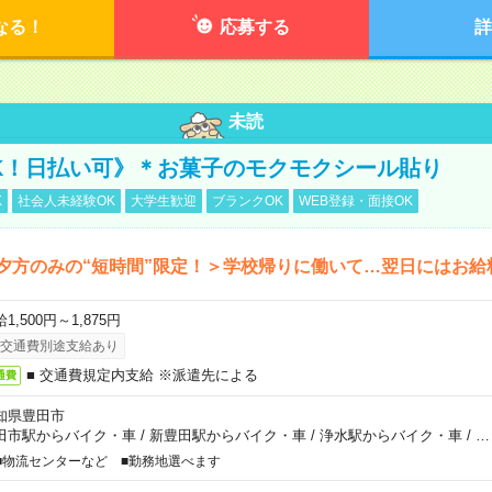
なる！
応募する
詳
未読
K！日払い可》＊お菓子のモクモクシール貼り
K
社会人未経験OK
大学生歓迎
ブランクOK
WEB登録・面接OK
夕方のみの“短時間”限定！＞学校帰りに働いて…翌日にはお給
1,500円～1,875円
交通費別途支給あり
■ 交通費規定内支給 ※派遣先による
通費
知県豊田市
田市駅からバイク・車
/
新豊田駅からバイク・車
/
浄水駅からバイク・車
/
…
■物流センターなど ■勤務地選べます