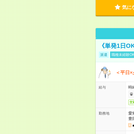
気に
《単発1日O
派遣
職種未経験O
＜平日×
時給
給与
交
愛
勤務地
豊