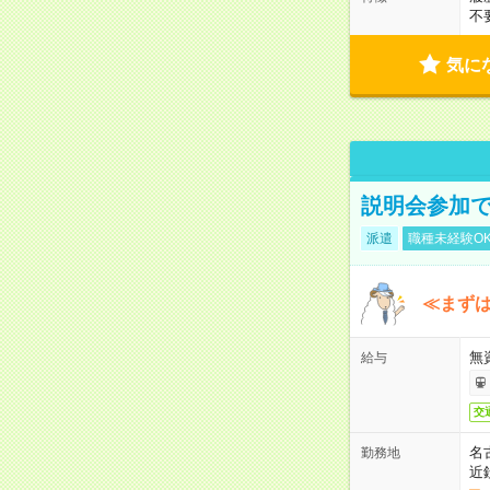
不
気に
説明会参加で
派遣
職種未経験O
≪まずは
無
給与
交
名
勤務地
近