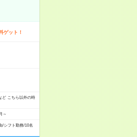
料ゲット！
:00 など こちら以外の時
月～
由
/
シフト勤務
/
10名