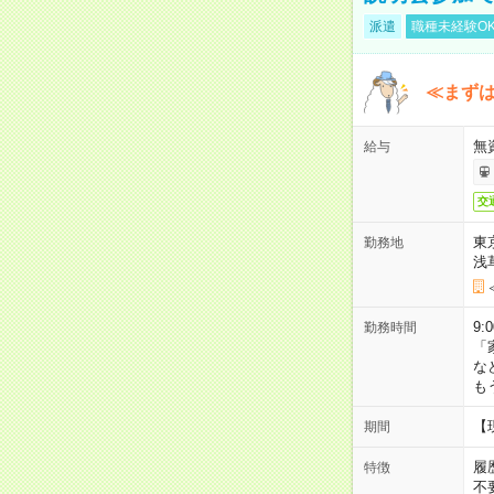
派遣
職種未経験O
≪まずは
無
給与
交
東
勤務地
浅
9:
勤務時間
「
な
も
【
期間
履
特徴
不