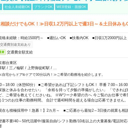
K
社会人未経験OK
ブランクOK
WEB登録・面接OK
相談だけでもOK！≫日収1.2万円以上で週3日～＆土日休みも
資格未経験：時給1500円～ ■週払いOK ■扶養内OK ■日収1万2000円以上
交通費別途支給あり
交通費全額支給
通費
京都台東区
草駅
/
三ノ輪駅
/
上野御徒町駅
/
…
≪自宅からドアtoドアで30分以内！≫ご希望の勤務地を紹介します。
00～18:00（休憩60分） ■ご希望があれば下記シフトもOK！ 早番 7:00～16:00 遅
家族と休みを合わせたい」 「余裕を持って夕飯の準備がしたい」 「できれば
ど、ご希望を教えてくださいね。 ※Wワーク希望の方へ 今ご覧のお仕事で希
う1つのお仕事の勤務時間。 合計で週40時間を超える場合は応募できません。
現在も積極採用中！急募！】2カ月～ ■ご応募から最短2～3日後の就業も相
歴書不要
/
40～50代活躍中
/
服装自由
/
シフト勤務
/
10名以上の大量募集
/
電話対応
要