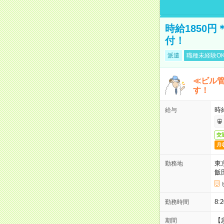
時給1850
付！
派遣
職種未経験O
≪ビル
す！
時
給与
交
月
東
勤務地
飯
8
勤務時間
【
期間