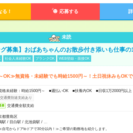
なる！
応募する
詳
未読
グ募集】おばあちゃんのお散歩付き添いも仕事の
K
社会人未経験OK
ブランクOK
WEB登録・面接OK
～OK≫無資格・未経験でも時給1500円～！土日祝休みもOK
資格未経験：時給1500円～ ■週払いOK ■扶養内OK ■日収1万2000円以上
交通費別途支給あり
交通費全額支給
通費
京都豊島区
鴨駅
/
目白駅
/
北池袋駅
/
…
≪自宅からドアtoドアで30分以内！≫ご希望の勤務地を紹介します。