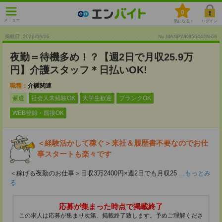
0
メニュー
気になる！
ログイン
掲載日 :2026
/
08
/
06
No.MANPWK856442N-68
夜勤＝待機多め！？【週2日で月収25.9万
円】介護スタッフ＊日払いOK!
職種：
介護関連
派遣
社会人未経験OK
大学生歓迎
ブランクOK
WEB登録・面接OK
＜経験活かして稼ぐ＞来社＆履歴書不要なのでお仕
事スタートも楽々です
＜稼げる夜勤のお仕事＞日収3万2400円×週2日でも月収25
...もっとみ
る
応募が集まった時点で掲載終了
この求人は応募が集まり次第、掲載終了致します。予めご理解くださ