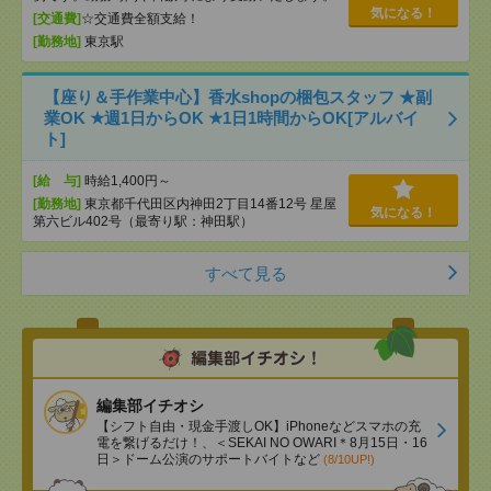
気になる！
[交通費]
☆交通費全額支給！
[勤務地]
東京駅
【座り＆手作業中心】香水shopの梱包スタッフ ★副
業OK ★週1日からOK ★1日1時間からOK[アルバイ
ト]
[給 与]
時給1,400円～
[勤務地]
東京都千代田区内神田2丁目14番12号 星屋
気になる！
第六ビル402号（最寄り駅：神田駅）
すべて見る
編集部イチオシ
【シフト自由・現金手渡しOK】iPhoneなどスマホの充
電を繋げるだけ！、＜SEKAI NO OWARI＊8月15日・16
日＞ドーム公演のサポートバイトなど
(8/10UP!)