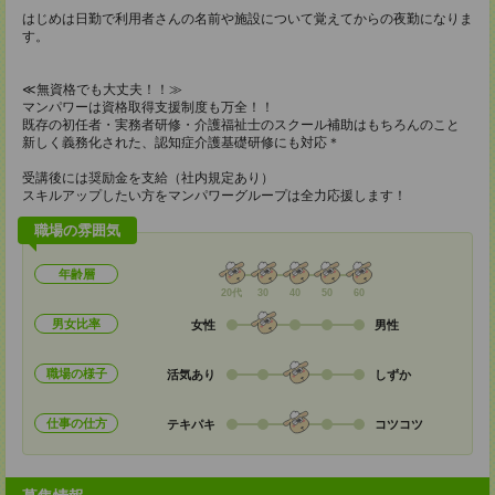
はじめは日勤で利用者さんの名前や施設について覚えてからの夜勤になりま
す。
≪無資格でも大丈夫！！≫
マンパワーは資格取得支援制度も万全！！
既存の初任者・実務者研修・介護福祉士のスクール補助はもちろんのこと
新しく義務化された、認知症介護基礎研修にも対応＊
受講後には奨励金を支給（社内規定あり）
スキルアップしたい方をマンパワーグループは全力応援します！
職場の雰囲気
年齢層
20代
30
40
50
60
男女比率
女性
男性
職場の様子
活気あり
しずか
仕事の仕方
テキパキ
コツコツ