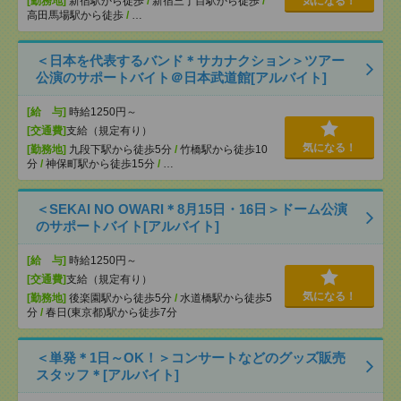
[勤務地]
新宿駅から徒歩
/
新宿三丁目駅から徒歩
/
気になる！
高田馬場駅から徒歩
/
…
＜日本を代表するバンド＊サカナクション＞ツアー
公演のサポートバイト＠日本武道館[アルバイト]
[給 与]
時給1250円～
[交通費]
支給（規定有り）
気になる！
[勤務地]
九段下駅から徒歩5分
/
竹橋駅から徒歩10
分
/
神保町駅から徒歩15分
/
…
＜SEKAI NO OWARI＊8月15日・16日＞ドーム公演
のサポートバイト[アルバイト]
[給 与]
時給1250円～
[交通費]
支給（規定有り）
気になる！
[勤務地]
後楽園駅から徒歩5分
/
水道橋駅から徒歩5
分
/
春日(東京都)駅から徒歩7分
＜単発＊1日～OK！＞コンサートなどのグッズ販売
スタッフ＊[アルバイト]