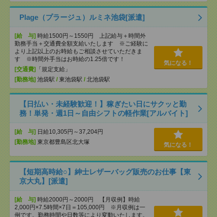
Plage（プラージュ）ルミネ池袋[派遣]
[給 与]
時給1500円～1550円 上記給与＋時間外
勤務手当＋交通費全額支給いたします ※ご経験に
より上記以上のお時給もご相談させていただきま
す ※時間外手当はお時給の1.25倍です！
気になる！
[交通費]
「規定支給」
[勤務地]
池袋駅
/
東池袋駅
/
北池袋駅
【日払い・未経験歓迎！】稼ぎたい日にサクッと勤
務！単発・週1日～自由シフトの軽作業[アルバイト]
[給 与]
日給10,305円～37,204円
[勤務地]
東京都豊島区北大塚
気になる！
【短期高時給○】紳士レザーバッグ販売のお仕事【東
京大丸】[派遣]
[給 与]
時給2000円～2000円 【月収例】時給
2,000円×7.5時間×7日＝105,000円 ※月収例は一
例です。勤務時間や日数等により変動いたします。