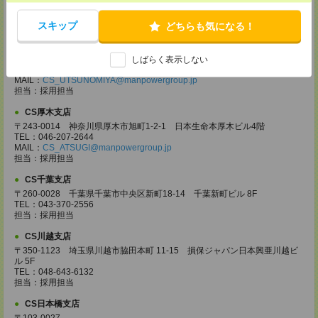
TEL：027-320-6558
MAIL：
CS_TAKASAKI@manpowergroup.jp
担当：採用担当
スキップ
どちらも気になる！
CS宇都宮支店
〒321-0953 栃木県宇都宮市東宿郷3-2-18 高知穂ビル2Ｆ
しばらく表示しない
TEL：0120-923-962
MAIL：
CS_UTSUNOMIYA@manpowergroup.jp
担当：採用担当
CS厚木支店
〒243-0014 神奈川県厚木市旭町1-2-1 日本生命本厚木ビル4階
TEL：046-207-2644
MAIL：
CS_ATSUGI@manpowergroup.jp
担当：採用担当
CS千葉支店
〒260-0028 千葉県千葉市中央区新町18-14 千葉新町ビル 8F
TEL：043-370-2556
担当：採用担当
CS川越支店
〒350-1123 埼玉県川越市脇田本町 11-15 損保ジャパン日本興亜川越ビ
ル 5F
TEL：048-643-6132
担当：採用担当
CS日本橋支店