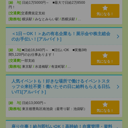
[給 与]
日給1万5000円～ ■最大で日給2万8500
円！
[交通費]
交通費規定支給
気になる！
[勤務地]
横浜駅
/
みなとみらい駅
/
西横浜駅
/
…
＜1日～OK！＞あの有名企業も！展示会や株主総会
のお手伝い！[アルバイト]
[給 与]
■日給16,840円～ ■日払いOK ■実働3時
間5,120円のお仕事あります！
[交通費]
一部支給
気になる！
[勤務地]
東京駅
/
水道橋駅
/
有楽町駅
/
…
人気イベントも！好きな場所で働けるイベントスタ
ッフ☆来社不要！働いたその日に給料もらえる日払
い/T1[アルバイト]
[給 与]
日給13,000円～
[勤務地]
東京都豊島区南池袋（最寄り駅：池袋駅）
気になる！
座り仕事！給与即払いOK！高時給！在庫管理・資料