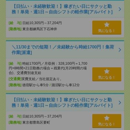
【日払い・未経験歓迎！】稼ぎたい日にサクッと勤
務！単発・週1日～自由シフトの軽作業[アルバイト]
[給 与]
日給10,305円～37,204円
[勤務地]
東京都練馬区下石神井
気になる！
＼11/30までの短期！／未経験から時給1700円！集荷
作業[派遣]
[給 与]
時給1700円／月収例：328,100円＝1,700
円×8時間×21日勤務の場合＋残業代(月20時間の場
合)、交通費別途支給
気になる！
[交通費]
実費支給／当社規定あり。
[勤務地]
徳宿駅から車5分
/
涸沼駅から車12分
【日払い・未経験歓迎！】稼ぎたい日にサクッと勤
務！単発・週1日～自由シフトの軽作業[アルバイト]
[給 与]
日給10,305円～37,204円
[勤務地]
東京都豊島区要町
気になる！