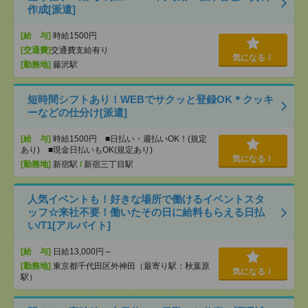
作成[派遣]
[給 与]
時給1500円
[交通費]
交通費支給有り
気になる！
[勤務地]
藤沢駅
短時間シフトあり！WEBでサクッと登録OK＊クッキ
ーなどの仕分け[派遣]
[給 与]
時給1500円 ■日払い・週払いOK！(規定
あり) ■現金日払いもOK(規定あり)
気になる！
[勤務地]
新宿駅
/
新宿三丁目駅
人気イベントも！好きな場所で働けるイベントスタ
ッフ☆来社不要！働いたその日に給料もらえる日払
い/T1[アルバイト]
[給 与]
日給13,000円～
[勤務地]
東京都千代田区外神田（最寄り駅：秋葉原
気になる！
駅）