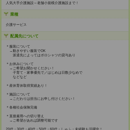
人気大手介護施設～老舗小規模介護施設まで！
業種
介護サービス
配属先について
＊服装について
→動きやすい服装でOK
派遣先によってはポロシャツの貸与あり
＊お休みについて
→ご希望お聞かせください！
子育て・家事優先で／はじめは日数少なめで
などなど
＊産休育休取得実績あり！
＊施設について
→こだわりは担当にお申し付けください！
＊各種社会保険完備
＊直接雇用への切り替え
→ご希望があれば調整可能です
20代・30代・40代・50代・60代・しゅふ・未経験も活躍中！