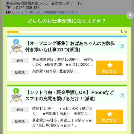
東京都新宿区西新宿 1-6-1 新宿エルタワー 17F
TEL：0120-659-458
MAIL：
CS_SHINJUKU@manpowergroup.jp
×
担当：採用担当
どちらのお仕事が気になりますか？
CS立川支店
1
〒190-0012
/10
東京都立川市曙町2-34-7 ファーレイーストビル 8F
TEL：0120-659-460
【オープニング募集】おばあちゃんのお散歩
MAIL：
CS_TACHIKAWA@manpowergroup.jp
付き添いも仕事の1つ[派遣]
担当：採用担当
CS横浜支店
無資格未経験：時給1500円～ ■週払
給与
いOK ■扶養内OK ■日収1万2000円
〒220-8136
神奈川県横浜市西区みなとみらい 2-2-1 横浜ランドマークタワー36F
以上
巣鴨駅 / 目白駅 / 北池袋駅 / …
気になる!
勤務地
TEL：0120-659-459
MAIL：
CS_YOKOHAMA@manpowergroup.jp
担当：採用担当
CS大宮支店
【シフト自由・現金手渡しOK】iPhoneなど
〒330-0854 埼玉県さいたま市大宮区桜木町 1-10-16 シーノ大宮ノース
スマホの充電を繋げるだけ！[派遣]
ウイング 9階
TEL：0120-769-355
時給1414円～ ▼日払いOK（規定あ
給与
MAIL：
CS_OMIYA@manpowergroup.jp
り） ■初勤務手当あり ※規定によ
担当：採用担当
る
新宿駅から徒歩 / 新宿三丁目駅から徒
気になる!
勤務地
CS高崎支店
歩 / 高田馬場駅から徒歩 / …
〒370-0831 群馬県高崎市あら町167 高崎第一生命ビルディング11Ｆ