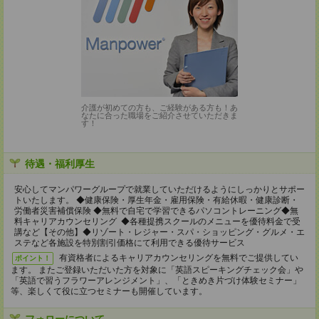
介護が初めての方も、ご経験がある方も！あ
なたに合った職場をご紹介させていただきま
す！
待遇・福利厚生
安心してマンパワーグループで就業していただけるようにしっかりとサポー
トいたします。 ◆健康保険・厚生年金・雇用保険・有給休暇・健康診断・
労働者災害補償保険 ◆無料で自宅で学習できるパソコントレーニング◆無
料キャリアカウンセリング ◆各種提携スクールのメニューを優待料金で受
講など【その他】◆リゾート・レジャー・スパ・ショッピング・グルメ・エ
ステなど各施設を特別割引価格にて利用できる優待サービス
有資格者によるキャリアカウンセリングを無料でご提供してい
ポイント！
ます。 またご登録いただいた方を対象に「英語スピーキングチェック会」や
「英語で習うフラワーアレンジメント」、「ときめき片づけ体験セミナー」
等、楽しくて役に立つセミナーも開催しています。