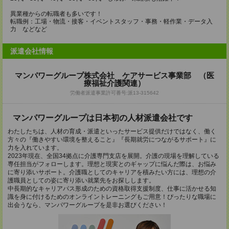
異業種からの転職者も多いです！
転職例：工場・物流・接客・イベントスタッフ・事務・軽作業・データ入
力 などなど
派遣会社情報
マンパワーグループ株式会社 ケアサービス事業部 （医
療福祉介護関連）
労働者派遣事業許可番号:派13-315642
マンパワーグループは日本初の人材派遣会社です
わたしたちは、人材の育成・派遣といったサービス提供だけではなく、働く
方々の『働きやすい環境を整えること』『長期就労につながるサポート』に
力を入れています。
2023年現在、全国34拠点に介護専門支店を展開。介護の現場を理解している
専任担当がフォローします。理想と現実とのギャップに悩んだ際は、お悩み
に寄り添いサポート。介護職としてのキャリアを積みたい方には、理想の介
護職員としての姿に寄り添い就業先をお探しします。
中長期的なキャリアパス形成のための資格取得支援制度、仕事に活かせる知
識を身に付けるためのオンライントレーニングもご用意！ぴったりな職場に
出会うなら、マンパワーグループを是非お選びください！