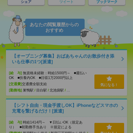
シェア
ツイート
ブックマーク
あなたの閲覧履歴からの
おすすめ
【オープニング募集】おばあちゃんのお散歩付き添
いも仕事の1つ[派遣]
[給 与]
無資格未経験：時給1500円～ ■週払い
OK ■扶養内OK ■日収1万2000円以上
[交通費]
交通費全額支給
気になる！
[勤務地]
巣鴨駅
/
目白駅
/
北池袋駅
/
…
【シフト自由・現金手渡しOK】iPhoneなどスマホの
充電を繋げるだけ！[派遣]
[給 与]
時給1414円～ ▼日払いOK（規定あ
り） ■初勤務手当あり ※規定による