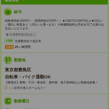
募集情報
給与
経験者時給1800円～（夜勤時給2250円～）★日収3万2400円以上★日払い
／週払い制度あり（月払いも選べます）※稼働開始時は手続き完了次第のお
支払いとなります。
交通費別途支給あり
交通費支給※規定有
交通費
25～30万円
月収例
勤務地
東京都豊島区
自転車・バイク通勤OK
【豊島区】巣鴨・千川・椎名町・庚申塚・鬼子母神前など勤務地多数！
＜ご近所の老人ホームなど＞
勤務曜日