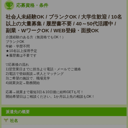
応募資格・条件
社会人未経験OK / ブランクOK / 大学生歓迎 / 10名
以上の大量募集 / 履歴書不要 / 40～50代活躍中 /
副業・WワークOK / WEB登録・面接OK
介護経験のある方（無資格でもOK！）
ブランクOK
年齢・学歴不問
★10名以上採用予定
★履歴書は不要です
▽応募後の流れ
1)翌営業日までに担当より電話・メールでご連絡
2)電話で登録面談→求人とマッチング
3)ご希望の施設で、職場見学
4)就業決定→勤務開始
応募→就業まで最短3日＆10日後に給料GETも可！
開始希望日はご相談ください。1か月以上先の相談もOK！
派遣先の概要
社名