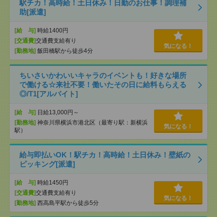
駅チカ！高時給！土日休み！日勤のお仕事！調理補
助[派遣]
[給 与]
時給1400円
[交通費]
交通費支給有り
気になる！
[勤務地]
飯田橋駅から徒歩4分
ちいさいかわいいキャラのイベントも！好きな場所
で働ける☆来社不要！働いたその日に給料もらえる
◎/T1[アルバイト]
[給 与]
日給13,000円～
[勤務地]
神奈川県横浜市港北区（最寄り駅：新横浜
気になる！
駅）
給与即払いOK！駅チカ！高時給！土日休み！壁紙の
ピッキング[派遣]
[給 与]
時給1450円
[交通費]
交通費支給有り
気になる！
[勤務地]
西高島平駅から徒歩5分