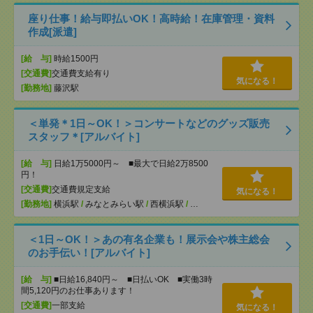
座り仕事！給与即払いOK！高時給！在庫管理・資料
作成[派遣]
[給 与]
時給1500円
[交通費]
交通費支給有り
気になる！
[勤務地]
藤沢駅
＜単発＊1日～OK！＞コンサートなどのグッズ販売
スタッフ＊[アルバイト]
[給 与]
日給1万5000円～ ■最大で日給2万8500
円！
[交通費]
交通費規定支給
気になる！
[勤務地]
横浜駅
/
みなとみらい駅
/
西横浜駅
/
…
＜1日～OK！＞あの有名企業も！展示会や株主総会
のお手伝い！[アルバイト]
[給 与]
■日給16,840円～ ■日払いOK ■実働3時
間5,120円のお仕事あります！
[交通費]
一部支給
気になる！