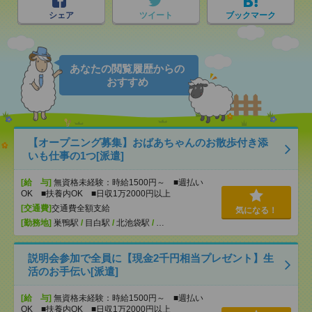
シェア
ツイート
ブックマーク
あなたの閲覧履歴からの
おすすめ
【オープニング募集】おばあちゃんのお散歩付き添
いも仕事の1つ[派遣]
[給 与]
無資格未経験：時給1500円～ ■週払い
OK ■扶養内OK ■日収1万2000円以上
[交通費]
交通費全額支給
気になる！
[勤務地]
巣鴨駅
/
目白駅
/
北池袋駅
/
…
説明会参加で全員に【現金2千円相当プレゼント】生
活のお手伝い[派遣]
[給 与]
無資格未経験：時給1500円～ ■週払い
OK ■扶養内OK ■日収1万2000円以上