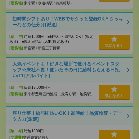
[勤務地]
東京駅
/
水道橋駅
/
有楽町駅
/
…
短時間シフトあり！WEBでサクッと登録OK＊クッキ
ーなどの仕分け[派遣]
[給 与]
時給1500円 ■日払い・週払いOK！(規定
あり) ■現金日払いもOK(規定あり)
気になる！
[勤務地]
新宿駅
/
新宿三丁目駅
人気イベントも！好きな場所で働けるイベントスタ
ッフ☆来社不要！働いたその日に給料もらえる日払
い/T1[アルバイト]
[給 与]
日給13,000円～
[勤務地]
東京都豊島区南池袋（最寄り駅：池袋駅）
気になる！
座り仕事！給与即払いOK！高時給！品質検査・デー
タ入力[派遣]
[給 与]
時給1800円
[交通費]
交通費支給有り