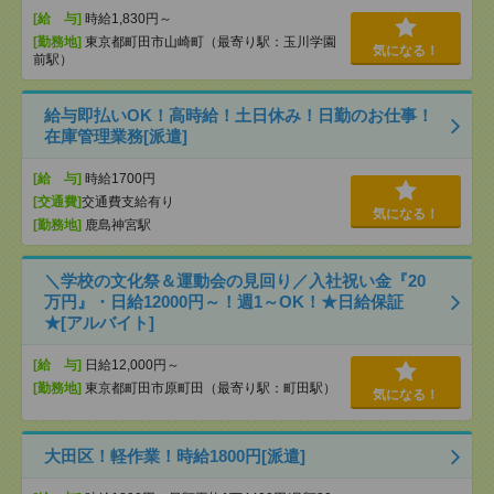
[給 与]
時給1,830円～
[勤務地]
東京都町田市山崎町（最寄り駅：玉川学園
気になる！
前駅）
給与即払いOK！高時給！土日休み！日勤のお仕事！
在庫管理業務[派遣]
[給 与]
時給1700円
[交通費]
交通費支給有り
気になる！
[勤務地]
鹿島神宮駅
＼学校の文化祭＆運動会の見回り／入社祝い金『20
万円』・日給12000円～！週1～OK！★日給保証
★[アルバイト]
[給 与]
日給12,000円～
[勤務地]
東京都町田市原町田（最寄り駅：町田駅）
気になる！
大田区！軽作業！時給1800円[派遣]