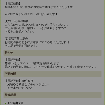
【電話登録】
来社不要！30分程度のお電話で登録が完了いたします。
★登録に際しての予約・来社は不要です★
(1)WEB応募の場合
こちらからご連絡いたしますのでお待ちください。
ご応募頂いた後、案内メールをお送りしますので
内容をご確認ください。
(2)電話応募の場合
お時間のあるときにお電話にてご応募いただければ
その場で登録も可能です。
持ち物
【電話登録】
弊社HPよりマイページ作成をお願いします
電話での登録の際に、マイページ作成をいただいた旨をお伝えください。
所要時間
【電話登録】30分程度
・経験やご希望などをインタビュー
・お仕事のご紹介など
登録場所
CS新宿支店