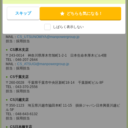
〒370-0831 群馬県高崎市あら町167 高崎第一生命ビルディング11Ｆ
TEL：027-320-6558
MAIL：
CS_TAKASAKI@manpowergroup.jp
スキップ
どちらも気になる！
担当：採用担当
CS宇都宮支店
しばらく表示しない
〒321-0953 栃木県宇都宮市東宿郷3-2-18 高知穂ビル2Ｆ
TEL：0120-923-962
MAIL：
CS_UTSUNOMIYA@manpowergroup.jp
担当：採用担当
CS厚木支店
〒243-0014 神奈川県厚木市旭町1-2-1 日本生命本厚木ビル4階
TEL：046-207-2644
MAIL：
CS_ATSUGI@manpowergroup.jp
担当：採用担当
CS千葉支店
〒260-0028 千葉県千葉市中央区新町18-14 千葉新町ビル 8F
TEL：043-370-2556
担当：採用担当
CS川越支店
〒350-1123 埼玉県川越市脇田本町 11-15 損保ジャパン日本興亜川越ビ
ル 5F
TEL：048-643-6132
担当：採用担当
CS日本橋支店