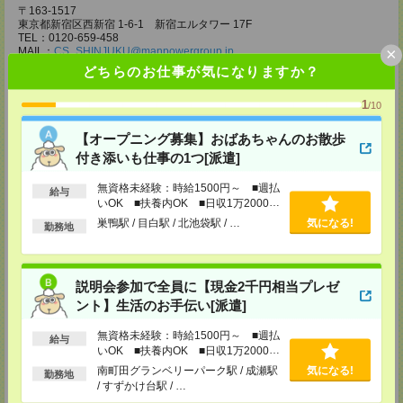
〒163-1517
東京都新宿区西新宿 1-6-1 新宿エルタワー 17F
TEL：0120-659-458
×
MAIL：
CS_SHINJUKU@manpowergroup.jp
担当：採用担当
どちらのお仕事が気になりますか？
CS立川支店
1
/10
〒190-0012
東京都立川市曙町2-34-7 ファーレイーストビル 8F
TEL：0120-659-460
【オープニング募集】おばあちゃんのお散歩
MAIL：
CS_TACHIKAWA@manpowergroup.jp
付き添いも仕事の1つ[派遣]
担当：採用担当
無資格未経験：時給1500円～ ■週払
CS横浜支店
給与
いOK ■扶養内OK ■日収1万2000円
〒220-8136
以上
神奈川県横浜市西区みなとみらい 2-2-1 横浜ランドマークタワー36F
巣鴨駅 / 目白駅 / 北池袋駅 / …
気になる!
勤務地
TEL：0120-659-459
MAIL：
CS_YOKOHAMA@manpowergroup.jp
担当：採用担当
説明会参加で全員に【現金2千円相当プレゼ
CS大宮支店
ント】生活のお手伝い[派遣]
〒330-0854 埼玉県さいたま市大宮区桜木町 1-10-16 シーノ大宮ノース
ウイング 9階
TEL：0120-769-355
無資格未経験：時給1500円～ ■週払
給与
MAIL：
CS_OMIYA@manpowergroup.jp
いOK ■扶養内OK ■日収1万2000円
担当：採用担当
以上
南町田グランベリーパーク駅 / 成瀬駅
気になる!
勤務地
/ すずかけ台駅 / …
CS高崎支店