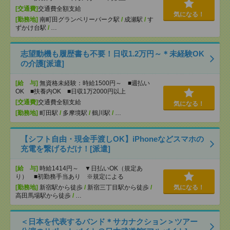
[交通費]
交通費全額支給
気になる！
[勤務地]
南町田グランベリーパーク駅
/
成瀬駅
/
す
ずかけ台駅
/
…
志望動機も履歴書も不要！日収1.2万円～＊未経験OK
の介護[派遣]
[給 与]
無資格未経験：時給1500円～ ■週払い
OK ■扶養内OK ■日収1万2000円以上
[交通費]
交通費全額支給
気になる！
[勤務地]
町田駅
/
多摩境駅
/
鶴川駅
/
…
【シフト自由・現金手渡しOK】iPhoneなどスマホの
充電を繋げるだけ！[派遣]
[給 与]
時給1414円～ ▼日払いOK（規定あ
り） ■初勤務手当あり ※規定による
[勤務地]
新宿駅から徒歩
/
新宿三丁目駅から徒歩
/
気になる！
高田馬場駅から徒歩
/
…
＜日本を代表するバンド＊サカナクション＞ツアー