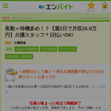
0
メニュー
気になる！
ログイン
NEW
掲載日 :2026
/
08
/
07
No.MANPWK856443N-05
夜勤＝待機多め！？【週2日で月収25.9万
円】介護スタッフ＊日払いOK!
職種：
介護関連
派遣
社会人未経験OK
大学生歓迎
ブランクOK
WEB登録・面接OK
＜経験活かして稼ぐ＞来社＆履歴書不要なのでお仕
事スタートも楽々です
＜稼げる夜勤のお仕事＞日収3万2400円×週2日でも月収25
...もっとみ
る
応募が集まった時点で掲載終了
この求人は応募が集まり次第、掲載終了致します。予めご理解くださ