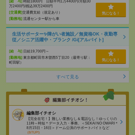
[給 与]
時給1800円 日額平均1万4400円/月額30
万2400円/残込39万2400円
[交通費]
交通費支給（規定あり）
気になる！
[勤務地]
流通センター駅から車
生活サポーター✨障がい者施設／無資格OK・夜勤専
従／シニア活躍中・ブランク /Gi[アルバイト]
[給 与]
日給19,700円～
[勤務地]
東京都町田市木曽西5丁目20（最寄り駅：
気になる！
町田駅）
すべて見る
編集部イチオシ
【完全在宅！】難しい業務なし＆電話なし！ゆっくりの
11時～時短＊データ入力・事務、＜SEKAI NO OWARI＊
8月15日・16日＞ドーム公演のサポートバイトなど
(8/7UP!)