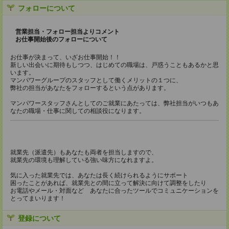
フォローについて
営業担当・フォロー担当よりコメント
お仕事開始後のフォローについて
お仕事が決まって、いざお仕事開始！！
新しい出会いに期待もしつつ、はじめての職場は、戸惑うこともあるかと思
います。
マンパワーグループのスタッフとして働くメリットの１つに、
弊社の担当があなたをフォローするという点があります。
マンパワースタッフさんとしてのご就業にあたっては、弊社担当がいつもあ
なたの職場・仕事に関しての相談役になります。
就業先（派遣先）もあなたも両者を担当しますので、
就業先の環境も理解している強い味方になれますよ。
気に入った就業先では、あなたは長く続けられるようにサポート
困ったことがあれば、就業先との間に立って解決に向けて調整をしたり
お電話やメール・対面など あなたに合ったツールでコミュニケーションを
とってまいります！
登録について