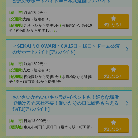
公演のサポートバイト＠日本武道館[アルバイト]
[給 与]
時給1250円～
[交通費]
支給（規定有り）
気になる！
[勤務地]
九段下駅から徒歩5分
/
竹橋駅から徒歩10
分
/
神保町駅から徒歩15分
/
…
＜SEKAI NO OWARI＊8月15日・16日＞ドーム公演
のサポートバイト[アルバイト]
[給 与]
時給1250円～
[交通費]
支給（規定有り）
気になる！
[勤務地]
後楽園駅から徒歩5分
/
水道橋駅から徒歩5
分
/
春日(東京都)駅から徒歩7分
ちいさいかわいいキャラのイベントも！好きな場所
で働ける☆来社不要！働いたその日に給料もらえる
◎/T1[アルバイト]
[給 与]
日給13,000円～
[勤務地]
東京都町田市原町田（最寄り駅：町田駅）
気になる！