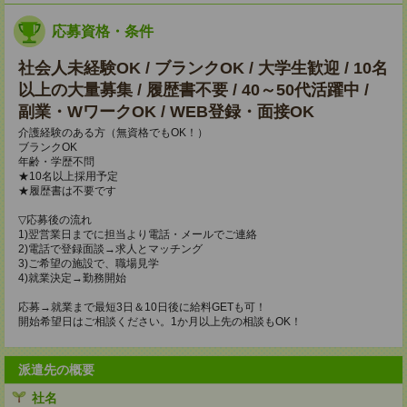
応募資格・条件
社会人未経験OK / ブランクOK / 大学生歓迎 / 10名
以上の大量募集 / 履歴書不要 / 40～50代活躍中 /
副業・WワークOK / WEB登録・面接OK
介護経験のある方（無資格でもOK！）
ブランクOK
年齢・学歴不問
★10名以上採用予定
★履歴書は不要です
▽応募後の流れ
1)翌営業日までに担当より電話・メールでご連絡
2)電話で登録面談→求人とマッチング
3)ご希望の施設で、職場見学
4)就業決定→勤務開始
応募→就業まで最短3日＆10日後に給料GETも可！
開始希望日はご相談ください。1か月以上先の相談もOK！
派遣先の概要
社名