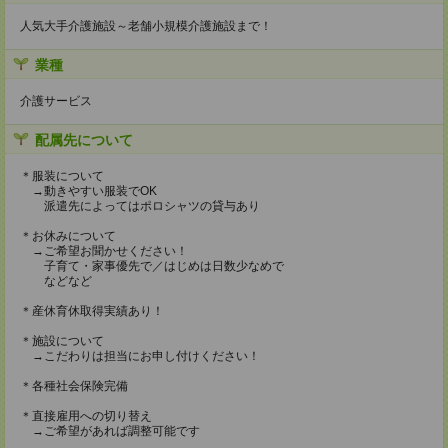
人気大手介護施設～老舗小規模介護施設まで！
業種
介護サービス
配属先について
＊服装について
→動きやすい服装でOK
派遣先によってはポロシャツの貸与あり
＊お休みについて
→ご希望お聞かせください！
子育て・家事優先で／はじめは日数少なめで
などなど
＊産休育休取得実績あり！
＊施設について
→こだわりは担当にお申し付けください！
＊各種社会保険完備
＊直接雇用への切り替え
→ご希望があれば調整可能です