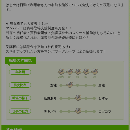
はじめは日勤で利用者さんの名前や施設について覚えてからの夜勤になりま
す。
≪無資格でも大丈夫！！≫
マンパワーは資格取得支援制度も万全！！
既存の初任者・実務者研修・介護福祉士のスクール補助はもちろんのこと
新しく義務化された、認知症介護基礎研修にも対応＊
受講後には奨励金を支給（社内規定あり）
スキルアップしたい方をマンパワーグループは全力応援します！
職場の雰囲気
年齢層
20代
30
40
50
60
男女比率
女性
男性
職場の様子
活気あり
しずか
仕事の仕方
テキパキ
コツコツ