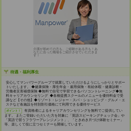
介護が初めての方も、ご経験がある方も！あ
なたに合った職場をご紹介させていただきま
す！
待遇・福利厚生
安心してマンパワーグループで就業していただけるようにしっかりとサポー
トいたします。 ◆健康保険・厚生年金・雇用保険・有給休暇・健康診断・
労働者災害補償保険 ◆無料で自宅で学習できるパソコントレーニング◆無
料キャリアカウンセリング ◆各種提携スクールのメニューを優待料金で受
講など【その他】◆リゾート・レジャー・スパ・ショッピング・グルメ・エ
ステなど各施設を特別割引価格にて利用できる優待サービス
有資格者によるキャリアカウンセリングを無料でご提供してい
ポイント！
ます。 またご登録いただいた方を対象に「英語スピーキングチェック会」や
「英語で習うフラワーアレンジメント」、「ときめき片づけ体験セミナー」
等、楽しくて役に立つセミナーも開催しています。