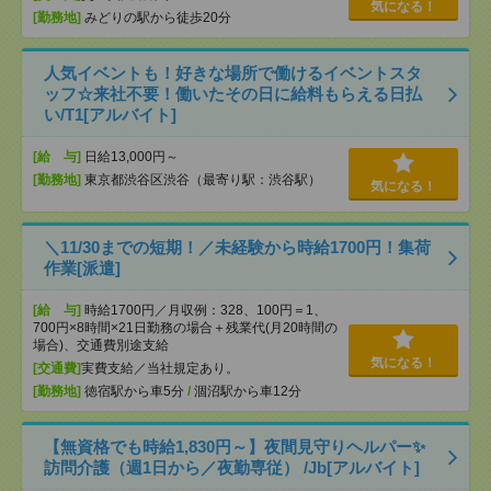
気になる！
[勤務地]
みどりの駅から徒歩20分
人気イベントも！好きな場所で働けるイベントスタ
ッフ☆来社不要！働いたその日に給料もらえる日払
い/T1[アルバイト]
[給 与]
日給13,000円～
[勤務地]
東京都渋谷区渋谷（最寄り駅：渋谷駅）
気になる！
＼11/30までの短期！／未経験から時給1700円！集荷
作業[派遣]
[給 与]
時給1700円／月収例：328、100円＝1、
700円×8時間×21日勤務の場合＋残業代(月20時間の
場合)、交通費別途支給
気になる！
[交通費]
実費支給／当社規定あり。
[勤務地]
徳宿駅から車5分
/
涸沼駅から車12分
【無資格でも時給1,830円～】夜間見守りヘルパー✨
訪問介護（週1日から／夜勤専従） /Jb[アルバイト]