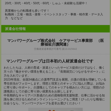
20代・30代・40代・50代・60代・しゅふ・未経験も活躍中！
異業種からの転職者も多いです！
転職例：工場・物流・接客・イベントスタッフ・事務・軽作業・データ入
力 などなど
派遣会社情報
マンパワーグループ株式会社 ケアサービス事業部 （医
療福祉介護関連）
労働者派遣事業許可番号:派13-315642
マンパワーグループは日本初の人材派遣会社です
わたしたちは、人材の育成・派遣といったサービス提供だけではなく、働く
方々の『働きやすい環境を整えること』『長期就労につながるサポート』に
力を入れています。
2023年現在、全国34拠点に介護専門支店を展開。介護の現場を理解している
専任担当がフォローします。理想と現実とのギャップに悩んだ際は、お悩み
に寄り添いサポート。介護職としてのキャリアを積みたい方には、理想の介
護職員としての姿に寄り添い就業先をお探しします。
中長期的なキャリアパス形成のための資格取得支援制度、仕事に活かせる知
識を身に付けるためのオンライントレーニングもご用意！ぴったりな職場に
出会うなら、マンパワーグループを是非お選びください！