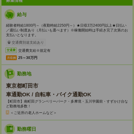
募集情報
給与
経験者時給1800円～（夜勤時給2250円～）★日収3万2400円以上★日払い
／週払い制度あり（月払いも選べます）※稼働開始時は手続き完了次第のお
支払いとなります。
交通費別途支給あり
交通費支給※規定有
交通費
25～30万円
月収例
勤務地
東京都町田市
車通勤OK / 自転車・バイク通勤OK
【町田市】南町田グランベリーパーク・多摩境・玉川学園前・すずかけ台な
ど勤務地多数！
＜ご近所の老人ホームなど＞
勤務曜日