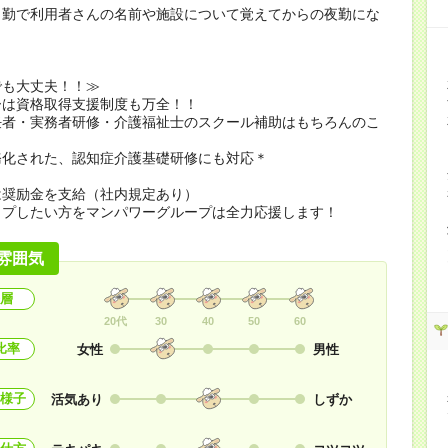
日勤で利用者さんの名前や施設について覚えてからの夜勤にな
でも大丈夫！！≫
ーは資格取得支援制度も万全！！
任者・実務者研修・介護福祉士のスクール補助はもちろんのこ
務化された、認知症介護基礎研修にも対応＊
は奨励金を支給（社内規定あり）
ップしたい方をマンパワーグループは全力応援します！
雰囲気
層
20代
30
40
50
60
比率
女性
男性
様子
活気あり
しずか