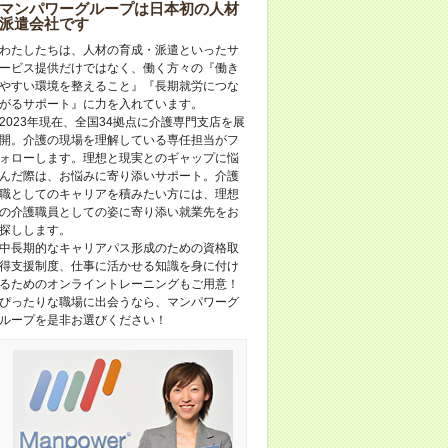
マンパワーグループは日本初の人材
派遣会社です
わたしたちは、人材の育成・派遣といったサ
ービス提供だけではなく、働く方々の『働き
やすい環境を整えること』『長期就労につな
がるサポート』に力を入れています。
2023年現在、全国34拠点に介護専門支店を展
開。介護の現場を理解している専任担当がフ
ォローします。理想と現実とのギャップに悩
んだ際は、お悩みに寄り添いサポート。介護
職としてのキャリアを積みたい方には、理想
の介護職員としての姿に寄り添い就業先をお
探しします。
中長期的なキャリアパス形成のための資格取
得支援制度、仕事に活かせる知識を身に付け
るためのオンライントレーニングもご用意！
ぴったりな職場に出会うなら、マンパワーグ
ループを是非お選びください！