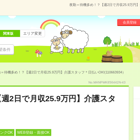
夜勤＝待機多め！？【週2日で月収25.9万円】介
会員登録
エリア変更
関東版
望条件
＝待機多め！？【週2日で月収25.9万円】介護スタッフ＊日払いOK!(110663934）
No.MANPWK856442N-43
週2日で月収25.9万円】介護スタ
ンクOK
WEB登録・面接OK