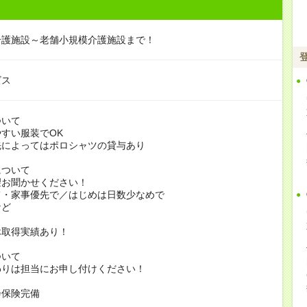
介護施設～老舗小規模介護施設まで！
ビス
ついて
すい服装でOK
よってはポロシャツの貸与あり
について
お聞かせください！
家事優先で／はじめは日数少なめで
ど
休取得実績あり！
ついて
りは担当にお申し付けください！
会保険完備