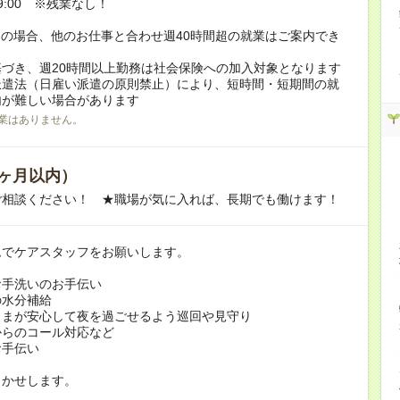
翌9:00 ※残業なし！
の場合、他のお仕事と合わせ週40時間超の就業はご案内でき
づき、週20時間以上勤務は社会保険への加入対象となります
派遣法（日雇い派遣の原則禁止）により、短時間・短期間の就
内が難しい場合があります
業はありません。
ヶ月以内）
ご相談ください！ ★職場が気に入れば、長期でも働けます！
ムでケアスタッフをお願いします。
お手洗いのお手伝い
の水分補給
さまが安心して夜を過ごせるよう巡回や見守り
からのコール対応など
お手伝い
まかせします。