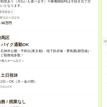
い制度あり（月払いも選べます）※稼働開始時は手続き完了次
払いとなります。
途支給あり
費支給※規定有
～30万円
練馬区
・バイク通勤OK
石神井公園・平和台(東京都)・地下鉄赤塚・豊島園(都営線)・
など勤務地多数！
の老人ホームなど＞
/ 土日祝休
2日～OK（月～金の間）
日休みOK
務 / 残業なし