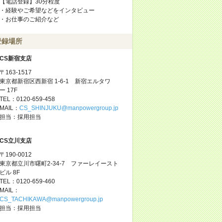
【電話登録】30分程度
・経験やご希望などをインタビュー
・お仕事のご紹介など
登録場所
CS新宿支店
〒163-1517
東京都新宿区西新宿 1-6-1 新宿エルタワ
ー 17F
TEL：0120-659-458
MAIL：
CS_SHINJUKU@manpowergroup.jp
担当：採用担当
CS立川支店
〒190-0012
東京都立川市曙町2-34-7 ファーレイースト
ビル 8F
TEL：0120-659-460
MAIL：
CS_TACHIKAWA@manpowergroup.jp
担当：採用担当