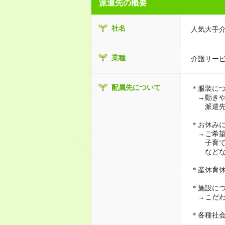
派遣先の概要
社名
人気大手
業種
介護サー
配属先について
＊服装に
→動きや
派遣先に
＊お休み
→ご希望
子育て・
などな
＊産休育
＊施設に
→こだわ
＊各種社