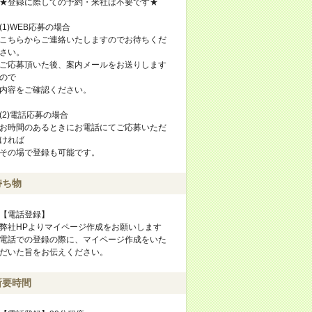
★登録に際しての予約・来社は不要です★
(1)WEB応募の場合
こちらからご連絡いたしますのでお待ちくだ
さい。
ご応募頂いた後、案内メールをお送りします
ので
内容をご確認ください。
(2)電話応募の場合
お時間のあるときにお電話にてご応募いただ
ければ
その場で登録も可能です。
持ち物
【電話登録】
弊社HPよりマイページ作成をお願いします
電話での登録の際に、マイページ作成をいた
だいた旨をお伝えください。
所要時間