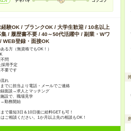
仕方
テキパキ
コツコツ
験OK / ブランクOK / 大学生歓迎 / 10名以上
 / 履歴書不要 / 40～50代活躍中 / 副業・Wワ
 / WEB登録・面接OK
ある方（無資格でもOK！）
K
歴不問
上採用予定
は不要です
の流れ
日までに担当より電話・メールでご連絡
登録面談→求人とマッチング
の施設で、職場見学
定→勤務開始
まで最短3日＆10日後に給料GETも可！
はご相談ください。1か月以上先の相談もOK！