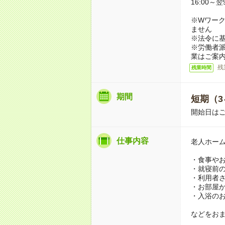
16:00～
※Wワーク
ません
※法令に基
※労働者
業はご案
残
残業時間
期間
短期（3
開始日は
仕事内容
老人ホー
・食事や
・就寝前
・利用者
・お部屋
・入浴の
などをお