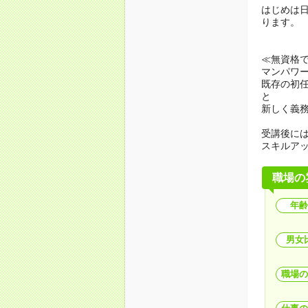
はじめは
ります。
≪無資格
マンパワ
既存の初
と
新しく義
受講後に
スキルア
職場の
年齢
男女
職場の