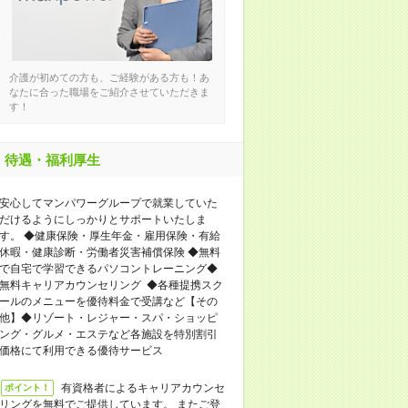
介護が初めての方も、ご経験がある方も！あ
なたに合った職場をご紹介させていただきま
す！
待遇・福利厚生
安心してマンパワーグループで就業していた
だけるようにしっかりとサポートいたしま
す。 ◆健康保険・厚生年金・雇用保険・有給
休暇・健康診断・労働者災害補償保険 ◆無料
で自宅で学習できるパソコントレーニング◆
無料キャリアカウンセリング ◆各種提携スク
ールのメニューを優待料金で受講など【その
他】◆リゾート・レジャー・スパ・ショッピ
ング・グルメ・エステなど各施設を特別割引
価格にて利用できる優待サービス
有資格者によるキャリアカウンセ
ポイント！
リングを無料でご提供しています。 またご登