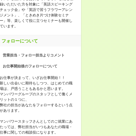
録いただいた方を対象に「英語スピーキング
チェック会」や「英語で習うフラワーアレン
ジメント」、「ときめき片づけ体験セミナ
ー」等、楽しくて役に立つセミナーも開催し
ています。
フォローについて
営業担当・フォロー担当よりコメント
お仕事開始後のフォローについて
お仕事が決まって、いざお仕事開始！！
新しい出会いに期待もしつつ、はじめての職
場は、戸惑うこともあるかと思います。
マンパワーグループのスタッフとして働くメ
リットの１つに、
弊社の担当があなたをフォローするという点
があります。
マンパワースタッフさんとしてのご就業にあ
たっては、弊社担当がいつもあなたの職場・
仕事に関しての相談役になります。