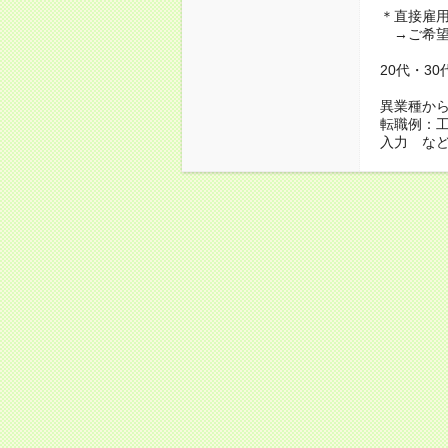
＊直接雇
→ご希望
20代・3
異業種か
転職例：
入力 な