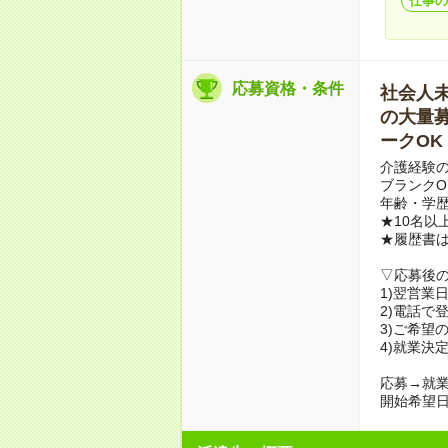
仕事の
応募資格・条件
社会人未経
の大量募集
ークOK
介護経験の
ブランクO
年齢・学
★10名以
★履歴書
▽応募後
1)翌営業
2)電話で
3)ご希望
4)就業決
応募→就業
開始希望日