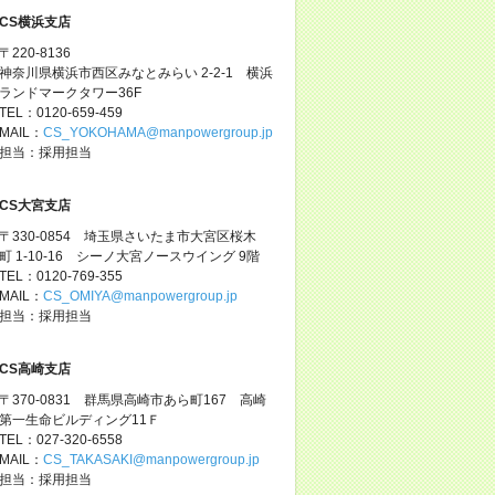
CS横浜支店
〒220-8136
神奈川県横浜市西区みなとみらい 2-2-1 横浜
ランドマークタワー36F
TEL：0120-659-459
MAIL：
CS_YOKOHAMA@manpowergroup.jp
担当：採用担当
CS大宮支店
〒330-0854 埼玉県さいたま市大宮区桜木
町 1-10-16 シーノ大宮ノースウイング 9階
TEL：0120-769-355
MAIL：
CS_OMIYA@manpowergroup.jp
担当：採用担当
CS高崎支店
〒370-0831 群馬県高崎市あら町167 高崎
第一生命ビルディング11Ｆ
TEL：027-320-6558
MAIL：
CS_TAKASAKI@manpowergroup.jp
担当：採用担当