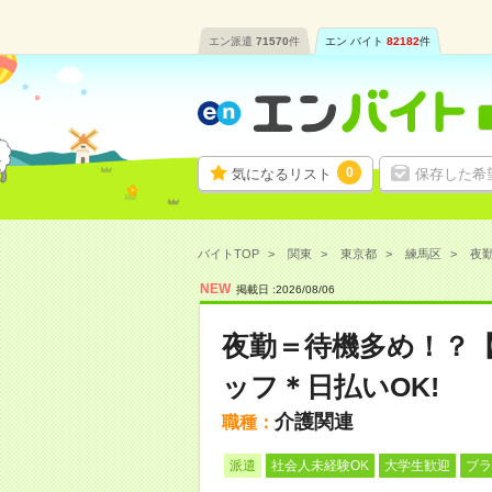
エン派遣
71570
件
エン バイト
82182
件
0
気になるリスト
保存した希
バイトTOP
関東
東京都
練馬区
夜勤
NEW
掲載日 :
2026
/
08
/
06
夜勤＝待機多め！？【
ッフ＊日払いOK!
介護関連
職種：
派遣
社会人未経験OK
大学生歓迎
ブラ