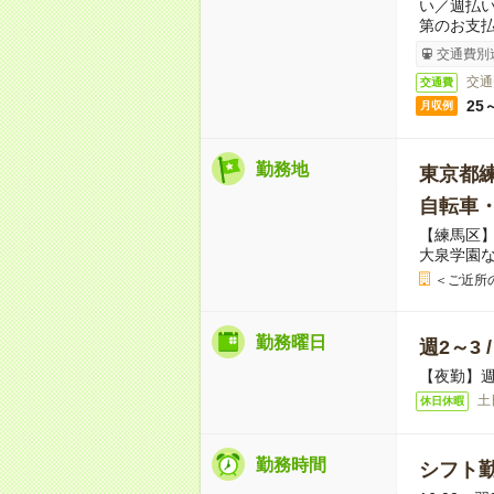
い／週払
第のお支
交通費別
交通
交通費
25
月収例
勤務地
東京都
自転車
【練馬区】
大泉学園
＜ご近所
勤務曜日
週2～3 
【夜勤】週
土
休日休暇
勤務時間
シフト勤