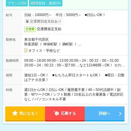
ブランクOK
WEB登録・面接OK
日給：10000円～ 半日：5000円～ ■日払いOK！
給与
交通費別途支給あり
交通費規定支給
交通費
東京都千代田区
勤務地
秋葉原駅
/
神保町駅
/
麹町駅
/
…
オフィス・学校など
09:00～18:00 09:00～13:00 20:00～24：00 22：00～31:00
勤務時間
20:00～24：00 22：00～翌7:00 …など1日4時間～OK！ その他
シフトもございます！ お気軽にご相談ください！
激短1日～OK！ ■もちろん即日スタートもOK！ ■曜日・日数
期間
はアナタ次第！
週1日からOK
/
日払いOK
/
履歴書不要
/
40～50代活躍中
/
副
特徴
業・WワークOK
/
シフト勤務
/
10名以上の大量募集
/
電話対応
なし
/
パソコンスキル不要
気になる！
応募する
詳細へ