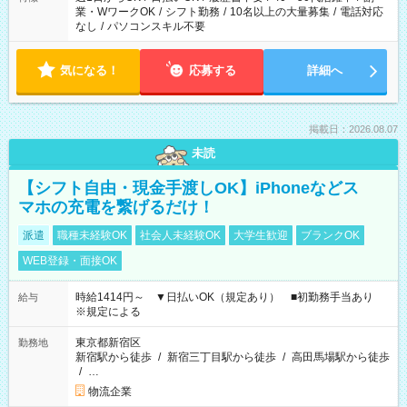
業・WワークOK
/
シフト勤務
/
10名以上の大量募集
/
電話対応
なし
/
パソコンスキル不要
気になる！
応募する
詳細へ
掲載日：2026.08.07
未読
【シフト自由・現金手渡しOK】iPhoneなどス
マホの充電を繋げるだけ！
派遣
職種未経験OK
社会人未経験OK
大学生歓迎
ブランクOK
WEB登録・面接OK
時給1414円～ ▼日払いOK（規定あり） ■初勤務手当あり
給与
※規定による
東京都新宿区
勤務地
新宿駅から徒歩
/
新宿三丁目駅から徒歩
/
高田馬場駅から徒歩
/
…
物流企業