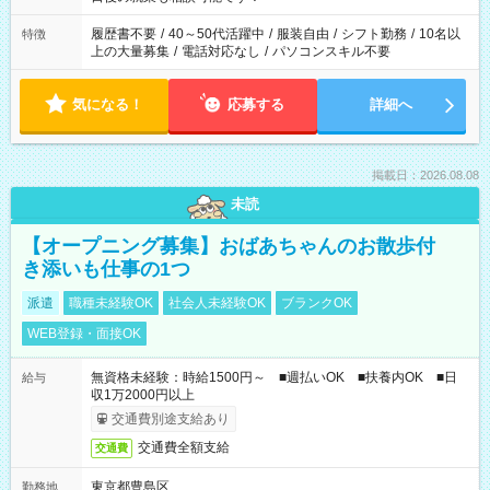
の勤務時間。 合計で週40時間を超える場合は応募できません。
履歴書不要
/
40～50代活躍中
/
服装自由
/
シフト勤務
/
10名以
特徴
上の大量募集
/
電話対応なし
/
パソコンスキル不要
気になる！
応募する
詳細へ
掲載日：2026.08.08
未読
【オープニング募集】おばあちゃんのお散歩付
き添いも仕事の1つ
派遣
職種未経験OK
社会人未経験OK
ブランクOK
WEB登録・面接OK
無資格未経験：時給1500円～ ■週払いOK ■扶養内OK ■日
給与
収1万2000円以上
交通費別途支給あり
交通費全額支給
交通費
東京都豊島区
勤務地