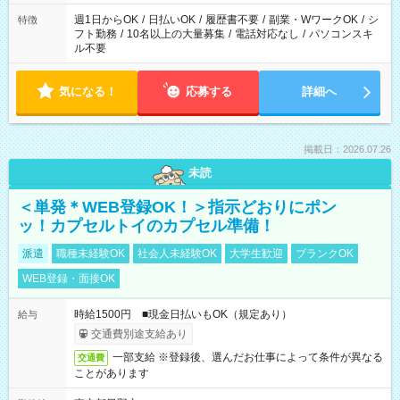
現場によって異なります。 ※勿論、休憩時間はあるのでご安心
ください！
週1日からOK
/
日払いOK
/
履歴書不要
/
副業・WワークOK
/
シ
特徴
フト勤務
/
10名以上の大量募集
/
電話対応なし
/
パソコンスキ
ル不要
気になる！
応募する
詳細へ
掲載日：2026.07.26
未読
＜単発＊WEB登録OK！＞指示どおりにポン
ッ！カプセルトイのカプセル準備！
派遣
職種未経験OK
社会人未経験OK
大学生歓迎
ブランクOK
WEB登録・面接OK
時給1500円 ■現金日払いもOK（規定あり）
給与
交通費別途支給あり
一部支給 ※登録後、選んだお仕事によって条件が異なる
交通費
ことがあります