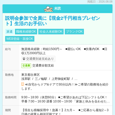
掲載日：2026.08.08
未読
説明会参加で全員に【現金2千円相当プレゼン
ト】生活のお手伝い
派遣
職種未経験OK
社会人未経験OK
ブランクOK
WEB登録・面接OK
無資格未経験：時給1500円～ ■週払いOK ■扶養内OK ■日
給与
収1万2000円以上
交通費別途支給あり
交通費全額支給
交通費
東京都台東区
勤務地
浅草駅
/
三ノ輪駅
/
上野御徒町駅
/
…
≪自宅からドアtoドアで30分以内！≫ご希望の勤務地を紹介
します。
9:00～18:00（休憩60分） ■ご希望があれば下記シフトもOK！
勤務時間
早番 7:00～16:00 遅番 10:00～19:00 「家族と休みを合わせた
い」 「余裕を持って夕飯の準備がしたい」 「できれば残業はし
たくない」 など、ご希望を教えてくださいね。 ※Wワーク希望
【現在も積極採用中！急募！】2カ月～ ■ご応募から最短2～3
期間
の方へ 今ご覧のお仕事で希望する勤務時間と、もう1つのお仕事
日後の就業も相談可能です！