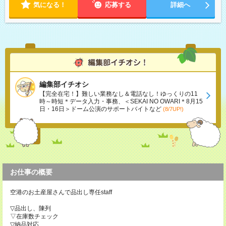
気になる！
応募する
詳細へ
編集部イチオシ
【完全在宅！】難しい業務なし＆電話なし！ゆっくりの11
時～時短＊データ入力・事務、＜SEKAI NO OWARI＊8月15
日・16日＞ドーム公演のサポートバイトなど
(8/7UP!)
お仕事の概要
空港のお土産屋さんで品出し専任staff
▽品出し、陳列
▽在庫数チェック
▽納品対応