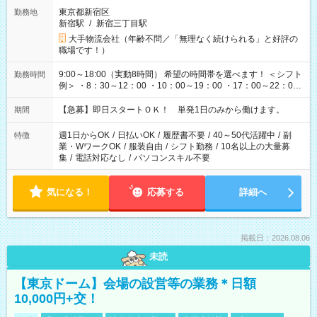
東京都新宿区
勤務地
新宿駅
/
新宿三丁目駅
大手物流会社（年齢不問／「無理なく続けられる」と好評の
職場です！）
9:00～18:00（実動8時間） 希望の時間帯を選べます！ ＜シフト
勤務時間
例＞ ・8：30～12：00 ・10：00～19：00 ・17：00～22：00
・13：00～22：00 ・22：00～翌6：00 など
【急募】即日スタートＯＫ！ 単発1日のみから働けます。
期間
週1日からOK
/
日払いOK
/
履歴書不要
/
40～50代活躍中
/
副
特徴
業・WワークOK
/
服装自由
/
シフト勤務
/
10名以上の大量募
集
/
電話対応なし
/
パソコンスキル不要
気になる！
応募する
詳細へ
掲載日：2026.08.06
未読
【東京ドーム】会場の設営等の業務＊日額
10,000円+交！