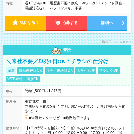
週1日からOK
/
履歴書不要
/
副業・WワークOK
/
シフト勤務
/
特徴
電話対応なし
/
パソコンスキル不要
気になる！
応募する
詳細へ
掲載日：2026.08.07
未読
＼来社不要／単発1日OK＊チラシの仕分け
派遣
職種未経験OK
社会人未経験OK
大学生歓迎
ブランクOK
WEB登録・面接OK
時給1,500円～1,875円
給与
東京都立川市
勤務地
立川駅から徒歩5分
/
立川北駅から徒歩5分
/
立川南駅から徒
歩5分
/
…
■物流センターなど ■勤務地選べます
【1日3時間～も相談OK!】午前中のみや18時以降などのシフト
勤務時間
あり！ シフト例 ▼9:00～12:00 ▼9:00～17:00 ▼10:00～19:00