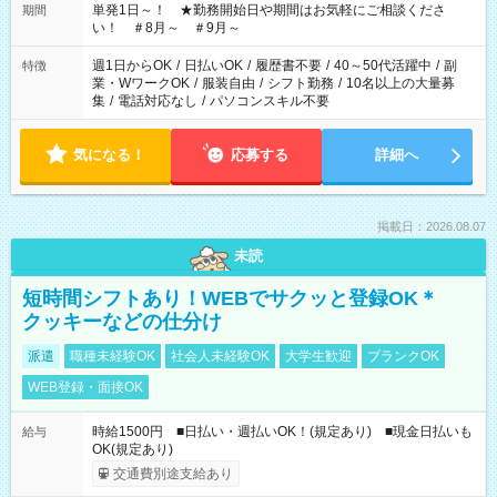
単発1日～！ ★勤務開始日や期間はお気軽にご相談くださ
期間
い！ ＃8月～ ＃9月～
週1日からOK
/
日払いOK
/
履歴書不要
/
40～50代活躍中
/
副
特徴
業・WワークOK
/
服装自由
/
シフト勤務
/
10名以上の大量募
集
/
電話対応なし
/
パソコンスキル不要
気になる！
応募する
詳細へ
掲載日：2026.08.07
未読
短時間シフトあり！WEBでサクッと登録OK＊
クッキーなどの仕分け
派遣
職種未経験OK
社会人未経験OK
大学生歓迎
ブランクOK
WEB登録・面接OK
時給1500円 ■日払い・週払いOK！(規定あり) ■現金日払いも
給与
OK(規定あり)
交通費別途支給あり