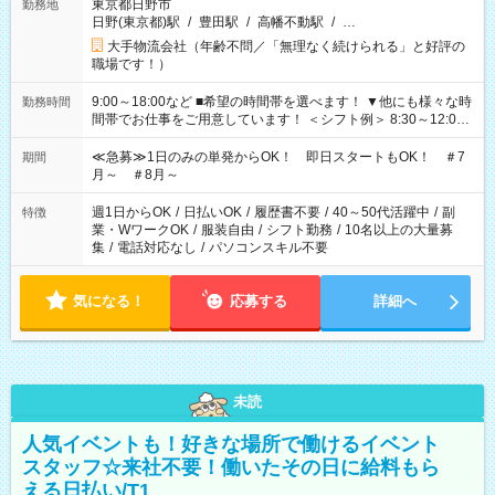
東京都日野市
勤務地
日野(東京都)駅
/
豊田駅
/
高幡不動駅
/
…
大手物流会社（年齢不問／「無理なく続けられる」と好評の
職場です！）
9:00～18:00など ■希望の時間帯を選べます！ ▼他にも様々な時
勤務時間
間帯でお仕事をご用意しています！ ＜シフト例＞ 8:30～12:00
17:00～22:00 13:00～22:00 22:00～翌6:00 など
≪急募≫1日のみの単発からOK！ 即日スタートもOK！ ＃7
期間
月～ ＃8月～
週1日からOK
/
日払いOK
/
履歴書不要
/
40～50代活躍中
/
副
特徴
業・WワークOK
/
服装自由
/
シフト勤務
/
10名以上の大量募
集
/
電話対応なし
/
パソコンスキル不要
気になる！
応募する
詳細へ
未読
人気イベントも！好きな場所で働けるイベント
スタッフ☆来社不要！働いたその日に給料もら
える日払い/T1