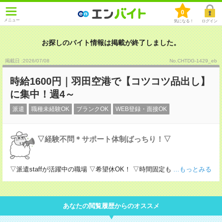
0
メニュー
気になる！
ログイン
お探しのバイト情報は掲載が終了しました。
掲載日 :2026
/
07
/
08
No.CHTDG-1429_eb
時給1600円｜羽田空港で【コツコツ品出し】
に集中！週4～
派遣
職種未経験OK
ブランクOK
WEB登録・面接OK
▽経験不問＊サポート体制ばっちり！▽
▽派遣staffが活躍中の職場 ▽希望休OK！ ▽時間固定も
...もっとみる
あなたの閲覧履歴からのオススメ