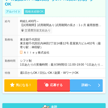
OK
アルバイト
職種未経験OK
時給1,400円～
給与
【試用期間】試用期間あり 試用期間の長さ：1ヶ月 雇用形態、
給与は本採用時と同じです。
交通費別途支給あり
東京都千代田区
勤務地
東京都千代田区内神田2丁目14番12号 星屋第六ビル402号（最
寄り駅：神田駅）
Ａｌｌｅｙ株式会社
シフト制
勤務時間
1日あたりの実働時間：最大5時間/日 11:00-19:00 └1日あたりの
実働時間：1-5時間 └上記の時間帯内であれば、いつでも勤務可
能！ └平日・土曜日の中で、お好きな曜日でご勤務いただけま
週1日からOK / 日払いOK / 副業・WワークOK
特徴
す！ 【シフト例】 ・11:00～14:00 ・16:30～19:00 ・13:00～
18:00 などのように、自由な働き方が可能なお仕事です！
気になる！
応募する
詳細へ
未読