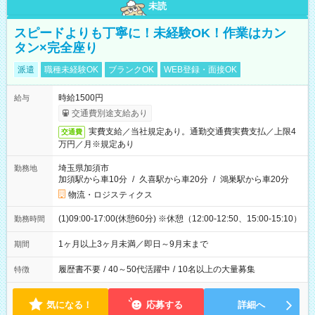
未読
スピードよりも丁寧に！未経験OK！作業はカン
タン×完全座り
派遣
職種未経験OK
ブランクOK
WEB登録・面接OK
時給1500円
給与
交通費別途支給あり
実費支給／当社規定あり。通勤交通費実費支払／上限4
交通費
万円／月※規定あり
埼玉県加須市
勤務地
加須駅から車10分
/
久喜駅から車20分
/
鴻巣駅から車20分
物流・ロジスティクス
(1)09:00-17:00(休憩60分) ※休憩（12:00-12:50、15:00-15:10）
勤務時間
1ヶ月以上3ヶ月未満／即日～9月末まで
期間
履歴書不要
/
40～50代活躍中
/
10名以上の大量募集
特徴
気になる！
応募する
詳細へ