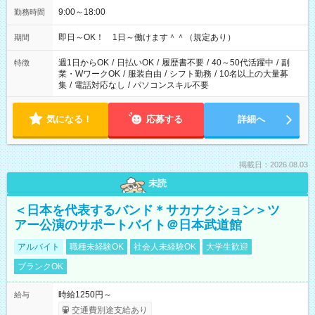
9:00～18:00
勤務時間
即日～OK！ 1日～働けます＾＾（規定あり）
期間
週1日からOK
/
日払いOK
/
履歴書不要
/
40～50代活躍中
/
副
特徴
業・WワークOK
/
服装自由
/
シフト勤務
/
10名以上の大量募
集
/
電話対応なし
/
パソコンスキル不要
気になる！
応募する
詳細へ
掲載日：2026.08.03
未読
＜日本を代表するバンド＊サカナクション＞ツ
アー公演のサポートバイト＠日本武道館
アルバイト
職種未経験OK
社会人未経験OK
大学生歓迎
ブランクOK
時給1250円～
給与
交通費別途支給あり