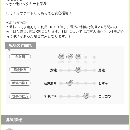
▽その他バックヤード業務
じっくりサポートしてもらえる安心環境！
≪給与備考≫
＊週払い（規定あり）利用OK！（但し、週払い制度は初回2ヵ月間のみ、3
ヵ月目以降は月払い制になります。利用についてはご本人様からお仕事紹介
時に申請があった場合のみとなります。）
職場の雰囲気
年齢層
20代
30
40
50
60
男女比率
女性
男性
職場の様子
活気あり
しずか
仕事の仕方
テキパキ
コツコツ
募集情報