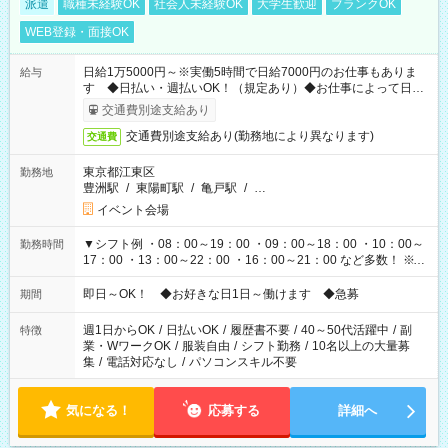
派遣
職種未経験OK
社会人未経験OK
大学生歓迎
ブランクOK
WEB登録・面接OK
日給1万5000円～※実働5時間で日給7000円のお仕事もありま
給与
す ◆日払い・週払いOK！（規定あり）◆お仕事によって日給
も異なります
交通費別途支給あり
交通費別途支給あり(勤務地により異なります)
交通費
東京都江東区
勤務地
豊洲駅
/
東陽町駅
/
亀戸駅
/
…
イベント会場
▼シフト例 ・08：00～19：00 ・09：00～18：00 ・10：00～
勤務時間
17：00 ・13：00～22：00 ・16：00～21：00 など多数！ ※お
仕事により勤務時間が異なります
即日～OK！ ◆お好きな日1日～働けます ◆急募
期間
週1日からOK
/
日払いOK
/
履歴書不要
/
40～50代活躍中
/
副
特徴
業・WワークOK
/
服装自由
/
シフト勤務
/
10名以上の大量募
集
/
電話対応なし
/
パソコンスキル不要
気になる！
応募する
詳細へ