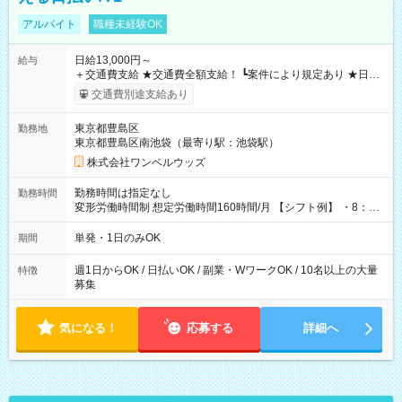
アルバイト
職種未経験OK
日給13,000円～
給与
＋交通費支給 ★交通費全額支給！ ┗案件により規定あり ★日払
いOK！（規定あり） ┗働いたその日に現金GET♪ お仕事後はコ
交通費別途支給あり
ンビニATMから 日払い分を引き落とせます！ 【試用期間】試
用期間なし
東京都豊島区
勤務地
東京都豊島区南池袋（最寄り駅：池袋駅）
株式会社ワンベルウッズ
勤務時間は指定なし
勤務時間
変形労働時間制 想定労働時間160時間/月 【シフト例】 ・8：00
～21：00
単発・1日のみOK
期間
週1日からOK / 日払いOK / 副業・WワークOK / 10名以上の大量
特徴
募集
気になる！
応募する
詳細へ