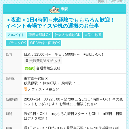
掲載日：2026.08.05
未読
＜夜勤＞1日4時間～未経験でももちろん歓迎！
イベント会場でイスや机の運搬のお仕事
アルバイト
職種未経験OK
社会人未経験OK
大学生歓迎
ブランクOK
WEB登録・面接OK
日給：12500円～ 半日：5000円～ ■日払いOK！
給与
交通費別途支給あり
交通費規定支給
交通費
東京都千代田区
勤務地
秋葉原駅
/
神保町駅
/
麹町駅
/
…
オフィス・学校など
20:00～24：00 22：00～翌7:00 …など1日4時間～OK！ その他
勤務時間
シフトもございます！ お気軽にご相談ください！
激短1日～OK！ ■もちろん即日スタートもOK！ ■曜日・日数
期間
はアナタ次第！
週1日からOK
/
日払いOK
/
履歴書不要
/
40～50代活躍中
/
副
特徴