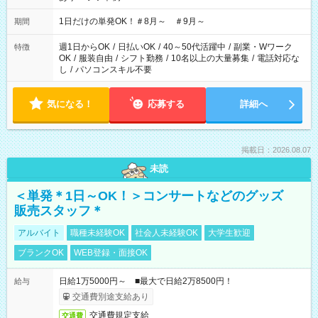
▼18:00～21:00
1日だけの単発OK！＃8月～ ＃9月～
期間
週1日からOK
/
日払いOK
/
40～50代活躍中
/
副業・Wワーク
特徴
OK
/
服装自由
/
シフト勤務
/
10名以上の大量募集
/
電話対応な
し
/
パソコンスキル不要
気になる！
応募する
詳細へ
掲載日：2026.08.07
未読
＜単発＊1日～OK！＞コンサートなどのグッズ
販売スタッフ＊
アルバイト
職種未経験OK
社会人未経験OK
大学生歓迎
ブランクOK
WEB登録・面接OK
日給1万5000円～ ■最大で日給2万8500円！
給与
交通費別途支給あり
交通費規定支給
交通費