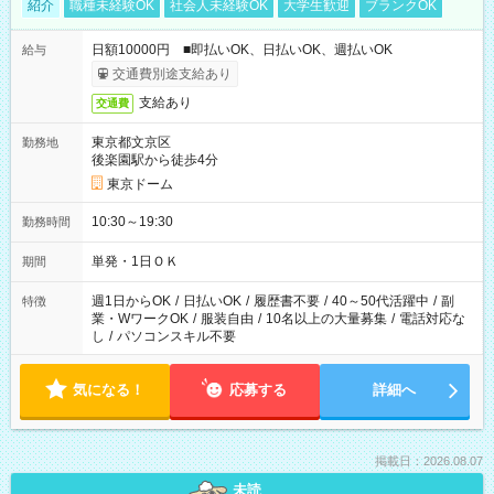
紹介
職種未経験OK
社会人未経験OK
大学生歓迎
ブランクOK
日額10000円 ■即払いOK、日払いOK、週払いOK
給与
交通費別途支給あり
支給あり
交通費
東京都文京区
勤務地
後楽園駅から徒歩4分
東京ドーム
10:30～19:30
勤務時間
単発・1日ＯＫ
期間
週1日からOK
/
日払いOK
/
履歴書不要
/
40～50代活躍中
/
副
特徴
業・WワークOK
/
服装自由
/
10名以上の大量募集
/
電話対応な
し
/
パソコンスキル不要
気になる！
応募する
詳細へ
掲載日：2026.08.07
未読