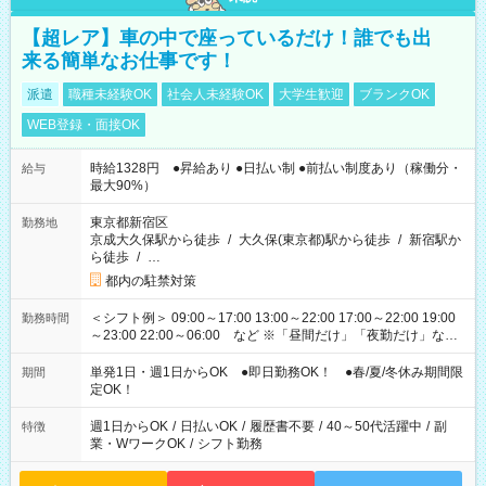
【超レア】車の中で座っているだけ！誰でも出
来る簡単なお仕事です！
派遣
職種未経験OK
社会人未経験OK
大学生歓迎
ブランクOK
WEB登録・面接OK
時給1328円 ●昇給あり ●日払い制 ●前払い制度あり（稼働分・
給与
最大90%）
東京都新宿区
勤務地
京成大久保駅から徒歩
/
大久保(東京都)駅から徒歩
/
新宿駅か
ら徒歩
/
…
都内の駐禁対策
＜シフト例＞ 09:00～17:00 13:00～22:00 17:00～22:00 19:00
勤務時間
～23:00 22:00～06:00 など ※「昼間だけ」「夜勤だけ」など
の希望OK
単発1日・週1日からOK ●即日勤務OK！ ●春/夏/冬休み期間限
期間
定OK！
週1日からOK
/
日払いOK
/
履歴書不要
/
40～50代活躍中
/
副
特徴
業・WワークOK
/
シフト勤務