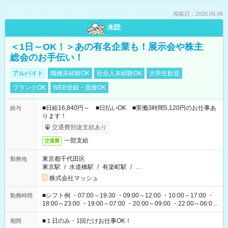
掲載日：2026.08.08
未読
＜1日～OK！＞あの有名企業も！展示会や株主
総会のお手伝い！
アルバイト
職種未経験OK
社会人未経験OK
大学生歓迎
ブランクOK
WEB登録・面接OK
■日給16,840円～ ■日払いOK ■実働3時間5,120円のお仕事あ
給与
ります！
交通費別途支給あり
一部支給
交通費
東京都千代田区
勤務地
東京駅
/
水道橋駅
/
有楽町駅
/
…
株式会社マッシュ
■シフト例 ・07:00～19:30 ・09:00～12:00 ・10:00～17:00 ・
勤務時間
18:00～23:00 ・19:00～07:00 ・20:00～09:00 ・22:00～06:00
etc ★最短で3時間で5,120円のお仕事から 15時間で2万円近く稼
げるお仕事も！ ご希望のお時間に合わせてご紹介！ ※シフトは
■１日のみ・1回だけお仕事OK！
期間