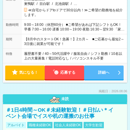
巣鴨駅
/
目白駅
/
北池袋駅
/
…
≪自宅からドアtoドアで30分以内！≫ご希望の勤務地を紹介
します。
9:00～18:00（休憩60分） ■ご希望があれば下記シフトもOK！
勤務時間
早番 7:00～16:00 遅番 10:00～19:00 夜勤 16:30～翌9:30 「家族
と休みを合わせたい」 「余裕を持って夕飯の準備がしたい」
「できれば残業はしたくない」 など、ご希望を教えてください
【8月中のスタートOK！急募！】2カ月～ ■ご応募から最短2～
期間
ね。 ※Wワーク希望の方へ 今ご覧のお仕事で希望する勤務時間
3日後に就業が可能です！
と、もう1つのお仕事の勤務時間。 合計で週40時間を超える場
合は応募できません。
履歴書不要
/
40～50代活躍中
/
服装自由
/
シフト勤務
/
10名以
特徴
上の大量募集
/
電話対応なし
/
パソコンスキル不要
気になる！
応募する
詳細へ
掲載日：2026.08.06
未読
＃1日4時間～OK＃未経験歓迎！＃日払い＊イ
ベント会場でイスや机の運搬のお仕事
アルバイト
職種未経験OK
社会人未経験OK
大学生歓迎