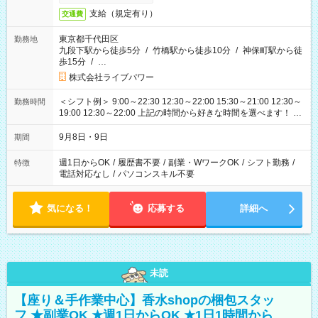
支給（規定有り）
交通費
東京都千代田区
勤務地
九段下駅から徒歩5分
/
竹橋駅から徒歩10分
/
神保町駅から徒
歩15分
/
…
株式会社ライブパワー
＜シフト例＞ 9:00～22:30 12:30～22:00 15:30～21:00 12:30～
勤務時間
19:00 12:30～22:00 上記の時間から好きな時間を選べます！ ※
時間は変更となる可能性があります
9月8日・9日
期間
週1日からOK
/
履歴書不要
/
副業・WワークOK
/
シフト勤務
/
特徴
電話対応なし
/
パソコンスキル不要
気になる！
応募する
詳細へ
未読
【座り＆手作業中心】香水shopの梱包スタッ
フ ★副業OK ★週1日からOK ★1日1時間から