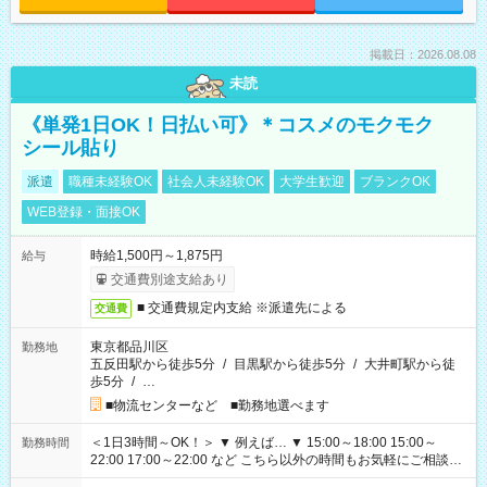
掲載日：2026.08.08
未読
《単発1日OK！日払い可》＊コスメのモクモク
シール貼り
派遣
職種未経験OK
社会人未経験OK
大学生歓迎
ブランクOK
WEB登録・面接OK
時給1,500円～1,875円
給与
交通費別途支給あり
■ 交通費規定内支給 ※派遣先による
交通費
東京都品川区
勤務地
五反田駅から徒歩5分
/
目黒駅から徒歩5分
/
大井町駅から徒
歩5分
/
…
■物流センターなど ■勤務地選べます
＜1日3時間～OK！＞ ▼ 例えば… ▼ 15:00～18:00 15:00～
勤務時間
22:00 17:00～22:00 など こちら以外の時間もお気軽にご相談く
ださい！