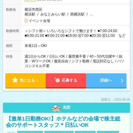
横浜市西区
勤務地
横浜駅
/
みなとみらい駅
/
西横浜駅
/
…
イベント会場
＜シフト例＞ いろいろなシフトで働けます！ ■7:00-24:00
勤務時間
■8:00-21:00 ■9:00-21:00 ■18:00-翌7:00 ■20:30-翌11:00 など
単発1日～OK!
期間
週1日からOK
/
日払いOK
/
履歴書不要
/
40～50代活躍中
/
副
特徴
業・WワークOK
/
服装自由
/
シフト勤務
/
電話対応なし
/
パソ
コンスキル不要
気になる！
応募する
詳細へ
掲載日：2026.08.06
未読
【激単1日勤務OK!】ホテルなどの会場で株主総
会のサポートスタッフ＊日払いOK