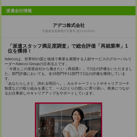
派遣会社情報
アデコ株式会社
労働者派遣事業許可番号:派13-010531
「派遣スタッフ満足度調査」で総合評価「再就業率」1
位を獲得！
Adeccoは、世界60の国と地域で事業を展開する人財サービスのグローバルリ
ーダーAdecco Groupの日本法人です。
「今後もこの派遣会社から働きたい（再就業）」で1位の評価をいただきまし
た。部門評価においても、全16部門中11部門で1位の評価を獲得していま
す。
「あなたらしさと、誇れる明日へ。」カルチャーフィットやキャリアコーチ
制度などの取り組みを通じて、一人ひとりの想いに寄り添い、将来につなが
るお仕事探しやキャリアアップをサポートしています。