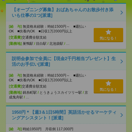
【オープニング募集】おばあちゃんのお散歩付き添
いも仕事の1つ[派遣]
[給 与]
無資格未経験：時給1500円～ ■週払い
OK ■扶養内OK ■日収1万2000円以上
[交通費]
交通費全額支給
気になる！
[勤務地]
巣鴨駅
/
目白駅
/
北池袋駅
/
…
説明会参加で全員に【現金2千円相当プレゼント】生
活のお手伝い[派遣]
[給 与]
無資格未経験：時給1500円～ ■週払い
OK ■扶養内OK ■日収1万2000円以上
[交通費]
交通費全額支給
気になる！
[勤務地]
錦糸町駅
/
とうきょうスカイツリー駅
/
京
成曳舟駅
/
…
1950円＊【週3＆1日5時間】英語活かせるマーケティ
ングアシスタント！[派遣]
[給 与]
時給1950円 月収例 117,000円