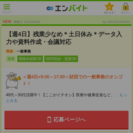
0
メニュー
気になる！
ログイン
NEW
掲載日 :2026
/
08
/
05
No.ADCA01453543
【週4日】残業少なめ＊土日休み＊データ入
力や資料作成・会議対応
職種：
一般事務
派遣
職種未経験OK
WEB登録・面接OK
＜週4日×9:00～17:00＞財団での一般事務のオシゴ
ト！
40代～50代活躍中！【ここがイチオシ】医療や健康促進など、
...もっ
とみる
応募ページへ