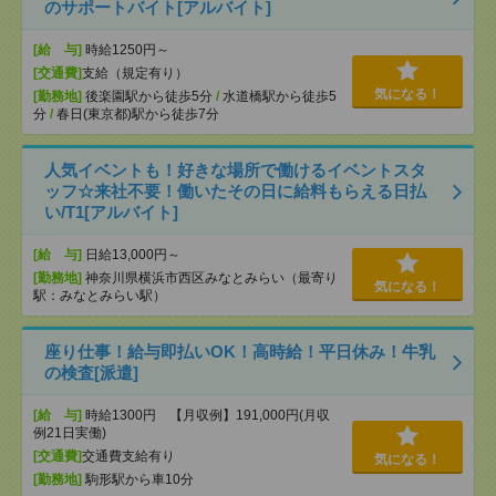
のサポートバイト[アルバイト]
[給 与]
時給1250円～
[交通費]
支給（規定有り）
気になる！
[勤務地]
後楽園駅から徒歩5分
/
水道橋駅から徒歩5
分
/
春日(東京都)駅から徒歩7分
人気イベントも！好きな場所で働けるイベントスタ
ッフ☆来社不要！働いたその日に給料もらえる日払
い/T1[アルバイト]
[給 与]
日給13,000円～
[勤務地]
神奈川県横浜市西区みなとみらい（最寄り
気になる！
駅：みなとみらい駅）
座り仕事！給与即払いOK！高時給！平日休み！牛乳
の検査[派遣]
[給 与]
時給1300円 【月収例】191,000円(月収
例21日実働)
[交通費]
交通費支給有り
気になる！
[勤務地]
駒形駅から車10分