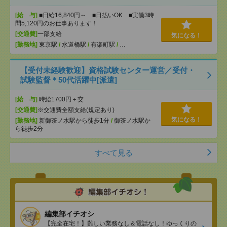
[給 与]
■日給16,840円～ ■日払いOK ■実働3時
間5,120円のお仕事あります！
[交通費]
一部支給
気になる！
[勤務地]
東京駅
/
水道橋駅
/
有楽町駅
/
…
【受付未経験歓迎】資格試験センター運営／受付・
試験監督＊50代活躍中[派遣]
[給 与]
時給1700円＋交
[交通費]
※交通費全額支給(規定あり)
気になる！
[勤務地]
新御茶ノ水駅から徒歩1分
/
御茶ノ水駅か
ら徒歩2分
すべて見る
編集部イチオシ
【完全在宅！】難しい業務なし＆電話なし！ゆっくりの