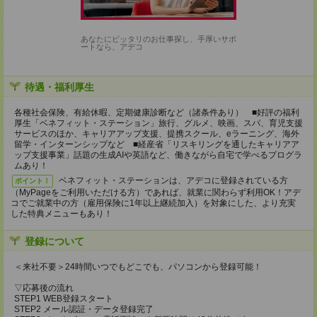
あなたにピッタリのお仕事探し、手厚いサポ
ートなら、アデコ
待遇・福利厚生
各種社会保険、有給休暇、定期健康診断など（諸条件あり） ■好評の福利
厚生「ベネフィット・ステーション」旅行、グルメ、映画、スパ、育児支援
サービスのほか、キャリアアップ支援、提携スクール、eラーニング、海外
留学・インターンシップなど ■経産省「リスキリングを通したキャリアア
ップ支援事業」話題の生成AIや英語など、働きながら自宅で学べるプログラ
ムあり！
ベネフィット・ステーションは、アデコに登録されている方
ポイント！
（MyPageをご利用いただける方）であれば、就業に関わらず利用OK！アデ
コでご就業中の方（雇用保険に1年以上継続加入）を対象にした、より充実
した特典メニューもあり！
登録について
＜来社不要＞24時間いつでもどこでも、パソコンから登録可能！
▽応募後の流れ
STEP1 WEB登録スタート
STEP2 メール認証・データ登録完了