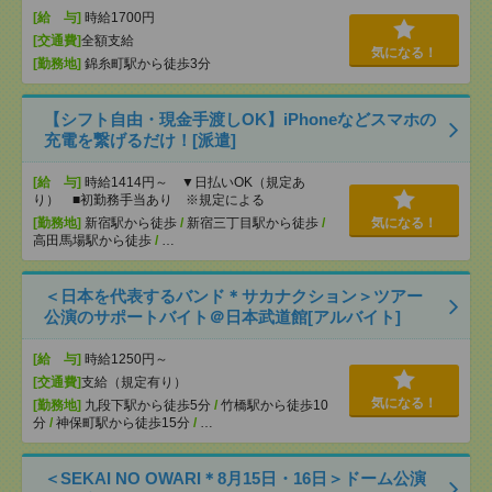
[給 与]
時給1700円
[交通費]
全額支給
気になる！
[勤務地]
錦糸町駅から徒歩3分
【シフト自由・現金手渡しOK】iPhoneなどスマホの
充電を繋げるだけ！[派遣]
[給 与]
時給1414円～ ▼日払いOK（規定あ
り） ■初勤務手当あり ※規定による
[勤務地]
新宿駅から徒歩
/
新宿三丁目駅から徒歩
/
気になる！
高田馬場駅から徒歩
/
…
＜日本を代表するバンド＊サカナクション＞ツアー
公演のサポートバイト＠日本武道館[アルバイト]
[給 与]
時給1250円～
[交通費]
支給（規定有り）
気になる！
[勤務地]
九段下駅から徒歩5分
/
竹橋駅から徒歩10
分
/
神保町駅から徒歩15分
/
…
＜SEKAI NO OWARI＊8月15日・16日＞ドーム公演