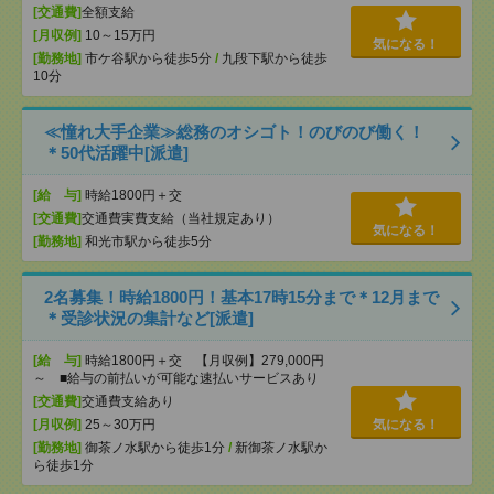
[交通費]
全額支給
[月収例]
10～15万円
気になる！
[勤務地]
市ケ谷駅から徒歩5分
/
九段下駅から徒歩
10分
≪憧れ大手企業≫総務のオシゴト！のびのび働く！
＊50代活躍中[派遣]
[給 与]
時給1800円＋交
[交通費]
交通費実費支給（当社規定あり）
気になる！
[勤務地]
和光市駅から徒歩5分
2名募集！時給1800円！基本17時15分まで＊12月まで
＊受診状況の集計など[派遣]
[給 与]
時給1800円＋交 【月収例】279,000円
～ ■給与の前払いが可能な速払いサービスあり
[交通費]
交通費支給あり
[月収例]
25～30万円
気になる！
[勤務地]
御茶ノ水駅から徒歩1分
/
新御茶ノ水駅か
ら徒歩1分