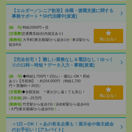
【エルダー／シニア歓迎】休職・復職支援に関する
事務サポート＊50代活躍中[派遣]
[給 与]
時給2000円＋交
[交通費]
交通費支給(社内規定あり)
気になる！
[勤務地]
大手町(東京都)駅から徒歩1分
/
東京駅から
徒歩6分
【完全在宅！】難しい業務なし＆電話なし！ゆっく
りの11時～時短＊データ入力・事務[派遣]
[給 与]
◆時給1,700円＊日払い・週払いOK＊昇給
あり♪【月収例】 ・約204,000円 （時給1,700
円 × 実働6h × 20日）
[交通費]
◆全額支給 ＊家が少し遠くても安心！
気になる！
[月収例]
20～25万円
[勤務地]
竹芝駅から徒歩2分
/
浜松町駅から徒歩4分
/
大門(東京都)駅から徒歩5分
/
…
＜1日～OK！＞あの有名企業も！展示会や株主総会
のお手伝い！[アルバイト]