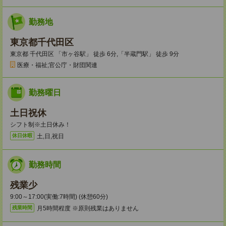
勤務地
東京都千代田区
東京都 千代田区 「市ヶ谷駅」 徒歩 6分,「半蔵門駅」 徒歩 9分
医療・福祉;官公庁・財団関連
勤務曜日
土日祝休
シフト制※土日休み！
土,日,祝日
休日休暇
勤務時間
残業少
9:00～17:00(実働:7時間) (休憩60分)
月5時間程度 ※原則残業はありません
残業時間