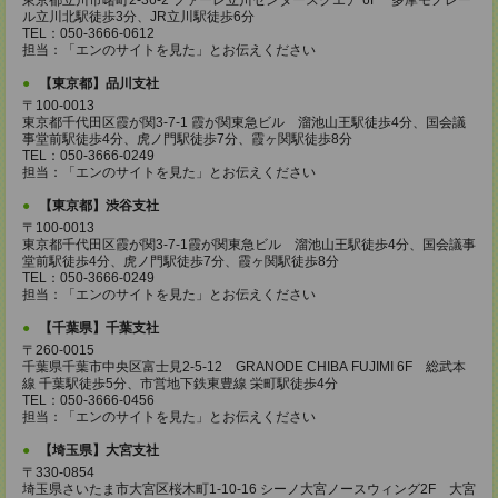
東京都立川市曙町2-36-2 ファーレ立川センタースクエア 6F 多摩モノレー
ル立川北駅徒歩3分、JR立川駅徒歩6分
TEL：050-3666-0612
担当：「エンのサイトを見た」とお伝えください
【東京都】品川支社
〒100-0013
東京都千代田区霞が関3-7-1 霞が関東急ビル 溜池山王駅徒歩4分、国会議
事堂前駅徒歩4分、虎ノ門駅徒歩7分、霞ヶ関駅徒歩8分
TEL：050-3666-0249
担当：「エンのサイトを見た」とお伝えください
【東京都】渋谷支社
〒100-0013
東京都千代田区霞が関3-7-1霞が関東急ビル 溜池山王駅徒歩4分、国会議事
堂前駅徒歩4分、虎ノ門駅徒歩7分、霞ヶ関駅徒歩8分
TEL：050-3666-0249
担当：「エンのサイトを見た」とお伝えください
【千葉県】千葉支社
〒260-0015
千葉県千葉市中央区富士見2-5-12 GRANODE CHIBA FUJIMI 6F 総武本
線 千葉駅徒歩5分、市営地下鉄東豊線 栄町駅徒歩4分
TEL：050-3666-0456
担当：「エンのサイトを見た」とお伝えください
【埼玉県】大宮支社
〒330-0854
埼玉県さいたま市大宮区桜木町1-10-16 シーノ大宮ノースウィング2F 大宮