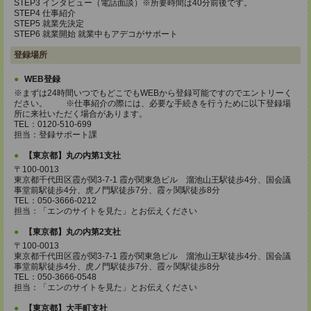
STEP3 インタビュー（電話面談）※所要時間は40分前後です。
STEP4 仕事紹介
STEP5 就業先決定
STEP6 就業開始 就業中もアデコがサポート
登録場所
WEB登録
※まずは24時間いつでもどこでもWEBから登録可能ですのでエントリーく
ださい。 ※仕事紹介の際には、必要な手続きを行うために以下登録場
所に来社いただく場合があります。
TEL：0120-510-699
担当：登録サポート課
【東京都】丸の内第1支社
〒100-0013
東京都千代田区霞が関3-7-1 霞が関東急ビル 溜池山王駅徒歩4分、国会議
事堂前駅徒歩4分、虎ノ門駅徒歩7分、霞ヶ関駅徒歩8分
TEL：050-3666-0212
担当：「エンのサイトを見た」とお伝えください
【東京都】丸の内第2支社
〒100-0013
東京都千代田区霞が関3-7-1 霞が関東急ビル 溜池山王駅徒歩4分、国会議
事堂前駅徒歩4分、虎ノ門駅徒歩7分、霞ヶ関駅徒歩8分
TEL：050-3666-0548
担当：「エンのサイトを見た」とお伝えください
【東京都】大手町支社