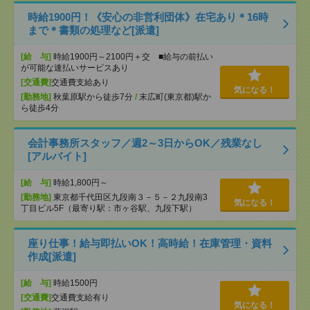
時給1900円！《安心の非営利団体》在宅あり＊16時
まで＊書類の処理など[派遣]
[給 与]
時給1900円～2100円＋交 ■給与の前払い
が可能な速払いサービスあり
[交通費]
交通費支給あり
気になる！
[勤務地]
秋葉原駅から徒歩7分
/
末広町(東京都)駅か
ら徒歩4分
会計事務所スタッフ／週2～3日からOK／残業なし
[アルバイト]
[給 与]
時給1,800円～
[勤務地]
東京都千代田区九段南３－５－２九段南3
気になる！
丁目ビル5F（最寄り駅：市ヶ谷駅、九段下駅）
座り仕事！給与即払いOK！高時給！在庫管理・資料
作成[派遣]
[給 与]
時給1500円
[交通費]
交通費支給有り
気になる！