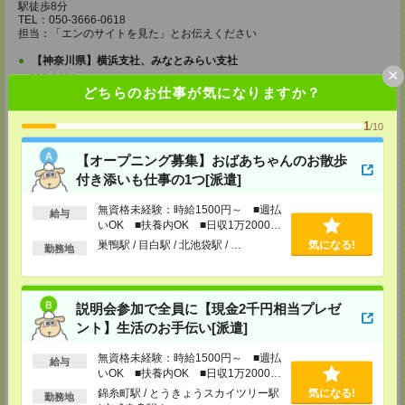
駅徒歩8分
TEL：050-3666-0618
担当：「エンのサイトを見た」とお伝えください
【神奈川県】横浜支社、みなとみらい支社
×
〒220-0011
どちらのお仕事が気になりますか？
神奈川県横浜市西区高島2-19-12スカイビル22F 横浜駅徒歩5分
TEL：050-3666-0540
担当：「エンのサイトを見た」とお伝えください
1
/10
【茨城県】つくば支社
【オープニング募集】おばあちゃんのお散歩
〒305-0032
付き添いも仕事の1つ[派遣]
茨城県つくば市竹園1-6-1つくば三井ビルディング19F つくば駅徒歩5分
TEL：050-3666-0532
担当：「エンのサイトを見た」とお伝えください
無資格未経験：時給1500円～ ■週払
給与
いOK ■扶養内OK ■日収1万2000円
【栃木県】宇都宮支社
以上
巣鴨駅 / 目白駅 / 北池袋駅 / …
気になる!
勤務地
〒320-0026
栃木県宇都宮市馬場通り2-1-1 メットライフ宇都宮スクエア8F 東武宇都宮
駅徒歩6分、宇都宮駅徒歩17分
TEL：050-3666-0382
担当：「エンのサイトを見た」とお伝えください
説明会参加で全員に【現金2千円相当プレゼ
ント】生活のお手伝い[派遣]
【群馬県】高崎支社
〒370-0849
無資格未経験：時給1500円～ ■週払
給与
群馬県高崎市八島町58-1 ウエストワンビル8F 高崎駅徒歩1分
いOK ■扶養内OK ■日収1万2000円
TEL：050-3666-0128
以上
担当：「エンのサイトを見た」とお伝えください
錦糸町駅 / とうきょうスカイツリー駅
気になる!
勤務地