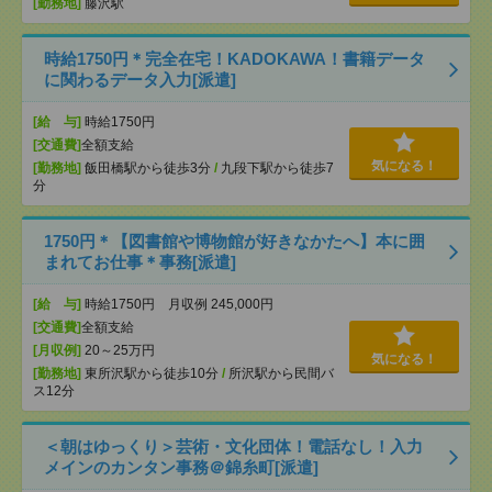
[勤務地]
藤沢駅
時給1750円＊完全在宅！KADOKAWA！書籍データ
に関わるデータ入力[派遣]
[給 与]
時給1750円
[交通費]
全額支給
気になる！
[勤務地]
飯田橋駅から徒歩3分
/
九段下駅から徒歩7
分
1750円＊【図書館や博物館が好きなかたへ】本に囲
まれてお仕事＊事務[派遣]
[給 与]
時給1750円 月収例 245,000円
[交通費]
全額支給
[月収例]
20～25万円
気になる！
[勤務地]
東所沢駅から徒歩10分
/
所沢駅から民間バ
ス12分
＜朝はゆっくり＞芸術・文化団体！電話なし！入力
メインのカンタン事務＠錦糸町[派遣]