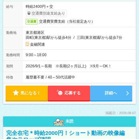
時給2400円＋交
給与
交通費別途支給あり
交通費実費支給（当社規定あり）
交通費
東京都港区
勤務地
田町(東京都)駅から徒歩4分
/
三田(東京都)駅から徒歩7分
金融関連
9:00～18:00
勤務時間
2026/9/1～長期 ※長期(2ヶ月以上) ※9月～OK！
期間
履歴書不要
/
40～50代活躍中
特徴
気になる！
応募する
詳細へ
掲載日：2026.08.07
未読
完全在宅＊時給2000円！ショート動画の映像編