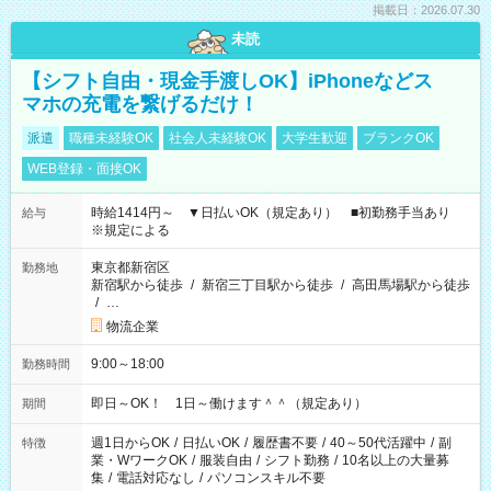
掲載日：2026.07.30
未読
【シフト自由・現金手渡しOK】iPhoneなどス
マホの充電を繋げるだけ！
派遣
職種未経験OK
社会人未経験OK
大学生歓迎
ブランクOK
WEB登録・面接OK
時給1414円～ ▼日払いOK（規定あり） ■初勤務手当あり
給与
※規定による
東京都新宿区
勤務地
新宿駅から徒歩
/
新宿三丁目駅から徒歩
/
高田馬場駅から徒歩
/
…
物流企業
9:00～18:00
勤務時間
即日～OK！ 1日～働けます＾＾（規定あり）
期間
週1日からOK
/
日払いOK
/
履歴書不要
/
40～50代活躍中
/
副
特徴
業・WワークOK
/
服装自由
/
シフト勤務
/
10名以上の大量募
集
/
電話対応なし
/
パソコンスキル不要