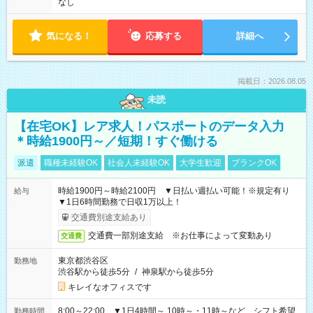
なし
気になる！
応募する
詳細へ
掲載日：2026.08.05
未読
【在宅OK】レア求人！パスポートのデータ入力
＊時給1900円～／短期！すぐ働ける
派遣
職種未経験OK
社会人未経験OK
大学生歓迎
ブランクOK
時給1900円～時給2100円 ▼日払い週払い可能！※規定有り
給与
▼1日6時間勤務で日収1万以上！
交通費別途支給あり
交通費一部別途支給 ※お仕事によって変動あり
交通費
東京都渋谷区
勤務地
渋谷駅から徒歩5分
/
神泉駅から徒歩5分
キレイなオフィスです
8:00～22:00 ▼1日4時間～ 10時～・11時～など、シフト希望
勤務時間