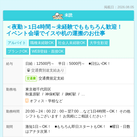
掲載日：2026.08.05
未読
＜夜勤＞1日4時間～未経験でももちろん歓迎！
イベント会場でイスや机の運搬のお仕事
アルバイト
職種未経験OK
社会人未経験OK
大学生歓迎
ブランクOK
WEB登録・面接OK
日給：12500円～ 半日：5000円～ ■日払いOK！
給与
交通費別途支給あり
交通費規定支給
交通費
東京都千代田区
勤務地
秋葉原駅
/
神保町駅
/
麹町駅
/
…
オフィス・学校など
20:00～24：00 22：00～翌7:00 …など1日4時間～OK！ その他
勤務時間
シフトもございます！ お気軽にご相談ください！
激短1日～OK！ ■もちろん即日スタートもOK！ ■曜日・日数
期間
はアナタ次第！