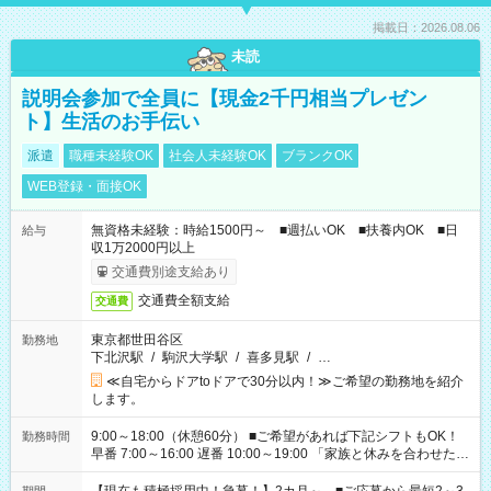
掲載日：2026.08.06
未読
説明会参加で全員に【現金2千円相当プレゼン
ト】生活のお手伝い
派遣
職種未経験OK
社会人未経験OK
ブランクOK
WEB登録・面接OK
無資格未経験：時給1500円～ ■週払いOK ■扶養内OK ■日
給与
収1万2000円以上
交通費別途支給あり
交通費全額支給
交通費
東京都世田谷区
勤務地
下北沢駅
/
駒沢大学駅
/
喜多見駅
/
…
≪自宅からドアtoドアで30分以内！≫ご希望の勤務地を紹介
します。
9:00～18:00（休憩60分） ■ご希望があれば下記シフトもOK！
勤務時間
早番 7:00～16:00 遅番 10:00～19:00 「家族と休みを合わせた
い」 「余裕を持って夕飯の準備がしたい」 「できれば残業はし
たくない」 など、ご希望を教えてくださいね。 ※Wワーク希望