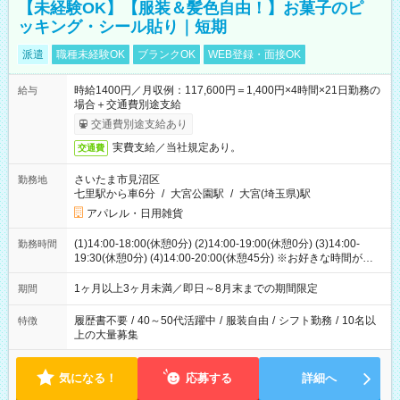
【未経験OK】【服装＆髪色自由！】お菓子のピ
ッキング・シール貼り｜短期
派遣
職種未経験OK
ブランクOK
WEB登録・面接OK
時給1400円／月収例：117,600円＝1,400円×4時間×21日勤務の
給与
場合＋交通費別途支給
交通費別途支給あり
実費支給／当社規定あり。
交通費
さいたま市見沼区
勤務地
七里駅から車6分
/
大宮公園駅
/
大宮(埼玉県)駅
アパレル・日用雑貨
(1)14:00-18:00(休憩0分) (2)14:00-19:00(休憩0分) (3)14:00-
勤務時間
19:30(休憩0分) (4)14:00-20:00(休憩45分) ※お好きな時間が選べ
ます
1ヶ月以上3ヶ月未満／即日～8月末までの期間限定
期間
履歴書不要
/
40～50代活躍中
/
服装自由
/
シフト勤務
/
10名以
特徴
上の大量募集
気になる！
応募する
詳細へ