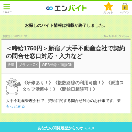
0
メニュー
気になる！
ログイン
お探しのバイト情報は掲載が終了しました。
掲載日 :2026
/
07
/
15
No.AHTAL7293sin
＜時給1750円＞新宿／大手不動産会社で契約
の問合せ窓口対応・入力など
派遣
ブランクOK
WEB登録・面接OK
《研修あり！》《複数路線の利用可能！》《派遣ス
タッフ活躍中！》《開始日相談可！》
大手不動産管理会社で、契約に関する問合せ対応のお仕事です。業
...
もっとみる
あなたの閲覧履歴からのオススメ