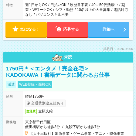
週1日からOK
/
日払いOK
/
履歴書不要
/
40～50代活躍中
/
副
特徴
業・WワークOK
/
シフト勤務
/
10名以上の大量募集
/
電話対応
なし
/
パソコンスキル不要
気になる！
応募する
詳細へ
掲載日：2026.08.06
未読
1750円＊＜エンタメ！完全在宅＞
KADOKAWA！書籍データに関わるお仕事
派遣
WEB登録・面接OK
時給1750円
給与
交通費別途支給あり
全額支給
交通費
東京都千代田区
勤務地
飯田橋駅から徒歩3分
/
九段下駅から徒歩7分
【大手出版社】出版事業・ゲーム事業・アニメ・映像事業