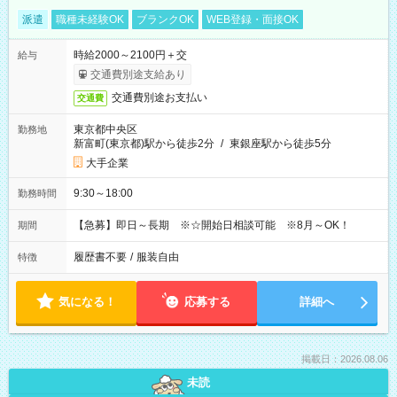
派遣
職種未経験OK
ブランクOK
WEB登録・面接OK
時給2000～2100円＋交
給与
交通費別途支給あり
交通費別途お支払い
交通費
東京都中央区
勤務地
新富町(東京都)駅から徒歩2分
/
東銀座駅から徒歩5分
大手企業
9:30～18:00
勤務時間
【急募】即日～長期 ※☆開始日相談可能 ※8月～OK！
期間
履歴書不要
/
服装自由
特徴
気になる！
応募する
詳細へ
掲載日：2026.08.06
未読