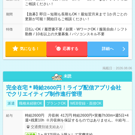
ご相談ください！
【急募】即日～短期も長期もOK！最短翌月末まで 1か月ごとの
期間
更新が可能！開始日もご相談ください！
日払いOK
/
履歴書不要
/
副業・WワークOK
/
服装自由
/
シフト
特徴
勤務
/
10名以上の大量募集
/
パソコンスキル不要
気になる！
応募する
詳細へ
掲載日：2026.08.06
未読
完全在宅＊時給2600円！ライブ配信アプリ会社
でクリエイティブ制作進行管理
派遣
職種未経験OK
ブランクOK
WEB登録・面接OK
時給2600円 月収例 41万円 時給2600円×実働7h30m×週5日×4
給与
週+残業10h ※月収例を保証するものではありません。※給与即
受取りサービス利用可（利用条件有）
交通費別途支給あり
1ヶ月3万円を上限として実費支給
交通費