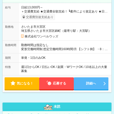
日給13,000円～
給与
＋交通費支給 ★交通費全額支給！ ┗案件により規定あり ★日払
いOK！（規定あり） ┗働いたその日に現金GET♪ お仕事後はコ
交通費別途支給あり
ンビニATMから 日払い分を引き落とせます！ 【試用期間】試
用期間なし
さいたま市大宮区
勤務地
埼玉県さいたま市大宮区錦町（最寄り駅：大宮駅）
株式会社ワンベルウッズ
勤務時間は指定なし
勤務時間
変形労働時間制 想定労働時間160時間/月 【シフト例】 ・8：00
～21：00
単発・1日のみOK
期間
週1日からOK / 日払いOK / 副業・WワークOK / 10名以上の大量
特徴
募集
気になる！
応募する
詳細へ
未読