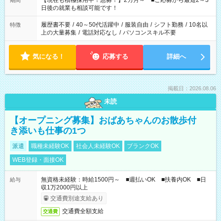
【現在も積極採用中！急募！】2カ月～ ■ご応募から最短2～3
期間
の方へ 今ご覧のお仕事で希望する勤務時間と、もう1つのお仕事
日後の就業も相談可能です！
の勤務時間。 合計で週40時間を超える場合は応募できません。
履歴書不要
/
40～50代活躍中
/
服装自由
/
シフト勤務
/
10名以
特徴
上の大量募集
/
電話対応なし
/
パソコンスキル不要
気になる！
応募する
詳細へ
掲載日：2026.08.06
未読
【オープニング募集】おばあちゃんのお散歩付
き添いも仕事の1つ
派遣
職種未経験OK
社会人未経験OK
ブランクOK
WEB登録・面接OK
無資格未経験：時給1500円～ ■週払いOK ■扶養内OK ■日
給与
収1万2000円以上
交通費別途支給あり
交通費全額支給
交通費