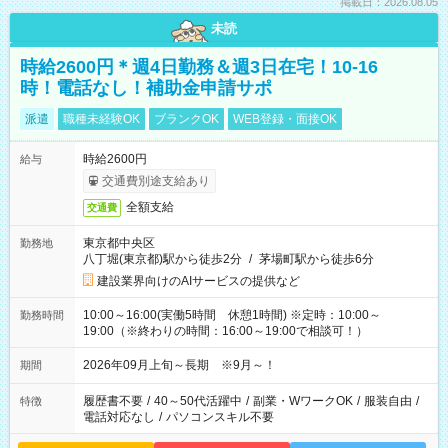
掲載日：2026.08.05
未読
時給2600円＊週4日勤務＆週3日在宅！10-16
時！電話なし！補助金申請サポ
派遣
職種未経験OK
ブランクOK
WEB登録・面接OK
時給2600円
給与
交通費別途支給あり
全額支給
交通費
東京都中央区
勤務地
八丁堀(東京都)駅から徒歩2分
/
茅場町駅から徒歩6分
建設業界向けのAIサービスの提供など
10:00～16:00(実働5時間 休憩1時間) ※定時：10:00～
勤務時間
19:00（※終わりの時間：16:00～19:00で相談可！）
2026年09月上旬～長期 ※9月～！
期間
履歴書不要
/
40～50代活躍中
/
副業・WワークOK
/
服装自由
/
特徴
電話対応なし
/
パソコンスキル不要