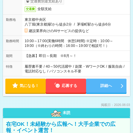
交通費別途支給あり
全額支給
交通費
東京都中央区
勤務地
八丁堀(東京都)駅から徒歩2分
/
茅場町駅から徒歩6分
建設業界向けのAIサービスの提供など
10:00～17:00(実働6時間 休憩1時間) ※定時：10:00～
勤務時間
19:00（※終わりの時間：16:00～19:00で相談可！）
【急募】即日～長期 ※8月～！
期間
履歴書不要
/
40～50代活躍中
/
副業・WワークOK
/
服装自由
/
特徴
電話対応なし
/
パソコンスキル不要
気になる！
応募する
詳細へ
掲載日：2026.08.03
未読
在宅OK！未経験から広報へ！大手企業での広
報・イベント運営！