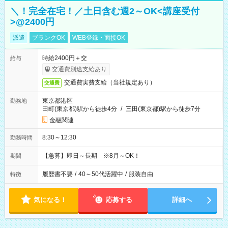
＼！完全在宅！／土日含む週2～OK<講座受付
>@2400円
派遣
ブランクOK
WEB登録・面接OK
時給2400円＋交
給与
交通費別途支給あり
交通費実費支給（当社規定あり）
交通費
東京都港区
勤務地
田町(東京都)駅から徒歩4分
/
三田(東京都)駅から徒歩7分
金融関連
8:30～12:30
勤務時間
【急募】即日～長期 ※8月～OK！
期間
履歴書不要
/
40～50代活躍中
/
服装自由
特徴
気になる！
応募する
詳細へ