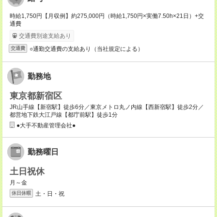
時給1,750円【月収例】約275,000円（時給1,750円×実働7.50h×21日）+交
通費
交通費別途支給あり
○通勤交通費の支給あり（当社規定による）
交通費
勤務地
東京都新宿区
JR山手線【新宿駅】徒歩6分／東京メトロ丸ノ内線【西新宿駅】徒歩2分／
都営地下鉄大江戸線【都庁前駅】徒歩1分
●大手不動産管理会社●
勤務曜日
土日祝休
月～金
土・日・祝
休日休暇