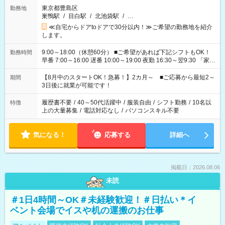
東京都豊島区
勤務地
巣鴨駅
/
目白駅
/
北池袋駅
/
…
≪自宅からドアtoドアで30分以内！≫ご希望の勤務地を紹介
します。
9:00～18:00（休憩60分） ■ご希望があれば下記シフトもOK！
勤務時間
早番 7:00～16:00 遅番 10:00～19:00 夜勤 16:30～翌9:30 「家族
と休みを合わせたい」 「余裕を持って夕飯の準備がしたい」
「できれば残業はしたくない」 など、ご希望を教えてください
【8月中のスタートOK！急募！】2カ月～ ■ご応募から最短2～
期間
ね。 ※Wワーク希望の方へ 今ご覧のお仕事で希望する勤務時間
3日後に就業が可能です！
と、もう1つのお仕事の勤務時間。 合計で週40時間を超える場
合は応募できません。
履歴書不要
/
40～50代活躍中
/
服装自由
/
シフト勤務
/
10名以
特徴
上の大量募集
/
電話対応なし
/
パソコンスキル不要
気になる！
応募する
詳細へ
掲載日：2026.08.06
未読
＃1日4時間～OK＃未経験歓迎！＃日払い＊イ
ベント会場でイスや机の運搬のお仕事