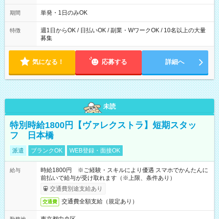
～21：00
単発・1日のみOK
期間
週1日からOK / 日払いOK / 副業・WワークOK / 10名以上の大量
特徴
募集
気になる！
応募する
詳細へ
未読
特別時給1800円【ヴァレクストラ】短期スタッ
フ 日本橋
派遣
ブランクOK
WEB登録・面接OK
時給1800円 ※ご経験・スキルにより優遇 スマホでかんたんに
給与
前払いで給与が受け取れます（※上限、条件あり）
交通費別途支給あり
交通費全額支給（規定あり）
交通費