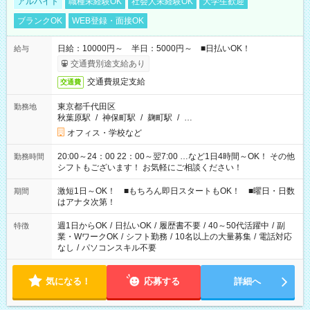
アルバイト
職種未経験OK
社会人未経験OK
大学生歓迎
ブランクOK
WEB登録・面接OK
日給：10000円～ 半日：5000円～ ■日払いOK！
給与
交通費別途支給あり
交通費規定支給
交通費
東京都千代田区
勤務地
秋葉原駅
/
神保町駅
/
麹町駅
/
…
オフィス・学校など
20:00～24：00 22：00～翌7:00 …など1日4時間～OK！ その他
勤務時間
シフトもございます！ お気軽にご相談ください！
激短1日～OK！ ■もちろん即日スタートもOK！ ■曜日・日数
期間
はアナタ次第！
週1日からOK
/
日払いOK
/
履歴書不要
/
40～50代活躍中
/
副
特徴
業・WワークOK
/
シフト勤務
/
10名以上の大量募集
/
電話対応
なし
/
パソコンスキル不要
気になる！
応募する
詳細へ