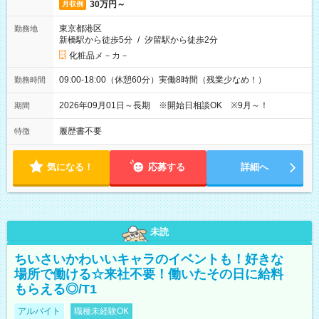
30万円～
月収例
東京都港区
勤務地
新橋駅から徒歩5分
/
汐留駅から徒歩2分
化粧品メ－カ－
09:00-18:00（休憩60分）実働8時間（残業少なめ！）
勤務時間
2026年09月01日～長期 ※開始日相談OK ※9月～！
期間
履歴書不要
特徴
気になる！
応募する
詳細へ
未読
ちいさいかわいいキャラのイベントも！好きな
場所で働ける☆来社不要！働いたその日に給料
もらえる◎/T1
アルバイト
職種未経験OK