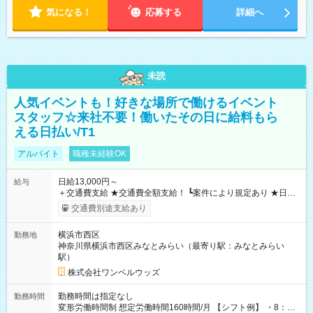
気になる！
応募する
詳細へ
未読
人気イベントも！好きな場所で働けるイベント
スタッフ☆来社不要！働いたその日に給料もら
える日払い/T1
アルバイト
職種未経験OK
日給13,000円～
給与
＋交通費支給 ★交通費全額支給！ ┗案件により規定あり ★日払
いOK！（規定あり） ┗働いたその日に現金GET♪ お仕事後はコ
交通費別途支給あり
ンビニATMから 日払い分を引き落とせます！ 【試用期間】試
用期間なし
横浜市西区
勤務地
神奈川県横浜市西区みなとみらい（最寄り駅：みなとみらい
駅）
株式会社ワンベルウッズ
勤務時間は指定なし
勤務時間
変形労働時間制 想定労働時間160時間/月 【シフト例】 ・8：00