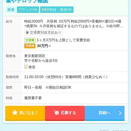
集やテロップ確認
派遣
ブランクOK
WEB登録・面接OK
時給2000円 月収例 33万円 時給2000円×実働8h×週5日×4週
給与
+残業5h ※月収例を保証するものではありません。※給与即受
取りサービス利用可（利用条件有）
交通費別途支給あり
1ヶ月3万円を上限として実費支給
交通費
30万円～
月収例
東京都新宿区
勤務地
市ケ谷駅から徒歩3分
放送
11:00-20:00（休憩60分）実働8時間（残業少なめ！）
勤務時間
即日～長期 ※開始日相談OK
期間
履歴書不要
特徴
気になる！
応募する
詳細へ