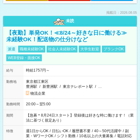
掲載日：2026.08.05
未読
【夜勤】単発OK！≪8/24～好きな日に働ける≫
未経験OK！配送物の仕分けなど
派遣
職種未経験OK
社会人未経験OK
大学生歓迎
ブランクOK
WEB登録・面接OK
時給1757円～
給与
東京都江東区
勤務地
豊洲駅
/
新豊洲駅
/
東京テレポート駅
/
…
物流企業
20:00～翌5:00
勤務時間
【急募＊8月24日スタート】登録後は好きな時に働けます！（業
期間
法に基づく規定あり）
週1日からOK
/
日払いOK
/
履歴書不要
/
40～50代活躍中
/
副
特徴
業・WワークOK
/
シフト勤務
/
10名以上の大量募集
/
電話対応