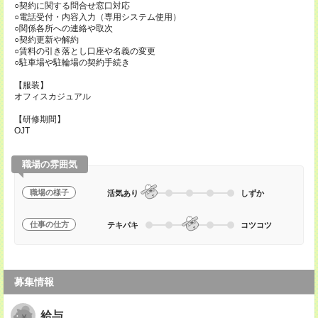
○契約に関する問合せ窓口対応
○電話受付・内容入力（専用システム使用）
○関係各所への連絡や取次
○契約更新や解約
○賃料の引き落とし口座や名義の変更
○駐車場や駐輪場の契約手続き
【服装】
オフィスカジュアル
【研修期間】
OJT
職場の雰囲気
職場の様子
活気あり
しずか
仕事の仕方
テキパキ
コツコツ
募集情報
給与