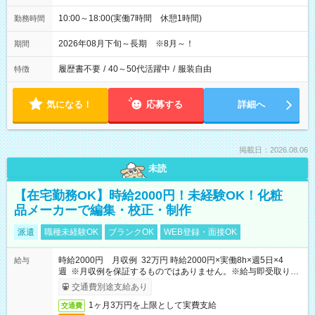
10:00～18:00(実働7時間 休憩1時間)
勤務時間
2026年08月下旬～長期 ※8月～！
期間
履歴書不要
/
40～50代活躍中
/
服装自由
特徴
気になる！
応募する
詳細へ
掲載日：2026.08.06
未読
【在宅勤務OK】時給2000円！未経験OK！化粧
品メーカーで編集・校正・制作
派遣
職種未経験OK
ブランクOK
WEB登録・面接OK
時給2000円 月収例 32万円 時給2000円×実働8h×週5日×4
給与
週 ※月収例を保証するものではありません。※給与即受取りサ
ービス利用可（利用条件有）
交通費別途支給あり
1ヶ月3万円を上限として実費支給
交通費