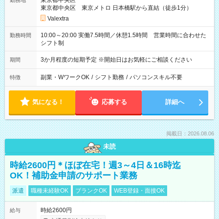
東京都中央区
勤務地
東京都中央区 東京メトロ 日本橋駅から直結（徒歩1分）
Valextra
10:00～20:00 実働7.5時間／休憩1.5時間 営業時間に合わせた
勤務時間
シフト制
3か月程度の短期予定 ※開始日はお気軽にご相談ください
期間
副業・WワークOK
/
シフト勤務
/
パソコンスキル不要
特徴
気になる！
応募する
詳細へ
掲載日：2026.08.06
未読
時給2600円＊ほぼ在宅！週3～4日＆16時迄
OK！補助金申請のサポート業務
派遣
職種未経験OK
ブランクOK
WEB登録・面接OK
時給2600円
給与