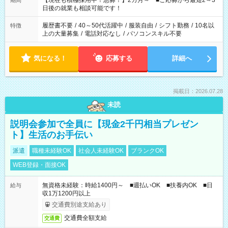
【現在も積極採用中！急募！】2カ月～ ■ご応募から最短2～3
期間
の方へ 今ご覧のお仕事で希望する勤務時間と、もう1つのお仕事
日後の就業も相談可能です！
の勤務時間。 合計で週40時間を超える場合は応募できません。
履歴書不要
/
40～50代活躍中
/
服装自由
/
シフト勤務
/
10名以
特徴
上の大量募集
/
電話対応なし
/
パソコンスキル不要
気になる！
応募する
詳細へ
掲載日：2026.07.28
未読
説明会参加で全員に【現金2千円相当プレゼン
ト】生活のお手伝い
派遣
職種未経験OK
社会人未経験OK
ブランクOK
WEB登録・面接OK
無資格未経験：時給1400円～ ■週払いOK ■扶養内OK ■日
給与
収1万1200円以上
交通費別途支給あり
交通費全額支給
交通費