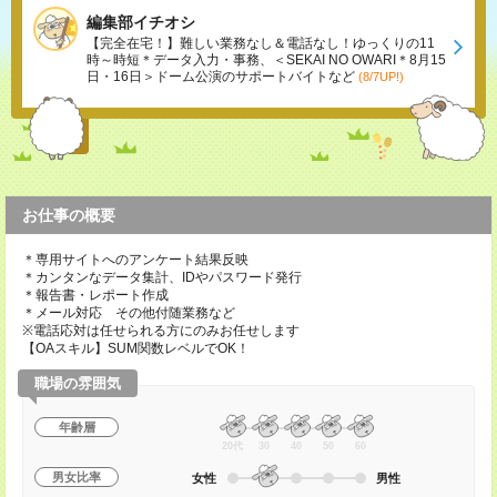
編集部イチオシ
【完全在宅！】難しい業務なし＆電話なし！ゆっくりの11
時～時短＊データ入力・事務、＜SEKAI NO OWARI＊8月15
日・16日＞ドーム公演のサポートバイトなど
(8/7UP!)
お仕事の概要
＊専用サイトへのアンケート結果反映
＊カンタンなデータ集計、IDやパスワード発行
＊報告書・レポート作成
＊メール対応 その他付随業務など
※電話応対は任せられる方にのみお任せします
【OAスキル】SUM関数レベルでOK！
職場の雰囲気
年齢層
20代
30
40
50
60
男女比率
女性
男性