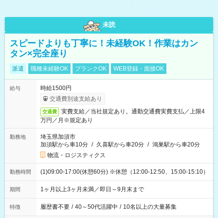
未読
スピードよりも丁寧に！未経験OK！作業はカン
タン×完全座り
派遣
職種未経験OK
ブランクOK
WEB登録・面接OK
時給1500円
給与
交通費別途支給あり
実費支給／当社規定あり。通勤交通費実費支払／上限4
交通費
万円／月※規定あり
埼玉県加須市
勤務地
加須駅から車10分
/
久喜駅から車20分
/
鴻巣駅から車20分
物流・ロジスティクス
(1)09:00-17:00(休憩60分) ※休憩（12:00-12:50、15:00-15:10）
勤務時間
1ヶ月以上3ヶ月未満／即日～9月末まで
期間
履歴書不要
/
40～50代活躍中
/
10名以上の大量募集
特徴