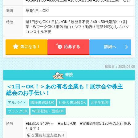
■8:00-21:00 ■9:00-21:00 ■18:00-翌7:00 ■20:30-翌11:00 など
単発1日～OK!
期間
週1日からOK
/
日払いOK
/
履歴書不要
/
40～50代活躍中
/
副
特徴
業・WワークOK
/
服装自由
/
シフト勤務
/
電話対応なし
/
パソ
コンスキル不要
気になる！
応募する
詳細へ
掲載日：2026.08.08
未読
＜1日～OK！＞あの有名企業も！展示会や株主
総会のお手伝い！
アルバイト
職種未経験OK
社会人未経験OK
大学生歓迎
ブランクOK
WEB登録・面接OK
■日給16,840円～ ■日払いOK ■実働3時間5,120円のお仕事あ
給与
ります！
交通費別途支給あり