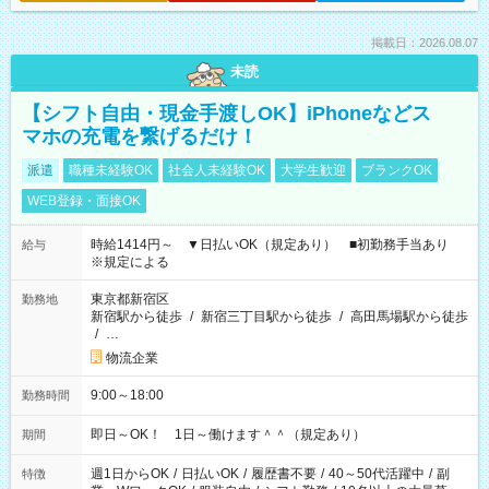
掲載日：2026.08.07
未読
【シフト自由・現金手渡しOK】iPhoneなどス
マホの充電を繋げるだけ！
派遣
職種未経験OK
社会人未経験OK
大学生歓迎
ブランクOK
WEB登録・面接OK
時給1414円～ ▼日払いOK（規定あり） ■初勤務手当あり
給与
※規定による
東京都新宿区
勤務地
新宿駅から徒歩
/
新宿三丁目駅から徒歩
/
高田馬場駅から徒歩
/
…
物流企業
9:00～18:00
勤務時間
即日～OK！ 1日～働けます＾＾（規定あり）
期間
週1日からOK
/
日払いOK
/
履歴書不要
/
40～50代活躍中
/
副
特徴