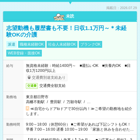
掲載日：2026.07.29
未読
志望動機も履歴書も不要！日収1.1万円～＊未経
験OKの介護
派遣
職種未経験OK
社会人未経験OK
ブランクOK
WEB登録・面接OK
無資格未経験：時給1400円～ ■週払いOK ■扶養内OK ■日
給与
収1万1200円以上
交通費別途支給あり
交通費全額支給
交通費
東京都日野市
勤務地
高幡不動駅
/
豊田駅
/
万願寺駅
/
…
≪自宅からドアtoドアで30分以内！≫ご希望の勤務地を紹介
します。
9:00～18:00（休憩60分） ■ご希望があれば下記シフトもOK！
勤務時間
早番 7:00～16:00 遅番 10:00～19:00 「家族と休みを合わせた
い」 「余裕を持って夕飯の準備がしたい」 「できれば残業はし
たくない」 など、ご希望を教えてくださいね。 ※Wワーク希望