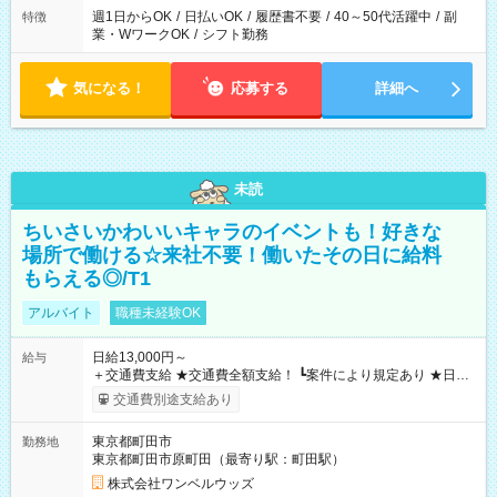
週1日からOK
/
日払いOK
/
履歴書不要
/
40～50代活躍中
/
副
特徴
業・WワークOK
/
シフト勤務
気になる！
応募する
詳細へ
未読
ちいさいかわいいキャラのイベントも！好きな
場所で働ける☆来社不要！働いたその日に給料
もらえる◎/T1
アルバイト
職種未経験OK
日給13,000円～
給与
＋交通費支給 ★交通費全額支給！ ┗案件により規定あり ★日払
いOK！（規定あり） ┗働いたその日に現金GET♪ お仕事後はコ
交通費別途支給あり
ンビニATMから 日払い分を引き落とせます！ 【試用期間】試
用期間なし
東京都町田市
勤務地
東京都町田市原町田（最寄り駅：町田駅）
株式会社ワンベルウッズ