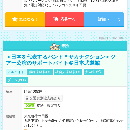
業・WワークOK
/
服装自由
/
シフト勤務
/
10名以上の大量募
集
/
電話対応なし
/
パソコンスキル不要
気になる！
応募する
詳細へ
掲載日：2026.08.03
未読
＜日本を代表するバンド＊サカナクション＞ツ
アー公演のサポートバイト＠日本武道館
アルバイト
職種未経験OK
社会人未経験OK
大学生歓迎
ブランクOK
時給1250円～
給与
交通費別途支給あり
支給（規定有り）
交通費
東京都千代田区
勤務地
九段下駅から徒歩5分
/
竹橋駅から徒歩10分
/
神保町駅から徒
歩15分
/
…