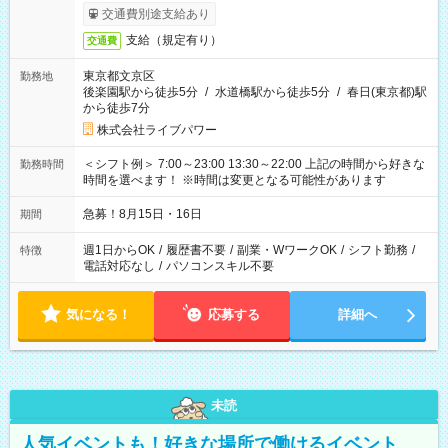
交通費別途支給あり
支給（規定有り）
交通費
東京都文京区
勤務地
後楽園駅から徒歩5分
/
水道橋駅から徒歩5分
/
春日(東京都)駅
から徒歩7分
株式会社ライブパワー
＜シフト例＞ 7:00～23:00 13:30～22:00 上記の時間から好きな
勤務時間
時間を選べます！ ※時間は変更となる可能性があります
急募！8月15日・16日
期間
週1日からOK
/
履歴書不要
/
副業・WワークOK
/
シフト勤務
/
特徴
電話対応なし
/
パソコンスキル不要
気になる！
応募する
詳細へ
未読
人気イベントも！好きな場所で働けるイベント