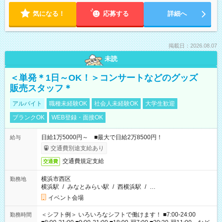
気になる！
応募する
詳細へ
掲載日：2026.08.07
未読
＜単発＊1日～OK！＞コンサートなどのグッズ
販売スタッフ＊
アルバイト
職種未経験OK
社会人未経験OK
大学生歓迎
ブランクOK
WEB登録・面接OK
日給1万5000円～ ■最大で日給2万8500円！
給与
交通費別途支給あり
交通費規定支給
交通費
横浜市西区
勤務地
横浜駅
/
みなとみらい駅
/
西横浜駅
/
…
イベント会場
＜シフト例＞ いろいろなシフトで働けます！ ■7:00-24:00
勤務時間