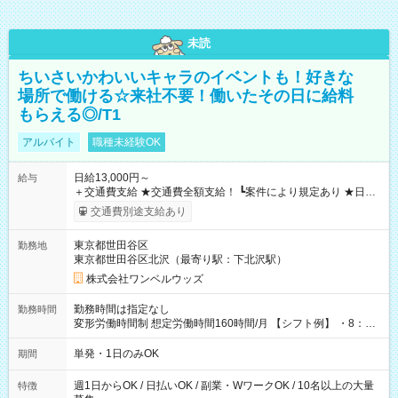
未読
ちいさいかわいいキャラのイベントも！好きな
場所で働ける☆来社不要！働いたその日に給料
もらえる◎/T1
アルバイト
職種未経験OK
日給13,000円～
給与
＋交通費支給 ★交通費全額支給！ ┗案件により規定あり ★日払
いOK！（規定あり） ┗働いたその日に現金GET♪ お仕事後はコ
交通費別途支給あり
ンビニATMから 日払い分を引き落とせます！ 【試用期間】試
用期間なし
東京都世田谷区
勤務地
東京都世田谷区北沢（最寄り駅：下北沢駅）
株式会社ワンベルウッズ
勤務時間は指定なし
勤務時間
変形労働時間制 想定労働時間160時間/月 【シフト例】 ・8：00
～21：00
単発・1日のみOK
期間
週1日からOK / 日払いOK / 副業・WワークOK / 10名以上の大量
特徴