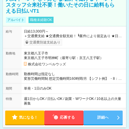
スタッフ☆来社不要！働いたその日に給料もら
える日払い/T1
アルバイト
職種未経験OK
日給13,000円～
給与
＋交通費支給 ★交通費全額支給！ ┗案件により規定あり ★日払
いOK！（規定あり） ┗働いたその日に現金GET♪ お仕事後はコ
交通費別途支給あり
ンビニATMから 日払い分を引き落とせます！ 【試用期間】試
用期間なし
東京都八王子市
勤務地
東京都八王子市明神町（最寄り駅：京王八王子駅）
株式会社ワンベルウッズ
勤務時間は指定なし
勤務時間
変形労働時間制 想定労働時間160時間/月 【シフト例】 ・8：00
～21：00
単発・1日のみOK
期間
週1日からOK / 日払いOK / 副業・WワークOK / 10名以上の大量
特徴
募集
気になる！
応募する
詳細へ