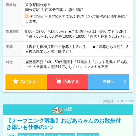
東京都国分寺市
勤務地
国分寺駅
/
西国分寺駅
/
恋ケ窪駅
≪自宅からドアtoドアで30分以内！≫ご希望の勤務地を紹介
します。
9:00～18:00（休憩60分） ■ご希望があれば下記シフトもOK！
勤務時間
早番 7:00～16:00 遅番 10:00～19:00 「家族と休みを合わせた
い」 「余裕を持って夕飯の準備がしたい」 「できれば残業はし
たくない」 など、ご希望を教えてくださいね。 ※Wワーク希望
【現在も積極採用中！急募！】2カ月～ ■ご応募から最短2～3
期間
の方へ 今ご覧のお仕事で希望する勤務時間と、もう1つのお仕事
日後の就業も相談可能です！
の勤務時間。 合計で週40時間を超える場合は応募できません。
履歴書不要
/
40～50代活躍中
/
服装自由
/
シフト勤務
/
10名以
特徴
上の大量募集
/
電話対応なし
/
パソコンスキル不要
気になる！
応募する
詳細へ
掲載日：2026.08.09
未読
【オープニング募集】おばあちゃんのお散歩付
き添いも仕事の1つ