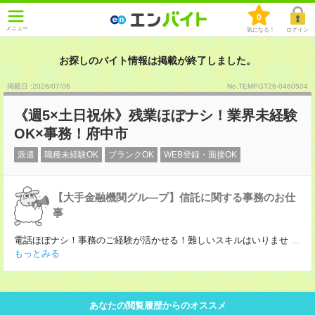
0
メニュー
気になる！
ログイン
お探しのバイト情報は掲載が終了しました。
掲載日 :2026
/
07
/
06
No.TEMPGT26-0460504
《週5×土日祝休》残業ほぼナシ！業界未経験
OK×事務！府中市
派遣
職種未経験OK
ブランクOK
WEB登録・面接OK
【大手金融機関グル―プ】信託に関する事務のお仕
事
電話ほぼナシ！事務のご経験が活かせる！難しいスキルはいりませ
...
もっとみる
あなたの閲覧履歴からのオススメ