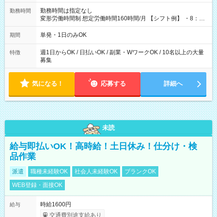
勤務時間は指定なし
勤務時間
変形労働時間制 想定労働時間160時間/月 【シフト例】 ・8：00
～21：00
単発・1日のみOK
期間
週1日からOK / 日払いOK / 副業・WワークOK / 10名以上の大量
特徴
募集
気になる！
応募する
詳細へ
未読
給与即払いOK！高時給！土日休み！仕分け・検
品作業
派遣
職種未経験OK
社会人未経験OK
ブランクOK
WEB登録・面接OK
時給1600円
給与
交通費別途支給あり