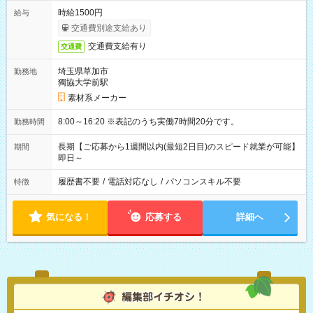
時給1500円
給与
交通費別途支給あり
交通費支給有り
交通費
埼玉県草加市
勤務地
獨協大学前駅
素材系メーカー
8:00～16:20 ※表記のうち実働7時間20分です。
勤務時間
長期【ご応募から1週間以内(最短2日目)のスピード就業が可能】
期間
即日～
履歴書不要
/
電話対応なし
/
パソコンスキル不要
特徴
気になる！
応募する
詳細へ