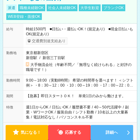
派遣
職種未経験OK
社会人未経験OK
大学生歓迎
ブランクOK
WEB登録・面接OK
時給1500円 ■日払い・週払いOK！(規定あり) ■現金日払いも
給与
OK(規定あり)
交通費別途支給あり
東京都新宿区
勤務地
新宿駅
/
新宿三丁目駅
大手物流会社（年齢不問／「無理なく続けられる」と好評の
職場です！）
9:00～18:00（実動8時間） 希望の時間帯を選べます！ ＜シフト
勤務時間
例＞ ・8：30～12：00 ・10：00～19：00 ・17：00～22：00
・13：00～22：00 ・22：00～翌6：00 など
【急募】即日スタートＯＫ！ 単発1日のみから働けます。
期間
週1日からOK
/
日払いOK
/
履歴書不要
/
40～50代活躍中
/
副
特徴
業・WワークOK
/
服装自由
/
シフト勤務
/
10名以上の大量募
集
/
電話対応なし
/
パソコンスキル不要
気になる！
応募する
詳細へ