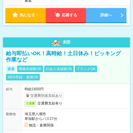
募集
気になる！
応募する
詳細へ
未読
給与即払いOK！高時給！土日休み！ピッキング
作業など
派遣
職種未経験OK
社会人未経験OK
ブランクOK
WEB登録・面接OK
時給1600円
給与
交通費別途支給あり
交通費支給有り
交通費
埼玉県八潮市
勤務地
草加駅からバス27分
物流・倉庫関係