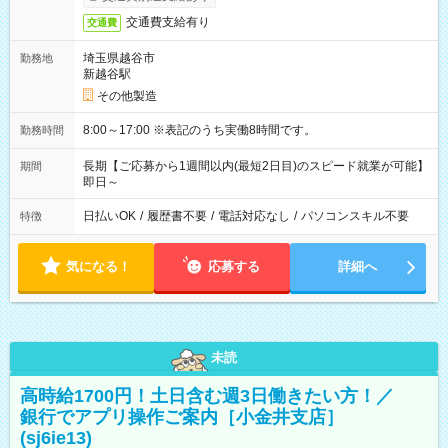
交通費支給有り
交通費
埼玉県越谷市
勤務地
新越谷駅
その他製造
8:00～17:00 ※表記のうち実働8時間です。
勤務時間
長期【ご応募から1週間以内(最短2日目)のスピード就業が可能】
期間
即日～
日払いOK
/
履歴書不要
/
電話対応なし
/
パソコンスキル不要
特徴
気になる！
応募する
詳細へ
未読
高時給1700円！土日含む週3日働きたい方！／
銀行でアプリ操作ご案内［小金井支店］
(sj6ie13)