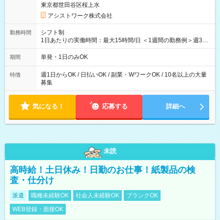
東京都世田谷区桜上水
アシストワーク株式会社
シフト制
勤務時間
1日あたりの実働時間：最大15時間/日 ＜1週間の勤務例＞週3回
勤務 勤務：月・水・金 休み：火・木・土・日 好きな時にお仕事
可能です！ ※1日あたりの最大実働時間は日勤、夜勤共に勤務し
単発・1日のみOK
期間
た時間になります。
週1日からOK / 日払いOK / 副業・WワークOK / 10名以上の大量
特徴
募集
気になる！
応募する
詳細へ
未読
高時給！土日休み！日勤のお仕事！紙製品の検
査・仕分け
派遣
職種未経験OK
社会人未経験OK
ブランクOK
WEB登録・面接OK