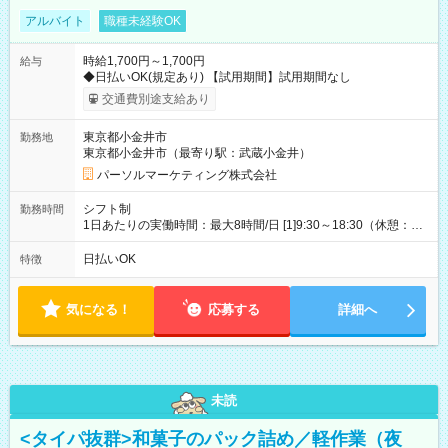
アルバイト
職種未経験OK
時給1,700円～1,700円
給与
◆日払いOK(規定あり) 【試用期間】試用期間なし
交通費別途支給あり
東京都小金井市
勤務地
東京都小金井市（最寄り駅：武蔵小金井）
パーソルマーケティング株式会社
シフト制
勤務時間
1日あたりの実働時間：最大8時間/日 [1]9:30～18:30（休憩：1
時間） [2]15:30～19:30（休憩：なし） ・平日のみ週3日 【土日
祝】9:30～18:30(実働8時間)【平日】15:30～19:30(実働4時間)
日払いOK
特徴
気になる！
応募する
詳細へ
未読
<タイパ抜群>和菓子のパック詰め／軽作業（夜