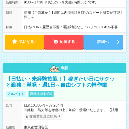
9:00～17:30 ※表記のうち実働7時間30分です。
勤務時間
長期【ご応募から1週間以内(最短2日目)のスピード就業が可能】
期間
即日～
日払いOK
/
履歴書不要
/
電話対応なし
/
パソコンスキル不要
特徴
気になる！
応募する
詳細へ
未読
【日払い・未経験歓迎！】稼ぎたい日にサクッ
と勤務！単発・週1日～自由シフトの軽作業
アルバイト
職種未経験OK
日給10,305円～37,204円
給与
※経験・能力等を考慮の上、加給・優遇いたします。 【試用期
間】試用期間なし
交通費別途支給あり
東京都世田谷区
勤務地