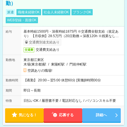
勤）
派遣
職種未経験OK
社会人未経験OK
ブランクOK
WEB登録・面接OK
基本時給1500円・深夜時給1875円 ※交通費全額支給（規定あ
給与
り） 【月収例】28.5万円（20日勤務＋深夜120h ※残業なしの場
合）
交通費別途支給あり
交通費支給あり
交通費
東京都江東区
勤務地
木場(東京都)駅
/
東陽町駅
/
門前仲町駅
空調ありの職場!
【夜勤】 20:00～翌5:00 休憩60分 [実働]8時間00分
勤務時間
即日～長期
期間
日払いOK
/
履歴書不要
/
電話対応なし
/
パソコンスキル不要
特徴
気になる！
応募する
詳細へ