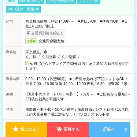
派遣
職種未経験OK
社会人未経験OK
ブランクOK
WEB登録・面接OK
無資格未経験：時給1400円～ ■週払いOK ■扶養内OK ■日
給与
収1万1200円以上
交通費別途支給あり
交通費全額支給
交通費
東京都立川市
勤務地
立川駅
/
立川北駅
/
立川南駅
/
…
≪自宅からドアtoドアで30分以内！≫ご希望の勤務地を紹介
します。
9:00～18:00（休憩60分） ■ご希望があれば下記シフトもOK！
勤務時間
早番 7:00～16:00 遅番 10:00～19:00 夜勤 16:30～翌9:30 「家族
と休みを合わせたい」 「余裕を持って夕飯の準備がしたい」
「できれば残業はしたくない」 など、ご希望を教えてください
【8月中のスタートOK！急募！】2カ月～ ■ご応募から最短2～
期間
ね。 ※Wワーク希望の方へ 今ご覧のお仕事で希望する勤務時間
3日後に就業が可能です！
と、もう1つのお仕事の勤務時間。 合計で週40時間を超える場
合は応募できません。
履歴書不要
/
40～50代活躍中
/
服装自由
/
シフト勤務
/
10名以
特徴
上の大量募集
/
電話対応なし
/
パソコンスキル不要
気になる！
応募する
詳細へ