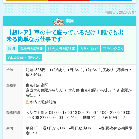
掲載日：2026.08.07
未読
【超レア】車の中で座っているだけ！誰でも出
来る簡単なお仕事です！
派遣
職種未経験OK
社会人未経験OK
大学生歓迎
ブランクOK
WEB登録・面接OK
時給1328円 ●昇給あり ●日払い制 ●前払い制度あり（稼働分・
給与
最大90%）
東京都新宿区
勤務地
京成大久保駅から徒歩
/
大久保(東京都)駅から徒歩
/
新宿駅か
ら徒歩
/
…
都内の駐禁対策
＜シフト例＞ 09:00～17:00 13:00～22:00 17:00～22:00 19:00
勤務時間
～23:00 22:00～06:00 など ※「昼間だけ」「夜勤だけ」など
の希望OK
単発1日・週1日からOK ●即日勤務OK！ ●春/夏/冬休み期間限
期間
定OK！