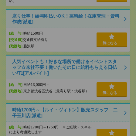
駅）
座り仕事！給与即払いOK！高時給！在庫管理・資料
作成[派遣]
[給 与]
時給1500円
[交通費]
交通費支給有り
気になる！
[勤務地]
藤沢駅
人気イベントも！好きな場所で働けるイベントスタ
ッフ☆来社不要！働いたその日に給料もらえる日払
い/T1[アルバイト]
[給 与]
日給13,000円～
[勤務地]
東京都渋谷区渋谷（最寄り駅：渋谷駅）
気になる！
時給1700円～【ルイ・ヴィトン】販売スタッフ 二
子玉川店[派遣]
[給 与]
時給1700円～1750円 ※ご経験・スキル
により考慮致します