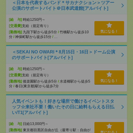
＜日本を代表するバンド＊サカナクション＞ツアー
公演のサポートバイト＠日本武道館[アルバイト]
[給 与]
時給1250円～
[交通費]
支給（規定有り）
気になる！
[勤務地]
九段下駅から徒歩5分
/
竹橋駅から徒歩10
分
/
神保町駅から徒歩15分
/
…
＜SEKAI NO OWARI＊8月15日・16日＞ドーム公演
のサポートバイト[アルバイト]
[給 与]
時給1250円～
[交通費]
支給（規定有り）
気になる！
[勤務地]
後楽園駅から徒歩5分
/
水道橋駅から徒歩5
分
/
春日(東京都)駅から徒歩7分
人気イベントも！好きな場所で働けるイベントスタ
ッフ☆来社不要！働いたその日に給料もらえる日払
い/T1[アルバイト]
[給 与]
日給13,000円～
[勤務地]
東京都目黒区自由が丘（最寄り駅：自由が
気になる！