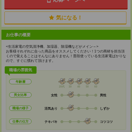
気になる！
お仕事の概要
<生活家電の空気清浄機、加湿器、除湿機などがメイン～>
お客様それぞれに合った商品をオススメしてください！1つの商材を担当頂
くので覚えることはそんなにありません！普段使っている生活家電ばかりな
ので、すぐに慣れて頂けます。
職場の雰囲気
年齢層
20代
30
40
50
60
男女比率
女性
男性
職場の様子
活気あり
しずか
仕事の仕方
テキパキ
コツコツ