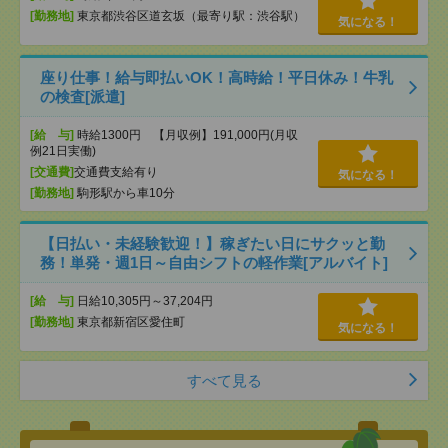
[勤務地]
東京都渋谷区道玄坂（最寄り駅：渋谷駅）
気になる！
座り仕事！給与即払いOK！高時給！平日休み！牛乳
の検査[派遣]
[給 与]
時給1300円 【月収例】191,000円(月収
例21日実働)
[交通費]
交通費支給有り
気になる！
[勤務地]
駒形駅から車10分
【日払い・未経験歓迎！】稼ぎたい日にサクッと勤
務！単発・週1日～自由シフトの軽作業[アルバイト]
[給 与]
日給10,305円～37,204円
[勤務地]
東京都新宿区愛住町
気になる！
すべて見る