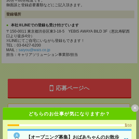
30分～60分程度です。
御面談と登録必要書類などにご記入頂きます。
登録場所
本社※LINEでの登録も受け付けています
〒150-0011 東京都渋谷区東3-18-5 YEBIS AWAYA BILD 3F（恵比寿駅西
口より徒歩4分）
※LINEにてご自宅にいながら登録もできます！
TEL：03-6427-6200
MAIL：
saiyou@wais.co.jp
担当：キャリアソリューション事業部/担当
応募ページへ
×
気になる！
どちらのお仕事が気になりますか？
1
/10
メール
LINE
で送る
で送る
【オープニング募集】おばあちゃんのお散歩