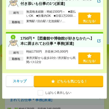
付き添いも仕事の1つ[派遣]
シェア
ツイート
ブックマーク
無資格未経験：時給1500円～ ■週払
給与
いOK ■扶養内OK ■日収1万2000円
以上
巣鴨駅 / 目白駅 / 北池袋駅 / …
気になる!
勤務地
あなたの閲覧履歴からの
おすすめ
1750円＊【図書館や博物館が好きなかたへ】
本に囲まれてお仕事＊事務[派遣]
時給1750円 月収例 245,000円
給与
【オープニング募集】おばあちゃんのお散歩付き添
東所沢駅から徒歩10分 / 所沢駅から民
いも仕事の1つ[派遣]
勤務地
気になる!
間バス12分
[給 与]
無資格未経験：時給1500円～ ■週払い
OK ■扶養内OK ■日収1万2000円以上
[交通費]
交通費全額支給
気になる！
スキップ
どちらも気になる！
[勤務地]
巣鴨駅
/
目白駅
/
北池袋駅
/
…
しばらく表示しない
1750円＊【図書館や博物館が好きなかたへ】本に囲
まれてお仕事＊事務[派遣]