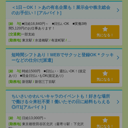
＜1日～OK！＞あの有名企業も！展示会や株主総会
のお手伝い！[アルバイト]
[給 与]
■日給16,840円～ ■日払いOK ■実働3時
間5,120円のお仕事あります！
[交通費]
一部支給
気になる！
[勤務地]
東京駅
/
水道橋駅
/
有楽町駅
/
…
短時間シフトあり！WEBでサクッと登録OK＊クッキ
ーなどの仕分け[派遣]
[給 与]
時給1500円 ■日払い・週払いOK！(規定
あり) ■現金日払いもOK(規定あり)
気になる！
[勤務地]
新宿駅
/
新宿三丁目駅
ちいさいかわいいキャラのイベントも！好きな場所
で働ける☆来社不要！働いたその日に給料もらえる
◎/T1[アルバイト]
[給 与]
日給13,000円～
[勤務地]
東京都世田谷区北沢（最寄り駅：下北沢
気になる！