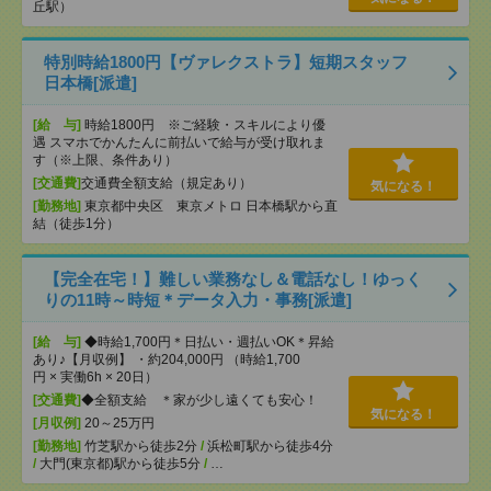
丘駅）
特別時給1800円【ヴァレクストラ】短期スタッフ
日本橋[派遣]
[給 与]
時給1800円 ※ご経験・スキルにより優
遇 スマホでかんたんに前払いで給与が受け取れま
す（※上限、条件あり）
[交通費]
交通費全額支給（規定あり）
気になる！
[勤務地]
東京都中央区 東京メトロ 日本橋駅から直
結（徒歩1分）
【完全在宅！】難しい業務なし＆電話なし！ゆっく
りの11時～時短＊データ入力・事務[派遣]
[給 与]
◆時給1,700円＊日払い・週払いOK＊昇給
あり♪【月収例】 ・約204,000円 （時給1,700
円 × 実働6h × 20日）
[交通費]
◆全額支給 ＊家が少し遠くても安心！
気になる！
[月収例]
20～25万円
[勤務地]
竹芝駅から徒歩2分
/
浜松町駅から徒歩4分
/
大門(東京都)駅から徒歩5分
/
…