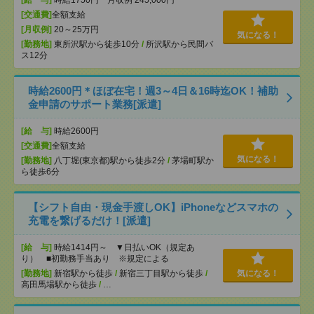
[給 与]
時給1750円 月収例 245,000円
[交通費]
全額支給
[月収例]
20～25万円
気になる！
[勤務地]
東所沢駅から徒歩10分
/
所沢駅から民間バ
ス12分
時給2600円＊ほぼ在宅！週3～4日＆16時迄OK！補助
金申請のサポート業務[派遣]
[給 与]
時給2600円
[交通費]
全額支給
気になる！
[勤務地]
八丁堀(東京都)駅から徒歩2分
/
茅場町駅か
ら徒歩6分
【シフト自由・現金手渡しOK】iPhoneなどスマホの
充電を繋げるだけ！[派遣]
[給 与]
時給1414円～ ▼日払いOK（規定あ
り） ■初勤務手当あり ※規定による
[勤務地]
新宿駅から徒歩
/
新宿三丁目駅から徒歩
/
気になる！
高田馬場駅から徒歩
/
…