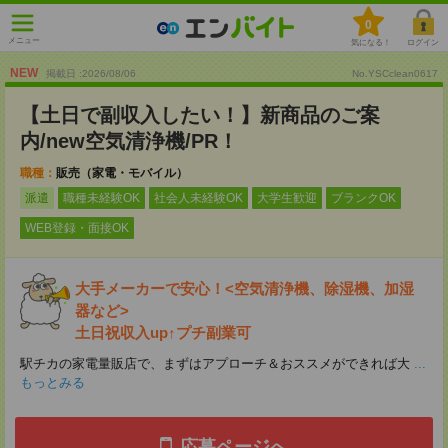
0
メニュー
気になる！
ログイン
NEW
掲載日 :2026
/
08
/
06
No.YSCclean0617
【土日で副収入したい！】新商品のご案
内/new空気清浄機/PR！
職種：
販売（家電・モバイル）
派遣
職種未経験OK
社会人未経験OK
大学生歓迎
ブランクOK
WEB登録・面接OK
大手メーカーで安心！<空気清浄機、除湿機、加湿
器など>
土日祝収入up↑プチ副業可
駅チカの家電量販店で、まずはアプローチ＆おススメができれば大
...
もっとみる
応募ページへ