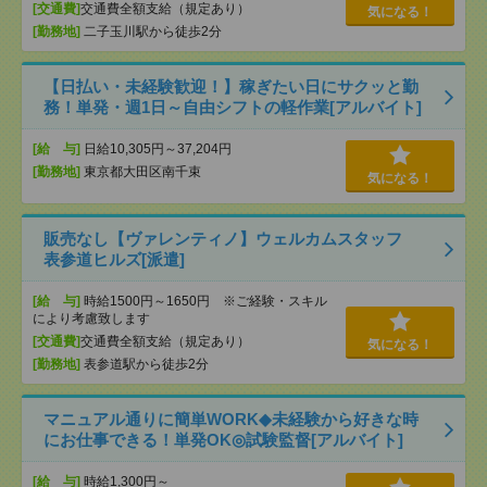
[交通費]
交通費全額支給（規定あり）
気になる！
[勤務地]
二子玉川駅から徒歩2分
【日払い・未経験歓迎！】稼ぎたい日にサクッと勤
務！単発・週1日～自由シフトの軽作業[アルバイト]
[給 与]
日給10,305円～37,204円
[勤務地]
東京都大田区南千束
気になる！
販売なし【ヴァレンティノ】ウェルカムスタッフ
表参道ヒルズ[派遣]
[給 与]
時給1500円～1650円 ※ご経験・スキル
により考慮致します
[交通費]
交通費全額支給（規定あり）
気になる！
[勤務地]
表参道駅から徒歩2分
マニュアル通りに簡単WORK◆未経験から好きな時
にお仕事できる！単発OK◎試験監督[アルバイト]
[給 与]
時給1,300円～