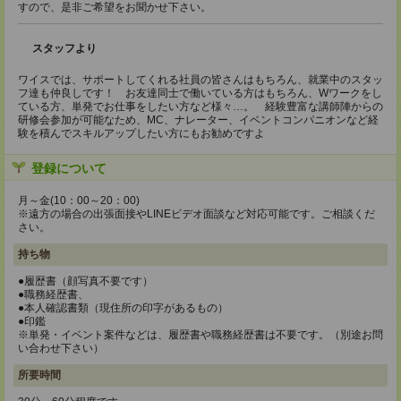
すので、是非ご希望をお聞かせ下さい。
スタッフより
ワイスでは、サポートしてくれる社員の皆さんはもちろん、就業中のスタッ
フ達も仲良しです！ お友達同士で働いている方はもちろん、Wワークをし
ている方、単発でお仕事をしたい方など様々…。 経験豊富な講師陣からの
研修会参加が可能なため、MC、ナレーター、イベントコンパニオンなど経
験を積んでスキルアップしたい方にもお勧めですよ
登録について
月～金(10：00～20：00)
※遠方の場合の出張面接やLINEビデオ面談など対応可能です。ご相談くだ
さい。
持ち物
●履歴書（顔写真不要です）
●職務経歴書、
●本人確認書類（現住所の印字があるもの）
●印鑑
※単発・イベント案件などは、履歴書や職務経歴書は不要です。（別途お問
い合わせ下さい）
所要時間