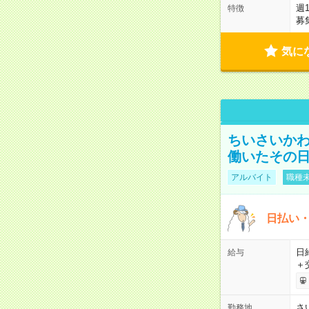
週
特徴
募
気に
ちいさいか
働いたその日
アルバイト
職種未
日払い・
日給
給与
＋
さ
勤務地