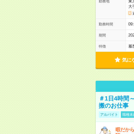
東
勤務地
大
09
勤務時間
2
期間
履
特徴
気に
＃1日4時間
搬のお仕事
アルバイト
職種未
暇だか