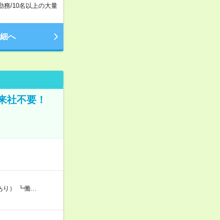
勤務
/
10名以上の大量
細へ
来社不要！
あり） ┗働…