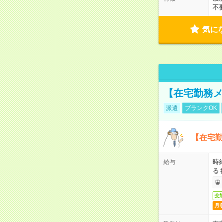
不
気に
【在宅勤務メ
派遣
ブランクOK
【在宅勤
時
給与
る
交
月