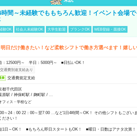
4時間～未経験でももちろん歓迎！イベント会場で
事
経験OK
社会人未経験OK
大学生歓迎
ブランクOK
WEB登録・面接OK
ら明日だけ働きたい！など柔軟シフトで働き方選べます！嬉し
給：12500円～ 半日：5000円～ ■日払いOK！
交通費別途支給あり
交通費規定支給
通費
京都千代田区
葉原駅
/
神保町駅
/
麹町駅
/
…
オフィス・学校など
0:00～24：00 22：00～翌7:00 …など1日4時間～OK！ その他シフトもござ
ください！
短1日～OK！ ■もちろん即日スタートもOK！ ■曜日・日数はアナタ次第！