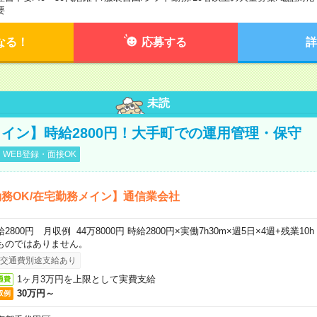
要
なる！
応募する
詳
未読
イン】時給2800円！大手町での運用管理・保守
WEB登録・面接OK
務OK/在宅勤務メイン】通信業会社
給2800円 月収例 44万8000円 時給2800円×実働7h30m×週5日×4週+残業1
ものではありません。
交通費別途支給あり
1ヶ月3万円を上限として実費支給
通費
30万円～
収例