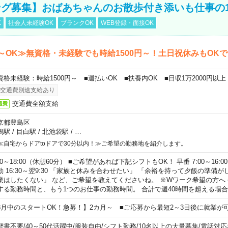
グ募集】おばあちゃんのお散歩付き添いも仕事の
K
社会人未経験OK
ブランクOK
WEB登録・面接OK
～OK≫無資格・未経験でも時給1500円～！土日祝休みもOK
資格未経験：時給1500円～ ■週払いOK ■扶養内OK ■日収1万2000円以上
交通費別途支給あり
交通費全額支給
通費
京都豊島区
鴨駅
/
目白駅
/
北池袋駅
/
…
≪自宅からドアtoドアで30分以内！≫ご希望の勤務地を紹介します。
00～18:00（休憩60分） ■ご希望があれば下記シフトもOK！ 早番 7:00～16:00 遅
勤 16:30～翌9:30 「家族と休みを合わせたい」 「余裕を持って夕飯の準備
業はしたくない」 など、ご希望を教えてくださいね。 ※Wワーク希望の方へ
する勤務時間と、もう1つのお仕事の勤務時間。 合計で週40時間を超える場
8月中のスタートOK！急募！】2カ月～ ■ご応募から最短2～3日後に就業が
歴書不要
/
40～50代活躍中
/
服装自由
/
シフト勤務
/
10名以上の大量募集
/
電話対応