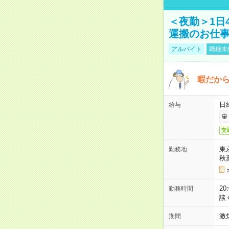
＜夜勤＞1日
運搬のお仕
アルバイト
職種未
暇だか
日
給与
交
東
勤務地
秋
2
勤務時間
談
激
期間