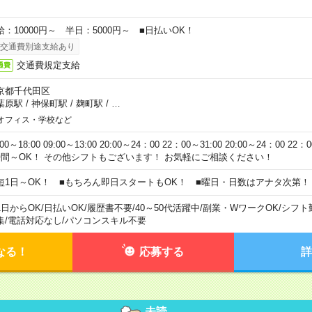
給：10000円～ 半日：5000円～ ■日払いOK！
交通費別途支給あり
交通費規定支給
通費
京都千代田区
葉原駅
/
神保町駅
/
麹町駅
/
…
オフィス・学校など
:00～18:00 09:00～13:00 20:00～24：00 22：00～31:00 20:00～24：00 2
時間～OK！ その他シフトもございます！ お気軽にご相談ください！
短1日～OK！ ■もちろん即日スタートもOK！ ■曜日・日数はアナタ次第！
1日からOK
/
日払いOK
/
履歴書不要
/
40～50代活躍中
/
副業・WワークOK
/
シフト
集
/
電話対応なし
/
パソコンスキル不要
なる！
応募する
詳
未読