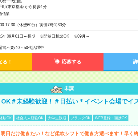
京都千代田区
手町(東京都)駅から徒歩1分
通信業
:00-17:30（休憩60分）実働7時間30分
026年09月01日～長期 ※開始日相談OK ※09月～
歴書不要
/
40～50代活躍中
なる！
応募する
詳
未読
～OK＃未経験歓迎！＃日払い＊イベント会場でイ
経験OK
社会人未経験OK
大学生歓迎
ブランクOK
WEB登録・面接OK
ら明日だけ働きたい！など柔軟シフトで働き方選べます！早く