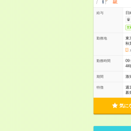
証
日
給与
交
東
勤務地
秋
09
勤務時間
4
激
期間
週
特徴
募
気に