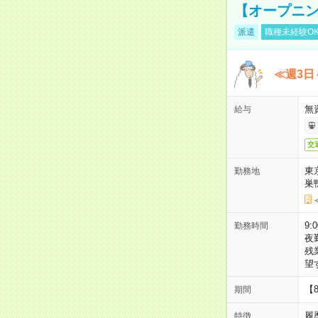
【オープニン
派遣
職種未経験O
≪週3日
無
給与
交
東
勤務地
巣
9:
勤務時間
夜
残
望
【
期間
履
特徴