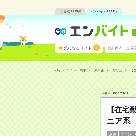
エン派遣
71454
件
エン バイト
82531
件
0
気になるリスト
保存した希
バイトTOP
関東
東京都
新宿区
【在
掲載日 :
2026
/
07
/
18
【在宅勤
ニア系
派遣
ブランク