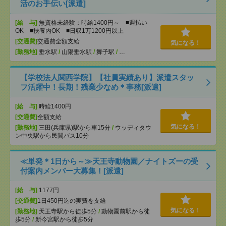
活のお手伝い[派遣]
[給 与]
無資格未経験：時給1400円～ ■週払い
OK ■扶養内OK ■日収1万1200円以上
[交通費]
交通費全額支給
気になる！
[勤務地]
垂水駅
/
山陽垂水駅
/
舞子駅
/
…
【学校法人関西学院】【社員実績あり】派遣スタッ
フ活躍中！長期！残業少なめ＊事務[派遣]
[給 与]
時給1400円
[交通費]
全額支給
気になる！
[勤務地]
三田(兵庫県)駅から車15分
/
ウッディタウ
ン中央駅から民間バス10分
≪単発＊1日から～≫天王寺動物園／ナイトズーの受
付案内メンバー大募集！[派遣]
[給 与]
1177円
[交通費]
1日450円迄の実費を支給
気になる！
[勤務地]
天王寺駅から徒歩5分
/
動物園前駅から徒
歩5分
/
新今宮駅から徒歩5分