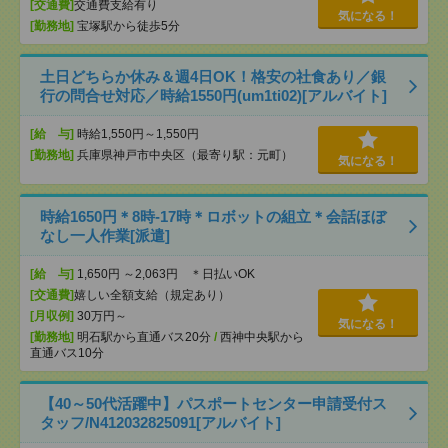
[交通費]
交通費支給有り
気になる！
[勤務地]
宝塚駅から徒歩5分
土日どちらか休み＆週4日OK！格安の社食あり／銀
行の問合せ対応／時給1550円(um1ti02)[アルバイト]
[給 与]
時給1,550円～1,550円
[勤務地]
兵庫県神戸市中央区（最寄り駅：元町）
気になる！
時給1650円＊8時-17時＊ロボットの組立＊会話ほぼ
なし一人作業[派遣]
[給 与]
1,650円 ～2,063円 ＊日払いOK
[交通費]
嬉しい全額支給（規定あり）
[月収例]
30万円～
気になる！
[勤務地]
明石駅から直通バス20分
/
西神中央駅から
直通バス10分
【40～50代活躍中】パスポートセンター申請受付ス
タッフ/N412032825091[アルバイト]