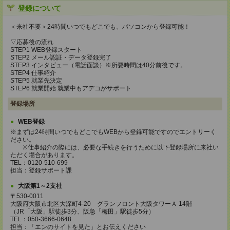
登録について
＜来社不要＞24時間いつでもどこでも、パソコンから登録可能！
▽応募後の流れ
STEP1 WEB登録スタート
STEP2 メール認証・データ登録完了
STEP3 インタビュー（電話面談）※所要時間は40分前後です。
STEP4 仕事紹介
STEP5 就業先決定
STEP6 就業開始 就業中もアデコがサポート
登録場所
WEB登録
※まずは24時間いつでもどこでもWEBから登録可能ですのでエントリーく
ださい。
※仕事紹介の際には、必要な手続きを行うために以下登録場所に来社い
ただく場合があります。
TEL：0120-510-699
担当：登録サポート課
大阪第1～2支社
〒530-0011
大阪府大阪市北区大深町4-20 グランフロント大阪タワーＡ 14階
（JR「大阪」駅徒歩3分、阪急「梅田」駅徒歩5分）
TEL：050-3666-0648
担当：「エンのサイトを見た」とお伝えください