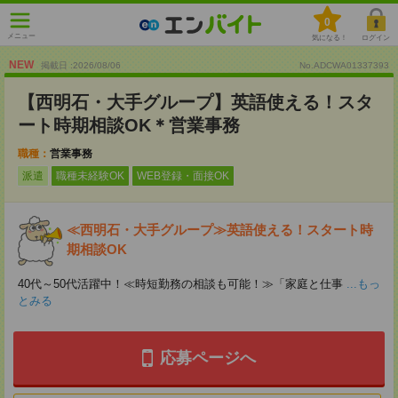
0
メニュー
気になる！
ログイン
NEW
掲載日 :2026
/
08
/
06
No.ADCWA01337393
【西明石・大手グループ】英語使える！スタ
ート時期相談OK＊営業事務
職種：
営業事務
派遣
職種未経験OK
WEB登録・面接OK
≪西明石・大手グループ≫英語使える！スタート時
期相談OK
40代～50代活躍中！≪時短勤務の相談も可能！≫「家庭と仕事
...もっ
とみる
応募ページへ