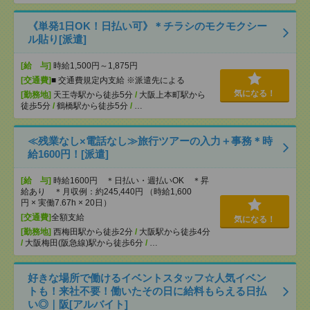
《単発1日OK！日払い可》＊チラシのモクモクシー
ル貼り[派遣]
[給 与]
時給1,500円～1,875円
[交通費]
■ 交通費規定内支給 ※派遣先による
気になる！
[勤務地]
天王寺駅から徒歩5分
/
大阪上本町駅から
徒歩5分
/
鶴橋駅から徒歩5分
/
…
≪残業なし×電話なし≫旅行ツアーの入力＋事務＊時
給1600円！[派遣]
[給 与]
時給1600円 ＊日払い・週払いOK ＊昇
給あり ＊月収例：約245,440円 （時給1,600
円 × 実働7.67h × 20日）
[交通費]
全額支給
気になる！
[勤務地]
西梅田駅から徒歩2分
/
大阪駅から徒歩4分
/
大阪梅田(阪急線)駅から徒歩6分
/
…
好きな場所で働けるイベントスタッフ☆人気イベン
トも！来社不要！働いたその日に給料もらえる日払
い◎｜阪[アルバイト]