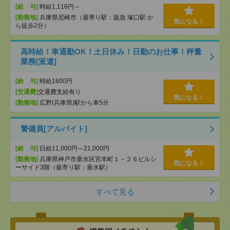
[給 与]
時給1,116円～
[勤務地]
兵庫県尼崎市（最寄り駅：阪急 塚口駅 か
気になる！
ら徒歩2分）
高時給！車通勤OK！土日休み！日勤のお仕事！秤量
業務[派遣]
[給 与]
時給1600円
[交通費]
交通費支給有り
気になる！
[勤務地]
広野(兵庫県)駅から車5分
警備員[アルバイト]
[給 与]
日給11,000円～21,000円
[勤務地]
兵庫県神戸市垂水区宮本町１－２６ビルシ
気になる！
ーサイド3階（最寄り駅：垂水駅）
すべて見る