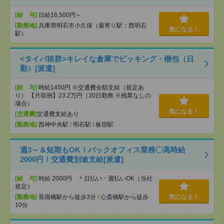
[給 与]
日給16,500円～
[勤務地]
兵庫県明石市小久保（最寄り駅：西明石
気になる！
駅）
<タイパ抜群>キレイな倉庫でピッキング・梱包（日
勤）[派遣]
[給 与]
時給1450円 ※交通費全額支給（規定あ
り） 【月収例】23.2万円（20日勤務 ※残業なしの
場合）
気になる！
[交通費]
交通費支給あり
[勤務地]
西神中央駅
/
明石駅
/
板宿駅
週3～＆短期もOK！バックオフィス業務〇高時給
2000円！交通費別途支給[派遣]
[給 与]
時給 2000円 ＊日払い・週払いOK（当社
規定）
[勤務地]
長堀橋駅から徒歩3分
/
心斎橋駅から徒歩
気になる！
10分