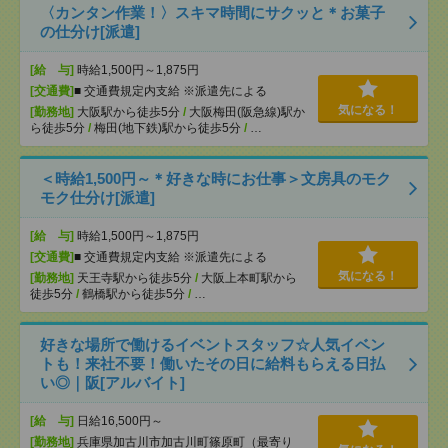
〈カンタン作業！〉スキマ時間にサクッと＊お菓子
の仕分け[派遣]
[給 与]
時給1,500円～1,875円
[交通費]
■ 交通費規定内支給 ※派遣先による
気になる！
[勤務地]
大阪駅から徒歩5分
/
大阪梅田(阪急線)駅か
ら徒歩5分
/
梅田(地下鉄)駅から徒歩5分
/
…
＜時給1,500円～＊好きな時にお仕事＞文房具のモク
モク仕分け[派遣]
[給 与]
時給1,500円～1,875円
[交通費]
■ 交通費規定内支給 ※派遣先による
気になる！
[勤務地]
天王寺駅から徒歩5分
/
大阪上本町駅から
徒歩5分
/
鶴橋駅から徒歩5分
/
…
好きな場所で働けるイベントスタッフ☆人気イベン
トも！来社不要！働いたその日に給料もらえる日払
い◎｜阪[アルバイト]
[給 与]
日給16,500円～
[勤務地]
兵庫県加古川市加古川町篠原町（最寄り