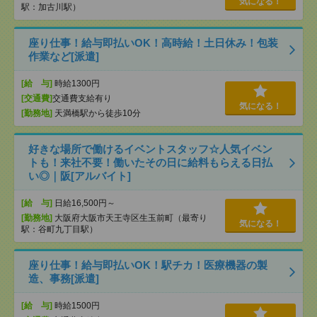
気になる！
駅：加古川駅）
座り仕事！給与即払いOK！高時給！土日休み！包装
作業など[派遣]
[給 与]
時給1300円
[交通費]
交通費支給有り
気になる！
[勤務地]
天満橋駅から徒歩10分
好きな場所で働けるイベントスタッフ☆人気イベン
トも！来社不要！働いたその日に給料もらえる日払
い◎｜阪[アルバイト]
[給 与]
日給16,500円～
[勤務地]
大阪府大阪市天王寺区生玉前町（最寄り
気になる！
駅：谷町九丁目駅）
座り仕事！給与即払いOK！駅チカ！医療機器の製
造、事務[派遣]
[給 与]
時給1500円