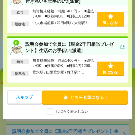
付き添いも仕事の1つ[派遣]
メール
LINE
で送る
で送る
無資格未経験：時給1400円～ ■週払
給与
いOK ■扶養内OK ■日収1万1200円
以上
中央市場前駅 / 和田岬駅 / 大開駅 / …
気になる!
勤務地
シェア
ツイート
ブックマーク
説明会参加で全員に【現金2千円相当プレゼ
あなたの閲覧履歴からの
ント】生活のお手伝い[派遣]
おすすめ
無資格未経験：時給1400円～ ■週払
給与
いOK ■扶養内OK ■日収1万1200円
以上
垂水駅 / 山陽垂水駅 / 舞子駅 / …
気になる!
勤務地
【オープニング募集】おばあちゃんのお散歩付き添
いも仕事の1つ[派遣]
スキップ
どちらも気になる！
[給 与]
無資格未経験：時給1400円～ ■週払い
OK ■扶養内OK ■日収1万1200円以上
[交通費]
交通費全額支給
気になる！
しばらく表示しない
[勤務地]
中央市場前駅
/
和田岬駅
/
大開駅
/
…
説明会参加で全員に【現金2千円相当プレゼント】生