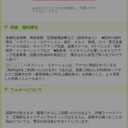
あなたにピッタリのお仕事探し、手厚いサポ
ートなら、アデコ
待遇・福利厚生
各種社会保険、有給休暇、定期健康診断など（諸条件あり） ■好評の福利
厚生「ベネフィット・ステーション」旅行、グルメ、映画、スパ、育児支援
サービスのほか、キャリアアップ支援、提携スクール、eラーニング、海外
留学・インターンシップなど ■経産省「リスキリングを通したキャリアア
ップ支援事業」話題の生成AIや英語など、働きながら自宅で学べるプログラ
ムあり！
ベネフィット・ステーションは、アデコに登録されている方
ポイント！
（MyPageをご利用いただける方）であれば、就業に関わらず利用OK！アデ
コでご就業中の方（雇用保険に1年以上継続加入）を対象にした、より充実
した特典メニューもあり！
フォローについて
就業中の皆さまが、職場でさらにご活躍いただけるよう、評価フィードバッ
ク、定期的なキャリアコンサルティングはもちろん、就業中の困ったことや
悩みについても、専任の担当者がサポートしています。