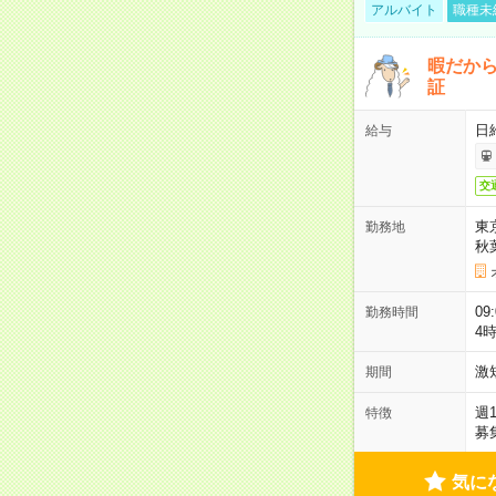
アルバイト
職種未
暇だか
証
日
給与
交
東
勤務地
秋
09
勤務時間
4
激
期間
週
特徴
募
気に