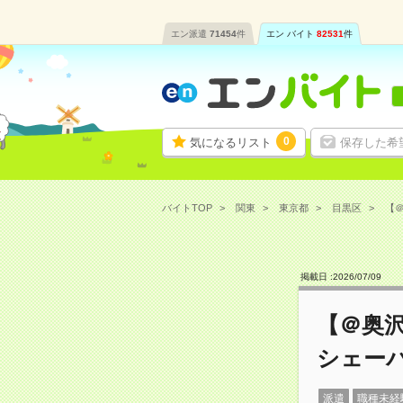
エン派遣
71454
件
エン バイト
82531
件
0
気になるリスト
保存した希
バイトTOP
関東
東京都
目黒区
【＠
掲載日 :
2026
/
07
/
09
【＠奥
シェー
派遣
職種未経