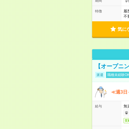
【
期間
履
特徴
不
気に
【オープニン
派遣
職種未経験O
≪週3日
無
給与
交