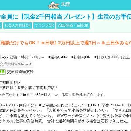
未読
全員に【現金2千円相当プレゼント】生活のお手
K
社会人未経験OK
ブランクOK
WEB登録・面接OK
相談だけでもOK！≫日収1.2万円以上で週3日～＆土日休みも
資格未経験：時給1500円～ ■週払いOK ■扶養内OK ■日収1万2000円以上
交通費別途支給あり
交通費全額支給
通費
京都世田谷区
軒茶屋駅
/
世田谷駅
/
下高井戸駅
/
…
≪自宅からドアtoドアで30分以内！≫ご希望の勤務地を紹介します。
00～18:00（休憩60分） ■ご希望があれば下記シフトもOK！ 早番 7:00～16:00 遅
家族と休みを合わせたい」 「余裕を持って夕飯の準備がしたい」 「できれば
ど、ご希望を教えてくださいね。 ※Wワーク希望の方へ 今ご覧のお仕事で希
う1つのお仕事の勤務時間。 合計で週40時間を超える場合は応募できません。