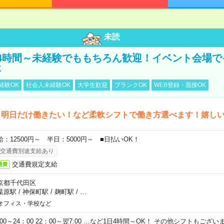
未読
4時間～未経験でももちろん歓迎！イベント会場で
事
経験OK
社会人未経験OK
大学生歓迎
ブランクOK
WEB登録・面接OK
ら明日だけ働きたい！など柔軟シフトで働き方選べます！嬉し
給：12500円～ 半日：5000円～ ■日払いOK！
交通費別途支給あり
交通費規定支給
通費
京都千代田区
葉原駅
/
神保町駅
/
麹町駅
/
…
オフィス・学校など
0:00～24：00 22：00～翌7:00 …など1日4時間～OK！ その他シフトもござ