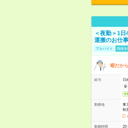
＜夜勤＞1日
運搬のお仕
アルバイト
職種未
暇だか
日
給与
交
東
勤務地
秋
2
勤務時間