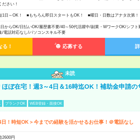
ください！
短1日～OK！ ■もちろん即日スタートもOK！ ■曜日・日数はアナタ次第！
1日からOK
/
日払いOK
/
履歴書不要
/
40～50代活躍中
/
副業・WワークOK
/
シフト
集
/
電話対応なし
/
パソコンスキル不要
なる！
応募する
詳
未読
円＊ほぼ在宅！週3～4日＆16時迄OK！補助金申請
K
ブランクOK
WEB登録・面接OK
4日！時短OK＞今までの経験を活かせるお仕事！＠電話なし
2600円