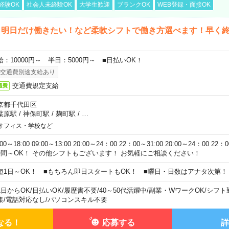
経験OK
社会人未経験OK
大学生歓迎
ブランクOK
WEB登録・面接OK
ら明日だけ働きたい！など柔軟シフトで働き方選べます！早く
給：10000円～ 半日：5000円～ ■日払いOK！
交通費別途支給あり
交通費規定支給
通費
京都千代田区
葉原駅
/
神保町駅
/
麹町駅
/
…
オフィス・学校など
:00～18:00 09:00～13:00 20:00～24：00 22：00～31:00 20:00～24：00 2
時間～OK！ その他シフトもございます！ お気軽にご相談ください！
短1日～OK！ ■もちろん即日スタートもOK！ ■曜日・日数はアナタ次第！
1日からOK
/
日払いOK
/
履歴書不要
/
40～50代活躍中
/
副業・WワークOK
/
シフト
集
/
電話対応なし
/
パソコンスキル不要
なる！
応募する
詳