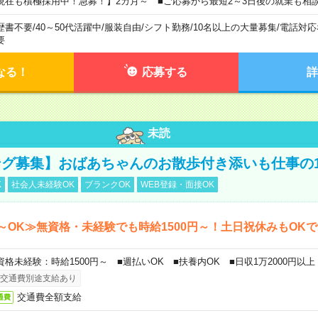
現在も積極採用中！急募！】2カ月～ ■ご応募から最短2～3日後の就業も相
歴書不要
/
40～50代活躍中
/
服装自由
/
シフト勤務
/
10名以上の大量募集
/
電話対応
要
なる！
応募する
詳
未読
グ募集】おばあちゃんのお散歩付き添いも仕事の
K
社会人未経験OK
ブランクOK
WEB登録・面接OK
～OK≫無資格・未経験でも時給1500円～！土日祝休みもOK
資格未経験：時給1500円～ ■週払いOK ■扶養内OK ■日収1万2000円以上
交通費別途支給あり
交通費全額支給
通費