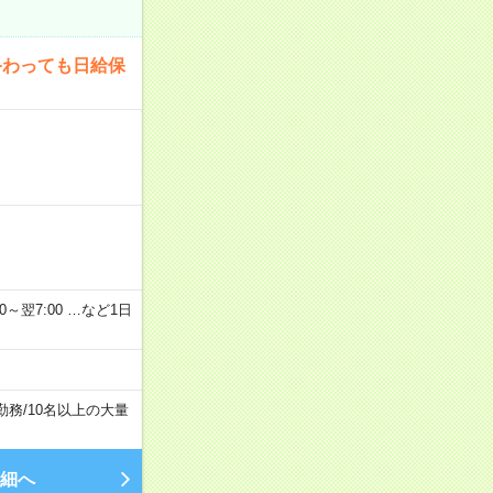
終わっても日給保
2：00～翌7:00 …など1日
勤務
/
10名以上の大量
細へ