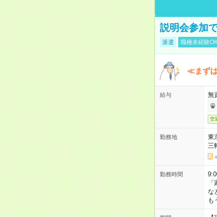
説明会参加で
派遣
職種未経験O
≪まずは
無
給与
交
東
勤務地
三
9:
勤務時間
「
な
も