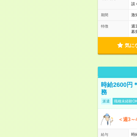
談
激
期間
週
特徴
募
気に
時給2600
務
派遣
職種未経験O
＜週3～
時給
給与