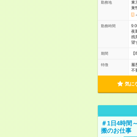
東
勤務地
巣
9:
勤務時間
夜
残
望
【
期間
履
特徴
不
気に
＃1日4時間
搬のお仕事