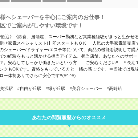
様へシェーバーを中心にご案内のお仕事！
区でご案内がしやすい環境です！
ンジ歓迎》《飲食、居酒屋、スーパー勤務など異業種経験がきっと生かせる!!
指せ家電スペシャリスト!】即スタートもＯＫ！ 人気の大手家電販売店
のシェーバー/ドライヤー/エステ等について、商品の機能を説明して購
での経験をもっと活かせる担当アイテム、担当店舗、あなたへのサポー
？。安心してしっかり働きたいという方……ご安心ください!! ＊長
ンクもOKです。資格をもっている方と一緒の感じです。⇒当社では現
ー体制ありでさらに安心です!!(#^.^#)
#奥沢駅 #自由が丘駅 #緑が丘駅 #美容シェーバー #高時給
あなたの閲覧履歴からのオススメ