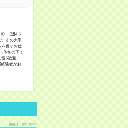
》《週4.5
で、あの大手
入を促すお仕
ト体制の下で
期で週5歓迎、
場経験者がお
掲載日：2026.08.07