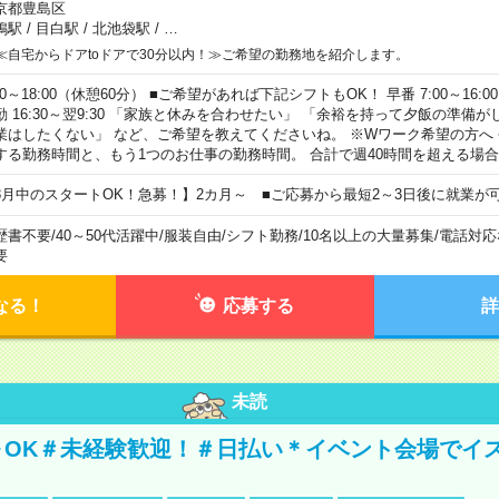
京都豊島区
鴨駅
/
目白駅
/
北池袋駅
/
…
≪自宅からドアtoドアで30分以内！≫ご希望の勤務地を紹介します。
00～18:00（休憩60分） ■ご希望があれば下記シフトもOK！ 早番 7:00～16:00 遅
勤 16:30～翌9:30 「家族と休みを合わせたい」 「余裕を持って夕飯の準備
業はしたくない」 など、ご希望を教えてくださいね。 ※Wワーク希望の方へ
する勤務時間と、もう1つのお仕事の勤務時間。 合計で週40時間を超える場
8月中のスタートOK！急募！】2カ月～ ■ご応募から最短2～3日後に就業が
歴書不要
/
40～50代活躍中
/
服装自由
/
シフト勤務
/
10名以上の大量募集
/
電話対応
要
なる！
応募する
詳
未読
～OK＃未経験歓迎！＃日払い＊イベント会場でイ