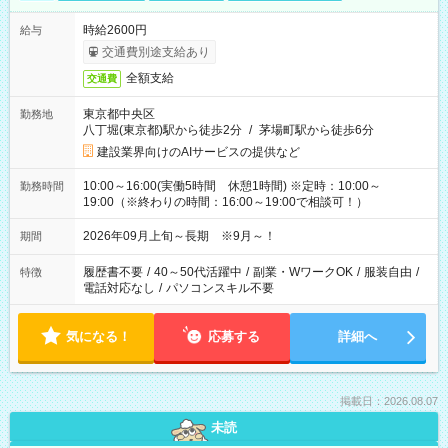
時給2600円
給与
交通費別途支給あり
全額支給
交通費
東京都中央区
勤務地
八丁堀(東京都)駅から徒歩2分
/
茅場町駅から徒歩6分
建設業界向けのAIサービスの提供など
10:00～16:00(実働5時間 休憩1時間) ※定時：10:00～
勤務時間
19:00（※終わりの時間：16:00～19:00で相談可！）
2026年09月上旬～長期 ※9月～！
期間
履歴書不要
/
40～50代活躍中
/
副業・WワークOK
/
服装自由
/
特徴
電話対応なし
/
パソコンスキル不要
気になる！
応募する
詳細へ
掲載日：2026.08.07
未読