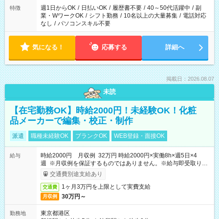
週1日からOK
/
日払いOK
/
履歴書不要
/
40～50代活躍中
/
副
特徴
業・WワークOK
/
シフト勤務
/
10名以上の大量募集
/
電話対応
なし
/
パソコンスキル不要
気になる！
応募する
詳細へ
掲載日：2026.08.07
未読
【在宅勤務OK】時給2000円！未経験OK！化粧
品メーカーで編集・校正・制作
派遣
職種未経験OK
ブランクOK
WEB登録・面接OK
時給2000円 月収例 32万円 時給2000円×実働8h×週5日×4
給与
週 ※月収例を保証するものではありません。※給与即受取りサ
ービス利用可（利用条件有）
交通費別途支給あり
1ヶ月3万円を上限として実費支給
交通費
30万円～
月収例
東京都港区
勤務地