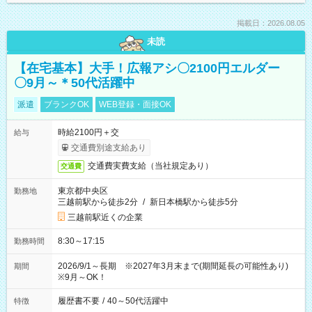
掲載日：2026.08.05
未読
【在宅基本】大手！広報アシ〇2100円エルダー
〇9月～＊50代活躍中
派遣
ブランクOK
WEB登録・面接OK
時給2100円＋交
給与
交通費別途支給あり
交通費実費支給（当社規定あり）
交通費
東京都中央区
勤務地
三越前駅から徒歩2分
/
新日本橋駅から徒歩5分
三越前駅近くの企業
8:30～17:15
勤務時間
2026/9/1～長期 ※2027年3月末まで(期間延長の可能性あり)
期間
※9月～OK！
履歴書不要
/
40～50代活躍中
特徴