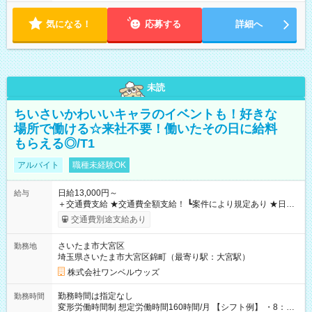
気になる！
応募する
詳細へ
未読
ちいさいかわいいキャラのイベントも！好きな
場所で働ける☆来社不要！働いたその日に給料
もらえる◎/T1
アルバイト
職種未経験OK
日給13,000円～
給与
＋交通費支給 ★交通費全額支給！ ┗案件により規定あり ★日払
いOK！（規定あり） ┗働いたその日に現金GET♪ お仕事後はコ
交通費別途支給あり
ンビニATMから 日払い分を引き落とせます！ 【試用期間】試
用期間なし
さいたま市大宮区
勤務地
埼玉県さいたま市大宮区錦町（最寄り駅：大宮駅）
株式会社ワンベルウッズ
勤務時間は指定なし
勤務時間
変形労働時間制 想定労働時間160時間/月 【シフト例】 ・8：00