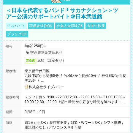
＜日本を代表するバンド＊サカナクション＞ツ
アー公演のサポートバイト＠日本武道館
アルバイト
職種未経験OK
社会人未経験OK
大学生歓迎
ブランクOK
時給1250円～
給与
交通費別途支給あり
支給（規定有り）
交通費
東京都千代田区
勤務地
九段下駅から徒歩5分
/
竹橋駅から徒歩10分
/
神保町駅から徒
歩15分
/
…
株式会社ライブパワー
＜シフト例＞ 9:00～22:30 12:30～22:00 15:30～21:00 12:30～
勤務時間
19:00 12:30～22:00 上記の時間から好きな時間を選べます！ ※
時間は変更となる可能性があります
9月8日・9日
期間
週1日からOK
/
履歴書不要
/
副業・WワークOK
/
シフト勤務
/
特徴
電話対応なし
/
パソコンスキル不要