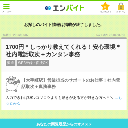
0
メニュー
気になる！
ログイン
お探しのバイト情報は掲載が終了しました。
掲載日 :2026
/
07
/
07
No.TMPE26-0468756
1700円＊しっかり教えてくれる！安心環境＊
社内電話取次＋カンタン事務
派遣
WEB登録・面接OK
【大手町駅】営業担当のサポートのお仕事！社内電
話取次＋庶務事務
入力できればOK○コツコツよりも動きがある方が好きな方へ＊＼
...も
っとみる
あなたの閲覧履歴からのオススメ