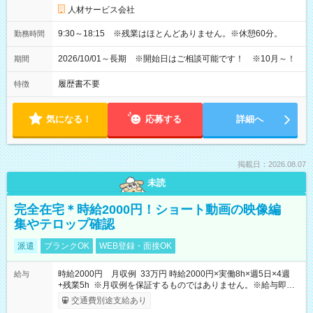
人材サービス会社
9:30～18:15 ※残業はほとんどありません。※休憩60分。
勤務時間
2026/10/01～長期 ※開始日はご相談可能です！ ※10月～！
期間
履歴書不要
特徴
気になる！
応募する
詳細へ
掲載日：2026.08.07
未読
完全在宅＊時給2000円！ショート動画の映像編
集やテロップ確認
派遣
ブランクOK
WEB登録・面接OK
時給2000円 月収例 33万円 時給2000円×実働8h×週5日×4週
給与
+残業5h ※月収例を保証するものではありません。※給与即受
取りサービス利用可（利用条件有）
交通費別途支給あり