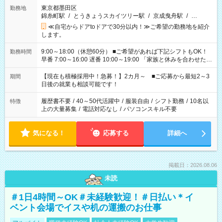
東京都墨田区
勤務地
錦糸町駅
/
とうきょうスカイツリー駅
/
京成曳舟駅
/
…
≪自宅からドアtoドアで30分以内！≫ご希望の勤務地を紹介
します。
9:00～18:00（休憩60分） ■ご希望があれば下記シフトもOK！
勤務時間
早番 7:00～16:00 遅番 10:00～19:00 「家族と休みを合わせた
い」 「余裕を持って夕飯の準備がしたい」 「できれば残業はし
たくない」 など、ご希望を教えてくださいね。 ※Wワーク希望
【現在も積極採用中！急募！】2カ月～ ■ご応募から最短2～3
期間
の方へ 今ご覧のお仕事で希望する勤務時間と、もう1つのお仕事
日後の就業も相談可能です！
の勤務時間。 合計で週40時間を超える場合は応募できません。
履歴書不要
/
40～50代活躍中
/
服装自由
/
シフト勤務
/
10名以
特徴
上の大量募集
/
電話対応なし
/
パソコンスキル不要
気になる！
応募する
詳細へ
掲載日：2026.08.06
未読
＃1日4時間～OK＃未経験歓迎！＃日払い＊イ
ベント会場でイスや机の運搬のお仕事