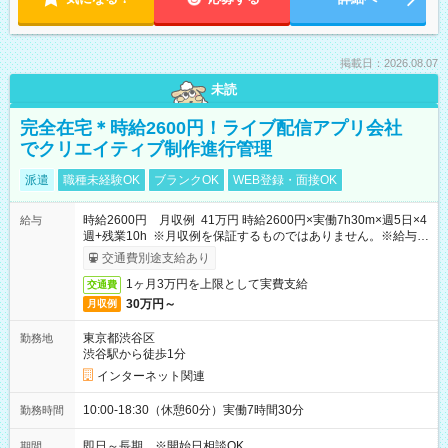
掲載日：2026.08.07
未読
完全在宅＊時給2600円！ライブ配信アプリ会社
でクリエイティブ制作進行管理
派遣
職種未経験OK
ブランクOK
WEB登録・面接OK
時給2600円 月収例 41万円 時給2600円×実働7h30m×週5日×4
給与
週+残業10h ※月収例を保証するものではありません。※給与即
受取りサービス利用可（利用条件有）
交通費別途支給あり
1ヶ月3万円を上限として実費支給
交通費
30万円～
月収例
東京都渋谷区
勤務地
渋谷駅から徒歩1分
インターネット関連
10:00-18:30（休憩60分）実働7時間30分
勤務時間
即日～長期 ※開始日相談OK
期間