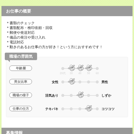
お仕事の概要
＊書類のチェック
＊書類配布・検印依頼・回収
＊郵便や発送対応
＊備品の発注や受け入れ
＊電話対応
＊動きのあるお仕事の方が好き！という方におすすめです！
職場の雰囲気
年齢層
20代
30
40
50
60
男女比率
女性
男性
職場の様子
活気あり
しずか
仕事の仕方
テキパキ
コツコツ
募集情報