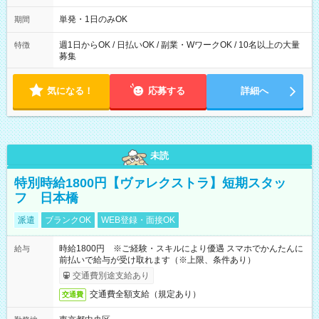
～21：00
単発・1日のみOK
期間
週1日からOK / 日払いOK / 副業・WワークOK / 10名以上の大量
特徴
募集
気になる！
応募する
詳細へ
未読
特別時給1800円【ヴァレクストラ】短期スタッ
フ 日本橋
派遣
ブランクOK
WEB登録・面接OK
時給1800円 ※ご経験・スキルにより優遇 スマホでかんたんに
給与
前払いで給与が受け取れます（※上限、条件あり）
交通費別途支給あり
交通費全額支給（規定あり）
交通費