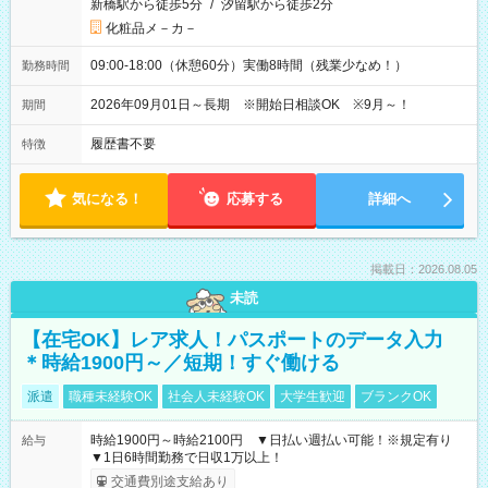
新橋駅から徒歩5分
/
汐留駅から徒歩2分
化粧品メ－カ－
09:00-18:00（休憩60分）実働8時間（残業少なめ！）
勤務時間
2026年09月01日～長期 ※開始日相談OK ※9月～！
期間
履歴書不要
特徴
気になる！
応募する
詳細へ
掲載日：2026.08.05
未読
【在宅OK】レア求人！パスポートのデータ入力
＊時給1900円～／短期！すぐ働ける
派遣
職種未経験OK
社会人未経験OK
大学生歓迎
ブランクOK
時給1900円～時給2100円 ▼日払い週払い可能！※規定有り
給与
▼1日6時間勤務で日収1万以上！
交通費別途支給あり