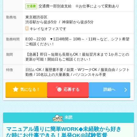
交通費一部別途支給 ※お仕事によって変動あり
交通費
東京都渋谷区
勤務地
渋谷駅から徒歩5分
/
神泉駅から徒歩5分
キレイなオフィスです
8:00～22:00 ▼1日4時間～ 10時～・11時～など、シフト希望
勤務時間
ご相談ください！
【急募】即日～短期も長期もOK！最短翌月末まで 1か月ごとの
期間
更新が可能！開始日もご相談ください！
日払いOK
/
履歴書不要
/
副業・WワークOK
/
服装自由
/
シフト
特徴
勤務
/
10名以上の大量募集
/
パソコンスキル不要
気になる！
応募する
詳細へ
未読
マニュアル通りに簡単WORK◆未経験から好き
な時にお仕事できる！単発OK◎試験監督