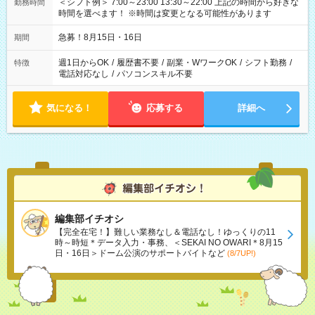
＜シフト例＞ 7:00～23:00 13:30～22:00 上記の時間から好きな
勤務時間
時間を選べます！ ※時間は変更となる可能性があります
急募！8月15日・16日
期間
週1日からOK
/
履歴書不要
/
副業・WワークOK
/
シフト勤務
/
特徴
電話対応なし
/
パソコンスキル不要
気になる！
応募する
詳細へ
編集部イチオシ
【完全在宅！】難しい業務なし＆電話なし！ゆっくりの11
時～時短＊データ入力・事務、＜SEKAI NO OWARI＊8月15
日・16日＞ドーム公演のサポートバイトなど
(8/7UP!)