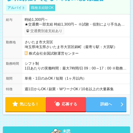
アルバイト
職種未経験OK
時給1,300円～
給与
★交通費一部支給 時給1,300円～ ※試験・役割により手当あり
※勤務回数により昇給あり 【即給（前払い）オプションあ
交通費別途支給あり
り！】 希望される場合、勤務から1週間ほどで給与の一部を受け
取れます。 ※手数料418円がかかります。 【過去試験日の収入
さいたま市大宮区
勤務地
例】 ・河合塾模擬試験 8:30～17:30（休憩1時間） 時給1,300円
埼玉県埼玉県さいたま市大宮区錦町（最寄り駅：大宮駅）
×8時間＝日収10,400円＋交通費 ※当日の役割により時給＋100
円の場合あり ・国家試験 7:00～13:30（休憩なし） 時給1,300
株式会社全国試験運営センター
円（役割手当＋100円）×6時間＝日収8,400円＋交通費 【試用期
間】試用期間なし
シフト制
勤務時間
1日あたりの実働時間：最大7時間/日 09：00～17：00 ※勤務時
間は 試験により異なります。
単発・1日のみOK / 短期（1ヶ月以内）
期間
週1日からOK / 副業・WワークOK / 10名以上の大量募集
特徴
気になる！
応募する
詳細へ
未読