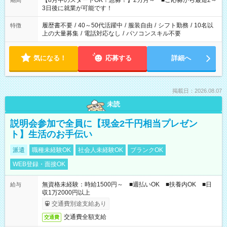
【8月中のスタートOK！急募！】2カ月～ ■ご応募から最短2～
期間
ね。 ※Wワーク希望の方へ 今ご覧のお仕事で希望する勤務時間
3日後に就業が可能です！
と、もう1つのお仕事の勤務時間。 合計で週40時間を超える場
合は応募できません。
履歴書不要
/
40～50代活躍中
/
服装自由
/
シフト勤務
/
10名以
特徴
上の大量募集
/
電話対応なし
/
パソコンスキル不要
気になる！
応募する
詳細へ
掲載日：2026.08.07
未読
説明会参加で全員に【現金2千円相当プレゼン
ト】生活のお手伝い
派遣
職種未経験OK
社会人未経験OK
ブランクOK
WEB登録・面接OK
無資格未経験：時給1500円～ ■週払いOK ■扶養内OK ■日
給与
収1万2000円以上
交通費別途支給あり
交通費全額支給
交通費