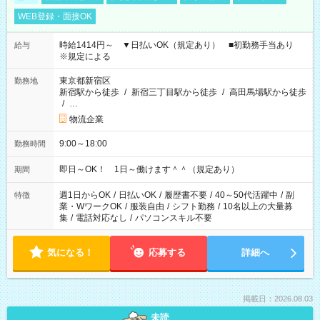
WEB登録・面接OK
時給1414円～ ▼日払いOK（規定あり） ■初勤務手当あり
給与
※規定による
東京都新宿区
勤務地
新宿駅から徒歩
/
新宿三丁目駅から徒歩
/
高田馬場駅から徒歩
/
…
物流企業
9:00～18:00
勤務時間
即日～OK！ 1日～働けます＾＾（規定あり）
期間
週1日からOK
/
日払いOK
/
履歴書不要
/
40～50代活躍中
/
副
特徴
業・WワークOK
/
服装自由
/
シフト勤務
/
10名以上の大量募
集
/
電話対応なし
/
パソコンスキル不要
気になる！
応募する
詳細へ
掲載日：2026.08.03
未読