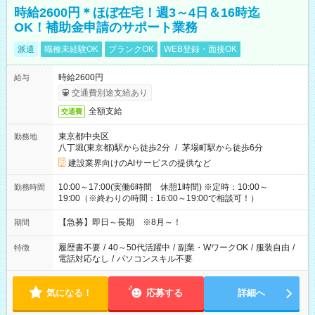
時給2600円＊ほぼ在宅！週3～4日＆16時迄
OK！補助金申請のサポート業務
派遣
職種未経験OK
ブランクOK
WEB登録・面接OK
時給2600円
給与
交通費別途支給あり
全額支給
交通費
東京都中央区
勤務地
八丁堀(東京都)駅から徒歩2分
/
茅場町駅から徒歩6分
建設業界向けのAIサービスの提供など
10:00～17:00(実働6時間 休憩1時間) ※定時：10:00～
勤務時間
19:00（※終わりの時間：16:00～19:00で相談可！）
【急募】即日～長期 ※8月～！
期間
履歴書不要
/
40～50代活躍中
/
副業・WワークOK
/
服装自由
/
特徴
電話対応なし
/
パソコンスキル不要
気になる！
応募する
詳細へ