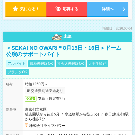
気になる！
応募する
詳細へ
掲載日：2026.08.04
未読
＜SEKAI NO OWARI＊8月15日・16日＞ドーム
公演のサポートバイト
アルバイト
職種未経験OK
社会人未経験OK
大学生歓迎
ブランクOK
時給1250円～
給与
交通費別途支給あり
支給（規定有り）
交通費
東京都文京区
勤務地
後楽園駅から徒歩5分
/
水道橋駅から徒歩5分
/
春日(東京都)駅
から徒歩7分
株式会社ライブパワー