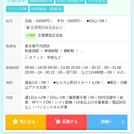
アルバイト
職種未経験OK
社会人未経験OK
大学生歓迎
ブランクOK
WEB登録・面接OK
日給：10000円～ 半日：5000円～ ■日払いOK！
給与
交通費別途支給あり
交通費規定支給
交通費
東京都千代田区
勤務地
秋葉原駅
/
神保町駅
/
麹町駅
/
…
オフィス・学校など
09:00～18:00 09:00～13:00 20:00～24：00 22：00～31:00
勤務時間
20:00～24：00 22：00～翌7:00 …など1日4時間～OK！ その他
シフトもございます！ お気軽にご相談ください！
激短1日～OK！ ■もちろん即日スタートもOK！ ■曜日・日数
期間
はアナタ次第！
週1日からOK
/
日払いOK
/
履歴書不要
/
40～50代活躍中
/
副
特徴
業・WワークOK
/
シフト勤務
/
10名以上の大量募集
/
電話対応
なし
/
パソコンスキル不要
気になる！
応募する
詳細へ