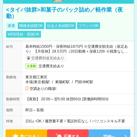
<タイパ抜群>和菓子のパック詰め／軽作業（夜
勤）
派遣
職種未経験OK
社会人未経験OK
ブランクOK
WEB登録・面接OK
基本時給1500円・深夜時給1875円 ※交通費全額支給（規定あ
給与
り） 【月収例】28.5万円（20日勤務＋深夜120h ※残業なしの場
合）
交通費別途支給あり
交通費支給あり
交通費
東京都江東区
勤務地
木場(東京都)駅
/
東陽町駅
/
門前仲町駅
空調ありの職場!
【夜勤】 20:00～翌5:00 休憩60分 [実働]8時間00分
勤務時間
即日～長期
期間
日払いOK
/
履歴書不要
/
電話対応なし
/
パソコンスキル不要
特徴
気になる！
応募する
詳細へ