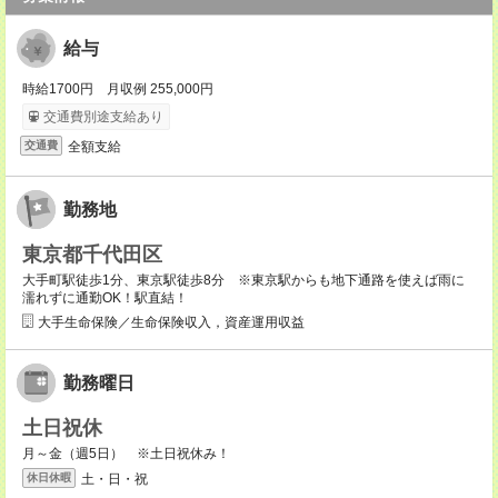
給与
時給1700円 月収例 255,000円
交通費別途支給あり
全額支給
交通費
勤務地
東京都千代田区
大手町駅徒歩1分、東京駅徒歩8分 ※東京駅からも地下通路を使えば雨に
濡れずに通勤OK！駅直結！
大手生命保険／生命保険収入，資産運用収益
勤務曜日
土日祝休
月～金（週5日） ※土日祝休み！
土・日・祝
休日休暇