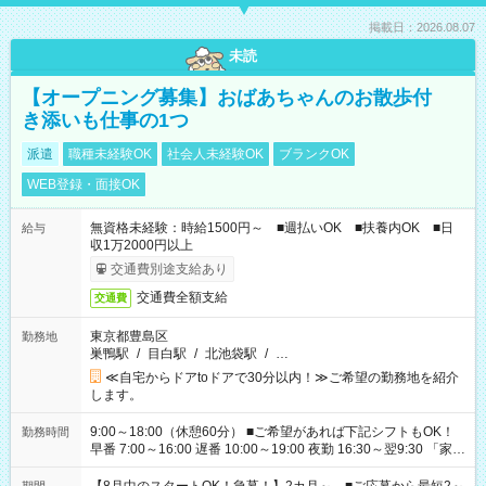
掲載日：2026.08.07
未読
【オープニング募集】おばあちゃんのお散歩付
き添いも仕事の1つ
派遣
職種未経験OK
社会人未経験OK
ブランクOK
WEB登録・面接OK
無資格未経験：時給1500円～ ■週払いOK ■扶養内OK ■日
給与
収1万2000円以上
交通費別途支給あり
交通費全額支給
交通費
東京都豊島区
勤務地
巣鴨駅
/
目白駅
/
北池袋駅
/
…
≪自宅からドアtoドアで30分以内！≫ご希望の勤務地を紹介
します。
9:00～18:00（休憩60分） ■ご希望があれば下記シフトもOK！
勤務時間
早番 7:00～16:00 遅番 10:00～19:00 夜勤 16:30～翌9:30 「家族
と休みを合わせたい」 「余裕を持って夕飯の準備がしたい」
「できれば残業はしたくない」 など、ご希望を教えてください