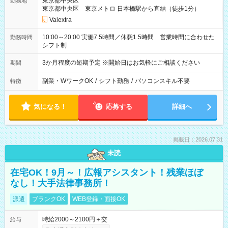
東京都中央区
勤務地
東京都中央区 東京メトロ 日本橋駅から直結（徒歩1分）
Valextra
10:00～20:00 実働7.5時間／休憩1.5時間 営業時間に合わせた
勤務時間
シフト制
3か月程度の短期予定 ※開始日はお気軽にご相談ください
期間
副業・WワークOK
/
シフト勤務
/
パソコンスキル不要
特徴
気になる！
応募する
詳細へ
掲載日：2026.07.31
未読
在宅OK！9月～！広報アシスタント！残業ほぼ
なし！大手法律事務所！
派遣
ブランクOK
WEB登録・面接OK
時給2000～2100円＋交
給与