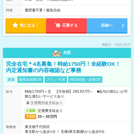
履歴書不要
/
服装自由
特徴
気になる！
応募する
詳細へ
掲載日：2026.08.07
未読
完全在宅＊4名募集！時給1750円！未経験OK！
内定通知書の内容確認など事務
派遣
職種未経験OK
ブランクOK
WEB登録・面接OK
時給1750円＋交 【月収例】290,937円～ ■給与の前払いが可
給与
能な速払いサービスあり
交通費別途支給あり
交通費支給あり
交通費
25～30万円
月収例
東京都千代田区
勤務地
東京駅から徒歩1分
/
京橋(東京都)駅から徒歩5分