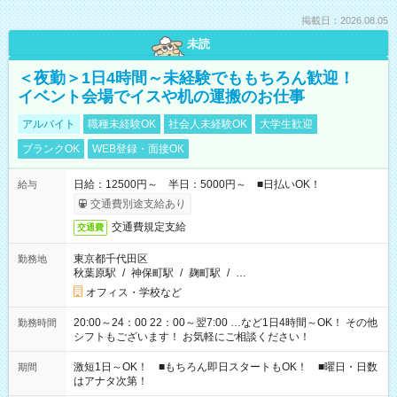
掲載日：2026.08.05
未読
＜夜勤＞1日4時間～未経験でももちろん歓迎！
イベント会場でイスや机の運搬のお仕事
アルバイト
職種未経験OK
社会人未経験OK
大学生歓迎
ブランクOK
WEB登録・面接OK
日給：12500円～ 半日：5000円～ ■日払いOK！
給与
交通費別途支給あり
交通費規定支給
交通費
東京都千代田区
勤務地
秋葉原駅
/
神保町駅
/
麹町駅
/
…
オフィス・学校など
20:00～24：00 22：00～翌7:00 …など1日4時間～OK！ その他
勤務時間
シフトもございます！ お気軽にご相談ください！
激短1日～OK！ ■もちろん即日スタートもOK！ ■曜日・日数
期間
はアナタ次第！