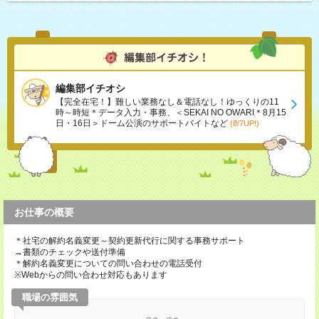
編集部イチオシ
【完全在宅！】難しい業務なし＆電話なし！ゆっくりの11
時～時短＊データ入力・事務、＜SEKAI NO OWARI＊8月15
日・16日＞ドーム公演のサポートバイトなど
(8/7UP!)
お仕事の概要
＊社宅の解約名義変更～契約更新代行に関する事務サポート
→書類のチェックや送付準備
＊解約名義変更についての問い合わせの電話受付
※Webからの問い合わせ対応もあります
職場の雰囲気