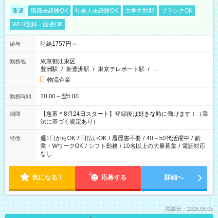
派遣
職種未経験OK
社会人未経験OK
大学生歓迎
ブランクOK
WEB登録・面接OK
時給1757円～
給与
東京都江東区
勤務地
豊洲駅
/
新豊洲駅
/
東京テレポート駅
/
…
物流企業
20:00～翌5:00
勤務時間
【急募＊8月24日スタート】登録後は好きな時に働けます！（業
期間
法に基づく規定あり）
週1日からOK
/
日払いOK
/
履歴書不要
/
40～50代活躍中
/
副
特徴
業・WワークOK
/
シフト勤務
/
10名以上の大量募集
/
電話対応
なし
気になる！
応募する
詳細へ
掲載日：2026.08.05