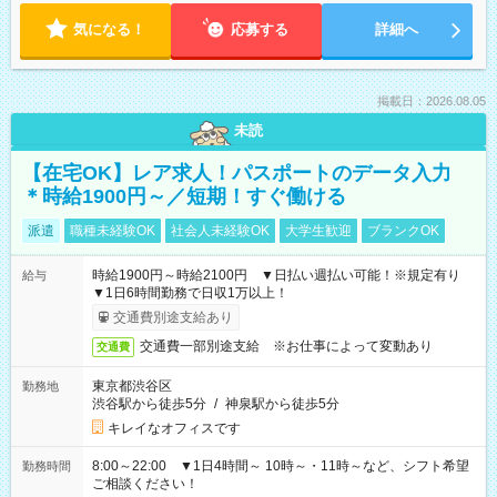
気になる！
応募する
詳細へ
掲載日：2026.08.05
未読
【在宅OK】レア求人！パスポートのデータ入力
＊時給1900円～／短期！すぐ働ける
派遣
職種未経験OK
社会人未経験OK
大学生歓迎
ブランクOK
時給1900円～時給2100円 ▼日払い週払い可能！※規定有り
給与
▼1日6時間勤務で日収1万以上！
交通費別途支給あり
交通費一部別途支給 ※お仕事によって変動あり
交通費
東京都渋谷区
勤務地
渋谷駅から徒歩5分
/
神泉駅から徒歩5分
キレイなオフィスです
8:00～22:00 ▼1日4時間～ 10時～・11時～など、シフト希望
勤務時間
ご相談ください！