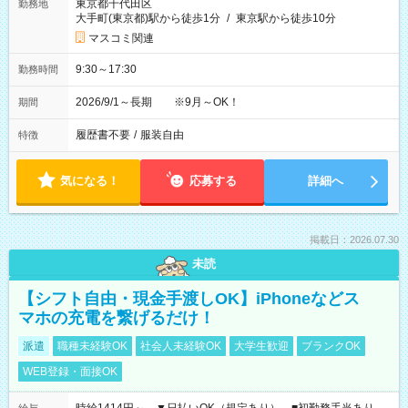
東京都千代田区
勤務地
大手町(東京都)駅から徒歩1分
/
東京駅から徒歩10分
マスコミ関連
9:30～17:30
勤務時間
2026/9/1～長期 ※9月～OK！
期間
履歴書不要
/
服装自由
特徴
気になる！
応募する
詳細へ
掲載日：2026.07.30
未読
【シフト自由・現金手渡しOK】iPhoneなどス
マホの充電を繋げるだけ！
派遣
職種未経験OK
社会人未経験OK
大学生歓迎
ブランクOK
WEB登録・面接OK