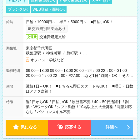
アルバイト
職種未経験OK
社会人未経験OK
大学生歓迎
ブランクOK
WEB登録・面接OK
日給：10000円～ 半日：5000円～ ■日払いOK！
給与
交通費別途支給あり
交通費規定支給
交通費
東京都千代田区
勤務地
秋葉原駅
/
神保町駅
/
麹町駅
/
…
オフィス・学校など
09:00～18:00 09:00～13:00 20:00～24：00 22：00～31:00
勤務時間
20:00～24：00 22：00～翌7:00 …など1日4時間～OK！ その他
シフトもございます！ お気軽にご相談ください！
激短1日～OK！ ■もちろん即日スタートもOK！ ■曜日・日数
期間
はアナタ次第！
週1日からOK
/
日払いOK
/
履歴書不要
/
40～50代活躍中
/
副
特徴
業・WワークOK
/
シフト勤務
/
10名以上の大量募集
/
電話対応
なし
/
パソコンスキル不要
気になる！
応募する
詳細へ