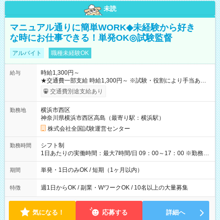
未読
マニュアル通りに簡単WORK◆未経験から好き
な時にお仕事できる！単発OK◎試験監督
アルバイト
職種未経験OK
時給1,300円～
給与
★交通費一部支給 時給1,300円～ ※試験・役割により手当あり
※勤務回数により昇給あり 【即給（前払い）オプションあ
交通費別途支給あり
り！】 希望される場合、勤務から1週間ほどで給与の一部を受け
取れます。 ※手数料418円がかかります。 【過去試験日の収入
横浜市西区
勤務地
例】 ・河合塾模擬試験 8:30～17:30（休憩1時間） 時給1,300円
神奈川県横浜市西区高島（最寄り駅：横浜駅）
×8時間＝日収10,400円＋交通費 ※当日の役割により時給＋100
円の場合あり ・国家試験 7:00～13:30（休憩なし） 時給1,300
株式会社全国試験運営センター
円（役割手当＋100円）×6時間＝日収8,400円＋交通費 【試用期
間】試用期間なし
シフト制
勤務時間
1日あたりの実働時間：最大7時間/日 09：00～17：00 ※勤務時
間は 試験により異なります。
単発・1日のみOK / 短期（1ヶ月以内）
期間
週1日からOK / 副業・WワークOK / 10名以上の大量募集
特徴
気になる！
応募する
詳細へ