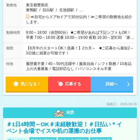
東京都豊島区
勤務地
巣鴨駅
/
目白駅
/
北池袋駅
/
…
≪自宅からドアtoドアで30分以内！≫ご希望の勤務地を紹介
します。
9:00～18:00（休憩60分） ■ご希望があれば下記シフトもOK！
勤務時間
早番 7:00～16:00 遅番 10:00～19:00 夜勤 16:30～翌9:30 「家族
と休みを合わせたい」 「余裕を持って夕飯の準備がしたい」
「できれば残業はしたくない」 など、ご希望を教えてください
【8月中のスタートOK！急募！】2カ月～ ■ご応募から最短2～
期間
ね。 ※Wワーク希望の方へ 今ご覧のお仕事で希望する勤務時間
3日後に就業が可能です！
と、もう1つのお仕事の勤務時間。 合計で週40時間を超える場
合は応募できません。
履歴書不要
/
40～50代活躍中
/
服装自由
/
シフト勤務
/
10名以
特徴
上の大量募集
/
電話対応なし
/
パソコンスキル不要
気になる！
応募する
詳細へ
掲載日：2026.08.06
未読
＃1日4時間～OK＃未経験歓迎！＃日払い＊イ
ベント会場でイスや机の運搬のお仕事