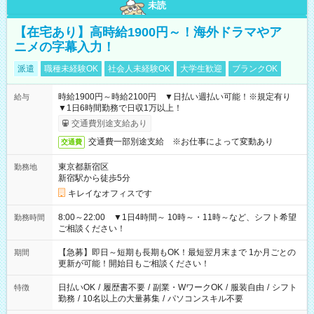
未読
【在宅あり】高時給1900円～！海外ドラマやア
ニメの字幕入力！
派遣
職種未経験OK
社会人未経験OK
大学生歓迎
ブランクOK
時給1900円～時給2100円 ▼日払い週払い可能！※規定有り
給与
▼1日6時間勤務で日収1万以上！
交通費別途支給あり
交通費一部別途支給 ※お仕事によって変動あり
交通費
東京都新宿区
勤務地
新宿駅から徒歩5分
キレイなオフィスです
8:00～22:00 ▼1日4時間～ 10時～・11時～など、シフト希望
勤務時間
ご相談ください！
【急募】即日～短期も長期もOK！最短翌月末まで 1か月ごとの
期間
更新が可能！開始日もご相談ください！
日払いOK
/
履歴書不要
/
副業・WワークOK
/
服装自由
/
シフト
特徴
勤務
/
10名以上の大量募集
/
パソコンスキル不要