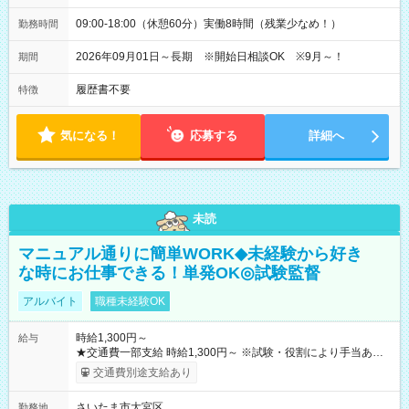
09:00-18:00（休憩60分）実働8時間（残業少なめ！）
勤務時間
2026年09月01日～長期 ※開始日相談OK ※9月～！
期間
履歴書不要
特徴
気になる！
応募する
詳細へ
未読
マニュアル通りに簡単WORK◆未経験から好き
な時にお仕事できる！単発OK◎試験監督
アルバイト
職種未経験OK
時給1,300円～
給与
★交通費一部支給 時給1,300円～ ※試験・役割により手当あり
※勤務回数により昇給あり 【即給（前払い）オプションあ
交通費別途支給あり
り！】 希望される場合、勤務から1週間ほどで給与の一部を受け
取れます。 ※手数料418円がかかります。 【過去試験日の収入
さいたま市大宮区
勤務地