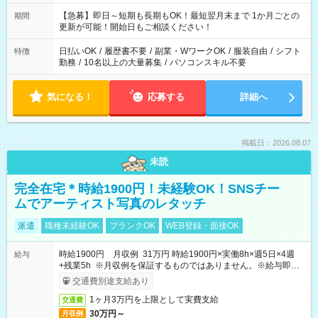
【急募】即日～短期も長期もOK！最短翌月末まで 1か月ごとの
期間
更新が可能！開始日もご相談ください！
日払いOK
/
履歴書不要
/
副業・WワークOK
/
服装自由
/
シフト
特徴
勤務
/
10名以上の大量募集
/
パソコンスキル不要
気になる！
応募する
詳細へ
掲載日：2026.08.07
未読
完全在宅＊時給1900円！未経験OK！SNSチー
ムでアーティスト写真のレタッチ
派遣
職種未経験OK
ブランクOK
WEB登録・面接OK
時給1900円 月収例 31万円 時給1900円×実働8h×週5日×4週
給与
+残業5h ※月収例を保証するものではありません。※給与即受
取りサービス利用可（利用条件有）
交通費別途支給あり
1ヶ月3万円を上限として実費支給
交通費
30万円～
月収例