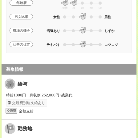
年齢層
20代
30
40
50
60
男女比率
女性
男性
職場の様子
活気あり
しずか
仕事の仕方
テキパキ
コツコツ
募集情報
給与
時給1800円 月収例 252,000円+残業代
交通費別途支給あり
全額支給
交通費
勤務地