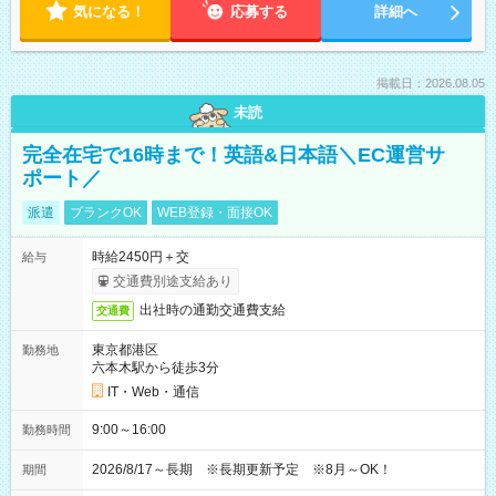
気になる！
応募する
詳細へ
掲載日：2026.08.05
未読
完全在宅で16時まで！英語&日本語＼EC運営サ
ポート／
派遣
ブランクOK
WEB登録・面接OK
時給2450円＋交
給与
交通費別途支給あり
出社時の通勤交通費支給
交通費
東京都港区
勤務地
六本木駅から徒歩3分
IT・Web・通信
9:00～16:00
勤務時間
2026/8/17～長期 ※長期更新予定 ※8月～OK！
期間