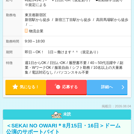
時給1414円～ ▼日払いOK（規定あり） ■初勤務手当あり
給与
※規定による
東京都新宿区
勤務地
新宿駅から徒歩
/
新宿三丁目駅から徒歩
/
高田馬場駅から徒歩
/
…
物流企業
9:00～18:00
勤務時間
即日～OK！ 1日～働けます＾＾（規定あり）
期間
週1日からOK
/
日払いOK
/
履歴書不要
/
40～50代活躍中
/
副
特徴
業・WワークOK
/
服装自由
/
シフト勤務
/
10名以上の大量募
集
/
電話対応なし
/
パソコンスキル不要
気になる！
応募する
詳細へ
掲載日：2026.08.04
未読
＜SEKAI NO OWARI＊8月15日・16日＞ドーム
公演のサポートバイト