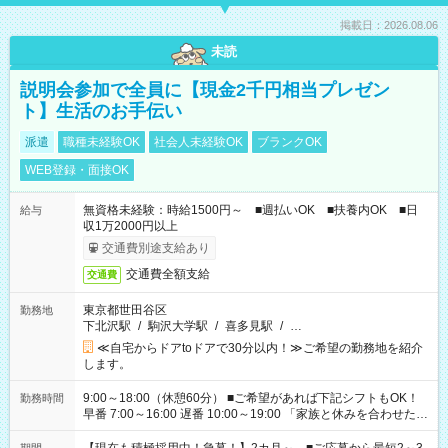
掲載日：2026.08.06
未読
説明会参加で全員に【現金2千円相当プレゼン
ト】生活のお手伝い
派遣
職種未経験OK
社会人未経験OK
ブランクOK
WEB登録・面接OK
無資格未経験：時給1500円～ ■週払いOK ■扶養内OK ■日
給与
収1万2000円以上
交通費別途支給あり
交通費全額支給
交通費
東京都世田谷区
勤務地
下北沢駅
/
駒沢大学駅
/
喜多見駅
/
…
≪自宅からドアtoドアで30分以内！≫ご希望の勤務地を紹介
します。
9:00～18:00（休憩60分） ■ご希望があれば下記シフトもOK！
勤務時間
早番 7:00～16:00 遅番 10:00～19:00 「家族と休みを合わせた
い」 「余裕を持って夕飯の準備がしたい」 「できれば残業はし
たくない」 など、ご希望を教えてくださいね。 ※Wワーク希望