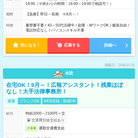
19:00（※終わりの時間：16:00～19:00で相談可！）
【急募】即日～長期 ※8月～！
期間
履歴書不要
/
40～50代活躍中
/
副業・WワークOK
/
服装自由
/
特徴
電話対応なし
/
パソコンスキル不要
気になる！
応募する
詳細へ
掲載日：2026.07.31
未読
在宅OK！9月～！広報アシスタント！残業ほぼ
なし！大手法律事務所！
派遣
ブランクOK
WEB登録・面接OK
時給2000～2100円＋交
給与
交通費別途支給あり
通勤交通費支給
交通費