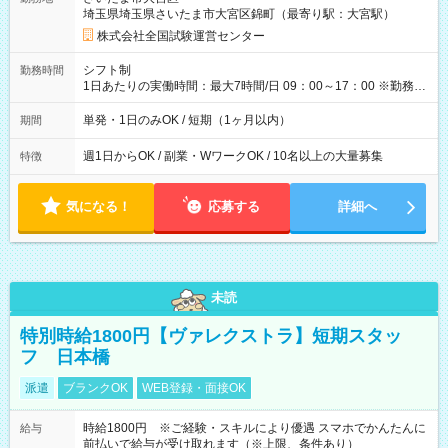
例】 ・河合塾模擬試験 8:30～17:30（休憩1時間） 時給1,300円
埼玉県埼玉県さいたま市大宮区錦町（最寄り駅：大宮駅）
×8時間＝日収10,400円＋交通費 ※当日の役割により時給＋100
円の場合あり ・国家試験 7:00～13:30（休憩なし） 時給1,300
株式会社全国試験運営センター
円（役割手当＋100円）×6時間＝日収8,400円＋交通費 【試用期
間】試用期間なし
シフト制
勤務時間
1日あたりの実働時間：最大7時間/日 09：00～17：00 ※勤務時
間は 試験により異なります。
単発・1日のみOK / 短期（1ヶ月以内）
期間
週1日からOK / 副業・WワークOK / 10名以上の大量募集
特徴
気になる！
応募する
詳細へ
未読
特別時給1800円【ヴァレクストラ】短期スタッ
フ 日本橋
派遣
ブランクOK
WEB登録・面接OK
時給1800円 ※ご経験・スキルにより優遇 スマホでかんたんに
給与
前払いで給与が受け取れます（※上限、条件あり）