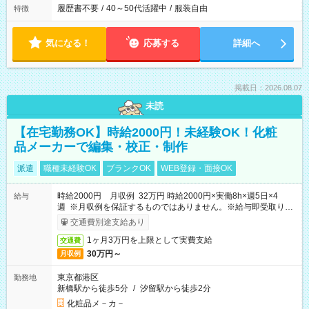
履歴書不要
/
40～50代活躍中
/
服装自由
特徴
気になる！
応募する
詳細へ
掲載日：2026.08.07
未読
【在宅勤務OK】時給2000円！未経験OK！化粧
品メーカーで編集・校正・制作
派遣
職種未経験OK
ブランクOK
WEB登録・面接OK
時給2000円 月収例 32万円 時給2000円×実働8h×週5日×4
給与
週 ※月収例を保証するものではありません。※給与即受取りサ
ービス利用可（利用条件有）
交通費別途支給あり
1ヶ月3万円を上限として実費支給
交通費
30万円～
月収例
東京都港区
勤務地
新橋駅から徒歩5分
/
汐留駅から徒歩2分
化粧品メ－カ－