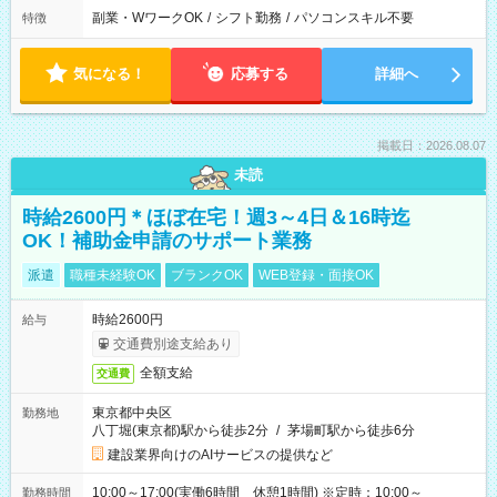
副業・WワークOK
/
シフト勤務
/
パソコンスキル不要
特徴
気になる！
応募する
詳細へ
掲載日：2026.08.07
未読
時給2600円＊ほぼ在宅！週3～4日＆16時迄
OK！補助金申請のサポート業務
派遣
職種未経験OK
ブランクOK
WEB登録・面接OK
時給2600円
給与
交通費別途支給あり
全額支給
交通費
東京都中央区
勤務地
八丁堀(東京都)駅から徒歩2分
/
茅場町駅から徒歩6分
建設業界向けのAIサービスの提供など
10:00～17:00(実働6時間 休憩1時間) ※定時：10:00～
勤務時間