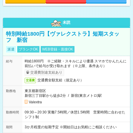
未読
特別時給1800円【ヴァレクストラ】短期スタッ
フ 新宿
派遣
ブランクOK
WEB登録・面接OK
時給1800円 ※ご経験・スキルにより優遇 スマホでかんたんに
給与
前払いで給与が受け取れます（※上限、条件あり）
交通費別途支給あり
交通費全額支給（規定あり）
交通費
東京都新宿区
勤務地
新宿三丁目駅から徒歩2分
/
新宿(東京メトロ)駅
Valextra
09:30～20:30 実働7.5時間／休憩1.5時間 営業時間に合わせた
勤務時間
シフト制
3か月程度の短期予定 ※開始日はお気軽にご相談ください
期間