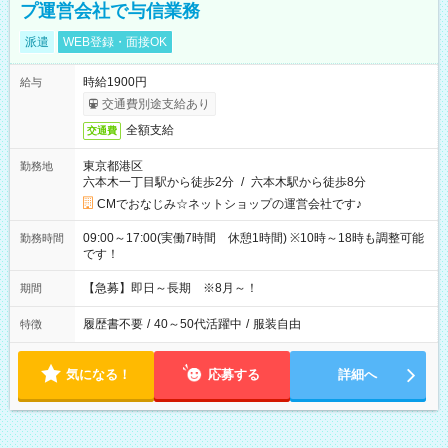
プ運営会社で与信業務
派遣
WEB登録・面接OK
時給1900円
給与
交通費別途支給あり
全額支給
交通費
東京都港区
勤務地
六本木一丁目駅から徒歩2分
/
六本木駅から徒歩8分
CMでおなじみ☆ネットショップの運営会社です♪
09:00～17:00(実働7時間 休憩1時間) ※10時～18時も調整可能
勤務時間
です！
【急募】即日～長期 ※8月～！
期間
履歴書不要
/
40～50代活躍中
/
服装自由
特徴
気になる！
応募する
詳細へ