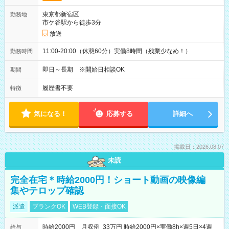
東京都新宿区
勤務地
市ケ谷駅から徒歩3分
放送
11:00-20:00（休憩60分）実働8時間（残業少なめ！）
勤務時間
即日～長期 ※開始日相談OK
期間
履歴書不要
特徴
気になる！
応募する
詳細へ
掲載日：2026.08.07
未読
完全在宅＊時給2000円！ショート動画の映像編
集やテロップ確認
派遣
ブランクOK
WEB登録・面接OK
時給2000円 月収例 33万円 時給2000円×実働8h×週5日×4週
給与