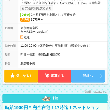
+残業5h ※月収例を保証するものではありません。※給与即受
取りサービス利用可（利用条件有）
交通費別途支給あり
1ヶ月3万円を上限として実費支給
交通費
30万円～
月収例
東京都新宿区
勤務地
市ケ谷駅から徒歩3分
放送
11:00-20:00（休憩60分）実働8時間（残業少なめ！）
勤務時間
即日～長期 ※開始日相談OK
期間
履歴書不要
特徴
気になる！
応募する
詳細へ
掲載日：2026.08.07
未読
時給1900円＊完全在宅！17時迄！ネットショッ