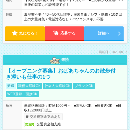
【現在も積極採用中！急募！】2カ月～ ■ご応募から最短2～3
期間
の方へ 今ご覧のお仕事で希望する勤務時間と、もう1つのお仕事
日後の就業も相談可能です！
の勤務時間。 合計で週40時間を超える場合は応募できません。
履歴書不要
/
40～50代活躍中
/
服装自由
/
シフト勤務
/
10名以
特徴
上の大量募集
/
電話対応なし
/
パソコンスキル不要
気になる！
応募する
詳細へ
掲載日：2026.08.07
未読
【オープニング募集】おばあちゃんのお散歩付
き添いも仕事の1つ
派遣
職種未経験OK
社会人未経験OK
ブランクOK
WEB登録・面接OK
無資格未経験：時給1500円～ ■週払いOK ■扶養内OK ■日
給与
収1万2000円以上
交通費別途支給あり
交通費全額支給
交通費