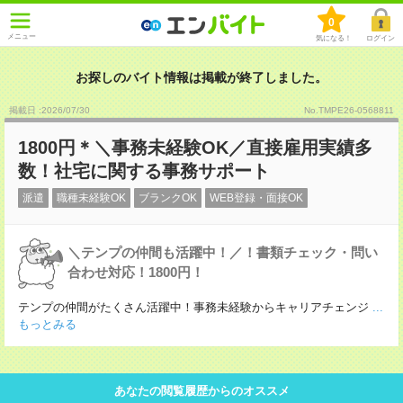
0
メニュー
気になる！
ログイン
お探しのバイト情報は掲載が終了しました。
掲載日 :2026
/
07
/
30
No.TMPE26-0568811
1800円＊＼事務未経験OK／直接雇用実績多
数！社宅に関する事務サポート
派遣
職種未経験OK
ブランクOK
WEB登録・面接OK
＼テンプの仲間も活躍中！／！書類チェック・問い
合わせ対応！1800円！
テンプの仲間がたくさん活躍中！事務未経験からキャリアチェンジ
...
もっとみる
あなたの閲覧履歴からのオススメ