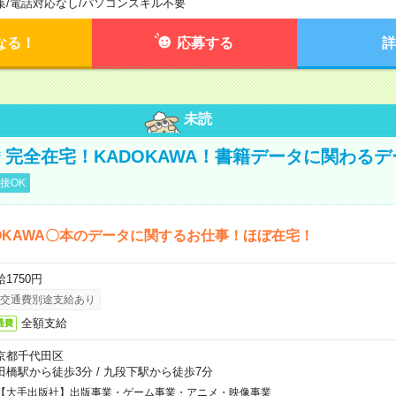
集
/
電話対応なし
/
パソコンスキル不要
なる！
応募する
詳
未読
円＊完全在宅！KADOKAWA！書籍データに関わる
接OK
OKAWA〇本のデータに関するお仕事！ほぼ在宅！
1750円
交通費別途支給あり
全額支給
通費
京都千代田区
田橋駅から徒歩3分
/
九段下駅から徒歩7分
【大手出版社】出版事業・ゲーム事業・アニメ・映像事業