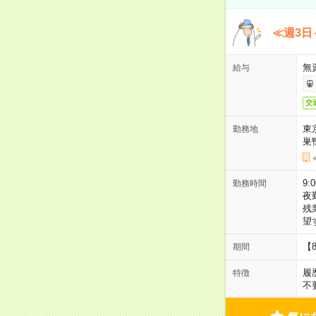
≪週3日
無
給与
交
東
勤務地
巣
9:
勤務時間
夜
残
望
【
期間
履
特徴
不