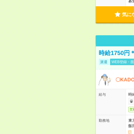
募
気に
時給1750
派遣
WEB登録・面
〇KAD
時給
給与
交
東
勤務地
飯