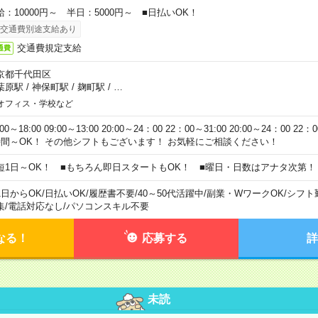
給：10000円～ 半日：5000円～ ■日払いOK！
交通費別途支給あり
交通費規定支給
通費
京都千代田区
葉原駅
/
神保町駅
/
麹町駅
/
…
オフィス・学校など
:00～18:00 09:00～13:00 20:00～24：00 22：00～31:00 20:00～24：00 2
時間～OK！ その他シフトもございます！ お気軽にご相談ください！
短1日～OK！ ■もちろん即日スタートもOK！ ■曜日・日数はアナタ次第！
1日からOK
/
日払いOK
/
履歴書不要
/
40～50代活躍中
/
副業・WワークOK
/
シフト
集
/
電話対応なし
/
パソコンスキル不要
なる！
応募する
詳
未読