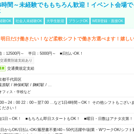
4時間～未経験でももちろん歓迎！イベント会場で
事
経験OK
社会人未経験OK
大学生歓迎
ブランクOK
WEB登録・面接OK
ら明日だけ働きたい！など柔軟シフトで働き方選べます！嬉し
給：12500円～ 半日：5000円～ ■日払いOK！
交通費別途支給あり
交通費規定支給
通費
京都千代田区
葉原駅
/
神保町駅
/
麹町駅
/
…
オフィス・学校など
0:00～24：00 22：00～翌7:00 …など1日4時間～OK！ その他シフトもござ
ください！
短1日～OK！ ■もちろん即日スタートもOK！ ■曜日・日数はアナタ次第！
1日からOK
/
日払いOK
/
履歴書不要
/
40～50代活躍中
/
副業・WワークOK
/
シフト