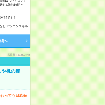
残業はしたくない」
望する勤務時間と、
談可能です！
なし
/
パソコンスキル
細へ
掲載日：2026.08.06
スや机の運
終わっても日給保