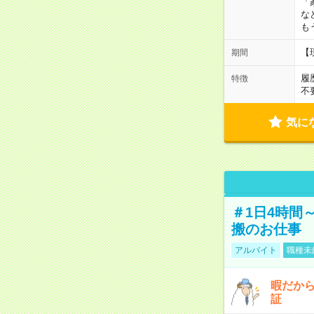
「
な
も
【
期間
履
特徴
不
気に
＃1日4時間
搬のお仕事
アルバイト
職種未
暇だか
証