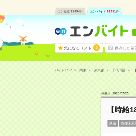
エン派遣
71454
件
エン バイト
82531
件
0
気になるリスト
保存した希
バイトTOP
関東
東京都
千代田区
【
掲載日 :
2026
/
07
/
25
【時給1
派遣
職種未経