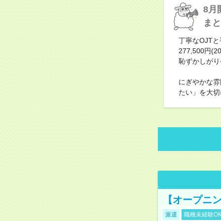
8月
まと
丁寧なOJT
277,500
恥ずかしがり
にぎやかな雰
たい」を大切
【オープニン
派遣
職種未経験O