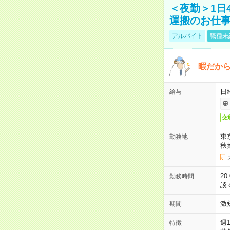
＜夜勤＞1日
運搬のお仕
アルバイト
職種未
暇だか
日
給与
交
東
勤務地
秋
2
勤務時間
談
激
期間
週
特徴