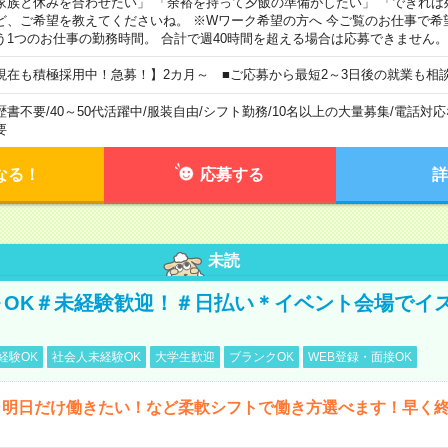
家族と休みを合わせたい」 「余裕を持って夕飯の準備がしたい」 「できれば
ど、ご希望を教えてくださいね。 ※Wワーク希望の方へ 今ご覧のお仕事で希
う1つのお仕事の勤務時間。 合計で週40時間を超える場合は応募できません。
現在も積極採用中！急募！】2カ月～ ■ご応募から最短2～3日後の就業も相
歴書不要
/
40～50代活躍中
/
服装自由
/
シフト勤務
/
10名以上の大量募集
/
電話対応
要
なる！
応募する
詳
未読
～OK＃未経験歓迎！＃日払い＊イベント会場でイ
経験OK
社会人未経験OK
大学生歓迎
ブランクOK
WEB登録・面接OK
ら明日だけ働きたい！など柔軟シフトで働き方選べます！早く