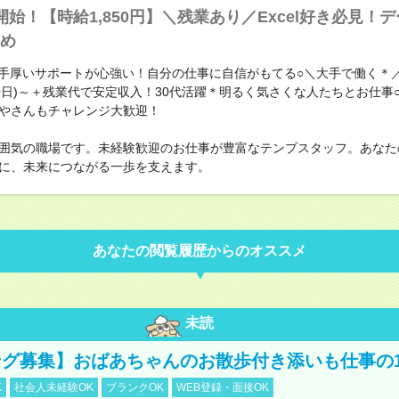
開始！【時給1,850円】＼残業あり／Excel好き必見！
め
と手厚いサポートが心強い！自分の仕事に自信がもてる○＼大手で働く＊
円(20日)～＋残業代で安定収入！30代活躍＊明るく気さくな人たちとお仕
やさんもチャレンジ大歓迎！
囲気の職場です。未経験歓迎のお仕事が豊富なテンプスタッフ。あなた
に、未来につながる一歩を支えます。
あなたの閲覧履歴からのオススメ
未読
グ募集】おばあちゃんのお散歩付き添いも仕事の
K
社会人未経験OK
ブランクOK
WEB登録・面接OK