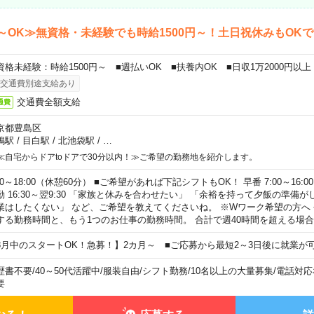
～OK≫無資格・未経験でも時給1500円～！土日祝休みもOK
資格未経験：時給1500円～ ■週払いOK ■扶養内OK ■日収1万2000円以上
交通費別途支給あり
交通費全額支給
通費
京都豊島区
鴨駅
/
目白駅
/
北池袋駅
/
…
≪自宅からドアtoドアで30分以内！≫ご希望の勤務地を紹介します。
00～18:00（休憩60分） ■ご希望があれば下記シフトもOK！ 早番 7:00～16:00 遅
勤 16:30～翌9:30 「家族と休みを合わせたい」 「余裕を持って夕飯の準備
業はしたくない」 など、ご希望を教えてくださいね。 ※Wワーク希望の方へ
する勤務時間と、もう1つのお仕事の勤務時間。 合計で週40時間を超える場
8月中のスタートOK！急募！】2カ月～ ■ご応募から最短2～3日後に就業が
歴書不要
/
40～50代活躍中
/
服装自由
/
シフト勤務
/
10名以上の大量募集
/
電話対応
要