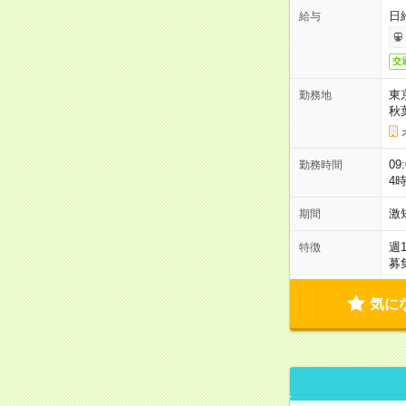
日
給与
交
東
勤務地
秋
09
勤務時間
4
激
期間
週
特徴
募
気に