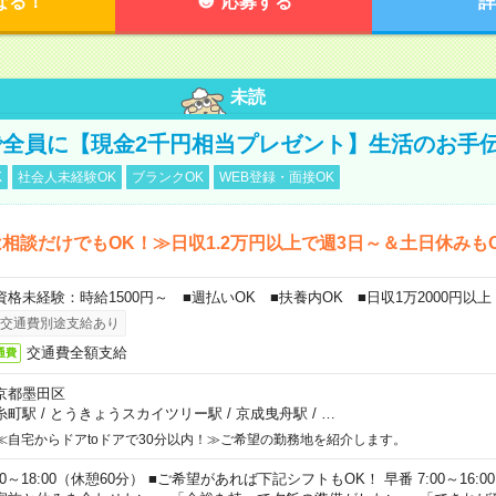
なる！
応募する
詳
未読
全員に【現金2千円相当プレゼント】生活のお手
K
社会人未経験OK
ブランクOK
WEB登録・面接OK
相談だけでもOK！≫日収1.2万円以上で週3日～＆土日休みも
資格未経験：時給1500円～ ■週払いOK ■扶養内OK ■日収1万2000円以上
交通費別途支給あり
交通費全額支給
通費
京都墨田区
糸町駅
/
とうきょうスカイツリー駅
/
京成曳舟駅
/
…
≪自宅からドアtoドアで30分以内！≫ご希望の勤務地を紹介します。
00～18:00（休憩60分） ■ご希望があれば下記シフトもOK！ 早番 7:00～16:00 遅