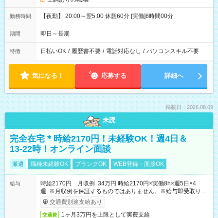
【夜勤】 20:00～翌5:00 休憩60分 [実働]8時間00分
勤務時間
即日～長期
期間
日払いOK
/
履歴書不要
/
電話対応なし
/
パソコンスキル不要
特徴
気になる！
応募する
詳細へ
掲載日：2026.08.09
未読
完全在宅＊時給2170円！未経験OK！週4日＆
13-22時！オンライン面談
派遣
職種未経験OK
ブランクOK
WEB登録・面接OK
時給2170円 月収例 34万円 時給2170円×実働8h×週5日×4
給与
週 ※月収例を保証するものではありません。※給与即受取りサ
ービス利用可（利用条件有）
交通費別途支給あり
1ヶ月3万円を上限として実費支給
交通費