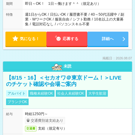
即日～OK！ 1日～働けます＾＾（規定あり）
期間
週1日からOK
/
日払いOK
/
履歴書不要
/
40～50代活躍中
/
副
特徴
業・WワークOK
/
服装自由
/
シフト勤務
/
10名以上の大量募
集
/
電話対応なし
/
パソコンスキル不要
気になる！
応募する
詳細へ
掲載日：2026.08.07
未読
【8/15・16】＜セカオワ＠東京ドーム！＞LIVE
のチケット確認や会場ご案内
アルバイト
職種未経験OK
社会人未経験OK
大学生歓迎
ブランクOK
時給1250円～
給与
交通費別途支給あり
支給（規定有り）
交通費