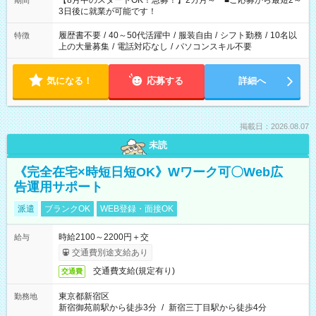
【8月中のスタートOK！急募！】2カ月～ ■ご応募から最短2～
期間
ね。 ※Wワーク希望の方へ 今ご覧のお仕事で希望する勤務時間
3日後に就業が可能です！
と、もう1つのお仕事の勤務時間。 合計で週40時間を超える場
合は応募できません。
履歴書不要
/
40～50代活躍中
/
服装自由
/
シフト勤務
/
10名以
特徴
上の大量募集
/
電話対応なし
/
パソコンスキル不要
気になる！
応募する
詳細へ
掲載日：2026.08.07
未読
《完全在宅×時短日短OK》Wワーク可〇Web広
告運用サポート
派遣
ブランクOK
WEB登録・面接OK
時給2100～2200円＋交
給与
交通費別途支給あり
交通費支給(規定有り)
交通費
東京都新宿区
勤務地
新宿御苑前駅から徒歩3分
/
新宿三丁目駅から徒歩4分