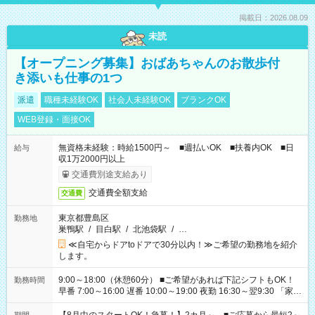
掲載日：2026.08.09
未読
【オープニング募集】おばあちゃんのお散歩付
き添いも仕事の1つ
派遣
職種未経験OK
社会人未経験OK
ブランクOK
WEB登録・面接OK
無資格未経験：時給1500円～ ■週払いOK ■扶養内OK ■日
給与
収1万2000円以上
交通費別途支給あり
交通費全額支給
交通費
東京都豊島区
勤務地
巣鴨駅
/
目白駅
/
北池袋駅
/
…
≪自宅からドアtoドアで30分以内！≫ご希望の勤務地を紹介
します。
9:00～18:00（休憩60分） ■ご希望があれば下記シフトもOK！
勤務時間
早番 7:00～16:00 遅番 10:00～19:00 夜勤 16:30～翌9:30 「家族
と休みを合わせたい」 「余裕を持って夕飯の準備がしたい」
「できれば残業はしたくない」 など、ご希望を教えてください