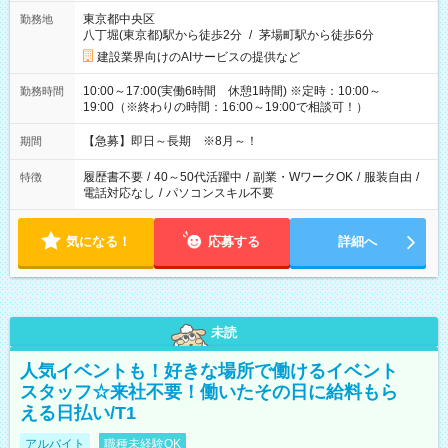
東京都中央区
勤務地
八丁堀(東京都)駅から徒歩2分
/
茅場町駅から徒歩6分
建設業界向けのAIサービスの提供など
10:00～17:00(実働6時間 休憩1時間) ※定時：10:00～
勤務時間
19:00（※終わりの時間：16:00～19:00で相談可！）
【急募】即日～長期 ※8月～！
期間
履歴書不要
/
40～50代活躍中
/
副業・WワークOK
/
服装自由
/
特徴
電話対応なし
/
パソコンスキル不要
気になる！
応募する
詳細へ
未読
人気イベントも！好きな場所で働けるイベント
スタッフ☆来社不要！働いたその日に給料もら
える日払い/T1
アルバイト
職種未経験OK