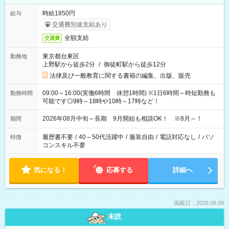
時給1850円
給与
交通費別途支給あり
全額支給
交通費
東京都台東区
勤務地
上野駅から徒歩2分
/
御徒町駅から徒歩12分
法律及び一般教育に関する書籍の編集、出版、販売
09:00～16:00(実働6時間 休憩1時間) ※1日6時間～時短勤務も
勤務時間
可能です◎9時～18時や10時～17時など！
2026年08月中旬～長期 9月開始も相談OK！ ※8月～！
期間
履歴書不要
/
40～50代活躍中
/
服装自由
/
電話対応なし
/
パソ
特徴
コンスキル不要
気になる！
応募する
詳細へ
掲載日：2026.08.09
未読