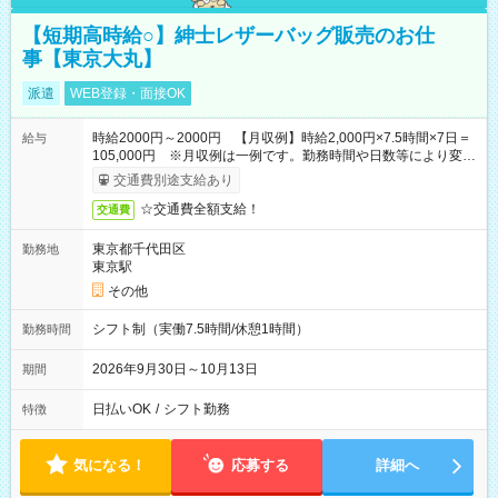
【短期高時給○】紳士レザーバッグ販売のお仕
事【東京大丸】
派遣
WEB登録・面接OK
時給2000円～2000円 【月収例】時給2,000円×7.5時間×7日＝
給与
105,000円 ※月収例は一例です。勤務時間や日数等により変動
いたします。
交通費別途支給あり
☆交通費全額支給！
交通費
東京都千代田区
勤務地
東京駅
その他
シフト制（実働7.5時間/休憩1時間）
勤務時間
2026年9月30日～10月13日
期間
日払いOK
/
シフト勤務
特徴
気になる！
応募する
詳細へ