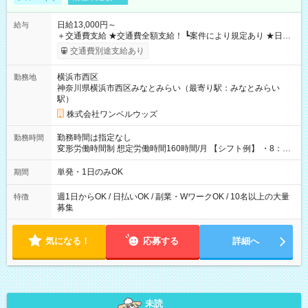
日給13,000円～
給与
＋交通費支給 ★交通費全額支給！ ┗案件により規定あり ★日払
いOK！（規定あり） ┗働いたその日に現金GET♪ お仕事後はコ
交通費別途支給あり
ンビニATMから 日払い分を引き落とせます！ 【試用期間】試
用期間なし
横浜市西区
勤務地
神奈川県横浜市西区みなとみらい（最寄り駅：みなとみらい
駅）
株式会社ワンベルウッズ
勤務時間は指定なし
勤務時間
変形労働時間制 想定労働時間160時間/月 【シフト例】 ・8：00
～21：00
単発・1日のみOK
期間
週1日からOK / 日払いOK / 副業・WワークOK / 10名以上の大量
特徴
募集
気になる！
応募する
詳細へ
未読