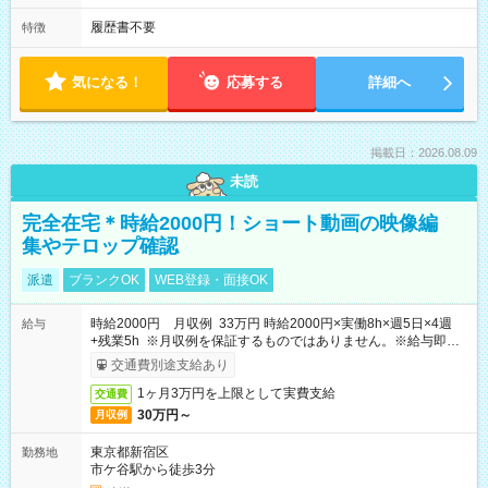
履歴書不要
特徴
気になる！
応募する
詳細へ
掲載日：2026.08.09
未読
完全在宅＊時給2000円！ショート動画の映像編
集やテロップ確認
派遣
ブランクOK
WEB登録・面接OK
時給2000円 月収例 33万円 時給2000円×実働8h×週5日×4週
給与
+残業5h ※月収例を保証するものではありません。※給与即受
取りサービス利用可（利用条件有）
交通費別途支給あり
1ヶ月3万円を上限として実費支給
交通費
30万円～
月収例
東京都新宿区
勤務地
市ケ谷駅から徒歩3分