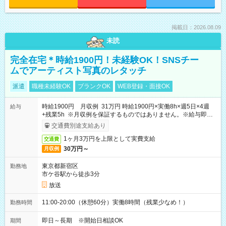
掲載日：2026.08.09
未読
完全在宅＊時給1900円！未経験OK！SNSチー
ムでアーティスト写真のレタッチ
派遣
職種未経験OK
ブランクOK
WEB登録・面接OK
時給1900円 月収例 31万円 時給1900円×実働8h×週5日×4週
給与
+残業5h ※月収例を保証するものではありません。※給与即受
取りサービス利用可（利用条件有）
交通費別途支給あり
1ヶ月3万円を上限として実費支給
交通費
30万円～
月収例
東京都新宿区
勤務地
市ケ谷駅から徒歩3分
放送
11:00-20:00（休憩60分）実働8時間（残業少なめ！）
勤務時間
即日～長期 ※開始日相談OK
期間