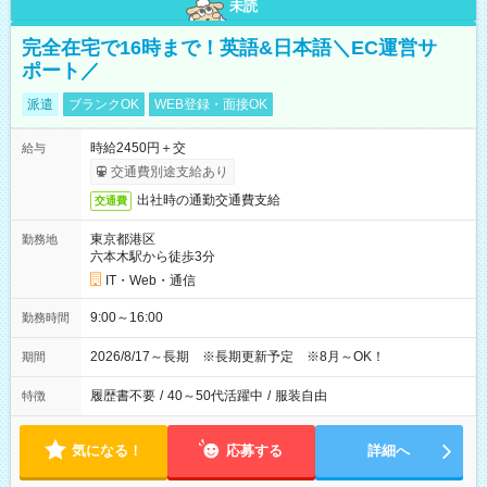
未読
完全在宅で16時まで！英語&日本語＼EC運営サ
ポート／
派遣
ブランクOK
WEB登録・面接OK
時給2450円＋交
給与
交通費別途支給あり
出社時の通勤交通費支給
交通費
東京都港区
勤務地
六本木駅から徒歩3分
IT・Web・通信
9:00～16:00
勤務時間
2026/8/17～長期 ※長期更新予定 ※8月～OK！
期間
履歴書不要
/
40～50代活躍中
/
服装自由
特徴
気になる！
応募する
詳細へ