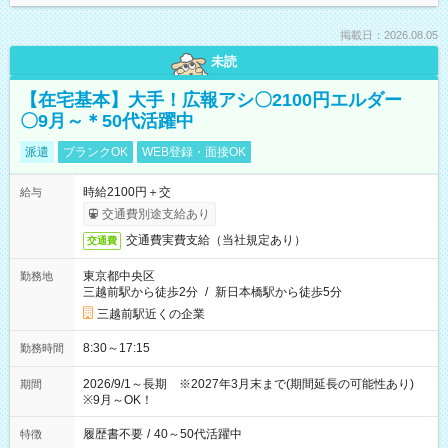
掲載日：2026.08.05
未読
【在宅基本】大手！広報アシ〇2100円エルダー
〇9月～＊50代活躍中
派遣
ブランクOK
WEB登録・面接OK
時給2100円＋交
給与
交通費別途支給あり
交通費実費支給（当社規定あり）
交通費
東京都中央区
勤務地
三越前駅から徒歩2分
/
新日本橋駅から徒歩5分
三越前駅近くの企業
8:30～17:15
勤務時間
2026/9/1～長期 ※2027年3月末まで(期間延長の可能性あり)
期間
※9月～OK！
履歴書不要
/
40～50代活躍中
特徴