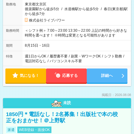
東京都文京区
勤務地
後楽園駅から徒歩5分
/
水道橋駅から徒歩5分
/
春日(東京都)駅
から徒歩7分
株式会社ライブパワー
＜シフト例＞ 7:00～23:00 13:30～22:00 上記の時間から好きな
勤務時間
時間を選べます！ ※時間は変更となる可能性があります
8月15日・16日
期間
週1日からOK
/
履歴書不要
/
副業・WワークOK
/
シフト勤務
/
特徴
電話対応なし
/
パソコンスキル不要
気になる！
応募する
詳細へ
掲載日：2026.08.08
未読
1850円＊電話なし！2名募集！出版社で本の校
正をおまかせ！＠上野駅
派遣
WEB登録・面接OK