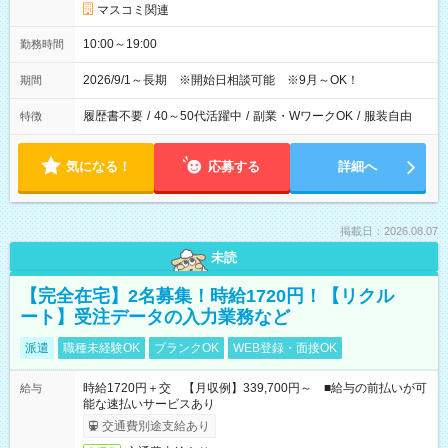
マスコミ関連
10:00～19:00
勤務時間
2026/9/1～長期 ※開始日相談可能 ※9月～OK！
期間
履歴書不要
/
40～50代活躍中
/
副業・WワークOK
/
服装自由
特徴
気になる！
応募する
詳細へ
掲載日：2026.08.07
未読
【完全在宅】2名募集！時給1720円！【リクル
ート】受注データの入力業務など
派遣
職種未経験OK
ブランクOK
WEB登録・面接OK
時給1720円＋交 【月収例】339,700円～ ■給与の前払いが可
給与
能な速払いサービスあり
交通費別途支給あり