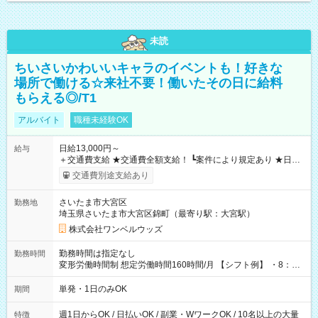
未読
ちいさいかわいいキャラのイベントも！好きな
場所で働ける☆来社不要！働いたその日に給料
もらえる◎/T1
アルバイト
職種未経験OK
日給13,000円～
給与
＋交通費支給 ★交通費全額支給！ ┗案件により規定あり ★日払
いOK！（規定あり） ┗働いたその日に現金GET♪ お仕事後はコ
交通費別途支給あり
ンビニATMから 日払い分を引き落とせます！ 【試用期間】試
用期間なし
さいたま市大宮区
勤務地
埼玉県さいたま市大宮区錦町（最寄り駅：大宮駅）
株式会社ワンベルウッズ
勤務時間は指定なし
勤務時間
変形労働時間制 想定労働時間160時間/月 【シフト例】 ・8：00
～21：00
単発・1日のみOK
期間
週1日からOK / 日払いOK / 副業・WワークOK / 10名以上の大量
特徴