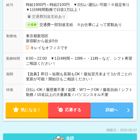
時給1900円～時給2100円 ▼日払い週払い可能！※規定有り
給与
▼1日6時間勤務で日収1万以上！
交通費別途支給あり
交通費一部別途支給 ※お仕事によって変動あり
交通費
東京都新宿区
勤務地
新宿駅から徒歩5分
キレイなオフィスです
8:00～22:00 ▼1日4時間～ 10時～・11時～など、シフト希望
勤務時間
ご相談ください！
【急募】即日～短期も長期もOK！最短翌月末まで 1か月ごとの
期間
更新が可能！開始日もご相談ください！
日払いOK
/
履歴書不要
/
副業・WワークOK
/
服装自由
/
シフト
特徴
勤務
/
10名以上の大量募集
/
パソコンスキル不要
気になる！
応募する
詳細へ
掲載日：2026.08.07
未読