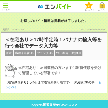
0
メニュー
気になる！
ログイン
お探しのバイト情報は掲載が終了しました。
掲載日 :2026
/
07
/
07
No.TMPE26-0466616
＜在宅あり＞17時半定時！バナナの輸入等を
行う会社でデータ入力等
派遣
職種未経験OK
ブランクOK
WEB登録・面接OK
≪在宅あり！≫同業務の方います〇出荷依頼を受け
て管理している部署です！
【在宅勤務あり】月5日まで在宅勤務可能です○ 未経験OKの事
...も
っとみる
あなたの閲覧履歴からのオススメ