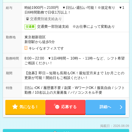
時給1900円～2100円 ▼日払い週払い可能！※規定有り ▼1
給与
日6時間勤務で日収1万以上！
交通費別途支給あり
交通費一部別途支給 ※お仕事によって変動あり
交通費
東京都新宿区
勤務地
新宿駅から徒歩5分
キレイなオフィスです
8:00～22:00 ▼1日4時間～ 10時～・11時～など、シフト希望
勤務時間
ご相談ください！
【急募】即日～短期も長期もOK！最短翌月末まで 1か月ごとの
期間
更新が可能！開始日もご相談ください！
日払いOK
/
履歴書不要
/
副業・WワークOK
/
服装自由
/
シフト
特徴
勤務
/
10名以上の大量募集
/
パソコンスキル不要
気になる！
応募する
詳細へ
掲載日：2026.08.09