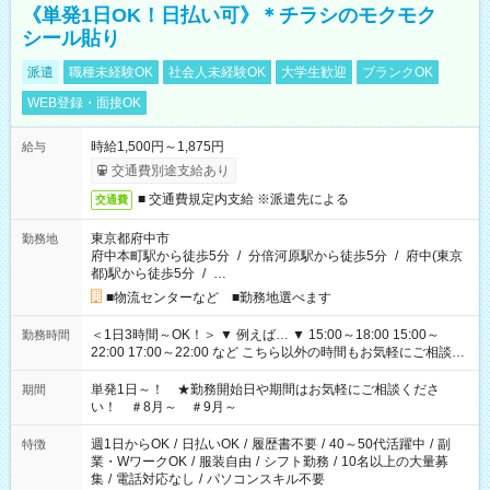
《単発1日OK！日払い可》＊チラシのモクモク
シール貼り
派遣
職種未経験OK
社会人未経験OK
大学生歓迎
ブランクOK
WEB登録・面接OK
時給1,500円～1,875円
給与
交通費別途支給あり
■ 交通費規定内支給 ※派遣先による
交通費
東京都府中市
勤務地
府中本町駅から徒歩5分
/
分倍河原駅から徒歩5分
/
府中(東京
都)駅から徒歩5分
/
…
■物流センターなど ■勤務地選べます
＜1日3時間～OK！＞ ▼ 例えば… ▼ 15:00～18:00 15:00～
勤務時間
22:00 17:00～22:00 など こちら以外の時間もお気軽にご相談く
ださい！
単発1日～！ ★勤務開始日や期間はお気軽にご相談くださ
期間
い！ ＃8月～ ＃9月～
週1日からOK
/
日払いOK
/
履歴書不要
/
40～50代活躍中
/
副
特徴
業・WワークOK
/
服装自由
/
シフト勤務
/
10名以上の大量募
集
/
電話対応なし
/
パソコンスキル不要