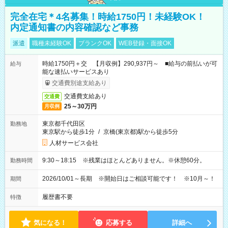
完全在宅＊4名募集！時給1750円！未経験OK！
内定通知書の内容確認など事務
派遣
職種未経験OK
ブランクOK
WEB登録・面接OK
時給1750円＋交 【月収例】290,937円～ ■給与の前払いが可
給与
能な速払いサービスあり
交通費別途支給あり
交通費支給あり
交通費
25～30万円
月収例
東京都千代田区
勤務地
東京駅から徒歩1分
/
京橋(東京都)駅から徒歩5分
人材サービス会社
9:30～18:15 ※残業はほとんどありません。※休憩60分。
勤務時間
2026/10/01～長期 ※開始日はご相談可能です！ ※10月～！
期間
履歴書不要
特徴
気になる！
応募する
詳細へ