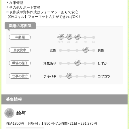
＊在庫管理
＊その他サポート業務
※表作成や資料作成はフォーマットありで安心！
【OAスキル】フォーマット入力ができればOK！
職場の雰囲気
年齢層
20代
30
40
50
60
男女比率
女性
男性
職場の様子
活気あり
しずか
仕事の仕方
テキパキ
コツコツ
募集情報
給与
時給1850円 月収例：1,850円×7.5時間×21日＝291,375円