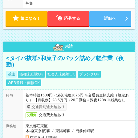
募集
気になる！
応募する
詳細へ
未読
<タイパ抜群>和菓子のパック詰め／軽作業（夜
勤）
派遣
職種未経験OK
社会人未経験OK
ブランクOK
WEB登録・面接OK
基本時給1500円・深夜時給1875円 ※交通費全額支給（規定あ
給与
り） 【月収例】28.5万円（20日勤務＋深夜120h ※残業なしの場
合）
交通費別途支給あり
交通費支給あり
交通費
東京都江東区
勤務地
木場(東京都)駅
/
東陽町駅
/
門前仲町駅
空調ありの職場!