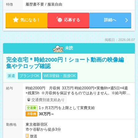
履歴書不要
/
服装自由
特徴
気になる！
応募する
詳細へ
掲載日：2026.08.07
未読
完全在宅＊時給2000円！ショート動画の映像編
集やテロップ確認
派遣
ブランクOK
WEB登録・面接OK
時給2000円 月収例 33万円 時給2000円×実働8h×週5日×4週
給与
+残業5h ※月収例を保証するものではありません。※給与即受
取りサービス利用可（利用条件有）
交通費別途支給あり
1ヶ月3万円を上限として実費支給
交通費
30万円～
月収例
東京都新宿区
勤務地
市ケ谷駅から徒歩3分
放送