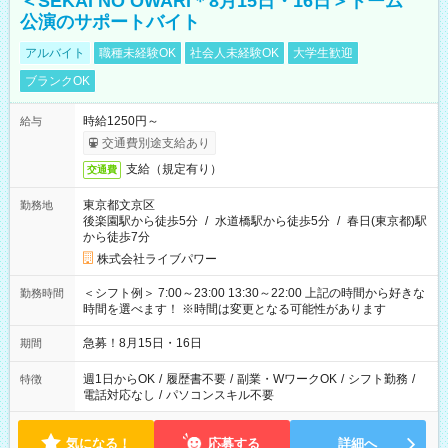
＜SEKAI NO OWARI＊8月15日・16日＞ドーム
公演のサポートバイト
アルバイト
職種未経験OK
社会人未経験OK
大学生歓迎
ブランクOK
時給1250円～
給与
交通費別途支給あり
支給（規定有り）
交通費
東京都文京区
勤務地
後楽園駅から徒歩5分
/
水道橋駅から徒歩5分
/
春日(東京都)駅
から徒歩7分
株式会社ライブパワー
＜シフト例＞ 7:00～23:00 13:30～22:00 上記の時間から好きな
勤務時間
時間を選べます！ ※時間は変更となる可能性があります
急募！8月15日・16日
期間
週1日からOK
/
履歴書不要
/
副業・WワークOK
/
シフト勤務
/
特徴
電話対応なし
/
パソコンスキル不要
気になる！
応募する
詳細へ