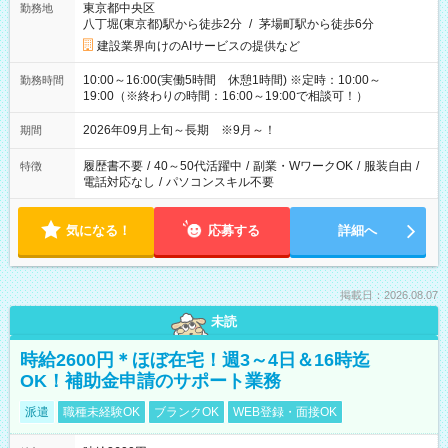
東京都中央区
勤務地
八丁堀(東京都)駅から徒歩2分
/
茅場町駅から徒歩6分
建設業界向けのAIサービスの提供など
10:00～16:00(実働5時間 休憩1時間) ※定時：10:00～
勤務時間
19:00（※終わりの時間：16:00～19:00で相談可！）
2026年09月上旬～長期 ※9月～！
期間
履歴書不要
/
40～50代活躍中
/
副業・WワークOK
/
服装自由
/
特徴
電話対応なし
/
パソコンスキル不要
気になる！
応募する
詳細へ
掲載日：2026.08.07
未読
時給2600円＊ほぼ在宅！週3～4日＆16時迄
OK！補助金申請のサポート業務
派遣
職種未経験OK
ブランクOK
WEB登録・面接OK