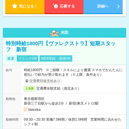
気になる！
応募する
詳細へ
未読
特別時給1800円【ヴァレクストラ】短期スタッ
フ 新宿
派遣
ブランクOK
WEB登録・面接OK
時給1800円 ※ご経験・スキルにより優遇 スマホでかんたんに
給与
前払いで給与が受け取れます（※上限、条件あり）
交通費別途支給あり
交通費全額支給（規定あり）
交通費
東京都新宿区
勤務地
新宿三丁目駅から徒歩2分
/
新宿(東京メトロ)駅
Valextra
09:30～20:30 実働7.5時間／休憩1.5時間 営業時間に合わせた
勤務時間
シフト制