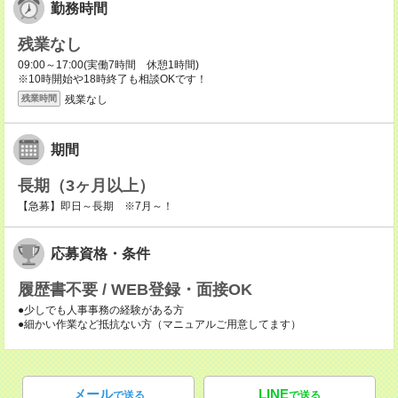
勤務時間
残業なし
09:00～17:00(実働7時間 休憩1時間)
※10時開始や18時終了も相談OKです！
残業なし
残業時間
期間
長期（3ヶ月以上）
【急募】即日～長期 ※7月～！
応募資格・条件
履歴書不要 / WEB登録・面接OK
●少しでも人事事務の経験がある方
●細かい作業など抵抗ない方（マニュアルご用意してます）
メール
LINE
で送る
で送る