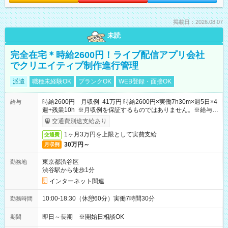
掲載日：2026.08.07
未読
完全在宅＊時給2600円！ライブ配信アプリ会社
でクリエイティブ制作進行管理
派遣
職種未経験OK
ブランクOK
WEB登録・面接OK
時給2600円 月収例 41万円 時給2600円×実働7h30m×週5日×4
給与
週+残業10h ※月収例を保証するものではありません。※給与即
受取りサービス利用可（利用条件有）
交通費別途支給あり
1ヶ月3万円を上限として実費支給
交通費
30万円～
月収例
東京都渋谷区
勤務地
渋谷駅から徒歩1分
インターネット関連
10:00-18:30（休憩60分）実働7時間30分
勤務時間
即日～長期 ※開始日相談OK
期間