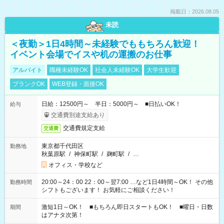
掲載日：2026.08.05
未読
＜夜勤＞1日4時間～未経験でももちろん歓迎！
イベント会場でイスや机の運搬のお仕事
アルバイト
職種未経験OK
社会人未経験OK
大学生歓迎
ブランクOK
WEB登録・面接OK
日給：12500円～ 半日：5000円～ ■日払いOK！
給与
交通費別途支給あり
交通費規定支給
交通費
東京都千代田区
勤務地
秋葉原駅
/
神保町駅
/
麹町駅
/
…
オフィス・学校など
20:00～24：00 22：00～翌7:00 …など1日4時間～OK！ その他
勤務時間
シフトもございます！ お気軽にご相談ください！
激短1日～OK！ ■もちろん即日スタートもOK！ ■曜日・日数
期間
はアナタ次第！