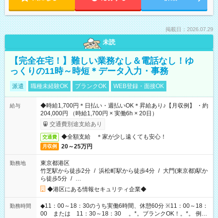
掲載日：2026.07.29
未読
【完全在宅！】難しい業務なし＆電話なし！ゆ
っくりの11時～時短＊データ入力・事務
派遣
職種未経験OK
ブランクOK
WEB登録・面接OK
◆時給1,700円＊日払い・週払いOK＊昇給あり♪【月収例】 ・約
給与
204,000円 （時給1,700円 × 実働6h × 20日）
交通費別途支給あり
◆全額支給 ＊家が少し遠くても安心！
交通費
20～25万円
月収例
東京都港区
勤務地
竹芝駅から徒歩2分
/
浜松町駅から徒歩4分
/
大門(東京都)駅か
ら徒歩5分
/
…
◆港区にある情報セキュリティ企業◆
◆11：00～18：30のうち実働6時間、休憩60分 ※11：00～18：
勤務時間
00 または 11：30～18：30 。*。ブランクOK！。*。 例え