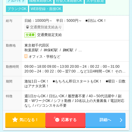
アルバイト
職種未経験OK
社会人未経験OK
大学生歓迎
ブランクOK
WEB登録・面接OK
日給：10000円～ 半日：5000円～ ■日払いOK！
給与
交通費別途支給あり
交通費規定支給
交通費
東京都千代田区
勤務地
秋葉原駅
/
神保町駅
/
麹町駅
/
…
オフィス・学校など
09:00～18:00 09:00～13:00 20:00～24：00 22：00～31:00
勤務時間
20:00～24：00 22：00～翌7:00 …など1日4時間～OK！ その他
シフトもございます！ お気軽にご相談ください！
激短1日～OK！ ■もちろん即日スタートもOK！ ■曜日・日数
期間
はアナタ次第！
週1日からOK
/
日払いOK
/
履歴書不要
/
40～50代活躍中
/
副
特徴
業・WワークOK
/
シフト勤務
/
10名以上の大量募集
/
電話対応
なし
/
パソコンスキル不要
気になる！
応募する
詳細へ