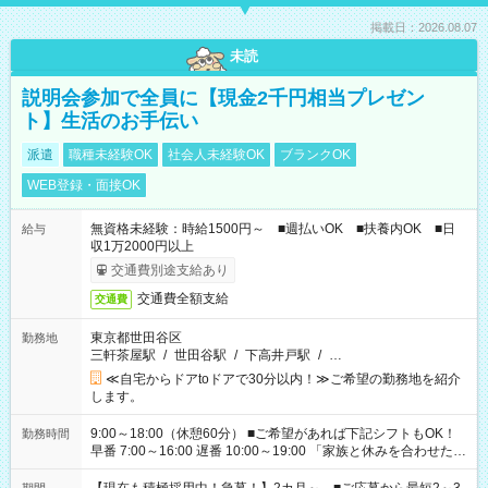
掲載日：2026.08.07
未読
説明会参加で全員に【現金2千円相当プレゼン
ト】生活のお手伝い
派遣
職種未経験OK
社会人未経験OK
ブランクOK
WEB登録・面接OK
無資格未経験：時給1500円～ ■週払いOK ■扶養内OK ■日
給与
収1万2000円以上
交通費別途支給あり
交通費全額支給
交通費
東京都世田谷区
勤務地
三軒茶屋駅
/
世田谷駅
/
下高井戸駅
/
…
≪自宅からドアtoドアで30分以内！≫ご希望の勤務地を紹介
します。
9:00～18:00（休憩60分） ■ご希望があれば下記シフトもOK！
勤務時間
早番 7:00～16:00 遅番 10:00～19:00 「家族と休みを合わせた
い」 「余裕を持って夕飯の準備がしたい」 「できれば残業はし
たくない」 など、ご希望を教えてくださいね。 ※Wワーク希望