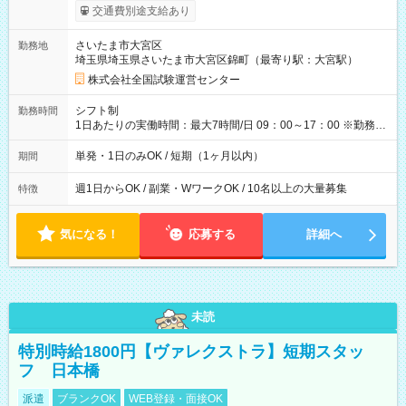
※勤務回数により昇給あり 【即給（前払い）オプションあ
交通費別途支給あり
り！】 希望される場合、勤務から1週間ほどで給与の一部を受け
取れます。 ※手数料418円がかかります。 【過去試験日の収入
さいたま市大宮区
勤務地
例】 ・河合塾模擬試験 8:30～17:30（休憩1時間） 時給1,300円
埼玉県埼玉県さいたま市大宮区錦町（最寄り駅：大宮駅）
×8時間＝日収10,400円＋交通費 ※当日の役割により時給＋100
円の場合あり ・国家試験 7:00～13:30（休憩なし） 時給1,300
株式会社全国試験運営センター
円（役割手当＋100円）×6時間＝日収8,400円＋交通費 【試用期
間】試用期間なし
シフト制
勤務時間
1日あたりの実働時間：最大7時間/日 09：00～17：00 ※勤務時
間は 試験により異なります。
単発・1日のみOK / 短期（1ヶ月以内）
期間
週1日からOK / 副業・WワークOK / 10名以上の大量募集
特徴
気になる！
応募する
詳細へ
未読
特別時給1800円【ヴァレクストラ】短期スタッ
フ 日本橋
派遣
ブランクOK
WEB登録・面接OK