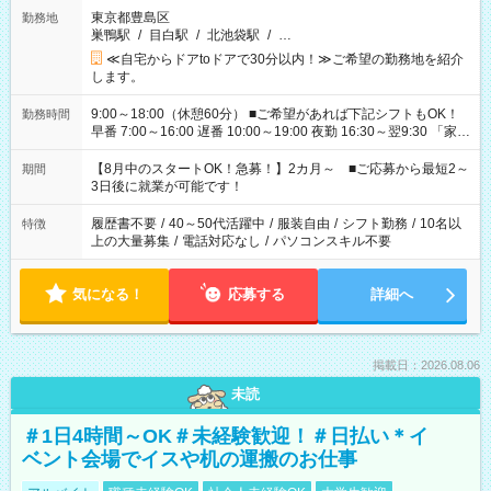
東京都豊島区
勤務地
巣鴨駅
/
目白駅
/
北池袋駅
/
…
≪自宅からドアtoドアで30分以内！≫ご希望の勤務地を紹介
します。
9:00～18:00（休憩60分） ■ご希望があれば下記シフトもOK！
勤務時間
早番 7:00～16:00 遅番 10:00～19:00 夜勤 16:30～翌9:30 「家族
と休みを合わせたい」 「余裕を持って夕飯の準備がしたい」
「できれば残業はしたくない」 など、ご希望を教えてください
【8月中のスタートOK！急募！】2カ月～ ■ご応募から最短2～
期間
ね。 ※Wワーク希望の方へ 今ご覧のお仕事で希望する勤務時間
3日後に就業が可能です！
と、もう1つのお仕事の勤務時間。 合計で週40時間を超える場
合は応募できません。
履歴書不要
/
40～50代活躍中
/
服装自由
/
シフト勤務
/
10名以
特徴
上の大量募集
/
電話対応なし
/
パソコンスキル不要
気になる！
応募する
詳細へ
掲載日：2026.08.06
未読
＃1日4時間～OK＃未経験歓迎！＃日払い＊イ
ベント会場でイスや机の運搬のお仕事