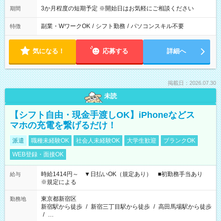
3か月程度の短期予定 ※開始日はお気軽にご相談ください
期間
副業・WワークOK
/
シフト勤務
/
パソコンスキル不要
特徴
気になる！
応募する
詳細へ
掲載日：2026.07.30
未読
【シフト自由・現金手渡しOK】iPhoneなどス
マホの充電を繋げるだけ！
派遣
職種未経験OK
社会人未経験OK
大学生歓迎
ブランクOK
WEB登録・面接OK
時給1414円～ ▼日払いOK（規定あり） ■初勤務手当あり
給与
※規定による
東京都新宿区
勤務地
新宿駅から徒歩
/
新宿三丁目駅から徒歩
/
高田馬場駅から徒歩
/
…