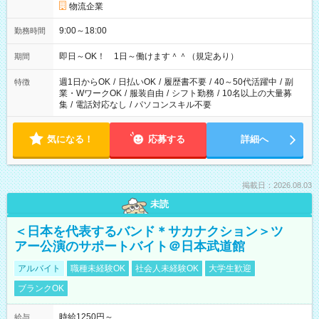
物流企業
9:00～18:00
勤務時間
即日～OK！ 1日～働けます＾＾（規定あり）
期間
週1日からOK
/
日払いOK
/
履歴書不要
/
40～50代活躍中
/
副
特徴
業・WワークOK
/
服装自由
/
シフト勤務
/
10名以上の大量募
集
/
電話対応なし
/
パソコンスキル不要
気になる！
応募する
詳細へ
掲載日：2026.08.03
未読
＜日本を代表するバンド＊サカナクション＞ツ
アー公演のサポートバイト＠日本武道館
アルバイト
職種未経験OK
社会人未経験OK
大学生歓迎
ブランクOK
時給1250円～
給与