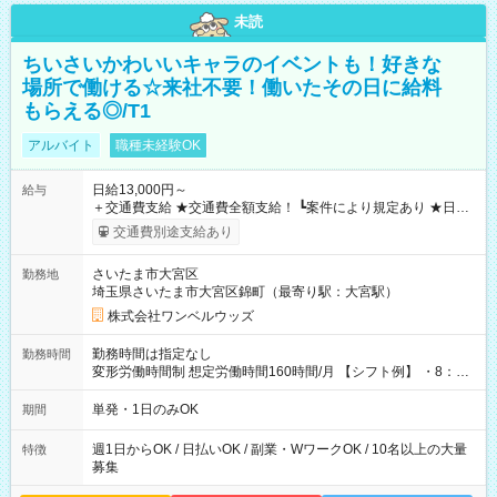
未読
ちいさいかわいいキャラのイベントも！好きな
場所で働ける☆来社不要！働いたその日に給料
もらえる◎/T1
アルバイト
職種未経験OK
日給13,000円～
給与
＋交通費支給 ★交通費全額支給！ ┗案件により規定あり ★日払
いOK！（規定あり） ┗働いたその日に現金GET♪ お仕事後はコ
交通費別途支給あり
ンビニATMから 日払い分を引き落とせます！ 【試用期間】試
用期間なし
さいたま市大宮区
勤務地
埼玉県さいたま市大宮区錦町（最寄り駅：大宮駅）
株式会社ワンベルウッズ
勤務時間は指定なし
勤務時間
変形労働時間制 想定労働時間160時間/月 【シフト例】 ・8：00
～21：00
単発・1日のみOK
期間
週1日からOK / 日払いOK / 副業・WワークOK / 10名以上の大量
特徴
募集