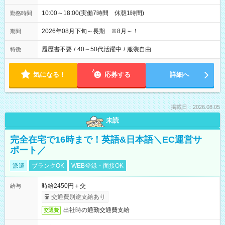
10:00～18:00(実働7時間 休憩1時間)
勤務時間
2026年08月下旬～長期 ※8月～！
期間
履歴書不要
/
40～50代活躍中
/
服装自由
特徴
気になる！
応募する
詳細へ
掲載日：2026.08.05
未読
完全在宅で16時まで！英語&日本語＼EC運営サ
ポート／
派遣
ブランクOK
WEB登録・面接OK
時給2450円＋交
給与
交通費別途支給あり
出社時の通勤交通費支給
交通費