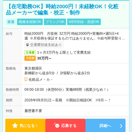
【在宅勤務OK】時給2000円！未経験OK！化粧
品メーカーで編集・校正・制作
派遣
職種未経験OK
ブランクOK
WEB登録・面接OK
時給2000円 月収例 32万円 時給2000円×実働8h×週5日×4
給与
週 ※月収例を保証するものではありません。※給与即受取りサ
ービス利用可（利用条件有）
交通費別途支給あり
1ヶ月3万円を上限として実費支給
交通費
30万円～
月収例
東京都港区
勤務地
新橋駅から徒歩5分
/
汐留駅から徒歩2分
化粧品メ－カ－
09:00-18:00（休憩60分）実働8時間（残業少なめ！）
勤務時間
2026年09月01日～長期 ※開始日相談OK ※9月～！
期間
履歴書不要
特徴
気になる！
応募する
詳細へ