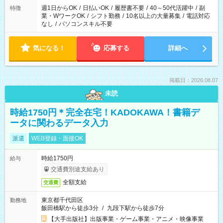
週1日からOK
/
日払いOK
/
履歴書不要
/
40～50代活躍中
/
副
特徴
業・WワークOK
/
シフト勤務
/
10名以上の大量募集
/
電話対応
なし
/
パソコンスキル不要
気になる！
応募する
詳細へ
掲載日：2026.08.07
未読
時給1750円＊完全在宅！KADOKAWA！書籍デ
ータに関わるデータ入力
派遣
WEB登録・面接OK
時給1750円
給与
交通費別途支給あり
全額支給
交通費
東京都千代田区
勤務地
飯田橋駅から徒歩3分
/
九段下駅から徒歩7分
【大手出版社】出版事業・ゲーム事業・アニメ・映像事業