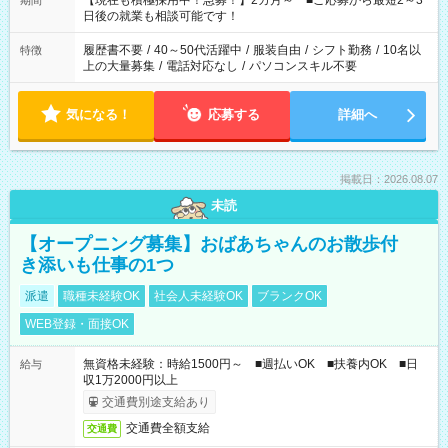
【現在も積極採用中！急募！】2カ月～ ■ご応募から最短2～3
期間
の方へ 今ご覧のお仕事で希望する勤務時間と、もう1つのお仕事
日後の就業も相談可能です！
の勤務時間。 合計で週40時間を超える場合は応募できません。
履歴書不要
/
40～50代活躍中
/
服装自由
/
シフト勤務
/
10名以
特徴
上の大量募集
/
電話対応なし
/
パソコンスキル不要
気になる！
応募する
詳細へ
掲載日：2026.08.07
未読
【オープニング募集】おばあちゃんのお散歩付
き添いも仕事の1つ
派遣
職種未経験OK
社会人未経験OK
ブランクOK
WEB登録・面接OK
無資格未経験：時給1500円～ ■週払いOK ■扶養内OK ■日
給与
収1万2000円以上
交通費別途支給あり
交通費全額支給
交通費