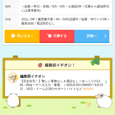
ば前職が、 在宅/財団法人/事務/コールセンター/受付/販売/カフェ
スタッフ スイーツ販売/ホテルフロント/化粧品販売/など 様々な
＜急募＞即日～長期／8月～9月～も相談OK！応募から最短即日
期間
業界から入社して活躍されています♪
には選考案内♪
日払いOK
/
履歴書不要
/
40～50代活躍中
/
副業・WワークOK
/
特徴
服装自由
/
電話対応なし
気になる！
応募する
詳細へ
編集部イチオシ
【完全在宅！】難しい業務なし＆電話なし！ゆっくりの11
時～時短＊データ入力・事務、＜SEKAI NO OWARI＊8月15
日・16日＞ドーム公演のサポートバイトなど
(8/7UP!)