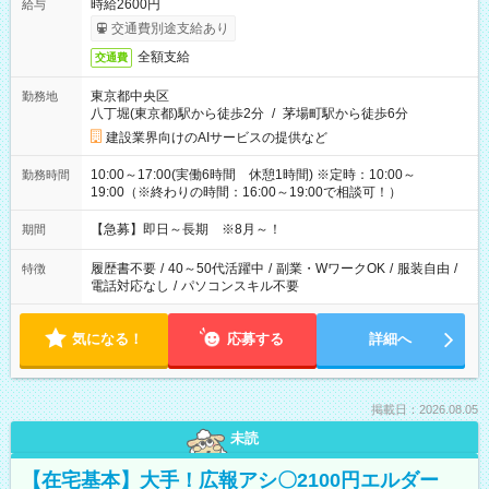
時給2600円
給与
交通費別途支給あり
全額支給
交通費
東京都中央区
勤務地
八丁堀(東京都)駅から徒歩2分
/
茅場町駅から徒歩6分
建設業界向けのAIサービスの提供など
10:00～17:00(実働6時間 休憩1時間) ※定時：10:00～
勤務時間
19:00（※終わりの時間：16:00～19:00で相談可！）
【急募】即日～長期 ※8月～！
期間
履歴書不要
/
40～50代活躍中
/
副業・WワークOK
/
服装自由
/
特徴
電話対応なし
/
パソコンスキル不要
気になる！
応募する
詳細へ
掲載日：2026.08.05
未読
【在宅基本】大手！広報アシ〇2100円エルダー