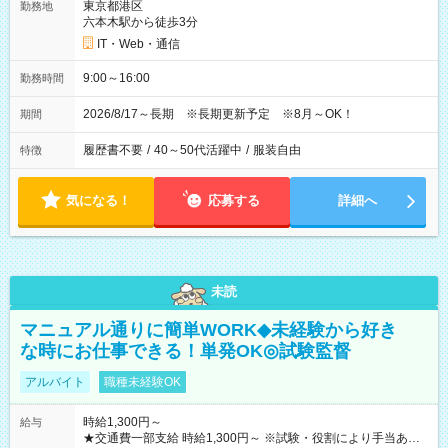
東京都港区
勤務地
六本木駅から徒歩3分
IT・Web・通信
9:00～16:00
勤務時間
2026/8/17～長期 ※長期更新予定 ※8月～OK！
期間
履歴書不要
/
40～50代活躍中
/
服装自由
特徴
気になる！
応募する
詳細へ
未読
マニュアル通りに簡単WORK◆未経験から好き
な時にお仕事できる！単発OK◎試験監督
アルバイト
職種未経験OK
時給1,300円～
給与
★交通費一部支給 時給1,300円～ ※試験・役割により手当あり