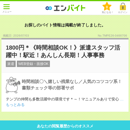
0
メニュー
気になる！
ログイン
お探しのバイト情報は掲載が終了しました。
掲載日 :2026
/
07
/
03
No.TMPE26-0466706
1800円＊《時間相談OK！》派遣スタッフ活
躍中！駅近！あんしん長期！人事事務
派遣
WEB登録・面接OK
時間相談〇＼嬉しい残業なし／人気のコツコツ系！
書類チェック等の部署サポ
テンプの仲間も多数活躍中の環境です＊～！マニュアルありで安心
...
もっとみる
あなたの閲覧履歴からのオススメ