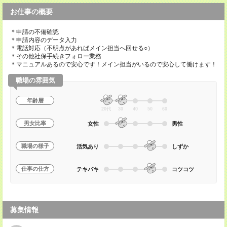
お仕事の概要
＊申請の不備確認
＊申請内容のデータ入力
＊電話対応（不明点があればメイン担当へ回せる○）
＊その他社保手続きフォロー業務
＊マニュアルあるので安心です！メイン担当がいるので安心して働けます！
職場の雰囲気
年齢層
20代
30
40
50
60
男女比率
女性
男性
職場の様子
活気あり
しずか
仕事の仕方
テキパキ
コツコツ
募集情報