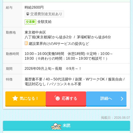
時給2600円
給与
交通費別途支給あり
全額支給
交通費
東京都中央区
勤務地
八丁堀(東京都)駅から徒歩2分
/
茅場町駅から徒歩6分
建設業界向けのAIサービスの提供など
10:00～16:00(実働5時間 休憩1時間) ※定時：10:00～
勤務時間
19:00（※終わりの時間：16:00～19:00で相談可！）
2026年09月上旬～長期 ※9月～！
期間
履歴書不要
/
40～50代活躍中
/
副業・WワークOK
/
服装自由
/
特徴
電話対応なし
/
パソコンスキル不要
気になる！
応募する
詳細へ
掲載日：2026.08.07
未読