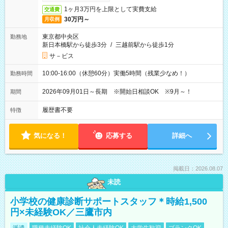
1ヶ月3万円を上限として実費支給
交通費
30万円～
月収例
東京都中央区
勤務地
新日本橋駅から徒歩3分
/
三越前駅から徒歩1分
サ－ビス
10:00-16:00（休憩60分）実働5時間（残業少なめ！）
勤務時間
2026年09月01日～長期 ※開始日相談OK ※9月～！
期間
履歴書不要
特徴
気になる！
応募する
詳細へ
掲載日：2026.08.07
未読
小学校の健康診断サポートスタッフ＊時給1,500
円×未経験OK／三鷹市内