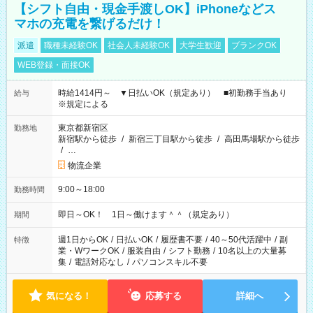
【シフト自由・現金手渡しOK】iPhoneなどス
マホの充電を繋げるだけ！
派遣
職種未経験OK
社会人未経験OK
大学生歓迎
ブランクOK
WEB登録・面接OK
時給1414円～ ▼日払いOK（規定あり） ■初勤務手当あり
給与
※規定による
東京都新宿区
勤務地
新宿駅から徒歩
/
新宿三丁目駅から徒歩
/
高田馬場駅から徒歩
/
…
物流企業
9:00～18:00
勤務時間
即日～OK！ 1日～働けます＾＾（規定あり）
期間
週1日からOK
/
日払いOK
/
履歴書不要
/
40～50代活躍中
/
副
特徴
業・WワークOK
/
服装自由
/
シフト勤務
/
10名以上の大量募
集
/
電話対応なし
/
パソコンスキル不要
気になる！
応募する
詳細へ