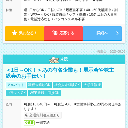
週1日からOK
/
日払いOK
/
履歴書不要
/
40～50代活躍中
/
副
特徴
業・WワークOK
/
服装自由
/
シフト勤務
/
10名以上の大量募
集
/
電話対応なし
/
パソコンスキル不要
気になる！
応募する
詳細へ
掲載日：2026.08.08
未読
＜1日～OK！＞あの有名企業も！展示会や株主
総会のお手伝い！
アルバイト
職種未経験OK
社会人未経験OK
大学生歓迎
ブランクOK
WEB登録・面接OK
■日給16,840円～ ■日払いOK ■実働3時間5,120円のお仕事あ
給与
ります！
交通費別途支給あり
一部支給
交通費