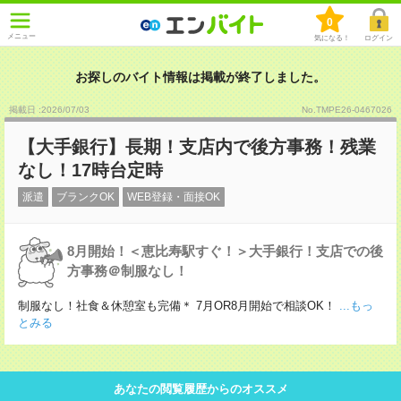
0
メニュー
気になる！
ログイン
お探しのバイト情報は掲載が終了しました。
掲載日 :2026
/
07
/
03
No.TMPE26-0467026
【大手銀行】長期！支店内で後方事務！残業
なし！17時台定時
派遣
ブランクOK
WEB登録・面接OK
8月開始！＜恵比寿駅すぐ！＞大手銀行！支店での後
方事務＠制服なし！
制服なし！社食＆休憩室も完備＊ 7月OR8月開始で相談OK！
...もっ
とみる
あなたの閲覧履歴からのオススメ