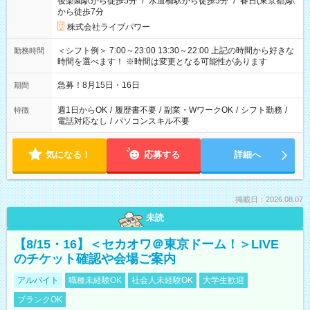
後楽園駅から徒歩5分
/
水道橋駅から徒歩5分
/
春日(東京都)駅
から徒歩7分
株式会社ライブパワー
＜シフト例＞ 7:00～23:00 13:30～22:00 上記の時間から好きな
勤務時間
時間を選べます！ ※時間は変更となる可能性があります
急募！8月15日・16日
期間
週1日からOK
/
履歴書不要
/
副業・WワークOK
/
シフト勤務
/
特徴
電話対応なし
/
パソコンスキル不要
気になる！
応募する
詳細へ
掲載日：2026.08.07
未読
【8/15・16】＜セカオワ＠東京ドーム！＞LIVE
のチケット確認や会場ご案内
アルバイト
職種未経験OK
社会人未経験OK
大学生歓迎
ブランクOK