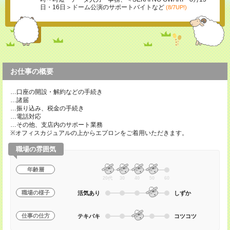
日・16日＞ドーム公演のサポートバイトなど
(8/7UP!)
お仕事の概要
…口座の開設・解約などの手続き
…諸届
…振り込み、税金の手続き
…電話対応
…その他、支店内のサポート業務
※オフィスカジュアルの上からエプロンをご着用いただきます。
職場の雰囲気
年齢層
20代
30
40
50
60
職場の様子
活気あり
しずか
仕事の仕方
テキパキ
コツコツ