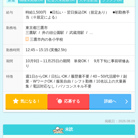
派遣
職種未経験OK
社会人未経験OK
大学生歓迎
ブランクOK
時給1,500円 ■日払い・翌日振込OK（規定あり） ■初勤務手
給与
当（※規定による）
東京都三鷹市
勤務地
三鷹駅
/
井の頭公園駅
/
武蔵境駅
/
…
三鷹市内の各小学校
12:45～15:15 (実働2.5h)
勤務時間
10月9日～11月25日の期間 単発OK！ 9月下旬に事前研修あ
期間
り
週1日からOK
/
日払いOK
/
履歴書不要
/
40～50代活躍中
/
副
特徴
業・WワークOK
/
服装自由
/
シフト勤務
/
10名以上の大量募
集
/
電話対応なし
/
パソコンスキル不要
気になる！
応募する
詳細へ
掲載日：2026.08.09
未読