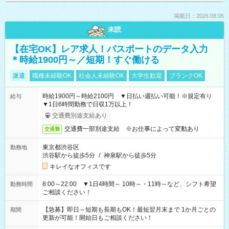
掲載日：2026.08.05
未読
【在宅OK】レア求人！パスポートのデータ入力
＊時給1900円～／短期！すぐ働ける
派遣
職種未経験OK
社会人未経験OK
大学生歓迎
ブランクOK
時給1900円～時給2100円 ▼日払い週払い可能！※規定有り
給与
▼1日6時間勤務で日収1万以上！
交通費別途支給あり
交通費一部別途支給 ※お仕事によって変動あり
交通費
東京都渋谷区
勤務地
渋谷駅から徒歩5分
/
神泉駅から徒歩5分
キレイなオフィスです
8:00～22:00 ▼1日4時間～ 10時～・11時～など、シフト希望
勤務時間
ご相談ください！
【急募】即日～短期も長期もOK！最短翌月末まで 1か月ごとの
期間
更新が可能！開始日もご相談ください！