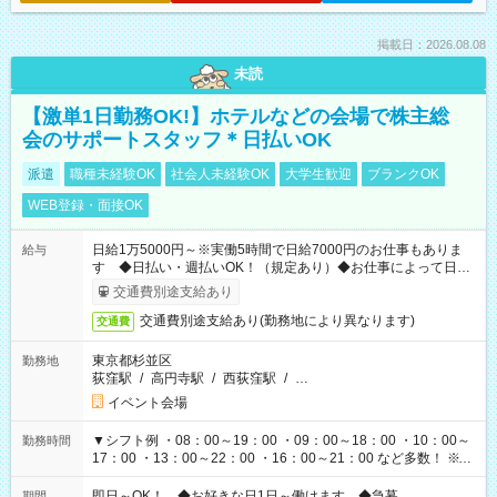
掲載日：2026.08.08
未読
【激単1日勤務OK!】ホテルなどの会場で株主総
会のサポートスタッフ＊日払いOK
派遣
職種未経験OK
社会人未経験OK
大学生歓迎
ブランクOK
WEB登録・面接OK
日給1万5000円～※実働5時間で日給7000円のお仕事もありま
給与
す ◆日払い・週払いOK！（規定あり）◆お仕事によって日給
も異なります
交通費別途支給あり
交通費別途支給あり(勤務地により異なります)
交通費
東京都杉並区
勤務地
荻窪駅
/
高円寺駅
/
西荻窪駅
/
…
イベント会場
▼シフト例 ・08：00～19：00 ・09：00～18：00 ・10：00～
勤務時間
17：00 ・13：00～22：00 ・16：00～21：00 など多数！ ※お
仕事により勤務時間が異なります
即日～OK！ ◆お好きな日1日～働けます ◆急募
期間