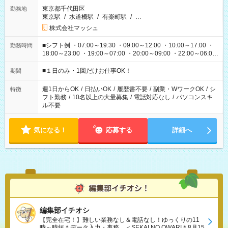
東京都千代田区
勤務地
東京駅
/
水道橋駅
/
有楽町駅
/
…
株式会社マッシュ
■シフト例 ・07:00～19:30 ・09:00～12:00 ・10:00～17:00 ・
勤務時間
18:00～23:00 ・19:00～07:00 ・20:00～09:00 ・22:00～06:00
etc ★最短で3時間で5,120円のお仕事から 15時間で2万円近く稼
げるお仕事も！ ご希望のお時間に合わせてご紹介！ ※シフトは
■１日のみ・1回だけお仕事OK！
期間
現場によって異なります。 ※勿論、休憩時間はあるのでご安心
ください！
週1日からOK
/
日払いOK
/
履歴書不要
/
副業・WワークOK
/
シ
特徴
フト勤務
/
10名以上の大量募集
/
電話対応なし
/
パソコンスキ
ル不要
気になる！
応募する
詳細へ
編集部イチオシ
【完全在宅！】難しい業務なし＆電話なし！ゆっくりの11
時～時短＊データ入力・事務、＜SEKAI NO OWARI＊8月15