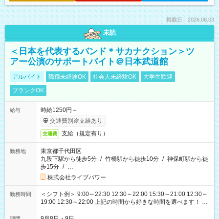
掲載日：2026.08.03
未読
＜日本を代表するバンド＊サカナクション＞ツ
アー公演のサポートバイト＠日本武道館
アルバイト
職種未経験OK
社会人未経験OK
大学生歓迎
ブランクOK
時給1250円～
給与
交通費別途支給あり
支給（規定有り）
交通費
東京都千代田区
勤務地
九段下駅から徒歩5分
/
竹橋駅から徒歩10分
/
神保町駅から徒
歩15分
/
…
株式会社ライブパワー
＜シフト例＞ 9:00～22:30 12:30～22:00 15:30～21:00 12:30～
勤務時間
19:00 12:30～22:00 上記の時間から好きな時間を選べます！ ※
時間は変更となる可能性があります
9月8日・9日
期間