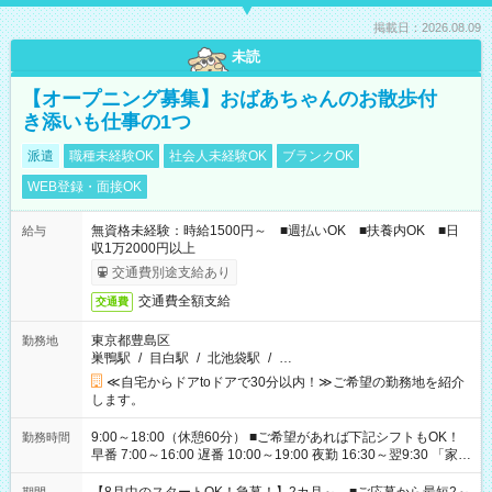
掲載日：2026.08.09
未読
【オープニング募集】おばあちゃんのお散歩付
き添いも仕事の1つ
派遣
職種未経験OK
社会人未経験OK
ブランクOK
WEB登録・面接OK
無資格未経験：時給1500円～ ■週払いOK ■扶養内OK ■日
給与
収1万2000円以上
交通費別途支給あり
交通費全額支給
交通費
東京都豊島区
勤務地
巣鴨駅
/
目白駅
/
北池袋駅
/
…
≪自宅からドアtoドアで30分以内！≫ご希望の勤務地を紹介
します。
9:00～18:00（休憩60分） ■ご希望があれば下記シフトもOK！
勤務時間
早番 7:00～16:00 遅番 10:00～19:00 夜勤 16:30～翌9:30 「家族
と休みを合わせたい」 「余裕を持って夕飯の準備がしたい」
「できれば残業はしたくない」 など、ご希望を教えてください