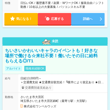
日払いOK
/
履歴書不要
/
副業・WワークOK
/
服装自由
/
シフト
特徴
勤務
/
10名以上の大量募集
/
パソコンスキル不要
気になる！
応募する
詳細へ
未読
ちいさいかわいいキャラのイベントも！好きな
場所で働ける☆来社不要！働いたその日に給料
もらえる◎/T1
アルバイト
職種未経験OK
日給13,000円～
給与
＋交通費支給 ★交通費全額支給！ ┗案件により規定あり ★日払
いOK！（規定あり） ┗働いたその日に現金GET♪ お仕事後はコ
交通費別途支給あり
ンビニATMから 日払い分を引き落とせます！ 【試用期間】試
用期間なし
さいたま市大宮区
勤務地
埼玉県さいたま市大宮区錦町（最寄り駅：大宮駅）
株式会社ワンベルウッズ