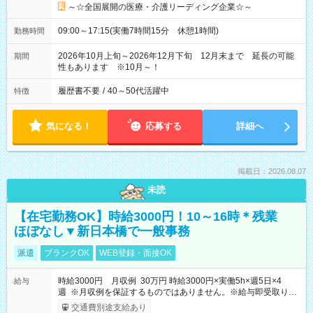
～☆全国展開の医療・介護リーディング企業☆～
09:00～17:15(実働7時間15分 休憩1時間)
勤務時間
2026年10月上旬～2026年12月下旬 12月末まで 延長の可能
期間
性もあります ※10月～！
履歴書不要
/
40～50代活躍中
特徴
気になる！
応募する
詳細へ
掲載日：2026.08.07
未読
【在宅勤務OK】時給3000円！10～16時＊残業
ほぼなし▼新日本橋で一般事務
派遣
ブランクOK
WEB登録・面接OK
時給3000円 月収例 30万円 時給3000円×実働5h×週5日×4
給与
週 ※月収例を保証するものではありません。※給与即受取りサ
ービス利用可（利用条件有）
交通費別途支給あり