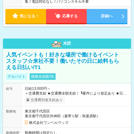
集
/
電話対応なし
/
パソコンスキル不要
気になる！
応募する
詳細へ
未読
人気イベントも！好きな場所で働けるイベント
スタッフ☆来社不要！働いたその日に給料もら
える日払い/T1
アルバイト
職種未経験OK
日給13,000円～
給与
＋交通費支給 ★交通費全額支給！ ┗案件により規定あり ★日払
いOK！（規定あり） ┗働いたその日に現金GET♪ お仕事後はコ
交通費別途支給あり
ンビニATMから 日払い分を引き落とせます！ 【試用期間】試
用期間なし
東京都千代田区
勤務地
東京都千代田区外神田（最寄り駅：秋葉原駅）
株式会社ワンベルウッズ
勤務時間は指定なし
勤務時間