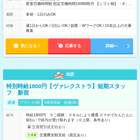
変形労働時間制 想定労働時間160時間/月 【シフト例】 ・8：00
～21：00
単発・1日のみOK
期間
週1日からOK / 日払いOK / 副業・WワークOK / 10名以上の大量
特徴
募集
気になる！
応募する
詳細へ
未読
特別時給1800円【ヴァレクストラ】短期スタッ
フ 新宿
派遣
ブランクOK
WEB登録・面接OK
時給1800円 ※ご経験・スキルにより優遇 スマホでかんたんに
給与
前払いで給与が受け取れます（※上限、条件あり）
交通費別途支給あり
交通費全額支給（規定あり）
交通費