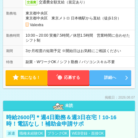
交通費全額支給（規定あり）
交通費
東京都中央区
勤務地
東京都中央区 東京メトロ 日本橋駅から直結（徒歩1分）
Valextra
10:00～20:00 実働7.5時間／休憩1.5時間 営業時間に合わせた
勤務時間
シフト制
3か月程度の短期予定 ※開始日はお気軽にご相談ください
期間
副業・WワークOK
/
シフト勤務
/
パソコンスキル不要
特徴
気になる！
応募する
詳細へ
掲載日：2026.08.07
未読
時給2600円＊週4日勤務＆週3日在宅！10-16
時！電話なし！補助金申請サポ
派遣
職種未経験OK
ブランクOK
WEB登録・面接OK