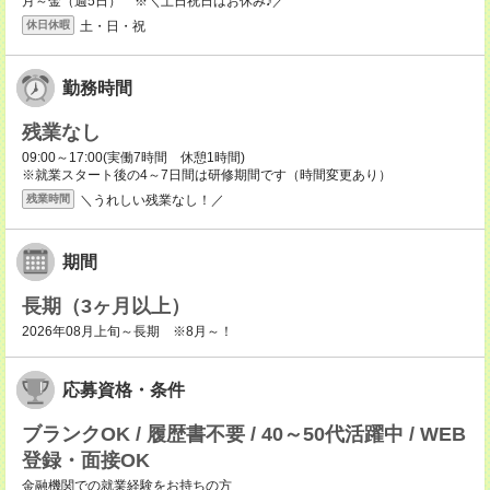
月～金（週5日） ※＼土日祝日はお休み♪／
土・日・祝
休日休暇
勤務時間
残業なし
09:00～17:00(実働7時間 休憩1時間)
※就業スタート後の4～7日間は研修期間です（時間変更あり）
＼うれしい残業なし！／
残業時間
期間
長期（3ヶ月以上）
2026年08月上旬～長期 ※8月～！
応募資格・条件
ブランクOK / 履歴書不要 / 40～50代活躍中 / WEB
登録・面接OK
金融機関での就業経験をお持ちの方