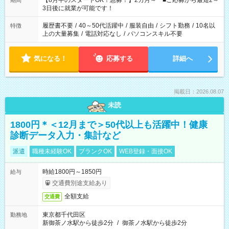
【8月中のスタートOK！急募！】2カ月～ ■ご応募から最短2～
期間
ね。 ※Wワーク希望の方へ 今ご覧のお仕事で希望する勤務時間
3日後に就業が可能です！
と、もう1つのお仕事の勤務時間。 合計で週40時間を超える場
合は応募できません。
履歴書不要
/
40～50代活躍中
/
服装自由
/
シフト勤務
/
10名以
特徴
上の大量募集
/
電話対応なし
/
パソコンスキル不要
気になる！
応募する
詳細へ
掲載日：2026.08.07
未読
1800円＊＜12月まで＞50代以上も活躍中！健康
診断データ入力・集計など
派遣
職種未経験OK
ブランクOK
WEB登録・面接OK
時給1800円～1850円
給与
交通費別途支給あり
全額支給
交通費
東京都千代田区
勤務地
新御茶ノ水駅から徒歩2分
/
御茶ノ水駅から徒歩2分