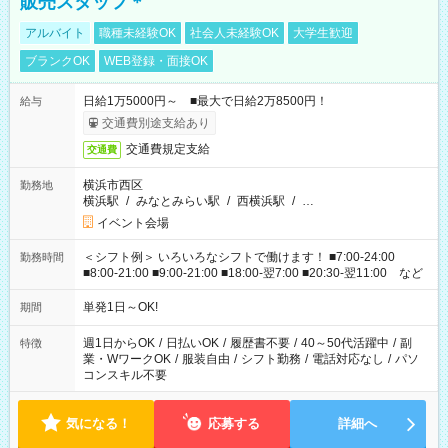
販売スタッフ＊
アルバイト
職種未経験OK
社会人未経験OK
大学生歓迎
ブランクOK
WEB登録・面接OK
日給1万5000円～ ■最大で日給2万8500円！
給与
交通費別途支給あり
交通費規定支給
交通費
横浜市西区
勤務地
横浜駅
/
みなとみらい駅
/
西横浜駅
/
…
イベント会場
＜シフト例＞ いろいろなシフトで働けます！ ■7:00-24:00
勤務時間
■8:00-21:00 ■9:00-21:00 ■18:00-翌7:00 ■20:30-翌11:00 など
単発1日～OK!
期間
週1日からOK
/
日払いOK
/
履歴書不要
/
40～50代活躍中
/
副
特徴
業・WワークOK
/
服装自由
/
シフト勤務
/
電話対応なし
/
パソ
コンスキル不要
気になる！
応募する
詳細へ