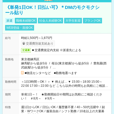
《単発1日OK！日払い可》＊DMのモクモクシ
ール貼り
派遣
職種未経験OK
社会人未経験OK
大学生歓迎
ブランクOK
WEB登録・面接OK
時給1,500円～1,875円
給与
交通費別途支給あり
■ 交通費規定内支給 ※派遣先による
交通費
東京都練馬区
勤務地
練馬駅から徒歩5分
/
桜台(東京都)駅から徒歩5分
/
豊島園(西
武線)駅から徒歩5分
/
…
■物流センターなど ■勤務地選べます
＜1日3時間～OK！＞ ▼ 例えば… ▼ 15:00～18:00 15:00～
勤務時間
22:00 17:00～22:00 など こちら以外の時間もお気軽にご相談く
ださい！
単発1日～！ ★勤務開始日や期間はお気軽にご相談くださ
期間
い！ ＃8月～ ＃9月～
週1日からOK
/
日払いOK
/
履歴書不要
/
40～50代活躍中
/
副
特徴
業・WワークOK
/
服装自由
/
シフト勤務
/
10名以上の大量募