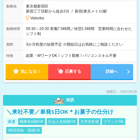
東京都新宿区
勤務地
新宿三丁目駅から徒歩2分
/
新宿(東京メトロ)駅
Valextra
09:30～20:30 実働7.5時間／休憩1.5時間 営業時間に合わせた
勤務時間
シフト制
3か月程度の短期予定 ※開始日はお気軽にご相談ください
期間
副業・WワークOK
/
シフト勤務
/
パソコンスキル不要
特徴
気になる！
応募する
詳細へ
掲載日：2026.08.08
未読
＼来社不要／単発1日OK＊お菓子の仕分け
派遣
職種未経験OK
社会人未経験OK
大学生歓迎
ブランクOK
WEB登録・面接OK