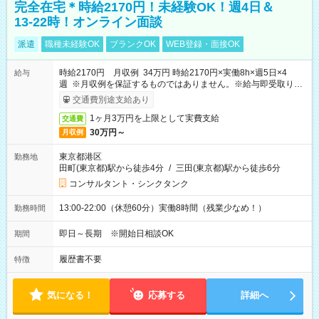
完全在宅＊時給2170円！未経験OK！週4日＆
13-22時！オンライン面談
派遣
職種未経験OK
ブランクOK
WEB登録・面接OK
時給2170円 月収例 34万円 時給2170円×実働8h×週5日×4
給与
週 ※月収例を保証するものではありません。※給与即受取りサ
ービス利用可（利用条件有）
交通費別途支給あり
1ヶ月3万円を上限として実費支給
交通費
30万円～
月収例
東京都港区
勤務地
田町(東京都)駅から徒歩4分
/
三田(東京都)駅から徒歩6分
コンサルタント・シンクタンク
13:00-22:00（休憩60分）実働8時間（残業少なめ！）
勤務時間
即日～長期 ※開始日相談OK
期間
履歴書不要
特徴
気になる！
応募する
詳細へ