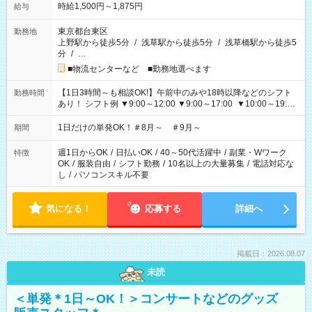
時給1,500円～1,875円
給与
東京都台東区
勤務地
上野駅から徒歩5分
/
浅草駅から徒歩5分
/
浅草橋駅から徒歩5
分
/
…
■物流センターなど ■勤務地選べます
【1日3時間～も相談OK!】午前中のみや18時以降などのシフト
勤務時間
あり！ シフト例 ▼9:00～12:00 ▼9:00～17:00 ▼10:00～19:00
▼18:00～21:00
1日だけの単発OK！＃8月～ ＃9月～
期間
週1日からOK
/
日払いOK
/
40～50代活躍中
/
副業・Wワーク
特徴
OK
/
服装自由
/
シフト勤務
/
10名以上の大量募集
/
電話対応な
し
/
パソコンスキル不要
気になる！
応募する
詳細へ
掲載日：2026.08.07
未読
＜単発＊1日～OK！＞コンサートなどのグッズ