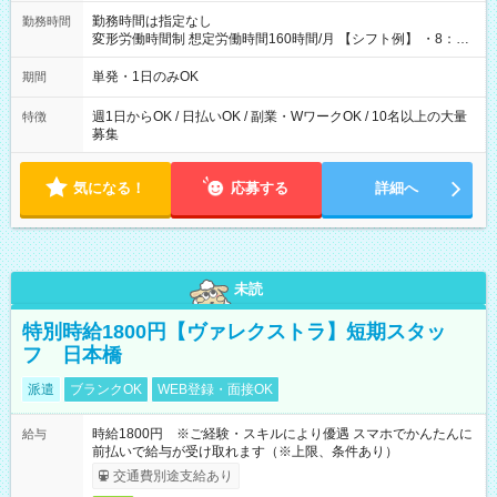
勤務時間は指定なし
勤務時間
変形労働時間制 想定労働時間160時間/月 【シフト例】 ・8：00
～21：00
単発・1日のみOK
期間
週1日からOK / 日払いOK / 副業・WワークOK / 10名以上の大量
特徴
募集
気になる！
応募する
詳細へ
未読
特別時給1800円【ヴァレクストラ】短期スタッ
フ 日本橋
派遣
ブランクOK
WEB登録・面接OK
時給1800円 ※ご経験・スキルにより優遇 スマホでかんたんに
給与
前払いで給与が受け取れます（※上限、条件あり）
交通費別途支給あり