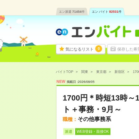
エン派遣
71454
件
エン バイト
82531
件
0
気になるリスト
保存した希
バイトTOP
関東
東京都
新宿区
17
NEW
掲載日 :
2026
/
08
/
05
1700円＊時短13時
ト＋事務・9月～
その他事務系
職種：
派遣
WEB登録・面接OK