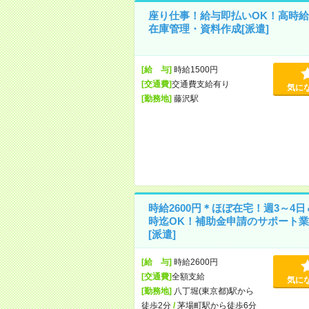
座り仕事！給与即払いOK！高時給
在庫管理・資料作成[派遣]
[給 与]
時給1500円
[交通費]
交通費支給有り
気に
[勤務地]
藤沢駅
時給2600円＊ほぼ在宅！週3～4日
時迄OK！補助金申請のサポート業
[派遣]
[給 与]
時給2600円
[交通費]
全額支給
気に
[勤務地]
八丁堀(東京都)駅から
徒歩2分
/
茅場町駅から徒歩6分