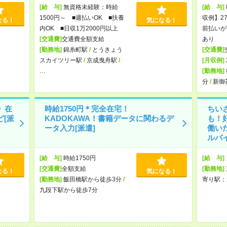
[給 与]
無資格未経験：時給
[給 与]
1500円～ ■週払いOK ■扶養
収例】27
なる！
気になる！
内OK ■日収1万2000円以上
前払いが
[交通費]
交通費全額支給
あり
[勤務地]
錦糸町駅
/
とうきょう
[交通費]
スカイツリー駅
/
京成曳舟駅
/
[月収例]
…
[勤務地]
分
/
新御
》在
時給1750円＊完全在宅！
ちい
ど[派
KADOKAWA！書籍データに関わるデ
も！
ータ入力[派遣]
働い
ルバイ
[給 与]
時給1750円
[給 与]
[交通費]
全額支給
[勤務地]
なる！
気になる！
[勤務地]
飯田橋駅から徒歩3分
/
寄り駅：
九段下駅から徒歩7分