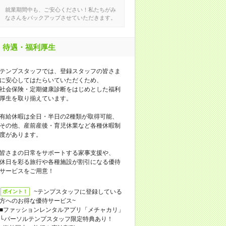
就業期間中も、ご安心ください！私たちがみ
なさんをバックアップさせていただきます。
待遇・福利厚生
テンプスタッフでは、登録スタッフの皆さま
に安心してはたらいていただくため、
社会保険・定期健康診断をはじめとした福利
厚生を取り揃えています。
有給休暇は全日・半日の2種類が取得可能、
その他、産前産後・育児休業など各種休暇制
度があります。
皆さまの日常をサポートする家事支援や、
休日を彩る旅行や各種施設が割引になる優待
サービスをご用意！
~テンプスタッフに登録している
ポイント！
方へのお得な優待サービス~
■ファッションレンタルアプリ「メチャカリ」
└パーソルテンプスタッフ限定特典あり！