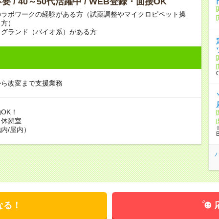
 / 40～50代活躍中 / WEB登録・面接OK
のラボワークの経験がある方（試薬調整やマイクロピペット操
る方）
クグランド（バイオ系）がある方
から改変まで支援業務
OK！
：休憩室
内/屋内）
なる！