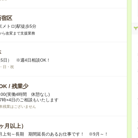
新宿区
京メトロ)駅徒歩5分
から改変まで支援業務
休
5日） ※週4日相談OK！
・日・祝
K / 残業少
17:00(実働4時間 休憩なし)
17時×4日のご相談もいたします
本残業はございません
ヶ月以上）
09月上旬～長期 期間延長のあるお仕事です！ ※9月～！