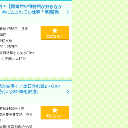
50円＊【図書館や博物館が好きなか
】本に囲まれてお仕事＊事務[派
時給1750円 月収
000円
気になる！
全額支給
20～25万円
東所沢駅から徒歩10分
から民間バス12分
完全在宅！／土日含む週2～OK<
付>@2400円[派遣]
時給2400円＋交
交通費実費支給（当社
気になる！
）
田町(東京都)駅から徒