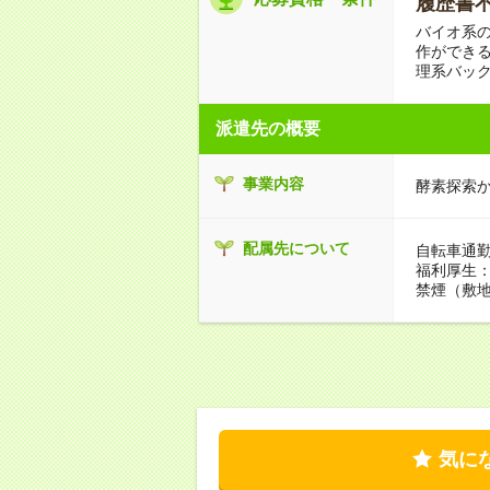
履歴書不要
バイオ系
作ができ
理系バッ
派遣先の概要
事業内容
酵素探索
配属先について
自転車通勤
福利厚生
禁煙（敷地
気に