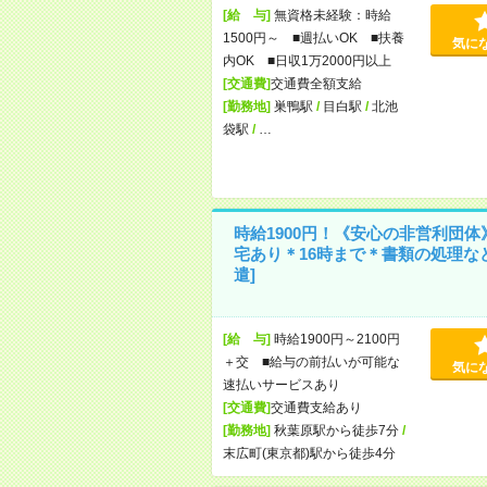
[給 与]
無資格未経験：時給
1500円～ ■週払いOK ■扶養
気に
内OK ■日収1万2000円以上
[交通費]
交通費全額支給
[勤務地]
巣鴨駅
/
目白駅
/
北池
袋駅
/
…
時給1900円！《安心の非営利団体
宅あり＊16時まで＊書類の処理な
遣]
[給 与]
時給1900円～2100円
＋交 ■給与の前払いが可能な
気に
速払いサービスあり
[交通費]
交通費支給あり
[勤務地]
秋葉原駅から徒歩7分
/
末広町(東京都)駅から徒歩4分