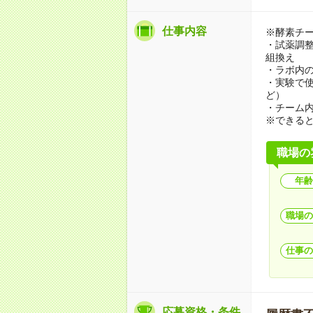
仕事内容
※酵素チ
・試薬調整
組換え
・ラボ内
・実験で使
ど）
・チーム
※できる
職場の
年齢
職場の
仕事の
応募資格・条件