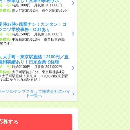
円！残業なし！営業の事務サポ
[給 与]
時給1800円 月収例 201,600円
[勤務地]
虎ノ門駅徒歩2分、霞ケ関駅徒歩5分
定時17時×残業ナシ！カンタン！コ
ツコツ学校事務！OJTあり
[給 与]
時給1500円 月収例 210,000円
[勤務地]
中板橋駅徒歩13分 ※自転車通勤
OKです！
＼大手町・東京駅直結！2100円／直
雇用実績あり！日系企業で経理
[給 与]
時給2100円 月収例 294,000円
[勤務地]
大手町駅徒歩1分、東京駅徒歩4分
※大手町駅直結！東京メトロ丸の内線東京駅
B3出口からも直結駅直結！
パーソルテンプスタッフ株式会社のバイ
ト一覧へ
応募する