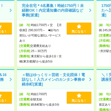
！
完全在宅＊4名募集！時給1750円！未
17
経験OK！内定通知書の内容確認など
たへ
事務[派遣]
遣]
[給 与]
時給1750円＋交 【月
[給 与]
収例】290,937円～ ■給与の
例 245,
なる！
気になる！
前払いが可能な速払いサービス
[交通費]
あり
[月収例]
[交通費]
交通費支給あり
[勤務地]
[月収例]
25～30万円
/
所沢駅
[勤務地]
東京駅から徒歩1分
/
京
橋(東京都)駅から徒歩5分
＆16
＜朝はゆっくり＞芸術・文化団体！電
＼！
務
話なし！入力メインのカンタン事務＠
講座受
錦糸町[派遣]
[給 与]
時給1700円
[給 与]
[交通費]
全額支給
[交通費]
なる！
気になる！
[勤務地]
錦糸町駅から徒歩3分
規定あり
[勤務地]