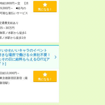
時給1800円＋交 【月
9,000円～ ■給与の
気になる！
可能な速払いサービス
交通費支給あり
25～30万円
御茶ノ水駅から徒歩1
茶ノ水駅から徒歩1分
さいかわいいキャラのイベント
好きな場所で働ける☆来社不要！
たその日に給料もらえる◎/T1[ア
ト]
日給13,000円～
東京都新宿区新宿（最
気になる！
新宿駅）