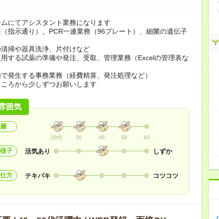
ームにてアシスタント業務になります
（指示通り）、PCR一連業務（96プレート）、細菌の遺伝子
の清掃や器具洗浄、片付けなど
用する試薬の準備や発注、受取、管理業務（Excelの管理表な
内で発生する事務業務（経費精算、発注処理など）
ところから少しずつお願いします
雰囲気
層
20代
30
40
50
60
様子
活気あり
しずか
仕方
テキパキ
コツコツ