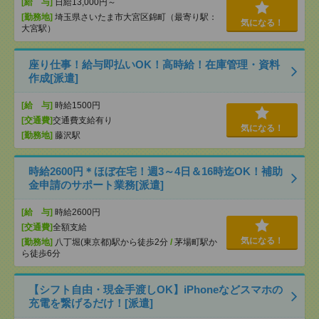
[給 与]
日給13,000円～
[勤務地]
埼玉県さいたま市大宮区錦町（最寄り駅：
気になる！
大宮駅）
座り仕事！給与即払いOK！高時給！在庫管理・資料
作成[派遣]
[給 与]
時給1500円
[交通費]
交通費支給有り
気になる！
[勤務地]
藤沢駅
時給2600円＊ほぼ在宅！週3～4日＆16時迄OK！補助
金申請のサポート業務[派遣]
[給 与]
時給2600円
[交通費]
全額支給
気になる！
[勤務地]
八丁堀(東京都)駅から徒歩2分
/
茅場町駅か
ら徒歩6分
【シフト自由・現金手渡しOK】iPhoneなどスマホの
充電を繋げるだけ！[派遣]