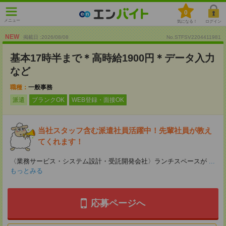
0
メニュー
気になる！
ログイン
NEW
掲載日 :2026
/
08
/
08
No.STFSV2204411981
基本17時半まで＊高時給1900円＊データ入力
など
職種：
一般事務
派遣
ブランクOK
WEB登録・面接OK
当社スタッフ含む派遣社員活躍中！先輩社員が教え
てくれます！
〈業務サービス・システム設計・受託開発会社〉ランチスペースが
...
もっとみる
応募ページへ