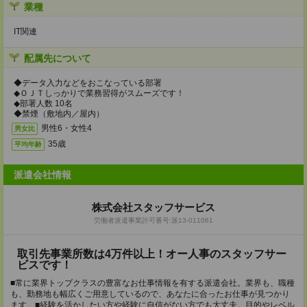
業種
IT関連
配属先について
◆データ入力などをおこなっている部署
◆ＯＪＴしっかりで業務習得がスムーズです！
◆部署人数 10名
◆禁煙（敷地内／屋内）
男性6・女性4
男女比
35歳
平均年齢
派遣会社情報
株式会社スタッフサービス
労働者派遣事業許可番号:派13-011061
取引先事業所数は4万件以上！オー人事のスタッフサー
ビスです！
■常に業界トップクラスの豊富なお仕事情報を有する派遣会社。業界も、職種
も、勤務地も幅広くご用意しているので、あなたに合ったお仕事が見つかり
ます。■経験を活かしたい方や経験に自信がない方でも大丈夫。目的やレベル