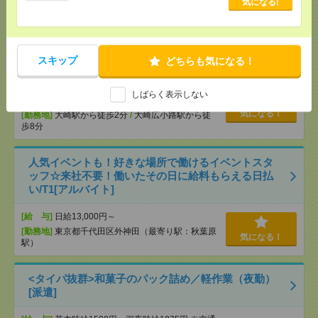
気になる!
から徒歩4分
＼！電話なし！／集中して働けるコツコツデータチ
ェック@大崎[派遣]
スキップ
どちらも気になる！
[給 与]
時給1750円＋交
しばらく表示しない
[交通費]
交通費実費支給(当社規定あり)
気になる！
[勤務地]
大崎駅から徒歩2分
/
大崎広小路駅から徒
歩8分
人気イベントも！好きな場所で働けるイベントスタ
ッフ☆来社不要！働いたその日に給料もらえる日払
い/T1[アルバイト]
[給 与]
日給13,000円～
[勤務地]
東京都千代田区外神田（最寄り駅：秋葉原
気になる！
駅）
<タイパ抜群>和菓子のパック詰め／軽作業（夜勤）
[派遣]