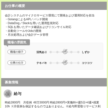
お仕事の概要
会計システムのマイクロサービス環境にて開発および運用対応を担当
・GolangによるAPI／バッチ開発
・DataDog／Slackを用いた運用監視対応
・SQLを用いたデータ確認およびリコンサイル対応
・自動化ツールやJobの開発
・月次処理および会計データ管理
職場の雰囲気
職場の様子
活気あり
しずか
仕事の仕方
テキパキ
コツコツ
募集情報
給与
時給2800円 月収例 48万3000円 時給2800円×実働8h×週5日×4週+残業
10h ※月収例を保証するものではありません。※給与即受取りサービス利