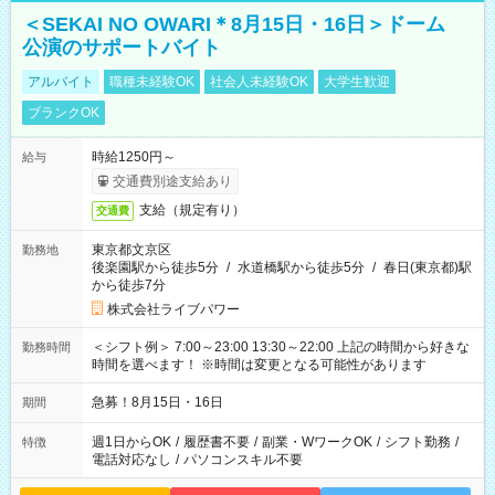
＜SEKAI NO OWARI＊8月15日・16日＞ドーム
公演のサポートバイト
アルバイト
職種未経験OK
社会人未経験OK
大学生歓迎
ブランクOK
時給1250円～
給与
交通費別途支給あり
支給（規定有り）
交通費
東京都文京区
勤務地
後楽園駅から徒歩5分
/
水道橋駅から徒歩5分
/
春日(東京都)駅
から徒歩7分
株式会社ライブパワー
＜シフト例＞ 7:00～23:00 13:30～22:00 上記の時間から好きな
勤務時間
時間を選べます！ ※時間は変更となる可能性があります
急募！8月15日・16日
期間
週1日からOK
/
履歴書不要
/
副業・WワークOK
/
シフト勤務
/
特徴
電話対応なし
/
パソコンスキル不要