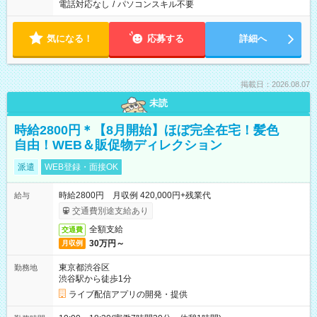
電話対応なし
/
パソコンスキル不要
気になる！
応募する
詳細へ
掲載日：2026.08.07
未読
時給2800円＊【8月開始】ほぼ完全在宅！髪色
自由！WEB＆販促物ディレクション
派遣
WEB登録・面接OK
時給2800円 月収例 420,000円+残業代
給与
交通費別途支給あり
全額支給
交通費
30万円～
月収例
東京都渋谷区
勤務地
渋谷駅から徒歩1分
ライブ配信アプリの開発・提供