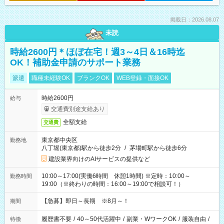
掲載日：2026.08.07
未読
時給2600円＊ほぼ在宅！週3～4日＆16時迄
OK！補助金申請のサポート業務
派遣
職種未経験OK
ブランクOK
WEB登録・面接OK
時給2600円
給与
交通費別途支給あり
全額支給
交通費
東京都中央区
勤務地
八丁堀(東京都)駅から徒歩2分
/
茅場町駅から徒歩6分
建設業界向けのAIサービスの提供など
10:00～17:00(実働6時間 休憩1時間) ※定時：10:00～
勤務時間
19:00（※終わりの時間：16:00～19:00で相談可！）
【急募】即日～長期 ※8月～！
期間
履歴書不要
/
40～50代活躍中
/
副業・WワークOK
/
服装自由
/
特徴