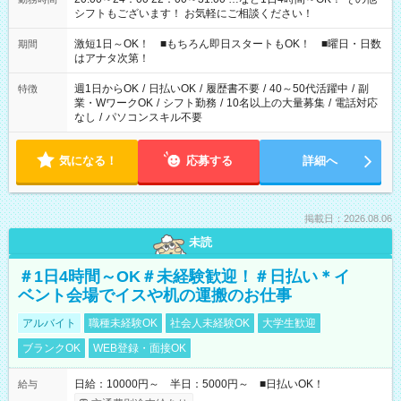
シフトもございます！ お気軽にご相談ください！
激短1日～OK！ ■もちろん即日スタートもOK！ ■曜日・日数
期間
はアナタ次第！
週1日からOK
/
日払いOK
/
履歴書不要
/
40～50代活躍中
/
副
特徴
業・WワークOK
/
シフト勤務
/
10名以上の大量募集
/
電話対応
なし
/
パソコンスキル不要
気になる！
応募する
詳細へ
掲載日：2026.08.06
未読
＃1日4時間～OK＃未経験歓迎！＃日払い＊イ
ベント会場でイスや机の運搬のお仕事
アルバイト
職種未経験OK
社会人未経験OK
大学生歓迎
ブランクOK
WEB登録・面接OK
日給：10000円～ 半日：5000円～ ■日払いOK！
給与