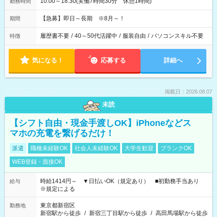
10:00～18:30(実働7時間30分 休憩1時間)
勤務時間
【急募】即日～長期 ※8月～！
期間
履歴書不要
/
40～50代活躍中
/
服装自由
/
パソコンスキル不要
特徴
気になる！
応募する
詳細へ
掲載日：2026.08.07
未読
【シフト自由・現金手渡しOK】iPhoneなどス
マホの充電を繋げるだけ！
派遣
職種未経験OK
社会人未経験OK
大学生歓迎
ブランクOK
WEB登録・面接OK
時給1414円～ ▼日払いOK（規定あり） ■初勤務手当あり
給与
※規定による
東京都新宿区
勤務地
新宿駅から徒歩
/
新宿三丁目駅から徒歩
/
高田馬場駅から徒歩