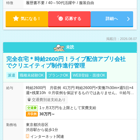
履歴書不要
/
40～50代活躍中
/
服装自由
特徴
気になる！
応募する
詳細へ
掲載日：2026.08.07
未読
完全在宅＊時給2600円！ライブ配信アプリ会社
でクリエイティブ制作進行管理
派遣
職種未経験OK
ブランクOK
WEB登録・面接OK
時給2600円 月収例 41万円 時給2600円×実働7h30m×週5日×4
給与
週+残業10h ※月収例を保証するものではありません。※給与即
受取りサービス利用可（利用条件有）
交通費別途支給あり
1ヶ月3万円を上限として実費支給
交通費
30万円～
月収例
東京都渋谷区
勤務地
渋谷駅から徒歩1分
インターネット関連