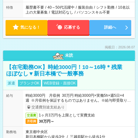
と、もう1つのお仕事の勤務時間。 合計で週40時間を超える場
合は応募できません。
履歴書不要
/
40～50代活躍中
/
服装自由
/
シフト勤務
/
10名以
特徴
上の大量募集
/
電話対応なし
/
パソコンスキル不要
気になる！
応募する
詳細へ
掲載日：2026.08.07
未読
【在宅勤務OK】時給3000円！10～16時＊残業
ほぼなし▼新日本橋で一般事務
派遣
ブランクOK
WEB登録・面接OK
時給3000円 月収例 30万円 時給3000円×実働5h×週5日×4
給与
週 ※月収例を保証するものではありません。※給与即受取りサ
ービス利用可（利用条件有）
交通費別途支給あり
1ヶ月3万円を上限として実費支給
交通費
30万円～
月収例
東京都中央区
勤務地
新日本橋駅から徒歩3分
/
三越前駅から徒歩1分