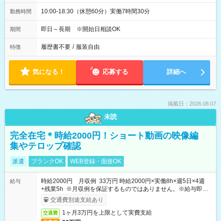
10:00-18:30（休憩60分）実働7時間30分
勤務時間
即日～長期 ※開始日相談OK
期間
履歴書不要
/
服装自由
特徴
気になる！
応募する
詳細へ
掲載日：2026.08.07
未読
完全在宅＊時給2000円！ショート動画の映像編
集やテロップ確認
派遣
ブランクOK
WEB登録・面接OK
時給2000円 月収例 33万円 時給2000円×実働8h×週5日×4週
給与
+残業5h ※月収例を保証するものではありません。※給与即受
取りサービス利用可（利用条件有）
交通費別途支給あり
1ヶ月3万円を上限として実費支給
交通費