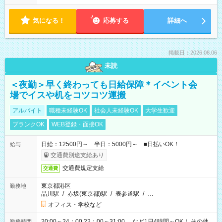
気になる！
応募する
詳細へ
掲載日：2026.08.06
未読
＜夜勤＞早く終わっても日給保障＊イベント会
場でイスや机をコツコツ運搬
アルバイト
職種未経験OK
社会人未経験OK
大学生歓迎
ブランクOK
WEB登録・面接OK
日給：12500円～ 半日：5000円～ ■日払いOK！
給与
交通費別途支給あり
交通費規定支給
交通費
東京都港区
勤務地
品川駅
/
赤坂(東京都)駅
/
表参道駅
/
…
オフィス・学校など
20:00～24：00 22：00～31:00 …など1日4時間～OK！ その他
勤務時間