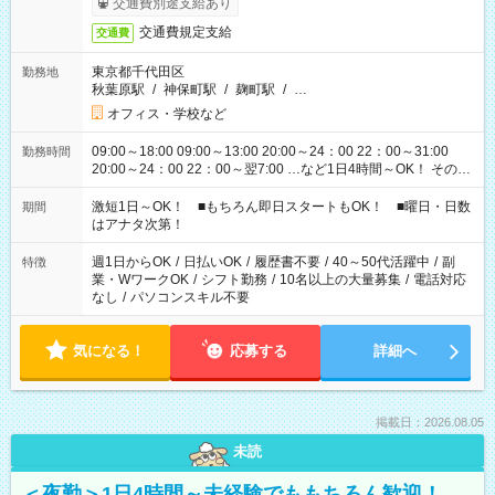
交通費別途支給あり
交通費規定支給
交通費
東京都千代田区
勤務地
秋葉原駅
/
神保町駅
/
麹町駅
/
…
オフィス・学校など
09:00～18:00 09:00～13:00 20:00～24：00 22：00～31:00
勤務時間
20:00～24：00 22：00～翌7:00 …など1日4時間～OK！ その他
シフトもございます！ お気軽にご相談ください！
激短1日～OK！ ■もちろん即日スタートもOK！ ■曜日・日数
期間
はアナタ次第！
週1日からOK
/
日払いOK
/
履歴書不要
/
40～50代活躍中
/
副
特徴
業・WワークOK
/
シフト勤務
/
10名以上の大量募集
/
電話対応
なし
/
パソコンスキル不要
気になる！
応募する
詳細へ
掲載日：2026.08.05
未読
＜夜勤＞1日4時間～未経験でももちろん歓迎！