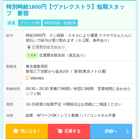
特別時給1800円【ヴァレクストラ】短期スタッ
フ 新宿
派遣
ブランクOK
WEB登録・面接OK
時給1800円 ※ご経験・スキルにより優遇 スマホでかんたんに
給与
前払いで給与が受け取れます（※上限、条件あり）
交通費別途支給あり
交通費全額支給（規定あり）
交通費
東京都新宿区
勤務地
新宿三丁目駅から徒歩2分
/
新宿(東京メトロ)駅
Valextra
09:30～20:30 実働7.5時間／休憩1.5時間 営業時間に合わせた
勤務時間
シフト制
3か月程度の短期予定 ※開始日はお気軽にご相談ください
期間
副業・WワークOK
/
シフト勤務
/
パソコンスキル不要
特徴
気になる！
応募する
詳細へ