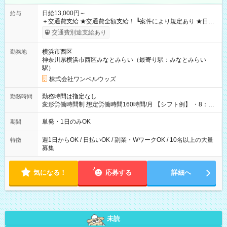
日給13,000円～
給与
＋交通費支給 ★交通費全額支給！ ┗案件により規定あり ★日払
いOK！（規定あり） ┗働いたその日に現金GET♪ お仕事後はコ
交通費別途支給あり
ンビニATMから 日払い分を引き落とせます！ 【試用期間】試
用期間なし
横浜市西区
勤務地
神奈川県横浜市西区みなとみらい（最寄り駅：みなとみらい
駅）
株式会社ワンベルウッズ
勤務時間は指定なし
勤務時間
変形労働時間制 想定労働時間160時間/月 【シフト例】 ・8：00
～21：00
単発・1日のみOK
期間
週1日からOK / 日払いOK / 副業・WワークOK / 10名以上の大量
特徴
募集
気になる！
応募する
詳細へ
未読