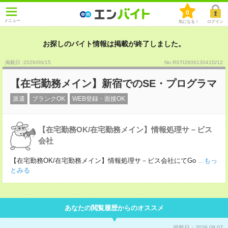
0
メニュー
気になる！
ログイン
お探しのバイト情報は掲載が終了しました。
掲載日 :2026
/
06
/
15
No.RSTI260613041D/12
【在宅勤務メイン】新宿でのSE・プログラマ
派遣
ブランクOK
WEB登録・面接OK
【在宅勤務OK/在宅勤務メイン】情報処理サ－ビス
会社
【在宅勤務OK/在宅勤務メイン】情報処理サ－ビス会社にてGo
...もっ
とみる
あなたの閲覧履歴からのオススメ
掲載日：2026.08.07