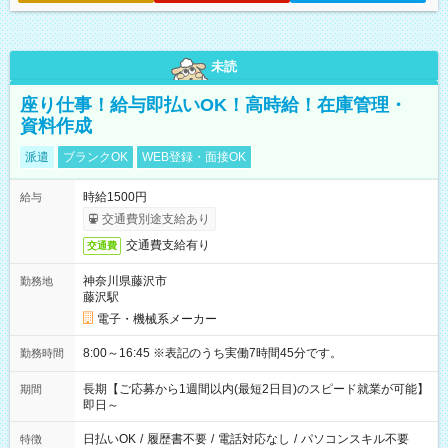
未読
座り仕事！給与即払いOK！高時給！在庫管理・
資料作成
派遣
ブランクOK
WEB登録・面接OK
時給1500円
給与
交通費別途支給あり
交通費支給有り
交通費
神奈川県藤沢市
勤務地
藤沢駅
電子・機械系メーカー
8:00～16:45 ※表記のうち実働7時間45分です。
勤務時間
長期【ご応募から1週間以内(最短2日目)のスピード就業が可能】
期間
即日～
日払いOK
/
履歴書不要
/
電話対応なし
/
パソコンスキル不要
特徴