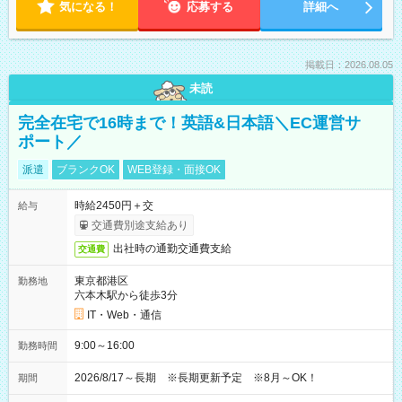
気になる！
応募する
詳細へ
掲載日：2026.08.05
未読
完全在宅で16時まで！英語&日本語＼EC運営サ
ポート／
派遣
ブランクOK
WEB登録・面接OK
時給2450円＋交
給与
交通費別途支給あり
出社時の通勤交通費支給
交通費
東京都港区
勤務地
六本木駅から徒歩3分
IT・Web・通信
9:00～16:00
勤務時間
2026/8/17～長期 ※長期更新予定 ※8月～OK！
期間