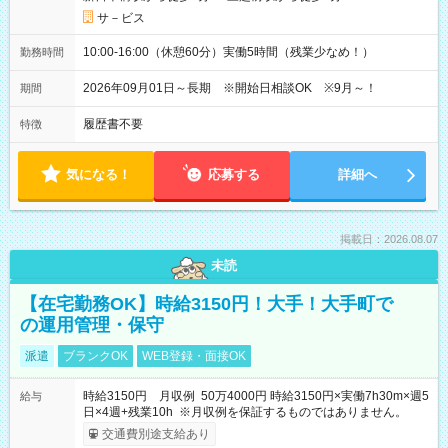
サ－ビス
10:00-16:00（休憩60分）実働5時間（残業少なめ！）
勤務時間
2026年09月01日～長期 ※開始日相談OK ※9月～！
期間
履歴書不要
特徴
気になる！
応募する
詳細へ
掲載日：2026.08.07
未読
【在宅勤務OK】時給3150円！大手！大手町で
の運用管理・保守
派遣
ブランクOK
WEB登録・面接OK
時給3150円 月収例 50万4000円 時給3150円×実働7h30m×週5
給与
日×4週+残業10h ※月収例を保証するものではありません。
交通費別途支給あり