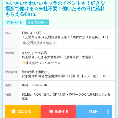
ちいさいかわいいキャラのイベントも！好きな
場所で働ける☆来社不要！働いたその日に給料
もらえる◎/T1
アルバイト
職種未経験OK
日給13,000円～
給与
＋交通費支給 ★交通費全額支給！ ┗案件により規定あり ★日払
いOK！（規定あり） ┗働いたその日に現金GET♪ お仕事後はコ
交通費別途支給あり
ンビニATMから 日払い分を引き落とせます！ 【試用期間】試
用期間なし
さいたま市大宮区
勤務地
埼玉県さいたま市大宮区錦町（最寄り駅：大宮駅）
株式会社ワンベルウッズ
勤務時間は指定なし
勤務時間
変形労働時間制 想定労働時間160時間/月 【シフト例】 ・8：00
～21：00
単発・1日のみOK
期間
週1日からOK / 日払いOK / 副業・WワークOK / 10名以上の大量
特徴
募集
気になる！
応募する
詳細へ