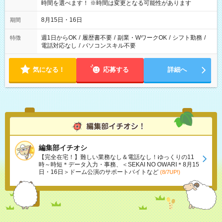
時間を選べます！ ※時間は変更となる可能性があります
8月15日・16日
期間
週1日からOK
/
履歴書不要
/
副業・WワークOK
/
シフト勤務
/
特徴
電話対応なし
/
パソコンスキル不要
気になる！
応募する
詳細へ
編集部イチオシ
【完全在宅！】難しい業務なし＆電話なし！ゆっくりの11
時～時短＊データ入力・事務、＜SEKAI NO OWARI＊8月15
日・16日＞ドーム公演のサポートバイトなど
(8/7UP!)