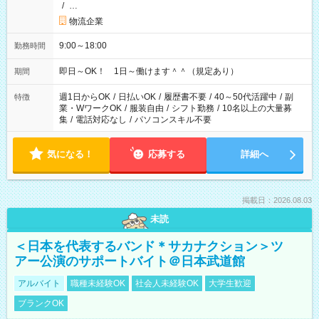
/
…
物流企業
9:00～18:00
勤務時間
即日～OK！ 1日～働けます＾＾（規定あり）
期間
週1日からOK
/
日払いOK
/
履歴書不要
/
40～50代活躍中
/
副
特徴
業・WワークOK
/
服装自由
/
シフト勤務
/
10名以上の大量募
集
/
電話対応なし
/
パソコンスキル不要
気になる！
応募する
詳細へ
掲載日：2026.08.03
未読
＜日本を代表するバンド＊サカナクション＞ツ
アー公演のサポートバイト＠日本武道館
アルバイト
職種未経験OK
社会人未経験OK
大学生歓迎
ブランクOK