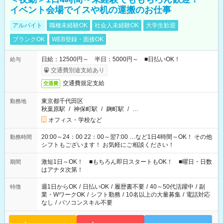
イベント会場でイスや机の運搬のお仕事
アルバイト
職種未経験OK
社会人未経験OK
大学生歓迎
ブランクOK
WEB登録・面接OK
日給：12500円～ 半日：5000円～ ■日払いOK！
給与
交通費別途支給あり
交通費規定支給
交通費
東京都千代田区
勤務地
秋葉原駅
/
神保町駅
/
麹町駅
/
…
オフィス・学校など
20:00～24：00 22：00～翌7:00 …など1日4時間～OK！ その他
勤務時間
シフトもございます！ お気軽にご相談ください！
激短1日～OK！ ■もちろん即日スタートもOK！ ■曜日・日数
期間
はアナタ次第！
週1日からOK
/
日払いOK
/
履歴書不要
/
40～50代活躍中
/
副
特徴
業・WワークOK
/
シフト勤務
/
10名以上の大量募集
/
電話対応
なし
/
パソコンスキル不要