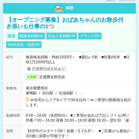
未読
【オープニング募集】おばあちゃんのお散歩付
き添いも仕事の1つ
派遣
職種未経験OK
社会人未経験OK
ブランクOK
WEB登録・面接OK
無資格未経験：時給1500円～ ■週払いOK ■扶養内OK ■日
給与
収1万2000円以上
交通費別途支給あり
交通費全額支給
交通費
東京都豊島区
勤務地
巣鴨駅
/
目白駅
/
北池袋駅
/
…
≪自宅からドアtoドアで30分以内！≫ご希望の勤務地を紹介
します。
9:00～18:00（休憩60分） ■ご希望があれば下記シフトもOK！
勤務時間
早番 7:00～16:00 遅番 10:00～19:00 夜勤 16:30～翌9:30 「家族
と休みを合わせたい」 「余裕を持って夕飯の準備がしたい」
「できれば残業はしたくない」 など、ご希望を教えてください
【8月中のスタートOK！急募！】2カ月～ ■ご応募から最短2～
期間
ね。 ※Wワーク希望の方へ 今ご覧のお仕事で希望する勤務時間
3日後に就業が可能です！