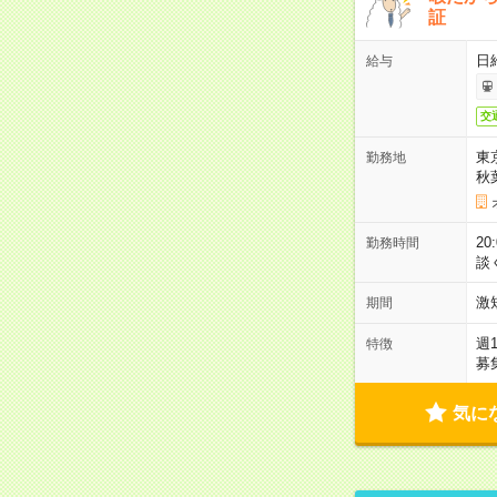
証
日
給与
交
東
勤務地
秋
2
勤務時間
談
激
期間
週
特徴
募
気に