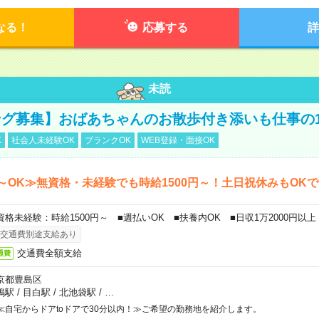
なる！
応募する
詳
未読
グ募集】おばあちゃんのお散歩付き添いも仕事の
K
社会人未経験OK
ブランクOK
WEB登録・面接OK
～OK≫無資格・未経験でも時給1500円～！土日祝休みもOK
資格未経験：時給1500円～ ■週払いOK ■扶養内OK ■日収1万2000円以上
交通費別途支給あり
交通費全額支給
通費
京都豊島区
鴨駅
/
目白駅
/
北池袋駅
/
…
≪自宅からドアtoドアで30分以内！≫ご希望の勤務地を紹介します。