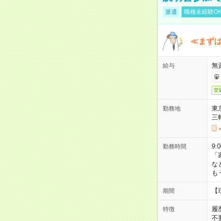
派遣
職種未経験O
≪まずは
無
給与
交
東
勤務地
三
9:
勤務時間
「
な
も
【
期間
履
特徴
不