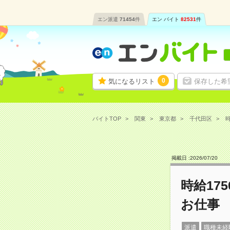
エン派遣
71454
件
エン バイト
82531
件
0
気になるリスト
保存した希
バイトTOP
関東
東京都
千代田区
時
掲載日 :
2026
/
07
/
20
時給17
お仕事
派遣
職種未経