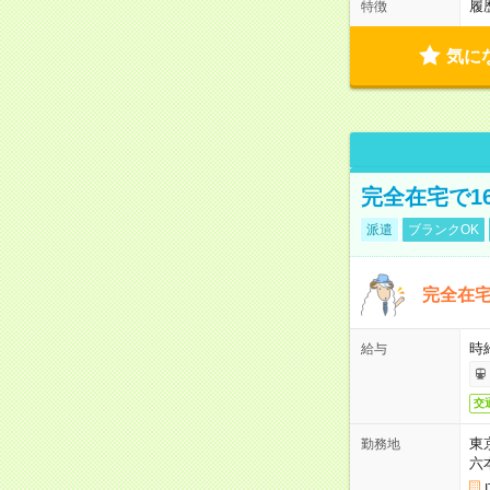
履
特徴
気に
完全在宅で1
派遣
ブランクOK
完全在宅
時
給与
交
東
勤務地
六