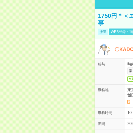
1750円＊
事
派遣
WEB登録・面
〇KAD
時給
給与
交
東
勤務地
飯
10
勤務時間
2
期間