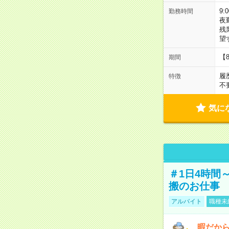
9:
勤務時間
夜
残
望
【
期間
履
特徴
不
気に
＃1日4時間
搬のお仕事
アルバイト
職種未
暇だか