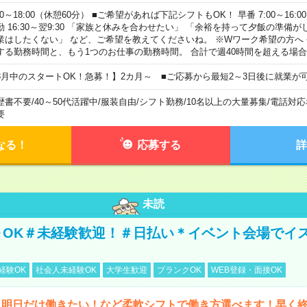
00～18:00（休憩60分） ■ご希望があれば下記シフトもOK！ 早番 7:00～16:00 遅
勤 16:30～翌9:30 「家族と休みを合わせたい」 「余裕を持って夕飯の準備
業はしたくない」 など、ご希望を教えてくださいね。 ※Wワーク希望の方へ
する勤務時間と、もう1つのお仕事の勤務時間。 合計で週40時間を超える場
8月中のスタートOK！急募！】2カ月～ ■ご応募から最短2～3日後に就業が
歴書不要
/
40～50代活躍中
/
服装自由
/
シフト勤務
/
10名以上の大量募集
/
電話対応
要
なる！
応募する
詳
未読
～OK＃未経験歓迎！＃日払い＊イベント会場でイ
経験OK
社会人未経験OK
大学生歓迎
ブランクOK
WEB登録・面接OK
ら明日だけ働きたい！など柔軟シフトで働き方選べます！早く