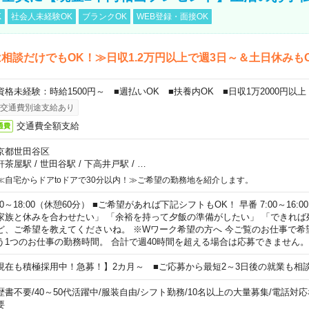
K
社会人未経験OK
ブランクOK
WEB登録・面接OK
相談だけでもOK！≫日収1.2万円以上で週3日～＆土日休みも
資格未経験：時給1500円～ ■週払いOK ■扶養内OK ■日収1万2000円以上
交通費別途支給あり
交通費全額支給
通費
京都世田谷区
軒茶屋駅
/
世田谷駅
/
下高井戸駅
/
…
≪自宅からドアtoドアで30分以内！≫ご希望の勤務地を紹介します。
00～18:00（休憩60分） ■ご希望があれば下記シフトもOK！ 早番 7:00～16:00 遅
家族と休みを合わせたい」 「余裕を持って夕飯の準備がしたい」 「できれば
ど、ご希望を教えてくださいね。 ※Wワーク希望の方へ 今ご覧のお仕事で希
う1つのお仕事の勤務時間。 合計で週40時間を超える場合は応募できません。
現在も積極採用中！急募！】2カ月～ ■ご応募から最短2～3日後の就業も相
歴書不要
/
40～50代活躍中
/
服装自由
/
シフト勤務
/
10名以上の大量募集
/
電話対応
要