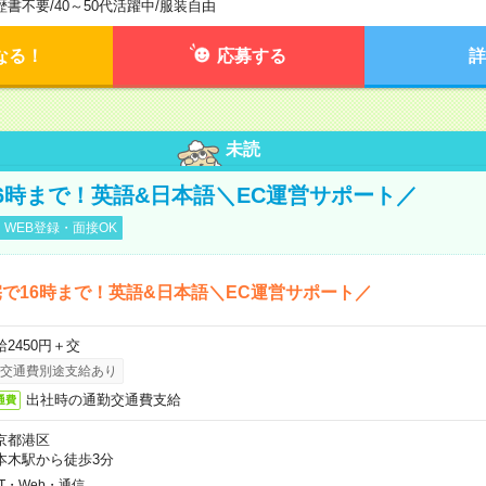
歴書不要
/
40～50代活躍中
/
服装自由
なる！
応募する
詳
未読
6時まで！英語&日本語＼EC運営サポート／
WEB登録・面接OK
で16時まで！英語&日本語＼EC運営サポート／
給2450円＋交
交通費別途支給あり
出社時の通勤交通費支給
通費
京都港区
本木駅から徒歩3分
IT・Web・通信