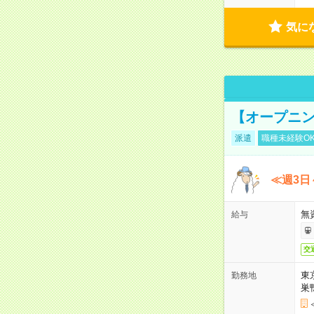
気に
【オープニン
派遣
職種未経験O
≪週3日
無
給与
交
東
勤務地
巣