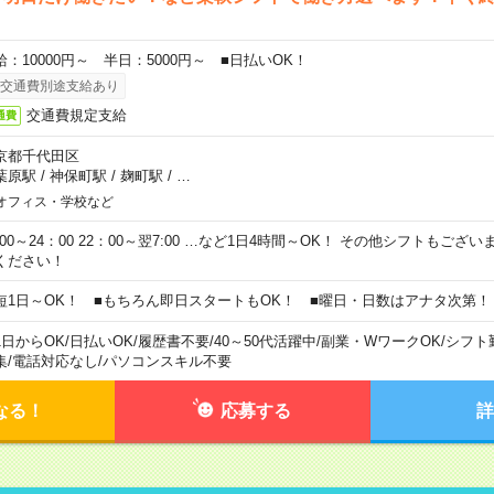
給：10000円～ 半日：5000円～ ■日払いOK！
交通費別途支給あり
交通費規定支給
通費
京都千代田区
葉原駅
/
神保町駅
/
麹町駅
/
…
オフィス・学校など
0:00～24：00 22：00～翌7:00 …など1日4時間～OK！ その他シフトもござ
ください！
短1日～OK！ ■もちろん即日スタートもOK！ ■曜日・日数はアナタ次第！
1日からOK
/
日払いOK
/
履歴書不要
/
40～50代活躍中
/
副業・WワークOK
/
シフト
集
/
電話対応なし
/
パソコンスキル不要
なる！
応募する
詳