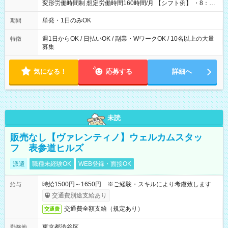
変形労働時間制 想定労働時間160時間/月 【シフト例】 ・8：00
～21：00
単発・1日のみOK
期間
週1日からOK / 日払いOK / 副業・WワークOK / 10名以上の大量
特徴
募集
気になる！
応募する
詳細へ
未読
販売なし【ヴァレンティノ】ウェルカムスタッ
フ 表参道ヒルズ
派遣
職種未経験OK
WEB登録・面接OK
時給1500円～1650円 ※ご経験・スキルにより考慮致します
給与
交通費別途支給あり
交通費全額支給（規定あり）
交通費
東京都渋谷区
勤務地