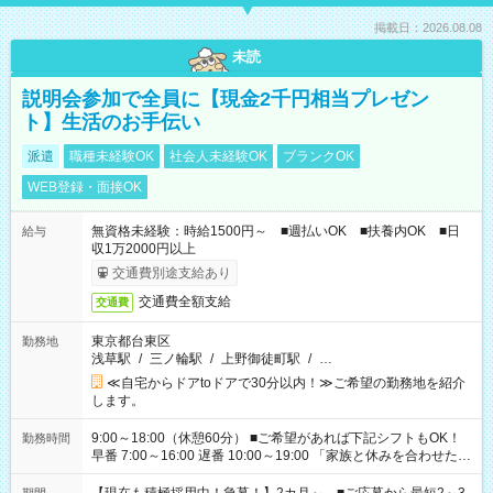
掲載日：2026.08.08
未読
説明会参加で全員に【現金2千円相当プレゼン
ト】生活のお手伝い
派遣
職種未経験OK
社会人未経験OK
ブランクOK
WEB登録・面接OK
無資格未経験：時給1500円～ ■週払いOK ■扶養内OK ■日
給与
収1万2000円以上
交通費別途支給あり
交通費全額支給
交通費
東京都台東区
勤務地
浅草駅
/
三ノ輪駅
/
上野御徒町駅
/
…
≪自宅からドアtoドアで30分以内！≫ご希望の勤務地を紹介
します。
9:00～18:00（休憩60分） ■ご希望があれば下記シフトもOK！
勤務時間
早番 7:00～16:00 遅番 10:00～19:00 「家族と休みを合わせた
い」 「余裕を持って夕飯の準備がしたい」 「できれば残業はし
たくない」 など、ご希望を教えてくださいね。 ※Wワーク希望