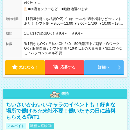
歩5分
/
…
■物流センターなど ■勤務地選べます
【1日3時間～も相談OK!】午前中のみや18時以降などのシフト
勤務時間
あり！ シフト例 ▼9:00～12:00 ▼9:00～17:00 ▼10:00～19:00
▼18:00～21:00
1日だけの単発OK！＃8月～ ＃9月～
期間
週1日からOK
/
日払いOK
/
40～50代活躍中
/
副業・Wワーク
特徴
OK
/
服装自由
/
シフト勤務
/
10名以上の大量募集
/
電話対応な
し
/
パソコンスキル不要
気になる！
応募する
詳細へ
未読
ちいさいかわいいキャラのイベントも！好きな
場所で働ける☆来社不要！働いたその日に給料
もらえる◎/T1
アルバイト
職種未経験OK