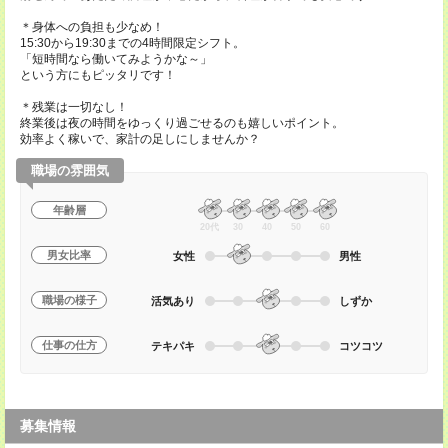
＊身体への負担も少なめ！
15:30から19:30までの4時間限定シフト。
「短時間なら働いてみようかな～」
という方にもピッタリです！
＊残業は一切なし！
終業後は夜の時間をゆっくり過ごせるのも嬉しいポイント。
効率よく稼いで、家計の足しにしませんか？
職場の雰囲気
年齢層
20代
30
40
50
60
男女比率
女性
男性
職場の様子
活気あり
しずか
仕事の仕方
テキパキ
コツコツ
募集情報