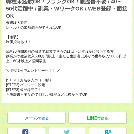
職種未経験OK / ブランクOK / 履歴書不要 / 40～
50代活躍中 / 副業・WワークOK / WEB登録・面接
OK
未経験大歓迎
レトルトの加熱調理ができればOK
【服装】
制服貸与あり！
※週20時間未満の派遣で就業できるのは以下いずれかに該当する方
副業かつ生業収入500万円以上／主たる生計者以外かつ世帯収入500万円以
上／60才以上／昼間学生
＼ 最短1分でエントリー完了！ ／
[STEP1] お名前入力（30秒）
[STEP2] パスワード設定
[STEP3] 仮登録完了！
＊履歴書不要なので 詳しい職歴などは後からでOK
メール
LINE
で送る
で送る