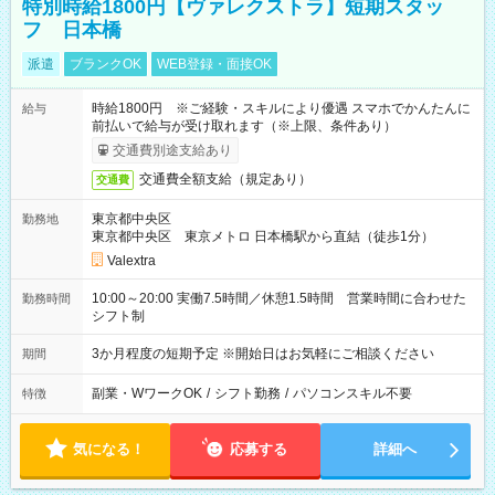
特別時給1800円【ヴァレクストラ】短期スタッ
フ 日本橋
派遣
ブランクOK
WEB登録・面接OK
時給1800円 ※ご経験・スキルにより優遇 スマホでかんたんに
給与
前払いで給与が受け取れます（※上限、条件あり）
交通費別途支給あり
交通費全額支給（規定あり）
交通費
東京都中央区
勤務地
東京都中央区 東京メトロ 日本橋駅から直結（徒歩1分）
Valextra
10:00～20:00 実働7.5時間／休憩1.5時間 営業時間に合わせた
勤務時間
シフト制
3か月程度の短期予定 ※開始日はお気軽にご相談ください
期間
副業・WワークOK
/
シフト勤務
/
パソコンスキル不要
特徴
気になる！
応募する
詳細へ