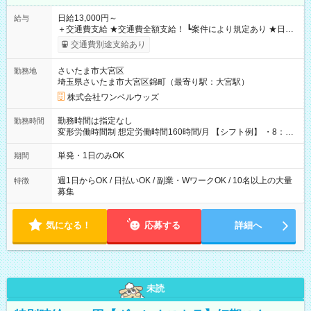
日給13,000円～
給与
＋交通費支給 ★交通費全額支給！ ┗案件により規定あり ★日払
いOK！（規定あり） ┗働いたその日に現金GET♪ お仕事後はコ
交通費別途支給あり
ンビニATMから 日払い分を引き落とせます！ 【試用期間】試
用期間なし
さいたま市大宮区
勤務地
埼玉県さいたま市大宮区錦町（最寄り駅：大宮駅）
株式会社ワンベルウッズ
勤務時間は指定なし
勤務時間
変形労働時間制 想定労働時間160時間/月 【シフト例】 ・8：00
～21：00
単発・1日のみOK
期間
週1日からOK / 日払いOK / 副業・WワークOK / 10名以上の大量
特徴
募集
気になる！
応募する
詳細へ
未読