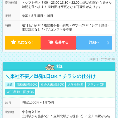
＜シフト例＞ 7:00～23:00 13:30～22:00 上記の時間から好きな
勤務時間
時間を選べます！ ※時間は変更となる可能性があります
急募！8月15日・16日
期間
週1日からOK
/
履歴書不要
/
副業・WワークOK
/
シフト勤務
/
特徴
電話対応なし
/
パソコンスキル不要
気になる！
応募する
詳細へ
掲載日：2026.08.07
未読
＼来社不要／単発1日OK＊チラシの仕分け
派遣
職種未経験OK
社会人未経験OK
大学生歓迎
ブランクOK
WEB登録・面接OK
時給1,500円～1,875円
給与
東京都立川市
勤務地
立川駅から徒歩5分
/
立川北駅から徒歩5分
/
立川南駅から徒