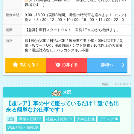
大手物流会社（年齢不問／「無理なく続けられる」と好評の
職場です！）
9:00～18:00（実動8時間） 希望の時間帯を選べます！ ＜シフト
勤務時間
例＞ ・8：30～12：00 ・10：00～19：00 ・17：00～22：00
・13：00～22：00 ・22：00～翌6：00 など
【急募】即日スタートＯＫ！ 単発1日のみから働けます。
期間
週1日からOK
/
日払いOK
/
履歴書不要
/
40～50代活躍中
/
副
特徴
業・WワークOK
/
服装自由
/
シフト勤務
/
10名以上の大量募
集
/
電話対応なし
/
パソコンスキル不要
気になる！
応募する
詳細へ
掲載日：2026.08.07
未読
【超レア】車の中で座っているだけ！誰でも出
来る簡単なお仕事です！
派遣
職種未経験OK
社会人未経験OK
大学生歓迎
ブランクOK
WEB登録・面接OK