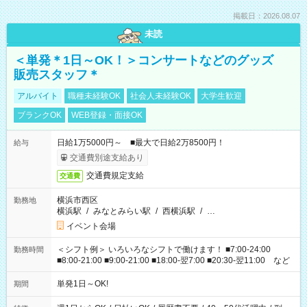
掲載日：2026.08.07
未読
＜単発＊1日～OK！＞コンサートなどのグッズ
販売スタッフ＊
アルバイト
職種未経験OK
社会人未経験OK
大学生歓迎
ブランクOK
WEB登録・面接OK
日給1万5000円～ ■最大で日給2万8500円！
給与
交通費別途支給あり
交通費規定支給
交通費
横浜市西区
勤務地
横浜駅
/
みなとみらい駅
/
西横浜駅
/
…
イベント会場
＜シフト例＞ いろいろなシフトで働けます！ ■7:00-24:00
勤務時間
■8:00-21:00 ■9:00-21:00 ■18:00-翌7:00 ■20:30-翌11:00 など
単発1日～OK!
期間