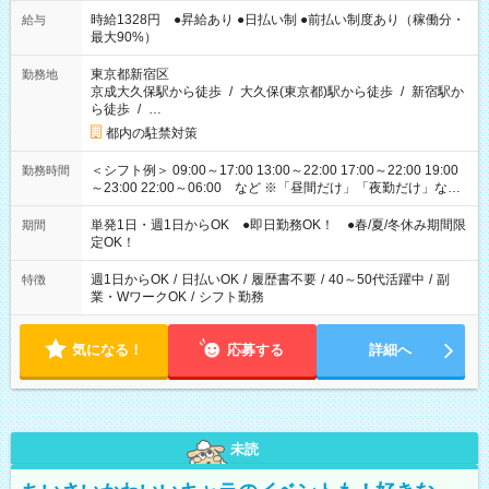
時給1328円 ●昇給あり ●日払い制 ●前払い制度あり（稼働分・
給与
最大90%）
東京都新宿区
勤務地
京成大久保駅から徒歩
/
大久保(東京都)駅から徒歩
/
新宿駅か
ら徒歩
/
…
都内の駐禁対策
＜シフト例＞ 09:00～17:00 13:00～22:00 17:00～22:00 19:00
勤務時間
～23:00 22:00～06:00 など ※「昼間だけ」「夜勤だけ」など
の希望OK
単発1日・週1日からOK ●即日勤務OK！ ●春/夏/冬休み期間限
期間
定OK！
週1日からOK
/
日払いOK
/
履歴書不要
/
40～50代活躍中
/
副
特徴
業・WワークOK
/
シフト勤務
気になる！
応募する
詳細へ
未読