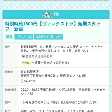
未読
特別時給1800円【ヴァレクストラ】短期スタッ
フ 新宿
派遣
ブランクOK
WEB登録・面接OK
時給1800円 ※ご経験・スキルにより優遇 スマホでかんたんに
給与
前払いで給与が受け取れます（※上限、条件あり）
交通費別途支給あり
交通費全額支給（規定あり）
交通費
東京都新宿区
勤務地
新宿三丁目駅から徒歩2分
/
新宿(東京メトロ)駅
Valextra
09:30～20:30 実働7.5時間／休憩1.5時間 営業時間に合わせた
勤務時間
シフト制
3か月程度の短期予定 ※開始日はお気軽にご相談ください
期間
副業・WワークOK
/
シフト勤務
/
パソコンスキル不要
特徴