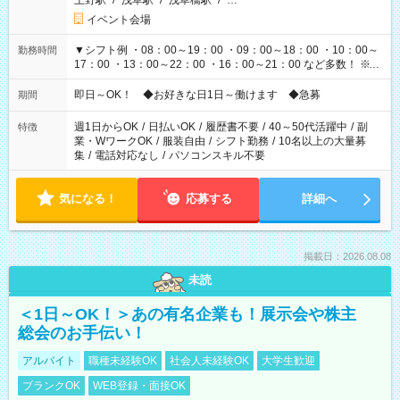
上野駅
/
浅草駅
/
浅草橋駅
/
…
イベント会場
▼シフト例 ・08：00～19：00 ・09：00～18：00 ・10：00～
勤務時間
17：00 ・13：00～22：00 ・16：00～21：00 など多数！ ※お
仕事により勤務時間が異なります
即日～OK！ ◆お好きな日1日～働けます ◆急募
期間
週1日からOK
/
日払いOK
/
履歴書不要
/
40～50代活躍中
/
副
特徴
業・WワークOK
/
服装自由
/
シフト勤務
/
10名以上の大量募
集
/
電話対応なし
/
パソコンスキル不要
気になる！
応募する
詳細へ
掲載日：2026.08.08
未読
＜1日～OK！＞あの有名企業も！展示会や株主
総会のお手伝い！
アルバイト
職種未経験OK
社会人未経験OK
大学生歓迎
ブランクOK
WEB登録・面接OK