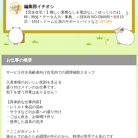
編集部イチオシ
【完全在宅！】難しい業務なし＆電話なし！ゆっくりの11
時～時短＊データ入力・事務、＜SEKAI NO OWARI＊8月15
日・16日＞ドーム公演のサポートバイトなど
(8/7UP!)
お仕事の概要
サービス付き高齢者向け住宅内での調理補助スタッフ
入居者様のおいしい笑顔を支える
盛り付けメインのお仕事です。
包丁を使う作業はありません！
【具体的な仕事内容】
・レトルト食品の温め
・サラダなどのお皿への盛り付け
・ごはん炊き、お味噌汁作り
・使用した器具の洗浄
＊ここがポイント！
湯せんでのあたため調理が中心だから、料理が苦手でも安心です