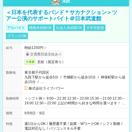
未読
＜日本を代表するバンド＊サカナクション＞ツ
アー公演のサポートバイト＠日本武道館
アルバイト
職種未経験OK
社会人未経験OK
大学生歓迎
ブランクOK
時給1250円～
給与
交通費別途支給あり
支給（規定有り）
交通費
東京都千代田区
勤務地
九段下駅から徒歩5分
/
竹橋駅から徒歩10分
/
神保町駅から徒
歩15分
/
…
株式会社ライブパワー
＜シフト例＞ 9:00～22:30 12:30～22:00 15:30～21:00 12:30～
勤務時間
19:00 12:30～22:00 上記の時間から好きな時間を選べます！ ※
時間は変更となる可能性があります
9月8日・9日
期間
週1日からOK
/
履歴書不要
/
副業・WワークOK
/
シフト勤務
/
特徴
電話対応なし
/
パソコンスキル不要