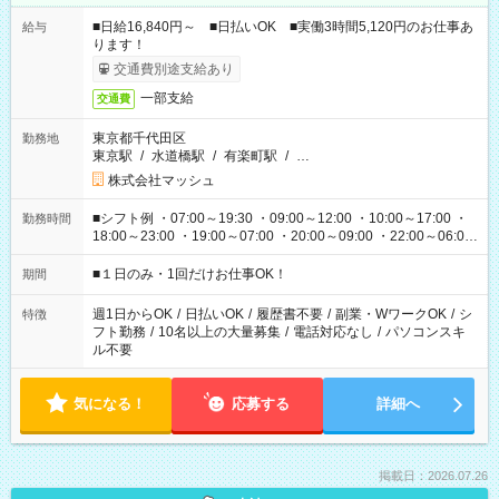
■日給16,840円～ ■日払いOK ■実働3時間5,120円のお仕事あ
給与
ります！
交通費別途支給あり
一部支給
交通費
東京都千代田区
勤務地
東京駅
/
水道橋駅
/
有楽町駅
/
…
株式会社マッシュ
■シフト例 ・07:00～19:30 ・09:00～12:00 ・10:00～17:00 ・
勤務時間
18:00～23:00 ・19:00～07:00 ・20:00～09:00 ・22:00～06:00
etc ★最短で3時間で5,120円のお仕事から 15時間で2万円近く稼
げるお仕事も！ ご希望のお時間に合わせてご紹介！ ※シフトは
■１日のみ・1回だけお仕事OK！
期間
現場によって異なります。 ※勿論、休憩時間はあるのでご安心
ください！
週1日からOK
/
日払いOK
/
履歴書不要
/
副業・WワークOK
/
シ
特徴
フト勤務
/
10名以上の大量募集
/
電話対応なし
/
パソコンスキ
ル不要
気になる！
応募する
詳細へ
掲載日：2026.07.26