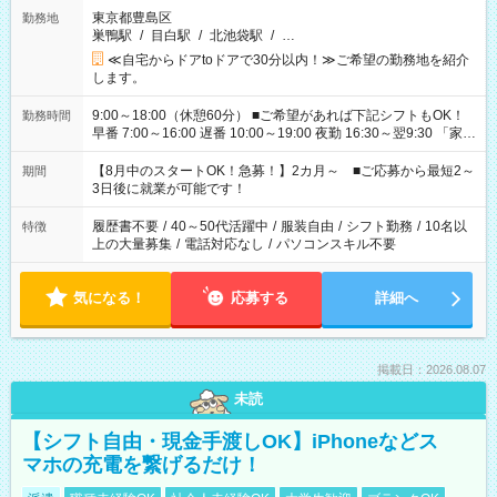
東京都豊島区
勤務地
巣鴨駅
/
目白駅
/
北池袋駅
/
…
≪自宅からドアtoドアで30分以内！≫ご希望の勤務地を紹介
します。
9:00～18:00（休憩60分） ■ご希望があれば下記シフトもOK！
勤務時間
早番 7:00～16:00 遅番 10:00～19:00 夜勤 16:30～翌9:30 「家族
と休みを合わせたい」 「余裕を持って夕飯の準備がしたい」
「できれば残業はしたくない」 など、ご希望を教えてください
【8月中のスタートOK！急募！】2カ月～ ■ご応募から最短2～
期間
ね。 ※Wワーク希望の方へ 今ご覧のお仕事で希望する勤務時間
3日後に就業が可能です！
と、もう1つのお仕事の勤務時間。 合計で週40時間を超える場
合は応募できません。
履歴書不要
/
40～50代活躍中
/
服装自由
/
シフト勤務
/
10名以
特徴
上の大量募集
/
電話対応なし
/
パソコンスキル不要
気になる！
応募する
詳細へ
掲載日：2026.08.07
未読
【シフト自由・現金手渡しOK】iPhoneなどス
マホの充電を繋げるだけ！