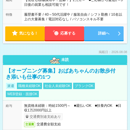
【現在も積極採用中！急募！】2カ月～ ■ご応募から最短2～3
期間
の方へ 今ご覧のお仕事で希望する勤務時間と、もう1つのお仕事
日後の就業も相談可能です！
の勤務時間。 合計で週40時間を超える場合は応募できません。
履歴書不要
/
40～50代活躍中
/
服装自由
/
シフト勤務
/
10名以
特徴
上の大量募集
/
電話対応なし
/
パソコンスキル不要
気になる！
応募する
詳細へ
掲載日：2026.08.08
未読
【オープニング募集】おばあちゃんのお散歩付
き添いも仕事の1つ
派遣
職種未経験OK
社会人未経験OK
ブランクOK
WEB登録・面接OK
無資格未経験：時給1500円～ ■週払いOK ■扶養内OK ■日
給与
収1万2000円以上
交通費別途支給あり
交通費全額支給
交通費