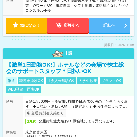
週1日からOK
/
日払いOK
/
履歴書不要
/
40～50代活躍中
/
副
特徴
業・WワークOK
/
服装自由
/
シフト勤務
/
電話対応なし
/
パソ
コンスキル不要
気になる！
応募する
詳細へ
掲載日：2026.08.08
未読
【激単1日勤務OK!】ホテルなどの会場で株主総
会のサポートスタッフ＊日払いOK
派遣
職種未経験OK
社会人未経験OK
大学生歓迎
ブランクOK
WEB登録・面接OK
日給1万5000円～※実働5時間で日給7000円のお仕事もありま
給与
す ◆日払い・週払いOK！（規定あり）◆お仕事によって日給
も異なります
交通費別途支給あり
交通費別途支給あり(勤務地により異なります)
交通費
東京都台東区
勤務地