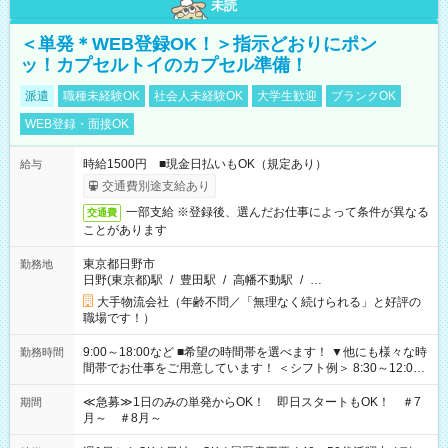
未読
＜単発＊WEB登録OK！＞指示どおりにポン
ッ！カプセルトイのカプセル準備！
派遣
職種未経験OK
社会人未経験OK
大学生歓迎
ブランクOK
WEB登録・面接OK
時給1500円 ■現金日払いもOK（規定あり）
給与
交通費別途支給あり
一部支給 ※登録後、選んだお仕事によって条件が異なる
交通費
ことがあります
東京都日野市
勤務地
日野(東京都)駅
/
豊田駅
/
高幡不動駅
/
…
大手物流会社（年齢不問／「無理なく続けられる」と好評の
職場です！）
9:00～18:00など ■希望の時間帯を選べます！ ▼他にも様々な時
勤務時間
間帯でお仕事をご用意しています！ ＜シフト例＞ 8:30～12:00
17:00～22:00 13:00～22:00 22:00～翌6:00 など
≪急募≫1日のみの単発からOK！ 即日スタートもOK！ ＃7
期間
月～ ＃8月～