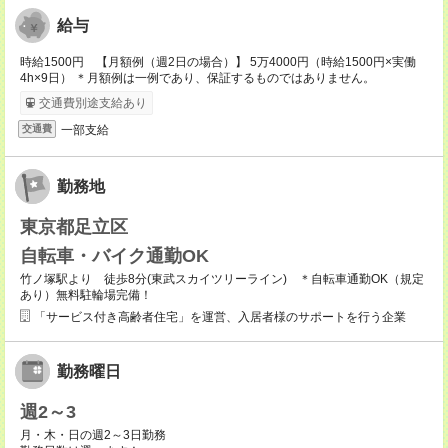
給与
時給1500円 【月額例（週2日の場合）】 5万4000円（時給1500円×実働
4h×9日） ＊月額例は一例であり、保証するものではありません。
交通費別途支給あり
一部支給
交通費
勤務地
東京都足立区
自転車・バイク通勤OK
竹ノ塚駅より 徒歩8分(東武スカイツリーライン) ＊自転車通勤OK（規定
あり）無料駐輪場完備！
「サービス付き高齢者住宅」を運営、入居者様のサポートを行う企業
勤務曜日
週2～3
月・木・日の週2～3日勤務