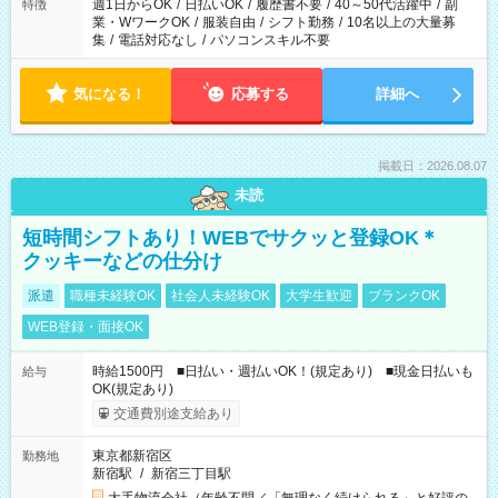
週1日からOK
/
日払いOK
/
履歴書不要
/
40～50代活躍中
/
副
特徴
業・WワークOK
/
服装自由
/
シフト勤務
/
10名以上の大量募
集
/
電話対応なし
/
パソコンスキル不要
気になる！
応募する
詳細へ
掲載日：2026.08.07
未読
短時間シフトあり！WEBでサクッと登録OK＊
クッキーなどの仕分け
派遣
職種未経験OK
社会人未経験OK
大学生歓迎
ブランクOK
WEB登録・面接OK
時給1500円 ■日払い・週払いOK！(規定あり) ■現金日払いも
給与
OK(規定あり)
交通費別途支給あり
東京都新宿区
勤務地
新宿駅
/
新宿三丁目駅