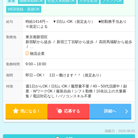
派遣
職種未経験OK
社会人未経験OK
大学生歓迎
ブランクOK
WEB登録・面接OK
時給1414円～ ▼日払いOK（規定あり） ■初勤務手当あり
給与
※規定による
東京都新宿区
勤務地
新宿駅から徒歩
/
新宿三丁目駅から徒歩
/
高田馬場駅から徒歩
/
…
物流企業
9:00～18:00
勤務時間
即日～OK！ 1日～働けます＾＾（規定あり）
期間
週1日からOK
/
日払いOK
/
履歴書不要
/
40～50代活躍中
/
副
特徴
業・WワークOK
/
服装自由
/
シフト勤務
/
10名以上の大量募
集
/
電話対応なし
/
パソコンスキル不要
気になる！
応募する
詳細へ
掲載日：2026.08.03