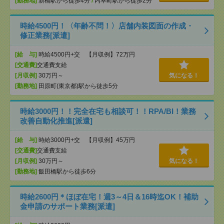
[勤務地]
新橋駅から徒歩4分
/
内幸町駅から徒歩2分
時給4500円！〈年齢不問！〉店舗内装図面の作成・
修正業務[派遣]
[給 与]
時給4500円+交 【月収例】72万円
[交通費]
交通費支給
[月収例]
30万円～
気になる！
[勤務地]
田原町(東京都)駅から徒歩5分
時給3000円！！完全在宅も相談可！！RPA/BI！業務
改善自動化推進[派遣]
[給 与]
時給3000円+交 【月収例】45万円
[交通費]
交通費支給
[月収例]
30万円～
気になる！
[勤務地]
飯田橋駅から徒歩6分
時給2600円＊ほぼ在宅！週3～4日＆16時迄OK！補助
金申請のサポート業務[派遣]