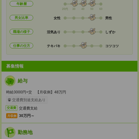
年齢層
20代
30
40
50
60
男女比率
女性
男性
職場の様子
活気あり
しずか
仕事の仕方
テキパキ
コツコツ
募集情報
給与
時給3000円+交 【月収例】48万円
交通費別途支給あり
交通費支給
交通費
30万円～
月収例
勤務地