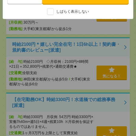
[給 与]
時給3150円 月収例 50万4000円 時給
3150円×実働7h30m×週5日×4週+残業10h ※月収例
を保証するものではありません。
しばらく表示しない
[交通費]
1ヶ月3万円を上限として実費支給
気になる！
[月収例]
30万円～
[勤務地]
大手町(東京都)駅から徒歩1分
時給2100円＊嬉しい完全在宅！1日6h以上！契約書・
規約書のレビュー[派遣]
[給 与]
時給2100円 ◇月収例：2100円×8時間
×21日＝352,800円+残業代+通勤交通費★
[交通費]
全額支給
気になる！
[勤務地]
神田(東京都)駅から徒歩5分
/
大手町(東京
都)駅から徒歩6分
【在宅勤務OK】時給3300円！水道橋での総務事務
[派遣]
[給 与]
時給3300円 月収例 54万円 時給3300円×
実働7h40m×週5日×4週+残業10h ※月収例を保証す
るものではありません。
[交通費]
1ヶ月3万円を上限として実費支給