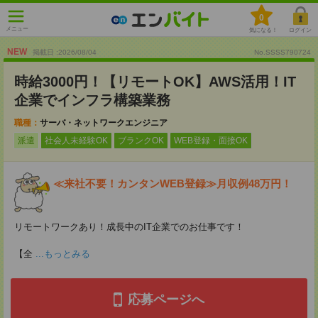
0
メニュー
気になる！
ログイン
NEW
掲載日 :2026
/
08
/
04
No.SSSS790724
時給3000円！【リモートOK】AWS活用！IT
企業でインフラ構築業務
職種：
サーバ・ネットワークエンジニア
派遣
社会人未経験OK
ブランクOK
WEB登録・面接OK
≪来社不要！カンタンWEB登録≫月収例48万円！
リモートワークあり！成長中のIT企業でのお仕事です！
【全
...もっとみる
応募ページへ