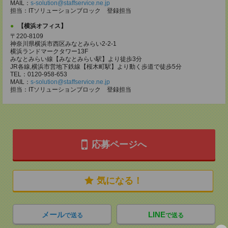
MAIL：
s-solution@staffservice.ne.jp
担当：ITソリューションブロック 登録担当
【横浜オフィス】
〒220-8109
神奈川県横浜市西区みなとみらい2-2-1
横浜ランドマークタワー13F
みなとみらい線【みなとみらい駅】より徒歩3分
JR各線,横浜市営地下鉄線【桜木町駅】より動く歩道で徒歩5分
TEL：0120-958-653
MAIL：
s-solution@staffservice.ne.jp
担当：ITソリューションブロック 登録担当
応募ページへ
気になる！
メール
LINE
で送る
で送る