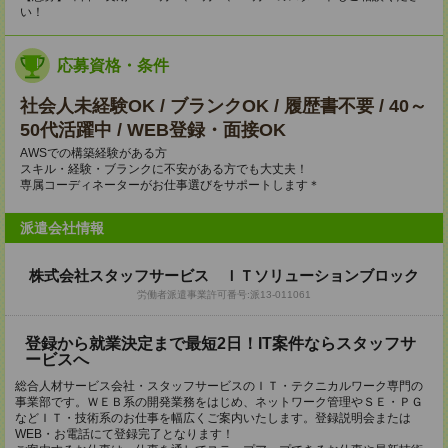
い！
応募資格・条件
社会人未経験OK / ブランクOK / 履歴書不要 / 40～
50代活躍中 / WEB登録・面接OK
AWSでの構築経験がある方
スキル・経験・ブランクに不安がある方でも大丈夫！
専属コーディネーターがお仕事選びをサポートします＊
派遣会社情報
株式会社スタッフサービス ＩＴソリューションブロック
労働者派遣事業許可番号:派13-011061
登録から就業決定まで最短2日！IT案件ならスタッフサ
ービスへ
総合人材サービス会社・スタッフサービスのＩＴ・テクニカルワーク専門の
事業部です。ＷＥＢ系の開発業務をはじめ、ネットワーク管理やＳＥ・ＰＧ
などＩＴ・技術系のお仕事を幅広くご案内いたします。登録説明会または
WEB・お電話にて登録完了となります！