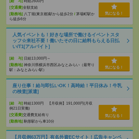
[給 与]
時給2600円
[交通費]
全額支給
気になる！
[勤務地]
八丁堀(東京都)駅から徒歩2分
/
茅場町駅か
ら徒歩6分
人気イベントも！好きな場所で働けるイベントスタ
ッフ☆来社不要！働いたその日に給料もらえる日払
い/T1[アルバイト]
[給 与]
日給13,000円～
[勤務地]
神奈川県横浜市西区みなとみらい（最寄り
気になる！
駅：みなとみらい駅）
座り仕事！給与即払いOK！高時給！平日休み！牛乳
の検査[派遣]
[給 与]
時給1300円 【月収例】191,000円(月収
例21日実働)
[交通費]
交通費支給有り
気になる！
[勤務地]
駒形駅から車10分
【月収例63万円】有名外資ECサイト！広告キャンペ