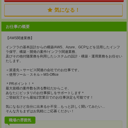
気になる！
お仕事の概要
【AWS関連業務】
インフラの基本設計からの構築/AWS、Azure、GCPなどを活用したインフ
ラ保守、構築・開発の案件/インフラ関連業務、
及びその他付随業務を利用したシステムの設計・構築・運用業務をお任せい
たします。
＜派遣先＞サービス関連の会社でのお仕事です。
＜使用ツール・スキル＞MS-Office
＊PRポイント！＊
最大規模の案件数を誇る弊社だからこそ、
あなたにピッタリのお仕事探しをサポートします＊
ご登録完了から最短2営業日でのお仕事決定も可能です！
気になるけど自分に出来るか不安…もっと詳しく聞いてみたい…
そんな方もまずはお気軽にご応募ください！
職場の雰囲気