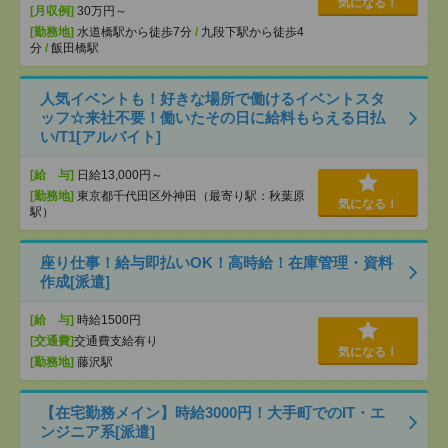
気になる！
[月収例]
30万円～
[勤務地]
水道橋駅から徒歩7分
/
九段下駅から徒歩4
分
/
飯田橋駅
人気イベントも！好きな場所で働けるイベントスタ
ッフ☆来社不要！働いたその日に給料もらえる日払
い/T1[アルバイト]
[給 与]
日給13,000円～
[勤務地]
東京都千代田区外神田（最寄り駅：秋葉原
気になる！
駅）
座り仕事！給与即払いOK！高時給！在庫管理・資料
作成[派遣]
[給 与]
時給1500円
[交通費]
交通費支給有り
気になる！
[勤務地]
藤沢駅
【在宅勤務メイン】時給3000円！大手町でのIT・エ
ンジニア系[派遣]