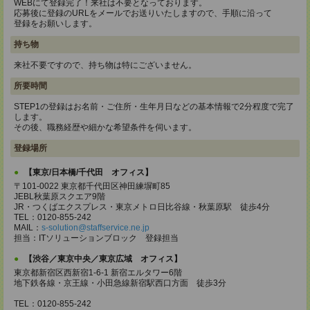
WEBにて登録完了！来社は不要となっております。
応募後に登録のURLをメールでお送りいたしますので、手順に沿って
登録をお願いします。
持ち物
来社不要ですので、持ち物は特にございません。
所要時間
STEP1の登録はお名前・ご住所・生年月日などの基本情報で2分程度で完了
します。
その後、職務経歴や細かな希望条件を伺います。
登録場所
【東京/日本橋/千代田 オフィス】
〒101-0022 東京都千代田区神田練塀町85
JEBL秋葉原スクエア9階
JR・つくばエクスプレス・東京メトロ日比谷線・秋葉原駅 徒歩4分
TEL：0120-855-242
MAIL：
s-solution@staffservice.ne.jp
担当：ITソリューションブロック 登録担当
【渋谷／東京中央／東京広域 オフィス】
東京都新宿区西新宿1-6-1 新宿エルタワー6階
地下鉄各線・京王線・小田急線新宿駅西口方面 徒歩3分
TEL：0120-855-242