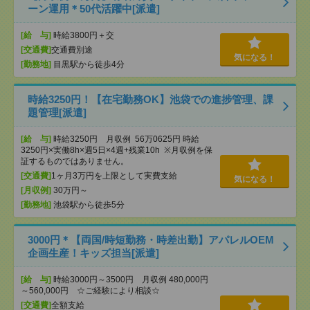
ーン運用＊50代活躍中[派遣]
[給 与]
時給3800円＋交
[交通費]
交通費別途
気になる！
[勤務地]
目黒駅から徒歩4分
時給3250円！【在宅勤務OK】池袋での進捗管理、課
題管理[派遣]
[給 与]
時給3250円 月収例 56万0625円 時給
3250円×実働8h×週5日×4週+残業10h ※月収例を保
証するものではありません。
[交通費]
1ヶ月3万円を上限として実費支給
気になる！
[月収例]
30万円～
[勤務地]
池袋駅から徒歩5分
3000円＊【両国/時短勤務・時差出勤】アパレルOEM
企画生産！キッズ担当[派遣]
[給 与]
時給3000円～3500円 月収例 480,000円
～560,000円 ☆ご経験により相談☆
[交通費]
全額支給