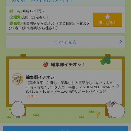
[給 与]
時給1250円～
[交通費]
支給（規定有り）
気になる！
[勤務地]
後楽園駅から徒歩5分
/
水道橋駅から徒歩5
分
/
春日(東京都)駅から徒歩7分
すべて見る
編集部イチオシ
【完全在宅！】難しい業務なし＆電話なし！ゆっくりの
11時～時短＊データ入力・事務、＜SEKAI NO OWARI＊
8月15日・16日＞ドーム公演のサポートバイトなど
(8/7UP!)