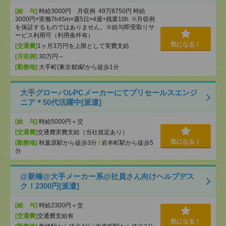
[給 与]
時給3000円 月収例 49万8750円 時給
3000円×実働7h45m×週5日×4週+残業10h ※月収例
を保証するものではありません。※給与即受取りサ
ービス利用可（利用条件有）
気になる！
[交通費]
1ヶ月3万円を上限として実費支給
[月収例]
30万円～
[勤務地]
大手町(東京都)駅から徒歩1分
大手グローバルPCメーカーにてプリセールスエンジ
ニア＊50代活躍中[派遣]
[給 与]
時給5000円＋交
[交通費]
交通費実費支給（当社規定あり）
気になる！
[勤務地]
秋葉原駅から徒歩3分
/
岩本町駅から徒歩5
分
@新橋@大手メーカー系@社員さん向けヘルプデス
ク！2300円[派遣]
[給 与]
時給2300円＋交
[交通費]
交通費支給有
気になる！