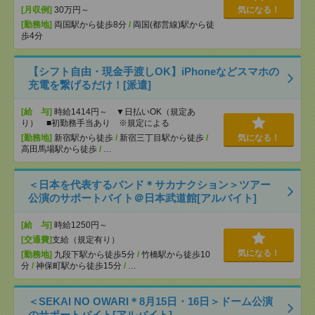
[月収例]
30万円～
気になる！
[勤務地]
両国駅から徒歩8分
/
両国(都営線)駅から徒
歩4分
【シフト自由・現金手渡しOK】iPhoneなどスマホの
充電を繋げるだけ！[派遣]
[給 与]
時給1414円～ ▼日払いOK（規定あ
り） ■初勤務手当あり ※規定による
[勤務地]
新宿駅から徒歩
/
新宿三丁目駅から徒歩
/
気になる！
高田馬場駅から徒歩
/
…
＜日本を代表するバンド＊サカナクション＞ツアー
公演のサポートバイト＠日本武道館[アルバイト]
[給 与]
時給1250円～
[交通費]
支給（規定有り）
気になる！
[勤務地]
九段下駅から徒歩5分
/
竹橋駅から徒歩10
分
/
神保町駅から徒歩15分
/
…
＜SEKAI NO OWARI＊8月15日・16日＞ドーム公演
のサポートバイト[アルバイト]