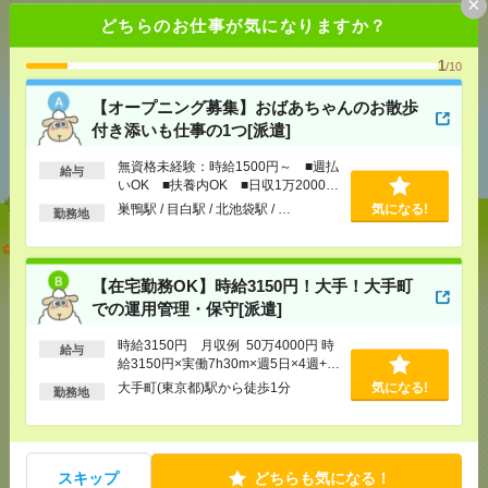
×
どちらのお仕事が気になりますか？
シェア
ツイート
ブックマーク
1
/10
【オープニング募集】おばあちゃんのお散歩
あなたの閲覧履歴からの
付き添いも仕事の1つ[派遣]
おすすめ
無資格未経験：時給1500円～ ■週払
給与
いOK ■扶養内OK ■日収1万2000円
以上
巣鴨駅 / 目白駅 / 北池袋駅 / …
気になる!
勤務地
【オープニング募集】おばあちゃんのお散歩付き添
いも仕事の1つ[派遣]
【在宅勤務OK】時給3150円！大手！大手町
での運用管理・保守[派遣]
[給 与]
無資格未経験：時給1500円～ ■週払い
OK ■扶養内OK ■日収1万2000円以上
時給3150円 月収例 50万4000円 時
[交通費]
交通費全額支給
給与
気になる！
給3150円×実働7h30m×週5日×4週+残
[勤務地]
巣鴨駅
/
目白駅
/
北池袋駅
/
…
業10h ※月収例を保証するものでは
大手町(東京都)駅から徒歩1分
気になる!
勤務地
ありません。
【在宅勤務OK】時給3150円！大手！大手町での運用
管理・保守[派遣]
スキップ
どちらも気になる！