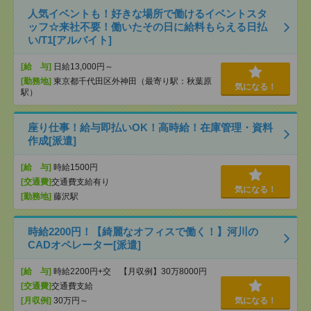
人気イベントも！好きな場所で働けるイベントスタ
ッフ☆来社不要！働いたその日に給料もらえる日払
い/T1[アルバイト]
[給 与]
日給13,000円～
[勤務地]
東京都千代田区外神田（最寄り駅：秋葉原
気になる！
駅）
座り仕事！給与即払いOK！高時給！在庫管理・資料
作成[派遣]
[給 与]
時給1500円
[交通費]
交通費支給有り
気になる！
[勤務地]
藤沢駅
時給2200円！【綺麗なオフィスで働く！】河川の
CADオペレーター[派遣]
[給 与]
時給2200円+交 【月収例】30万8000円
[交通費]
交通費支給
[月収例]
30万円～
気になる！