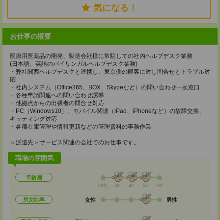
気になる！
お仕事の概要
医療用医薬品の開発、製造会社様に常駐しての社内ヘルプデスク業務
(日本語、英語のバイリンガルヘルプデスク業務)
・弊社関西ヘルプデスクと連携し、東京側の顧客に対し問合せとトラブル対
応
・社内システム（Office365、BOX、Skypeなど）の問い合わせ一次窓口
・各種申請関連への問い合わせ誘導
・他拠点からの出張者の問合せ対応
・PC（Windows10）、モバイル関連（iPad、iPhoneなど）の故障交換、
キッティング対応
・各種在庫管理や情報更新などの管理資料の事務作業
＜派遣先＞サービス関連の会社でのお仕事です。
職場の雰囲気
年齢層
20代
30
40
50
60
男女比率
女性
男性