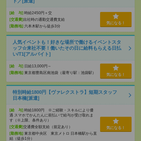
ト／[派遣]
[給 与]
時給2450円＋交
[交通費]
出社時の通勤交通費支給
気になる！
[勤務地]
六本木駅から徒歩3分
人気イベントも！好きな場所で働けるイベントスタ
ッフ☆来社不要！働いたその日に給料もらえる日払
い/T1[アルバイト]
[給 与]
日給13,000円～
[勤務地]
東京都豊島区南池袋（最寄り駅：池袋駅）
気になる！
特別時給1800円【ヴァレクストラ】短期スタッフ
日本橋[派遣]
[給 与]
時給1800円 ※ご経験・スキルにより優
遇 スマホでかんたんに前払いで給与が受け取れま
す（※上限、条件あり）
[交通費]
交通費全額支給（規定あり）
気になる！
[勤務地]
東京都中央区 東京メトロ 日本橋駅から直
結（徒歩1分）