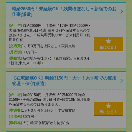
時給2650円！未経験OK！残業ほぼなし▼新宿でのお
仕事[派遣]
[給 与]
時給2650円 月収例 41万円 時給2650円×
実働7h45m×週5日×4週 ※月収例を保証するもので
はありません。※給与即受取りサービス利用可（利
用条件有）
[交通費]
1ヶ月3万円を上限として実費支給
気になる！
[月収例]
30万円～
[勤務地]
新宿駅から徒歩7分
/
都庁前駅から徒歩3分
/
新宿(東京メトロ)駅
/
…
【在宅勤務OK】時給3150円！大手！大手町での運用
管理・保守[派遣]
[給 与]
時給3150円 月収例 50万4000円 時給
3150円×実働7h30m×週5日×4週+残業10h ※月収例
を保証するものではありません。
[交通費]
1ヶ月3万円を上限として実費支給
気になる！
[月収例]
30万円～
[勤務地]
大手町(東京都)駅から徒歩1分