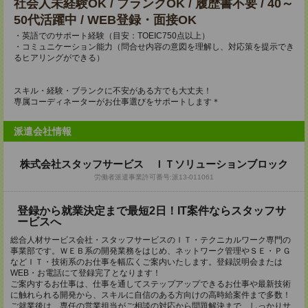
社会人未経験OK / ブランクOK / 履歴書不要 / 40～
50代活躍中 / WEB登録・面接OK
・英語でのサポート経験（目安：TOEIC750点以上）
・コミュニケーション能力（問合せ内容の意図を理解し、対応策を提示でき
るヒアリングができる）
スキル・経験・ブランクに不安がある方でも大丈夫！
専属コーディネーターがお仕事選びをサポートします＊
派遣会社情報
株式会社スタッフサービス ＩＴソリューションブロック
労働者派遣事業許可番号:派13-011061
登録から就業決定まで最短2日！IT案件ならスタッフサ
ービスへ
総合人材サービス会社・スタッフサービスのＩＴ・テクニカルワーク専門の
事業部です。ＷＥＢ系の開発業務をはじめ、ネットワーク管理やＳＥ・ＰＧ
などＩＴ・技術系のお仕事を幅広くご案内いたします。登録説明会または
WEB・お電話にて登録完了となります！
ご案内するお仕事は、仕事を通してステップアップできるお仕事や最新技術
に触れられる開発から、スキルに自信のある方向けの高時給案件まで多数！
ご就業後は、専任の営業担当がご相談の対応から問題解決まで、しっかりサ