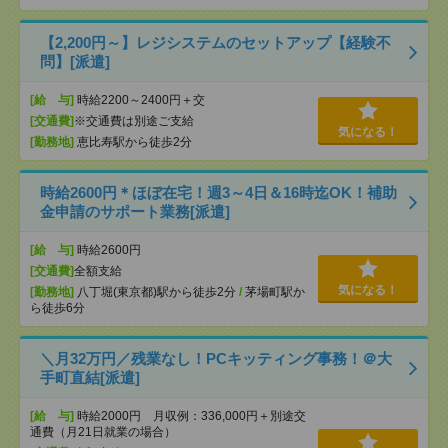
【2,200円～】レジシステムのセットアップ【経験不
問】[派遣]
[給 与]
時給2200～2400円＋交
[交通費]
※交通費は別途ご支給
気になる！
[勤務地]
恵比寿駅から徒歩2分
時給2600円＊ほぼ在宅！週3～4日＆16時迄OK！補助
金申請のサポート業務[派遣]
[給 与]
時給2600円
[交通費]
全額支給
気になる！
[勤務地]
八丁堀(東京都)駅から徒歩2分
/
茅場町駅か
ら徒歩6分
＼月32万円／残業なし！PCキッティング事務！＠大
手町直結[派遣]
[給 与]
時給2000円 月収例：336,000円＋別途交
通費（月21日就業の場合）