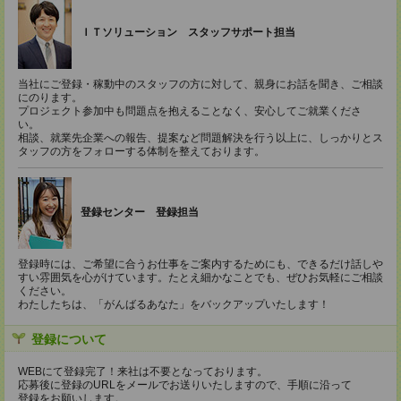
ＩＴソリューション スタッフサポート担当
当社にご登録・稼動中のスタッフの方に対して、親身にお話を聞き、ご相談
にのります。
プロジェクト参加中も問題点を抱えることなく、安心してご就業くださ
い。
相談、就業先企業への報告、提案など問題解決を行う以上に、しっかりとス
タッフの方をフォローする体制を整えております。
登録センター 登録担当
登録時には、ご希望に合うお仕事をご案内するためにも、できるだけ話しや
すい雰囲気を心がけています。たとえ細かなことでも、ぜひお気軽にご相談
ください。
わたしたちは、「がんばるあなた」をバックアップいたします！
登録について
WEBにて登録完了！来社は不要となっております。
応募後に登録のURLをメールでお送りいたしますので、手順に沿って
登録をお願いします。