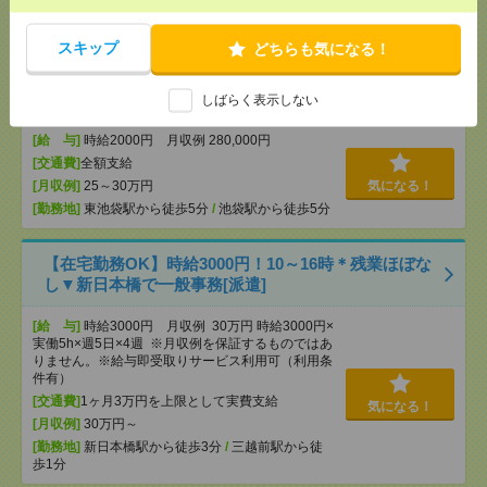
[交通費]
交通費全額支給
気になる！
[勤務地]
大井町駅
/
旗の台駅
/
立会川駅
/
…
スキップ
どちらも気になる！
【在宅あり】2000円！事務のお仕事！英語読み書
き！＠池袋[派遣]
しばらく表示しない
[給 与]
時給2000円 月収例 280,000円
[交通費]
全額支給
[月収例]
25～30万円
気になる！
[勤務地]
東池袋駅から徒歩5分
/
池袋駅から徒歩5分
【在宅勤務OK】時給3000円！10～16時＊残業ほぼな
し▼新日本橋で一般事務[派遣]
[給 与]
時給3000円 月収例 30万円 時給3000円×
実働5h×週5日×4週 ※月収例を保証するものではあ
りません。※給与即受取りサービス利用可（利用条
件有）
[交通費]
1ヶ月3万円を上限として実費支給
気になる！
[月収例]
30万円～
[勤務地]
新日本橋駅から徒歩3分
/
三越前駅から徒
歩1分