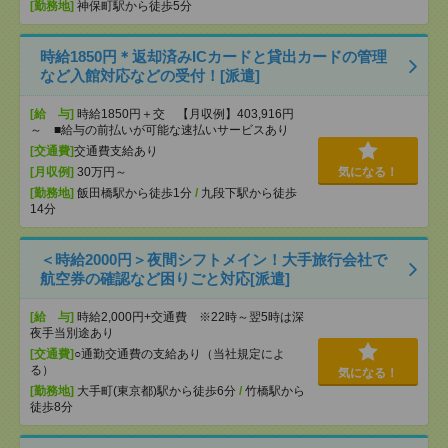
[勤務地]
神保町駅から徒歩5分
時給1850円＊返却済みICカードと貸出カードの管理
など入館対応などの受付！[派遣]
[給 与]
時給1850円＋交 【月収例】403,916円
～ ■給与の前払いが可能な速払いサービスあり
[交通費]
交通費支給あり
[月収例]
30万円～
気になる！
[勤務地]
飯田橋駅から徒歩1分
/
九段下駅から徒歩
14分
＜時給2000円＞夜間シフトメイン！大手旅行会社で
航空券の確認など困りごと対応[派遣]
[給 与]
時給2,000円+交通費 ※22時～翌5時は深
夜手当別途あり
[交通費]
○通勤交通費の支給あり（当社規定によ
る）
気になる！
[勤務地]
大手町(東京都)駅から徒歩6分
/
竹橋駅から
徒歩8分