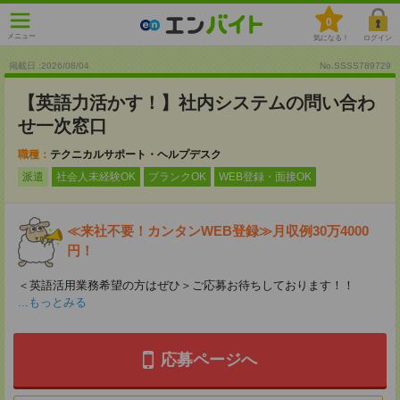
0
メニュー
気になる！
ログイン
掲載日 :2026
/
08
/
04
No.SSSS789729
【英語力活かす！】社内システムの問い合わ
せ一次窓口
職種：
テクニカルサポート・ヘルプデスク
派遣
社会人未経験OK
ブランクOK
WEB登録・面接OK
≪来社不要！カンタンWEB登録≫月収例30万4000
円！
＜英語活用業務希望の方はぜひ＞ご応募お待ちしております！！
...もっとみる
応募ページへ