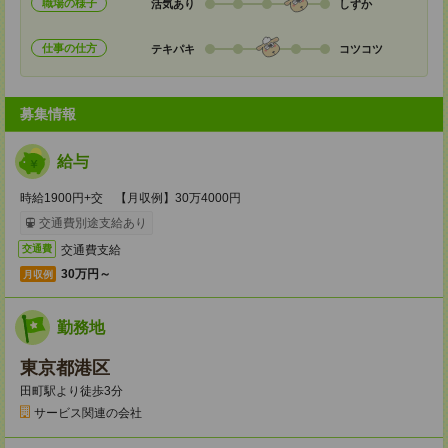
職場の様子
活気あり
しずか
仕事の仕方
テキパキ
コツコツ
募集情報
給与
時給1900円+交 【月収例】30万4000円
交通費別途支給あり
交通費支給
交通費
30万円～
月収例
勤務地
東京都港区
田町駅より徒歩3分
サービス関連の会社