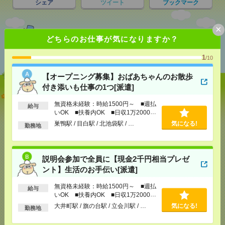
シェア
ツイート
ブックマーク
×
どちらのお仕事が気になりますか？
あなたの閲覧履歴からの
おすすめ
1
/10
【オープニング募集】おばあちゃんのお散歩
付き添いも仕事の1つ[派遣]
【オープニング募集】おばあちゃんのお散歩付き添
いも仕事の1つ[派遣]
無資格未経験：時給1500円～ ■週払
給与
いOK ■扶養内OK ■日収1万2000円
以上
[給 与]
無資格未経験：時給1500円～ ■週払い
巣鴨駅 / 目白駅 / 北池袋駅 / …
気になる!
勤務地
OK ■扶養内OK ■日収1万2000円以上
[交通費]
交通費全額支給
気になる！
[勤務地]
巣鴨駅
/
目白駅
/
北池袋駅
/
…
説明会参加で全員に【現金2千円相当プレゼ
ント】生活のお手伝い[派遣]
説明会参加で全員に【現金2千円相当プレゼント】生
無資格未経験：時給1500円～ ■週払
活のお手伝い[派遣]
給与
いOK ■扶養内OK ■日収1万2000円
以上
大井町駅 / 旗の台駅 / 立会川駅 / …
気になる!
[給 与]
無資格未経験：時給1500円～ ■週払い
勤務地
OK ■扶養内OK ■日収1万2000円以上