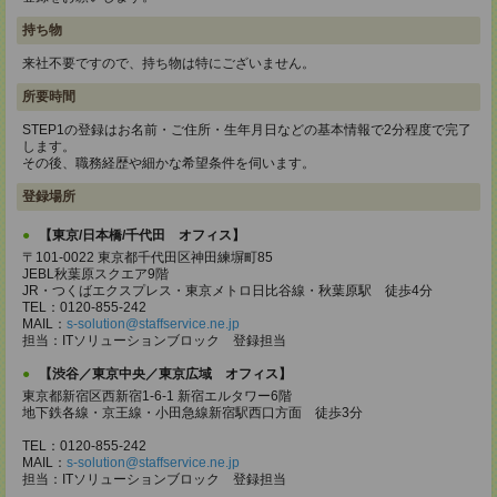
持ち物
来社不要ですので、持ち物は特にございません。
所要時間
STEP1の登録はお名前・ご住所・生年月日などの基本情報で2分程度で完了
します。
その後、職務経歴や細かな希望条件を伺います。
登録場所
【東京/日本橋/千代田 オフィス】
〒101-0022 東京都千代田区神田練塀町85
JEBL秋葉原スクエア9階
JR・つくばエクスプレス・東京メトロ日比谷線・秋葉原駅 徒歩4分
TEL：0120-855-242
MAIL：
s-solution@staffservice.ne.jp
担当：ITソリューションブロック 登録担当
【渋谷／東京中央／東京広域 オフィス】
東京都新宿区西新宿1-6-1 新宿エルタワー6階
地下鉄各線・京王線・小田急線新宿駅西口方面 徒歩3分
TEL：0120-855-242
MAIL：
s-solution@staffservice.ne.jp
担当：ITソリューションブロック 登録担当