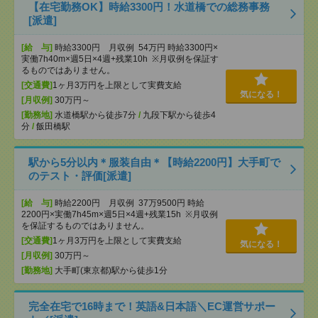
【在宅勤務OK】時給3300円！水道橋での総務事務
[派遣]
[給 与]
時給3300円 月収例 54万円 時給3300円×
実働7h40m×週5日×4週+残業10h ※月収例を保証す
るものではありません。
[交通費]
1ヶ月3万円を上限として実費支給
気になる！
[月収例]
30万円～
[勤務地]
水道橋駅から徒歩7分
/
九段下駅から徒歩4
分
/
飯田橋駅
駅から5分以内＊服装自由＊【時給2200円】大手町で
のテスト・評価[派遣]
[給 与]
時給2200円 月収例 37万9500円 時給
2200円×実働7h45m×週5日×4週+残業15h ※月収例
を保証するものではありません。
[交通費]
1ヶ月3万円を上限として実費支給
気になる！
[月収例]
30万円～
[勤務地]
大手町(東京都)駅から徒歩1分
完全在宅で16時まで！英語&日本語＼EC運営サポー