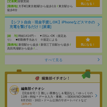
[交通費]
全額支給
気になる！
[勤務地]
大手町(東京都)駅から徒歩1分
/
東京駅から
徒歩8分
【シフト自由・現金手渡しOK】iPhoneなどスマホの
充電を繋げるだけ！[派遣]
[給 与]
時給1414円～ ▼日払いOK（規定あ
り） ■初勤務手当あり ※規定による
[勤務地]
新宿駅から徒歩
/
新宿三丁目駅から徒歩
/
気になる！
高田馬場駅から徒歩
/
…
すべて見る
編集部イチオシ
【完全在宅！】難しい業務なし＆電話なし！ゆっくりの
11時～時短＊データ入力・事務、＜SEKAI NO OWARI＊
8月15日・16日＞ドーム公演のサポートバイトなど
(8/7UP!)