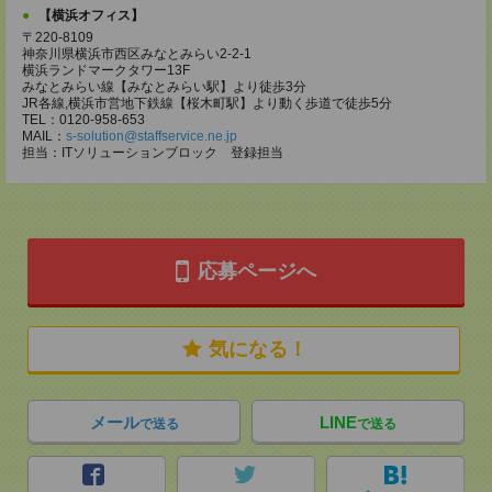
【横浜オフィス】
〒220-8109
神奈川県横浜市西区みなとみらい2-2-1
横浜ランドマークタワー13F
みなとみらい線【みなとみらい駅】より徒歩3分
JR各線,横浜市営地下鉄線【桜木町駅】より動く歩道で徒歩5分
TEL：0120-958-653
MAIL：
s-solution@staffservice.ne.jp
担当：ITソリューションブロック 登録担当
応募ページへ
気になる！
メール
LINE
で送る
で送る